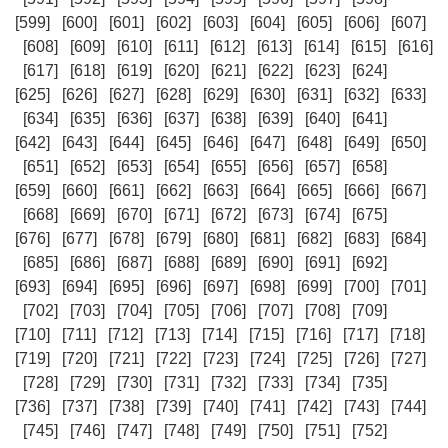
[599]
[600]
[601]
[602]
[603]
[604]
[605]
[606]
[607]
[608]
[609]
[610]
[611]
[612]
[613]
[614]
[615]
[616]
[617]
[618]
[619]
[620]
[621]
[622]
[623]
[624]
[625]
[626]
[627]
[628]
[629]
[630]
[631]
[632]
[633]
[634]
[635]
[636]
[637]
[638]
[639]
[640]
[641]
[642]
[643]
[644]
[645]
[646]
[647]
[648]
[649]
[650]
[651]
[652]
[653]
[654]
[655]
[656]
[657]
[658]
[659]
[660]
[661]
[662]
[663]
[664]
[665]
[666]
[667]
[668]
[669]
[670]
[671]
[672]
[673]
[674]
[675]
[676]
[677]
[678]
[679]
[680]
[681]
[682]
[683]
[684]
[685]
[686]
[687]
[688]
[689]
[690]
[691]
[692]
[693]
[694]
[695]
[696]
[697]
[698]
[699]
[700]
[701]
[702]
[703]
[704]
[705]
[706]
[707]
[708]
[709]
[710]
[711]
[712]
[713]
[714]
[715]
[716]
[717]
[718]
[719]
[720]
[721]
[722]
[723]
[724]
[725]
[726]
[727]
[728]
[729]
[730]
[731]
[732]
[733]
[734]
[735]
[736]
[737]
[738]
[739]
[740]
[741]
[742]
[743]
[744]
[745]
[746]
[747]
[748]
[749]
[750]
[751]
[752]