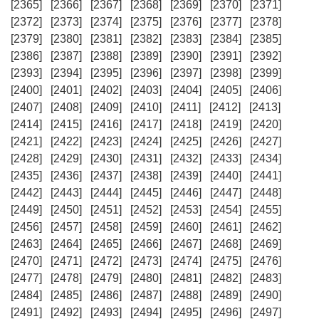
[2365]
[2366]
[2367]
[2368]
[2369]
[2370]
[2371]
[2372]
[2373]
[2374]
[2375]
[2376]
[2377]
[2378]
[2379]
[2380]
[2381]
[2382]
[2383]
[2384]
[2385]
[2386]
[2387]
[2388]
[2389]
[2390]
[2391]
[2392]
[2393]
[2394]
[2395]
[2396]
[2397]
[2398]
[2399]
[2400]
[2401]
[2402]
[2403]
[2404]
[2405]
[2406]
[2407]
[2408]
[2409]
[2410]
[2411]
[2412]
[2413]
[2414]
[2415]
[2416]
[2417]
[2418]
[2419]
[2420]
[2421]
[2422]
[2423]
[2424]
[2425]
[2426]
[2427]
[2428]
[2429]
[2430]
[2431]
[2432]
[2433]
[2434]
[2435]
[2436]
[2437]
[2438]
[2439]
[2440]
[2441]
[2442]
[2443]
[2444]
[2445]
[2446]
[2447]
[2448]
[2449]
[2450]
[2451]
[2452]
[2453]
[2454]
[2455]
[2456]
[2457]
[2458]
[2459]
[2460]
[2461]
[2462]
[2463]
[2464]
[2465]
[2466]
[2467]
[2468]
[2469]
[2470]
[2471]
[2472]
[2473]
[2474]
[2475]
[2476]
[2477]
[2478]
[2479]
[2480]
[2481]
[2482]
[2483]
[2484]
[2485]
[2486]
[2487]
[2488]
[2489]
[2490]
[2491]
[2492]
[2493]
[2494]
[2495]
[2496]
[2497]