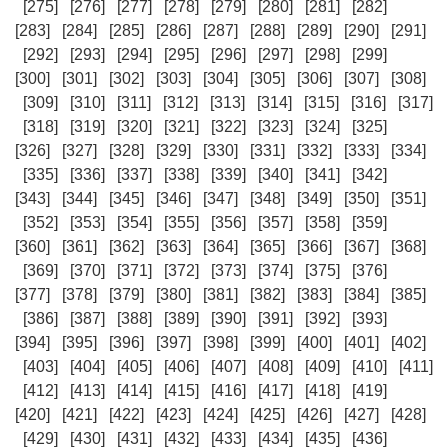
[275]
[276]
[277]
[278]
[279]
[280]
[281]
[282]
[283]
[284]
[285]
[286]
[287]
[288]
[289]
[290]
[291]
[292]
[293]
[294]
[295]
[296]
[297]
[298]
[299]
[300]
[301]
[302]
[303]
[304]
[305]
[306]
[307]
[308]
[309]
[310]
[311]
[312]
[313]
[314]
[315]
[316]
[317]
[318]
[319]
[320]
[321]
[322]
[323]
[324]
[325]
[326]
[327]
[328]
[329]
[330]
[331]
[332]
[333]
[334]
[335]
[336]
[337]
[338]
[339]
[340]
[341]
[342]
[343]
[344]
[345]
[346]
[347]
[348]
[349]
[350]
[351]
[352]
[353]
[354]
[355]
[356]
[357]
[358]
[359]
[360]
[361]
[362]
[363]
[364]
[365]
[366]
[367]
[368]
[369]
[370]
[371]
[372]
[373]
[374]
[375]
[376]
[377]
[378]
[379]
[380]
[381]
[382]
[383]
[384]
[385]
[386]
[387]
[388]
[389]
[390]
[391]
[392]
[393]
[394]
[395]
[396]
[397]
[398]
[399]
[400]
[401]
[402]
[403]
[404]
[405]
[406]
[407]
[408]
[409]
[410]
[411]
[412]
[413]
[414]
[415]
[416]
[417]
[418]
[419]
[420]
[421]
[422]
[423]
[424]
[425]
[426]
[427]
[428]
[429]
[430]
[431]
[432]
[433]
[434]
[435]
[436]