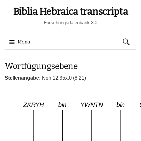
Biblia Hebraica transcripta
Forschungsdatenbank 3.0
Suchen
Menü
nach:
Springe
Wortfügungsebene
zum
Inhalt
Stellenangabe:
Neh 12,35x.0 (8 21)