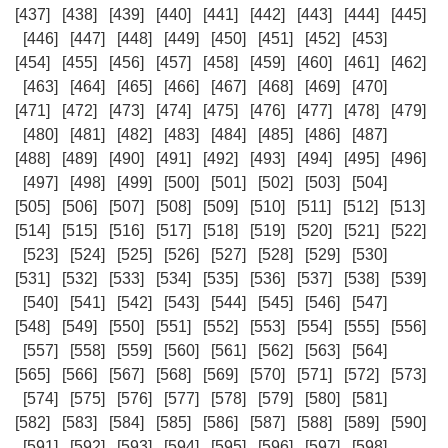
[437]
[438]
[439]
[440]
[441]
[442]
[443]
[444]
[445]
[446]
[447]
[448]
[449]
[450]
[451]
[452]
[453]
[454]
[455]
[456]
[457]
[458]
[459]
[460]
[461]
[462]
[463]
[464]
[465]
[466]
[467]
[468]
[469]
[470]
[471]
[472]
[473]
[474]
[475]
[476]
[477]
[478]
[479]
[480]
[481]
[482]
[483]
[484]
[485]
[486]
[487]
[488]
[489]
[490]
[491]
[492]
[493]
[494]
[495]
[496]
[497]
[498]
[499]
[500]
[501]
[502]
[503]
[504]
[505]
[506]
[507]
[508]
[509]
[510]
[511]
[512]
[513]
[514]
[515]
[516]
[517]
[518]
[519]
[520]
[521]
[522]
[523]
[524]
[525]
[526]
[527]
[528]
[529]
[530]
[531]
[532]
[533]
[534]
[535]
[536]
[537]
[538]
[539]
[540]
[541]
[542]
[543]
[544]
[545]
[546]
[547]
[548]
[549]
[550]
[551]
[552]
[553]
[554]
[555]
[556]
[557]
[558]
[559]
[560]
[561]
[562]
[563]
[564]
[565]
[566]
[567]
[568]
[569]
[570]
[571]
[572]
[573]
[574]
[575]
[576]
[577]
[578]
[579]
[580]
[581]
[582]
[583]
[584]
[585]
[586]
[587]
[588]
[589]
[590]
[591]
[592]
[593]
[594]
[595]
[596]
[597]
[598]