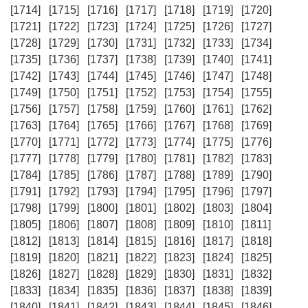
[1714]
[1715]
[1716]
[1717]
[1718]
[1719]
[1720]
[1721]
[1722]
[1723]
[1724]
[1725]
[1726]
[1727]
[1728]
[1729]
[1730]
[1731]
[1732]
[1733]
[1734]
[1735]
[1736]
[1737]
[1738]
[1739]
[1740]
[1741]
[1742]
[1743]
[1744]
[1745]
[1746]
[1747]
[1748]
[1749]
[1750]
[1751]
[1752]
[1753]
[1754]
[1755]
[1756]
[1757]
[1758]
[1759]
[1760]
[1761]
[1762]
[1763]
[1764]
[1765]
[1766]
[1767]
[1768]
[1769]
[1770]
[1771]
[1772]
[1773]
[1774]
[1775]
[1776]
[1777]
[1778]
[1779]
[1780]
[1781]
[1782]
[1783]
[1784]
[1785]
[1786]
[1787]
[1788]
[1789]
[1790]
[1791]
[1792]
[1793]
[1794]
[1795]
[1796]
[1797]
[1798]
[1799]
[1800]
[1801]
[1802]
[1803]
[1804]
[1805]
[1806]
[1807]
[1808]
[1809]
[1810]
[1811]
[1812]
[1813]
[1814]
[1815]
[1816]
[1817]
[1818]
[1819]
[1820]
[1821]
[1822]
[1823]
[1824]
[1825]
[1826]
[1827]
[1828]
[1829]
[1830]
[1831]
[1832]
[1833]
[1834]
[1835]
[1836]
[1837]
[1838]
[1839]
[1840]
[1841]
[1842]
[1843]
[1844]
[1845]
[1846]