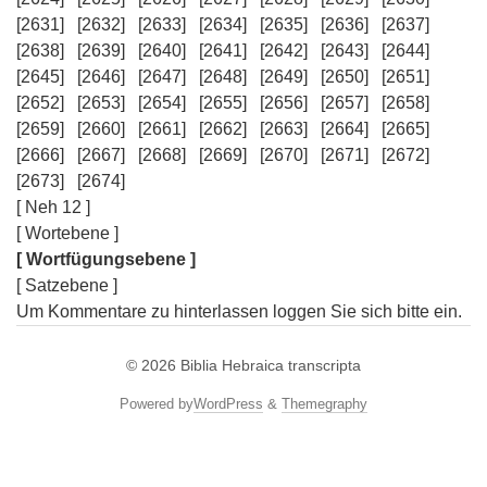
[2631]
[2632]
[2633]
[2634]
[2635]
[2636]
[2637]
[2638]
[2639]
[2640]
[2641]
[2642]
[2643]
[2644]
[2645]
[2646]
[2647]
[2648]
[2649]
[2650]
[2651]
[2652]
[2653]
[2654]
[2655]
[2656]
[2657]
[2658]
[2659]
[2660]
[2661]
[2662]
[2663]
[2664]
[2665]
[2666]
[2667]
[2668]
[2669]
[2670]
[2671]
[2672]
[2673]
[2674]
[ Neh 12 ]
[ Wortebene ]
[ Wortfügungsebene ]
[ Satzebene ]
Um Kommentare zu hinterlassen loggen Sie sich bitte ein.
© 2026
Biblia Hebraica transcripta
Powered by
WordPress
&
Themegraphy