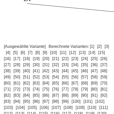
[Ausgewählte Variante]
Berechnete Varianten:
[1]
[2]
[3]
[4]
[5]
[6]
[7]
[8]
[9]
[10]
[11]
[12]
[13]
[14]
[15]
[16]
[17]
[18]
[19]
[20]
[21]
[22]
[23]
[24]
[25]
[26]
[27]
[28]
[29]
[30]
[31]
[32]
[33]
[34]
[35]
[36]
[37]
[38]
[39]
[40]
[41]
[42]
[43]
[44]
[45]
[46]
[47]
[48]
[49]
[50]
[51]
[52]
[53]
[54]
[55]
[56]
[57]
[58]
[59]
[60]
[61]
[62]
[63]
[64]
[65]
[66]
[67]
[68]
[69]
[70]
[71]
[72]
[73]
[74]
[75]
[76]
[77]
[78]
[79]
[80]
[81]
[82]
[83]
[84]
[85]
[86]
[87]
[88]
[89]
[90]
[91]
[92]
[93]
[94]
[95]
[96]
[97]
[98]
[99]
[100]
[101]
[102]
[103]
[104]
[105]
[106]
[107]
[108]
[109]
[110]
[111]
[112]
[113]
[114]
[115]
[116]
[117]
[118]
[119]
[120]