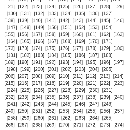
[121]
[122]
[123]
[124]
[125]
[126]
[127]
[128]
[129]
[130]
[131]
[132]
[133]
[134]
[135]
[136]
[137]
[138]
[139]
[140]
[141]
[142]
[143]
[144]
[145]
[146]
[147]
[148]
[149]
[150]
[151]
[152]
[153]
[154]
[155]
[156]
[157]
[158]
[159]
[160]
[161]
[162]
[163]
[164]
[165]
[166]
[167]
[168]
[169]
[170]
[171]
[172]
[173]
[174]
[175]
[176]
[177]
[178]
[179]
[180]
[181]
[182]
[183]
[184]
[185]
[186]
[187]
[188]
[189]
[190]
[191]
[192]
[193]
[194]
[195]
[196]
[197]
[198]
[199]
[200]
[201]
[202]
[203]
[204]
[205]
[206]
[207]
[208]
[209]
[210]
[211]
[212]
[213]
[214]
[215]
[216]
[217]
[218]
[219]
[220]
[221]
[222]
[223]
[224]
[225]
[226]
[227]
[228]
[229]
[230]
[231]
[232]
[233]
[234]
[235]
[236]
[237]
[238]
[239]
[240]
[241]
[242]
[243]
[244]
[245]
[246]
[247]
[248]
[249]
[250]
[251]
[252]
[253]
[254]
[255]
[256]
[257]
[258]
[259]
[260]
[261]
[262]
[263]
[264]
[265]
[266]
[267]
[268]
[269]
[270]
[271]
[272]
[273]
[274]