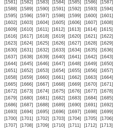
[1581]
[1582]
[1583]
[1584]
[1585]
[1586]
[1587]
[1588]
[1589]
[1590]
[1591]
[1592]
[1593]
[1594]
[1595]
[1596]
[1597]
[1598]
[1599]
[1600]
[1601]
[1602]
[1603]
[1604]
[1605]
[1606]
[1607]
[1608]
[1609]
[1610]
[1611]
[1612]
[1613]
[1614]
[1615]
[1616]
[1617]
[1618]
[1619]
[1620]
[1621]
[1622]
[1623]
[1624]
[1625]
[1626]
[1627]
[1628]
[1629]
[1630]
[1631]
[1632]
[1633]
[1634]
[1635]
[1636]
[1637]
[1638]
[1639]
[1640]
[1641]
[1642]
[1643]
[1644]
[1645]
[1646]
[1647]
[1648]
[1649]
[1650]
[1651]
[1652]
[1653]
[1654]
[1655]
[1656]
[1657]
[1658]
[1659]
[1660]
[1661]
[1662]
[1663]
[1664]
[1665]
[1666]
[1667]
[1668]
[1669]
[1670]
[1671]
[1672]
[1673]
[1674]
[1675]
[1676]
[1677]
[1678]
[1679]
[1680]
[1681]
[1682]
[1683]
[1684]
[1685]
[1686]
[1687]
[1688]
[1689]
[1690]
[1691]
[1692]
[1693]
[1694]
[1695]
[1696]
[1697]
[1698]
[1699]
[1700]
[1701]
[1702]
[1703]
[1704]
[1705]
[1706]
[1707]
[1708]
[1709]
[1710]
[1711]
[1712]
[1713]