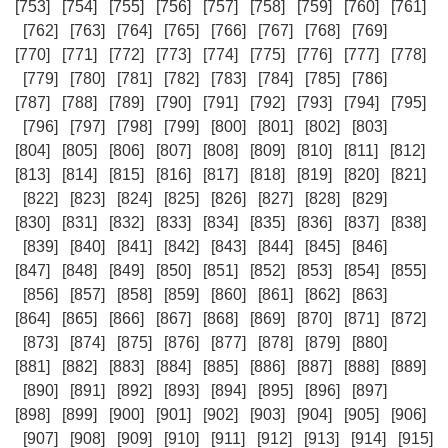
[753]
[754]
[755]
[756]
[757]
[758]
[759]
[760]
[761]
[762]
[763]
[764]
[765]
[766]
[767]
[768]
[769]
[770]
[771]
[772]
[773]
[774]
[775]
[776]
[777]
[778]
[779]
[780]
[781]
[782]
[783]
[784]
[785]
[786]
[787]
[788]
[789]
[790]
[791]
[792]
[793]
[794]
[795]
[796]
[797]
[798]
[799]
[800]
[801]
[802]
[803]
[804]
[805]
[806]
[807]
[808]
[809]
[810]
[811]
[812]
[813]
[814]
[815]
[816]
[817]
[818]
[819]
[820]
[821]
[822]
[823]
[824]
[825]
[826]
[827]
[828]
[829]
[830]
[831]
[832]
[833]
[834]
[835]
[836]
[837]
[838]
[839]
[840]
[841]
[842]
[843]
[844]
[845]
[846]
[847]
[848]
[849]
[850]
[851]
[852]
[853]
[854]
[855]
[856]
[857]
[858]
[859]
[860]
[861]
[862]
[863]
[864]
[865]
[866]
[867]
[868]
[869]
[870]
[871]
[872]
[873]
[874]
[875]
[876]
[877]
[878]
[879]
[880]
[881]
[882]
[883]
[884]
[885]
[886]
[887]
[888]
[889]
[890]
[891]
[892]
[893]
[894]
[895]
[896]
[897]
[898]
[899]
[900]
[901]
[902]
[903]
[904]
[905]
[906]
[907]
[908]
[909]
[910]
[911]
[912]
[913]
[914]
[915]