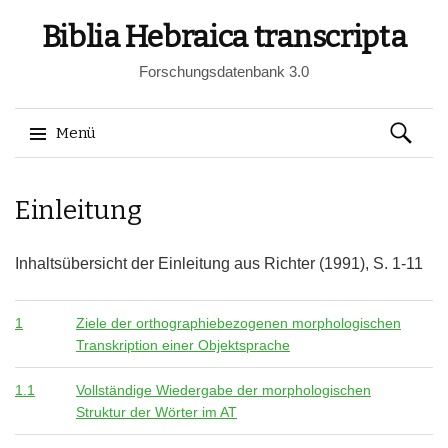
Biblia Hebraica transcripta
Forschungsdatenbank 3.0
Suchen
Menü
nach:
Springe
Einleitung
zum
Inhalt
Inhaltsübersicht der Einleitung aus Richter (1991), S. 1-11
1
Ziele der orthographiebezogenen morphologischen
Transkription einer Objektsprache
1.1
Vollständige Wiedergabe der morphologischen
Struktur der Wörter im AT