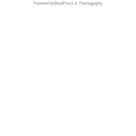
Powered by
WordPress
&
Themegraphy