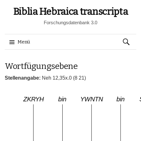
Biblia Hebraica transcripta
Forschungsdatenbank 3.0
Suchen
Menü
nach:
Springe
Wortfügungsebene
zum
Inhalt
Stellenangabe:
Neh 12,35x.0 (8 21)