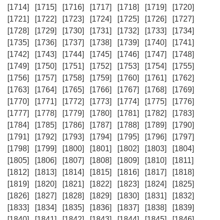
[1714]
[1715]
[1716]
[1717]
[1718]
[1719]
[1720]
[1721]
[1722]
[1723]
[1724]
[1725]
[1726]
[1727]
[1728]
[1729]
[1730]
[1731]
[1732]
[1733]
[1734]
[1735]
[1736]
[1737]
[1738]
[1739]
[1740]
[1741]
[1742]
[1743]
[1744]
[1745]
[1746]
[1747]
[1748]
[1749]
[1750]
[1751]
[1752]
[1753]
[1754]
[1755]
[1756]
[1757]
[1758]
[1759]
[1760]
[1761]
[1762]
[1763]
[1764]
[1765]
[1766]
[1767]
[1768]
[1769]
[1770]
[1771]
[1772]
[1773]
[1774]
[1775]
[1776]
[1777]
[1778]
[1779]
[1780]
[1781]
[1782]
[1783]
[1784]
[1785]
[1786]
[1787]
[1788]
[1789]
[1790]
[1791]
[1792]
[1793]
[1794]
[1795]
[1796]
[1797]
[1798]
[1799]
[1800]
[1801]
[1802]
[1803]
[1804]
[1805]
[1806]
[1807]
[1808]
[1809]
[1810]
[1811]
[1812]
[1813]
[1814]
[1815]
[1816]
[1817]
[1818]
[1819]
[1820]
[1821]
[1822]
[1823]
[1824]
[1825]
[1826]
[1827]
[1828]
[1829]
[1830]
[1831]
[1832]
[1833]
[1834]
[1835]
[1836]
[1837]
[1838]
[1839]
[1840]
[1841]
[1842]
[1843]
[1844]
[1845]
[1846]