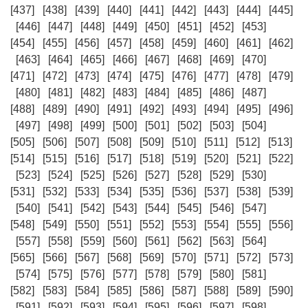
[437]
[438]
[439]
[440]
[441]
[442]
[443]
[444]
[445]
[446]
[447]
[448]
[449]
[450]
[451]
[452]
[453]
[454]
[455]
[456]
[457]
[458]
[459]
[460]
[461]
[462]
[463]
[464]
[465]
[466]
[467]
[468]
[469]
[470]
[471]
[472]
[473]
[474]
[475]
[476]
[477]
[478]
[479]
[480]
[481]
[482]
[483]
[484]
[485]
[486]
[487]
[488]
[489]
[490]
[491]
[492]
[493]
[494]
[495]
[496]
[497]
[498]
[499]
[500]
[501]
[502]
[503]
[504]
[505]
[506]
[507]
[508]
[509]
[510]
[511]
[512]
[513]
[514]
[515]
[516]
[517]
[518]
[519]
[520]
[521]
[522]
[523]
[524]
[525]
[526]
[527]
[528]
[529]
[530]
[531]
[532]
[533]
[534]
[535]
[536]
[537]
[538]
[539]
[540]
[541]
[542]
[543]
[544]
[545]
[546]
[547]
[548]
[549]
[550]
[551]
[552]
[553]
[554]
[555]
[556]
[557]
[558]
[559]
[560]
[561]
[562]
[563]
[564]
[565]
[566]
[567]
[568]
[569]
[570]
[571]
[572]
[573]
[574]
[575]
[576]
[577]
[578]
[579]
[580]
[581]
[582]
[583]
[584]
[585]
[586]
[587]
[588]
[589]
[590]
[591]
[592]
[593]
[594]
[595]
[596]
[597]
[598]