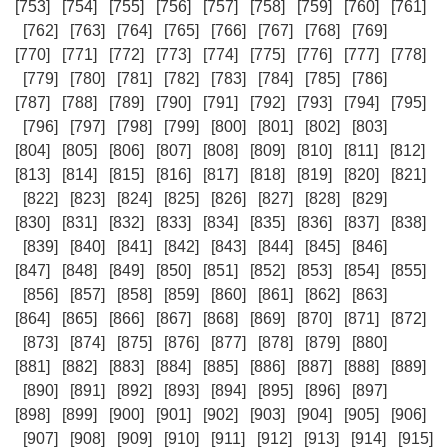
[753]
[754]
[755]
[756]
[757]
[758]
[759]
[760]
[761]
[762]
[763]
[764]
[765]
[766]
[767]
[768]
[769]
[770]
[771]
[772]
[773]
[774]
[775]
[776]
[777]
[778]
[779]
[780]
[781]
[782]
[783]
[784]
[785]
[786]
[787]
[788]
[789]
[790]
[791]
[792]
[793]
[794]
[795]
[796]
[797]
[798]
[799]
[800]
[801]
[802]
[803]
[804]
[805]
[806]
[807]
[808]
[809]
[810]
[811]
[812]
[813]
[814]
[815]
[816]
[817]
[818]
[819]
[820]
[821]
[822]
[823]
[824]
[825]
[826]
[827]
[828]
[829]
[830]
[831]
[832]
[833]
[834]
[835]
[836]
[837]
[838]
[839]
[840]
[841]
[842]
[843]
[844]
[845]
[846]
[847]
[848]
[849]
[850]
[851]
[852]
[853]
[854]
[855]
[856]
[857]
[858]
[859]
[860]
[861]
[862]
[863]
[864]
[865]
[866]
[867]
[868]
[869]
[870]
[871]
[872]
[873]
[874]
[875]
[876]
[877]
[878]
[879]
[880]
[881]
[882]
[883]
[884]
[885]
[886]
[887]
[888]
[889]
[890]
[891]
[892]
[893]
[894]
[895]
[896]
[897]
[898]
[899]
[900]
[901]
[902]
[903]
[904]
[905]
[906]
[907]
[908]
[909]
[910]
[911]
[912]
[913]
[914]
[915]