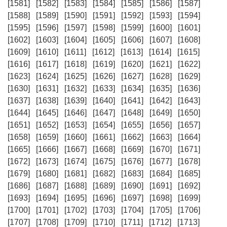
[1581]
[1582]
[1583]
[1584]
[1585]
[1586]
[1587]
[1588]
[1589]
[1590]
[1591]
[1592]
[1593]
[1594]
[1595]
[1596]
[1597]
[1598]
[1599]
[1600]
[1601]
[1602]
[1603]
[1604]
[1605]
[1606]
[1607]
[1608]
[1609]
[1610]
[1611]
[1612]
[1613]
[1614]
[1615]
[1616]
[1617]
[1618]
[1619]
[1620]
[1621]
[1622]
[1623]
[1624]
[1625]
[1626]
[1627]
[1628]
[1629]
[1630]
[1631]
[1632]
[1633]
[1634]
[1635]
[1636]
[1637]
[1638]
[1639]
[1640]
[1641]
[1642]
[1643]
[1644]
[1645]
[1646]
[1647]
[1648]
[1649]
[1650]
[1651]
[1652]
[1653]
[1654]
[1655]
[1656]
[1657]
[1658]
[1659]
[1660]
[1661]
[1662]
[1663]
[1664]
[1665]
[1666]
[1667]
[1668]
[1669]
[1670]
[1671]
[1672]
[1673]
[1674]
[1675]
[1676]
[1677]
[1678]
[1679]
[1680]
[1681]
[1682]
[1683]
[1684]
[1685]
[1686]
[1687]
[1688]
[1689]
[1690]
[1691]
[1692]
[1693]
[1694]
[1695]
[1696]
[1697]
[1698]
[1699]
[1700]
[1701]
[1702]
[1703]
[1704]
[1705]
[1706]
[1707]
[1708]
[1709]
[1710]
[1711]
[1712]
[1713]