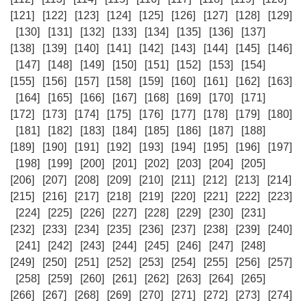
[121]
[122]
[123]
[124]
[125]
[126]
[127]
[128]
[129]
[130]
[131]
[132]
[133]
[134]
[135]
[136]
[137]
[138]
[139]
[140]
[141]
[142]
[143]
[144]
[145]
[146]
[147]
[148]
[149]
[150]
[151]
[152]
[153]
[154]
[155]
[156]
[157]
[158]
[159]
[160]
[161]
[162]
[163]
[164]
[165]
[166]
[167]
[168]
[169]
[170]
[171]
[172]
[173]
[174]
[175]
[176]
[177]
[178]
[179]
[180]
[181]
[182]
[183]
[184]
[185]
[186]
[187]
[188]
[189]
[190]
[191]
[192]
[193]
[194]
[195]
[196]
[197]
[198]
[199]
[200]
[201]
[202]
[203]
[204]
[205]
[206]
[207]
[208]
[209]
[210]
[211]
[212]
[213]
[214]
[215]
[216]
[217]
[218]
[219]
[220]
[221]
[222]
[223]
[224]
[225]
[226]
[227]
[228]
[229]
[230]
[231]
[232]
[233]
[234]
[235]
[236]
[237]
[238]
[239]
[240]
[241]
[242]
[243]
[244]
[245]
[246]
[247]
[248]
[249]
[250]
[251]
[252]
[253]
[254]
[255]
[256]
[257]
[258]
[259]
[260]
[261]
[262]
[263]
[264]
[265]
[266]
[267]
[268]
[269]
[270]
[271]
[272]
[273]
[274]