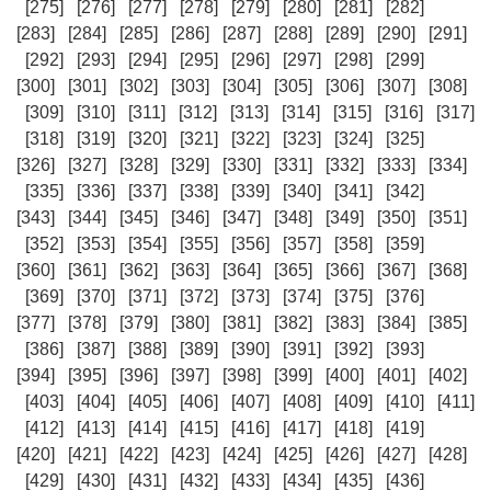
[275]
[276]
[277]
[278]
[279]
[280]
[281]
[282]
[283]
[284]
[285]
[286]
[287]
[288]
[289]
[290]
[291]
[292]
[293]
[294]
[295]
[296]
[297]
[298]
[299]
[300]
[301]
[302]
[303]
[304]
[305]
[306]
[307]
[308]
[309]
[310]
[311]
[312]
[313]
[314]
[315]
[316]
[317]
[318]
[319]
[320]
[321]
[322]
[323]
[324]
[325]
[326]
[327]
[328]
[329]
[330]
[331]
[332]
[333]
[334]
[335]
[336]
[337]
[338]
[339]
[340]
[341]
[342]
[343]
[344]
[345]
[346]
[347]
[348]
[349]
[350]
[351]
[352]
[353]
[354]
[355]
[356]
[357]
[358]
[359]
[360]
[361]
[362]
[363]
[364]
[365]
[366]
[367]
[368]
[369]
[370]
[371]
[372]
[373]
[374]
[375]
[376]
[377]
[378]
[379]
[380]
[381]
[382]
[383]
[384]
[385]
[386]
[387]
[388]
[389]
[390]
[391]
[392]
[393]
[394]
[395]
[396]
[397]
[398]
[399]
[400]
[401]
[402]
[403]
[404]
[405]
[406]
[407]
[408]
[409]
[410]
[411]
[412]
[413]
[414]
[415]
[416]
[417]
[418]
[419]
[420]
[421]
[422]
[423]
[424]
[425]
[426]
[427]
[428]
[429]
[430]
[431]
[432]
[433]
[434]
[435]
[436]