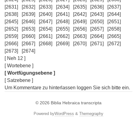
[2631]
[2632]
[2633]
[2634]
[2635]
[2636]
[2637]
[2638]
[2639]
[2640]
[2641]
[2642]
[2643]
[2644]
[2645]
[2646]
[2647]
[2648]
[2649]
[2650]
[2651]
[2652]
[2653]
[2654]
[2655]
[2656]
[2657]
[2658]
[2659]
[2660]
[2661]
[2662]
[2663]
[2664]
[2665]
[2666]
[2667]
[2668]
[2669]
[2670]
[2671]
[2672]
[2673]
[2674]
[ Neh 12 ]
[ Wortebene ]
[ Wortfügungsebene ]
[ Satzebene ]
Um Kommentare zu hinterlassen loggen Sie sich bitte ein.
© 2026
Biblia Hebraica transcripta
Powered by
WordPress
&
Themegraphy