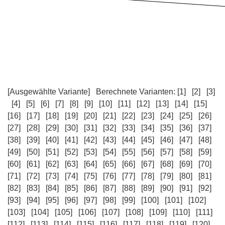
[Ausgewählte Variante]
Berechnete Varianten:
[1]
[2]
[3]
[4]
[5]
[6]
[7]
[8]
[9]
[10]
[11]
[12]
[13]
[14]
[15]
[16]
[17]
[18]
[19]
[20]
[21]
[22]
[23]
[24]
[25]
[26]
[27]
[28]
[29]
[30]
[31]
[32]
[33]
[34]
[35]
[36]
[37]
[38]
[39]
[40]
[41]
[42]
[43]
[44]
[45]
[46]
[47]
[48]
[49]
[50]
[51]
[52]
[53]
[54]
[55]
[56]
[57]
[58]
[59]
[60]
[61]
[62]
[63]
[64]
[65]
[66]
[67]
[68]
[69]
[70]
[71]
[72]
[73]
[74]
[75]
[76]
[77]
[78]
[79]
[80]
[81]
[82]
[83]
[84]
[85]
[86]
[87]
[88]
[89]
[90]
[91]
[92]
[93]
[94]
[95]
[96]
[97]
[98]
[99]
[100]
[101]
[102]
[103]
[104]
[105]
[106]
[107]
[108]
[109]
[110]
[111]
[112]
[113]
[114]
[115]
[116]
[117]
[118]
[119]
[120]