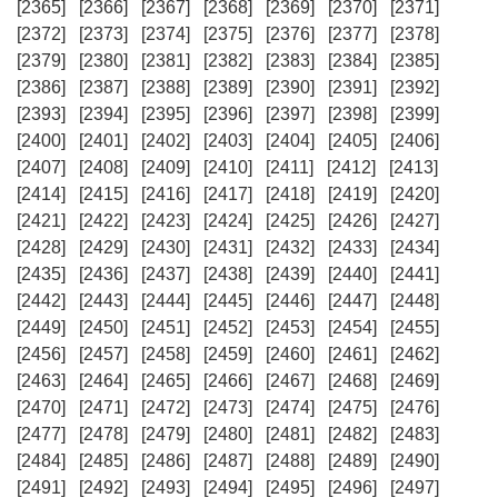
[2365]
[2366]
[2367]
[2368]
[2369]
[2370]
[2371]
[2372]
[2373]
[2374]
[2375]
[2376]
[2377]
[2378]
[2379]
[2380]
[2381]
[2382]
[2383]
[2384]
[2385]
[2386]
[2387]
[2388]
[2389]
[2390]
[2391]
[2392]
[2393]
[2394]
[2395]
[2396]
[2397]
[2398]
[2399]
[2400]
[2401]
[2402]
[2403]
[2404]
[2405]
[2406]
[2407]
[2408]
[2409]
[2410]
[2411]
[2412]
[2413]
[2414]
[2415]
[2416]
[2417]
[2418]
[2419]
[2420]
[2421]
[2422]
[2423]
[2424]
[2425]
[2426]
[2427]
[2428]
[2429]
[2430]
[2431]
[2432]
[2433]
[2434]
[2435]
[2436]
[2437]
[2438]
[2439]
[2440]
[2441]
[2442]
[2443]
[2444]
[2445]
[2446]
[2447]
[2448]
[2449]
[2450]
[2451]
[2452]
[2453]
[2454]
[2455]
[2456]
[2457]
[2458]
[2459]
[2460]
[2461]
[2462]
[2463]
[2464]
[2465]
[2466]
[2467]
[2468]
[2469]
[2470]
[2471]
[2472]
[2473]
[2474]
[2475]
[2476]
[2477]
[2478]
[2479]
[2480]
[2481]
[2482]
[2483]
[2484]
[2485]
[2486]
[2487]
[2488]
[2489]
[2490]
[2491]
[2492]
[2493]
[2494]
[2495]
[2496]
[2497]