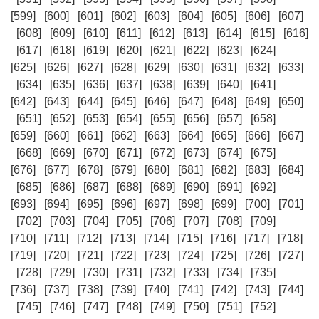
[599]
[600]
[601]
[602]
[603]
[604]
[605]
[606]
[607]
[608]
[609]
[610]
[611]
[612]
[613]
[614]
[615]
[616]
[617]
[618]
[619]
[620]
[621]
[622]
[623]
[624]
[625]
[626]
[627]
[628]
[629]
[630]
[631]
[632]
[633]
[634]
[635]
[636]
[637]
[638]
[639]
[640]
[641]
[642]
[643]
[644]
[645]
[646]
[647]
[648]
[649]
[650]
[651]
[652]
[653]
[654]
[655]
[656]
[657]
[658]
[659]
[660]
[661]
[662]
[663]
[664]
[665]
[666]
[667]
[668]
[669]
[670]
[671]
[672]
[673]
[674]
[675]
[676]
[677]
[678]
[679]
[680]
[681]
[682]
[683]
[684]
[685]
[686]
[687]
[688]
[689]
[690]
[691]
[692]
[693]
[694]
[695]
[696]
[697]
[698]
[699]
[700]
[701]
[702]
[703]
[704]
[705]
[706]
[707]
[708]
[709]
[710]
[711]
[712]
[713]
[714]
[715]
[716]
[717]
[718]
[719]
[720]
[721]
[722]
[723]
[724]
[725]
[726]
[727]
[728]
[729]
[730]
[731]
[732]
[733]
[734]
[735]
[736]
[737]
[738]
[739]
[740]
[741]
[742]
[743]
[744]
[745]
[746]
[747]
[748]
[749]
[750]
[751]
[752]