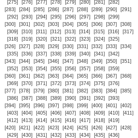
[275]
[276]
[277]
[278]
[279]
[280]
[281]
[282]
[283]
[284]
[285]
[286]
[287]
[288]
[289]
[290]
[291]
[292]
[293]
[294]
[295]
[296]
[297]
[298]
[299]
[300]
[301]
[302]
[303]
[304]
[305]
[306]
[307]
[308]
[309]
[310]
[311]
[312]
[313]
[314]
[315]
[316]
[317]
[318]
[319]
[320]
[321]
[322]
[323]
[324]
[325]
[326]
[327]
[328]
[329]
[330]
[331]
[332]
[333]
[334]
[335]
[336]
[337]
[338]
[339]
[340]
[341]
[342]
[343]
[344]
[345]
[346]
[347]
[348]
[349]
[350]
[351]
[352]
[353]
[354]
[355]
[356]
[357]
[358]
[359]
[360]
[361]
[362]
[363]
[364]
[365]
[366]
[367]
[368]
[369]
[370]
[371]
[372]
[373]
[374]
[375]
[376]
[377]
[378]
[379]
[380]
[381]
[382]
[383]
[384]
[385]
[386]
[387]
[388]
[389]
[390]
[391]
[392]
[393]
[394]
[395]
[396]
[397]
[398]
[399]
[400]
[401]
[402]
[403]
[404]
[405]
[406]
[407]
[408]
[409]
[410]
[411]
[412]
[413]
[414]
[415]
[416]
[417]
[418]
[419]
[420]
[421]
[422]
[423]
[424]
[425]
[426]
[427]
[428]
[429]
[430]
[431]
[432]
[433]
[434]
[435]
[436]