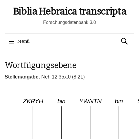
Biblia Hebraica transcripta
Forschungsdatenbank 3.0
Suchen
Menü
nach:
Springe
Wortfügungsebene
zum
Inhalt
Stellenangabe:
Neh 12,35x.0 (8 21)