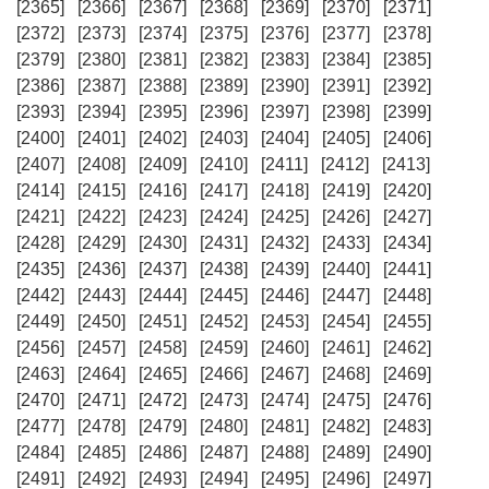
[2365]
[2366]
[2367]
[2368]
[2369]
[2370]
[2371]
[2372]
[2373]
[2374]
[2375]
[2376]
[2377]
[2378]
[2379]
[2380]
[2381]
[2382]
[2383]
[2384]
[2385]
[2386]
[2387]
[2388]
[2389]
[2390]
[2391]
[2392]
[2393]
[2394]
[2395]
[2396]
[2397]
[2398]
[2399]
[2400]
[2401]
[2402]
[2403]
[2404]
[2405]
[2406]
[2407]
[2408]
[2409]
[2410]
[2411]
[2412]
[2413]
[2414]
[2415]
[2416]
[2417]
[2418]
[2419]
[2420]
[2421]
[2422]
[2423]
[2424]
[2425]
[2426]
[2427]
[2428]
[2429]
[2430]
[2431]
[2432]
[2433]
[2434]
[2435]
[2436]
[2437]
[2438]
[2439]
[2440]
[2441]
[2442]
[2443]
[2444]
[2445]
[2446]
[2447]
[2448]
[2449]
[2450]
[2451]
[2452]
[2453]
[2454]
[2455]
[2456]
[2457]
[2458]
[2459]
[2460]
[2461]
[2462]
[2463]
[2464]
[2465]
[2466]
[2467]
[2468]
[2469]
[2470]
[2471]
[2472]
[2473]
[2474]
[2475]
[2476]
[2477]
[2478]
[2479]
[2480]
[2481]
[2482]
[2483]
[2484]
[2485]
[2486]
[2487]
[2488]
[2489]
[2490]
[2491]
[2492]
[2493]
[2494]
[2495]
[2496]
[2497]