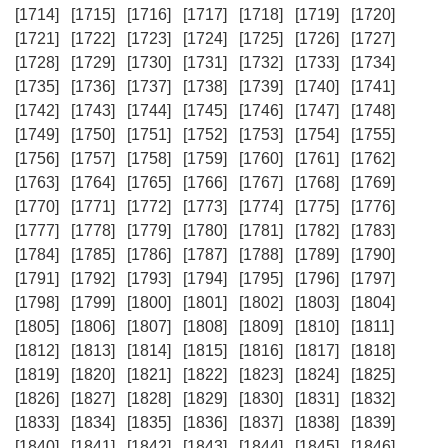
[1714]
[1715]
[1716]
[1717]
[1718]
[1719]
[1720]
[1721]
[1722]
[1723]
[1724]
[1725]
[1726]
[1727]
[1728]
[1729]
[1730]
[1731]
[1732]
[1733]
[1734]
[1735]
[1736]
[1737]
[1738]
[1739]
[1740]
[1741]
[1742]
[1743]
[1744]
[1745]
[1746]
[1747]
[1748]
[1749]
[1750]
[1751]
[1752]
[1753]
[1754]
[1755]
[1756]
[1757]
[1758]
[1759]
[1760]
[1761]
[1762]
[1763]
[1764]
[1765]
[1766]
[1767]
[1768]
[1769]
[1770]
[1771]
[1772]
[1773]
[1774]
[1775]
[1776]
[1777]
[1778]
[1779]
[1780]
[1781]
[1782]
[1783]
[1784]
[1785]
[1786]
[1787]
[1788]
[1789]
[1790]
[1791]
[1792]
[1793]
[1794]
[1795]
[1796]
[1797]
[1798]
[1799]
[1800]
[1801]
[1802]
[1803]
[1804]
[1805]
[1806]
[1807]
[1808]
[1809]
[1810]
[1811]
[1812]
[1813]
[1814]
[1815]
[1816]
[1817]
[1818]
[1819]
[1820]
[1821]
[1822]
[1823]
[1824]
[1825]
[1826]
[1827]
[1828]
[1829]
[1830]
[1831]
[1832]
[1833]
[1834]
[1835]
[1836]
[1837]
[1838]
[1839]
[1840]
[1841]
[1842]
[1843]
[1844]
[1845]
[1846]