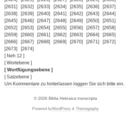
[2631]
[2632]
[2633]
[2634]
[2635]
[2636]
[2637]
[2638]
[2639]
[2640]
[2641]
[2642]
[2643]
[2644]
[2645]
[2646]
[2647]
[2648]
[2649]
[2650]
[2651]
[2652]
[2653]
[2654]
[2655]
[2656]
[2657]
[2658]
[2659]
[2660]
[2661]
[2662]
[2663]
[2664]
[2665]
[2666]
[2667]
[2668]
[2669]
[2670]
[2671]
[2672]
[2673]
[2674]
[ Neh 12 ]
[ Wortebene ]
[ Wortfügungsebene ]
[ Satzebene ]
Um Kommentare zu hinterlassen loggen Sie sich bitte ein.
© 2026
Biblia Hebraica transcripta
Powered by
WordPress
&
Themegraphy