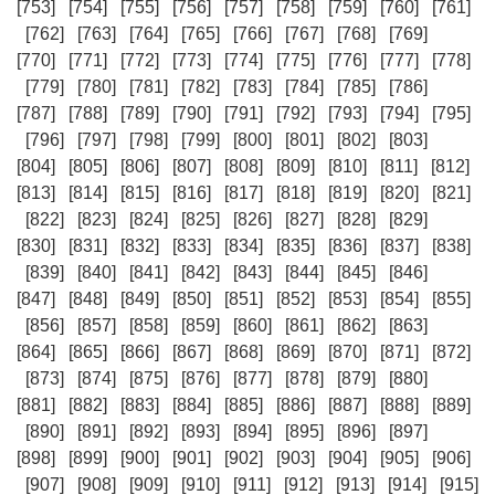
[753]
[754]
[755]
[756]
[757]
[758]
[759]
[760]
[761]
[762]
[763]
[764]
[765]
[766]
[767]
[768]
[769]
[770]
[771]
[772]
[773]
[774]
[775]
[776]
[777]
[778]
[779]
[780]
[781]
[782]
[783]
[784]
[785]
[786]
[787]
[788]
[789]
[790]
[791]
[792]
[793]
[794]
[795]
[796]
[797]
[798]
[799]
[800]
[801]
[802]
[803]
[804]
[805]
[806]
[807]
[808]
[809]
[810]
[811]
[812]
[813]
[814]
[815]
[816]
[817]
[818]
[819]
[820]
[821]
[822]
[823]
[824]
[825]
[826]
[827]
[828]
[829]
[830]
[831]
[832]
[833]
[834]
[835]
[836]
[837]
[838]
[839]
[840]
[841]
[842]
[843]
[844]
[845]
[846]
[847]
[848]
[849]
[850]
[851]
[852]
[853]
[854]
[855]
[856]
[857]
[858]
[859]
[860]
[861]
[862]
[863]
[864]
[865]
[866]
[867]
[868]
[869]
[870]
[871]
[872]
[873]
[874]
[875]
[876]
[877]
[878]
[879]
[880]
[881]
[882]
[883]
[884]
[885]
[886]
[887]
[888]
[889]
[890]
[891]
[892]
[893]
[894]
[895]
[896]
[897]
[898]
[899]
[900]
[901]
[902]
[903]
[904]
[905]
[906]
[907]
[908]
[909]
[910]
[911]
[912]
[913]
[914]
[915]