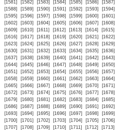
[1581]
[1582]
[1583]
[1584]
[1585]
[1586]
[1587]
[1588]
[1589]
[1590]
[1591]
[1592]
[1593]
[1594]
[1595]
[1596]
[1597]
[1598]
[1599]
[1600]
[1601]
[1602]
[1603]
[1604]
[1605]
[1606]
[1607]
[1608]
[1609]
[1610]
[1611]
[1612]
[1613]
[1614]
[1615]
[1616]
[1617]
[1618]
[1619]
[1620]
[1621]
[1622]
[1623]
[1624]
[1625]
[1626]
[1627]
[1628]
[1629]
[1630]
[1631]
[1632]
[1633]
[1634]
[1635]
[1636]
[1637]
[1638]
[1639]
[1640]
[1641]
[1642]
[1643]
[1644]
[1645]
[1646]
[1647]
[1648]
[1649]
[1650]
[1651]
[1652]
[1653]
[1654]
[1655]
[1656]
[1657]
[1658]
[1659]
[1660]
[1661]
[1662]
[1663]
[1664]
[1665]
[1666]
[1667]
[1668]
[1669]
[1670]
[1671]
[1672]
[1673]
[1674]
[1675]
[1676]
[1677]
[1678]
[1679]
[1680]
[1681]
[1682]
[1683]
[1684]
[1685]
[1686]
[1687]
[1688]
[1689]
[1690]
[1691]
[1692]
[1693]
[1694]
[1695]
[1696]
[1697]
[1698]
[1699]
[1700]
[1701]
[1702]
[1703]
[1704]
[1705]
[1706]
[1707]
[1708]
[1709]
[1710]
[1711]
[1712]
[1713]