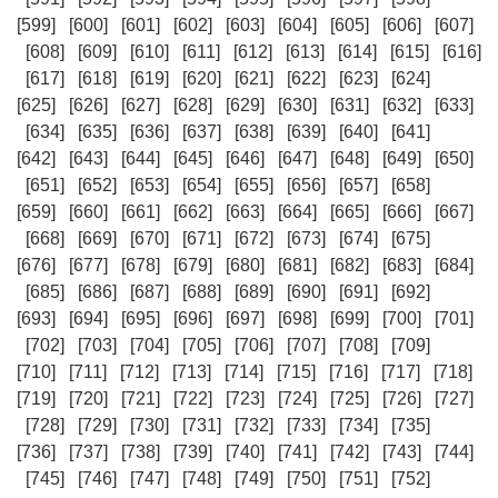
[599]
[600]
[601]
[602]
[603]
[604]
[605]
[606]
[607]
[608]
[609]
[610]
[611]
[612]
[613]
[614]
[615]
[616]
[617]
[618]
[619]
[620]
[621]
[622]
[623]
[624]
[625]
[626]
[627]
[628]
[629]
[630]
[631]
[632]
[633]
[634]
[635]
[636]
[637]
[638]
[639]
[640]
[641]
[642]
[643]
[644]
[645]
[646]
[647]
[648]
[649]
[650]
[651]
[652]
[653]
[654]
[655]
[656]
[657]
[658]
[659]
[660]
[661]
[662]
[663]
[664]
[665]
[666]
[667]
[668]
[669]
[670]
[671]
[672]
[673]
[674]
[675]
[676]
[677]
[678]
[679]
[680]
[681]
[682]
[683]
[684]
[685]
[686]
[687]
[688]
[689]
[690]
[691]
[692]
[693]
[694]
[695]
[696]
[697]
[698]
[699]
[700]
[701]
[702]
[703]
[704]
[705]
[706]
[707]
[708]
[709]
[710]
[711]
[712]
[713]
[714]
[715]
[716]
[717]
[718]
[719]
[720]
[721]
[722]
[723]
[724]
[725]
[726]
[727]
[728]
[729]
[730]
[731]
[732]
[733]
[734]
[735]
[736]
[737]
[738]
[739]
[740]
[741]
[742]
[743]
[744]
[745]
[746]
[747]
[748]
[749]
[750]
[751]
[752]