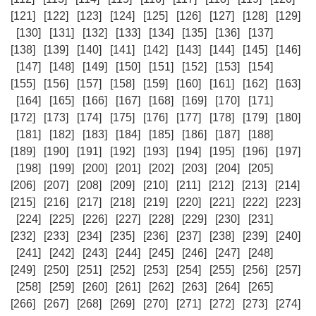
[121]
[122]
[123]
[124]
[125]
[126]
[127]
[128]
[129]
[130]
[131]
[132]
[133]
[134]
[135]
[136]
[137]
[138]
[139]
[140]
[141]
[142]
[143]
[144]
[145]
[146]
[147]
[148]
[149]
[150]
[151]
[152]
[153]
[154]
[155]
[156]
[157]
[158]
[159]
[160]
[161]
[162]
[163]
[164]
[165]
[166]
[167]
[168]
[169]
[170]
[171]
[172]
[173]
[174]
[175]
[176]
[177]
[178]
[179]
[180]
[181]
[182]
[183]
[184]
[185]
[186]
[187]
[188]
[189]
[190]
[191]
[192]
[193]
[194]
[195]
[196]
[197]
[198]
[199]
[200]
[201]
[202]
[203]
[204]
[205]
[206]
[207]
[208]
[209]
[210]
[211]
[212]
[213]
[214]
[215]
[216]
[217]
[218]
[219]
[220]
[221]
[222]
[223]
[224]
[225]
[226]
[227]
[228]
[229]
[230]
[231]
[232]
[233]
[234]
[235]
[236]
[237]
[238]
[239]
[240]
[241]
[242]
[243]
[244]
[245]
[246]
[247]
[248]
[249]
[250]
[251]
[252]
[253]
[254]
[255]
[256]
[257]
[258]
[259]
[260]
[261]
[262]
[263]
[264]
[265]
[266]
[267]
[268]
[269]
[270]
[271]
[272]
[273]
[274]