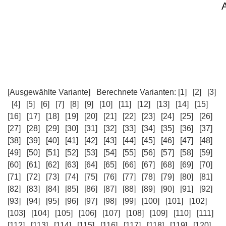
[Ausgewählte Variante]
Berechnete Varianten:
[1]
[2]
[3]
[4]
[5]
[6]
[7]
[8]
[9]
[10]
[11]
[12]
[13]
[14]
[15]
[16]
[17]
[18]
[19]
[20]
[21]
[22]
[23]
[24]
[25]
[26]
[27]
[28]
[29]
[30]
[31]
[32]
[33]
[34]
[35]
[36]
[37]
[38]
[39]
[40]
[41]
[42]
[43]
[44]
[45]
[46]
[47]
[48]
[49]
[50]
[51]
[52]
[53]
[54]
[55]
[56]
[57]
[58]
[59]
[60]
[61]
[62]
[63]
[64]
[65]
[66]
[67]
[68]
[69]
[70]
[71]
[72]
[73]
[74]
[75]
[76]
[77]
[78]
[79]
[80]
[81]
[82]
[83]
[84]
[85]
[86]
[87]
[88]
[89]
[90]
[91]
[92]
[93]
[94]
[95]
[96]
[97]
[98]
[99]
[100]
[101]
[102]
[103]
[104]
[105]
[106]
[107]
[108]
[109]
[110]
[111]
[112]
[113]
[114]
[115]
[116]
[117]
[118]
[119]
[120]