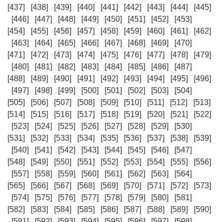
[437]
[438]
[439]
[440]
[441]
[442]
[443]
[444]
[445]
[446]
[447]
[448]
[449]
[450]
[451]
[452]
[453]
[454]
[455]
[456]
[457]
[458]
[459]
[460]
[461]
[462]
[463]
[464]
[465]
[466]
[467]
[468]
[469]
[470]
[471]
[472]
[473]
[474]
[475]
[476]
[477]
[478]
[479]
[480]
[481]
[482]
[483]
[484]
[485]
[486]
[487]
[488]
[489]
[490]
[491]
[492]
[493]
[494]
[495]
[496]
[497]
[498]
[499]
[500]
[501]
[502]
[503]
[504]
[505]
[506]
[507]
[508]
[509]
[510]
[511]
[512]
[513]
[514]
[515]
[516]
[517]
[518]
[519]
[520]
[521]
[522]
[523]
[524]
[525]
[526]
[527]
[528]
[529]
[530]
[531]
[532]
[533]
[534]
[535]
[536]
[537]
[538]
[539]
[540]
[541]
[542]
[543]
[544]
[545]
[546]
[547]
[548]
[549]
[550]
[551]
[552]
[553]
[554]
[555]
[556]
[557]
[558]
[559]
[560]
[561]
[562]
[563]
[564]
[565]
[566]
[567]
[568]
[569]
[570]
[571]
[572]
[573]
[574]
[575]
[576]
[577]
[578]
[579]
[580]
[581]
[582]
[583]
[584]
[585]
[586]
[587]
[588]
[589]
[590]
[591]
[592]
[593]
[594]
[595]
[596]
[597]
[598]