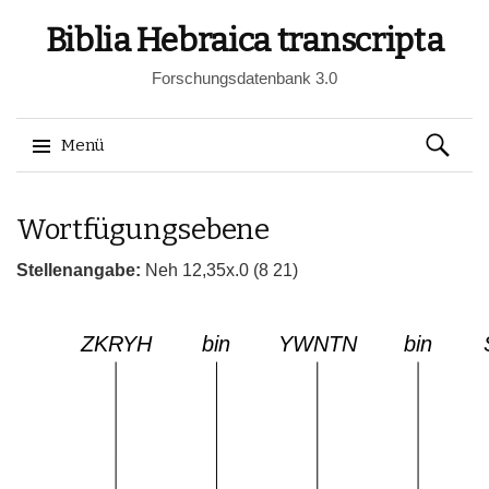
Biblia Hebraica transcripta
Forschungsdatenbank 3.0
Suchen
Menü
nach:
Springe
Wortfügungsebene
zum
Inhalt
Stellenangabe:
Neh 12,35x.0 (8 21)