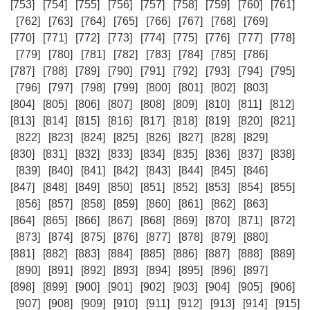
[753]
[754]
[755]
[756]
[757]
[758]
[759]
[760]
[761]
[762]
[763]
[764]
[765]
[766]
[767]
[768]
[769]
[770]
[771]
[772]
[773]
[774]
[775]
[776]
[777]
[778]
[779]
[780]
[781]
[782]
[783]
[784]
[785]
[786]
[787]
[788]
[789]
[790]
[791]
[792]
[793]
[794]
[795]
[796]
[797]
[798]
[799]
[800]
[801]
[802]
[803]
[804]
[805]
[806]
[807]
[808]
[809]
[810]
[811]
[812]
[813]
[814]
[815]
[816]
[817]
[818]
[819]
[820]
[821]
[822]
[823]
[824]
[825]
[826]
[827]
[828]
[829]
[830]
[831]
[832]
[833]
[834]
[835]
[836]
[837]
[838]
[839]
[840]
[841]
[842]
[843]
[844]
[845]
[846]
[847]
[848]
[849]
[850]
[851]
[852]
[853]
[854]
[855]
[856]
[857]
[858]
[859]
[860]
[861]
[862]
[863]
[864]
[865]
[866]
[867]
[868]
[869]
[870]
[871]
[872]
[873]
[874]
[875]
[876]
[877]
[878]
[879]
[880]
[881]
[882]
[883]
[884]
[885]
[886]
[887]
[888]
[889]
[890]
[891]
[892]
[893]
[894]
[895]
[896]
[897]
[898]
[899]
[900]
[901]
[902]
[903]
[904]
[905]
[906]
[907]
[908]
[909]
[910]
[911]
[912]
[913]
[914]
[915]