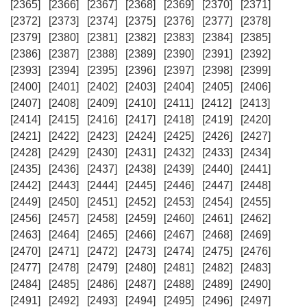
[2365]
[2366]
[2367]
[2368]
[2369]
[2370]
[2371]
[2372]
[2373]
[2374]
[2375]
[2376]
[2377]
[2378]
[2379]
[2380]
[2381]
[2382]
[2383]
[2384]
[2385]
[2386]
[2387]
[2388]
[2389]
[2390]
[2391]
[2392]
[2393]
[2394]
[2395]
[2396]
[2397]
[2398]
[2399]
[2400]
[2401]
[2402]
[2403]
[2404]
[2405]
[2406]
[2407]
[2408]
[2409]
[2410]
[2411]
[2412]
[2413]
[2414]
[2415]
[2416]
[2417]
[2418]
[2419]
[2420]
[2421]
[2422]
[2423]
[2424]
[2425]
[2426]
[2427]
[2428]
[2429]
[2430]
[2431]
[2432]
[2433]
[2434]
[2435]
[2436]
[2437]
[2438]
[2439]
[2440]
[2441]
[2442]
[2443]
[2444]
[2445]
[2446]
[2447]
[2448]
[2449]
[2450]
[2451]
[2452]
[2453]
[2454]
[2455]
[2456]
[2457]
[2458]
[2459]
[2460]
[2461]
[2462]
[2463]
[2464]
[2465]
[2466]
[2467]
[2468]
[2469]
[2470]
[2471]
[2472]
[2473]
[2474]
[2475]
[2476]
[2477]
[2478]
[2479]
[2480]
[2481]
[2482]
[2483]
[2484]
[2485]
[2486]
[2487]
[2488]
[2489]
[2490]
[2491]
[2492]
[2493]
[2494]
[2495]
[2496]
[2497]