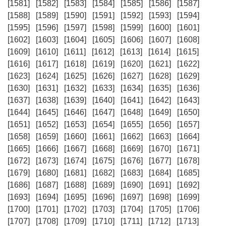
[1581]
[1582]
[1583]
[1584]
[1585]
[1586]
[1587]
[1588]
[1589]
[1590]
[1591]
[1592]
[1593]
[1594]
[1595]
[1596]
[1597]
[1598]
[1599]
[1600]
[1601]
[1602]
[1603]
[1604]
[1605]
[1606]
[1607]
[1608]
[1609]
[1610]
[1611]
[1612]
[1613]
[1614]
[1615]
[1616]
[1617]
[1618]
[1619]
[1620]
[1621]
[1622]
[1623]
[1624]
[1625]
[1626]
[1627]
[1628]
[1629]
[1630]
[1631]
[1632]
[1633]
[1634]
[1635]
[1636]
[1637]
[1638]
[1639]
[1640]
[1641]
[1642]
[1643]
[1644]
[1645]
[1646]
[1647]
[1648]
[1649]
[1650]
[1651]
[1652]
[1653]
[1654]
[1655]
[1656]
[1657]
[1658]
[1659]
[1660]
[1661]
[1662]
[1663]
[1664]
[1665]
[1666]
[1667]
[1668]
[1669]
[1670]
[1671]
[1672]
[1673]
[1674]
[1675]
[1676]
[1677]
[1678]
[1679]
[1680]
[1681]
[1682]
[1683]
[1684]
[1685]
[1686]
[1687]
[1688]
[1689]
[1690]
[1691]
[1692]
[1693]
[1694]
[1695]
[1696]
[1697]
[1698]
[1699]
[1700]
[1701]
[1702]
[1703]
[1704]
[1705]
[1706]
[1707]
[1708]
[1709]
[1710]
[1711]
[1712]
[1713]