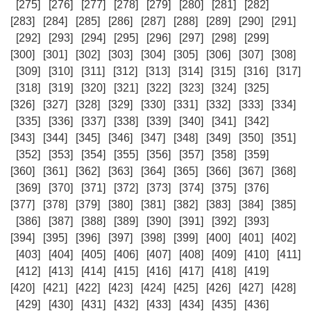
[275]
[276]
[277]
[278]
[279]
[280]
[281]
[282]
[283]
[284]
[285]
[286]
[287]
[288]
[289]
[290]
[291]
[292]
[293]
[294]
[295]
[296]
[297]
[298]
[299]
[300]
[301]
[302]
[303]
[304]
[305]
[306]
[307]
[308]
[309]
[310]
[311]
[312]
[313]
[314]
[315]
[316]
[317]
[318]
[319]
[320]
[321]
[322]
[323]
[324]
[325]
[326]
[327]
[328]
[329]
[330]
[331]
[332]
[333]
[334]
[335]
[336]
[337]
[338]
[339]
[340]
[341]
[342]
[343]
[344]
[345]
[346]
[347]
[348]
[349]
[350]
[351]
[352]
[353]
[354]
[355]
[356]
[357]
[358]
[359]
[360]
[361]
[362]
[363]
[364]
[365]
[366]
[367]
[368]
[369]
[370]
[371]
[372]
[373]
[374]
[375]
[376]
[377]
[378]
[379]
[380]
[381]
[382]
[383]
[384]
[385]
[386]
[387]
[388]
[389]
[390]
[391]
[392]
[393]
[394]
[395]
[396]
[397]
[398]
[399]
[400]
[401]
[402]
[403]
[404]
[405]
[406]
[407]
[408]
[409]
[410]
[411]
[412]
[413]
[414]
[415]
[416]
[417]
[418]
[419]
[420]
[421]
[422]
[423]
[424]
[425]
[426]
[427]
[428]
[429]
[430]
[431]
[432]
[433]
[434]
[435]
[436]