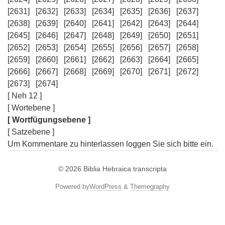
[2631]
[2632]
[2633]
[2634]
[2635]
[2636]
[2637]
[2638]
[2639]
[2640]
[2641]
[2642]
[2643]
[2644]
[2645]
[2646]
[2647]
[2648]
[2649]
[2650]
[2651]
[2652]
[2653]
[2654]
[2655]
[2656]
[2657]
[2658]
[2659]
[2660]
[2661]
[2662]
[2663]
[2664]
[2665]
[2666]
[2667]
[2668]
[2669]
[2670]
[2671]
[2672]
[2673]
[2674]
[ Neh 12 ]
[ Wortebene ]
[ Wortfügungsebene ]
[ Satzebene ]
Um Kommentare zu hinterlassen loggen Sie sich bitte ein.
© 2026
Biblia Hebraica transcripta
Powered by
WordPress
&
Themegraphy