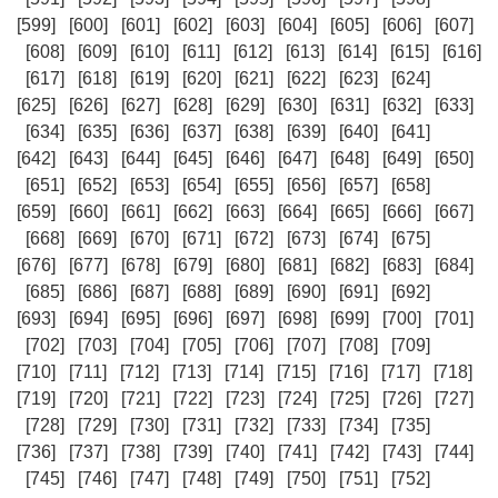
[599]
[600]
[601]
[602]
[603]
[604]
[605]
[606]
[607]
[608]
[609]
[610]
[611]
[612]
[613]
[614]
[615]
[616]
[617]
[618]
[619]
[620]
[621]
[622]
[623]
[624]
[625]
[626]
[627]
[628]
[629]
[630]
[631]
[632]
[633]
[634]
[635]
[636]
[637]
[638]
[639]
[640]
[641]
[642]
[643]
[644]
[645]
[646]
[647]
[648]
[649]
[650]
[651]
[652]
[653]
[654]
[655]
[656]
[657]
[658]
[659]
[660]
[661]
[662]
[663]
[664]
[665]
[666]
[667]
[668]
[669]
[670]
[671]
[672]
[673]
[674]
[675]
[676]
[677]
[678]
[679]
[680]
[681]
[682]
[683]
[684]
[685]
[686]
[687]
[688]
[689]
[690]
[691]
[692]
[693]
[694]
[695]
[696]
[697]
[698]
[699]
[700]
[701]
[702]
[703]
[704]
[705]
[706]
[707]
[708]
[709]
[710]
[711]
[712]
[713]
[714]
[715]
[716]
[717]
[718]
[719]
[720]
[721]
[722]
[723]
[724]
[725]
[726]
[727]
[728]
[729]
[730]
[731]
[732]
[733]
[734]
[735]
[736]
[737]
[738]
[739]
[740]
[741]
[742]
[743]
[744]
[745]
[746]
[747]
[748]
[749]
[750]
[751]
[752]