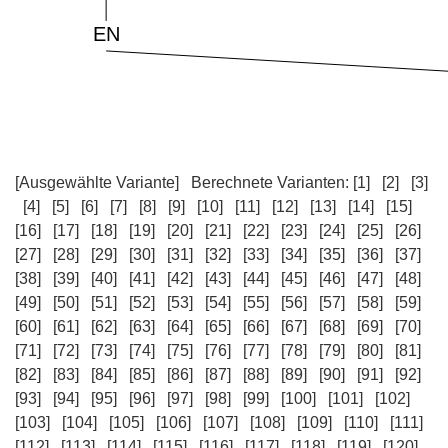
[Ausgewählte Variante]
Berechnete Varianten:
[1]
[2]
[3]
[4]
[5]
[6]
[7]
[8]
[9]
[10]
[11]
[12]
[13]
[14]
[15]
[16]
[17]
[18]
[19]
[20]
[21]
[22]
[23]
[24]
[25]
[26]
[27]
[28]
[29]
[30]
[31]
[32]
[33]
[34]
[35]
[36]
[37]
[38]
[39]
[40]
[41]
[42]
[43]
[44]
[45]
[46]
[47]
[48]
[49]
[50]
[51]
[52]
[53]
[54]
[55]
[56]
[57]
[58]
[59]
[60]
[61]
[62]
[63]
[64]
[65]
[66]
[67]
[68]
[69]
[70]
[71]
[72]
[73]
[74]
[75]
[76]
[77]
[78]
[79]
[80]
[81]
[82]
[83]
[84]
[85]
[86]
[87]
[88]
[89]
[90]
[91]
[92]
[93]
[94]
[95]
[96]
[97]
[98]
[99]
[100]
[101]
[102]
[103]
[104]
[105]
[106]
[107]
[108]
[109]
[110]
[111]
[112]
[113]
[114]
[115]
[116]
[117]
[118]
[119]
[120]