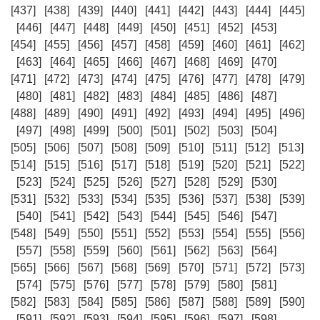
[437]
[438]
[439]
[440]
[441]
[442]
[443]
[444]
[445]
[446]
[447]
[448]
[449]
[450]
[451]
[452]
[453]
[454]
[455]
[456]
[457]
[458]
[459]
[460]
[461]
[462]
[463]
[464]
[465]
[466]
[467]
[468]
[469]
[470]
[471]
[472]
[473]
[474]
[475]
[476]
[477]
[478]
[479]
[480]
[481]
[482]
[483]
[484]
[485]
[486]
[487]
[488]
[489]
[490]
[491]
[492]
[493]
[494]
[495]
[496]
[497]
[498]
[499]
[500]
[501]
[502]
[503]
[504]
[505]
[506]
[507]
[508]
[509]
[510]
[511]
[512]
[513]
[514]
[515]
[516]
[517]
[518]
[519]
[520]
[521]
[522]
[523]
[524]
[525]
[526]
[527]
[528]
[529]
[530]
[531]
[532]
[533]
[534]
[535]
[536]
[537]
[538]
[539]
[540]
[541]
[542]
[543]
[544]
[545]
[546]
[547]
[548]
[549]
[550]
[551]
[552]
[553]
[554]
[555]
[556]
[557]
[558]
[559]
[560]
[561]
[562]
[563]
[564]
[565]
[566]
[567]
[568]
[569]
[570]
[571]
[572]
[573]
[574]
[575]
[576]
[577]
[578]
[579]
[580]
[581]
[582]
[583]
[584]
[585]
[586]
[587]
[588]
[589]
[590]
[591]
[592]
[593]
[594]
[595]
[596]
[597]
[598]