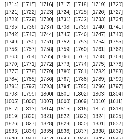
[1714]
[1715]
[1716]
[1717]
[1718]
[1719]
[1720]
[1721]
[1722]
[1723]
[1724]
[1725]
[1726]
[1727]
[1728]
[1729]
[1730]
[1731]
[1732]
[1733]
[1734]
[1735]
[1736]
[1737]
[1738]
[1739]
[1740]
[1741]
[1742]
[1743]
[1744]
[1745]
[1746]
[1747]
[1748]
[1749]
[1750]
[1751]
[1752]
[1753]
[1754]
[1755]
[1756]
[1757]
[1758]
[1759]
[1760]
[1761]
[1762]
[1763]
[1764]
[1765]
[1766]
[1767]
[1768]
[1769]
[1770]
[1771]
[1772]
[1773]
[1774]
[1775]
[1776]
[1777]
[1778]
[1779]
[1780]
[1781]
[1782]
[1783]
[1784]
[1785]
[1786]
[1787]
[1788]
[1789]
[1790]
[1791]
[1792]
[1793]
[1794]
[1795]
[1796]
[1797]
[1798]
[1799]
[1800]
[1801]
[1802]
[1803]
[1804]
[1805]
[1806]
[1807]
[1808]
[1809]
[1810]
[1811]
[1812]
[1813]
[1814]
[1815]
[1816]
[1817]
[1818]
[1819]
[1820]
[1821]
[1822]
[1823]
[1824]
[1825]
[1826]
[1827]
[1828]
[1829]
[1830]
[1831]
[1832]
[1833]
[1834]
[1835]
[1836]
[1837]
[1838]
[1839]
[1840]
[1841]
[1842]
[1843]
[1844]
[1845]
[1846]