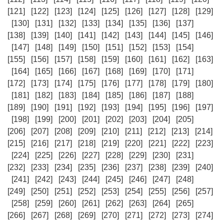
[121]
[122]
[123]
[124]
[125]
[126]
[127]
[128]
[129]
[130]
[131]
[132]
[133]
[134]
[135]
[136]
[137]
[138]
[139]
[140]
[141]
[142]
[143]
[144]
[145]
[146]
[147]
[148]
[149]
[150]
[151]
[152]
[153]
[154]
[155]
[156]
[157]
[158]
[159]
[160]
[161]
[162]
[163]
[164]
[165]
[166]
[167]
[168]
[169]
[170]
[171]
[172]
[173]
[174]
[175]
[176]
[177]
[178]
[179]
[180]
[181]
[182]
[183]
[184]
[185]
[186]
[187]
[188]
[189]
[190]
[191]
[192]
[193]
[194]
[195]
[196]
[197]
[198]
[199]
[200]
[201]
[202]
[203]
[204]
[205]
[206]
[207]
[208]
[209]
[210]
[211]
[212]
[213]
[214]
[215]
[216]
[217]
[218]
[219]
[220]
[221]
[222]
[223]
[224]
[225]
[226]
[227]
[228]
[229]
[230]
[231]
[232]
[233]
[234]
[235]
[236]
[237]
[238]
[239]
[240]
[241]
[242]
[243]
[244]
[245]
[246]
[247]
[248]
[249]
[250]
[251]
[252]
[253]
[254]
[255]
[256]
[257]
[258]
[259]
[260]
[261]
[262]
[263]
[264]
[265]
[266]
[267]
[268]
[269]
[270]
[271]
[272]
[273]
[274]