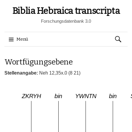
Biblia Hebraica transcripta
Forschungsdatenbank 3.0
Suchen
Menü
nach:
Springe
Wortfügungsebene
zum
Inhalt
Stellenangabe:
Neh 12,35x.0 (8 21)