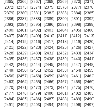
[2365]
[2366]
[2367]
[2368]
[2369]
[2370]
[2371]
[2372]
[2373]
[2374]
[2375]
[2376]
[2377]
[2378]
[2379]
[2380]
[2381]
[2382]
[2383]
[2384]
[2385]
[2386]
[2387]
[2388]
[2389]
[2390]
[2391]
[2392]
[2393]
[2394]
[2395]
[2396]
[2397]
[2398]
[2399]
[2400]
[2401]
[2402]
[2403]
[2404]
[2405]
[2406]
[2407]
[2408]
[2409]
[2410]
[2411]
[2412]
[2413]
[2414]
[2415]
[2416]
[2417]
[2418]
[2419]
[2420]
[2421]
[2422]
[2423]
[2424]
[2425]
[2426]
[2427]
[2428]
[2429]
[2430]
[2431]
[2432]
[2433]
[2434]
[2435]
[2436]
[2437]
[2438]
[2439]
[2440]
[2441]
[2442]
[2443]
[2444]
[2445]
[2446]
[2447]
[2448]
[2449]
[2450]
[2451]
[2452]
[2453]
[2454]
[2455]
[2456]
[2457]
[2458]
[2459]
[2460]
[2461]
[2462]
[2463]
[2464]
[2465]
[2466]
[2467]
[2468]
[2469]
[2470]
[2471]
[2472]
[2473]
[2474]
[2475]
[2476]
[2477]
[2478]
[2479]
[2480]
[2481]
[2482]
[2483]
[2484]
[2485]
[2486]
[2487]
[2488]
[2489]
[2490]
[2491]
[2492]
[2493]
[2494]
[2495]
[2496]
[2497]