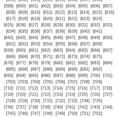
[599]
[600]
[601]
[602]
[603]
[604]
[605]
[606]
[607]
[608]
[609]
[610]
[611]
[612]
[613]
[614]
[615]
[616]
[617]
[618]
[619]
[620]
[621]
[622]
[623]
[624]
[625]
[626]
[627]
[628]
[629]
[630]
[631]
[632]
[633]
[634]
[635]
[636]
[637]
[638]
[639]
[640]
[641]
[642]
[643]
[644]
[645]
[646]
[647]
[648]
[649]
[650]
[651]
[652]
[653]
[654]
[655]
[656]
[657]
[658]
[659]
[660]
[661]
[662]
[663]
[664]
[665]
[666]
[667]
[668]
[669]
[670]
[671]
[672]
[673]
[674]
[675]
[676]
[677]
[678]
[679]
[680]
[681]
[682]
[683]
[684]
[685]
[686]
[687]
[688]
[689]
[690]
[691]
[692]
[693]
[694]
[695]
[696]
[697]
[698]
[699]
[700]
[701]
[702]
[703]
[704]
[705]
[706]
[707]
[708]
[709]
[710]
[711]
[712]
[713]
[714]
[715]
[716]
[717]
[718]
[719]
[720]
[721]
[722]
[723]
[724]
[725]
[726]
[727]
[728]
[729]
[730]
[731]
[732]
[733]
[734]
[735]
[736]
[737]
[738]
[739]
[740]
[741]
[742]
[743]
[744]
[745]
[746]
[747]
[748]
[749]
[750]
[751]
[752]