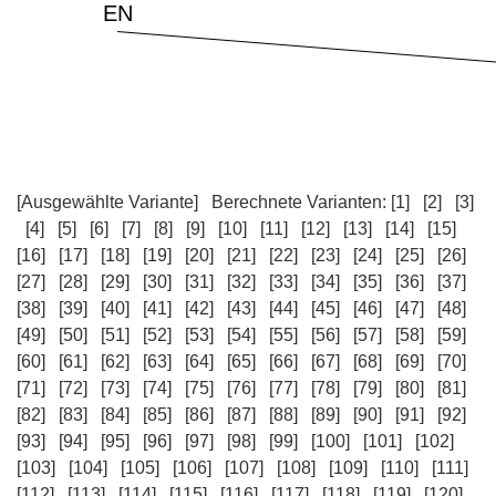
[Ausgewählte Variante]
Berechnete Varianten:
[1]
[2]
[3]
[4]
[5]
[6]
[7]
[8]
[9]
[10]
[11]
[12]
[13]
[14]
[15]
[16]
[17]
[18]
[19]
[20]
[21]
[22]
[23]
[24]
[25]
[26]
[27]
[28]
[29]
[30]
[31]
[32]
[33]
[34]
[35]
[36]
[37]
[38]
[39]
[40]
[41]
[42]
[43]
[44]
[45]
[46]
[47]
[48]
[49]
[50]
[51]
[52]
[53]
[54]
[55]
[56]
[57]
[58]
[59]
[60]
[61]
[62]
[63]
[64]
[65]
[66]
[67]
[68]
[69]
[70]
[71]
[72]
[73]
[74]
[75]
[76]
[77]
[78]
[79]
[80]
[81]
[82]
[83]
[84]
[85]
[86]
[87]
[88]
[89]
[90]
[91]
[92]
[93]
[94]
[95]
[96]
[97]
[98]
[99]
[100]
[101]
[102]
[103]
[104]
[105]
[106]
[107]
[108]
[109]
[110]
[111]
[112]
[113]
[114]
[115]
[116]
[117]
[118]
[119]
[120]