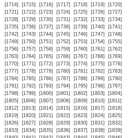
[1714]
[1715]
[1716]
[1717]
[1718]
[1719]
[1720]
[1721]
[1722]
[1723]
[1724]
[1725]
[1726]
[1727]
[1728]
[1729]
[1730]
[1731]
[1732]
[1733]
[1734]
[1735]
[1736]
[1737]
[1738]
[1739]
[1740]
[1741]
[1742]
[1743]
[1744]
[1745]
[1746]
[1747]
[1748]
[1749]
[1750]
[1751]
[1752]
[1753]
[1754]
[1755]
[1756]
[1757]
[1758]
[1759]
[1760]
[1761]
[1762]
[1763]
[1764]
[1765]
[1766]
[1767]
[1768]
[1769]
[1770]
[1771]
[1772]
[1773]
[1774]
[1775]
[1776]
[1777]
[1778]
[1779]
[1780]
[1781]
[1782]
[1783]
[1784]
[1785]
[1786]
[1787]
[1788]
[1789]
[1790]
[1791]
[1792]
[1793]
[1794]
[1795]
[1796]
[1797]
[1798]
[1799]
[1800]
[1801]
[1802]
[1803]
[1804]
[1805]
[1806]
[1807]
[1808]
[1809]
[1810]
[1811]
[1812]
[1813]
[1814]
[1815]
[1816]
[1817]
[1818]
[1819]
[1820]
[1821]
[1822]
[1823]
[1824]
[1825]
[1826]
[1827]
[1828]
[1829]
[1830]
[1831]
[1832]
[1833]
[1834]
[1835]
[1836]
[1837]
[1838]
[1839]
[1840]
[1841]
[1842]
[1843]
[1844]
[1845]
[1846]