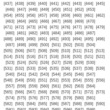
[437]
[438]
[439]
[440]
[441]
[442]
[443]
[444]
[445]
[446]
[447]
[448]
[449]
[450]
[451]
[452]
[453]
[454]
[455]
[456]
[457]
[458]
[459]
[460]
[461]
[462]
[463]
[464]
[465]
[466]
[467]
[468]
[469]
[470]
[471]
[472]
[473]
[474]
[475]
[476]
[477]
[478]
[479]
[480]
[481]
[482]
[483]
[484]
[485]
[486]
[487]
[488]
[489]
[490]
[491]
[492]
[493]
[494]
[495]
[496]
[497]
[498]
[499]
[500]
[501]
[502]
[503]
[504]
[505]
[506]
[507]
[508]
[509]
[510]
[511]
[512]
[513]
[514]
[515]
[516]
[517]
[518]
[519]
[520]
[521]
[522]
[523]
[524]
[525]
[526]
[527]
[528]
[529]
[530]
[531]
[532]
[533]
[534]
[535]
[536]
[537]
[538]
[539]
[540]
[541]
[542]
[543]
[544]
[545]
[546]
[547]
[548]
[549]
[550]
[551]
[552]
[553]
[554]
[555]
[556]
[557]
[558]
[559]
[560]
[561]
[562]
[563]
[564]
[565]
[566]
[567]
[568]
[569]
[570]
[571]
[572]
[573]
[574]
[575]
[576]
[577]
[578]
[579]
[580]
[581]
[582]
[583]
[584]
[585]
[586]
[587]
[588]
[589]
[590]
[591]
[592]
[593]
[594]
[595]
[596]
[597]
[598]