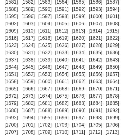
[1581]
[1582]
[1583]
[1584]
[1585]
[1586]
[1587]
[1588]
[1589]
[1590]
[1591]
[1592]
[1593]
[1594]
[1595]
[1596]
[1597]
[1598]
[1599]
[1600]
[1601]
[1602]
[1603]
[1604]
[1605]
[1606]
[1607]
[1608]
[1609]
[1610]
[1611]
[1612]
[1613]
[1614]
[1615]
[1616]
[1617]
[1618]
[1619]
[1620]
[1621]
[1622]
[1623]
[1624]
[1625]
[1626]
[1627]
[1628]
[1629]
[1630]
[1631]
[1632]
[1633]
[1634]
[1635]
[1636]
[1637]
[1638]
[1639]
[1640]
[1641]
[1642]
[1643]
[1644]
[1645]
[1646]
[1647]
[1648]
[1649]
[1650]
[1651]
[1652]
[1653]
[1654]
[1655]
[1656]
[1657]
[1658]
[1659]
[1660]
[1661]
[1662]
[1663]
[1664]
[1665]
[1666]
[1667]
[1668]
[1669]
[1670]
[1671]
[1672]
[1673]
[1674]
[1675]
[1676]
[1677]
[1678]
[1679]
[1680]
[1681]
[1682]
[1683]
[1684]
[1685]
[1686]
[1687]
[1688]
[1689]
[1690]
[1691]
[1692]
[1693]
[1694]
[1695]
[1696]
[1697]
[1698]
[1699]
[1700]
[1701]
[1702]
[1703]
[1704]
[1705]
[1706]
[1707]
[1708]
[1709]
[1710]
[1711]
[1712]
[1713]