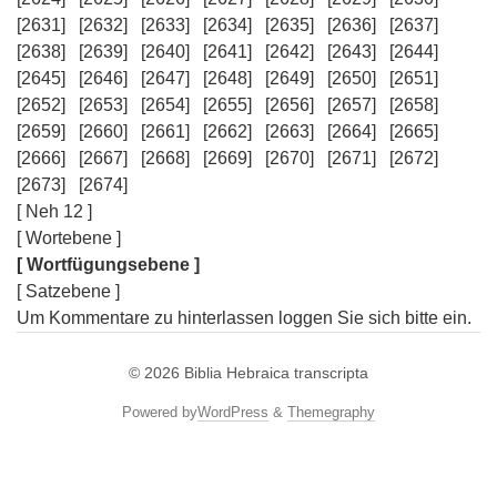
[2631]
[2632]
[2633]
[2634]
[2635]
[2636]
[2637]
[2638]
[2639]
[2640]
[2641]
[2642]
[2643]
[2644]
[2645]
[2646]
[2647]
[2648]
[2649]
[2650]
[2651]
[2652]
[2653]
[2654]
[2655]
[2656]
[2657]
[2658]
[2659]
[2660]
[2661]
[2662]
[2663]
[2664]
[2665]
[2666]
[2667]
[2668]
[2669]
[2670]
[2671]
[2672]
[2673]
[2674]
[ Neh 12 ]
[ Wortebene ]
[ Wortfügungsebene ]
[ Satzebene ]
Um Kommentare zu hinterlassen loggen Sie sich bitte ein.
© 2026
Biblia Hebraica transcripta
Powered by
WordPress
&
Themegraphy