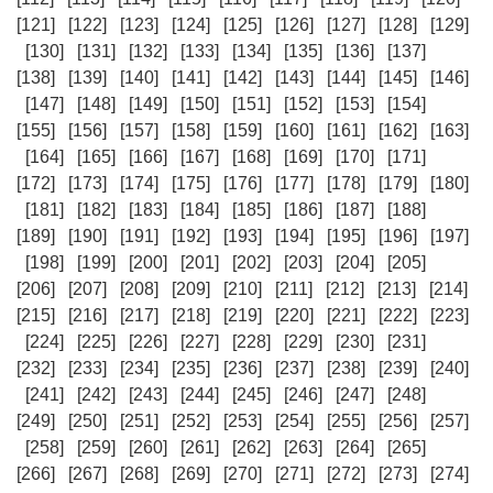
[121]
[122]
[123]
[124]
[125]
[126]
[127]
[128]
[129]
[130]
[131]
[132]
[133]
[134]
[135]
[136]
[137]
[138]
[139]
[140]
[141]
[142]
[143]
[144]
[145]
[146]
[147]
[148]
[149]
[150]
[151]
[152]
[153]
[154]
[155]
[156]
[157]
[158]
[159]
[160]
[161]
[162]
[163]
[164]
[165]
[166]
[167]
[168]
[169]
[170]
[171]
[172]
[173]
[174]
[175]
[176]
[177]
[178]
[179]
[180]
[181]
[182]
[183]
[184]
[185]
[186]
[187]
[188]
[189]
[190]
[191]
[192]
[193]
[194]
[195]
[196]
[197]
[198]
[199]
[200]
[201]
[202]
[203]
[204]
[205]
[206]
[207]
[208]
[209]
[210]
[211]
[212]
[213]
[214]
[215]
[216]
[217]
[218]
[219]
[220]
[221]
[222]
[223]
[224]
[225]
[226]
[227]
[228]
[229]
[230]
[231]
[232]
[233]
[234]
[235]
[236]
[237]
[238]
[239]
[240]
[241]
[242]
[243]
[244]
[245]
[246]
[247]
[248]
[249]
[250]
[251]
[252]
[253]
[254]
[255]
[256]
[257]
[258]
[259]
[260]
[261]
[262]
[263]
[264]
[265]
[266]
[267]
[268]
[269]
[270]
[271]
[272]
[273]
[274]