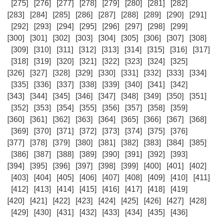
[275]
[276]
[277]
[278]
[279]
[280]
[281]
[282]
[283]
[284]
[285]
[286]
[287]
[288]
[289]
[290]
[291]
[292]
[293]
[294]
[295]
[296]
[297]
[298]
[299]
[300]
[301]
[302]
[303]
[304]
[305]
[306]
[307]
[308]
[309]
[310]
[311]
[312]
[313]
[314]
[315]
[316]
[317]
[318]
[319]
[320]
[321]
[322]
[323]
[324]
[325]
[326]
[327]
[328]
[329]
[330]
[331]
[332]
[333]
[334]
[335]
[336]
[337]
[338]
[339]
[340]
[341]
[342]
[343]
[344]
[345]
[346]
[347]
[348]
[349]
[350]
[351]
[352]
[353]
[354]
[355]
[356]
[357]
[358]
[359]
[360]
[361]
[362]
[363]
[364]
[365]
[366]
[367]
[368]
[369]
[370]
[371]
[372]
[373]
[374]
[375]
[376]
[377]
[378]
[379]
[380]
[381]
[382]
[383]
[384]
[385]
[386]
[387]
[388]
[389]
[390]
[391]
[392]
[393]
[394]
[395]
[396]
[397]
[398]
[399]
[400]
[401]
[402]
[403]
[404]
[405]
[406]
[407]
[408]
[409]
[410]
[411]
[412]
[413]
[414]
[415]
[416]
[417]
[418]
[419]
[420]
[421]
[422]
[423]
[424]
[425]
[426]
[427]
[428]
[429]
[430]
[431]
[432]
[433]
[434]
[435]
[436]