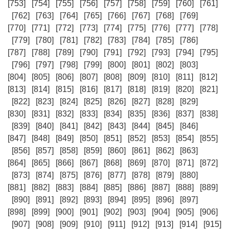
[753]
[754]
[755]
[756]
[757]
[758]
[759]
[760]
[761]
[762]
[763]
[764]
[765]
[766]
[767]
[768]
[769]
[770]
[771]
[772]
[773]
[774]
[775]
[776]
[777]
[778]
[779]
[780]
[781]
[782]
[783]
[784]
[785]
[786]
[787]
[788]
[789]
[790]
[791]
[792]
[793]
[794]
[795]
[796]
[797]
[798]
[799]
[800]
[801]
[802]
[803]
[804]
[805]
[806]
[807]
[808]
[809]
[810]
[811]
[812]
[813]
[814]
[815]
[816]
[817]
[818]
[819]
[820]
[821]
[822]
[823]
[824]
[825]
[826]
[827]
[828]
[829]
[830]
[831]
[832]
[833]
[834]
[835]
[836]
[837]
[838]
[839]
[840]
[841]
[842]
[843]
[844]
[845]
[846]
[847]
[848]
[849]
[850]
[851]
[852]
[853]
[854]
[855]
[856]
[857]
[858]
[859]
[860]
[861]
[862]
[863]
[864]
[865]
[866]
[867]
[868]
[869]
[870]
[871]
[872]
[873]
[874]
[875]
[876]
[877]
[878]
[879]
[880]
[881]
[882]
[883]
[884]
[885]
[886]
[887]
[888]
[889]
[890]
[891]
[892]
[893]
[894]
[895]
[896]
[897]
[898]
[899]
[900]
[901]
[902]
[903]
[904]
[905]
[906]
[907]
[908]
[909]
[910]
[911]
[912]
[913]
[914]
[915]