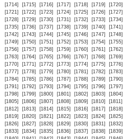
[1714]
[1715]
[1716]
[1717]
[1718]
[1719]
[1720]
[1721]
[1722]
[1723]
[1724]
[1725]
[1726]
[1727]
[1728]
[1729]
[1730]
[1731]
[1732]
[1733]
[1734]
[1735]
[1736]
[1737]
[1738]
[1739]
[1740]
[1741]
[1742]
[1743]
[1744]
[1745]
[1746]
[1747]
[1748]
[1749]
[1750]
[1751]
[1752]
[1753]
[1754]
[1755]
[1756]
[1757]
[1758]
[1759]
[1760]
[1761]
[1762]
[1763]
[1764]
[1765]
[1766]
[1767]
[1768]
[1769]
[1770]
[1771]
[1772]
[1773]
[1774]
[1775]
[1776]
[1777]
[1778]
[1779]
[1780]
[1781]
[1782]
[1783]
[1784]
[1785]
[1786]
[1787]
[1788]
[1789]
[1790]
[1791]
[1792]
[1793]
[1794]
[1795]
[1796]
[1797]
[1798]
[1799]
[1800]
[1801]
[1802]
[1803]
[1804]
[1805]
[1806]
[1807]
[1808]
[1809]
[1810]
[1811]
[1812]
[1813]
[1814]
[1815]
[1816]
[1817]
[1818]
[1819]
[1820]
[1821]
[1822]
[1823]
[1824]
[1825]
[1826]
[1827]
[1828]
[1829]
[1830]
[1831]
[1832]
[1833]
[1834]
[1835]
[1836]
[1837]
[1838]
[1839]
[1840]
[1841]
[1842]
[1843]
[1844]
[1845]
[1846]