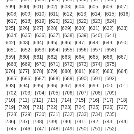
[599]
[600]
[601]
[602]
[603]
[604]
[605]
[606]
[607]
[608]
[609]
[610]
[611]
[612]
[613]
[614]
[615]
[616]
[617]
[618]
[619]
[620]
[621]
[622]
[623]
[624]
[625]
[626]
[627]
[628]
[629]
[630]
[631]
[632]
[633]
[634]
[635]
[636]
[637]
[638]
[639]
[640]
[641]
[642]
[643]
[644]
[645]
[646]
[647]
[648]
[649]
[650]
[651]
[652]
[653]
[654]
[655]
[656]
[657]
[658]
[659]
[660]
[661]
[662]
[663]
[664]
[665]
[666]
[667]
[668]
[669]
[670]
[671]
[672]
[673]
[674]
[675]
[676]
[677]
[678]
[679]
[680]
[681]
[682]
[683]
[684]
[685]
[686]
[687]
[688]
[689]
[690]
[691]
[692]
[693]
[694]
[695]
[696]
[697]
[698]
[699]
[700]
[701]
[702]
[703]
[704]
[705]
[706]
[707]
[708]
[709]
[710]
[711]
[712]
[713]
[714]
[715]
[716]
[717]
[718]
[719]
[720]
[721]
[722]
[723]
[724]
[725]
[726]
[727]
[728]
[729]
[730]
[731]
[732]
[733]
[734]
[735]
[736]
[737]
[738]
[739]
[740]
[741]
[742]
[743]
[744]
[745]
[746]
[747]
[748]
[749]
[750]
[751]
[752]