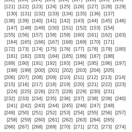
[121]
[122]
[123]
[124]
[125]
[126]
[127]
[128]
[129]
[130]
[131]
[132]
[133]
[134]
[135]
[136]
[137]
[138]
[139]
[140]
[141]
[142]
[143]
[144]
[145]
[146]
[147]
[148]
[149]
[150]
[151]
[152]
[153]
[154]
[155]
[156]
[157]
[158]
[159]
[160]
[161]
[162]
[163]
[164]
[165]
[166]
[167]
[168]
[169]
[170]
[171]
[172]
[173]
[174]
[175]
[176]
[177]
[178]
[179]
[180]
[181]
[182]
[183]
[184]
[185]
[186]
[187]
[188]
[189]
[190]
[191]
[192]
[193]
[194]
[195]
[196]
[197]
[198]
[199]
[200]
[201]
[202]
[203]
[204]
[205]
[206]
[207]
[208]
[209]
[210]
[211]
[212]
[213]
[214]
[215]
[216]
[217]
[218]
[219]
[220]
[221]
[222]
[223]
[224]
[225]
[226]
[227]
[228]
[229]
[230]
[231]
[232]
[233]
[234]
[235]
[236]
[237]
[238]
[239]
[240]
[241]
[242]
[243]
[244]
[245]
[246]
[247]
[248]
[249]
[250]
[251]
[252]
[253]
[254]
[255]
[256]
[257]
[258]
[259]
[260]
[261]
[262]
[263]
[264]
[265]
[266]
[267]
[268]
[269]
[270]
[271]
[272]
[273]
[274]