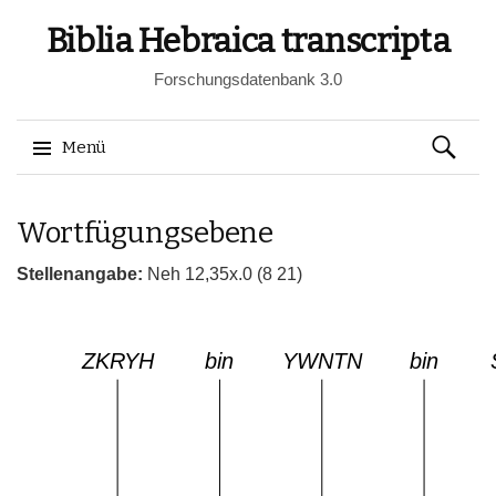
Biblia Hebraica transcripta
Forschungsdatenbank 3.0
Suchen
Menü
nach:
Springe
Wortfügungsebene
zum
Inhalt
Stellenangabe:
Neh 12,35x.0 (8 21)