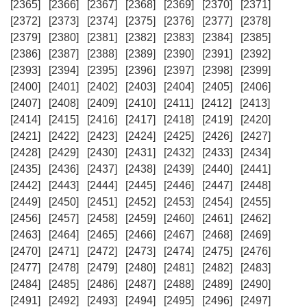
[2365]
[2366]
[2367]
[2368]
[2369]
[2370]
[2371]
[2372]
[2373]
[2374]
[2375]
[2376]
[2377]
[2378]
[2379]
[2380]
[2381]
[2382]
[2383]
[2384]
[2385]
[2386]
[2387]
[2388]
[2389]
[2390]
[2391]
[2392]
[2393]
[2394]
[2395]
[2396]
[2397]
[2398]
[2399]
[2400]
[2401]
[2402]
[2403]
[2404]
[2405]
[2406]
[2407]
[2408]
[2409]
[2410]
[2411]
[2412]
[2413]
[2414]
[2415]
[2416]
[2417]
[2418]
[2419]
[2420]
[2421]
[2422]
[2423]
[2424]
[2425]
[2426]
[2427]
[2428]
[2429]
[2430]
[2431]
[2432]
[2433]
[2434]
[2435]
[2436]
[2437]
[2438]
[2439]
[2440]
[2441]
[2442]
[2443]
[2444]
[2445]
[2446]
[2447]
[2448]
[2449]
[2450]
[2451]
[2452]
[2453]
[2454]
[2455]
[2456]
[2457]
[2458]
[2459]
[2460]
[2461]
[2462]
[2463]
[2464]
[2465]
[2466]
[2467]
[2468]
[2469]
[2470]
[2471]
[2472]
[2473]
[2474]
[2475]
[2476]
[2477]
[2478]
[2479]
[2480]
[2481]
[2482]
[2483]
[2484]
[2485]
[2486]
[2487]
[2488]
[2489]
[2490]
[2491]
[2492]
[2493]
[2494]
[2495]
[2496]
[2497]