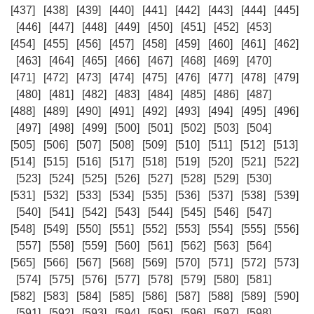
[437]
[438]
[439]
[440]
[441]
[442]
[443]
[444]
[445]
[446]
[447]
[448]
[449]
[450]
[451]
[452]
[453]
[454]
[455]
[456]
[457]
[458]
[459]
[460]
[461]
[462]
[463]
[464]
[465]
[466]
[467]
[468]
[469]
[470]
[471]
[472]
[473]
[474]
[475]
[476]
[477]
[478]
[479]
[480]
[481]
[482]
[483]
[484]
[485]
[486]
[487]
[488]
[489]
[490]
[491]
[492]
[493]
[494]
[495]
[496]
[497]
[498]
[499]
[500]
[501]
[502]
[503]
[504]
[505]
[506]
[507]
[508]
[509]
[510]
[511]
[512]
[513]
[514]
[515]
[516]
[517]
[518]
[519]
[520]
[521]
[522]
[523]
[524]
[525]
[526]
[527]
[528]
[529]
[530]
[531]
[532]
[533]
[534]
[535]
[536]
[537]
[538]
[539]
[540]
[541]
[542]
[543]
[544]
[545]
[546]
[547]
[548]
[549]
[550]
[551]
[552]
[553]
[554]
[555]
[556]
[557]
[558]
[559]
[560]
[561]
[562]
[563]
[564]
[565]
[566]
[567]
[568]
[569]
[570]
[571]
[572]
[573]
[574]
[575]
[576]
[577]
[578]
[579]
[580]
[581]
[582]
[583]
[584]
[585]
[586]
[587]
[588]
[589]
[590]
[591]
[592]
[593]
[594]
[595]
[596]
[597]
[598]