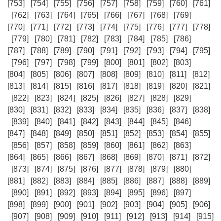
[753]
[754]
[755]
[756]
[757]
[758]
[759]
[760]
[761]
[762]
[763]
[764]
[765]
[766]
[767]
[768]
[769]
[770]
[771]
[772]
[773]
[774]
[775]
[776]
[777]
[778]
[779]
[780]
[781]
[782]
[783]
[784]
[785]
[786]
[787]
[788]
[789]
[790]
[791]
[792]
[793]
[794]
[795]
[796]
[797]
[798]
[799]
[800]
[801]
[802]
[803]
[804]
[805]
[806]
[807]
[808]
[809]
[810]
[811]
[812]
[813]
[814]
[815]
[816]
[817]
[818]
[819]
[820]
[821]
[822]
[823]
[824]
[825]
[826]
[827]
[828]
[829]
[830]
[831]
[832]
[833]
[834]
[835]
[836]
[837]
[838]
[839]
[840]
[841]
[842]
[843]
[844]
[845]
[846]
[847]
[848]
[849]
[850]
[851]
[852]
[853]
[854]
[855]
[856]
[857]
[858]
[859]
[860]
[861]
[862]
[863]
[864]
[865]
[866]
[867]
[868]
[869]
[870]
[871]
[872]
[873]
[874]
[875]
[876]
[877]
[878]
[879]
[880]
[881]
[882]
[883]
[884]
[885]
[886]
[887]
[888]
[889]
[890]
[891]
[892]
[893]
[894]
[895]
[896]
[897]
[898]
[899]
[900]
[901]
[902]
[903]
[904]
[905]
[906]
[907]
[908]
[909]
[910]
[911]
[912]
[913]
[914]
[915]