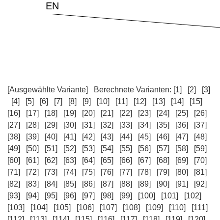
[Ausgewählte Variante]
Berechnete Varianten:
[1]
[2]
[3]
[4]
[5]
[6]
[7]
[8]
[9]
[10]
[11]
[12]
[13]
[14]
[15]
[16]
[17]
[18]
[19]
[20]
[21]
[22]
[23]
[24]
[25]
[26]
[27]
[28]
[29]
[30]
[31]
[32]
[33]
[34]
[35]
[36]
[37]
[38]
[39]
[40]
[41]
[42]
[43]
[44]
[45]
[46]
[47]
[48]
[49]
[50]
[51]
[52]
[53]
[54]
[55]
[56]
[57]
[58]
[59]
[60]
[61]
[62]
[63]
[64]
[65]
[66]
[67]
[68]
[69]
[70]
[71]
[72]
[73]
[74]
[75]
[76]
[77]
[78]
[79]
[80]
[81]
[82]
[83]
[84]
[85]
[86]
[87]
[88]
[89]
[90]
[91]
[92]
[93]
[94]
[95]
[96]
[97]
[98]
[99]
[100]
[101]
[102]
[103]
[104]
[105]
[106]
[107]
[108]
[109]
[110]
[111]
[112]
[113]
[114]
[115]
[116]
[117]
[118]
[119]
[120]