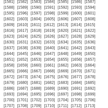
[1581]
[1582]
[1583]
[1584]
[1585]
[1586]
[1587]
[1588]
[1589]
[1590]
[1591]
[1592]
[1593]
[1594]
[1595]
[1596]
[1597]
[1598]
[1599]
[1600]
[1601]
[1602]
[1603]
[1604]
[1605]
[1606]
[1607]
[1608]
[1609]
[1610]
[1611]
[1612]
[1613]
[1614]
[1615]
[1616]
[1617]
[1618]
[1619]
[1620]
[1621]
[1622]
[1623]
[1624]
[1625]
[1626]
[1627]
[1628]
[1629]
[1630]
[1631]
[1632]
[1633]
[1634]
[1635]
[1636]
[1637]
[1638]
[1639]
[1640]
[1641]
[1642]
[1643]
[1644]
[1645]
[1646]
[1647]
[1648]
[1649]
[1650]
[1651]
[1652]
[1653]
[1654]
[1655]
[1656]
[1657]
[1658]
[1659]
[1660]
[1661]
[1662]
[1663]
[1664]
[1665]
[1666]
[1667]
[1668]
[1669]
[1670]
[1671]
[1672]
[1673]
[1674]
[1675]
[1676]
[1677]
[1678]
[1679]
[1680]
[1681]
[1682]
[1683]
[1684]
[1685]
[1686]
[1687]
[1688]
[1689]
[1690]
[1691]
[1692]
[1693]
[1694]
[1695]
[1696]
[1697]
[1698]
[1699]
[1700]
[1701]
[1702]
[1703]
[1704]
[1705]
[1706]
[1707]
[1708]
[1709]
[1710]
[1711]
[1712]
[1713]