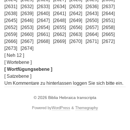
[2631]
[2632]
[2633]
[2634]
[2635]
[2636]
[2637]
[2638]
[2639]
[2640]
[2641]
[2642]
[2643]
[2644]
[2645]
[2646]
[2647]
[2648]
[2649]
[2650]
[2651]
[2652]
[2653]
[2654]
[2655]
[2656]
[2657]
[2658]
[2659]
[2660]
[2661]
[2662]
[2663]
[2664]
[2665]
[2666]
[2667]
[2668]
[2669]
[2670]
[2671]
[2672]
[2673]
[2674]
[ Neh 12 ]
[ Wortebene ]
[ Wortfügungsebene ]
[ Satzebene ]
Um Kommentare zu hinterlassen loggen Sie sich bitte ein.
© 2026
Biblia Hebraica transcripta
Powered by
WordPress
&
Themegraphy