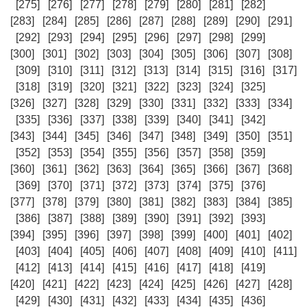
[275]
[276]
[277]
[278]
[279]
[280]
[281]
[282]
[283]
[284]
[285]
[286]
[287]
[288]
[289]
[290]
[291]
[292]
[293]
[294]
[295]
[296]
[297]
[298]
[299]
[300]
[301]
[302]
[303]
[304]
[305]
[306]
[307]
[308]
[309]
[310]
[311]
[312]
[313]
[314]
[315]
[316]
[317]
[318]
[319]
[320]
[321]
[322]
[323]
[324]
[325]
[326]
[327]
[328]
[329]
[330]
[331]
[332]
[333]
[334]
[335]
[336]
[337]
[338]
[339]
[340]
[341]
[342]
[343]
[344]
[345]
[346]
[347]
[348]
[349]
[350]
[351]
[352]
[353]
[354]
[355]
[356]
[357]
[358]
[359]
[360]
[361]
[362]
[363]
[364]
[365]
[366]
[367]
[368]
[369]
[370]
[371]
[372]
[373]
[374]
[375]
[376]
[377]
[378]
[379]
[380]
[381]
[382]
[383]
[384]
[385]
[386]
[387]
[388]
[389]
[390]
[391]
[392]
[393]
[394]
[395]
[396]
[397]
[398]
[399]
[400]
[401]
[402]
[403]
[404]
[405]
[406]
[407]
[408]
[409]
[410]
[411]
[412]
[413]
[414]
[415]
[416]
[417]
[418]
[419]
[420]
[421]
[422]
[423]
[424]
[425]
[426]
[427]
[428]
[429]
[430]
[431]
[432]
[433]
[434]
[435]
[436]