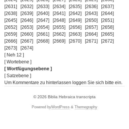
[2631]
[2632]
[2633]
[2634]
[2635]
[2636]
[2637]
[2638]
[2639]
[2640]
[2641]
[2642]
[2643]
[2644]
[2645]
[2646]
[2647]
[2648]
[2649]
[2650]
[2651]
[2652]
[2653]
[2654]
[2655]
[2656]
[2657]
[2658]
[2659]
[2660]
[2661]
[2662]
[2663]
[2664]
[2665]
[2666]
[2667]
[2668]
[2669]
[2670]
[2671]
[2672]
[2673]
[2674]
[ Neh 12 ]
[ Wortebene ]
[ Wortfügungsebene ]
[ Satzebene ]
Um Kommentare zu hinterlassen loggen Sie sich bitte ein.
© 2026
Biblia Hebraica transcripta
Powered by
WordPress
&
Themegraphy