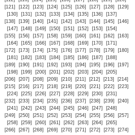
[121]
[122]
[123]
[124]
[125]
[126]
[127]
[128]
[129]
[130]
[131]
[132]
[133]
[134]
[135]
[136]
[137]
[138]
[139]
[140]
[141]
[142]
[143]
[144]
[145]
[146]
[147]
[148]
[149]
[150]
[151]
[152]
[153]
[154]
[155]
[156]
[157]
[158]
[159]
[160]
[161]
[162]
[163]
[164]
[165]
[166]
[167]
[168]
[169]
[170]
[171]
[172]
[173]
[174]
[175]
[176]
[177]
[178]
[179]
[180]
[181]
[182]
[183]
[184]
[185]
[186]
[187]
[188]
[189]
[190]
[191]
[192]
[193]
[194]
[195]
[196]
[197]
[198]
[199]
[200]
[201]
[202]
[203]
[204]
[205]
[206]
[207]
[208]
[209]
[210]
[211]
[212]
[213]
[214]
[215]
[216]
[217]
[218]
[219]
[220]
[221]
[222]
[223]
[224]
[225]
[226]
[227]
[228]
[229]
[230]
[231]
[232]
[233]
[234]
[235]
[236]
[237]
[238]
[239]
[240]
[241]
[242]
[243]
[244]
[245]
[246]
[247]
[248]
[249]
[250]
[251]
[252]
[253]
[254]
[255]
[256]
[257]
[258]
[259]
[260]
[261]
[262]
[263]
[264]
[265]
[266]
[267]
[268]
[269]
[270]
[271]
[272]
[273]
[274]