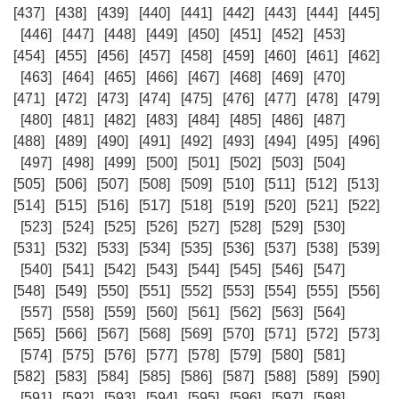
[437]
[438]
[439]
[440]
[441]
[442]
[443]
[444]
[445]
[446]
[447]
[448]
[449]
[450]
[451]
[452]
[453]
[454]
[455]
[456]
[457]
[458]
[459]
[460]
[461]
[462]
[463]
[464]
[465]
[466]
[467]
[468]
[469]
[470]
[471]
[472]
[473]
[474]
[475]
[476]
[477]
[478]
[479]
[480]
[481]
[482]
[483]
[484]
[485]
[486]
[487]
[488]
[489]
[490]
[491]
[492]
[493]
[494]
[495]
[496]
[497]
[498]
[499]
[500]
[501]
[502]
[503]
[504]
[505]
[506]
[507]
[508]
[509]
[510]
[511]
[512]
[513]
[514]
[515]
[516]
[517]
[518]
[519]
[520]
[521]
[522]
[523]
[524]
[525]
[526]
[527]
[528]
[529]
[530]
[531]
[532]
[533]
[534]
[535]
[536]
[537]
[538]
[539]
[540]
[541]
[542]
[543]
[544]
[545]
[546]
[547]
[548]
[549]
[550]
[551]
[552]
[553]
[554]
[555]
[556]
[557]
[558]
[559]
[560]
[561]
[562]
[563]
[564]
[565]
[566]
[567]
[568]
[569]
[570]
[571]
[572]
[573]
[574]
[575]
[576]
[577]
[578]
[579]
[580]
[581]
[582]
[583]
[584]
[585]
[586]
[587]
[588]
[589]
[590]
[591]
[592]
[593]
[594]
[595]
[596]
[597]
[598]