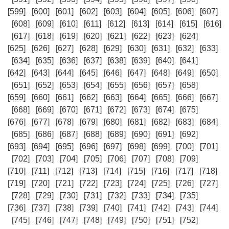
[599]
[600]
[601]
[602]
[603]
[604]
[605]
[606]
[607]
[608]
[609]
[610]
[611]
[612]
[613]
[614]
[615]
[616]
[617]
[618]
[619]
[620]
[621]
[622]
[623]
[624]
[625]
[626]
[627]
[628]
[629]
[630]
[631]
[632]
[633]
[634]
[635]
[636]
[637]
[638]
[639]
[640]
[641]
[642]
[643]
[644]
[645]
[646]
[647]
[648]
[649]
[650]
[651]
[652]
[653]
[654]
[655]
[656]
[657]
[658]
[659]
[660]
[661]
[662]
[663]
[664]
[665]
[666]
[667]
[668]
[669]
[670]
[671]
[672]
[673]
[674]
[675]
[676]
[677]
[678]
[679]
[680]
[681]
[682]
[683]
[684]
[685]
[686]
[687]
[688]
[689]
[690]
[691]
[692]
[693]
[694]
[695]
[696]
[697]
[698]
[699]
[700]
[701]
[702]
[703]
[704]
[705]
[706]
[707]
[708]
[709]
[710]
[711]
[712]
[713]
[714]
[715]
[716]
[717]
[718]
[719]
[720]
[721]
[722]
[723]
[724]
[725]
[726]
[727]
[728]
[729]
[730]
[731]
[732]
[733]
[734]
[735]
[736]
[737]
[738]
[739]
[740]
[741]
[742]
[743]
[744]
[745]
[746]
[747]
[748]
[749]
[750]
[751]
[752]