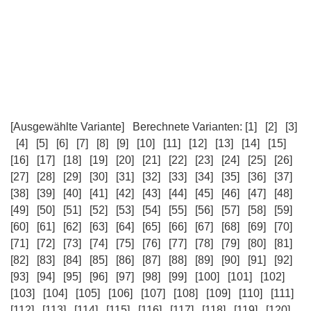
[Ausgewählte Variante]
Berechnete Varianten:
[1]
[2]
[3]
[4]
[5]
[6]
[7]
[8]
[9]
[10]
[11]
[12]
[13]
[14]
[15]
[16]
[17]
[18]
[19]
[20]
[21]
[22]
[23]
[24]
[25]
[26]
[27]
[28]
[29]
[30]
[31]
[32]
[33]
[34]
[35]
[36]
[37]
[38]
[39]
[40]
[41]
[42]
[43]
[44]
[45]
[46]
[47]
[48]
[49]
[50]
[51]
[52]
[53]
[54]
[55]
[56]
[57]
[58]
[59]
[60]
[61]
[62]
[63]
[64]
[65]
[66]
[67]
[68]
[69]
[70]
[71]
[72]
[73]
[74]
[75]
[76]
[77]
[78]
[79]
[80]
[81]
[82]
[83]
[84]
[85]
[86]
[87]
[88]
[89]
[90]
[91]
[92]
[93]
[94]
[95]
[96]
[97]
[98]
[99]
[100]
[101]
[102]
[103]
[104]
[105]
[106]
[107]
[108]
[109]
[110]
[111]
[112]
[113]
[114]
[115]
[116]
[117]
[118]
[119]
[120]