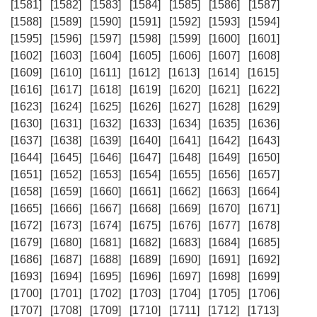
[1581]
[1582]
[1583]
[1584]
[1585]
[1586]
[1587]
[1588]
[1589]
[1590]
[1591]
[1592]
[1593]
[1594]
[1595]
[1596]
[1597]
[1598]
[1599]
[1600]
[1601]
[1602]
[1603]
[1604]
[1605]
[1606]
[1607]
[1608]
[1609]
[1610]
[1611]
[1612]
[1613]
[1614]
[1615]
[1616]
[1617]
[1618]
[1619]
[1620]
[1621]
[1622]
[1623]
[1624]
[1625]
[1626]
[1627]
[1628]
[1629]
[1630]
[1631]
[1632]
[1633]
[1634]
[1635]
[1636]
[1637]
[1638]
[1639]
[1640]
[1641]
[1642]
[1643]
[1644]
[1645]
[1646]
[1647]
[1648]
[1649]
[1650]
[1651]
[1652]
[1653]
[1654]
[1655]
[1656]
[1657]
[1658]
[1659]
[1660]
[1661]
[1662]
[1663]
[1664]
[1665]
[1666]
[1667]
[1668]
[1669]
[1670]
[1671]
[1672]
[1673]
[1674]
[1675]
[1676]
[1677]
[1678]
[1679]
[1680]
[1681]
[1682]
[1683]
[1684]
[1685]
[1686]
[1687]
[1688]
[1689]
[1690]
[1691]
[1692]
[1693]
[1694]
[1695]
[1696]
[1697]
[1698]
[1699]
[1700]
[1701]
[1702]
[1703]
[1704]
[1705]
[1706]
[1707]
[1708]
[1709]
[1710]
[1711]
[1712]
[1713]