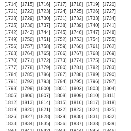
[1714]
[1715]
[1716]
[1717]
[1718]
[1719]
[1720]
[1721]
[1722]
[1723]
[1724]
[1725]
[1726]
[1727]
[1728]
[1729]
[1730]
[1731]
[1732]
[1733]
[1734]
[1735]
[1736]
[1737]
[1738]
[1739]
[1740]
[1741]
[1742]
[1743]
[1744]
[1745]
[1746]
[1747]
[1748]
[1749]
[1750]
[1751]
[1752]
[1753]
[1754]
[1755]
[1756]
[1757]
[1758]
[1759]
[1760]
[1761]
[1762]
[1763]
[1764]
[1765]
[1766]
[1767]
[1768]
[1769]
[1770]
[1771]
[1772]
[1773]
[1774]
[1775]
[1776]
[1777]
[1778]
[1779]
[1780]
[1781]
[1782]
[1783]
[1784]
[1785]
[1786]
[1787]
[1788]
[1789]
[1790]
[1791]
[1792]
[1793]
[1794]
[1795]
[1796]
[1797]
[1798]
[1799]
[1800]
[1801]
[1802]
[1803]
[1804]
[1805]
[1806]
[1807]
[1808]
[1809]
[1810]
[1811]
[1812]
[1813]
[1814]
[1815]
[1816]
[1817]
[1818]
[1819]
[1820]
[1821]
[1822]
[1823]
[1824]
[1825]
[1826]
[1827]
[1828]
[1829]
[1830]
[1831]
[1832]
[1833]
[1834]
[1835]
[1836]
[1837]
[1838]
[1839]
[1840]
[1841]
[1842]
[1843]
[1844]
[1845]
[1846]