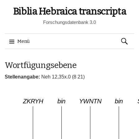
Biblia Hebraica transcripta
Forschungsdatenbank 3.0
Suchen
Menü
nach:
Springe
Wortfügungsebene
zum
Inhalt
Stellenangabe:
Neh 12,35x.0 (8 21)