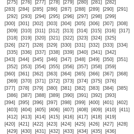
[275]
[276]
[277]
[278]
[279]
[280]
[281]
[282]
[283]
[284]
[285]
[286]
[287]
[288]
[289]
[290]
[291]
[292]
[293]
[294]
[295]
[296]
[297]
[298]
[299]
[300]
[301]
[302]
[303]
[304]
[305]
[306]
[307]
[308]
[309]
[310]
[311]
[312]
[313]
[314]
[315]
[316]
[317]
[318]
[319]
[320]
[321]
[322]
[323]
[324]
[325]
[326]
[327]
[328]
[329]
[330]
[331]
[332]
[333]
[334]
[335]
[336]
[337]
[338]
[339]
[340]
[341]
[342]
[343]
[344]
[345]
[346]
[347]
[348]
[349]
[350]
[351]
[352]
[353]
[354]
[355]
[356]
[357]
[358]
[359]
[360]
[361]
[362]
[363]
[364]
[365]
[366]
[367]
[368]
[369]
[370]
[371]
[372]
[373]
[374]
[375]
[376]
[377]
[378]
[379]
[380]
[381]
[382]
[383]
[384]
[385]
[386]
[387]
[388]
[389]
[390]
[391]
[392]
[393]
[394]
[395]
[396]
[397]
[398]
[399]
[400]
[401]
[402]
[403]
[404]
[405]
[406]
[407]
[408]
[409]
[410]
[411]
[412]
[413]
[414]
[415]
[416]
[417]
[418]
[419]
[420]
[421]
[422]
[423]
[424]
[425]
[426]
[427]
[428]
[429]
[430]
[431]
[432]
[433]
[434]
[435]
[436]