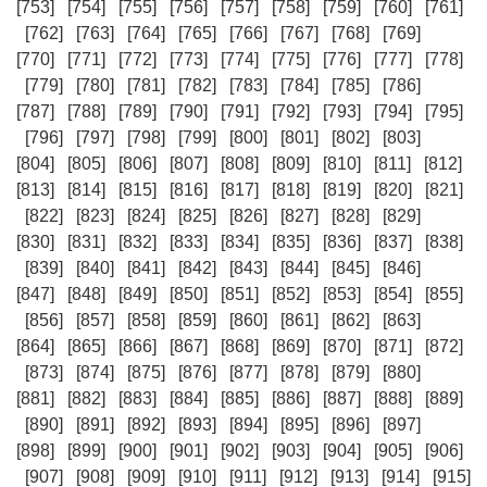
[753]
[754]
[755]
[756]
[757]
[758]
[759]
[760]
[761]
[762]
[763]
[764]
[765]
[766]
[767]
[768]
[769]
[770]
[771]
[772]
[773]
[774]
[775]
[776]
[777]
[778]
[779]
[780]
[781]
[782]
[783]
[784]
[785]
[786]
[787]
[788]
[789]
[790]
[791]
[792]
[793]
[794]
[795]
[796]
[797]
[798]
[799]
[800]
[801]
[802]
[803]
[804]
[805]
[806]
[807]
[808]
[809]
[810]
[811]
[812]
[813]
[814]
[815]
[816]
[817]
[818]
[819]
[820]
[821]
[822]
[823]
[824]
[825]
[826]
[827]
[828]
[829]
[830]
[831]
[832]
[833]
[834]
[835]
[836]
[837]
[838]
[839]
[840]
[841]
[842]
[843]
[844]
[845]
[846]
[847]
[848]
[849]
[850]
[851]
[852]
[853]
[854]
[855]
[856]
[857]
[858]
[859]
[860]
[861]
[862]
[863]
[864]
[865]
[866]
[867]
[868]
[869]
[870]
[871]
[872]
[873]
[874]
[875]
[876]
[877]
[878]
[879]
[880]
[881]
[882]
[883]
[884]
[885]
[886]
[887]
[888]
[889]
[890]
[891]
[892]
[893]
[894]
[895]
[896]
[897]
[898]
[899]
[900]
[901]
[902]
[903]
[904]
[905]
[906]
[907]
[908]
[909]
[910]
[911]
[912]
[913]
[914]
[915]