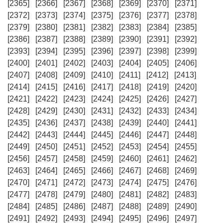
[2365]
[2366]
[2367]
[2368]
[2369]
[2370]
[2371]
[2372]
[2373]
[2374]
[2375]
[2376]
[2377]
[2378]
[2379]
[2380]
[2381]
[2382]
[2383]
[2384]
[2385]
[2386]
[2387]
[2388]
[2389]
[2390]
[2391]
[2392]
[2393]
[2394]
[2395]
[2396]
[2397]
[2398]
[2399]
[2400]
[2401]
[2402]
[2403]
[2404]
[2405]
[2406]
[2407]
[2408]
[2409]
[2410]
[2411]
[2412]
[2413]
[2414]
[2415]
[2416]
[2417]
[2418]
[2419]
[2420]
[2421]
[2422]
[2423]
[2424]
[2425]
[2426]
[2427]
[2428]
[2429]
[2430]
[2431]
[2432]
[2433]
[2434]
[2435]
[2436]
[2437]
[2438]
[2439]
[2440]
[2441]
[2442]
[2443]
[2444]
[2445]
[2446]
[2447]
[2448]
[2449]
[2450]
[2451]
[2452]
[2453]
[2454]
[2455]
[2456]
[2457]
[2458]
[2459]
[2460]
[2461]
[2462]
[2463]
[2464]
[2465]
[2466]
[2467]
[2468]
[2469]
[2470]
[2471]
[2472]
[2473]
[2474]
[2475]
[2476]
[2477]
[2478]
[2479]
[2480]
[2481]
[2482]
[2483]
[2484]
[2485]
[2486]
[2487]
[2488]
[2489]
[2490]
[2491]
[2492]
[2493]
[2494]
[2495]
[2496]
[2497]