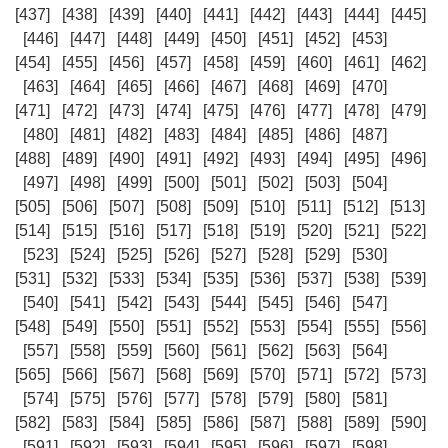
[437]
[438]
[439]
[440]
[441]
[442]
[443]
[444]
[445]
[446]
[447]
[448]
[449]
[450]
[451]
[452]
[453]
[454]
[455]
[456]
[457]
[458]
[459]
[460]
[461]
[462]
[463]
[464]
[465]
[466]
[467]
[468]
[469]
[470]
[471]
[472]
[473]
[474]
[475]
[476]
[477]
[478]
[479]
[480]
[481]
[482]
[483]
[484]
[485]
[486]
[487]
[488]
[489]
[490]
[491]
[492]
[493]
[494]
[495]
[496]
[497]
[498]
[499]
[500]
[501]
[502]
[503]
[504]
[505]
[506]
[507]
[508]
[509]
[510]
[511]
[512]
[513]
[514]
[515]
[516]
[517]
[518]
[519]
[520]
[521]
[522]
[523]
[524]
[525]
[526]
[527]
[528]
[529]
[530]
[531]
[532]
[533]
[534]
[535]
[536]
[537]
[538]
[539]
[540]
[541]
[542]
[543]
[544]
[545]
[546]
[547]
[548]
[549]
[550]
[551]
[552]
[553]
[554]
[555]
[556]
[557]
[558]
[559]
[560]
[561]
[562]
[563]
[564]
[565]
[566]
[567]
[568]
[569]
[570]
[571]
[572]
[573]
[574]
[575]
[576]
[577]
[578]
[579]
[580]
[581]
[582]
[583]
[584]
[585]
[586]
[587]
[588]
[589]
[590]
[591]
[592]
[593]
[594]
[595]
[596]
[597]
[598]