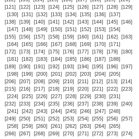
[121]
[122]
[123]
[124]
[125]
[126]
[127]
[128]
[129]
[130]
[131]
[132]
[133]
[134]
[135]
[136]
[137]
[138]
[139]
[140]
[141]
[142]
[143]
[144]
[145]
[146]
[147]
[148]
[149]
[150]
[151]
[152]
[153]
[154]
[155]
[156]
[157]
[158]
[159]
[160]
[161]
[162]
[163]
[164]
[165]
[166]
[167]
[168]
[169]
[170]
[171]
[172]
[173]
[174]
[175]
[176]
[177]
[178]
[179]
[180]
[181]
[182]
[183]
[184]
[185]
[186]
[187]
[188]
[189]
[190]
[191]
[192]
[193]
[194]
[195]
[196]
[197]
[198]
[199]
[200]
[201]
[202]
[203]
[204]
[205]
[206]
[207]
[208]
[209]
[210]
[211]
[212]
[213]
[214]
[215]
[216]
[217]
[218]
[219]
[220]
[221]
[222]
[223]
[224]
[225]
[226]
[227]
[228]
[229]
[230]
[231]
[232]
[233]
[234]
[235]
[236]
[237]
[238]
[239]
[240]
[241]
[242]
[243]
[244]
[245]
[246]
[247]
[248]
[249]
[250]
[251]
[252]
[253]
[254]
[255]
[256]
[257]
[258]
[259]
[260]
[261]
[262]
[263]
[264]
[265]
[266]
[267]
[268]
[269]
[270]
[271]
[272]
[273]
[274]