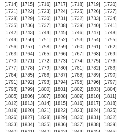
[1714]
[1715]
[1716]
[1717]
[1718]
[1719]
[1720]
[1721]
[1722]
[1723]
[1724]
[1725]
[1726]
[1727]
[1728]
[1729]
[1730]
[1731]
[1732]
[1733]
[1734]
[1735]
[1736]
[1737]
[1738]
[1739]
[1740]
[1741]
[1742]
[1743]
[1744]
[1745]
[1746]
[1747]
[1748]
[1749]
[1750]
[1751]
[1752]
[1753]
[1754]
[1755]
[1756]
[1757]
[1758]
[1759]
[1760]
[1761]
[1762]
[1763]
[1764]
[1765]
[1766]
[1767]
[1768]
[1769]
[1770]
[1771]
[1772]
[1773]
[1774]
[1775]
[1776]
[1777]
[1778]
[1779]
[1780]
[1781]
[1782]
[1783]
[1784]
[1785]
[1786]
[1787]
[1788]
[1789]
[1790]
[1791]
[1792]
[1793]
[1794]
[1795]
[1796]
[1797]
[1798]
[1799]
[1800]
[1801]
[1802]
[1803]
[1804]
[1805]
[1806]
[1807]
[1808]
[1809]
[1810]
[1811]
[1812]
[1813]
[1814]
[1815]
[1816]
[1817]
[1818]
[1819]
[1820]
[1821]
[1822]
[1823]
[1824]
[1825]
[1826]
[1827]
[1828]
[1829]
[1830]
[1831]
[1832]
[1833]
[1834]
[1835]
[1836]
[1837]
[1838]
[1839]
[1840]
[1841]
[1842]
[1843]
[1844]
[1845]
[1846]