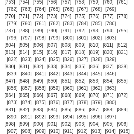
[753]
[754]
[755]
[756]
[757]
[758]
[759]
[760]
[761]
[762]
[763]
[764]
[765]
[766]
[767]
[768]
[769]
[770]
[771]
[772]
[773]
[774]
[775]
[776]
[777]
[778]
[779]
[780]
[781]
[782]
[783]
[784]
[785]
[786]
[787]
[788]
[789]
[790]
[791]
[792]
[793]
[794]
[795]
[796]
[797]
[798]
[799]
[800]
[801]
[802]
[803]
[804]
[805]
[806]
[807]
[808]
[809]
[810]
[811]
[812]
[813]
[814]
[815]
[816]
[817]
[818]
[819]
[820]
[821]
[822]
[823]
[824]
[825]
[826]
[827]
[828]
[829]
[830]
[831]
[832]
[833]
[834]
[835]
[836]
[837]
[838]
[839]
[840]
[841]
[842]
[843]
[844]
[845]
[846]
[847]
[848]
[849]
[850]
[851]
[852]
[853]
[854]
[855]
[856]
[857]
[858]
[859]
[860]
[861]
[862]
[863]
[864]
[865]
[866]
[867]
[868]
[869]
[870]
[871]
[872]
[873]
[874]
[875]
[876]
[877]
[878]
[879]
[880]
[881]
[882]
[883]
[884]
[885]
[886]
[887]
[888]
[889]
[890]
[891]
[892]
[893]
[894]
[895]
[896]
[897]
[898]
[899]
[900]
[901]
[902]
[903]
[904]
[905]
[906]
[907]
[908]
[909]
[910]
[911]
[912]
[913]
[914]
[915]