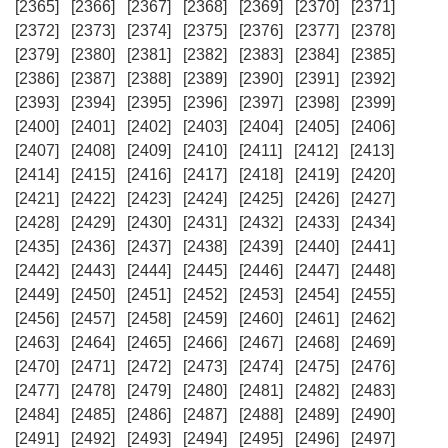
[2365]
[2366]
[2367]
[2368]
[2369]
[2370]
[2371]
[2372]
[2373]
[2374]
[2375]
[2376]
[2377]
[2378]
[2379]
[2380]
[2381]
[2382]
[2383]
[2384]
[2385]
[2386]
[2387]
[2388]
[2389]
[2390]
[2391]
[2392]
[2393]
[2394]
[2395]
[2396]
[2397]
[2398]
[2399]
[2400]
[2401]
[2402]
[2403]
[2404]
[2405]
[2406]
[2407]
[2408]
[2409]
[2410]
[2411]
[2412]
[2413]
[2414]
[2415]
[2416]
[2417]
[2418]
[2419]
[2420]
[2421]
[2422]
[2423]
[2424]
[2425]
[2426]
[2427]
[2428]
[2429]
[2430]
[2431]
[2432]
[2433]
[2434]
[2435]
[2436]
[2437]
[2438]
[2439]
[2440]
[2441]
[2442]
[2443]
[2444]
[2445]
[2446]
[2447]
[2448]
[2449]
[2450]
[2451]
[2452]
[2453]
[2454]
[2455]
[2456]
[2457]
[2458]
[2459]
[2460]
[2461]
[2462]
[2463]
[2464]
[2465]
[2466]
[2467]
[2468]
[2469]
[2470]
[2471]
[2472]
[2473]
[2474]
[2475]
[2476]
[2477]
[2478]
[2479]
[2480]
[2481]
[2482]
[2483]
[2484]
[2485]
[2486]
[2487]
[2488]
[2489]
[2490]
[2491]
[2492]
[2493]
[2494]
[2495]
[2496]
[2497]