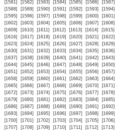
[1581]
[1582]
[1583]
[1584]
[1585]
[1586]
[1587]
[1588]
[1589]
[1590]
[1591]
[1592]
[1593]
[1594]
[1595]
[1596]
[1597]
[1598]
[1599]
[1600]
[1601]
[1602]
[1603]
[1604]
[1605]
[1606]
[1607]
[1608]
[1609]
[1610]
[1611]
[1612]
[1613]
[1614]
[1615]
[1616]
[1617]
[1618]
[1619]
[1620]
[1621]
[1622]
[1623]
[1624]
[1625]
[1626]
[1627]
[1628]
[1629]
[1630]
[1631]
[1632]
[1633]
[1634]
[1635]
[1636]
[1637]
[1638]
[1639]
[1640]
[1641]
[1642]
[1643]
[1644]
[1645]
[1646]
[1647]
[1648]
[1649]
[1650]
[1651]
[1652]
[1653]
[1654]
[1655]
[1656]
[1657]
[1658]
[1659]
[1660]
[1661]
[1662]
[1663]
[1664]
[1665]
[1666]
[1667]
[1668]
[1669]
[1670]
[1671]
[1672]
[1673]
[1674]
[1675]
[1676]
[1677]
[1678]
[1679]
[1680]
[1681]
[1682]
[1683]
[1684]
[1685]
[1686]
[1687]
[1688]
[1689]
[1690]
[1691]
[1692]
[1693]
[1694]
[1695]
[1696]
[1697]
[1698]
[1699]
[1700]
[1701]
[1702]
[1703]
[1704]
[1705]
[1706]
[1707]
[1708]
[1709]
[1710]
[1711]
[1712]
[1713]