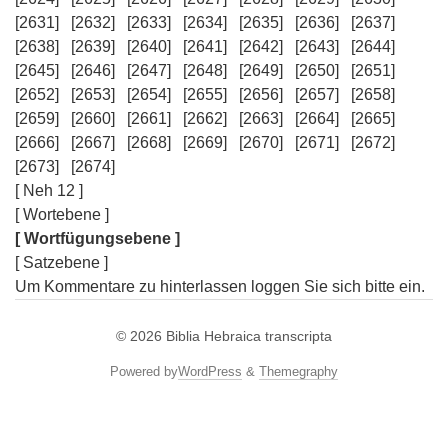
[2631]
[2632]
[2633]
[2634]
[2635]
[2636]
[2637]
[2638]
[2639]
[2640]
[2641]
[2642]
[2643]
[2644]
[2645]
[2646]
[2647]
[2648]
[2649]
[2650]
[2651]
[2652]
[2653]
[2654]
[2655]
[2656]
[2657]
[2658]
[2659]
[2660]
[2661]
[2662]
[2663]
[2664]
[2665]
[2666]
[2667]
[2668]
[2669]
[2670]
[2671]
[2672]
[2673]
[2674]
[ Neh 12 ]
[ Wortebene ]
[ Wortfügungsebene ]
[ Satzebene ]
Um Kommentare zu hinterlassen loggen Sie sich bitte ein.
© 2026
Biblia Hebraica transcripta
Powered by
WordPress
&
Themegraphy