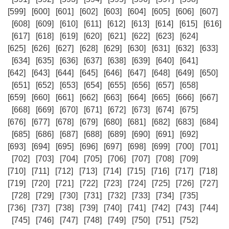
[599]
[600]
[601]
[602]
[603]
[604]
[605]
[606]
[607]
[608]
[609]
[610]
[611]
[612]
[613]
[614]
[615]
[616]
[617]
[618]
[619]
[620]
[621]
[622]
[623]
[624]
[625]
[626]
[627]
[628]
[629]
[630]
[631]
[632]
[633]
[634]
[635]
[636]
[637]
[638]
[639]
[640]
[641]
[642]
[643]
[644]
[645]
[646]
[647]
[648]
[649]
[650]
[651]
[652]
[653]
[654]
[655]
[656]
[657]
[658]
[659]
[660]
[661]
[662]
[663]
[664]
[665]
[666]
[667]
[668]
[669]
[670]
[671]
[672]
[673]
[674]
[675]
[676]
[677]
[678]
[679]
[680]
[681]
[682]
[683]
[684]
[685]
[686]
[687]
[688]
[689]
[690]
[691]
[692]
[693]
[694]
[695]
[696]
[697]
[698]
[699]
[700]
[701]
[702]
[703]
[704]
[705]
[706]
[707]
[708]
[709]
[710]
[711]
[712]
[713]
[714]
[715]
[716]
[717]
[718]
[719]
[720]
[721]
[722]
[723]
[724]
[725]
[726]
[727]
[728]
[729]
[730]
[731]
[732]
[733]
[734]
[735]
[736]
[737]
[738]
[739]
[740]
[741]
[742]
[743]
[744]
[745]
[746]
[747]
[748]
[749]
[750]
[751]
[752]