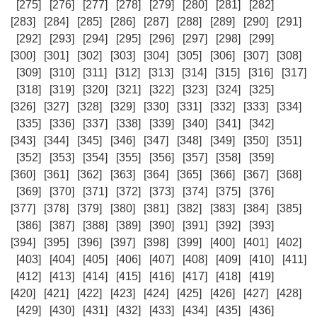
[275]
[276]
[277]
[278]
[279]
[280]
[281]
[282]
[283]
[284]
[285]
[286]
[287]
[288]
[289]
[290]
[291]
[292]
[293]
[294]
[295]
[296]
[297]
[298]
[299]
[300]
[301]
[302]
[303]
[304]
[305]
[306]
[307]
[308]
[309]
[310]
[311]
[312]
[313]
[314]
[315]
[316]
[317]
[318]
[319]
[320]
[321]
[322]
[323]
[324]
[325]
[326]
[327]
[328]
[329]
[330]
[331]
[332]
[333]
[334]
[335]
[336]
[337]
[338]
[339]
[340]
[341]
[342]
[343]
[344]
[345]
[346]
[347]
[348]
[349]
[350]
[351]
[352]
[353]
[354]
[355]
[356]
[357]
[358]
[359]
[360]
[361]
[362]
[363]
[364]
[365]
[366]
[367]
[368]
[369]
[370]
[371]
[372]
[373]
[374]
[375]
[376]
[377]
[378]
[379]
[380]
[381]
[382]
[383]
[384]
[385]
[386]
[387]
[388]
[389]
[390]
[391]
[392]
[393]
[394]
[395]
[396]
[397]
[398]
[399]
[400]
[401]
[402]
[403]
[404]
[405]
[406]
[407]
[408]
[409]
[410]
[411]
[412]
[413]
[414]
[415]
[416]
[417]
[418]
[419]
[420]
[421]
[422]
[423]
[424]
[425]
[426]
[427]
[428]
[429]
[430]
[431]
[432]
[433]
[434]
[435]
[436]