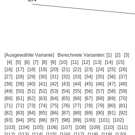
[Ausgewählte Variante]
Berechnete Varianten:
[1]
[2]
[3]
[4]
[5]
[6]
[7]
[8]
[9]
[10]
[11]
[12]
[13]
[14]
[15]
[16]
[17]
[18]
[19]
[20]
[21]
[22]
[23]
[24]
[25]
[26]
[27]
[28]
[29]
[30]
[31]
[32]
[33]
[34]
[35]
[36]
[37]
[38]
[39]
[40]
[41]
[42]
[43]
[44]
[45]
[46]
[47]
[48]
[49]
[50]
[51]
[52]
[53]
[54]
[55]
[56]
[57]
[58]
[59]
[60]
[61]
[62]
[63]
[64]
[65]
[66]
[67]
[68]
[69]
[70]
[71]
[72]
[73]
[74]
[75]
[76]
[77]
[78]
[79]
[80]
[81]
[82]
[83]
[84]
[85]
[86]
[87]
[88]
[89]
[90]
[91]
[92]
[93]
[94]
[95]
[96]
[97]
[98]
[99]
[100]
[101]
[102]
[103]
[104]
[105]
[106]
[107]
[108]
[109]
[110]
[111]
[112]
[113]
[114]
[115]
[116]
[117]
[118]
[119]
[120]