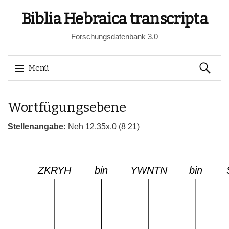
Biblia Hebraica transcripta
Forschungsdatenbank 3.0
Suchen
Menü
nach:
Springe
Wortfügungsebene
zum
Inhalt
Stellenangabe:
Neh 12,35x.0 (8 21)