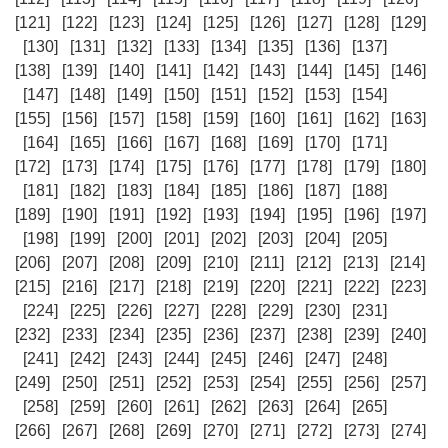
[121]
[122]
[123]
[124]
[125]
[126]
[127]
[128]
[129]
[130]
[131]
[132]
[133]
[134]
[135]
[136]
[137]
[138]
[139]
[140]
[141]
[142]
[143]
[144]
[145]
[146]
[147]
[148]
[149]
[150]
[151]
[152]
[153]
[154]
[155]
[156]
[157]
[158]
[159]
[160]
[161]
[162]
[163]
[164]
[165]
[166]
[167]
[168]
[169]
[170]
[171]
[172]
[173]
[174]
[175]
[176]
[177]
[178]
[179]
[180]
[181]
[182]
[183]
[184]
[185]
[186]
[187]
[188]
[189]
[190]
[191]
[192]
[193]
[194]
[195]
[196]
[197]
[198]
[199]
[200]
[201]
[202]
[203]
[204]
[205]
[206]
[207]
[208]
[209]
[210]
[211]
[212]
[213]
[214]
[215]
[216]
[217]
[218]
[219]
[220]
[221]
[222]
[223]
[224]
[225]
[226]
[227]
[228]
[229]
[230]
[231]
[232]
[233]
[234]
[235]
[236]
[237]
[238]
[239]
[240]
[241]
[242]
[243]
[244]
[245]
[246]
[247]
[248]
[249]
[250]
[251]
[252]
[253]
[254]
[255]
[256]
[257]
[258]
[259]
[260]
[261]
[262]
[263]
[264]
[265]
[266]
[267]
[268]
[269]
[270]
[271]
[272]
[273]
[274]