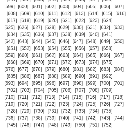
[599]
[600]
[601]
[602]
[603]
[604]
[605]
[606]
[607]
[608]
[609]
[610]
[611]
[612]
[613]
[614]
[615]
[616]
[617]
[618]
[619]
[620]
[621]
[622]
[623]
[624]
[625]
[626]
[627]
[628]
[629]
[630]
[631]
[632]
[633]
[634]
[635]
[636]
[637]
[638]
[639]
[640]
[641]
[642]
[643]
[644]
[645]
[646]
[647]
[648]
[649]
[650]
[651]
[652]
[653]
[654]
[655]
[656]
[657]
[658]
[659]
[660]
[661]
[662]
[663]
[664]
[665]
[666]
[667]
[668]
[669]
[670]
[671]
[672]
[673]
[674]
[675]
[676]
[677]
[678]
[679]
[680]
[681]
[682]
[683]
[684]
[685]
[686]
[687]
[688]
[689]
[690]
[691]
[692]
[693]
[694]
[695]
[696]
[697]
[698]
[699]
[700]
[701]
[702]
[703]
[704]
[705]
[706]
[707]
[708]
[709]
[710]
[711]
[712]
[713]
[714]
[715]
[716]
[717]
[718]
[719]
[720]
[721]
[722]
[723]
[724]
[725]
[726]
[727]
[728]
[729]
[730]
[731]
[732]
[733]
[734]
[735]
[736]
[737]
[738]
[739]
[740]
[741]
[742]
[743]
[744]
[745]
[746]
[747]
[748]
[749]
[750]
[751]
[752]