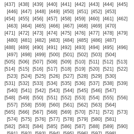
[437]
[438]
[439]
[440]
[441]
[442]
[443]
[444]
[445]
[446]
[447]
[448]
[449]
[450]
[451]
[452]
[453]
[454]
[455]
[456]
[457]
[458]
[459]
[460]
[461]
[462]
[463]
[464]
[465]
[466]
[467]
[468]
[469]
[470]
[471]
[472]
[473]
[474]
[475]
[476]
[477]
[478]
[479]
[480]
[481]
[482]
[483]
[484]
[485]
[486]
[487]
[488]
[489]
[490]
[491]
[492]
[493]
[494]
[495]
[496]
[497]
[498]
[499]
[500]
[501]
[502]
[503]
[504]
[505]
[506]
[507]
[508]
[509]
[510]
[511]
[512]
[513]
[514]
[515]
[516]
[517]
[518]
[519]
[520]
[521]
[522]
[523]
[524]
[525]
[526]
[527]
[528]
[529]
[530]
[531]
[532]
[533]
[534]
[535]
[536]
[537]
[538]
[539]
[540]
[541]
[542]
[543]
[544]
[545]
[546]
[547]
[548]
[549]
[550]
[551]
[552]
[553]
[554]
[555]
[556]
[557]
[558]
[559]
[560]
[561]
[562]
[563]
[564]
[565]
[566]
[567]
[568]
[569]
[570]
[571]
[572]
[573]
[574]
[575]
[576]
[577]
[578]
[579]
[580]
[581]
[582]
[583]
[584]
[585]
[586]
[587]
[588]
[589]
[590]
[591]
[592]
[593]
[594]
[595]
[596]
[597]
[598]