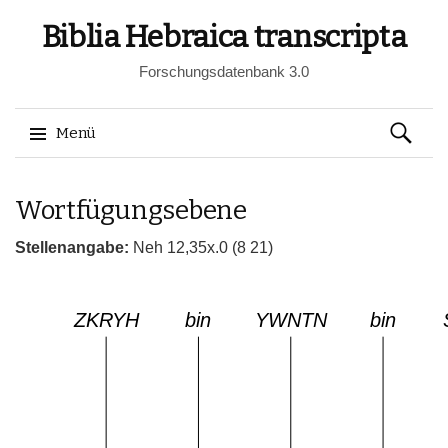
Biblia Hebraica transcripta
Forschungsdatenbank 3.0
Suchen
Menü
nach:
Springe
Wortfügungsebene
zum
Inhalt
Stellenangabe:
Neh 12,35x.0 (8 21)