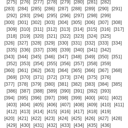
[275]
[276]
[277]
[278]
[279]
[280]
[281]
[282]
[283]
[284]
[285]
[286]
[287]
[288]
[289]
[290]
[291]
[292]
[293]
[294]
[295]
[296]
[297]
[298]
[299]
[300]
[301]
[302]
[303]
[304]
[305]
[306]
[307]
[308]
[309]
[310]
[311]
[312]
[313]
[314]
[315]
[316]
[317]
[318]
[319]
[320]
[321]
[322]
[323]
[324]
[325]
[326]
[327]
[328]
[329]
[330]
[331]
[332]
[333]
[334]
[335]
[336]
[337]
[338]
[339]
[340]
[341]
[342]
[343]
[344]
[345]
[346]
[347]
[348]
[349]
[350]
[351]
[352]
[353]
[354]
[355]
[356]
[357]
[358]
[359]
[360]
[361]
[362]
[363]
[364]
[365]
[366]
[367]
[368]
[369]
[370]
[371]
[372]
[373]
[374]
[375]
[376]
[377]
[378]
[379]
[380]
[381]
[382]
[383]
[384]
[385]
[386]
[387]
[388]
[389]
[390]
[391]
[392]
[393]
[394]
[395]
[396]
[397]
[398]
[399]
[400]
[401]
[402]
[403]
[404]
[405]
[406]
[407]
[408]
[409]
[410]
[411]
[412]
[413]
[414]
[415]
[416]
[417]
[418]
[419]
[420]
[421]
[422]
[423]
[424]
[425]
[426]
[427]
[428]
[429]
[430]
[431]
[432]
[433]
[434]
[435]
[436]