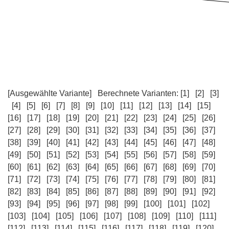
[Ausgewählte Variante]
Berechnete Varianten:
[1]
[2]
[3]
[4]
[5]
[6]
[7]
[8]
[9]
[10]
[11]
[12]
[13]
[14]
[15]
[16]
[17]
[18]
[19]
[20]
[21]
[22]
[23]
[24]
[25]
[26]
[27]
[28]
[29]
[30]
[31]
[32]
[33]
[34]
[35]
[36]
[37]
[38]
[39]
[40]
[41]
[42]
[43]
[44]
[45]
[46]
[47]
[48]
[49]
[50]
[51]
[52]
[53]
[54]
[55]
[56]
[57]
[58]
[59]
[60]
[61]
[62]
[63]
[64]
[65]
[66]
[67]
[68]
[69]
[70]
[71]
[72]
[73]
[74]
[75]
[76]
[77]
[78]
[79]
[80]
[81]
[82]
[83]
[84]
[85]
[86]
[87]
[88]
[89]
[90]
[91]
[92]
[93]
[94]
[95]
[96]
[97]
[98]
[99]
[100]
[101]
[102]
[103]
[104]
[105]
[106]
[107]
[108]
[109]
[110]
[111]
[112]
[113]
[114]
[115]
[116]
[117]
[118]
[119]
[120]