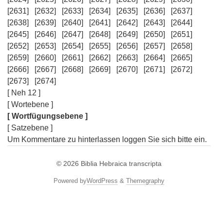
[2631]
[2632]
[2633]
[2634]
[2635]
[2636]
[2637]
[2638]
[2639]
[2640]
[2641]
[2642]
[2643]
[2644]
[2645]
[2646]
[2647]
[2648]
[2649]
[2650]
[2651]
[2652]
[2653]
[2654]
[2655]
[2656]
[2657]
[2658]
[2659]
[2660]
[2661]
[2662]
[2663]
[2664]
[2665]
[2666]
[2667]
[2668]
[2669]
[2670]
[2671]
[2672]
[2673]
[2674]
[ Neh 12 ]
[ Wortebene ]
[ Wortfügungsebene ]
[ Satzebene ]
Um Kommentare zu hinterlassen loggen Sie sich bitte ein.
© 2026
Biblia Hebraica transcripta
Powered by
WordPress
&
Themegraphy