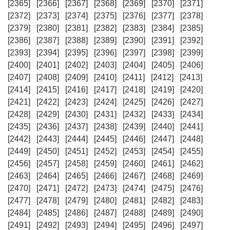
[2365]
[2366]
[2367]
[2368]
[2369]
[2370]
[2371]
[2372]
[2373]
[2374]
[2375]
[2376]
[2377]
[2378]
[2379]
[2380]
[2381]
[2382]
[2383]
[2384]
[2385]
[2386]
[2387]
[2388]
[2389]
[2390]
[2391]
[2392]
[2393]
[2394]
[2395]
[2396]
[2397]
[2398]
[2399]
[2400]
[2401]
[2402]
[2403]
[2404]
[2405]
[2406]
[2407]
[2408]
[2409]
[2410]
[2411]
[2412]
[2413]
[2414]
[2415]
[2416]
[2417]
[2418]
[2419]
[2420]
[2421]
[2422]
[2423]
[2424]
[2425]
[2426]
[2427]
[2428]
[2429]
[2430]
[2431]
[2432]
[2433]
[2434]
[2435]
[2436]
[2437]
[2438]
[2439]
[2440]
[2441]
[2442]
[2443]
[2444]
[2445]
[2446]
[2447]
[2448]
[2449]
[2450]
[2451]
[2452]
[2453]
[2454]
[2455]
[2456]
[2457]
[2458]
[2459]
[2460]
[2461]
[2462]
[2463]
[2464]
[2465]
[2466]
[2467]
[2468]
[2469]
[2470]
[2471]
[2472]
[2473]
[2474]
[2475]
[2476]
[2477]
[2478]
[2479]
[2480]
[2481]
[2482]
[2483]
[2484]
[2485]
[2486]
[2487]
[2488]
[2489]
[2490]
[2491]
[2492]
[2493]
[2494]
[2495]
[2496]
[2497]