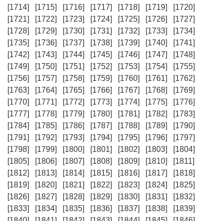
[1714]
[1715]
[1716]
[1717]
[1718]
[1719]
[1720]
[1721]
[1722]
[1723]
[1724]
[1725]
[1726]
[1727]
[1728]
[1729]
[1730]
[1731]
[1732]
[1733]
[1734]
[1735]
[1736]
[1737]
[1738]
[1739]
[1740]
[1741]
[1742]
[1743]
[1744]
[1745]
[1746]
[1747]
[1748]
[1749]
[1750]
[1751]
[1752]
[1753]
[1754]
[1755]
[1756]
[1757]
[1758]
[1759]
[1760]
[1761]
[1762]
[1763]
[1764]
[1765]
[1766]
[1767]
[1768]
[1769]
[1770]
[1771]
[1772]
[1773]
[1774]
[1775]
[1776]
[1777]
[1778]
[1779]
[1780]
[1781]
[1782]
[1783]
[1784]
[1785]
[1786]
[1787]
[1788]
[1789]
[1790]
[1791]
[1792]
[1793]
[1794]
[1795]
[1796]
[1797]
[1798]
[1799]
[1800]
[1801]
[1802]
[1803]
[1804]
[1805]
[1806]
[1807]
[1808]
[1809]
[1810]
[1811]
[1812]
[1813]
[1814]
[1815]
[1816]
[1817]
[1818]
[1819]
[1820]
[1821]
[1822]
[1823]
[1824]
[1825]
[1826]
[1827]
[1828]
[1829]
[1830]
[1831]
[1832]
[1833]
[1834]
[1835]
[1836]
[1837]
[1838]
[1839]
[1840]
[1841]
[1842]
[1843]
[1844]
[1845]
[1846]