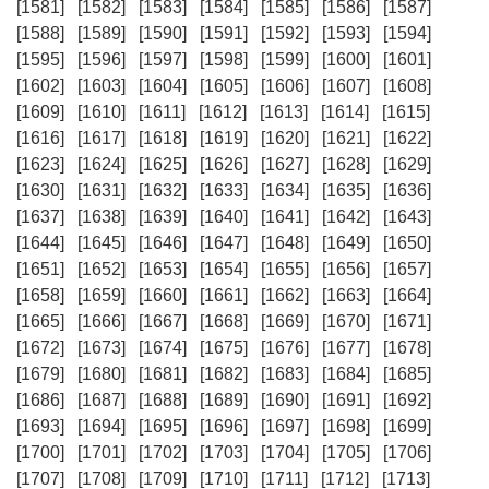
[1581]
[1582]
[1583]
[1584]
[1585]
[1586]
[1587]
[1588]
[1589]
[1590]
[1591]
[1592]
[1593]
[1594]
[1595]
[1596]
[1597]
[1598]
[1599]
[1600]
[1601]
[1602]
[1603]
[1604]
[1605]
[1606]
[1607]
[1608]
[1609]
[1610]
[1611]
[1612]
[1613]
[1614]
[1615]
[1616]
[1617]
[1618]
[1619]
[1620]
[1621]
[1622]
[1623]
[1624]
[1625]
[1626]
[1627]
[1628]
[1629]
[1630]
[1631]
[1632]
[1633]
[1634]
[1635]
[1636]
[1637]
[1638]
[1639]
[1640]
[1641]
[1642]
[1643]
[1644]
[1645]
[1646]
[1647]
[1648]
[1649]
[1650]
[1651]
[1652]
[1653]
[1654]
[1655]
[1656]
[1657]
[1658]
[1659]
[1660]
[1661]
[1662]
[1663]
[1664]
[1665]
[1666]
[1667]
[1668]
[1669]
[1670]
[1671]
[1672]
[1673]
[1674]
[1675]
[1676]
[1677]
[1678]
[1679]
[1680]
[1681]
[1682]
[1683]
[1684]
[1685]
[1686]
[1687]
[1688]
[1689]
[1690]
[1691]
[1692]
[1693]
[1694]
[1695]
[1696]
[1697]
[1698]
[1699]
[1700]
[1701]
[1702]
[1703]
[1704]
[1705]
[1706]
[1707]
[1708]
[1709]
[1710]
[1711]
[1712]
[1713]