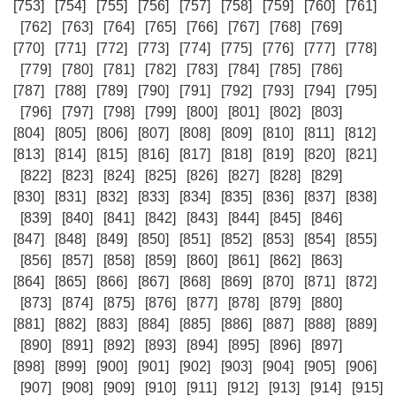
[753]
[754]
[755]
[756]
[757]
[758]
[759]
[760]
[761]
[762]
[763]
[764]
[765]
[766]
[767]
[768]
[769]
[770]
[771]
[772]
[773]
[774]
[775]
[776]
[777]
[778]
[779]
[780]
[781]
[782]
[783]
[784]
[785]
[786]
[787]
[788]
[789]
[790]
[791]
[792]
[793]
[794]
[795]
[796]
[797]
[798]
[799]
[800]
[801]
[802]
[803]
[804]
[805]
[806]
[807]
[808]
[809]
[810]
[811]
[812]
[813]
[814]
[815]
[816]
[817]
[818]
[819]
[820]
[821]
[822]
[823]
[824]
[825]
[826]
[827]
[828]
[829]
[830]
[831]
[832]
[833]
[834]
[835]
[836]
[837]
[838]
[839]
[840]
[841]
[842]
[843]
[844]
[845]
[846]
[847]
[848]
[849]
[850]
[851]
[852]
[853]
[854]
[855]
[856]
[857]
[858]
[859]
[860]
[861]
[862]
[863]
[864]
[865]
[866]
[867]
[868]
[869]
[870]
[871]
[872]
[873]
[874]
[875]
[876]
[877]
[878]
[879]
[880]
[881]
[882]
[883]
[884]
[885]
[886]
[887]
[888]
[889]
[890]
[891]
[892]
[893]
[894]
[895]
[896]
[897]
[898]
[899]
[900]
[901]
[902]
[903]
[904]
[905]
[906]
[907]
[908]
[909]
[910]
[911]
[912]
[913]
[914]
[915]