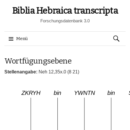
Biblia Hebraica transcripta
Forschungsdatenbank 3.0
Suchen
Menü
nach:
Springe
Wortfügungsebene
zum
Inhalt
Stellenangabe:
Neh 12,35x.0 (8 21)