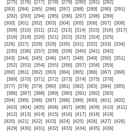
[275]
[276]
[277]
[278]
[279]
[280]
[281]
[282]
[283]
[284]
[285]
[286]
[287]
[288]
[289]
[290]
[291]
[292]
[293]
[294]
[295]
[296]
[297]
[298]
[299]
[300]
[301]
[302]
[303]
[304]
[305]
[306]
[307]
[308]
[309]
[310]
[311]
[312]
[313]
[314]
[315]
[316]
[317]
[318]
[319]
[320]
[321]
[322]
[323]
[324]
[325]
[326]
[327]
[328]
[329]
[330]
[331]
[332]
[333]
[334]
[335]
[336]
[337]
[338]
[339]
[340]
[341]
[342]
[343]
[344]
[345]
[346]
[347]
[348]
[349]
[350]
[351]
[352]
[353]
[354]
[355]
[356]
[357]
[358]
[359]
[360]
[361]
[362]
[363]
[364]
[365]
[366]
[367]
[368]
[369]
[370]
[371]
[372]
[373]
[374]
[375]
[376]
[377]
[378]
[379]
[380]
[381]
[382]
[383]
[384]
[385]
[386]
[387]
[388]
[389]
[390]
[391]
[392]
[393]
[394]
[395]
[396]
[397]
[398]
[399]
[400]
[401]
[402]
[403]
[404]
[405]
[406]
[407]
[408]
[409]
[410]
[411]
[412]
[413]
[414]
[415]
[416]
[417]
[418]
[419]
[420]
[421]
[422]
[423]
[424]
[425]
[426]
[427]
[428]
[429]
[430]
[431]
[432]
[433]
[434]
[435]
[436]