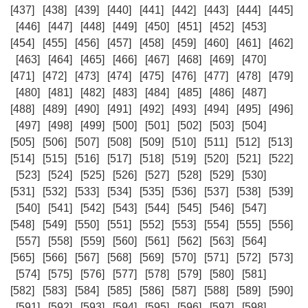
[437]
[438]
[439]
[440]
[441]
[442]
[443]
[444]
[445]
[446]
[447]
[448]
[449]
[450]
[451]
[452]
[453]
[454]
[455]
[456]
[457]
[458]
[459]
[460]
[461]
[462]
[463]
[464]
[465]
[466]
[467]
[468]
[469]
[470]
[471]
[472]
[473]
[474]
[475]
[476]
[477]
[478]
[479]
[480]
[481]
[482]
[483]
[484]
[485]
[486]
[487]
[488]
[489]
[490]
[491]
[492]
[493]
[494]
[495]
[496]
[497]
[498]
[499]
[500]
[501]
[502]
[503]
[504]
[505]
[506]
[507]
[508]
[509]
[510]
[511]
[512]
[513]
[514]
[515]
[516]
[517]
[518]
[519]
[520]
[521]
[522]
[523]
[524]
[525]
[526]
[527]
[528]
[529]
[530]
[531]
[532]
[533]
[534]
[535]
[536]
[537]
[538]
[539]
[540]
[541]
[542]
[543]
[544]
[545]
[546]
[547]
[548]
[549]
[550]
[551]
[552]
[553]
[554]
[555]
[556]
[557]
[558]
[559]
[560]
[561]
[562]
[563]
[564]
[565]
[566]
[567]
[568]
[569]
[570]
[571]
[572]
[573]
[574]
[575]
[576]
[577]
[578]
[579]
[580]
[581]
[582]
[583]
[584]
[585]
[586]
[587]
[588]
[589]
[590]
[591]
[592]
[593]
[594]
[595]
[596]
[597]
[598]