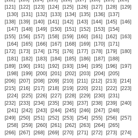
[121]
[122]
[123]
[124]
[125]
[126]
[127]
[128]
[129]
[130]
[131]
[132]
[133]
[134]
[135]
[136]
[137]
[138]
[139]
[140]
[141]
[142]
[143]
[144]
[145]
[146]
[147]
[148]
[149]
[150]
[151]
[152]
[153]
[154]
[155]
[156]
[157]
[158]
[159]
[160]
[161]
[162]
[163]
[164]
[165]
[166]
[167]
[168]
[169]
[170]
[171]
[172]
[173]
[174]
[175]
[176]
[177]
[178]
[179]
[180]
[181]
[182]
[183]
[184]
[185]
[186]
[187]
[188]
[189]
[190]
[191]
[192]
[193]
[194]
[195]
[196]
[197]
[198]
[199]
[200]
[201]
[202]
[203]
[204]
[205]
[206]
[207]
[208]
[209]
[210]
[211]
[212]
[213]
[214]
[215]
[216]
[217]
[218]
[219]
[220]
[221]
[222]
[223]
[224]
[225]
[226]
[227]
[228]
[229]
[230]
[231]
[232]
[233]
[234]
[235]
[236]
[237]
[238]
[239]
[240]
[241]
[242]
[243]
[244]
[245]
[246]
[247]
[248]
[249]
[250]
[251]
[252]
[253]
[254]
[255]
[256]
[257]
[258]
[259]
[260]
[261]
[262]
[263]
[264]
[265]
[266]
[267]
[268]
[269]
[270]
[271]
[272]
[273]
[274]