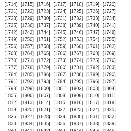
[1714]
[1715]
[1716]
[1717]
[1718]
[1719]
[1720]
[1721]
[1722]
[1723]
[1724]
[1725]
[1726]
[1727]
[1728]
[1729]
[1730]
[1731]
[1732]
[1733]
[1734]
[1735]
[1736]
[1737]
[1738]
[1739]
[1740]
[1741]
[1742]
[1743]
[1744]
[1745]
[1746]
[1747]
[1748]
[1749]
[1750]
[1751]
[1752]
[1753]
[1754]
[1755]
[1756]
[1757]
[1758]
[1759]
[1760]
[1761]
[1762]
[1763]
[1764]
[1765]
[1766]
[1767]
[1768]
[1769]
[1770]
[1771]
[1772]
[1773]
[1774]
[1775]
[1776]
[1777]
[1778]
[1779]
[1780]
[1781]
[1782]
[1783]
[1784]
[1785]
[1786]
[1787]
[1788]
[1789]
[1790]
[1791]
[1792]
[1793]
[1794]
[1795]
[1796]
[1797]
[1798]
[1799]
[1800]
[1801]
[1802]
[1803]
[1804]
[1805]
[1806]
[1807]
[1808]
[1809]
[1810]
[1811]
[1812]
[1813]
[1814]
[1815]
[1816]
[1817]
[1818]
[1819]
[1820]
[1821]
[1822]
[1823]
[1824]
[1825]
[1826]
[1827]
[1828]
[1829]
[1830]
[1831]
[1832]
[1833]
[1834]
[1835]
[1836]
[1837]
[1838]
[1839]
[1840]
[1841]
[1842]
[1843]
[1844]
[1845]
[1846]