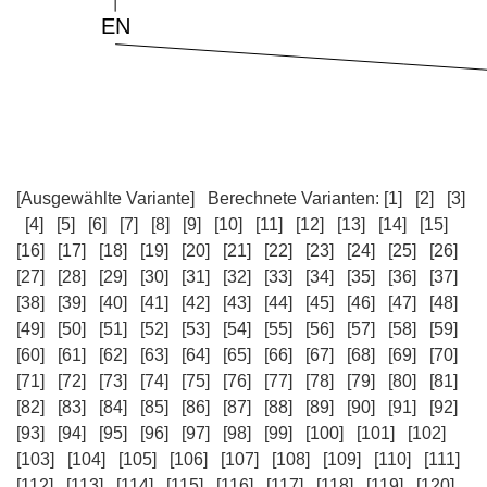
[Ausgewählte Variante]
Berechnete Varianten:
[1]
[2]
[3]
[4]
[5]
[6]
[7]
[8]
[9]
[10]
[11]
[12]
[13]
[14]
[15]
[16]
[17]
[18]
[19]
[20]
[21]
[22]
[23]
[24]
[25]
[26]
[27]
[28]
[29]
[30]
[31]
[32]
[33]
[34]
[35]
[36]
[37]
[38]
[39]
[40]
[41]
[42]
[43]
[44]
[45]
[46]
[47]
[48]
[49]
[50]
[51]
[52]
[53]
[54]
[55]
[56]
[57]
[58]
[59]
[60]
[61]
[62]
[63]
[64]
[65]
[66]
[67]
[68]
[69]
[70]
[71]
[72]
[73]
[74]
[75]
[76]
[77]
[78]
[79]
[80]
[81]
[82]
[83]
[84]
[85]
[86]
[87]
[88]
[89]
[90]
[91]
[92]
[93]
[94]
[95]
[96]
[97]
[98]
[99]
[100]
[101]
[102]
[103]
[104]
[105]
[106]
[107]
[108]
[109]
[110]
[111]
[112]
[113]
[114]
[115]
[116]
[117]
[118]
[119]
[120]