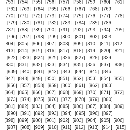
[753]
[754]
[755]
[756]
[757]
[758]
[759]
[760]
[761]
[762]
[763]
[764]
[765]
[766]
[767]
[768]
[769]
[770]
[771]
[772]
[773]
[774]
[775]
[776]
[777]
[778]
[779]
[780]
[781]
[782]
[783]
[784]
[785]
[786]
[787]
[788]
[789]
[790]
[791]
[792]
[793]
[794]
[795]
[796]
[797]
[798]
[799]
[800]
[801]
[802]
[803]
[804]
[805]
[806]
[807]
[808]
[809]
[810]
[811]
[812]
[813]
[814]
[815]
[816]
[817]
[818]
[819]
[820]
[821]
[822]
[823]
[824]
[825]
[826]
[827]
[828]
[829]
[830]
[831]
[832]
[833]
[834]
[835]
[836]
[837]
[838]
[839]
[840]
[841]
[842]
[843]
[844]
[845]
[846]
[847]
[848]
[849]
[850]
[851]
[852]
[853]
[854]
[855]
[856]
[857]
[858]
[859]
[860]
[861]
[862]
[863]
[864]
[865]
[866]
[867]
[868]
[869]
[870]
[871]
[872]
[873]
[874]
[875]
[876]
[877]
[878]
[879]
[880]
[881]
[882]
[883]
[884]
[885]
[886]
[887]
[888]
[889]
[890]
[891]
[892]
[893]
[894]
[895]
[896]
[897]
[898]
[899]
[900]
[901]
[902]
[903]
[904]
[905]
[906]
[907]
[908]
[909]
[910]
[911]
[912]
[913]
[914]
[915]