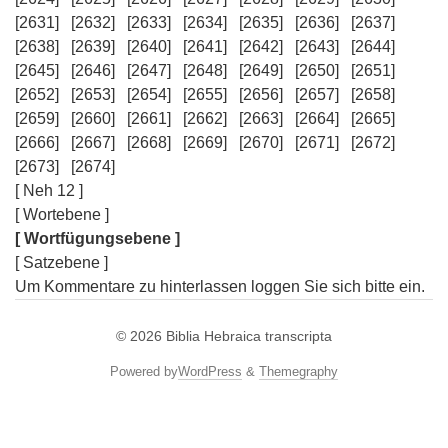
[2631]
[2632]
[2633]
[2634]
[2635]
[2636]
[2637]
[2638]
[2639]
[2640]
[2641]
[2642]
[2643]
[2644]
[2645]
[2646]
[2647]
[2648]
[2649]
[2650]
[2651]
[2652]
[2653]
[2654]
[2655]
[2656]
[2657]
[2658]
[2659]
[2660]
[2661]
[2662]
[2663]
[2664]
[2665]
[2666]
[2667]
[2668]
[2669]
[2670]
[2671]
[2672]
[2673]
[2674]
[ Neh 12 ]
[ Wortebene ]
[ Wortfügungsebene ]
[ Satzebene ]
Um Kommentare zu hinterlassen loggen Sie sich bitte ein.
© 2026
Biblia Hebraica transcripta
Powered by
WordPress
&
Themegraphy