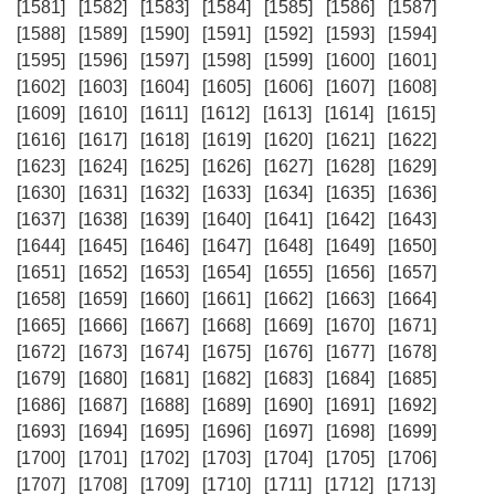
[1581]
[1582]
[1583]
[1584]
[1585]
[1586]
[1587]
[1588]
[1589]
[1590]
[1591]
[1592]
[1593]
[1594]
[1595]
[1596]
[1597]
[1598]
[1599]
[1600]
[1601]
[1602]
[1603]
[1604]
[1605]
[1606]
[1607]
[1608]
[1609]
[1610]
[1611]
[1612]
[1613]
[1614]
[1615]
[1616]
[1617]
[1618]
[1619]
[1620]
[1621]
[1622]
[1623]
[1624]
[1625]
[1626]
[1627]
[1628]
[1629]
[1630]
[1631]
[1632]
[1633]
[1634]
[1635]
[1636]
[1637]
[1638]
[1639]
[1640]
[1641]
[1642]
[1643]
[1644]
[1645]
[1646]
[1647]
[1648]
[1649]
[1650]
[1651]
[1652]
[1653]
[1654]
[1655]
[1656]
[1657]
[1658]
[1659]
[1660]
[1661]
[1662]
[1663]
[1664]
[1665]
[1666]
[1667]
[1668]
[1669]
[1670]
[1671]
[1672]
[1673]
[1674]
[1675]
[1676]
[1677]
[1678]
[1679]
[1680]
[1681]
[1682]
[1683]
[1684]
[1685]
[1686]
[1687]
[1688]
[1689]
[1690]
[1691]
[1692]
[1693]
[1694]
[1695]
[1696]
[1697]
[1698]
[1699]
[1700]
[1701]
[1702]
[1703]
[1704]
[1705]
[1706]
[1707]
[1708]
[1709]
[1710]
[1711]
[1712]
[1713]