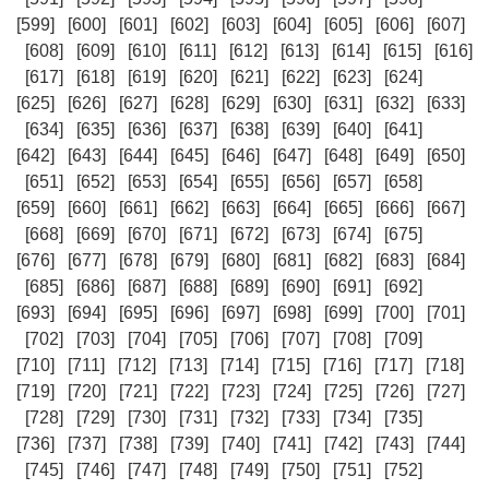
[599]
[600]
[601]
[602]
[603]
[604]
[605]
[606]
[607]
[608]
[609]
[610]
[611]
[612]
[613]
[614]
[615]
[616]
[617]
[618]
[619]
[620]
[621]
[622]
[623]
[624]
[625]
[626]
[627]
[628]
[629]
[630]
[631]
[632]
[633]
[634]
[635]
[636]
[637]
[638]
[639]
[640]
[641]
[642]
[643]
[644]
[645]
[646]
[647]
[648]
[649]
[650]
[651]
[652]
[653]
[654]
[655]
[656]
[657]
[658]
[659]
[660]
[661]
[662]
[663]
[664]
[665]
[666]
[667]
[668]
[669]
[670]
[671]
[672]
[673]
[674]
[675]
[676]
[677]
[678]
[679]
[680]
[681]
[682]
[683]
[684]
[685]
[686]
[687]
[688]
[689]
[690]
[691]
[692]
[693]
[694]
[695]
[696]
[697]
[698]
[699]
[700]
[701]
[702]
[703]
[704]
[705]
[706]
[707]
[708]
[709]
[710]
[711]
[712]
[713]
[714]
[715]
[716]
[717]
[718]
[719]
[720]
[721]
[722]
[723]
[724]
[725]
[726]
[727]
[728]
[729]
[730]
[731]
[732]
[733]
[734]
[735]
[736]
[737]
[738]
[739]
[740]
[741]
[742]
[743]
[744]
[745]
[746]
[747]
[748]
[749]
[750]
[751]
[752]