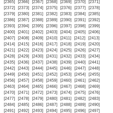
[2365]
[2366]
[2367]
[2368]
[2369]
[2370]
[2371]
[2372]
[2373]
[2374]
[2375]
[2376]
[2377]
[2378]
[2379]
[2380]
[2381]
[2382]
[2383]
[2384]
[2385]
[2386]
[2387]
[2388]
[2389]
[2390]
[2391]
[2392]
[2393]
[2394]
[2395]
[2396]
[2397]
[2398]
[2399]
[2400]
[2401]
[2402]
[2403]
[2404]
[2405]
[2406]
[2407]
[2408]
[2409]
[2410]
[2411]
[2412]
[2413]
[2414]
[2415]
[2416]
[2417]
[2418]
[2419]
[2420]
[2421]
[2422]
[2423]
[2424]
[2425]
[2426]
[2427]
[2428]
[2429]
[2430]
[2431]
[2432]
[2433]
[2434]
[2435]
[2436]
[2437]
[2438]
[2439]
[2440]
[2441]
[2442]
[2443]
[2444]
[2445]
[2446]
[2447]
[2448]
[2449]
[2450]
[2451]
[2452]
[2453]
[2454]
[2455]
[2456]
[2457]
[2458]
[2459]
[2460]
[2461]
[2462]
[2463]
[2464]
[2465]
[2466]
[2467]
[2468]
[2469]
[2470]
[2471]
[2472]
[2473]
[2474]
[2475]
[2476]
[2477]
[2478]
[2479]
[2480]
[2481]
[2482]
[2483]
[2484]
[2485]
[2486]
[2487]
[2488]
[2489]
[2490]
[2491]
[2492]
[2493]
[2494]
[2495]
[2496]
[2497]