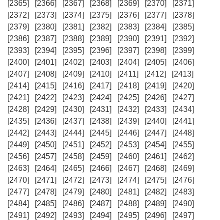
[2365]
[2366]
[2367]
[2368]
[2369]
[2370]
[2371]
[2372]
[2373]
[2374]
[2375]
[2376]
[2377]
[2378]
[2379]
[2380]
[2381]
[2382]
[2383]
[2384]
[2385]
[2386]
[2387]
[2388]
[2389]
[2390]
[2391]
[2392]
[2393]
[2394]
[2395]
[2396]
[2397]
[2398]
[2399]
[2400]
[2401]
[2402]
[2403]
[2404]
[2405]
[2406]
[2407]
[2408]
[2409]
[2410]
[2411]
[2412]
[2413]
[2414]
[2415]
[2416]
[2417]
[2418]
[2419]
[2420]
[2421]
[2422]
[2423]
[2424]
[2425]
[2426]
[2427]
[2428]
[2429]
[2430]
[2431]
[2432]
[2433]
[2434]
[2435]
[2436]
[2437]
[2438]
[2439]
[2440]
[2441]
[2442]
[2443]
[2444]
[2445]
[2446]
[2447]
[2448]
[2449]
[2450]
[2451]
[2452]
[2453]
[2454]
[2455]
[2456]
[2457]
[2458]
[2459]
[2460]
[2461]
[2462]
[2463]
[2464]
[2465]
[2466]
[2467]
[2468]
[2469]
[2470]
[2471]
[2472]
[2473]
[2474]
[2475]
[2476]
[2477]
[2478]
[2479]
[2480]
[2481]
[2482]
[2483]
[2484]
[2485]
[2486]
[2487]
[2488]
[2489]
[2490]
[2491]
[2492]
[2493]
[2494]
[2495]
[2496]
[2497]