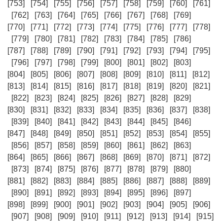
[753]
[754]
[755]
[756]
[757]
[758]
[759]
[760]
[761]
[762]
[763]
[764]
[765]
[766]
[767]
[768]
[769]
[770]
[771]
[772]
[773]
[774]
[775]
[776]
[777]
[778]
[779]
[780]
[781]
[782]
[783]
[784]
[785]
[786]
[787]
[788]
[789]
[790]
[791]
[792]
[793]
[794]
[795]
[796]
[797]
[798]
[799]
[800]
[801]
[802]
[803]
[804]
[805]
[806]
[807]
[808]
[809]
[810]
[811]
[812]
[813]
[814]
[815]
[816]
[817]
[818]
[819]
[820]
[821]
[822]
[823]
[824]
[825]
[826]
[827]
[828]
[829]
[830]
[831]
[832]
[833]
[834]
[835]
[836]
[837]
[838]
[839]
[840]
[841]
[842]
[843]
[844]
[845]
[846]
[847]
[848]
[849]
[850]
[851]
[852]
[853]
[854]
[855]
[856]
[857]
[858]
[859]
[860]
[861]
[862]
[863]
[864]
[865]
[866]
[867]
[868]
[869]
[870]
[871]
[872]
[873]
[874]
[875]
[876]
[877]
[878]
[879]
[880]
[881]
[882]
[883]
[884]
[885]
[886]
[887]
[888]
[889]
[890]
[891]
[892]
[893]
[894]
[895]
[896]
[897]
[898]
[899]
[900]
[901]
[902]
[903]
[904]
[905]
[906]
[907]
[908]
[909]
[910]
[911]
[912]
[913]
[914]
[915]