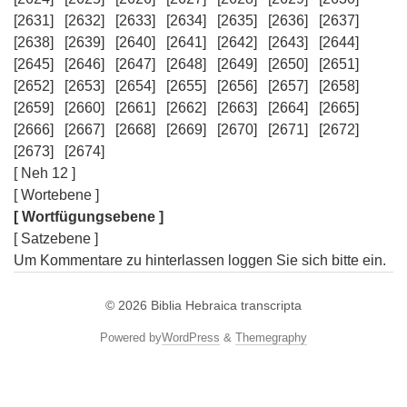
[2631]
[2632]
[2633]
[2634]
[2635]
[2636]
[2637]
[2638]
[2639]
[2640]
[2641]
[2642]
[2643]
[2644]
[2645]
[2646]
[2647]
[2648]
[2649]
[2650]
[2651]
[2652]
[2653]
[2654]
[2655]
[2656]
[2657]
[2658]
[2659]
[2660]
[2661]
[2662]
[2663]
[2664]
[2665]
[2666]
[2667]
[2668]
[2669]
[2670]
[2671]
[2672]
[2673]
[2674]
[ Neh 12 ]
[ Wortebene ]
[ Wortfügungsebene ]
[ Satzebene ]
Um Kommentare zu hinterlassen loggen Sie sich bitte ein.
© 2026
Biblia Hebraica transcripta
Powered by
WordPress
&
Themegraphy