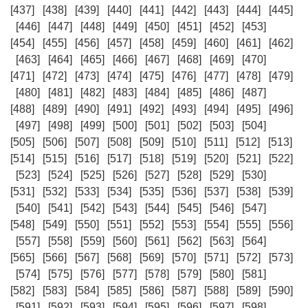
[437]
[438]
[439]
[440]
[441]
[442]
[443]
[444]
[445]
[446]
[447]
[448]
[449]
[450]
[451]
[452]
[453]
[454]
[455]
[456]
[457]
[458]
[459]
[460]
[461]
[462]
[463]
[464]
[465]
[466]
[467]
[468]
[469]
[470]
[471]
[472]
[473]
[474]
[475]
[476]
[477]
[478]
[479]
[480]
[481]
[482]
[483]
[484]
[485]
[486]
[487]
[488]
[489]
[490]
[491]
[492]
[493]
[494]
[495]
[496]
[497]
[498]
[499]
[500]
[501]
[502]
[503]
[504]
[505]
[506]
[507]
[508]
[509]
[510]
[511]
[512]
[513]
[514]
[515]
[516]
[517]
[518]
[519]
[520]
[521]
[522]
[523]
[524]
[525]
[526]
[527]
[528]
[529]
[530]
[531]
[532]
[533]
[534]
[535]
[536]
[537]
[538]
[539]
[540]
[541]
[542]
[543]
[544]
[545]
[546]
[547]
[548]
[549]
[550]
[551]
[552]
[553]
[554]
[555]
[556]
[557]
[558]
[559]
[560]
[561]
[562]
[563]
[564]
[565]
[566]
[567]
[568]
[569]
[570]
[571]
[572]
[573]
[574]
[575]
[576]
[577]
[578]
[579]
[580]
[581]
[582]
[583]
[584]
[585]
[586]
[587]
[588]
[589]
[590]
[591]
[592]
[593]
[594]
[595]
[596]
[597]
[598]