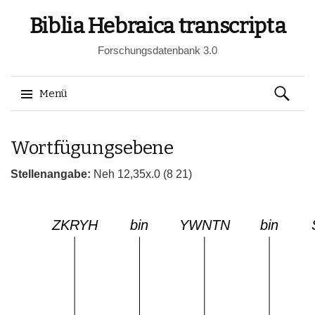
Biblia Hebraica transcripta
Forschungsdatenbank 3.0
Suchen
Menü
nach:
Springe
Wortfügungsebene
zum
Inhalt
Stellenangabe:
Neh 12,35x.0 (8 21)