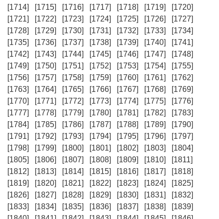
[1714]
[1715]
[1716]
[1717]
[1718]
[1719]
[1720]
[1721]
[1722]
[1723]
[1724]
[1725]
[1726]
[1727]
[1728]
[1729]
[1730]
[1731]
[1732]
[1733]
[1734]
[1735]
[1736]
[1737]
[1738]
[1739]
[1740]
[1741]
[1742]
[1743]
[1744]
[1745]
[1746]
[1747]
[1748]
[1749]
[1750]
[1751]
[1752]
[1753]
[1754]
[1755]
[1756]
[1757]
[1758]
[1759]
[1760]
[1761]
[1762]
[1763]
[1764]
[1765]
[1766]
[1767]
[1768]
[1769]
[1770]
[1771]
[1772]
[1773]
[1774]
[1775]
[1776]
[1777]
[1778]
[1779]
[1780]
[1781]
[1782]
[1783]
[1784]
[1785]
[1786]
[1787]
[1788]
[1789]
[1790]
[1791]
[1792]
[1793]
[1794]
[1795]
[1796]
[1797]
[1798]
[1799]
[1800]
[1801]
[1802]
[1803]
[1804]
[1805]
[1806]
[1807]
[1808]
[1809]
[1810]
[1811]
[1812]
[1813]
[1814]
[1815]
[1816]
[1817]
[1818]
[1819]
[1820]
[1821]
[1822]
[1823]
[1824]
[1825]
[1826]
[1827]
[1828]
[1829]
[1830]
[1831]
[1832]
[1833]
[1834]
[1835]
[1836]
[1837]
[1838]
[1839]
[1840]
[1841]
[1842]
[1843]
[1844]
[1845]
[1846]