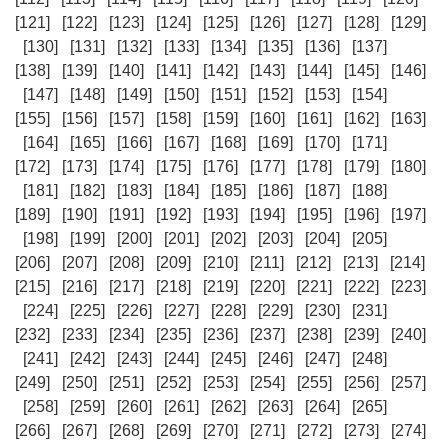
[121]
[122]
[123]
[124]
[125]
[126]
[127]
[128]
[129]
[130]
[131]
[132]
[133]
[134]
[135]
[136]
[137]
[138]
[139]
[140]
[141]
[142]
[143]
[144]
[145]
[146]
[147]
[148]
[149]
[150]
[151]
[152]
[153]
[154]
[155]
[156]
[157]
[158]
[159]
[160]
[161]
[162]
[163]
[164]
[165]
[166]
[167]
[168]
[169]
[170]
[171]
[172]
[173]
[174]
[175]
[176]
[177]
[178]
[179]
[180]
[181]
[182]
[183]
[184]
[185]
[186]
[187]
[188]
[189]
[190]
[191]
[192]
[193]
[194]
[195]
[196]
[197]
[198]
[199]
[200]
[201]
[202]
[203]
[204]
[205]
[206]
[207]
[208]
[209]
[210]
[211]
[212]
[213]
[214]
[215]
[216]
[217]
[218]
[219]
[220]
[221]
[222]
[223]
[224]
[225]
[226]
[227]
[228]
[229]
[230]
[231]
[232]
[233]
[234]
[235]
[236]
[237]
[238]
[239]
[240]
[241]
[242]
[243]
[244]
[245]
[246]
[247]
[248]
[249]
[250]
[251]
[252]
[253]
[254]
[255]
[256]
[257]
[258]
[259]
[260]
[261]
[262]
[263]
[264]
[265]
[266]
[267]
[268]
[269]
[270]
[271]
[272]
[273]
[274]