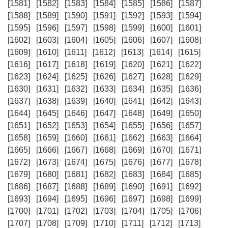
[1581]
[1582]
[1583]
[1584]
[1585]
[1586]
[1587]
[1588]
[1589]
[1590]
[1591]
[1592]
[1593]
[1594]
[1595]
[1596]
[1597]
[1598]
[1599]
[1600]
[1601]
[1602]
[1603]
[1604]
[1605]
[1606]
[1607]
[1608]
[1609]
[1610]
[1611]
[1612]
[1613]
[1614]
[1615]
[1616]
[1617]
[1618]
[1619]
[1620]
[1621]
[1622]
[1623]
[1624]
[1625]
[1626]
[1627]
[1628]
[1629]
[1630]
[1631]
[1632]
[1633]
[1634]
[1635]
[1636]
[1637]
[1638]
[1639]
[1640]
[1641]
[1642]
[1643]
[1644]
[1645]
[1646]
[1647]
[1648]
[1649]
[1650]
[1651]
[1652]
[1653]
[1654]
[1655]
[1656]
[1657]
[1658]
[1659]
[1660]
[1661]
[1662]
[1663]
[1664]
[1665]
[1666]
[1667]
[1668]
[1669]
[1670]
[1671]
[1672]
[1673]
[1674]
[1675]
[1676]
[1677]
[1678]
[1679]
[1680]
[1681]
[1682]
[1683]
[1684]
[1685]
[1686]
[1687]
[1688]
[1689]
[1690]
[1691]
[1692]
[1693]
[1694]
[1695]
[1696]
[1697]
[1698]
[1699]
[1700]
[1701]
[1702]
[1703]
[1704]
[1705]
[1706]
[1707]
[1708]
[1709]
[1710]
[1711]
[1712]
[1713]