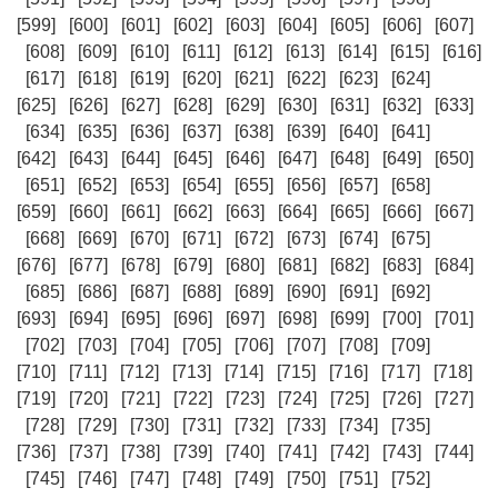
[599]
[600]
[601]
[602]
[603]
[604]
[605]
[606]
[607]
[608]
[609]
[610]
[611]
[612]
[613]
[614]
[615]
[616]
[617]
[618]
[619]
[620]
[621]
[622]
[623]
[624]
[625]
[626]
[627]
[628]
[629]
[630]
[631]
[632]
[633]
[634]
[635]
[636]
[637]
[638]
[639]
[640]
[641]
[642]
[643]
[644]
[645]
[646]
[647]
[648]
[649]
[650]
[651]
[652]
[653]
[654]
[655]
[656]
[657]
[658]
[659]
[660]
[661]
[662]
[663]
[664]
[665]
[666]
[667]
[668]
[669]
[670]
[671]
[672]
[673]
[674]
[675]
[676]
[677]
[678]
[679]
[680]
[681]
[682]
[683]
[684]
[685]
[686]
[687]
[688]
[689]
[690]
[691]
[692]
[693]
[694]
[695]
[696]
[697]
[698]
[699]
[700]
[701]
[702]
[703]
[704]
[705]
[706]
[707]
[708]
[709]
[710]
[711]
[712]
[713]
[714]
[715]
[716]
[717]
[718]
[719]
[720]
[721]
[722]
[723]
[724]
[725]
[726]
[727]
[728]
[729]
[730]
[731]
[732]
[733]
[734]
[735]
[736]
[737]
[738]
[739]
[740]
[741]
[742]
[743]
[744]
[745]
[746]
[747]
[748]
[749]
[750]
[751]
[752]