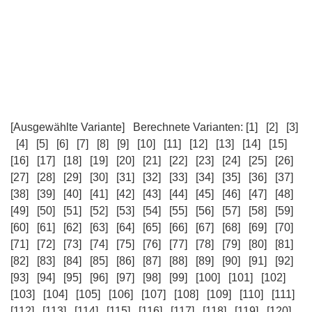
[Ausgewählte Variante]
Berechnete Varianten:
[1]
[2]
[3]
[4]
[5]
[6]
[7]
[8]
[9]
[10]
[11]
[12]
[13]
[14]
[15]
[16]
[17]
[18]
[19]
[20]
[21]
[22]
[23]
[24]
[25]
[26]
[27]
[28]
[29]
[30]
[31]
[32]
[33]
[34]
[35]
[36]
[37]
[38]
[39]
[40]
[41]
[42]
[43]
[44]
[45]
[46]
[47]
[48]
[49]
[50]
[51]
[52]
[53]
[54]
[55]
[56]
[57]
[58]
[59]
[60]
[61]
[62]
[63]
[64]
[65]
[66]
[67]
[68]
[69]
[70]
[71]
[72]
[73]
[74]
[75]
[76]
[77]
[78]
[79]
[80]
[81]
[82]
[83]
[84]
[85]
[86]
[87]
[88]
[89]
[90]
[91]
[92]
[93]
[94]
[95]
[96]
[97]
[98]
[99]
[100]
[101]
[102]
[103]
[104]
[105]
[106]
[107]
[108]
[109]
[110]
[111]
[112]
[113]
[114]
[115]
[116]
[117]
[118]
[119]
[120]