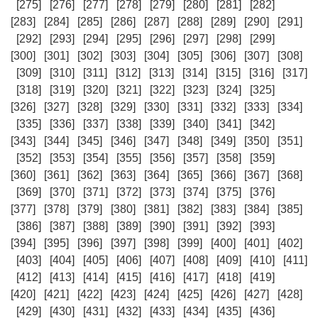
[275]
[276]
[277]
[278]
[279]
[280]
[281]
[282]
[283]
[284]
[285]
[286]
[287]
[288]
[289]
[290]
[291]
[292]
[293]
[294]
[295]
[296]
[297]
[298]
[299]
[300]
[301]
[302]
[303]
[304]
[305]
[306]
[307]
[308]
[309]
[310]
[311]
[312]
[313]
[314]
[315]
[316]
[317]
[318]
[319]
[320]
[321]
[322]
[323]
[324]
[325]
[326]
[327]
[328]
[329]
[330]
[331]
[332]
[333]
[334]
[335]
[336]
[337]
[338]
[339]
[340]
[341]
[342]
[343]
[344]
[345]
[346]
[347]
[348]
[349]
[350]
[351]
[352]
[353]
[354]
[355]
[356]
[357]
[358]
[359]
[360]
[361]
[362]
[363]
[364]
[365]
[366]
[367]
[368]
[369]
[370]
[371]
[372]
[373]
[374]
[375]
[376]
[377]
[378]
[379]
[380]
[381]
[382]
[383]
[384]
[385]
[386]
[387]
[388]
[389]
[390]
[391]
[392]
[393]
[394]
[395]
[396]
[397]
[398]
[399]
[400]
[401]
[402]
[403]
[404]
[405]
[406]
[407]
[408]
[409]
[410]
[411]
[412]
[413]
[414]
[415]
[416]
[417]
[418]
[419]
[420]
[421]
[422]
[423]
[424]
[425]
[426]
[427]
[428]
[429]
[430]
[431]
[432]
[433]
[434]
[435]
[436]