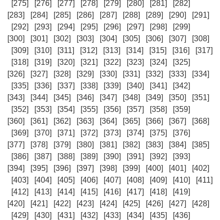
[275]
[276]
[277]
[278]
[279]
[280]
[281]
[282]
[283]
[284]
[285]
[286]
[287]
[288]
[289]
[290]
[291]
[292]
[293]
[294]
[295]
[296]
[297]
[298]
[299]
[300]
[301]
[302]
[303]
[304]
[305]
[306]
[307]
[308]
[309]
[310]
[311]
[312]
[313]
[314]
[315]
[316]
[317]
[318]
[319]
[320]
[321]
[322]
[323]
[324]
[325]
[326]
[327]
[328]
[329]
[330]
[331]
[332]
[333]
[334]
[335]
[336]
[337]
[338]
[339]
[340]
[341]
[342]
[343]
[344]
[345]
[346]
[347]
[348]
[349]
[350]
[351]
[352]
[353]
[354]
[355]
[356]
[357]
[358]
[359]
[360]
[361]
[362]
[363]
[364]
[365]
[366]
[367]
[368]
[369]
[370]
[371]
[372]
[373]
[374]
[375]
[376]
[377]
[378]
[379]
[380]
[381]
[382]
[383]
[384]
[385]
[386]
[387]
[388]
[389]
[390]
[391]
[392]
[393]
[394]
[395]
[396]
[397]
[398]
[399]
[400]
[401]
[402]
[403]
[404]
[405]
[406]
[407]
[408]
[409]
[410]
[411]
[412]
[413]
[414]
[415]
[416]
[417]
[418]
[419]
[420]
[421]
[422]
[423]
[424]
[425]
[426]
[427]
[428]
[429]
[430]
[431]
[432]
[433]
[434]
[435]
[436]