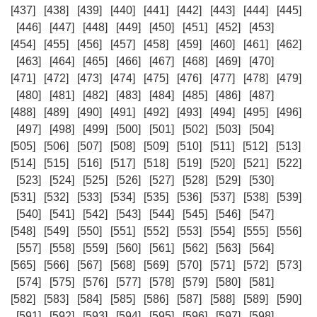
[437]
[438]
[439]
[440]
[441]
[442]
[443]
[444]
[445]
[446]
[447]
[448]
[449]
[450]
[451]
[452]
[453]
[454]
[455]
[456]
[457]
[458]
[459]
[460]
[461]
[462]
[463]
[464]
[465]
[466]
[467]
[468]
[469]
[470]
[471]
[472]
[473]
[474]
[475]
[476]
[477]
[478]
[479]
[480]
[481]
[482]
[483]
[484]
[485]
[486]
[487]
[488]
[489]
[490]
[491]
[492]
[493]
[494]
[495]
[496]
[497]
[498]
[499]
[500]
[501]
[502]
[503]
[504]
[505]
[506]
[507]
[508]
[509]
[510]
[511]
[512]
[513]
[514]
[515]
[516]
[517]
[518]
[519]
[520]
[521]
[522]
[523]
[524]
[525]
[526]
[527]
[528]
[529]
[530]
[531]
[532]
[533]
[534]
[535]
[536]
[537]
[538]
[539]
[540]
[541]
[542]
[543]
[544]
[545]
[546]
[547]
[548]
[549]
[550]
[551]
[552]
[553]
[554]
[555]
[556]
[557]
[558]
[559]
[560]
[561]
[562]
[563]
[564]
[565]
[566]
[567]
[568]
[569]
[570]
[571]
[572]
[573]
[574]
[575]
[576]
[577]
[578]
[579]
[580]
[581]
[582]
[583]
[584]
[585]
[586]
[587]
[588]
[589]
[590]
[591]
[592]
[593]
[594]
[595]
[596]
[597]
[598]