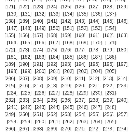
[121]
[122]
[123]
[124]
[125]
[126]
[127]
[128]
[129]
[130]
[131]
[132]
[133]
[134]
[135]
[136]
[137]
[138]
[139]
[140]
[141]
[142]
[143]
[144]
[145]
[146]
[147]
[148]
[149]
[150]
[151]
[152]
[153]
[154]
[155]
[156]
[157]
[158]
[159]
[160]
[161]
[162]
[163]
[164]
[165]
[166]
[167]
[168]
[169]
[170]
[171]
[172]
[173]
[174]
[175]
[176]
[177]
[178]
[179]
[180]
[181]
[182]
[183]
[184]
[185]
[186]
[187]
[188]
[189]
[190]
[191]
[192]
[193]
[194]
[195]
[196]
[197]
[198]
[199]
[200]
[201]
[202]
[203]
[204]
[205]
[206]
[207]
[208]
[209]
[210]
[211]
[212]
[213]
[214]
[215]
[216]
[217]
[218]
[219]
[220]
[221]
[222]
[223]
[224]
[225]
[226]
[227]
[228]
[229]
[230]
[231]
[232]
[233]
[234]
[235]
[236]
[237]
[238]
[239]
[240]
[241]
[242]
[243]
[244]
[245]
[246]
[247]
[248]
[249]
[250]
[251]
[252]
[253]
[254]
[255]
[256]
[257]
[258]
[259]
[260]
[261]
[262]
[263]
[264]
[265]
[266]
[267]
[268]
[269]
[270]
[271]
[272]
[273]
[274]