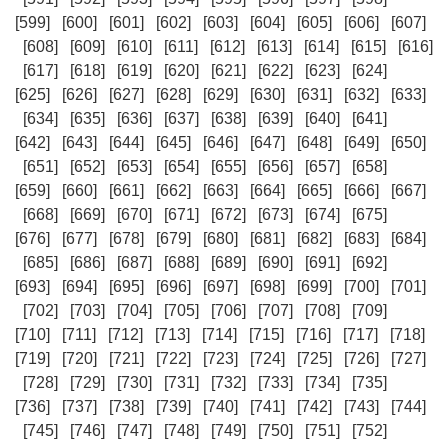
[599]
[600]
[601]
[602]
[603]
[604]
[605]
[606]
[607]
[608]
[609]
[610]
[611]
[612]
[613]
[614]
[615]
[616]
[617]
[618]
[619]
[620]
[621]
[622]
[623]
[624]
[625]
[626]
[627]
[628]
[629]
[630]
[631]
[632]
[633]
[634]
[635]
[636]
[637]
[638]
[639]
[640]
[641]
[642]
[643]
[644]
[645]
[646]
[647]
[648]
[649]
[650]
[651]
[652]
[653]
[654]
[655]
[656]
[657]
[658]
[659]
[660]
[661]
[662]
[663]
[664]
[665]
[666]
[667]
[668]
[669]
[670]
[671]
[672]
[673]
[674]
[675]
[676]
[677]
[678]
[679]
[680]
[681]
[682]
[683]
[684]
[685]
[686]
[687]
[688]
[689]
[690]
[691]
[692]
[693]
[694]
[695]
[696]
[697]
[698]
[699]
[700]
[701]
[702]
[703]
[704]
[705]
[706]
[707]
[708]
[709]
[710]
[711]
[712]
[713]
[714]
[715]
[716]
[717]
[718]
[719]
[720]
[721]
[722]
[723]
[724]
[725]
[726]
[727]
[728]
[729]
[730]
[731]
[732]
[733]
[734]
[735]
[736]
[737]
[738]
[739]
[740]
[741]
[742]
[743]
[744]
[745]
[746]
[747]
[748]
[749]
[750]
[751]
[752]