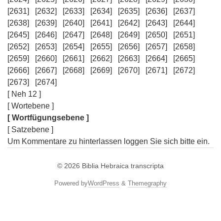
[2631]
[2632]
[2633]
[2634]
[2635]
[2636]
[2637]
[2638]
[2639]
[2640]
[2641]
[2642]
[2643]
[2644]
[2645]
[2646]
[2647]
[2648]
[2649]
[2650]
[2651]
[2652]
[2653]
[2654]
[2655]
[2656]
[2657]
[2658]
[2659]
[2660]
[2661]
[2662]
[2663]
[2664]
[2665]
[2666]
[2667]
[2668]
[2669]
[2670]
[2671]
[2672]
[2673]
[2674]
[ Neh 12 ]
[ Wortebene ]
[ Wortfügungsebene ]
[ Satzebene ]
Um Kommentare zu hinterlassen loggen Sie sich bitte ein.
© 2026
Biblia Hebraica transcripta
Powered by
WordPress
&
Themegraphy