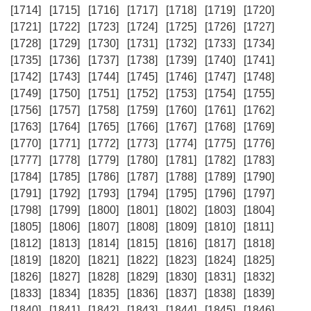
[1714]
[1715]
[1716]
[1717]
[1718]
[1719]
[1720]
[1721]
[1722]
[1723]
[1724]
[1725]
[1726]
[1727]
[1728]
[1729]
[1730]
[1731]
[1732]
[1733]
[1734]
[1735]
[1736]
[1737]
[1738]
[1739]
[1740]
[1741]
[1742]
[1743]
[1744]
[1745]
[1746]
[1747]
[1748]
[1749]
[1750]
[1751]
[1752]
[1753]
[1754]
[1755]
[1756]
[1757]
[1758]
[1759]
[1760]
[1761]
[1762]
[1763]
[1764]
[1765]
[1766]
[1767]
[1768]
[1769]
[1770]
[1771]
[1772]
[1773]
[1774]
[1775]
[1776]
[1777]
[1778]
[1779]
[1780]
[1781]
[1782]
[1783]
[1784]
[1785]
[1786]
[1787]
[1788]
[1789]
[1790]
[1791]
[1792]
[1793]
[1794]
[1795]
[1796]
[1797]
[1798]
[1799]
[1800]
[1801]
[1802]
[1803]
[1804]
[1805]
[1806]
[1807]
[1808]
[1809]
[1810]
[1811]
[1812]
[1813]
[1814]
[1815]
[1816]
[1817]
[1818]
[1819]
[1820]
[1821]
[1822]
[1823]
[1824]
[1825]
[1826]
[1827]
[1828]
[1829]
[1830]
[1831]
[1832]
[1833]
[1834]
[1835]
[1836]
[1837]
[1838]
[1839]
[1840]
[1841]
[1842]
[1843]
[1844]
[1845]
[1846]