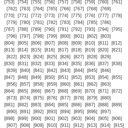
[753]
[754]
[755]
[756]
[757]
[758]
[759]
[760]
[761]
[762]
[763]
[764]
[765]
[766]
[767]
[768]
[769]
[770]
[771]
[772]
[773]
[774]
[775]
[776]
[777]
[778]
[779]
[780]
[781]
[782]
[783]
[784]
[785]
[786]
[787]
[788]
[789]
[790]
[791]
[792]
[793]
[794]
[795]
[796]
[797]
[798]
[799]
[800]
[801]
[802]
[803]
[804]
[805]
[806]
[807]
[808]
[809]
[810]
[811]
[812]
[813]
[814]
[815]
[816]
[817]
[818]
[819]
[820]
[821]
[822]
[823]
[824]
[825]
[826]
[827]
[828]
[829]
[830]
[831]
[832]
[833]
[834]
[835]
[836]
[837]
[838]
[839]
[840]
[841]
[842]
[843]
[844]
[845]
[846]
[847]
[848]
[849]
[850]
[851]
[852]
[853]
[854]
[855]
[856]
[857]
[858]
[859]
[860]
[861]
[862]
[863]
[864]
[865]
[866]
[867]
[868]
[869]
[870]
[871]
[872]
[873]
[874]
[875]
[876]
[877]
[878]
[879]
[880]
[881]
[882]
[883]
[884]
[885]
[886]
[887]
[888]
[889]
[890]
[891]
[892]
[893]
[894]
[895]
[896]
[897]
[898]
[899]
[900]
[901]
[902]
[903]
[904]
[905]
[906]
[907]
[908]
[909]
[910]
[911]
[912]
[913]
[914]
[915]