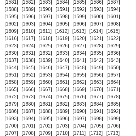
[1581]
[1582]
[1583]
[1584]
[1585]
[1586]
[1587]
[1588]
[1589]
[1590]
[1591]
[1592]
[1593]
[1594]
[1595]
[1596]
[1597]
[1598]
[1599]
[1600]
[1601]
[1602]
[1603]
[1604]
[1605]
[1606]
[1607]
[1608]
[1609]
[1610]
[1611]
[1612]
[1613]
[1614]
[1615]
[1616]
[1617]
[1618]
[1619]
[1620]
[1621]
[1622]
[1623]
[1624]
[1625]
[1626]
[1627]
[1628]
[1629]
[1630]
[1631]
[1632]
[1633]
[1634]
[1635]
[1636]
[1637]
[1638]
[1639]
[1640]
[1641]
[1642]
[1643]
[1644]
[1645]
[1646]
[1647]
[1648]
[1649]
[1650]
[1651]
[1652]
[1653]
[1654]
[1655]
[1656]
[1657]
[1658]
[1659]
[1660]
[1661]
[1662]
[1663]
[1664]
[1665]
[1666]
[1667]
[1668]
[1669]
[1670]
[1671]
[1672]
[1673]
[1674]
[1675]
[1676]
[1677]
[1678]
[1679]
[1680]
[1681]
[1682]
[1683]
[1684]
[1685]
[1686]
[1687]
[1688]
[1689]
[1690]
[1691]
[1692]
[1693]
[1694]
[1695]
[1696]
[1697]
[1698]
[1699]
[1700]
[1701]
[1702]
[1703]
[1704]
[1705]
[1706]
[1707]
[1708]
[1709]
[1710]
[1711]
[1712]
[1713]