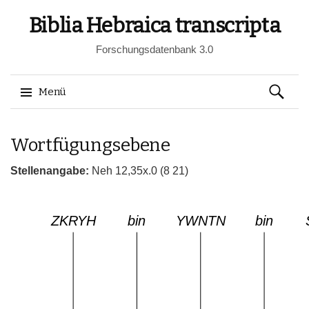
Biblia Hebraica transcripta
Forschungsdatenbank 3.0
Suchen
Menü
nach:
Springe
Wortfügungsebene
zum
Inhalt
Stellenangabe:
Neh 12,35x.0 (8 21)