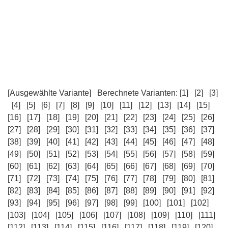
[Ausgewählte Variante]
Berechnete Varianten:
[1]
[2]
[3]
[4]
[5]
[6]
[7]
[8]
[9]
[10]
[11]
[12]
[13]
[14]
[15]
[16]
[17]
[18]
[19]
[20]
[21]
[22]
[23]
[24]
[25]
[26]
[27]
[28]
[29]
[30]
[31]
[32]
[33]
[34]
[35]
[36]
[37]
[38]
[39]
[40]
[41]
[42]
[43]
[44]
[45]
[46]
[47]
[48]
[49]
[50]
[51]
[52]
[53]
[54]
[55]
[56]
[57]
[58]
[59]
[60]
[61]
[62]
[63]
[64]
[65]
[66]
[67]
[68]
[69]
[70]
[71]
[72]
[73]
[74]
[75]
[76]
[77]
[78]
[79]
[80]
[81]
[82]
[83]
[84]
[85]
[86]
[87]
[88]
[89]
[90]
[91]
[92]
[93]
[94]
[95]
[96]
[97]
[98]
[99]
[100]
[101]
[102]
[103]
[104]
[105]
[106]
[107]
[108]
[109]
[110]
[111]
[112]
[113]
[114]
[115]
[116]
[117]
[118]
[119]
[120]