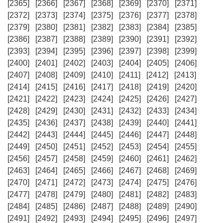
[2365]
[2366]
[2367]
[2368]
[2369]
[2370]
[2371]
[2372]
[2373]
[2374]
[2375]
[2376]
[2377]
[2378]
[2379]
[2380]
[2381]
[2382]
[2383]
[2384]
[2385]
[2386]
[2387]
[2388]
[2389]
[2390]
[2391]
[2392]
[2393]
[2394]
[2395]
[2396]
[2397]
[2398]
[2399]
[2400]
[2401]
[2402]
[2403]
[2404]
[2405]
[2406]
[2407]
[2408]
[2409]
[2410]
[2411]
[2412]
[2413]
[2414]
[2415]
[2416]
[2417]
[2418]
[2419]
[2420]
[2421]
[2422]
[2423]
[2424]
[2425]
[2426]
[2427]
[2428]
[2429]
[2430]
[2431]
[2432]
[2433]
[2434]
[2435]
[2436]
[2437]
[2438]
[2439]
[2440]
[2441]
[2442]
[2443]
[2444]
[2445]
[2446]
[2447]
[2448]
[2449]
[2450]
[2451]
[2452]
[2453]
[2454]
[2455]
[2456]
[2457]
[2458]
[2459]
[2460]
[2461]
[2462]
[2463]
[2464]
[2465]
[2466]
[2467]
[2468]
[2469]
[2470]
[2471]
[2472]
[2473]
[2474]
[2475]
[2476]
[2477]
[2478]
[2479]
[2480]
[2481]
[2482]
[2483]
[2484]
[2485]
[2486]
[2487]
[2488]
[2489]
[2490]
[2491]
[2492]
[2493]
[2494]
[2495]
[2496]
[2497]