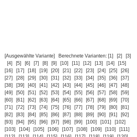
[Ausgewählte Variante]
Berechnete Varianten:
[1]
[2]
[3]
[4]
[5]
[6]
[7]
[8]
[9]
[10]
[11]
[12]
[13]
[14]
[15]
[16]
[17]
[18]
[19]
[20]
[21]
[22]
[23]
[24]
[25]
[26]
[27]
[28]
[29]
[30]
[31]
[32]
[33]
[34]
[35]
[36]
[37]
[38]
[39]
[40]
[41]
[42]
[43]
[44]
[45]
[46]
[47]
[48]
[49]
[50]
[51]
[52]
[53]
[54]
[55]
[56]
[57]
[58]
[59]
[60]
[61]
[62]
[63]
[64]
[65]
[66]
[67]
[68]
[69]
[70]
[71]
[72]
[73]
[74]
[75]
[76]
[77]
[78]
[79]
[80]
[81]
[82]
[83]
[84]
[85]
[86]
[87]
[88]
[89]
[90]
[91]
[92]
[93]
[94]
[95]
[96]
[97]
[98]
[99]
[100]
[101]
[102]
[103]
[104]
[105]
[106]
[107]
[108]
[109]
[110]
[111]
[112]
[113]
[114]
[115]
[116]
[117]
[118]
[119]
[120]