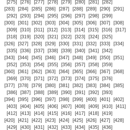
[275]
[276]
[277]
[278]
[279]
[280]
[281]
[282]
[283]
[284]
[285]
[286]
[287]
[288]
[289]
[290]
[291]
[292]
[293]
[294]
[295]
[296]
[297]
[298]
[299]
[300]
[301]
[302]
[303]
[304]
[305]
[306]
[307]
[308]
[309]
[310]
[311]
[312]
[313]
[314]
[315]
[316]
[317]
[318]
[319]
[320]
[321]
[322]
[323]
[324]
[325]
[326]
[327]
[328]
[329]
[330]
[331]
[332]
[333]
[334]
[335]
[336]
[337]
[338]
[339]
[340]
[341]
[342]
[343]
[344]
[345]
[346]
[347]
[348]
[349]
[350]
[351]
[352]
[353]
[354]
[355]
[356]
[357]
[358]
[359]
[360]
[361]
[362]
[363]
[364]
[365]
[366]
[367]
[368]
[369]
[370]
[371]
[372]
[373]
[374]
[375]
[376]
[377]
[378]
[379]
[380]
[381]
[382]
[383]
[384]
[385]
[386]
[387]
[388]
[389]
[390]
[391]
[392]
[393]
[394]
[395]
[396]
[397]
[398]
[399]
[400]
[401]
[402]
[403]
[404]
[405]
[406]
[407]
[408]
[409]
[410]
[411]
[412]
[413]
[414]
[415]
[416]
[417]
[418]
[419]
[420]
[421]
[422]
[423]
[424]
[425]
[426]
[427]
[428]
[429]
[430]
[431]
[432]
[433]
[434]
[435]
[436]