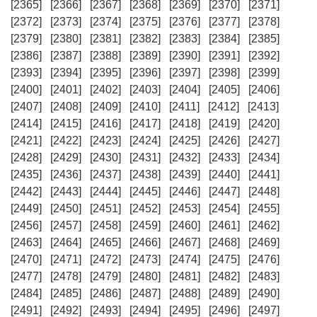
[2365]
[2366]
[2367]
[2368]
[2369]
[2370]
[2371]
[2372]
[2373]
[2374]
[2375]
[2376]
[2377]
[2378]
[2379]
[2380]
[2381]
[2382]
[2383]
[2384]
[2385]
[2386]
[2387]
[2388]
[2389]
[2390]
[2391]
[2392]
[2393]
[2394]
[2395]
[2396]
[2397]
[2398]
[2399]
[2400]
[2401]
[2402]
[2403]
[2404]
[2405]
[2406]
[2407]
[2408]
[2409]
[2410]
[2411]
[2412]
[2413]
[2414]
[2415]
[2416]
[2417]
[2418]
[2419]
[2420]
[2421]
[2422]
[2423]
[2424]
[2425]
[2426]
[2427]
[2428]
[2429]
[2430]
[2431]
[2432]
[2433]
[2434]
[2435]
[2436]
[2437]
[2438]
[2439]
[2440]
[2441]
[2442]
[2443]
[2444]
[2445]
[2446]
[2447]
[2448]
[2449]
[2450]
[2451]
[2452]
[2453]
[2454]
[2455]
[2456]
[2457]
[2458]
[2459]
[2460]
[2461]
[2462]
[2463]
[2464]
[2465]
[2466]
[2467]
[2468]
[2469]
[2470]
[2471]
[2472]
[2473]
[2474]
[2475]
[2476]
[2477]
[2478]
[2479]
[2480]
[2481]
[2482]
[2483]
[2484]
[2485]
[2486]
[2487]
[2488]
[2489]
[2490]
[2491]
[2492]
[2493]
[2494]
[2495]
[2496]
[2497]