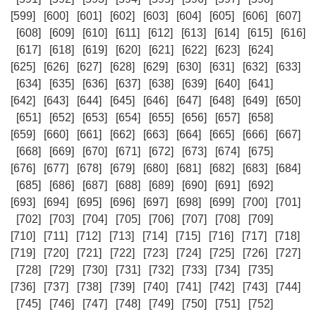
[599]
[600]
[601]
[602]
[603]
[604]
[605]
[606]
[607]
[608]
[609]
[610]
[611]
[612]
[613]
[614]
[615]
[616]
[617]
[618]
[619]
[620]
[621]
[622]
[623]
[624]
[625]
[626]
[627]
[628]
[629]
[630]
[631]
[632]
[633]
[634]
[635]
[636]
[637]
[638]
[639]
[640]
[641]
[642]
[643]
[644]
[645]
[646]
[647]
[648]
[649]
[650]
[651]
[652]
[653]
[654]
[655]
[656]
[657]
[658]
[659]
[660]
[661]
[662]
[663]
[664]
[665]
[666]
[667]
[668]
[669]
[670]
[671]
[672]
[673]
[674]
[675]
[676]
[677]
[678]
[679]
[680]
[681]
[682]
[683]
[684]
[685]
[686]
[687]
[688]
[689]
[690]
[691]
[692]
[693]
[694]
[695]
[696]
[697]
[698]
[699]
[700]
[701]
[702]
[703]
[704]
[705]
[706]
[707]
[708]
[709]
[710]
[711]
[712]
[713]
[714]
[715]
[716]
[717]
[718]
[719]
[720]
[721]
[722]
[723]
[724]
[725]
[726]
[727]
[728]
[729]
[730]
[731]
[732]
[733]
[734]
[735]
[736]
[737]
[738]
[739]
[740]
[741]
[742]
[743]
[744]
[745]
[746]
[747]
[748]
[749]
[750]
[751]
[752]