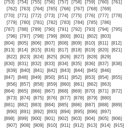
[753]
[754]
[755]
[756]
[757]
[758]
[759]
[760]
[761]
[762]
[763]
[764]
[765]
[766]
[767]
[768]
[769]
[770]
[771]
[772]
[773]
[774]
[775]
[776]
[777]
[778]
[779]
[780]
[781]
[782]
[783]
[784]
[785]
[786]
[787]
[788]
[789]
[790]
[791]
[792]
[793]
[794]
[795]
[796]
[797]
[798]
[799]
[800]
[801]
[802]
[803]
[804]
[805]
[806]
[807]
[808]
[809]
[810]
[811]
[812]
[813]
[814]
[815]
[816]
[817]
[818]
[819]
[820]
[821]
[822]
[823]
[824]
[825]
[826]
[827]
[828]
[829]
[830]
[831]
[832]
[833]
[834]
[835]
[836]
[837]
[838]
[839]
[840]
[841]
[842]
[843]
[844]
[845]
[846]
[847]
[848]
[849]
[850]
[851]
[852]
[853]
[854]
[855]
[856]
[857]
[858]
[859]
[860]
[861]
[862]
[863]
[864]
[865]
[866]
[867]
[868]
[869]
[870]
[871]
[872]
[873]
[874]
[875]
[876]
[877]
[878]
[879]
[880]
[881]
[882]
[883]
[884]
[885]
[886]
[887]
[888]
[889]
[890]
[891]
[892]
[893]
[894]
[895]
[896]
[897]
[898]
[899]
[900]
[901]
[902]
[903]
[904]
[905]
[906]
[907]
[908]
[909]
[910]
[911]
[912]
[913]
[914]
[915]