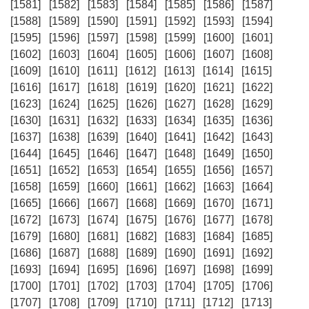
[1581]
[1582]
[1583]
[1584]
[1585]
[1586]
[1587]
[1588]
[1589]
[1590]
[1591]
[1592]
[1593]
[1594]
[1595]
[1596]
[1597]
[1598]
[1599]
[1600]
[1601]
[1602]
[1603]
[1604]
[1605]
[1606]
[1607]
[1608]
[1609]
[1610]
[1611]
[1612]
[1613]
[1614]
[1615]
[1616]
[1617]
[1618]
[1619]
[1620]
[1621]
[1622]
[1623]
[1624]
[1625]
[1626]
[1627]
[1628]
[1629]
[1630]
[1631]
[1632]
[1633]
[1634]
[1635]
[1636]
[1637]
[1638]
[1639]
[1640]
[1641]
[1642]
[1643]
[1644]
[1645]
[1646]
[1647]
[1648]
[1649]
[1650]
[1651]
[1652]
[1653]
[1654]
[1655]
[1656]
[1657]
[1658]
[1659]
[1660]
[1661]
[1662]
[1663]
[1664]
[1665]
[1666]
[1667]
[1668]
[1669]
[1670]
[1671]
[1672]
[1673]
[1674]
[1675]
[1676]
[1677]
[1678]
[1679]
[1680]
[1681]
[1682]
[1683]
[1684]
[1685]
[1686]
[1687]
[1688]
[1689]
[1690]
[1691]
[1692]
[1693]
[1694]
[1695]
[1696]
[1697]
[1698]
[1699]
[1700]
[1701]
[1702]
[1703]
[1704]
[1705]
[1706]
[1707]
[1708]
[1709]
[1710]
[1711]
[1712]
[1713]