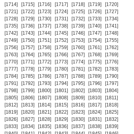
[1714]
[1715]
[1716]
[1717]
[1718]
[1719]
[1720]
[1721]
[1722]
[1723]
[1724]
[1725]
[1726]
[1727]
[1728]
[1729]
[1730]
[1731]
[1732]
[1733]
[1734]
[1735]
[1736]
[1737]
[1738]
[1739]
[1740]
[1741]
[1742]
[1743]
[1744]
[1745]
[1746]
[1747]
[1748]
[1749]
[1750]
[1751]
[1752]
[1753]
[1754]
[1755]
[1756]
[1757]
[1758]
[1759]
[1760]
[1761]
[1762]
[1763]
[1764]
[1765]
[1766]
[1767]
[1768]
[1769]
[1770]
[1771]
[1772]
[1773]
[1774]
[1775]
[1776]
[1777]
[1778]
[1779]
[1780]
[1781]
[1782]
[1783]
[1784]
[1785]
[1786]
[1787]
[1788]
[1789]
[1790]
[1791]
[1792]
[1793]
[1794]
[1795]
[1796]
[1797]
[1798]
[1799]
[1800]
[1801]
[1802]
[1803]
[1804]
[1805]
[1806]
[1807]
[1808]
[1809]
[1810]
[1811]
[1812]
[1813]
[1814]
[1815]
[1816]
[1817]
[1818]
[1819]
[1820]
[1821]
[1822]
[1823]
[1824]
[1825]
[1826]
[1827]
[1828]
[1829]
[1830]
[1831]
[1832]
[1833]
[1834]
[1835]
[1836]
[1837]
[1838]
[1839]
[1840]
[1841]
[1842]
[1843]
[1844]
[1845]
[1846]