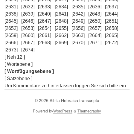
[2631]
[2632]
[2633]
[2634]
[2635]
[2636]
[2637]
[2638]
[2639]
[2640]
[2641]
[2642]
[2643]
[2644]
[2645]
[2646]
[2647]
[2648]
[2649]
[2650]
[2651]
[2652]
[2653]
[2654]
[2655]
[2656]
[2657]
[2658]
[2659]
[2660]
[2661]
[2662]
[2663]
[2664]
[2665]
[2666]
[2667]
[2668]
[2669]
[2670]
[2671]
[2672]
[2673]
[2674]
[ Neh 12 ]
[ Wortebene ]
[ Wortfügungsebene ]
[ Satzebene ]
Um Kommentare zu hinterlassen loggen Sie sich bitte ein.
© 2026
Biblia Hebraica transcripta
Powered by
WordPress
&
Themegraphy