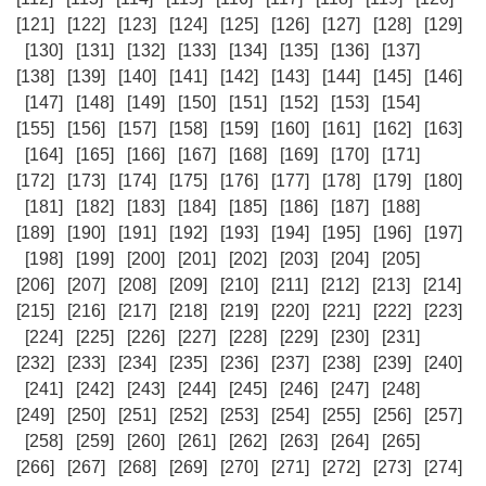
[121]
[122]
[123]
[124]
[125]
[126]
[127]
[128]
[129]
[130]
[131]
[132]
[133]
[134]
[135]
[136]
[137]
[138]
[139]
[140]
[141]
[142]
[143]
[144]
[145]
[146]
[147]
[148]
[149]
[150]
[151]
[152]
[153]
[154]
[155]
[156]
[157]
[158]
[159]
[160]
[161]
[162]
[163]
[164]
[165]
[166]
[167]
[168]
[169]
[170]
[171]
[172]
[173]
[174]
[175]
[176]
[177]
[178]
[179]
[180]
[181]
[182]
[183]
[184]
[185]
[186]
[187]
[188]
[189]
[190]
[191]
[192]
[193]
[194]
[195]
[196]
[197]
[198]
[199]
[200]
[201]
[202]
[203]
[204]
[205]
[206]
[207]
[208]
[209]
[210]
[211]
[212]
[213]
[214]
[215]
[216]
[217]
[218]
[219]
[220]
[221]
[222]
[223]
[224]
[225]
[226]
[227]
[228]
[229]
[230]
[231]
[232]
[233]
[234]
[235]
[236]
[237]
[238]
[239]
[240]
[241]
[242]
[243]
[244]
[245]
[246]
[247]
[248]
[249]
[250]
[251]
[252]
[253]
[254]
[255]
[256]
[257]
[258]
[259]
[260]
[261]
[262]
[263]
[264]
[265]
[266]
[267]
[268]
[269]
[270]
[271]
[272]
[273]
[274]