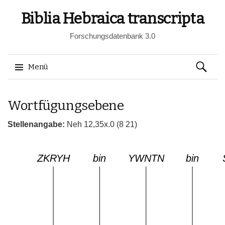
Biblia Hebraica transcripta
Forschungsdatenbank 3.0
Suchen
Menü
nach:
Springe
Wortfügungsebene
zum
Inhalt
Stellenangabe:
Neh 12,35x.0 (8 21)