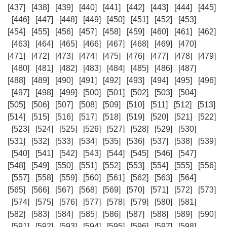
[437]
[438]
[439]
[440]
[441]
[442]
[443]
[444]
[445]
[446]
[447]
[448]
[449]
[450]
[451]
[452]
[453]
[454]
[455]
[456]
[457]
[458]
[459]
[460]
[461]
[462]
[463]
[464]
[465]
[466]
[467]
[468]
[469]
[470]
[471]
[472]
[473]
[474]
[475]
[476]
[477]
[478]
[479]
[480]
[481]
[482]
[483]
[484]
[485]
[486]
[487]
[488]
[489]
[490]
[491]
[492]
[493]
[494]
[495]
[496]
[497]
[498]
[499]
[500]
[501]
[502]
[503]
[504]
[505]
[506]
[507]
[508]
[509]
[510]
[511]
[512]
[513]
[514]
[515]
[516]
[517]
[518]
[519]
[520]
[521]
[522]
[523]
[524]
[525]
[526]
[527]
[528]
[529]
[530]
[531]
[532]
[533]
[534]
[535]
[536]
[537]
[538]
[539]
[540]
[541]
[542]
[543]
[544]
[545]
[546]
[547]
[548]
[549]
[550]
[551]
[552]
[553]
[554]
[555]
[556]
[557]
[558]
[559]
[560]
[561]
[562]
[563]
[564]
[565]
[566]
[567]
[568]
[569]
[570]
[571]
[572]
[573]
[574]
[575]
[576]
[577]
[578]
[579]
[580]
[581]
[582]
[583]
[584]
[585]
[586]
[587]
[588]
[589]
[590]
[591]
[592]
[593]
[594]
[595]
[596]
[597]
[598]