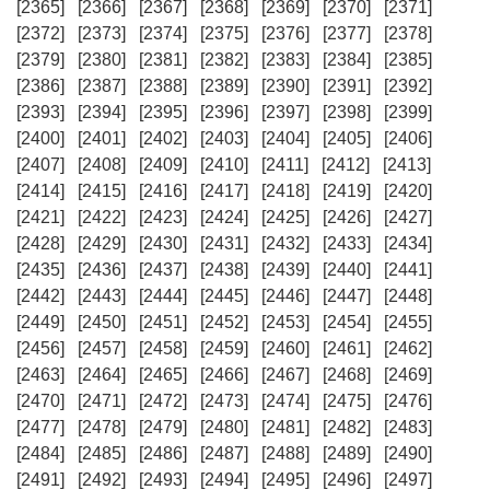
[2365]
[2366]
[2367]
[2368]
[2369]
[2370]
[2371]
[2372]
[2373]
[2374]
[2375]
[2376]
[2377]
[2378]
[2379]
[2380]
[2381]
[2382]
[2383]
[2384]
[2385]
[2386]
[2387]
[2388]
[2389]
[2390]
[2391]
[2392]
[2393]
[2394]
[2395]
[2396]
[2397]
[2398]
[2399]
[2400]
[2401]
[2402]
[2403]
[2404]
[2405]
[2406]
[2407]
[2408]
[2409]
[2410]
[2411]
[2412]
[2413]
[2414]
[2415]
[2416]
[2417]
[2418]
[2419]
[2420]
[2421]
[2422]
[2423]
[2424]
[2425]
[2426]
[2427]
[2428]
[2429]
[2430]
[2431]
[2432]
[2433]
[2434]
[2435]
[2436]
[2437]
[2438]
[2439]
[2440]
[2441]
[2442]
[2443]
[2444]
[2445]
[2446]
[2447]
[2448]
[2449]
[2450]
[2451]
[2452]
[2453]
[2454]
[2455]
[2456]
[2457]
[2458]
[2459]
[2460]
[2461]
[2462]
[2463]
[2464]
[2465]
[2466]
[2467]
[2468]
[2469]
[2470]
[2471]
[2472]
[2473]
[2474]
[2475]
[2476]
[2477]
[2478]
[2479]
[2480]
[2481]
[2482]
[2483]
[2484]
[2485]
[2486]
[2487]
[2488]
[2489]
[2490]
[2491]
[2492]
[2493]
[2494]
[2495]
[2496]
[2497]