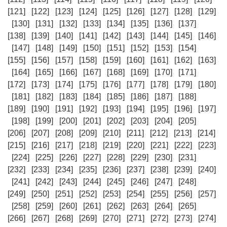
[121]
[122]
[123]
[124]
[125]
[126]
[127]
[128]
[129]
[130]
[131]
[132]
[133]
[134]
[135]
[136]
[137]
[138]
[139]
[140]
[141]
[142]
[143]
[144]
[145]
[146]
[147]
[148]
[149]
[150]
[151]
[152]
[153]
[154]
[155]
[156]
[157]
[158]
[159]
[160]
[161]
[162]
[163]
[164]
[165]
[166]
[167]
[168]
[169]
[170]
[171]
[172]
[173]
[174]
[175]
[176]
[177]
[178]
[179]
[180]
[181]
[182]
[183]
[184]
[185]
[186]
[187]
[188]
[189]
[190]
[191]
[192]
[193]
[194]
[195]
[196]
[197]
[198]
[199]
[200]
[201]
[202]
[203]
[204]
[205]
[206]
[207]
[208]
[209]
[210]
[211]
[212]
[213]
[214]
[215]
[216]
[217]
[218]
[219]
[220]
[221]
[222]
[223]
[224]
[225]
[226]
[227]
[228]
[229]
[230]
[231]
[232]
[233]
[234]
[235]
[236]
[237]
[238]
[239]
[240]
[241]
[242]
[243]
[244]
[245]
[246]
[247]
[248]
[249]
[250]
[251]
[252]
[253]
[254]
[255]
[256]
[257]
[258]
[259]
[260]
[261]
[262]
[263]
[264]
[265]
[266]
[267]
[268]
[269]
[270]
[271]
[272]
[273]
[274]