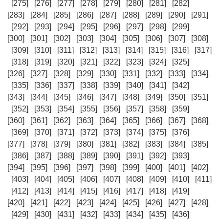
[275]
[276]
[277]
[278]
[279]
[280]
[281]
[282]
[283]
[284]
[285]
[286]
[287]
[288]
[289]
[290]
[291]
[292]
[293]
[294]
[295]
[296]
[297]
[298]
[299]
[300]
[301]
[302]
[303]
[304]
[305]
[306]
[307]
[308]
[309]
[310]
[311]
[312]
[313]
[314]
[315]
[316]
[317]
[318]
[319]
[320]
[321]
[322]
[323]
[324]
[325]
[326]
[327]
[328]
[329]
[330]
[331]
[332]
[333]
[334]
[335]
[336]
[337]
[338]
[339]
[340]
[341]
[342]
[343]
[344]
[345]
[346]
[347]
[348]
[349]
[350]
[351]
[352]
[353]
[354]
[355]
[356]
[357]
[358]
[359]
[360]
[361]
[362]
[363]
[364]
[365]
[366]
[367]
[368]
[369]
[370]
[371]
[372]
[373]
[374]
[375]
[376]
[377]
[378]
[379]
[380]
[381]
[382]
[383]
[384]
[385]
[386]
[387]
[388]
[389]
[390]
[391]
[392]
[393]
[394]
[395]
[396]
[397]
[398]
[399]
[400]
[401]
[402]
[403]
[404]
[405]
[406]
[407]
[408]
[409]
[410]
[411]
[412]
[413]
[414]
[415]
[416]
[417]
[418]
[419]
[420]
[421]
[422]
[423]
[424]
[425]
[426]
[427]
[428]
[429]
[430]
[431]
[432]
[433]
[434]
[435]
[436]