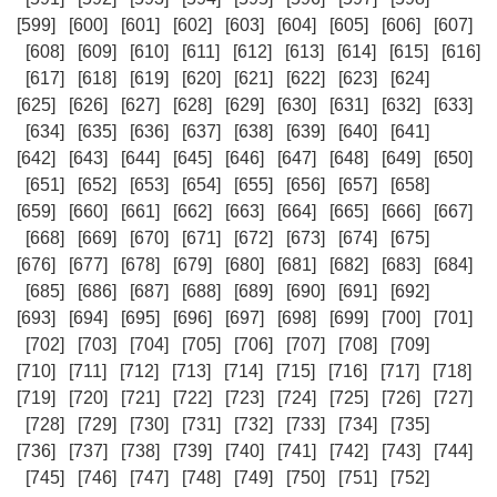
[599]
[600]
[601]
[602]
[603]
[604]
[605]
[606]
[607]
[608]
[609]
[610]
[611]
[612]
[613]
[614]
[615]
[616]
[617]
[618]
[619]
[620]
[621]
[622]
[623]
[624]
[625]
[626]
[627]
[628]
[629]
[630]
[631]
[632]
[633]
[634]
[635]
[636]
[637]
[638]
[639]
[640]
[641]
[642]
[643]
[644]
[645]
[646]
[647]
[648]
[649]
[650]
[651]
[652]
[653]
[654]
[655]
[656]
[657]
[658]
[659]
[660]
[661]
[662]
[663]
[664]
[665]
[666]
[667]
[668]
[669]
[670]
[671]
[672]
[673]
[674]
[675]
[676]
[677]
[678]
[679]
[680]
[681]
[682]
[683]
[684]
[685]
[686]
[687]
[688]
[689]
[690]
[691]
[692]
[693]
[694]
[695]
[696]
[697]
[698]
[699]
[700]
[701]
[702]
[703]
[704]
[705]
[706]
[707]
[708]
[709]
[710]
[711]
[712]
[713]
[714]
[715]
[716]
[717]
[718]
[719]
[720]
[721]
[722]
[723]
[724]
[725]
[726]
[727]
[728]
[729]
[730]
[731]
[732]
[733]
[734]
[735]
[736]
[737]
[738]
[739]
[740]
[741]
[742]
[743]
[744]
[745]
[746]
[747]
[748]
[749]
[750]
[751]
[752]