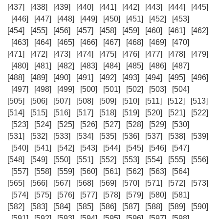
[437]
[438]
[439]
[440]
[441]
[442]
[443]
[444]
[445]
[446]
[447]
[448]
[449]
[450]
[451]
[452]
[453]
[454]
[455]
[456]
[457]
[458]
[459]
[460]
[461]
[462]
[463]
[464]
[465]
[466]
[467]
[468]
[469]
[470]
[471]
[472]
[473]
[474]
[475]
[476]
[477]
[478]
[479]
[480]
[481]
[482]
[483]
[484]
[485]
[486]
[487]
[488]
[489]
[490]
[491]
[492]
[493]
[494]
[495]
[496]
[497]
[498]
[499]
[500]
[501]
[502]
[503]
[504]
[505]
[506]
[507]
[508]
[509]
[510]
[511]
[512]
[513]
[514]
[515]
[516]
[517]
[518]
[519]
[520]
[521]
[522]
[523]
[524]
[525]
[526]
[527]
[528]
[529]
[530]
[531]
[532]
[533]
[534]
[535]
[536]
[537]
[538]
[539]
[540]
[541]
[542]
[543]
[544]
[545]
[546]
[547]
[548]
[549]
[550]
[551]
[552]
[553]
[554]
[555]
[556]
[557]
[558]
[559]
[560]
[561]
[562]
[563]
[564]
[565]
[566]
[567]
[568]
[569]
[570]
[571]
[572]
[573]
[574]
[575]
[576]
[577]
[578]
[579]
[580]
[581]
[582]
[583]
[584]
[585]
[586]
[587]
[588]
[589]
[590]
[591]
[592]
[593]
[594]
[595]
[596]
[597]
[598]