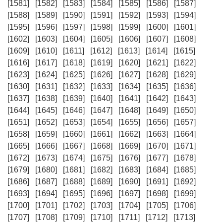
[1581]
[1582]
[1583]
[1584]
[1585]
[1586]
[1587]
[1588]
[1589]
[1590]
[1591]
[1592]
[1593]
[1594]
[1595]
[1596]
[1597]
[1598]
[1599]
[1600]
[1601]
[1602]
[1603]
[1604]
[1605]
[1606]
[1607]
[1608]
[1609]
[1610]
[1611]
[1612]
[1613]
[1614]
[1615]
[1616]
[1617]
[1618]
[1619]
[1620]
[1621]
[1622]
[1623]
[1624]
[1625]
[1626]
[1627]
[1628]
[1629]
[1630]
[1631]
[1632]
[1633]
[1634]
[1635]
[1636]
[1637]
[1638]
[1639]
[1640]
[1641]
[1642]
[1643]
[1644]
[1645]
[1646]
[1647]
[1648]
[1649]
[1650]
[1651]
[1652]
[1653]
[1654]
[1655]
[1656]
[1657]
[1658]
[1659]
[1660]
[1661]
[1662]
[1663]
[1664]
[1665]
[1666]
[1667]
[1668]
[1669]
[1670]
[1671]
[1672]
[1673]
[1674]
[1675]
[1676]
[1677]
[1678]
[1679]
[1680]
[1681]
[1682]
[1683]
[1684]
[1685]
[1686]
[1687]
[1688]
[1689]
[1690]
[1691]
[1692]
[1693]
[1694]
[1695]
[1696]
[1697]
[1698]
[1699]
[1700]
[1701]
[1702]
[1703]
[1704]
[1705]
[1706]
[1707]
[1708]
[1709]
[1710]
[1711]
[1712]
[1713]