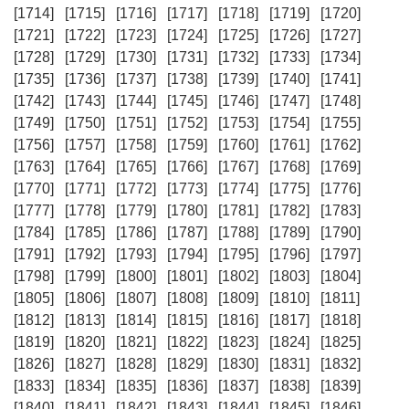
[1714]
[1715]
[1716]
[1717]
[1718]
[1719]
[1720]
[1721]
[1722]
[1723]
[1724]
[1725]
[1726]
[1727]
[1728]
[1729]
[1730]
[1731]
[1732]
[1733]
[1734]
[1735]
[1736]
[1737]
[1738]
[1739]
[1740]
[1741]
[1742]
[1743]
[1744]
[1745]
[1746]
[1747]
[1748]
[1749]
[1750]
[1751]
[1752]
[1753]
[1754]
[1755]
[1756]
[1757]
[1758]
[1759]
[1760]
[1761]
[1762]
[1763]
[1764]
[1765]
[1766]
[1767]
[1768]
[1769]
[1770]
[1771]
[1772]
[1773]
[1774]
[1775]
[1776]
[1777]
[1778]
[1779]
[1780]
[1781]
[1782]
[1783]
[1784]
[1785]
[1786]
[1787]
[1788]
[1789]
[1790]
[1791]
[1792]
[1793]
[1794]
[1795]
[1796]
[1797]
[1798]
[1799]
[1800]
[1801]
[1802]
[1803]
[1804]
[1805]
[1806]
[1807]
[1808]
[1809]
[1810]
[1811]
[1812]
[1813]
[1814]
[1815]
[1816]
[1817]
[1818]
[1819]
[1820]
[1821]
[1822]
[1823]
[1824]
[1825]
[1826]
[1827]
[1828]
[1829]
[1830]
[1831]
[1832]
[1833]
[1834]
[1835]
[1836]
[1837]
[1838]
[1839]
[1840]
[1841]
[1842]
[1843]
[1844]
[1845]
[1846]