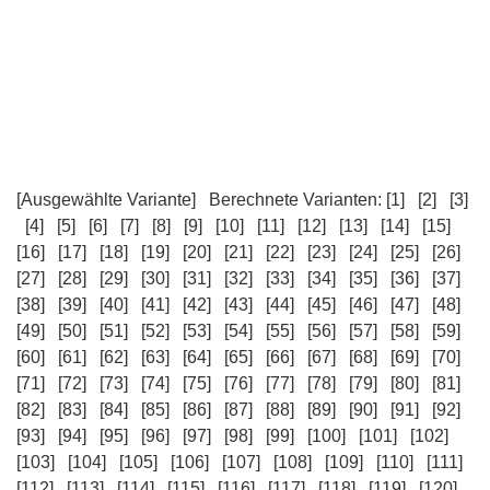
[Ausgewählte Variante]
Berechnete Varianten:
[1]
[2]
[3]
[4]
[5]
[6]
[7]
[8]
[9]
[10]
[11]
[12]
[13]
[14]
[15]
[16]
[17]
[18]
[19]
[20]
[21]
[22]
[23]
[24]
[25]
[26]
[27]
[28]
[29]
[30]
[31]
[32]
[33]
[34]
[35]
[36]
[37]
[38]
[39]
[40]
[41]
[42]
[43]
[44]
[45]
[46]
[47]
[48]
[49]
[50]
[51]
[52]
[53]
[54]
[55]
[56]
[57]
[58]
[59]
[60]
[61]
[62]
[63]
[64]
[65]
[66]
[67]
[68]
[69]
[70]
[71]
[72]
[73]
[74]
[75]
[76]
[77]
[78]
[79]
[80]
[81]
[82]
[83]
[84]
[85]
[86]
[87]
[88]
[89]
[90]
[91]
[92]
[93]
[94]
[95]
[96]
[97]
[98]
[99]
[100]
[101]
[102]
[103]
[104]
[105]
[106]
[107]
[108]
[109]
[110]
[111]
[112]
[113]
[114]
[115]
[116]
[117]
[118]
[119]
[120]