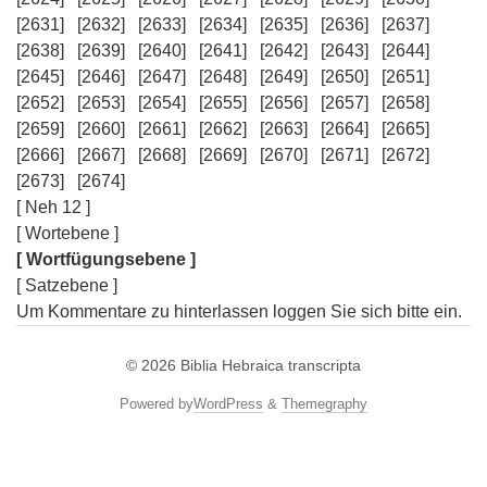
[2631]
[2632]
[2633]
[2634]
[2635]
[2636]
[2637]
[2638]
[2639]
[2640]
[2641]
[2642]
[2643]
[2644]
[2645]
[2646]
[2647]
[2648]
[2649]
[2650]
[2651]
[2652]
[2653]
[2654]
[2655]
[2656]
[2657]
[2658]
[2659]
[2660]
[2661]
[2662]
[2663]
[2664]
[2665]
[2666]
[2667]
[2668]
[2669]
[2670]
[2671]
[2672]
[2673]
[2674]
[ Neh 12 ]
[ Wortebene ]
[ Wortfügungsebene ]
[ Satzebene ]
Um Kommentare zu hinterlassen loggen Sie sich bitte ein.
© 2026
Biblia Hebraica transcripta
Powered by
WordPress
&
Themegraphy