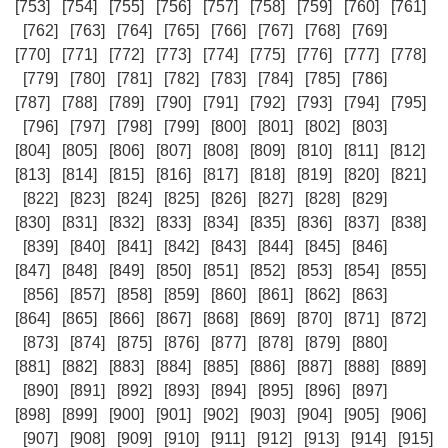
[753]
[754]
[755]
[756]
[757]
[758]
[759]
[760]
[761]
[762]
[763]
[764]
[765]
[766]
[767]
[768]
[769]
[770]
[771]
[772]
[773]
[774]
[775]
[776]
[777]
[778]
[779]
[780]
[781]
[782]
[783]
[784]
[785]
[786]
[787]
[788]
[789]
[790]
[791]
[792]
[793]
[794]
[795]
[796]
[797]
[798]
[799]
[800]
[801]
[802]
[803]
[804]
[805]
[806]
[807]
[808]
[809]
[810]
[811]
[812]
[813]
[814]
[815]
[816]
[817]
[818]
[819]
[820]
[821]
[822]
[823]
[824]
[825]
[826]
[827]
[828]
[829]
[830]
[831]
[832]
[833]
[834]
[835]
[836]
[837]
[838]
[839]
[840]
[841]
[842]
[843]
[844]
[845]
[846]
[847]
[848]
[849]
[850]
[851]
[852]
[853]
[854]
[855]
[856]
[857]
[858]
[859]
[860]
[861]
[862]
[863]
[864]
[865]
[866]
[867]
[868]
[869]
[870]
[871]
[872]
[873]
[874]
[875]
[876]
[877]
[878]
[879]
[880]
[881]
[882]
[883]
[884]
[885]
[886]
[887]
[888]
[889]
[890]
[891]
[892]
[893]
[894]
[895]
[896]
[897]
[898]
[899]
[900]
[901]
[902]
[903]
[904]
[905]
[906]
[907]
[908]
[909]
[910]
[911]
[912]
[913]
[914]
[915]