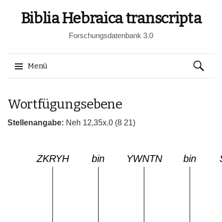
Biblia Hebraica transcripta
Forschungsdatenbank 3.0
Suchen
Menü
nach:
Springe
Wortfügungsebene
zum
Inhalt
Stellenangabe:
Neh 12,35x.0 (8 21)