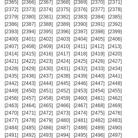
[2365]
[2366]
[2367]
[2368]
[2369]
[2370]
[2371]
[2372]
[2373]
[2374]
[2375]
[2376]
[2377]
[2378]
[2379]
[2380]
[2381]
[2382]
[2383]
[2384]
[2385]
[2386]
[2387]
[2388]
[2389]
[2390]
[2391]
[2392]
[2393]
[2394]
[2395]
[2396]
[2397]
[2398]
[2399]
[2400]
[2401]
[2402]
[2403]
[2404]
[2405]
[2406]
[2407]
[2408]
[2409]
[2410]
[2411]
[2412]
[2413]
[2414]
[2415]
[2416]
[2417]
[2418]
[2419]
[2420]
[2421]
[2422]
[2423]
[2424]
[2425]
[2426]
[2427]
[2428]
[2429]
[2430]
[2431]
[2432]
[2433]
[2434]
[2435]
[2436]
[2437]
[2438]
[2439]
[2440]
[2441]
[2442]
[2443]
[2444]
[2445]
[2446]
[2447]
[2448]
[2449]
[2450]
[2451]
[2452]
[2453]
[2454]
[2455]
[2456]
[2457]
[2458]
[2459]
[2460]
[2461]
[2462]
[2463]
[2464]
[2465]
[2466]
[2467]
[2468]
[2469]
[2470]
[2471]
[2472]
[2473]
[2474]
[2475]
[2476]
[2477]
[2478]
[2479]
[2480]
[2481]
[2482]
[2483]
[2484]
[2485]
[2486]
[2487]
[2488]
[2489]
[2490]
[2491]
[2492]
[2493]
[2494]
[2495]
[2496]
[2497]