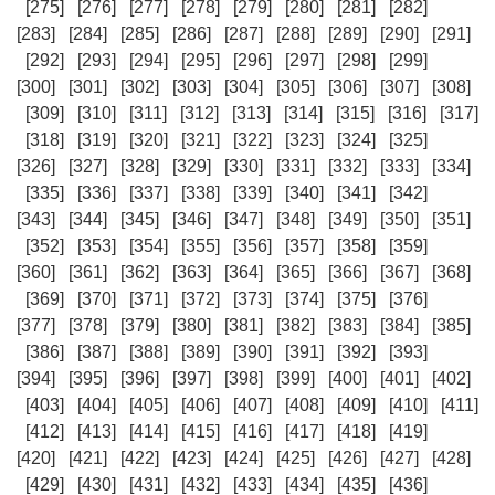
[275]
[276]
[277]
[278]
[279]
[280]
[281]
[282]
[283]
[284]
[285]
[286]
[287]
[288]
[289]
[290]
[291]
[292]
[293]
[294]
[295]
[296]
[297]
[298]
[299]
[300]
[301]
[302]
[303]
[304]
[305]
[306]
[307]
[308]
[309]
[310]
[311]
[312]
[313]
[314]
[315]
[316]
[317]
[318]
[319]
[320]
[321]
[322]
[323]
[324]
[325]
[326]
[327]
[328]
[329]
[330]
[331]
[332]
[333]
[334]
[335]
[336]
[337]
[338]
[339]
[340]
[341]
[342]
[343]
[344]
[345]
[346]
[347]
[348]
[349]
[350]
[351]
[352]
[353]
[354]
[355]
[356]
[357]
[358]
[359]
[360]
[361]
[362]
[363]
[364]
[365]
[366]
[367]
[368]
[369]
[370]
[371]
[372]
[373]
[374]
[375]
[376]
[377]
[378]
[379]
[380]
[381]
[382]
[383]
[384]
[385]
[386]
[387]
[388]
[389]
[390]
[391]
[392]
[393]
[394]
[395]
[396]
[397]
[398]
[399]
[400]
[401]
[402]
[403]
[404]
[405]
[406]
[407]
[408]
[409]
[410]
[411]
[412]
[413]
[414]
[415]
[416]
[417]
[418]
[419]
[420]
[421]
[422]
[423]
[424]
[425]
[426]
[427]
[428]
[429]
[430]
[431]
[432]
[433]
[434]
[435]
[436]