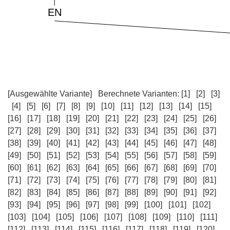
[Ausgewählte Variante]
Berechnete Varianten:
[1]
[2]
[3]
[4]
[5]
[6]
[7]
[8]
[9]
[10]
[11]
[12]
[13]
[14]
[15]
[16]
[17]
[18]
[19]
[20]
[21]
[22]
[23]
[24]
[25]
[26]
[27]
[28]
[29]
[30]
[31]
[32]
[33]
[34]
[35]
[36]
[37]
[38]
[39]
[40]
[41]
[42]
[43]
[44]
[45]
[46]
[47]
[48]
[49]
[50]
[51]
[52]
[53]
[54]
[55]
[56]
[57]
[58]
[59]
[60]
[61]
[62]
[63]
[64]
[65]
[66]
[67]
[68]
[69]
[70]
[71]
[72]
[73]
[74]
[75]
[76]
[77]
[78]
[79]
[80]
[81]
[82]
[83]
[84]
[85]
[86]
[87]
[88]
[89]
[90]
[91]
[92]
[93]
[94]
[95]
[96]
[97]
[98]
[99]
[100]
[101]
[102]
[103]
[104]
[105]
[106]
[107]
[108]
[109]
[110]
[111]
[112]
[113]
[114]
[115]
[116]
[117]
[118]
[119]
[120]