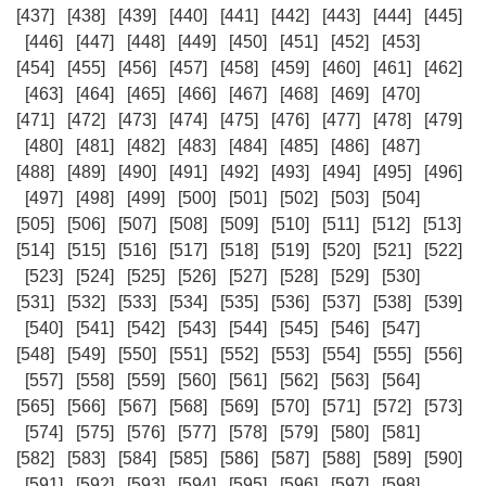
[437]
[438]
[439]
[440]
[441]
[442]
[443]
[444]
[445]
[446]
[447]
[448]
[449]
[450]
[451]
[452]
[453]
[454]
[455]
[456]
[457]
[458]
[459]
[460]
[461]
[462]
[463]
[464]
[465]
[466]
[467]
[468]
[469]
[470]
[471]
[472]
[473]
[474]
[475]
[476]
[477]
[478]
[479]
[480]
[481]
[482]
[483]
[484]
[485]
[486]
[487]
[488]
[489]
[490]
[491]
[492]
[493]
[494]
[495]
[496]
[497]
[498]
[499]
[500]
[501]
[502]
[503]
[504]
[505]
[506]
[507]
[508]
[509]
[510]
[511]
[512]
[513]
[514]
[515]
[516]
[517]
[518]
[519]
[520]
[521]
[522]
[523]
[524]
[525]
[526]
[527]
[528]
[529]
[530]
[531]
[532]
[533]
[534]
[535]
[536]
[537]
[538]
[539]
[540]
[541]
[542]
[543]
[544]
[545]
[546]
[547]
[548]
[549]
[550]
[551]
[552]
[553]
[554]
[555]
[556]
[557]
[558]
[559]
[560]
[561]
[562]
[563]
[564]
[565]
[566]
[567]
[568]
[569]
[570]
[571]
[572]
[573]
[574]
[575]
[576]
[577]
[578]
[579]
[580]
[581]
[582]
[583]
[584]
[585]
[586]
[587]
[588]
[589]
[590]
[591]
[592]
[593]
[594]
[595]
[596]
[597]
[598]