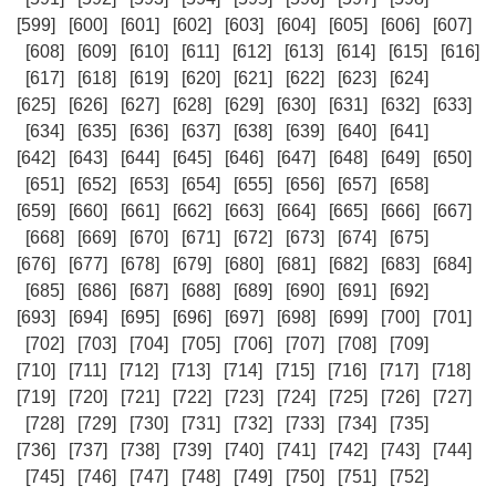
[599]
[600]
[601]
[602]
[603]
[604]
[605]
[606]
[607]
[608]
[609]
[610]
[611]
[612]
[613]
[614]
[615]
[616]
[617]
[618]
[619]
[620]
[621]
[622]
[623]
[624]
[625]
[626]
[627]
[628]
[629]
[630]
[631]
[632]
[633]
[634]
[635]
[636]
[637]
[638]
[639]
[640]
[641]
[642]
[643]
[644]
[645]
[646]
[647]
[648]
[649]
[650]
[651]
[652]
[653]
[654]
[655]
[656]
[657]
[658]
[659]
[660]
[661]
[662]
[663]
[664]
[665]
[666]
[667]
[668]
[669]
[670]
[671]
[672]
[673]
[674]
[675]
[676]
[677]
[678]
[679]
[680]
[681]
[682]
[683]
[684]
[685]
[686]
[687]
[688]
[689]
[690]
[691]
[692]
[693]
[694]
[695]
[696]
[697]
[698]
[699]
[700]
[701]
[702]
[703]
[704]
[705]
[706]
[707]
[708]
[709]
[710]
[711]
[712]
[713]
[714]
[715]
[716]
[717]
[718]
[719]
[720]
[721]
[722]
[723]
[724]
[725]
[726]
[727]
[728]
[729]
[730]
[731]
[732]
[733]
[734]
[735]
[736]
[737]
[738]
[739]
[740]
[741]
[742]
[743]
[744]
[745]
[746]
[747]
[748]
[749]
[750]
[751]
[752]