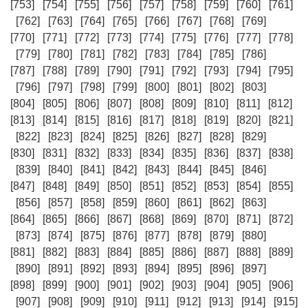
[753]
[754]
[755]
[756]
[757]
[758]
[759]
[760]
[761]
[762]
[763]
[764]
[765]
[766]
[767]
[768]
[769]
[770]
[771]
[772]
[773]
[774]
[775]
[776]
[777]
[778]
[779]
[780]
[781]
[782]
[783]
[784]
[785]
[786]
[787]
[788]
[789]
[790]
[791]
[792]
[793]
[794]
[795]
[796]
[797]
[798]
[799]
[800]
[801]
[802]
[803]
[804]
[805]
[806]
[807]
[808]
[809]
[810]
[811]
[812]
[813]
[814]
[815]
[816]
[817]
[818]
[819]
[820]
[821]
[822]
[823]
[824]
[825]
[826]
[827]
[828]
[829]
[830]
[831]
[832]
[833]
[834]
[835]
[836]
[837]
[838]
[839]
[840]
[841]
[842]
[843]
[844]
[845]
[846]
[847]
[848]
[849]
[850]
[851]
[852]
[853]
[854]
[855]
[856]
[857]
[858]
[859]
[860]
[861]
[862]
[863]
[864]
[865]
[866]
[867]
[868]
[869]
[870]
[871]
[872]
[873]
[874]
[875]
[876]
[877]
[878]
[879]
[880]
[881]
[882]
[883]
[884]
[885]
[886]
[887]
[888]
[889]
[890]
[891]
[892]
[893]
[894]
[895]
[896]
[897]
[898]
[899]
[900]
[901]
[902]
[903]
[904]
[905]
[906]
[907]
[908]
[909]
[910]
[911]
[912]
[913]
[914]
[915]