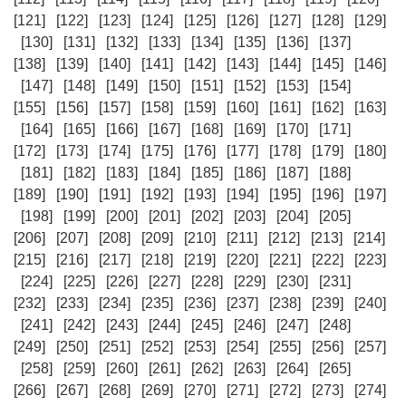
[121]
[122]
[123]
[124]
[125]
[126]
[127]
[128]
[129]
[130]
[131]
[132]
[133]
[134]
[135]
[136]
[137]
[138]
[139]
[140]
[141]
[142]
[143]
[144]
[145]
[146]
[147]
[148]
[149]
[150]
[151]
[152]
[153]
[154]
[155]
[156]
[157]
[158]
[159]
[160]
[161]
[162]
[163]
[164]
[165]
[166]
[167]
[168]
[169]
[170]
[171]
[172]
[173]
[174]
[175]
[176]
[177]
[178]
[179]
[180]
[181]
[182]
[183]
[184]
[185]
[186]
[187]
[188]
[189]
[190]
[191]
[192]
[193]
[194]
[195]
[196]
[197]
[198]
[199]
[200]
[201]
[202]
[203]
[204]
[205]
[206]
[207]
[208]
[209]
[210]
[211]
[212]
[213]
[214]
[215]
[216]
[217]
[218]
[219]
[220]
[221]
[222]
[223]
[224]
[225]
[226]
[227]
[228]
[229]
[230]
[231]
[232]
[233]
[234]
[235]
[236]
[237]
[238]
[239]
[240]
[241]
[242]
[243]
[244]
[245]
[246]
[247]
[248]
[249]
[250]
[251]
[252]
[253]
[254]
[255]
[256]
[257]
[258]
[259]
[260]
[261]
[262]
[263]
[264]
[265]
[266]
[267]
[268]
[269]
[270]
[271]
[272]
[273]
[274]