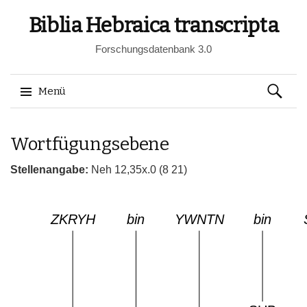
Biblia Hebraica transcripta
Forschungsdatenbank 3.0
Suchen
Menü
nach:
Springe
Wortfügungsebene
zum
Inhalt
Stellenangabe:
Neh 12,35x.0 (8 21)