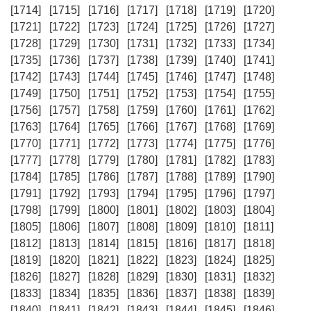
[1714]
[1715]
[1716]
[1717]
[1718]
[1719]
[1720]
[1721]
[1722]
[1723]
[1724]
[1725]
[1726]
[1727]
[1728]
[1729]
[1730]
[1731]
[1732]
[1733]
[1734]
[1735]
[1736]
[1737]
[1738]
[1739]
[1740]
[1741]
[1742]
[1743]
[1744]
[1745]
[1746]
[1747]
[1748]
[1749]
[1750]
[1751]
[1752]
[1753]
[1754]
[1755]
[1756]
[1757]
[1758]
[1759]
[1760]
[1761]
[1762]
[1763]
[1764]
[1765]
[1766]
[1767]
[1768]
[1769]
[1770]
[1771]
[1772]
[1773]
[1774]
[1775]
[1776]
[1777]
[1778]
[1779]
[1780]
[1781]
[1782]
[1783]
[1784]
[1785]
[1786]
[1787]
[1788]
[1789]
[1790]
[1791]
[1792]
[1793]
[1794]
[1795]
[1796]
[1797]
[1798]
[1799]
[1800]
[1801]
[1802]
[1803]
[1804]
[1805]
[1806]
[1807]
[1808]
[1809]
[1810]
[1811]
[1812]
[1813]
[1814]
[1815]
[1816]
[1817]
[1818]
[1819]
[1820]
[1821]
[1822]
[1823]
[1824]
[1825]
[1826]
[1827]
[1828]
[1829]
[1830]
[1831]
[1832]
[1833]
[1834]
[1835]
[1836]
[1837]
[1838]
[1839]
[1840]
[1841]
[1842]
[1843]
[1844]
[1845]
[1846]