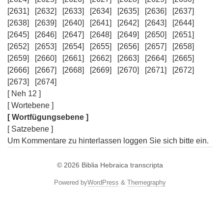
[2631]
[2632]
[2633]
[2634]
[2635]
[2636]
[2637]
[2638]
[2639]
[2640]
[2641]
[2642]
[2643]
[2644]
[2645]
[2646]
[2647]
[2648]
[2649]
[2650]
[2651]
[2652]
[2653]
[2654]
[2655]
[2656]
[2657]
[2658]
[2659]
[2660]
[2661]
[2662]
[2663]
[2664]
[2665]
[2666]
[2667]
[2668]
[2669]
[2670]
[2671]
[2672]
[2673]
[2674]
[ Neh 12 ]
[ Wortebene ]
[ Wortfügungsebene ]
[ Satzebene ]
Um Kommentare zu hinterlassen loggen Sie sich bitte ein.
© 2026
Biblia Hebraica transcripta
Powered by
WordPress
&
Themegraphy