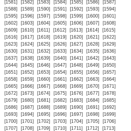
[1581]
[1582]
[1583]
[1584]
[1585]
[1586]
[1587]
[1588]
[1589]
[1590]
[1591]
[1592]
[1593]
[1594]
[1595]
[1596]
[1597]
[1598]
[1599]
[1600]
[1601]
[1602]
[1603]
[1604]
[1605]
[1606]
[1607]
[1608]
[1609]
[1610]
[1611]
[1612]
[1613]
[1614]
[1615]
[1616]
[1617]
[1618]
[1619]
[1620]
[1621]
[1622]
[1623]
[1624]
[1625]
[1626]
[1627]
[1628]
[1629]
[1630]
[1631]
[1632]
[1633]
[1634]
[1635]
[1636]
[1637]
[1638]
[1639]
[1640]
[1641]
[1642]
[1643]
[1644]
[1645]
[1646]
[1647]
[1648]
[1649]
[1650]
[1651]
[1652]
[1653]
[1654]
[1655]
[1656]
[1657]
[1658]
[1659]
[1660]
[1661]
[1662]
[1663]
[1664]
[1665]
[1666]
[1667]
[1668]
[1669]
[1670]
[1671]
[1672]
[1673]
[1674]
[1675]
[1676]
[1677]
[1678]
[1679]
[1680]
[1681]
[1682]
[1683]
[1684]
[1685]
[1686]
[1687]
[1688]
[1689]
[1690]
[1691]
[1692]
[1693]
[1694]
[1695]
[1696]
[1697]
[1698]
[1699]
[1700]
[1701]
[1702]
[1703]
[1704]
[1705]
[1706]
[1707]
[1708]
[1709]
[1710]
[1711]
[1712]
[1713]