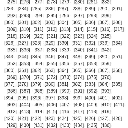
[275]
[276]
[277]
[278]
[279]
[280]
[281]
[282]
[283]
[284]
[285]
[286]
[287]
[288]
[289]
[290]
[291]
[292]
[293]
[294]
[295]
[296]
[297]
[298]
[299]
[300]
[301]
[302]
[303]
[304]
[305]
[306]
[307]
[308]
[309]
[310]
[311]
[312]
[313]
[314]
[315]
[316]
[317]
[318]
[319]
[320]
[321]
[322]
[323]
[324]
[325]
[326]
[327]
[328]
[329]
[330]
[331]
[332]
[333]
[334]
[335]
[336]
[337]
[338]
[339]
[340]
[341]
[342]
[343]
[344]
[345]
[346]
[347]
[348]
[349]
[350]
[351]
[352]
[353]
[354]
[355]
[356]
[357]
[358]
[359]
[360]
[361]
[362]
[363]
[364]
[365]
[366]
[367]
[368]
[369]
[370]
[371]
[372]
[373]
[374]
[375]
[376]
[377]
[378]
[379]
[380]
[381]
[382]
[383]
[384]
[385]
[386]
[387]
[388]
[389]
[390]
[391]
[392]
[393]
[394]
[395]
[396]
[397]
[398]
[399]
[400]
[401]
[402]
[403]
[404]
[405]
[406]
[407]
[408]
[409]
[410]
[411]
[412]
[413]
[414]
[415]
[416]
[417]
[418]
[419]
[420]
[421]
[422]
[423]
[424]
[425]
[426]
[427]
[428]
[429]
[430]
[431]
[432]
[433]
[434]
[435]
[436]