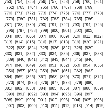
[753]
[754]
[755]
[756]
[757]
[758]
[759]
[760]
[761]
[762]
[763]
[764]
[765]
[766]
[767]
[768]
[769]
[770]
[771]
[772]
[773]
[774]
[775]
[776]
[777]
[778]
[779]
[780]
[781]
[782]
[783]
[784]
[785]
[786]
[787]
[788]
[789]
[790]
[791]
[792]
[793]
[794]
[795]
[796]
[797]
[798]
[799]
[800]
[801]
[802]
[803]
[804]
[805]
[806]
[807]
[808]
[809]
[810]
[811]
[812]
[813]
[814]
[815]
[816]
[817]
[818]
[819]
[820]
[821]
[822]
[823]
[824]
[825]
[826]
[827]
[828]
[829]
[830]
[831]
[832]
[833]
[834]
[835]
[836]
[837]
[838]
[839]
[840]
[841]
[842]
[843]
[844]
[845]
[846]
[847]
[848]
[849]
[850]
[851]
[852]
[853]
[854]
[855]
[856]
[857]
[858]
[859]
[860]
[861]
[862]
[863]
[864]
[865]
[866]
[867]
[868]
[869]
[870]
[871]
[872]
[873]
[874]
[875]
[876]
[877]
[878]
[879]
[880]
[881]
[882]
[883]
[884]
[885]
[886]
[887]
[888]
[889]
[890]
[891]
[892]
[893]
[894]
[895]
[896]
[897]
[898]
[899]
[900]
[901]
[902]
[903]
[904]
[905]
[906]
[907]
[908]
[909]
[910]
[911]
[912]
[913]
[914]
[915]