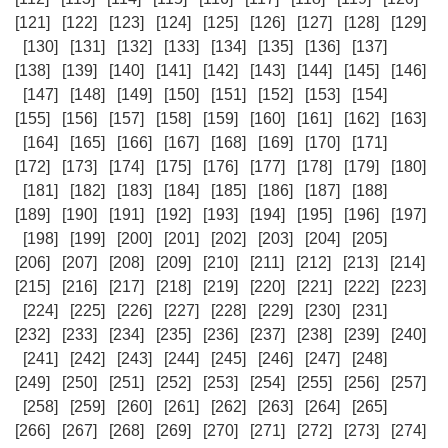
[121]
[122]
[123]
[124]
[125]
[126]
[127]
[128]
[129]
[130]
[131]
[132]
[133]
[134]
[135]
[136]
[137]
[138]
[139]
[140]
[141]
[142]
[143]
[144]
[145]
[146]
[147]
[148]
[149]
[150]
[151]
[152]
[153]
[154]
[155]
[156]
[157]
[158]
[159]
[160]
[161]
[162]
[163]
[164]
[165]
[166]
[167]
[168]
[169]
[170]
[171]
[172]
[173]
[174]
[175]
[176]
[177]
[178]
[179]
[180]
[181]
[182]
[183]
[184]
[185]
[186]
[187]
[188]
[189]
[190]
[191]
[192]
[193]
[194]
[195]
[196]
[197]
[198]
[199]
[200]
[201]
[202]
[203]
[204]
[205]
[206]
[207]
[208]
[209]
[210]
[211]
[212]
[213]
[214]
[215]
[216]
[217]
[218]
[219]
[220]
[221]
[222]
[223]
[224]
[225]
[226]
[227]
[228]
[229]
[230]
[231]
[232]
[233]
[234]
[235]
[236]
[237]
[238]
[239]
[240]
[241]
[242]
[243]
[244]
[245]
[246]
[247]
[248]
[249]
[250]
[251]
[252]
[253]
[254]
[255]
[256]
[257]
[258]
[259]
[260]
[261]
[262]
[263]
[264]
[265]
[266]
[267]
[268]
[269]
[270]
[271]
[272]
[273]
[274]