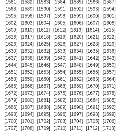
[1581]
[1582]
[1583]
[1584]
[1585]
[1586]
[1587]
[1588]
[1589]
[1590]
[1591]
[1592]
[1593]
[1594]
[1595]
[1596]
[1597]
[1598]
[1599]
[1600]
[1601]
[1602]
[1603]
[1604]
[1605]
[1606]
[1607]
[1608]
[1609]
[1610]
[1611]
[1612]
[1613]
[1614]
[1615]
[1616]
[1617]
[1618]
[1619]
[1620]
[1621]
[1622]
[1623]
[1624]
[1625]
[1626]
[1627]
[1628]
[1629]
[1630]
[1631]
[1632]
[1633]
[1634]
[1635]
[1636]
[1637]
[1638]
[1639]
[1640]
[1641]
[1642]
[1643]
[1644]
[1645]
[1646]
[1647]
[1648]
[1649]
[1650]
[1651]
[1652]
[1653]
[1654]
[1655]
[1656]
[1657]
[1658]
[1659]
[1660]
[1661]
[1662]
[1663]
[1664]
[1665]
[1666]
[1667]
[1668]
[1669]
[1670]
[1671]
[1672]
[1673]
[1674]
[1675]
[1676]
[1677]
[1678]
[1679]
[1680]
[1681]
[1682]
[1683]
[1684]
[1685]
[1686]
[1687]
[1688]
[1689]
[1690]
[1691]
[1692]
[1693]
[1694]
[1695]
[1696]
[1697]
[1698]
[1699]
[1700]
[1701]
[1702]
[1703]
[1704]
[1705]
[1706]
[1707]
[1708]
[1709]
[1710]
[1711]
[1712]
[1713]