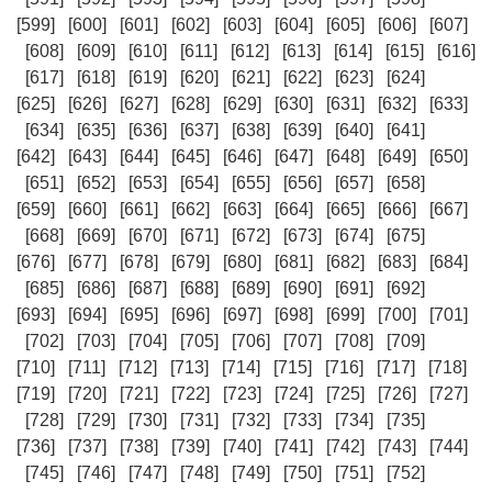
[599]
[600]
[601]
[602]
[603]
[604]
[605]
[606]
[607]
[608]
[609]
[610]
[611]
[612]
[613]
[614]
[615]
[616]
[617]
[618]
[619]
[620]
[621]
[622]
[623]
[624]
[625]
[626]
[627]
[628]
[629]
[630]
[631]
[632]
[633]
[634]
[635]
[636]
[637]
[638]
[639]
[640]
[641]
[642]
[643]
[644]
[645]
[646]
[647]
[648]
[649]
[650]
[651]
[652]
[653]
[654]
[655]
[656]
[657]
[658]
[659]
[660]
[661]
[662]
[663]
[664]
[665]
[666]
[667]
[668]
[669]
[670]
[671]
[672]
[673]
[674]
[675]
[676]
[677]
[678]
[679]
[680]
[681]
[682]
[683]
[684]
[685]
[686]
[687]
[688]
[689]
[690]
[691]
[692]
[693]
[694]
[695]
[696]
[697]
[698]
[699]
[700]
[701]
[702]
[703]
[704]
[705]
[706]
[707]
[708]
[709]
[710]
[711]
[712]
[713]
[714]
[715]
[716]
[717]
[718]
[719]
[720]
[721]
[722]
[723]
[724]
[725]
[726]
[727]
[728]
[729]
[730]
[731]
[732]
[733]
[734]
[735]
[736]
[737]
[738]
[739]
[740]
[741]
[742]
[743]
[744]
[745]
[746]
[747]
[748]
[749]
[750]
[751]
[752]