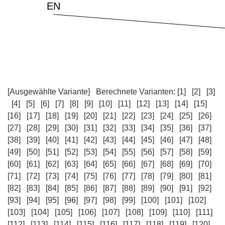
[Ausgewählte Variante]
Berechnete Varianten:
[1]
[2]
[3]
[4]
[5]
[6]
[7]
[8]
[9]
[10]
[11]
[12]
[13]
[14]
[15]
[16]
[17]
[18]
[19]
[20]
[21]
[22]
[23]
[24]
[25]
[26]
[27]
[28]
[29]
[30]
[31]
[32]
[33]
[34]
[35]
[36]
[37]
[38]
[39]
[40]
[41]
[42]
[43]
[44]
[45]
[46]
[47]
[48]
[49]
[50]
[51]
[52]
[53]
[54]
[55]
[56]
[57]
[58]
[59]
[60]
[61]
[62]
[63]
[64]
[65]
[66]
[67]
[68]
[69]
[70]
[71]
[72]
[73]
[74]
[75]
[76]
[77]
[78]
[79]
[80]
[81]
[82]
[83]
[84]
[85]
[86]
[87]
[88]
[89]
[90]
[91]
[92]
[93]
[94]
[95]
[96]
[97]
[98]
[99]
[100]
[101]
[102]
[103]
[104]
[105]
[106]
[107]
[108]
[109]
[110]
[111]
[112]
[113]
[114]
[115]
[116]
[117]
[118]
[119]
[120]