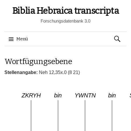
Biblia Hebraica transcripta
Forschungsdatenbank 3.0
Suchen
Menü
nach:
Springe
Wortfügungsebene
zum
Inhalt
Stellenangabe:
Neh 12,35x.0 (8 21)