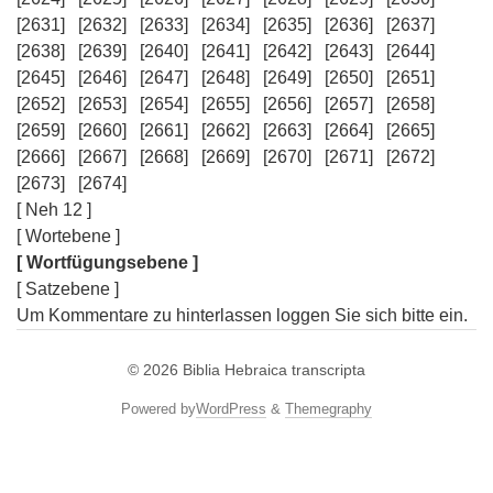
[2631]
[2632]
[2633]
[2634]
[2635]
[2636]
[2637]
[2638]
[2639]
[2640]
[2641]
[2642]
[2643]
[2644]
[2645]
[2646]
[2647]
[2648]
[2649]
[2650]
[2651]
[2652]
[2653]
[2654]
[2655]
[2656]
[2657]
[2658]
[2659]
[2660]
[2661]
[2662]
[2663]
[2664]
[2665]
[2666]
[2667]
[2668]
[2669]
[2670]
[2671]
[2672]
[2673]
[2674]
[ Neh 12 ]
[ Wortebene ]
[ Wortfügungsebene ]
[ Satzebene ]
Um Kommentare zu hinterlassen loggen Sie sich bitte ein.
© 2026
Biblia Hebraica transcripta
Powered by
WordPress
&
Themegraphy