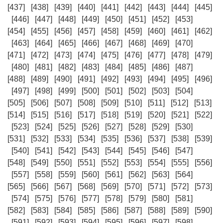
[437]
[438]
[439]
[440]
[441]
[442]
[443]
[444]
[445]
[446]
[447]
[448]
[449]
[450]
[451]
[452]
[453]
[454]
[455]
[456]
[457]
[458]
[459]
[460]
[461]
[462]
[463]
[464]
[465]
[466]
[467]
[468]
[469]
[470]
[471]
[472]
[473]
[474]
[475]
[476]
[477]
[478]
[479]
[480]
[481]
[482]
[483]
[484]
[485]
[486]
[487]
[488]
[489]
[490]
[491]
[492]
[493]
[494]
[495]
[496]
[497]
[498]
[499]
[500]
[501]
[502]
[503]
[504]
[505]
[506]
[507]
[508]
[509]
[510]
[511]
[512]
[513]
[514]
[515]
[516]
[517]
[518]
[519]
[520]
[521]
[522]
[523]
[524]
[525]
[526]
[527]
[528]
[529]
[530]
[531]
[532]
[533]
[534]
[535]
[536]
[537]
[538]
[539]
[540]
[541]
[542]
[543]
[544]
[545]
[546]
[547]
[548]
[549]
[550]
[551]
[552]
[553]
[554]
[555]
[556]
[557]
[558]
[559]
[560]
[561]
[562]
[563]
[564]
[565]
[566]
[567]
[568]
[569]
[570]
[571]
[572]
[573]
[574]
[575]
[576]
[577]
[578]
[579]
[580]
[581]
[582]
[583]
[584]
[585]
[586]
[587]
[588]
[589]
[590]
[591]
[592]
[593]
[594]
[595]
[596]
[597]
[598]