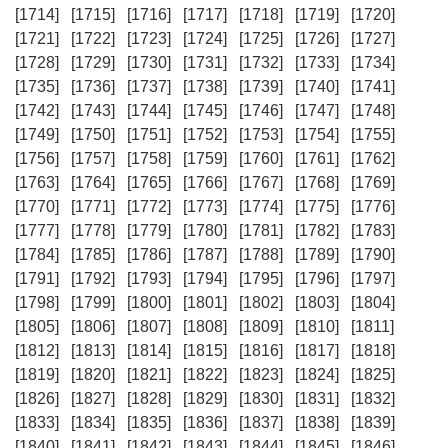
[1714]
[1715]
[1716]
[1717]
[1718]
[1719]
[1720]
[1721]
[1722]
[1723]
[1724]
[1725]
[1726]
[1727]
[1728]
[1729]
[1730]
[1731]
[1732]
[1733]
[1734]
[1735]
[1736]
[1737]
[1738]
[1739]
[1740]
[1741]
[1742]
[1743]
[1744]
[1745]
[1746]
[1747]
[1748]
[1749]
[1750]
[1751]
[1752]
[1753]
[1754]
[1755]
[1756]
[1757]
[1758]
[1759]
[1760]
[1761]
[1762]
[1763]
[1764]
[1765]
[1766]
[1767]
[1768]
[1769]
[1770]
[1771]
[1772]
[1773]
[1774]
[1775]
[1776]
[1777]
[1778]
[1779]
[1780]
[1781]
[1782]
[1783]
[1784]
[1785]
[1786]
[1787]
[1788]
[1789]
[1790]
[1791]
[1792]
[1793]
[1794]
[1795]
[1796]
[1797]
[1798]
[1799]
[1800]
[1801]
[1802]
[1803]
[1804]
[1805]
[1806]
[1807]
[1808]
[1809]
[1810]
[1811]
[1812]
[1813]
[1814]
[1815]
[1816]
[1817]
[1818]
[1819]
[1820]
[1821]
[1822]
[1823]
[1824]
[1825]
[1826]
[1827]
[1828]
[1829]
[1830]
[1831]
[1832]
[1833]
[1834]
[1835]
[1836]
[1837]
[1838]
[1839]
[1840]
[1841]
[1842]
[1843]
[1844]
[1845]
[1846]