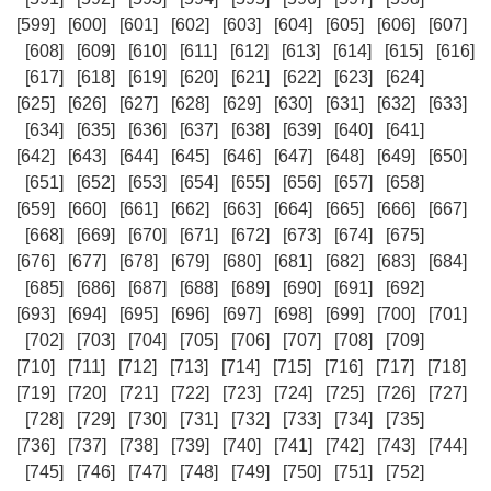
[599]
[600]
[601]
[602]
[603]
[604]
[605]
[606]
[607]
[608]
[609]
[610]
[611]
[612]
[613]
[614]
[615]
[616]
[617]
[618]
[619]
[620]
[621]
[622]
[623]
[624]
[625]
[626]
[627]
[628]
[629]
[630]
[631]
[632]
[633]
[634]
[635]
[636]
[637]
[638]
[639]
[640]
[641]
[642]
[643]
[644]
[645]
[646]
[647]
[648]
[649]
[650]
[651]
[652]
[653]
[654]
[655]
[656]
[657]
[658]
[659]
[660]
[661]
[662]
[663]
[664]
[665]
[666]
[667]
[668]
[669]
[670]
[671]
[672]
[673]
[674]
[675]
[676]
[677]
[678]
[679]
[680]
[681]
[682]
[683]
[684]
[685]
[686]
[687]
[688]
[689]
[690]
[691]
[692]
[693]
[694]
[695]
[696]
[697]
[698]
[699]
[700]
[701]
[702]
[703]
[704]
[705]
[706]
[707]
[708]
[709]
[710]
[711]
[712]
[713]
[714]
[715]
[716]
[717]
[718]
[719]
[720]
[721]
[722]
[723]
[724]
[725]
[726]
[727]
[728]
[729]
[730]
[731]
[732]
[733]
[734]
[735]
[736]
[737]
[738]
[739]
[740]
[741]
[742]
[743]
[744]
[745]
[746]
[747]
[748]
[749]
[750]
[751]
[752]