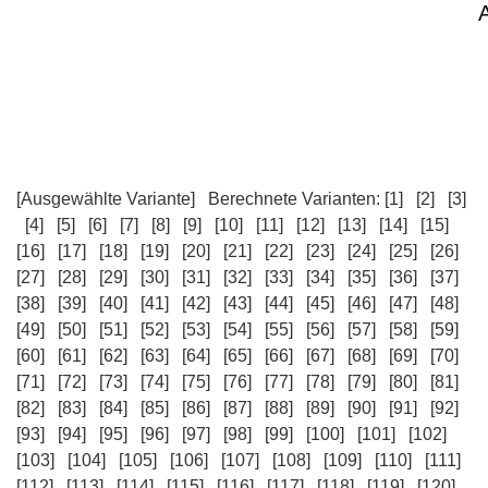
[Ausgewählte Variante]
Berechnete Varianten:
[1]
[2]
[3]
[4]
[5]
[6]
[7]
[8]
[9]
[10]
[11]
[12]
[13]
[14]
[15]
[16]
[17]
[18]
[19]
[20]
[21]
[22]
[23]
[24]
[25]
[26]
[27]
[28]
[29]
[30]
[31]
[32]
[33]
[34]
[35]
[36]
[37]
[38]
[39]
[40]
[41]
[42]
[43]
[44]
[45]
[46]
[47]
[48]
[49]
[50]
[51]
[52]
[53]
[54]
[55]
[56]
[57]
[58]
[59]
[60]
[61]
[62]
[63]
[64]
[65]
[66]
[67]
[68]
[69]
[70]
[71]
[72]
[73]
[74]
[75]
[76]
[77]
[78]
[79]
[80]
[81]
[82]
[83]
[84]
[85]
[86]
[87]
[88]
[89]
[90]
[91]
[92]
[93]
[94]
[95]
[96]
[97]
[98]
[99]
[100]
[101]
[102]
[103]
[104]
[105]
[106]
[107]
[108]
[109]
[110]
[111]
[112]
[113]
[114]
[115]
[116]
[117]
[118]
[119]
[120]