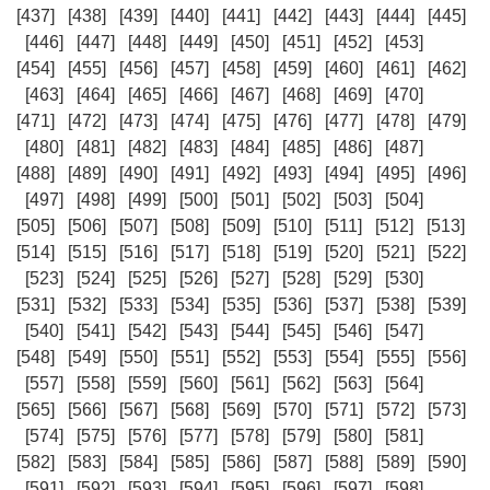
[437]
[438]
[439]
[440]
[441]
[442]
[443]
[444]
[445]
[446]
[447]
[448]
[449]
[450]
[451]
[452]
[453]
[454]
[455]
[456]
[457]
[458]
[459]
[460]
[461]
[462]
[463]
[464]
[465]
[466]
[467]
[468]
[469]
[470]
[471]
[472]
[473]
[474]
[475]
[476]
[477]
[478]
[479]
[480]
[481]
[482]
[483]
[484]
[485]
[486]
[487]
[488]
[489]
[490]
[491]
[492]
[493]
[494]
[495]
[496]
[497]
[498]
[499]
[500]
[501]
[502]
[503]
[504]
[505]
[506]
[507]
[508]
[509]
[510]
[511]
[512]
[513]
[514]
[515]
[516]
[517]
[518]
[519]
[520]
[521]
[522]
[523]
[524]
[525]
[526]
[527]
[528]
[529]
[530]
[531]
[532]
[533]
[534]
[535]
[536]
[537]
[538]
[539]
[540]
[541]
[542]
[543]
[544]
[545]
[546]
[547]
[548]
[549]
[550]
[551]
[552]
[553]
[554]
[555]
[556]
[557]
[558]
[559]
[560]
[561]
[562]
[563]
[564]
[565]
[566]
[567]
[568]
[569]
[570]
[571]
[572]
[573]
[574]
[575]
[576]
[577]
[578]
[579]
[580]
[581]
[582]
[583]
[584]
[585]
[586]
[587]
[588]
[589]
[590]
[591]
[592]
[593]
[594]
[595]
[596]
[597]
[598]