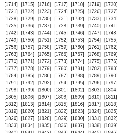
[1714]
[1715]
[1716]
[1717]
[1718]
[1719]
[1720]
[1721]
[1722]
[1723]
[1724]
[1725]
[1726]
[1727]
[1728]
[1729]
[1730]
[1731]
[1732]
[1733]
[1734]
[1735]
[1736]
[1737]
[1738]
[1739]
[1740]
[1741]
[1742]
[1743]
[1744]
[1745]
[1746]
[1747]
[1748]
[1749]
[1750]
[1751]
[1752]
[1753]
[1754]
[1755]
[1756]
[1757]
[1758]
[1759]
[1760]
[1761]
[1762]
[1763]
[1764]
[1765]
[1766]
[1767]
[1768]
[1769]
[1770]
[1771]
[1772]
[1773]
[1774]
[1775]
[1776]
[1777]
[1778]
[1779]
[1780]
[1781]
[1782]
[1783]
[1784]
[1785]
[1786]
[1787]
[1788]
[1789]
[1790]
[1791]
[1792]
[1793]
[1794]
[1795]
[1796]
[1797]
[1798]
[1799]
[1800]
[1801]
[1802]
[1803]
[1804]
[1805]
[1806]
[1807]
[1808]
[1809]
[1810]
[1811]
[1812]
[1813]
[1814]
[1815]
[1816]
[1817]
[1818]
[1819]
[1820]
[1821]
[1822]
[1823]
[1824]
[1825]
[1826]
[1827]
[1828]
[1829]
[1830]
[1831]
[1832]
[1833]
[1834]
[1835]
[1836]
[1837]
[1838]
[1839]
[1840]
[1841]
[1842]
[1843]
[1844]
[1845]
[1846]