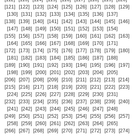
[121]
[122]
[123]
[124]
[125]
[126]
[127]
[128]
[129]
[130]
[131]
[132]
[133]
[134]
[135]
[136]
[137]
[138]
[139]
[140]
[141]
[142]
[143]
[144]
[145]
[146]
[147]
[148]
[149]
[150]
[151]
[152]
[153]
[154]
[155]
[156]
[157]
[158]
[159]
[160]
[161]
[162]
[163]
[164]
[165]
[166]
[167]
[168]
[169]
[170]
[171]
[172]
[173]
[174]
[175]
[176]
[177]
[178]
[179]
[180]
[181]
[182]
[183]
[184]
[185]
[186]
[187]
[188]
[189]
[190]
[191]
[192]
[193]
[194]
[195]
[196]
[197]
[198]
[199]
[200]
[201]
[202]
[203]
[204]
[205]
[206]
[207]
[208]
[209]
[210]
[211]
[212]
[213]
[214]
[215]
[216]
[217]
[218]
[219]
[220]
[221]
[222]
[223]
[224]
[225]
[226]
[227]
[228]
[229]
[230]
[231]
[232]
[233]
[234]
[235]
[236]
[237]
[238]
[239]
[240]
[241]
[242]
[243]
[244]
[245]
[246]
[247]
[248]
[249]
[250]
[251]
[252]
[253]
[254]
[255]
[256]
[257]
[258]
[259]
[260]
[261]
[262]
[263]
[264]
[265]
[266]
[267]
[268]
[269]
[270]
[271]
[272]
[273]
[274]