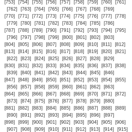
[753]
[754]
[755]
[756]
[757]
[758]
[759]
[760]
[761]
[762]
[763]
[764]
[765]
[766]
[767]
[768]
[769]
[770]
[771]
[772]
[773]
[774]
[775]
[776]
[777]
[778]
[779]
[780]
[781]
[782]
[783]
[784]
[785]
[786]
[787]
[788]
[789]
[790]
[791]
[792]
[793]
[794]
[795]
[796]
[797]
[798]
[799]
[800]
[801]
[802]
[803]
[804]
[805]
[806]
[807]
[808]
[809]
[810]
[811]
[812]
[813]
[814]
[815]
[816]
[817]
[818]
[819]
[820]
[821]
[822]
[823]
[824]
[825]
[826]
[827]
[828]
[829]
[830]
[831]
[832]
[833]
[834]
[835]
[836]
[837]
[838]
[839]
[840]
[841]
[842]
[843]
[844]
[845]
[846]
[847]
[848]
[849]
[850]
[851]
[852]
[853]
[854]
[855]
[856]
[857]
[858]
[859]
[860]
[861]
[862]
[863]
[864]
[865]
[866]
[867]
[868]
[869]
[870]
[871]
[872]
[873]
[874]
[875]
[876]
[877]
[878]
[879]
[880]
[881]
[882]
[883]
[884]
[885]
[886]
[887]
[888]
[889]
[890]
[891]
[892]
[893]
[894]
[895]
[896]
[897]
[898]
[899]
[900]
[901]
[902]
[903]
[904]
[905]
[906]
[907]
[908]
[909]
[910]
[911]
[912]
[913]
[914]
[915]