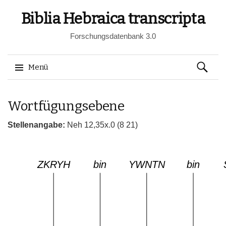
Biblia Hebraica transcripta
Forschungsdatenbank 3.0
Suchen
Menü
nach:
Springe
Wortfügungsebene
zum
Inhalt
Stellenangabe:
Neh 12,35x.0 (8 21)