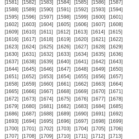
[1581]
[1582]
[1583]
[1584]
[1585]
[1586]
[1587]
[1588]
[1589]
[1590]
[1591]
[1592]
[1593]
[1594]
[1595]
[1596]
[1597]
[1598]
[1599]
[1600]
[1601]
[1602]
[1603]
[1604]
[1605]
[1606]
[1607]
[1608]
[1609]
[1610]
[1611]
[1612]
[1613]
[1614]
[1615]
[1616]
[1617]
[1618]
[1619]
[1620]
[1621]
[1622]
[1623]
[1624]
[1625]
[1626]
[1627]
[1628]
[1629]
[1630]
[1631]
[1632]
[1633]
[1634]
[1635]
[1636]
[1637]
[1638]
[1639]
[1640]
[1641]
[1642]
[1643]
[1644]
[1645]
[1646]
[1647]
[1648]
[1649]
[1650]
[1651]
[1652]
[1653]
[1654]
[1655]
[1656]
[1657]
[1658]
[1659]
[1660]
[1661]
[1662]
[1663]
[1664]
[1665]
[1666]
[1667]
[1668]
[1669]
[1670]
[1671]
[1672]
[1673]
[1674]
[1675]
[1676]
[1677]
[1678]
[1679]
[1680]
[1681]
[1682]
[1683]
[1684]
[1685]
[1686]
[1687]
[1688]
[1689]
[1690]
[1691]
[1692]
[1693]
[1694]
[1695]
[1696]
[1697]
[1698]
[1699]
[1700]
[1701]
[1702]
[1703]
[1704]
[1705]
[1706]
[1707]
[1708]
[1709]
[1710]
[1711]
[1712]
[1713]