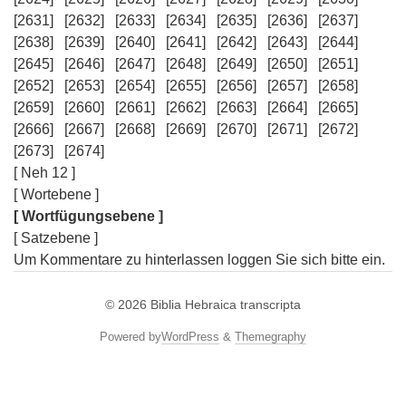
[2631]
[2632]
[2633]
[2634]
[2635]
[2636]
[2637]
[2638]
[2639]
[2640]
[2641]
[2642]
[2643]
[2644]
[2645]
[2646]
[2647]
[2648]
[2649]
[2650]
[2651]
[2652]
[2653]
[2654]
[2655]
[2656]
[2657]
[2658]
[2659]
[2660]
[2661]
[2662]
[2663]
[2664]
[2665]
[2666]
[2667]
[2668]
[2669]
[2670]
[2671]
[2672]
[2673]
[2674]
[ Neh 12 ]
[ Wortebene ]
[ Wortfügungsebene ]
[ Satzebene ]
Um Kommentare zu hinterlassen loggen Sie sich bitte ein.
© 2026
Biblia Hebraica transcripta
Powered by
WordPress
&
Themegraphy