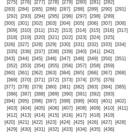
[275]
[276]
[277]
[278]
[279]
[280]
[281]
[282]
[283]
[284]
[285]
[286]
[287]
[288]
[289]
[290]
[291]
[292]
[293]
[294]
[295]
[296]
[297]
[298]
[299]
[300]
[301]
[302]
[303]
[304]
[305]
[306]
[307]
[308]
[309]
[310]
[311]
[312]
[313]
[314]
[315]
[316]
[317]
[318]
[319]
[320]
[321]
[322]
[323]
[324]
[325]
[326]
[327]
[328]
[329]
[330]
[331]
[332]
[333]
[334]
[335]
[336]
[337]
[338]
[339]
[340]
[341]
[342]
[343]
[344]
[345]
[346]
[347]
[348]
[349]
[350]
[351]
[352]
[353]
[354]
[355]
[356]
[357]
[358]
[359]
[360]
[361]
[362]
[363]
[364]
[365]
[366]
[367]
[368]
[369]
[370]
[371]
[372]
[373]
[374]
[375]
[376]
[377]
[378]
[379]
[380]
[381]
[382]
[383]
[384]
[385]
[386]
[387]
[388]
[389]
[390]
[391]
[392]
[393]
[394]
[395]
[396]
[397]
[398]
[399]
[400]
[401]
[402]
[403]
[404]
[405]
[406]
[407]
[408]
[409]
[410]
[411]
[412]
[413]
[414]
[415]
[416]
[417]
[418]
[419]
[420]
[421]
[422]
[423]
[424]
[425]
[426]
[427]
[428]
[429]
[430]
[431]
[432]
[433]
[434]
[435]
[436]