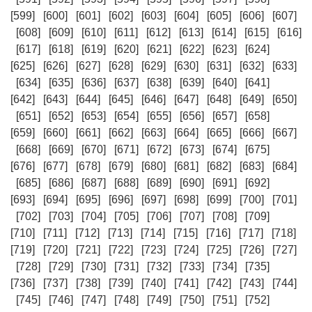
[599]
[600]
[601]
[602]
[603]
[604]
[605]
[606]
[607]
[608]
[609]
[610]
[611]
[612]
[613]
[614]
[615]
[616]
[617]
[618]
[619]
[620]
[621]
[622]
[623]
[624]
[625]
[626]
[627]
[628]
[629]
[630]
[631]
[632]
[633]
[634]
[635]
[636]
[637]
[638]
[639]
[640]
[641]
[642]
[643]
[644]
[645]
[646]
[647]
[648]
[649]
[650]
[651]
[652]
[653]
[654]
[655]
[656]
[657]
[658]
[659]
[660]
[661]
[662]
[663]
[664]
[665]
[666]
[667]
[668]
[669]
[670]
[671]
[672]
[673]
[674]
[675]
[676]
[677]
[678]
[679]
[680]
[681]
[682]
[683]
[684]
[685]
[686]
[687]
[688]
[689]
[690]
[691]
[692]
[693]
[694]
[695]
[696]
[697]
[698]
[699]
[700]
[701]
[702]
[703]
[704]
[705]
[706]
[707]
[708]
[709]
[710]
[711]
[712]
[713]
[714]
[715]
[716]
[717]
[718]
[719]
[720]
[721]
[722]
[723]
[724]
[725]
[726]
[727]
[728]
[729]
[730]
[731]
[732]
[733]
[734]
[735]
[736]
[737]
[738]
[739]
[740]
[741]
[742]
[743]
[744]
[745]
[746]
[747]
[748]
[749]
[750]
[751]
[752]