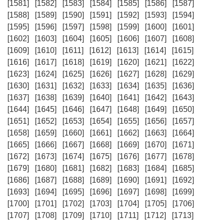
[1581]
[1582]
[1583]
[1584]
[1585]
[1586]
[1587]
[1588]
[1589]
[1590]
[1591]
[1592]
[1593]
[1594]
[1595]
[1596]
[1597]
[1598]
[1599]
[1600]
[1601]
[1602]
[1603]
[1604]
[1605]
[1606]
[1607]
[1608]
[1609]
[1610]
[1611]
[1612]
[1613]
[1614]
[1615]
[1616]
[1617]
[1618]
[1619]
[1620]
[1621]
[1622]
[1623]
[1624]
[1625]
[1626]
[1627]
[1628]
[1629]
[1630]
[1631]
[1632]
[1633]
[1634]
[1635]
[1636]
[1637]
[1638]
[1639]
[1640]
[1641]
[1642]
[1643]
[1644]
[1645]
[1646]
[1647]
[1648]
[1649]
[1650]
[1651]
[1652]
[1653]
[1654]
[1655]
[1656]
[1657]
[1658]
[1659]
[1660]
[1661]
[1662]
[1663]
[1664]
[1665]
[1666]
[1667]
[1668]
[1669]
[1670]
[1671]
[1672]
[1673]
[1674]
[1675]
[1676]
[1677]
[1678]
[1679]
[1680]
[1681]
[1682]
[1683]
[1684]
[1685]
[1686]
[1687]
[1688]
[1689]
[1690]
[1691]
[1692]
[1693]
[1694]
[1695]
[1696]
[1697]
[1698]
[1699]
[1700]
[1701]
[1702]
[1703]
[1704]
[1705]
[1706]
[1707]
[1708]
[1709]
[1710]
[1711]
[1712]
[1713]