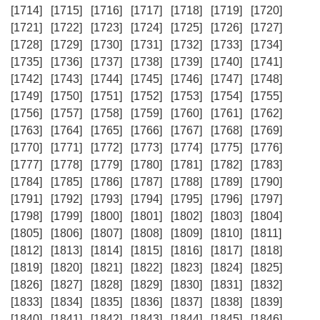
[1714]
[1715]
[1716]
[1717]
[1718]
[1719]
[1720]
[1721]
[1722]
[1723]
[1724]
[1725]
[1726]
[1727]
[1728]
[1729]
[1730]
[1731]
[1732]
[1733]
[1734]
[1735]
[1736]
[1737]
[1738]
[1739]
[1740]
[1741]
[1742]
[1743]
[1744]
[1745]
[1746]
[1747]
[1748]
[1749]
[1750]
[1751]
[1752]
[1753]
[1754]
[1755]
[1756]
[1757]
[1758]
[1759]
[1760]
[1761]
[1762]
[1763]
[1764]
[1765]
[1766]
[1767]
[1768]
[1769]
[1770]
[1771]
[1772]
[1773]
[1774]
[1775]
[1776]
[1777]
[1778]
[1779]
[1780]
[1781]
[1782]
[1783]
[1784]
[1785]
[1786]
[1787]
[1788]
[1789]
[1790]
[1791]
[1792]
[1793]
[1794]
[1795]
[1796]
[1797]
[1798]
[1799]
[1800]
[1801]
[1802]
[1803]
[1804]
[1805]
[1806]
[1807]
[1808]
[1809]
[1810]
[1811]
[1812]
[1813]
[1814]
[1815]
[1816]
[1817]
[1818]
[1819]
[1820]
[1821]
[1822]
[1823]
[1824]
[1825]
[1826]
[1827]
[1828]
[1829]
[1830]
[1831]
[1832]
[1833]
[1834]
[1835]
[1836]
[1837]
[1838]
[1839]
[1840]
[1841]
[1842]
[1843]
[1844]
[1845]
[1846]