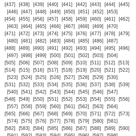
[437]
[438]
[439]
[440]
[441]
[442]
[443]
[444]
[445]
[446]
[447]
[448]
[449]
[450]
[451]
[452]
[453]
[454]
[455]
[456]
[457]
[458]
[459]
[460]
[461]
[462]
[463]
[464]
[465]
[466]
[467]
[468]
[469]
[470]
[471]
[472]
[473]
[474]
[475]
[476]
[477]
[478]
[479]
[480]
[481]
[482]
[483]
[484]
[485]
[486]
[487]
[488]
[489]
[490]
[491]
[492]
[493]
[494]
[495]
[496]
[497]
[498]
[499]
[500]
[501]
[502]
[503]
[504]
[505]
[506]
[507]
[508]
[509]
[510]
[511]
[512]
[513]
[514]
[515]
[516]
[517]
[518]
[519]
[520]
[521]
[522]
[523]
[524]
[525]
[526]
[527]
[528]
[529]
[530]
[531]
[532]
[533]
[534]
[535]
[536]
[537]
[538]
[539]
[540]
[541]
[542]
[543]
[544]
[545]
[546]
[547]
[548]
[549]
[550]
[551]
[552]
[553]
[554]
[555]
[556]
[557]
[558]
[559]
[560]
[561]
[562]
[563]
[564]
[565]
[566]
[567]
[568]
[569]
[570]
[571]
[572]
[573]
[574]
[575]
[576]
[577]
[578]
[579]
[580]
[581]
[582]
[583]
[584]
[585]
[586]
[587]
[588]
[589]
[590]
[591]
[592]
[593]
[594]
[595]
[596]
[597]
[598]