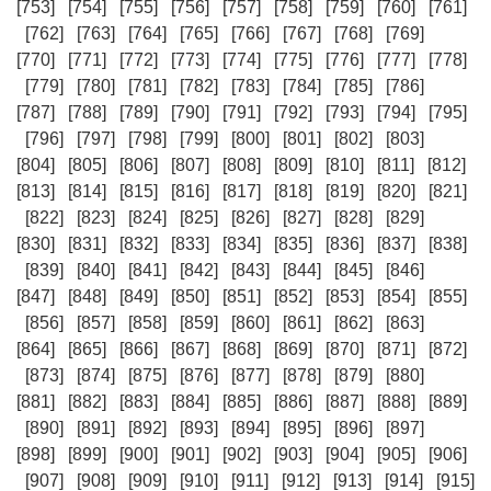
[753]
[754]
[755]
[756]
[757]
[758]
[759]
[760]
[761]
[762]
[763]
[764]
[765]
[766]
[767]
[768]
[769]
[770]
[771]
[772]
[773]
[774]
[775]
[776]
[777]
[778]
[779]
[780]
[781]
[782]
[783]
[784]
[785]
[786]
[787]
[788]
[789]
[790]
[791]
[792]
[793]
[794]
[795]
[796]
[797]
[798]
[799]
[800]
[801]
[802]
[803]
[804]
[805]
[806]
[807]
[808]
[809]
[810]
[811]
[812]
[813]
[814]
[815]
[816]
[817]
[818]
[819]
[820]
[821]
[822]
[823]
[824]
[825]
[826]
[827]
[828]
[829]
[830]
[831]
[832]
[833]
[834]
[835]
[836]
[837]
[838]
[839]
[840]
[841]
[842]
[843]
[844]
[845]
[846]
[847]
[848]
[849]
[850]
[851]
[852]
[853]
[854]
[855]
[856]
[857]
[858]
[859]
[860]
[861]
[862]
[863]
[864]
[865]
[866]
[867]
[868]
[869]
[870]
[871]
[872]
[873]
[874]
[875]
[876]
[877]
[878]
[879]
[880]
[881]
[882]
[883]
[884]
[885]
[886]
[887]
[888]
[889]
[890]
[891]
[892]
[893]
[894]
[895]
[896]
[897]
[898]
[899]
[900]
[901]
[902]
[903]
[904]
[905]
[906]
[907]
[908]
[909]
[910]
[911]
[912]
[913]
[914]
[915]