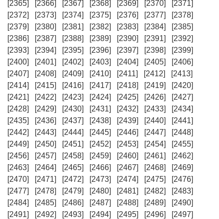
[2365]
[2366]
[2367]
[2368]
[2369]
[2370]
[2371]
[2372]
[2373]
[2374]
[2375]
[2376]
[2377]
[2378]
[2379]
[2380]
[2381]
[2382]
[2383]
[2384]
[2385]
[2386]
[2387]
[2388]
[2389]
[2390]
[2391]
[2392]
[2393]
[2394]
[2395]
[2396]
[2397]
[2398]
[2399]
[2400]
[2401]
[2402]
[2403]
[2404]
[2405]
[2406]
[2407]
[2408]
[2409]
[2410]
[2411]
[2412]
[2413]
[2414]
[2415]
[2416]
[2417]
[2418]
[2419]
[2420]
[2421]
[2422]
[2423]
[2424]
[2425]
[2426]
[2427]
[2428]
[2429]
[2430]
[2431]
[2432]
[2433]
[2434]
[2435]
[2436]
[2437]
[2438]
[2439]
[2440]
[2441]
[2442]
[2443]
[2444]
[2445]
[2446]
[2447]
[2448]
[2449]
[2450]
[2451]
[2452]
[2453]
[2454]
[2455]
[2456]
[2457]
[2458]
[2459]
[2460]
[2461]
[2462]
[2463]
[2464]
[2465]
[2466]
[2467]
[2468]
[2469]
[2470]
[2471]
[2472]
[2473]
[2474]
[2475]
[2476]
[2477]
[2478]
[2479]
[2480]
[2481]
[2482]
[2483]
[2484]
[2485]
[2486]
[2487]
[2488]
[2489]
[2490]
[2491]
[2492]
[2493]
[2494]
[2495]
[2496]
[2497]