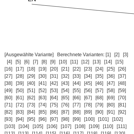
[Ausgewählte Variante]
Berechnete Varianten:
[1]
[2]
[3]
[4]
[5]
[6]
[7]
[8]
[9]
[10]
[11]
[12]
[13]
[14]
[15]
[16]
[17]
[18]
[19]
[20]
[21]
[22]
[23]
[24]
[25]
[26]
[27]
[28]
[29]
[30]
[31]
[32]
[33]
[34]
[35]
[36]
[37]
[38]
[39]
[40]
[41]
[42]
[43]
[44]
[45]
[46]
[47]
[48]
[49]
[50]
[51]
[52]
[53]
[54]
[55]
[56]
[57]
[58]
[59]
[60]
[61]
[62]
[63]
[64]
[65]
[66]
[67]
[68]
[69]
[70]
[71]
[72]
[73]
[74]
[75]
[76]
[77]
[78]
[79]
[80]
[81]
[82]
[83]
[84]
[85]
[86]
[87]
[88]
[89]
[90]
[91]
[92]
[93]
[94]
[95]
[96]
[97]
[98]
[99]
[100]
[101]
[102]
[103]
[104]
[105]
[106]
[107]
[108]
[109]
[110]
[111]
[112]
[113]
[114]
[115]
[116]
[117]
[118]
[119]
[120]