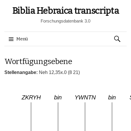
Biblia Hebraica transcripta
Forschungsdatenbank 3.0
Suchen
Menü
nach:
Springe
Wortfügungsebene
zum
Inhalt
Stellenangabe:
Neh 12,35x.0 (8 21)