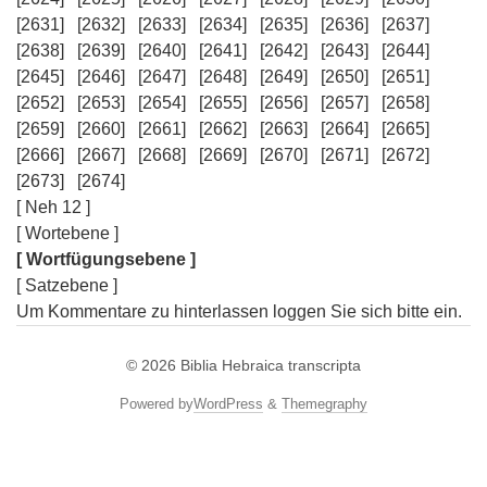
[2631]
[2632]
[2633]
[2634]
[2635]
[2636]
[2637]
[2638]
[2639]
[2640]
[2641]
[2642]
[2643]
[2644]
[2645]
[2646]
[2647]
[2648]
[2649]
[2650]
[2651]
[2652]
[2653]
[2654]
[2655]
[2656]
[2657]
[2658]
[2659]
[2660]
[2661]
[2662]
[2663]
[2664]
[2665]
[2666]
[2667]
[2668]
[2669]
[2670]
[2671]
[2672]
[2673]
[2674]
[ Neh 12 ]
[ Wortebene ]
[ Wortfügungsebene ]
[ Satzebene ]
Um Kommentare zu hinterlassen loggen Sie sich bitte ein.
© 2026
Biblia Hebraica transcripta
Powered by
WordPress
&
Themegraphy