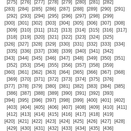
[275]
[276]
[277]
[278]
[279]
[280]
[281]
[282]
[283]
[284]
[285]
[286]
[287]
[288]
[289]
[290]
[291]
[292]
[293]
[294]
[295]
[296]
[297]
[298]
[299]
[300]
[301]
[302]
[303]
[304]
[305]
[306]
[307]
[308]
[309]
[310]
[311]
[312]
[313]
[314]
[315]
[316]
[317]
[318]
[319]
[320]
[321]
[322]
[323]
[324]
[325]
[326]
[327]
[328]
[329]
[330]
[331]
[332]
[333]
[334]
[335]
[336]
[337]
[338]
[339]
[340]
[341]
[342]
[343]
[344]
[345]
[346]
[347]
[348]
[349]
[350]
[351]
[352]
[353]
[354]
[355]
[356]
[357]
[358]
[359]
[360]
[361]
[362]
[363]
[364]
[365]
[366]
[367]
[368]
[369]
[370]
[371]
[372]
[373]
[374]
[375]
[376]
[377]
[378]
[379]
[380]
[381]
[382]
[383]
[384]
[385]
[386]
[387]
[388]
[389]
[390]
[391]
[392]
[393]
[394]
[395]
[396]
[397]
[398]
[399]
[400]
[401]
[402]
[403]
[404]
[405]
[406]
[407]
[408]
[409]
[410]
[411]
[412]
[413]
[414]
[415]
[416]
[417]
[418]
[419]
[420]
[421]
[422]
[423]
[424]
[425]
[426]
[427]
[428]
[429]
[430]
[431]
[432]
[433]
[434]
[435]
[436]