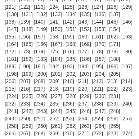
[121]
[122]
[123]
[124]
[125]
[126]
[127]
[128]
[129]
[130]
[131]
[132]
[133]
[134]
[135]
[136]
[137]
[138]
[139]
[140]
[141]
[142]
[143]
[144]
[145]
[146]
[147]
[148]
[149]
[150]
[151]
[152]
[153]
[154]
[155]
[156]
[157]
[158]
[159]
[160]
[161]
[162]
[163]
[164]
[165]
[166]
[167]
[168]
[169]
[170]
[171]
[172]
[173]
[174]
[175]
[176]
[177]
[178]
[179]
[180]
[181]
[182]
[183]
[184]
[185]
[186]
[187]
[188]
[189]
[190]
[191]
[192]
[193]
[194]
[195]
[196]
[197]
[198]
[199]
[200]
[201]
[202]
[203]
[204]
[205]
[206]
[207]
[208]
[209]
[210]
[211]
[212]
[213]
[214]
[215]
[216]
[217]
[218]
[219]
[220]
[221]
[222]
[223]
[224]
[225]
[226]
[227]
[228]
[229]
[230]
[231]
[232]
[233]
[234]
[235]
[236]
[237]
[238]
[239]
[240]
[241]
[242]
[243]
[244]
[245]
[246]
[247]
[248]
[249]
[250]
[251]
[252]
[253]
[254]
[255]
[256]
[257]
[258]
[259]
[260]
[261]
[262]
[263]
[264]
[265]
[266]
[267]
[268]
[269]
[270]
[271]
[272]
[273]
[274]