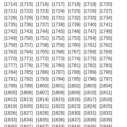
[1714]
[1715]
[1716]
[1717]
[1718]
[1719]
[1720]
[1721]
[1722]
[1723]
[1724]
[1725]
[1726]
[1727]
[1728]
[1729]
[1730]
[1731]
[1732]
[1733]
[1734]
[1735]
[1736]
[1737]
[1738]
[1739]
[1740]
[1741]
[1742]
[1743]
[1744]
[1745]
[1746]
[1747]
[1748]
[1749]
[1750]
[1751]
[1752]
[1753]
[1754]
[1755]
[1756]
[1757]
[1758]
[1759]
[1760]
[1761]
[1762]
[1763]
[1764]
[1765]
[1766]
[1767]
[1768]
[1769]
[1770]
[1771]
[1772]
[1773]
[1774]
[1775]
[1776]
[1777]
[1778]
[1779]
[1780]
[1781]
[1782]
[1783]
[1784]
[1785]
[1786]
[1787]
[1788]
[1789]
[1790]
[1791]
[1792]
[1793]
[1794]
[1795]
[1796]
[1797]
[1798]
[1799]
[1800]
[1801]
[1802]
[1803]
[1804]
[1805]
[1806]
[1807]
[1808]
[1809]
[1810]
[1811]
[1812]
[1813]
[1814]
[1815]
[1816]
[1817]
[1818]
[1819]
[1820]
[1821]
[1822]
[1823]
[1824]
[1825]
[1826]
[1827]
[1828]
[1829]
[1830]
[1831]
[1832]
[1833]
[1834]
[1835]
[1836]
[1837]
[1838]
[1839]
[1840]
[1841]
[1842]
[1843]
[1844]
[1845]
[1846]