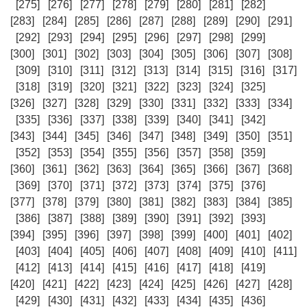
[275]
[276]
[277]
[278]
[279]
[280]
[281]
[282]
[283]
[284]
[285]
[286]
[287]
[288]
[289]
[290]
[291]
[292]
[293]
[294]
[295]
[296]
[297]
[298]
[299]
[300]
[301]
[302]
[303]
[304]
[305]
[306]
[307]
[308]
[309]
[310]
[311]
[312]
[313]
[314]
[315]
[316]
[317]
[318]
[319]
[320]
[321]
[322]
[323]
[324]
[325]
[326]
[327]
[328]
[329]
[330]
[331]
[332]
[333]
[334]
[335]
[336]
[337]
[338]
[339]
[340]
[341]
[342]
[343]
[344]
[345]
[346]
[347]
[348]
[349]
[350]
[351]
[352]
[353]
[354]
[355]
[356]
[357]
[358]
[359]
[360]
[361]
[362]
[363]
[364]
[365]
[366]
[367]
[368]
[369]
[370]
[371]
[372]
[373]
[374]
[375]
[376]
[377]
[378]
[379]
[380]
[381]
[382]
[383]
[384]
[385]
[386]
[387]
[388]
[389]
[390]
[391]
[392]
[393]
[394]
[395]
[396]
[397]
[398]
[399]
[400]
[401]
[402]
[403]
[404]
[405]
[406]
[407]
[408]
[409]
[410]
[411]
[412]
[413]
[414]
[415]
[416]
[417]
[418]
[419]
[420]
[421]
[422]
[423]
[424]
[425]
[426]
[427]
[428]
[429]
[430]
[431]
[432]
[433]
[434]
[435]
[436]