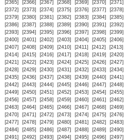
[2365]
[2366]
[2367]
[2368]
[2369]
[2370]
[2371]
[2372]
[2373]
[2374]
[2375]
[2376]
[2377]
[2378]
[2379]
[2380]
[2381]
[2382]
[2383]
[2384]
[2385]
[2386]
[2387]
[2388]
[2389]
[2390]
[2391]
[2392]
[2393]
[2394]
[2395]
[2396]
[2397]
[2398]
[2399]
[2400]
[2401]
[2402]
[2403]
[2404]
[2405]
[2406]
[2407]
[2408]
[2409]
[2410]
[2411]
[2412]
[2413]
[2414]
[2415]
[2416]
[2417]
[2418]
[2419]
[2420]
[2421]
[2422]
[2423]
[2424]
[2425]
[2426]
[2427]
[2428]
[2429]
[2430]
[2431]
[2432]
[2433]
[2434]
[2435]
[2436]
[2437]
[2438]
[2439]
[2440]
[2441]
[2442]
[2443]
[2444]
[2445]
[2446]
[2447]
[2448]
[2449]
[2450]
[2451]
[2452]
[2453]
[2454]
[2455]
[2456]
[2457]
[2458]
[2459]
[2460]
[2461]
[2462]
[2463]
[2464]
[2465]
[2466]
[2467]
[2468]
[2469]
[2470]
[2471]
[2472]
[2473]
[2474]
[2475]
[2476]
[2477]
[2478]
[2479]
[2480]
[2481]
[2482]
[2483]
[2484]
[2485]
[2486]
[2487]
[2488]
[2489]
[2490]
[2491]
[2492]
[2493]
[2494]
[2495]
[2496]
[2497]