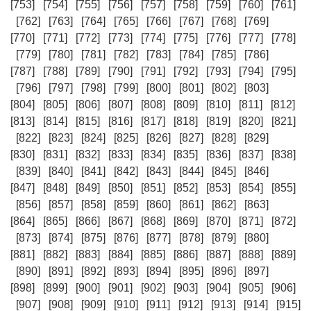
[753]
[754]
[755]
[756]
[757]
[758]
[759]
[760]
[761]
[762]
[763]
[764]
[765]
[766]
[767]
[768]
[769]
[770]
[771]
[772]
[773]
[774]
[775]
[776]
[777]
[778]
[779]
[780]
[781]
[782]
[783]
[784]
[785]
[786]
[787]
[788]
[789]
[790]
[791]
[792]
[793]
[794]
[795]
[796]
[797]
[798]
[799]
[800]
[801]
[802]
[803]
[804]
[805]
[806]
[807]
[808]
[809]
[810]
[811]
[812]
[813]
[814]
[815]
[816]
[817]
[818]
[819]
[820]
[821]
[822]
[823]
[824]
[825]
[826]
[827]
[828]
[829]
[830]
[831]
[832]
[833]
[834]
[835]
[836]
[837]
[838]
[839]
[840]
[841]
[842]
[843]
[844]
[845]
[846]
[847]
[848]
[849]
[850]
[851]
[852]
[853]
[854]
[855]
[856]
[857]
[858]
[859]
[860]
[861]
[862]
[863]
[864]
[865]
[866]
[867]
[868]
[869]
[870]
[871]
[872]
[873]
[874]
[875]
[876]
[877]
[878]
[879]
[880]
[881]
[882]
[883]
[884]
[885]
[886]
[887]
[888]
[889]
[890]
[891]
[892]
[893]
[894]
[895]
[896]
[897]
[898]
[899]
[900]
[901]
[902]
[903]
[904]
[905]
[906]
[907]
[908]
[909]
[910]
[911]
[912]
[913]
[914]
[915]