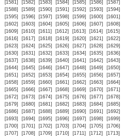
[1581]
[1582]
[1583]
[1584]
[1585]
[1586]
[1587]
[1588]
[1589]
[1590]
[1591]
[1592]
[1593]
[1594]
[1595]
[1596]
[1597]
[1598]
[1599]
[1600]
[1601]
[1602]
[1603]
[1604]
[1605]
[1606]
[1607]
[1608]
[1609]
[1610]
[1611]
[1612]
[1613]
[1614]
[1615]
[1616]
[1617]
[1618]
[1619]
[1620]
[1621]
[1622]
[1623]
[1624]
[1625]
[1626]
[1627]
[1628]
[1629]
[1630]
[1631]
[1632]
[1633]
[1634]
[1635]
[1636]
[1637]
[1638]
[1639]
[1640]
[1641]
[1642]
[1643]
[1644]
[1645]
[1646]
[1647]
[1648]
[1649]
[1650]
[1651]
[1652]
[1653]
[1654]
[1655]
[1656]
[1657]
[1658]
[1659]
[1660]
[1661]
[1662]
[1663]
[1664]
[1665]
[1666]
[1667]
[1668]
[1669]
[1670]
[1671]
[1672]
[1673]
[1674]
[1675]
[1676]
[1677]
[1678]
[1679]
[1680]
[1681]
[1682]
[1683]
[1684]
[1685]
[1686]
[1687]
[1688]
[1689]
[1690]
[1691]
[1692]
[1693]
[1694]
[1695]
[1696]
[1697]
[1698]
[1699]
[1700]
[1701]
[1702]
[1703]
[1704]
[1705]
[1706]
[1707]
[1708]
[1709]
[1710]
[1711]
[1712]
[1713]