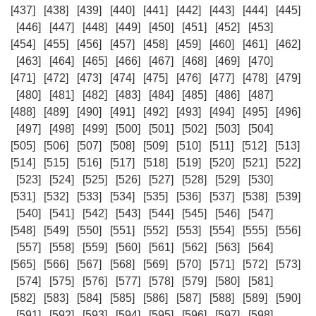
[437]
[438]
[439]
[440]
[441]
[442]
[443]
[444]
[445]
[446]
[447]
[448]
[449]
[450]
[451]
[452]
[453]
[454]
[455]
[456]
[457]
[458]
[459]
[460]
[461]
[462]
[463]
[464]
[465]
[466]
[467]
[468]
[469]
[470]
[471]
[472]
[473]
[474]
[475]
[476]
[477]
[478]
[479]
[480]
[481]
[482]
[483]
[484]
[485]
[486]
[487]
[488]
[489]
[490]
[491]
[492]
[493]
[494]
[495]
[496]
[497]
[498]
[499]
[500]
[501]
[502]
[503]
[504]
[505]
[506]
[507]
[508]
[509]
[510]
[511]
[512]
[513]
[514]
[515]
[516]
[517]
[518]
[519]
[520]
[521]
[522]
[523]
[524]
[525]
[526]
[527]
[528]
[529]
[530]
[531]
[532]
[533]
[534]
[535]
[536]
[537]
[538]
[539]
[540]
[541]
[542]
[543]
[544]
[545]
[546]
[547]
[548]
[549]
[550]
[551]
[552]
[553]
[554]
[555]
[556]
[557]
[558]
[559]
[560]
[561]
[562]
[563]
[564]
[565]
[566]
[567]
[568]
[569]
[570]
[571]
[572]
[573]
[574]
[575]
[576]
[577]
[578]
[579]
[580]
[581]
[582]
[583]
[584]
[585]
[586]
[587]
[588]
[589]
[590]
[591]
[592]
[593]
[594]
[595]
[596]
[597]
[598]