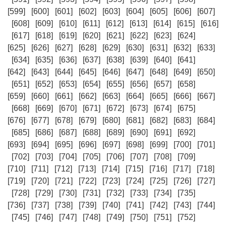
[599]
[600]
[601]
[602]
[603]
[604]
[605]
[606]
[607]
[608]
[609]
[610]
[611]
[612]
[613]
[614]
[615]
[616]
[617]
[618]
[619]
[620]
[621]
[622]
[623]
[624]
[625]
[626]
[627]
[628]
[629]
[630]
[631]
[632]
[633]
[634]
[635]
[636]
[637]
[638]
[639]
[640]
[641]
[642]
[643]
[644]
[645]
[646]
[647]
[648]
[649]
[650]
[651]
[652]
[653]
[654]
[655]
[656]
[657]
[658]
[659]
[660]
[661]
[662]
[663]
[664]
[665]
[666]
[667]
[668]
[669]
[670]
[671]
[672]
[673]
[674]
[675]
[676]
[677]
[678]
[679]
[680]
[681]
[682]
[683]
[684]
[685]
[686]
[687]
[688]
[689]
[690]
[691]
[692]
[693]
[694]
[695]
[696]
[697]
[698]
[699]
[700]
[701]
[702]
[703]
[704]
[705]
[706]
[707]
[708]
[709]
[710]
[711]
[712]
[713]
[714]
[715]
[716]
[717]
[718]
[719]
[720]
[721]
[722]
[723]
[724]
[725]
[726]
[727]
[728]
[729]
[730]
[731]
[732]
[733]
[734]
[735]
[736]
[737]
[738]
[739]
[740]
[741]
[742]
[743]
[744]
[745]
[746]
[747]
[748]
[749]
[750]
[751]
[752]