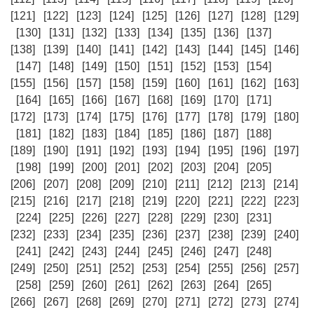
[121]
[122]
[123]
[124]
[125]
[126]
[127]
[128]
[129]
[130]
[131]
[132]
[133]
[134]
[135]
[136]
[137]
[138]
[139]
[140]
[141]
[142]
[143]
[144]
[145]
[146]
[147]
[148]
[149]
[150]
[151]
[152]
[153]
[154]
[155]
[156]
[157]
[158]
[159]
[160]
[161]
[162]
[163]
[164]
[165]
[166]
[167]
[168]
[169]
[170]
[171]
[172]
[173]
[174]
[175]
[176]
[177]
[178]
[179]
[180]
[181]
[182]
[183]
[184]
[185]
[186]
[187]
[188]
[189]
[190]
[191]
[192]
[193]
[194]
[195]
[196]
[197]
[198]
[199]
[200]
[201]
[202]
[203]
[204]
[205]
[206]
[207]
[208]
[209]
[210]
[211]
[212]
[213]
[214]
[215]
[216]
[217]
[218]
[219]
[220]
[221]
[222]
[223]
[224]
[225]
[226]
[227]
[228]
[229]
[230]
[231]
[232]
[233]
[234]
[235]
[236]
[237]
[238]
[239]
[240]
[241]
[242]
[243]
[244]
[245]
[246]
[247]
[248]
[249]
[250]
[251]
[252]
[253]
[254]
[255]
[256]
[257]
[258]
[259]
[260]
[261]
[262]
[263]
[264]
[265]
[266]
[267]
[268]
[269]
[270]
[271]
[272]
[273]
[274]