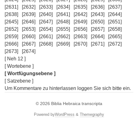
[2631]
[2632]
[2633]
[2634]
[2635]
[2636]
[2637]
[2638]
[2639]
[2640]
[2641]
[2642]
[2643]
[2644]
[2645]
[2646]
[2647]
[2648]
[2649]
[2650]
[2651]
[2652]
[2653]
[2654]
[2655]
[2656]
[2657]
[2658]
[2659]
[2660]
[2661]
[2662]
[2663]
[2664]
[2665]
[2666]
[2667]
[2668]
[2669]
[2670]
[2671]
[2672]
[2673]
[2674]
[ Neh 12 ]
[ Wortebene ]
[ Wortfügungsebene ]
[ Satzebene ]
Um Kommentare zu hinterlassen loggen Sie sich bitte ein.
© 2026
Biblia Hebraica transcripta
Powered by
WordPress
&
Themegraphy