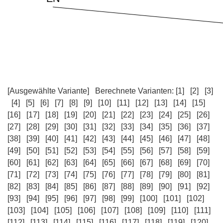
[Ausgewählte Variante]
Berechnete Varianten:
[1]
[2]
[3]
[4]
[5]
[6]
[7]
[8]
[9]
[10]
[11]
[12]
[13]
[14]
[15]
[16]
[17]
[18]
[19]
[20]
[21]
[22]
[23]
[24]
[25]
[26]
[27]
[28]
[29]
[30]
[31]
[32]
[33]
[34]
[35]
[36]
[37]
[38]
[39]
[40]
[41]
[42]
[43]
[44]
[45]
[46]
[47]
[48]
[49]
[50]
[51]
[52]
[53]
[54]
[55]
[56]
[57]
[58]
[59]
[60]
[61]
[62]
[63]
[64]
[65]
[66]
[67]
[68]
[69]
[70]
[71]
[72]
[73]
[74]
[75]
[76]
[77]
[78]
[79]
[80]
[81]
[82]
[83]
[84]
[85]
[86]
[87]
[88]
[89]
[90]
[91]
[92]
[93]
[94]
[95]
[96]
[97]
[98]
[99]
[100]
[101]
[102]
[103]
[104]
[105]
[106]
[107]
[108]
[109]
[110]
[111]
[112]
[113]
[114]
[115]
[116]
[117]
[118]
[119]
[120]