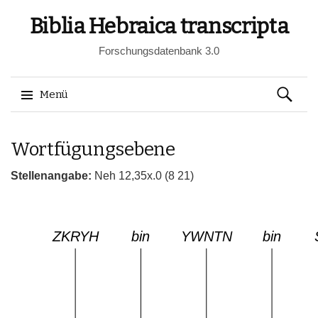
Biblia Hebraica transcripta
Forschungsdatenbank 3.0
Suchen
Menü
nach:
Springe
Wortfügungsebene
zum
Inhalt
Stellenangabe:
Neh 12,35x.0 (8 21)