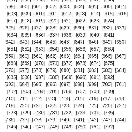
[599]
[600]
[601]
[602]
[603]
[604]
[605]
[606]
[607]
[608]
[609]
[610]
[611]
[612]
[613]
[614]
[615]
[616]
[617]
[618]
[619]
[620]
[621]
[622]
[623]
[624]
[625]
[626]
[627]
[628]
[629]
[630]
[631]
[632]
[633]
[634]
[635]
[636]
[637]
[638]
[639]
[640]
[641]
[642]
[643]
[644]
[645]
[646]
[647]
[648]
[649]
[650]
[651]
[652]
[653]
[654]
[655]
[656]
[657]
[658]
[659]
[660]
[661]
[662]
[663]
[664]
[665]
[666]
[667]
[668]
[669]
[670]
[671]
[672]
[673]
[674]
[675]
[676]
[677]
[678]
[679]
[680]
[681]
[682]
[683]
[684]
[685]
[686]
[687]
[688]
[689]
[690]
[691]
[692]
[693]
[694]
[695]
[696]
[697]
[698]
[699]
[700]
[701]
[702]
[703]
[704]
[705]
[706]
[707]
[708]
[709]
[710]
[711]
[712]
[713]
[714]
[715]
[716]
[717]
[718]
[719]
[720]
[721]
[722]
[723]
[724]
[725]
[726]
[727]
[728]
[729]
[730]
[731]
[732]
[733]
[734]
[735]
[736]
[737]
[738]
[739]
[740]
[741]
[742]
[743]
[744]
[745]
[746]
[747]
[748]
[749]
[750]
[751]
[752]