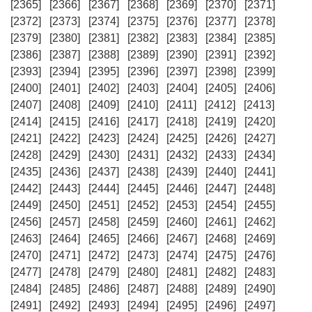
[2365]
[2366]
[2367]
[2368]
[2369]
[2370]
[2371]
[2372]
[2373]
[2374]
[2375]
[2376]
[2377]
[2378]
[2379]
[2380]
[2381]
[2382]
[2383]
[2384]
[2385]
[2386]
[2387]
[2388]
[2389]
[2390]
[2391]
[2392]
[2393]
[2394]
[2395]
[2396]
[2397]
[2398]
[2399]
[2400]
[2401]
[2402]
[2403]
[2404]
[2405]
[2406]
[2407]
[2408]
[2409]
[2410]
[2411]
[2412]
[2413]
[2414]
[2415]
[2416]
[2417]
[2418]
[2419]
[2420]
[2421]
[2422]
[2423]
[2424]
[2425]
[2426]
[2427]
[2428]
[2429]
[2430]
[2431]
[2432]
[2433]
[2434]
[2435]
[2436]
[2437]
[2438]
[2439]
[2440]
[2441]
[2442]
[2443]
[2444]
[2445]
[2446]
[2447]
[2448]
[2449]
[2450]
[2451]
[2452]
[2453]
[2454]
[2455]
[2456]
[2457]
[2458]
[2459]
[2460]
[2461]
[2462]
[2463]
[2464]
[2465]
[2466]
[2467]
[2468]
[2469]
[2470]
[2471]
[2472]
[2473]
[2474]
[2475]
[2476]
[2477]
[2478]
[2479]
[2480]
[2481]
[2482]
[2483]
[2484]
[2485]
[2486]
[2487]
[2488]
[2489]
[2490]
[2491]
[2492]
[2493]
[2494]
[2495]
[2496]
[2497]