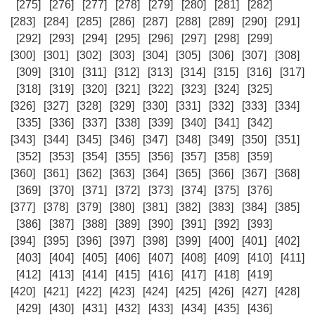
[275]
[276]
[277]
[278]
[279]
[280]
[281]
[282]
[283]
[284]
[285]
[286]
[287]
[288]
[289]
[290]
[291]
[292]
[293]
[294]
[295]
[296]
[297]
[298]
[299]
[300]
[301]
[302]
[303]
[304]
[305]
[306]
[307]
[308]
[309]
[310]
[311]
[312]
[313]
[314]
[315]
[316]
[317]
[318]
[319]
[320]
[321]
[322]
[323]
[324]
[325]
[326]
[327]
[328]
[329]
[330]
[331]
[332]
[333]
[334]
[335]
[336]
[337]
[338]
[339]
[340]
[341]
[342]
[343]
[344]
[345]
[346]
[347]
[348]
[349]
[350]
[351]
[352]
[353]
[354]
[355]
[356]
[357]
[358]
[359]
[360]
[361]
[362]
[363]
[364]
[365]
[366]
[367]
[368]
[369]
[370]
[371]
[372]
[373]
[374]
[375]
[376]
[377]
[378]
[379]
[380]
[381]
[382]
[383]
[384]
[385]
[386]
[387]
[388]
[389]
[390]
[391]
[392]
[393]
[394]
[395]
[396]
[397]
[398]
[399]
[400]
[401]
[402]
[403]
[404]
[405]
[406]
[407]
[408]
[409]
[410]
[411]
[412]
[413]
[414]
[415]
[416]
[417]
[418]
[419]
[420]
[421]
[422]
[423]
[424]
[425]
[426]
[427]
[428]
[429]
[430]
[431]
[432]
[433]
[434]
[435]
[436]