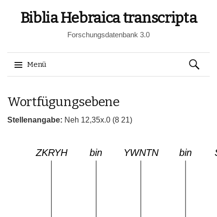
Biblia Hebraica transcripta
Forschungsdatenbank 3.0
Suchen
Menü
nach:
Springe
Wortfügungsebene
zum
Inhalt
Stellenangabe:
Neh 12,35x.0 (8 21)