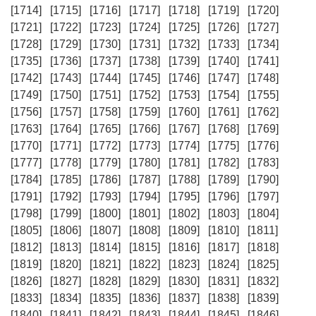
[1714]
[1715]
[1716]
[1717]
[1718]
[1719]
[1720]
[1721]
[1722]
[1723]
[1724]
[1725]
[1726]
[1727]
[1728]
[1729]
[1730]
[1731]
[1732]
[1733]
[1734]
[1735]
[1736]
[1737]
[1738]
[1739]
[1740]
[1741]
[1742]
[1743]
[1744]
[1745]
[1746]
[1747]
[1748]
[1749]
[1750]
[1751]
[1752]
[1753]
[1754]
[1755]
[1756]
[1757]
[1758]
[1759]
[1760]
[1761]
[1762]
[1763]
[1764]
[1765]
[1766]
[1767]
[1768]
[1769]
[1770]
[1771]
[1772]
[1773]
[1774]
[1775]
[1776]
[1777]
[1778]
[1779]
[1780]
[1781]
[1782]
[1783]
[1784]
[1785]
[1786]
[1787]
[1788]
[1789]
[1790]
[1791]
[1792]
[1793]
[1794]
[1795]
[1796]
[1797]
[1798]
[1799]
[1800]
[1801]
[1802]
[1803]
[1804]
[1805]
[1806]
[1807]
[1808]
[1809]
[1810]
[1811]
[1812]
[1813]
[1814]
[1815]
[1816]
[1817]
[1818]
[1819]
[1820]
[1821]
[1822]
[1823]
[1824]
[1825]
[1826]
[1827]
[1828]
[1829]
[1830]
[1831]
[1832]
[1833]
[1834]
[1835]
[1836]
[1837]
[1838]
[1839]
[1840]
[1841]
[1842]
[1843]
[1844]
[1845]
[1846]