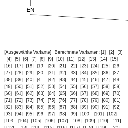
[Ausgewählte Variante]
Berechnete Varianten:
[1]
[2]
[3]
[4]
[5]
[6]
[7]
[8]
[9]
[10]
[11]
[12]
[13]
[14]
[15]
[16]
[17]
[18]
[19]
[20]
[21]
[22]
[23]
[24]
[25]
[26]
[27]
[28]
[29]
[30]
[31]
[32]
[33]
[34]
[35]
[36]
[37]
[38]
[39]
[40]
[41]
[42]
[43]
[44]
[45]
[46]
[47]
[48]
[49]
[50]
[51]
[52]
[53]
[54]
[55]
[56]
[57]
[58]
[59]
[60]
[61]
[62]
[63]
[64]
[65]
[66]
[67]
[68]
[69]
[70]
[71]
[72]
[73]
[74]
[75]
[76]
[77]
[78]
[79]
[80]
[81]
[82]
[83]
[84]
[85]
[86]
[87]
[88]
[89]
[90]
[91]
[92]
[93]
[94]
[95]
[96]
[97]
[98]
[99]
[100]
[101]
[102]
[103]
[104]
[105]
[106]
[107]
[108]
[109]
[110]
[111]
[112]
[113]
[114]
[115]
[116]
[117]
[118]
[119]
[120]