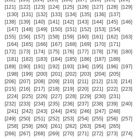
[121]
[122]
[123]
[124]
[125]
[126]
[127]
[128]
[129]
[130]
[131]
[132]
[133]
[134]
[135]
[136]
[137]
[138]
[139]
[140]
[141]
[142]
[143]
[144]
[145]
[146]
[147]
[148]
[149]
[150]
[151]
[152]
[153]
[154]
[155]
[156]
[157]
[158]
[159]
[160]
[161]
[162]
[163]
[164]
[165]
[166]
[167]
[168]
[169]
[170]
[171]
[172]
[173]
[174]
[175]
[176]
[177]
[178]
[179]
[180]
[181]
[182]
[183]
[184]
[185]
[186]
[187]
[188]
[189]
[190]
[191]
[192]
[193]
[194]
[195]
[196]
[197]
[198]
[199]
[200]
[201]
[202]
[203]
[204]
[205]
[206]
[207]
[208]
[209]
[210]
[211]
[212]
[213]
[214]
[215]
[216]
[217]
[218]
[219]
[220]
[221]
[222]
[223]
[224]
[225]
[226]
[227]
[228]
[229]
[230]
[231]
[232]
[233]
[234]
[235]
[236]
[237]
[238]
[239]
[240]
[241]
[242]
[243]
[244]
[245]
[246]
[247]
[248]
[249]
[250]
[251]
[252]
[253]
[254]
[255]
[256]
[257]
[258]
[259]
[260]
[261]
[262]
[263]
[264]
[265]
[266]
[267]
[268]
[269]
[270]
[271]
[272]
[273]
[274]