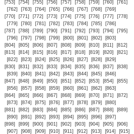
[753]
[754]
[755]
[756]
[757]
[758]
[759]
[760]
[761]
[762]
[763]
[764]
[765]
[766]
[767]
[768]
[769]
[770]
[771]
[772]
[773]
[774]
[775]
[776]
[777]
[778]
[779]
[780]
[781]
[782]
[783]
[784]
[785]
[786]
[787]
[788]
[789]
[790]
[791]
[792]
[793]
[794]
[795]
[796]
[797]
[798]
[799]
[800]
[801]
[802]
[803]
[804]
[805]
[806]
[807]
[808]
[809]
[810]
[811]
[812]
[813]
[814]
[815]
[816]
[817]
[818]
[819]
[820]
[821]
[822]
[823]
[824]
[825]
[826]
[827]
[828]
[829]
[830]
[831]
[832]
[833]
[834]
[835]
[836]
[837]
[838]
[839]
[840]
[841]
[842]
[843]
[844]
[845]
[846]
[847]
[848]
[849]
[850]
[851]
[852]
[853]
[854]
[855]
[856]
[857]
[858]
[859]
[860]
[861]
[862]
[863]
[864]
[865]
[866]
[867]
[868]
[869]
[870]
[871]
[872]
[873]
[874]
[875]
[876]
[877]
[878]
[879]
[880]
[881]
[882]
[883]
[884]
[885]
[886]
[887]
[888]
[889]
[890]
[891]
[892]
[893]
[894]
[895]
[896]
[897]
[898]
[899]
[900]
[901]
[902]
[903]
[904]
[905]
[906]
[907]
[908]
[909]
[910]
[911]
[912]
[913]
[914]
[915]