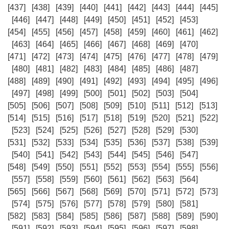
[437]
[438]
[439]
[440]
[441]
[442]
[443]
[444]
[445]
[446]
[447]
[448]
[449]
[450]
[451]
[452]
[453]
[454]
[455]
[456]
[457]
[458]
[459]
[460]
[461]
[462]
[463]
[464]
[465]
[466]
[467]
[468]
[469]
[470]
[471]
[472]
[473]
[474]
[475]
[476]
[477]
[478]
[479]
[480]
[481]
[482]
[483]
[484]
[485]
[486]
[487]
[488]
[489]
[490]
[491]
[492]
[493]
[494]
[495]
[496]
[497]
[498]
[499]
[500]
[501]
[502]
[503]
[504]
[505]
[506]
[507]
[508]
[509]
[510]
[511]
[512]
[513]
[514]
[515]
[516]
[517]
[518]
[519]
[520]
[521]
[522]
[523]
[524]
[525]
[526]
[527]
[528]
[529]
[530]
[531]
[532]
[533]
[534]
[535]
[536]
[537]
[538]
[539]
[540]
[541]
[542]
[543]
[544]
[545]
[546]
[547]
[548]
[549]
[550]
[551]
[552]
[553]
[554]
[555]
[556]
[557]
[558]
[559]
[560]
[561]
[562]
[563]
[564]
[565]
[566]
[567]
[568]
[569]
[570]
[571]
[572]
[573]
[574]
[575]
[576]
[577]
[578]
[579]
[580]
[581]
[582]
[583]
[584]
[585]
[586]
[587]
[588]
[589]
[590]
[591]
[592]
[593]
[594]
[595]
[596]
[597]
[598]