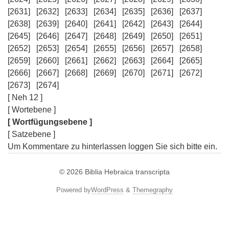
[2631]
[2632]
[2633]
[2634]
[2635]
[2636]
[2637]
[2638]
[2639]
[2640]
[2641]
[2642]
[2643]
[2644]
[2645]
[2646]
[2647]
[2648]
[2649]
[2650]
[2651]
[2652]
[2653]
[2654]
[2655]
[2656]
[2657]
[2658]
[2659]
[2660]
[2661]
[2662]
[2663]
[2664]
[2665]
[2666]
[2667]
[2668]
[2669]
[2670]
[2671]
[2672]
[2673]
[2674]
[ Neh 12 ]
[ Wortebene ]
[ Wortfügungsebene ]
[ Satzebene ]
Um Kommentare zu hinterlassen loggen Sie sich bitte ein.
© 2026
Biblia Hebraica transcripta
Powered by
WordPress
&
Themegraphy