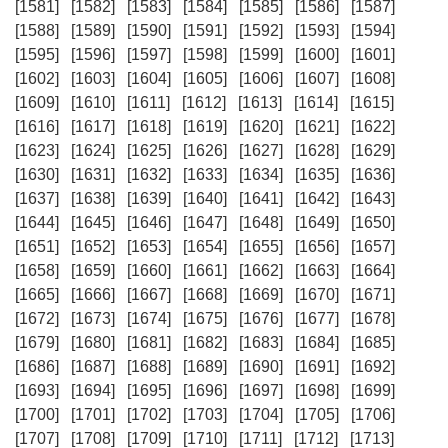
[1581]
[1582]
[1583]
[1584]
[1585]
[1586]
[1587]
[1588]
[1589]
[1590]
[1591]
[1592]
[1593]
[1594]
[1595]
[1596]
[1597]
[1598]
[1599]
[1600]
[1601]
[1602]
[1603]
[1604]
[1605]
[1606]
[1607]
[1608]
[1609]
[1610]
[1611]
[1612]
[1613]
[1614]
[1615]
[1616]
[1617]
[1618]
[1619]
[1620]
[1621]
[1622]
[1623]
[1624]
[1625]
[1626]
[1627]
[1628]
[1629]
[1630]
[1631]
[1632]
[1633]
[1634]
[1635]
[1636]
[1637]
[1638]
[1639]
[1640]
[1641]
[1642]
[1643]
[1644]
[1645]
[1646]
[1647]
[1648]
[1649]
[1650]
[1651]
[1652]
[1653]
[1654]
[1655]
[1656]
[1657]
[1658]
[1659]
[1660]
[1661]
[1662]
[1663]
[1664]
[1665]
[1666]
[1667]
[1668]
[1669]
[1670]
[1671]
[1672]
[1673]
[1674]
[1675]
[1676]
[1677]
[1678]
[1679]
[1680]
[1681]
[1682]
[1683]
[1684]
[1685]
[1686]
[1687]
[1688]
[1689]
[1690]
[1691]
[1692]
[1693]
[1694]
[1695]
[1696]
[1697]
[1698]
[1699]
[1700]
[1701]
[1702]
[1703]
[1704]
[1705]
[1706]
[1707]
[1708]
[1709]
[1710]
[1711]
[1712]
[1713]