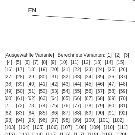
[Ausgewählte Variante]
Berechnete Varianten:
[1]
[2]
[3]
[4]
[5]
[6]
[7]
[8]
[9]
[10]
[11]
[12]
[13]
[14]
[15]
[16]
[17]
[18]
[19]
[20]
[21]
[22]
[23]
[24]
[25]
[26]
[27]
[28]
[29]
[30]
[31]
[32]
[33]
[34]
[35]
[36]
[37]
[38]
[39]
[40]
[41]
[42]
[43]
[44]
[45]
[46]
[47]
[48]
[49]
[50]
[51]
[52]
[53]
[54]
[55]
[56]
[57]
[58]
[59]
[60]
[61]
[62]
[63]
[64]
[65]
[66]
[67]
[68]
[69]
[70]
[71]
[72]
[73]
[74]
[75]
[76]
[77]
[78]
[79]
[80]
[81]
[82]
[83]
[84]
[85]
[86]
[87]
[88]
[89]
[90]
[91]
[92]
[93]
[94]
[95]
[96]
[97]
[98]
[99]
[100]
[101]
[102]
[103]
[104]
[105]
[106]
[107]
[108]
[109]
[110]
[111]
[112]
[113]
[114]
[115]
[116]
[117]
[118]
[119]
[120]