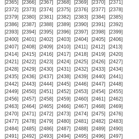
[2365]
[2366]
[2367]
[2368]
[2369]
[2370]
[2371]
[2372]
[2373]
[2374]
[2375]
[2376]
[2377]
[2378]
[2379]
[2380]
[2381]
[2382]
[2383]
[2384]
[2385]
[2386]
[2387]
[2388]
[2389]
[2390]
[2391]
[2392]
[2393]
[2394]
[2395]
[2396]
[2397]
[2398]
[2399]
[2400]
[2401]
[2402]
[2403]
[2404]
[2405]
[2406]
[2407]
[2408]
[2409]
[2410]
[2411]
[2412]
[2413]
[2414]
[2415]
[2416]
[2417]
[2418]
[2419]
[2420]
[2421]
[2422]
[2423]
[2424]
[2425]
[2426]
[2427]
[2428]
[2429]
[2430]
[2431]
[2432]
[2433]
[2434]
[2435]
[2436]
[2437]
[2438]
[2439]
[2440]
[2441]
[2442]
[2443]
[2444]
[2445]
[2446]
[2447]
[2448]
[2449]
[2450]
[2451]
[2452]
[2453]
[2454]
[2455]
[2456]
[2457]
[2458]
[2459]
[2460]
[2461]
[2462]
[2463]
[2464]
[2465]
[2466]
[2467]
[2468]
[2469]
[2470]
[2471]
[2472]
[2473]
[2474]
[2475]
[2476]
[2477]
[2478]
[2479]
[2480]
[2481]
[2482]
[2483]
[2484]
[2485]
[2486]
[2487]
[2488]
[2489]
[2490]
[2491]
[2492]
[2493]
[2494]
[2495]
[2496]
[2497]