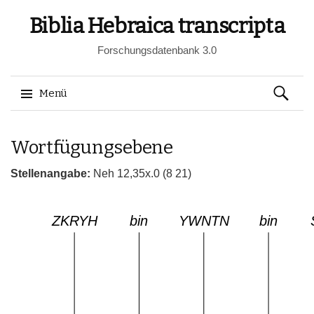
Biblia Hebraica transcripta
Forschungsdatenbank 3.0
Suchen
Menü
nach:
Springe
Wortfügungsebene
zum
Inhalt
Stellenangabe:
Neh 12,35x.0 (8 21)