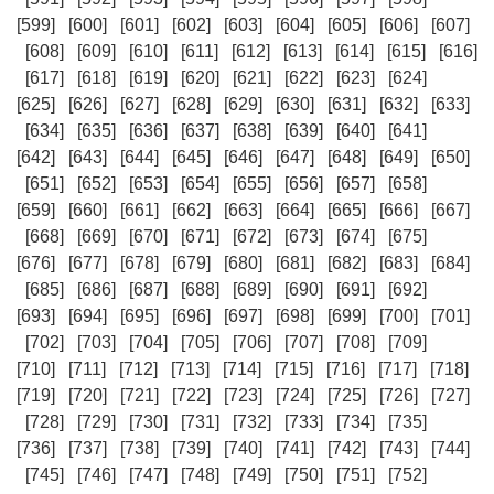
[599]
[600]
[601]
[602]
[603]
[604]
[605]
[606]
[607]
[608]
[609]
[610]
[611]
[612]
[613]
[614]
[615]
[616]
[617]
[618]
[619]
[620]
[621]
[622]
[623]
[624]
[625]
[626]
[627]
[628]
[629]
[630]
[631]
[632]
[633]
[634]
[635]
[636]
[637]
[638]
[639]
[640]
[641]
[642]
[643]
[644]
[645]
[646]
[647]
[648]
[649]
[650]
[651]
[652]
[653]
[654]
[655]
[656]
[657]
[658]
[659]
[660]
[661]
[662]
[663]
[664]
[665]
[666]
[667]
[668]
[669]
[670]
[671]
[672]
[673]
[674]
[675]
[676]
[677]
[678]
[679]
[680]
[681]
[682]
[683]
[684]
[685]
[686]
[687]
[688]
[689]
[690]
[691]
[692]
[693]
[694]
[695]
[696]
[697]
[698]
[699]
[700]
[701]
[702]
[703]
[704]
[705]
[706]
[707]
[708]
[709]
[710]
[711]
[712]
[713]
[714]
[715]
[716]
[717]
[718]
[719]
[720]
[721]
[722]
[723]
[724]
[725]
[726]
[727]
[728]
[729]
[730]
[731]
[732]
[733]
[734]
[735]
[736]
[737]
[738]
[739]
[740]
[741]
[742]
[743]
[744]
[745]
[746]
[747]
[748]
[749]
[750]
[751]
[752]