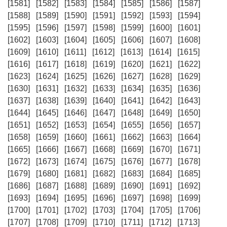
[1581]
[1582]
[1583]
[1584]
[1585]
[1586]
[1587]
[1588]
[1589]
[1590]
[1591]
[1592]
[1593]
[1594]
[1595]
[1596]
[1597]
[1598]
[1599]
[1600]
[1601]
[1602]
[1603]
[1604]
[1605]
[1606]
[1607]
[1608]
[1609]
[1610]
[1611]
[1612]
[1613]
[1614]
[1615]
[1616]
[1617]
[1618]
[1619]
[1620]
[1621]
[1622]
[1623]
[1624]
[1625]
[1626]
[1627]
[1628]
[1629]
[1630]
[1631]
[1632]
[1633]
[1634]
[1635]
[1636]
[1637]
[1638]
[1639]
[1640]
[1641]
[1642]
[1643]
[1644]
[1645]
[1646]
[1647]
[1648]
[1649]
[1650]
[1651]
[1652]
[1653]
[1654]
[1655]
[1656]
[1657]
[1658]
[1659]
[1660]
[1661]
[1662]
[1663]
[1664]
[1665]
[1666]
[1667]
[1668]
[1669]
[1670]
[1671]
[1672]
[1673]
[1674]
[1675]
[1676]
[1677]
[1678]
[1679]
[1680]
[1681]
[1682]
[1683]
[1684]
[1685]
[1686]
[1687]
[1688]
[1689]
[1690]
[1691]
[1692]
[1693]
[1694]
[1695]
[1696]
[1697]
[1698]
[1699]
[1700]
[1701]
[1702]
[1703]
[1704]
[1705]
[1706]
[1707]
[1708]
[1709]
[1710]
[1711]
[1712]
[1713]