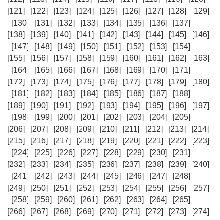
[121]
[122]
[123]
[124]
[125]
[126]
[127]
[128]
[129]
[130]
[131]
[132]
[133]
[134]
[135]
[136]
[137]
[138]
[139]
[140]
[141]
[142]
[143]
[144]
[145]
[146]
[147]
[148]
[149]
[150]
[151]
[152]
[153]
[154]
[155]
[156]
[157]
[158]
[159]
[160]
[161]
[162]
[163]
[164]
[165]
[166]
[167]
[168]
[169]
[170]
[171]
[172]
[173]
[174]
[175]
[176]
[177]
[178]
[179]
[180]
[181]
[182]
[183]
[184]
[185]
[186]
[187]
[188]
[189]
[190]
[191]
[192]
[193]
[194]
[195]
[196]
[197]
[198]
[199]
[200]
[201]
[202]
[203]
[204]
[205]
[206]
[207]
[208]
[209]
[210]
[211]
[212]
[213]
[214]
[215]
[216]
[217]
[218]
[219]
[220]
[221]
[222]
[223]
[224]
[225]
[226]
[227]
[228]
[229]
[230]
[231]
[232]
[233]
[234]
[235]
[236]
[237]
[238]
[239]
[240]
[241]
[242]
[243]
[244]
[245]
[246]
[247]
[248]
[249]
[250]
[251]
[252]
[253]
[254]
[255]
[256]
[257]
[258]
[259]
[260]
[261]
[262]
[263]
[264]
[265]
[266]
[267]
[268]
[269]
[270]
[271]
[272]
[273]
[274]