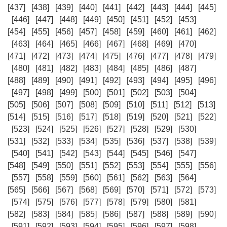
[437]
[438]
[439]
[440]
[441]
[442]
[443]
[444]
[445]
[446]
[447]
[448]
[449]
[450]
[451]
[452]
[453]
[454]
[455]
[456]
[457]
[458]
[459]
[460]
[461]
[462]
[463]
[464]
[465]
[466]
[467]
[468]
[469]
[470]
[471]
[472]
[473]
[474]
[475]
[476]
[477]
[478]
[479]
[480]
[481]
[482]
[483]
[484]
[485]
[486]
[487]
[488]
[489]
[490]
[491]
[492]
[493]
[494]
[495]
[496]
[497]
[498]
[499]
[500]
[501]
[502]
[503]
[504]
[505]
[506]
[507]
[508]
[509]
[510]
[511]
[512]
[513]
[514]
[515]
[516]
[517]
[518]
[519]
[520]
[521]
[522]
[523]
[524]
[525]
[526]
[527]
[528]
[529]
[530]
[531]
[532]
[533]
[534]
[535]
[536]
[537]
[538]
[539]
[540]
[541]
[542]
[543]
[544]
[545]
[546]
[547]
[548]
[549]
[550]
[551]
[552]
[553]
[554]
[555]
[556]
[557]
[558]
[559]
[560]
[561]
[562]
[563]
[564]
[565]
[566]
[567]
[568]
[569]
[570]
[571]
[572]
[573]
[574]
[575]
[576]
[577]
[578]
[579]
[580]
[581]
[582]
[583]
[584]
[585]
[586]
[587]
[588]
[589]
[590]
[591]
[592]
[593]
[594]
[595]
[596]
[597]
[598]