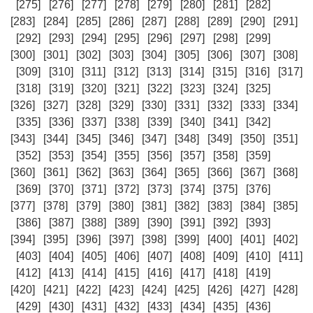
[275]
[276]
[277]
[278]
[279]
[280]
[281]
[282]
[283]
[284]
[285]
[286]
[287]
[288]
[289]
[290]
[291]
[292]
[293]
[294]
[295]
[296]
[297]
[298]
[299]
[300]
[301]
[302]
[303]
[304]
[305]
[306]
[307]
[308]
[309]
[310]
[311]
[312]
[313]
[314]
[315]
[316]
[317]
[318]
[319]
[320]
[321]
[322]
[323]
[324]
[325]
[326]
[327]
[328]
[329]
[330]
[331]
[332]
[333]
[334]
[335]
[336]
[337]
[338]
[339]
[340]
[341]
[342]
[343]
[344]
[345]
[346]
[347]
[348]
[349]
[350]
[351]
[352]
[353]
[354]
[355]
[356]
[357]
[358]
[359]
[360]
[361]
[362]
[363]
[364]
[365]
[366]
[367]
[368]
[369]
[370]
[371]
[372]
[373]
[374]
[375]
[376]
[377]
[378]
[379]
[380]
[381]
[382]
[383]
[384]
[385]
[386]
[387]
[388]
[389]
[390]
[391]
[392]
[393]
[394]
[395]
[396]
[397]
[398]
[399]
[400]
[401]
[402]
[403]
[404]
[405]
[406]
[407]
[408]
[409]
[410]
[411]
[412]
[413]
[414]
[415]
[416]
[417]
[418]
[419]
[420]
[421]
[422]
[423]
[424]
[425]
[426]
[427]
[428]
[429]
[430]
[431]
[432]
[433]
[434]
[435]
[436]