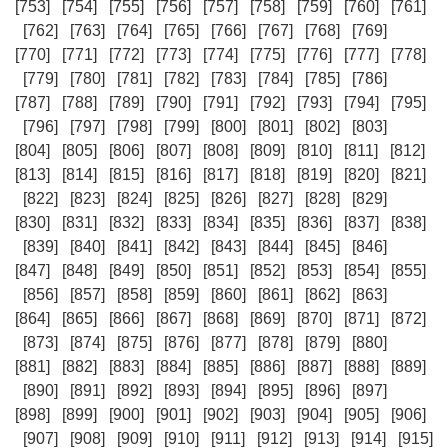
[753]
[754]
[755]
[756]
[757]
[758]
[759]
[760]
[761]
[762]
[763]
[764]
[765]
[766]
[767]
[768]
[769]
[770]
[771]
[772]
[773]
[774]
[775]
[776]
[777]
[778]
[779]
[780]
[781]
[782]
[783]
[784]
[785]
[786]
[787]
[788]
[789]
[790]
[791]
[792]
[793]
[794]
[795]
[796]
[797]
[798]
[799]
[800]
[801]
[802]
[803]
[804]
[805]
[806]
[807]
[808]
[809]
[810]
[811]
[812]
[813]
[814]
[815]
[816]
[817]
[818]
[819]
[820]
[821]
[822]
[823]
[824]
[825]
[826]
[827]
[828]
[829]
[830]
[831]
[832]
[833]
[834]
[835]
[836]
[837]
[838]
[839]
[840]
[841]
[842]
[843]
[844]
[845]
[846]
[847]
[848]
[849]
[850]
[851]
[852]
[853]
[854]
[855]
[856]
[857]
[858]
[859]
[860]
[861]
[862]
[863]
[864]
[865]
[866]
[867]
[868]
[869]
[870]
[871]
[872]
[873]
[874]
[875]
[876]
[877]
[878]
[879]
[880]
[881]
[882]
[883]
[884]
[885]
[886]
[887]
[888]
[889]
[890]
[891]
[892]
[893]
[894]
[895]
[896]
[897]
[898]
[899]
[900]
[901]
[902]
[903]
[904]
[905]
[906]
[907]
[908]
[909]
[910]
[911]
[912]
[913]
[914]
[915]