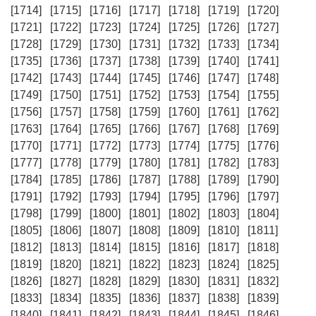
[1714]
[1715]
[1716]
[1717]
[1718]
[1719]
[1720]
[1721]
[1722]
[1723]
[1724]
[1725]
[1726]
[1727]
[1728]
[1729]
[1730]
[1731]
[1732]
[1733]
[1734]
[1735]
[1736]
[1737]
[1738]
[1739]
[1740]
[1741]
[1742]
[1743]
[1744]
[1745]
[1746]
[1747]
[1748]
[1749]
[1750]
[1751]
[1752]
[1753]
[1754]
[1755]
[1756]
[1757]
[1758]
[1759]
[1760]
[1761]
[1762]
[1763]
[1764]
[1765]
[1766]
[1767]
[1768]
[1769]
[1770]
[1771]
[1772]
[1773]
[1774]
[1775]
[1776]
[1777]
[1778]
[1779]
[1780]
[1781]
[1782]
[1783]
[1784]
[1785]
[1786]
[1787]
[1788]
[1789]
[1790]
[1791]
[1792]
[1793]
[1794]
[1795]
[1796]
[1797]
[1798]
[1799]
[1800]
[1801]
[1802]
[1803]
[1804]
[1805]
[1806]
[1807]
[1808]
[1809]
[1810]
[1811]
[1812]
[1813]
[1814]
[1815]
[1816]
[1817]
[1818]
[1819]
[1820]
[1821]
[1822]
[1823]
[1824]
[1825]
[1826]
[1827]
[1828]
[1829]
[1830]
[1831]
[1832]
[1833]
[1834]
[1835]
[1836]
[1837]
[1838]
[1839]
[1840]
[1841]
[1842]
[1843]
[1844]
[1845]
[1846]