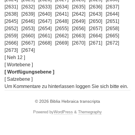
[2631]
[2632]
[2633]
[2634]
[2635]
[2636]
[2637]
[2638]
[2639]
[2640]
[2641]
[2642]
[2643]
[2644]
[2645]
[2646]
[2647]
[2648]
[2649]
[2650]
[2651]
[2652]
[2653]
[2654]
[2655]
[2656]
[2657]
[2658]
[2659]
[2660]
[2661]
[2662]
[2663]
[2664]
[2665]
[2666]
[2667]
[2668]
[2669]
[2670]
[2671]
[2672]
[2673]
[2674]
[ Neh 12 ]
[ Wortebene ]
[ Wortfügungsebene ]
[ Satzebene ]
Um Kommentare zu hinterlassen loggen Sie sich bitte ein.
© 2026
Biblia Hebraica transcripta
Powered by
WordPress
&
Themegraphy