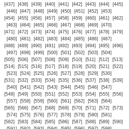
[437]
[438]
[439]
[440]
[441]
[442]
[443]
[444]
[445]
[446]
[447]
[448]
[449]
[450]
[451]
[452]
[453]
[454]
[455]
[456]
[457]
[458]
[459]
[460]
[461]
[462]
[463]
[464]
[465]
[466]
[467]
[468]
[469]
[470]
[471]
[472]
[473]
[474]
[475]
[476]
[477]
[478]
[479]
[480]
[481]
[482]
[483]
[484]
[485]
[486]
[487]
[488]
[489]
[490]
[491]
[492]
[493]
[494]
[495]
[496]
[497]
[498]
[499]
[500]
[501]
[502]
[503]
[504]
[505]
[506]
[507]
[508]
[509]
[510]
[511]
[512]
[513]
[514]
[515]
[516]
[517]
[518]
[519]
[520]
[521]
[522]
[523]
[524]
[525]
[526]
[527]
[528]
[529]
[530]
[531]
[532]
[533]
[534]
[535]
[536]
[537]
[538]
[539]
[540]
[541]
[542]
[543]
[544]
[545]
[546]
[547]
[548]
[549]
[550]
[551]
[552]
[553]
[554]
[555]
[556]
[557]
[558]
[559]
[560]
[561]
[562]
[563]
[564]
[565]
[566]
[567]
[568]
[569]
[570]
[571]
[572]
[573]
[574]
[575]
[576]
[577]
[578]
[579]
[580]
[581]
[582]
[583]
[584]
[585]
[586]
[587]
[588]
[589]
[590]
[591]
[592]
[593]
[594]
[595]
[596]
[597]
[598]