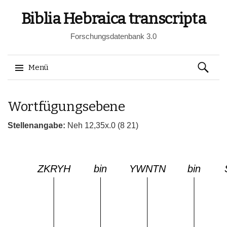
Biblia Hebraica transcripta
Forschungsdatenbank 3.0
Suchen
Menü
nach:
Springe
Wortfügungsebene
zum
Inhalt
Stellenangabe:
Neh 12,35x.0 (8 21)