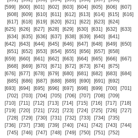
[599]
[600]
[601]
[602]
[603]
[604]
[605]
[606]
[607]
[608]
[609]
[610]
[611]
[612]
[613]
[614]
[615]
[616]
[617]
[618]
[619]
[620]
[621]
[622]
[623]
[624]
[625]
[626]
[627]
[628]
[629]
[630]
[631]
[632]
[633]
[634]
[635]
[636]
[637]
[638]
[639]
[640]
[641]
[642]
[643]
[644]
[645]
[646]
[647]
[648]
[649]
[650]
[651]
[652]
[653]
[654]
[655]
[656]
[657]
[658]
[659]
[660]
[661]
[662]
[663]
[664]
[665]
[666]
[667]
[668]
[669]
[670]
[671]
[672]
[673]
[674]
[675]
[676]
[677]
[678]
[679]
[680]
[681]
[682]
[683]
[684]
[685]
[686]
[687]
[688]
[689]
[690]
[691]
[692]
[693]
[694]
[695]
[696]
[697]
[698]
[699]
[700]
[701]
[702]
[703]
[704]
[705]
[706]
[707]
[708]
[709]
[710]
[711]
[712]
[713]
[714]
[715]
[716]
[717]
[718]
[719]
[720]
[721]
[722]
[723]
[724]
[725]
[726]
[727]
[728]
[729]
[730]
[731]
[732]
[733]
[734]
[735]
[736]
[737]
[738]
[739]
[740]
[741]
[742]
[743]
[744]
[745]
[746]
[747]
[748]
[749]
[750]
[751]
[752]