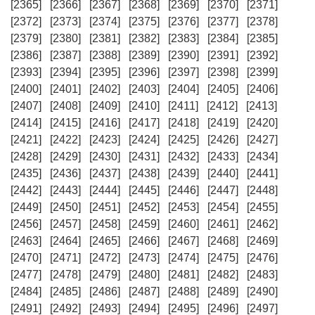
[2365]
[2366]
[2367]
[2368]
[2369]
[2370]
[2371]
[2372]
[2373]
[2374]
[2375]
[2376]
[2377]
[2378]
[2379]
[2380]
[2381]
[2382]
[2383]
[2384]
[2385]
[2386]
[2387]
[2388]
[2389]
[2390]
[2391]
[2392]
[2393]
[2394]
[2395]
[2396]
[2397]
[2398]
[2399]
[2400]
[2401]
[2402]
[2403]
[2404]
[2405]
[2406]
[2407]
[2408]
[2409]
[2410]
[2411]
[2412]
[2413]
[2414]
[2415]
[2416]
[2417]
[2418]
[2419]
[2420]
[2421]
[2422]
[2423]
[2424]
[2425]
[2426]
[2427]
[2428]
[2429]
[2430]
[2431]
[2432]
[2433]
[2434]
[2435]
[2436]
[2437]
[2438]
[2439]
[2440]
[2441]
[2442]
[2443]
[2444]
[2445]
[2446]
[2447]
[2448]
[2449]
[2450]
[2451]
[2452]
[2453]
[2454]
[2455]
[2456]
[2457]
[2458]
[2459]
[2460]
[2461]
[2462]
[2463]
[2464]
[2465]
[2466]
[2467]
[2468]
[2469]
[2470]
[2471]
[2472]
[2473]
[2474]
[2475]
[2476]
[2477]
[2478]
[2479]
[2480]
[2481]
[2482]
[2483]
[2484]
[2485]
[2486]
[2487]
[2488]
[2489]
[2490]
[2491]
[2492]
[2493]
[2494]
[2495]
[2496]
[2497]