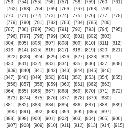
[753]
[754]
[755]
[756]
[757]
[758]
[759]
[760]
[761]
[762]
[763]
[764]
[765]
[766]
[767]
[768]
[769]
[770]
[771]
[772]
[773]
[774]
[775]
[776]
[777]
[778]
[779]
[780]
[781]
[782]
[783]
[784]
[785]
[786]
[787]
[788]
[789]
[790]
[791]
[792]
[793]
[794]
[795]
[796]
[797]
[798]
[799]
[800]
[801]
[802]
[803]
[804]
[805]
[806]
[807]
[808]
[809]
[810]
[811]
[812]
[813]
[814]
[815]
[816]
[817]
[818]
[819]
[820]
[821]
[822]
[823]
[824]
[825]
[826]
[827]
[828]
[829]
[830]
[831]
[832]
[833]
[834]
[835]
[836]
[837]
[838]
[839]
[840]
[841]
[842]
[843]
[844]
[845]
[846]
[847]
[848]
[849]
[850]
[851]
[852]
[853]
[854]
[855]
[856]
[857]
[858]
[859]
[860]
[861]
[862]
[863]
[864]
[865]
[866]
[867]
[868]
[869]
[870]
[871]
[872]
[873]
[874]
[875]
[876]
[877]
[878]
[879]
[880]
[881]
[882]
[883]
[884]
[885]
[886]
[887]
[888]
[889]
[890]
[891]
[892]
[893]
[894]
[895]
[896]
[897]
[898]
[899]
[900]
[901]
[902]
[903]
[904]
[905]
[906]
[907]
[908]
[909]
[910]
[911]
[912]
[913]
[914]
[915]