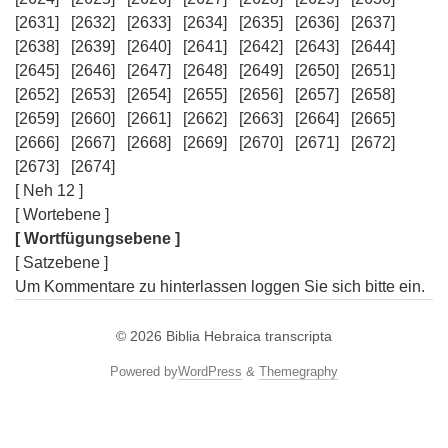
[2631]
[2632]
[2633]
[2634]
[2635]
[2636]
[2637]
[2638]
[2639]
[2640]
[2641]
[2642]
[2643]
[2644]
[2645]
[2646]
[2647]
[2648]
[2649]
[2650]
[2651]
[2652]
[2653]
[2654]
[2655]
[2656]
[2657]
[2658]
[2659]
[2660]
[2661]
[2662]
[2663]
[2664]
[2665]
[2666]
[2667]
[2668]
[2669]
[2670]
[2671]
[2672]
[2673]
[2674]
[ Neh 12 ]
[ Wortebene ]
[ Wortfügungsebene ]
[ Satzebene ]
Um Kommentare zu hinterlassen loggen Sie sich bitte ein.
© 2026
Biblia Hebraica transcripta
Powered by
WordPress
&
Themegraphy