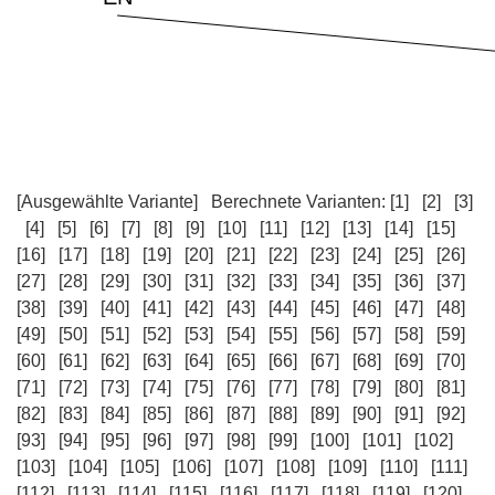
[Ausgewählte Variante]
Berechnete Varianten:
[1]
[2]
[3]
[4]
[5]
[6]
[7]
[8]
[9]
[10]
[11]
[12]
[13]
[14]
[15]
[16]
[17]
[18]
[19]
[20]
[21]
[22]
[23]
[24]
[25]
[26]
[27]
[28]
[29]
[30]
[31]
[32]
[33]
[34]
[35]
[36]
[37]
[38]
[39]
[40]
[41]
[42]
[43]
[44]
[45]
[46]
[47]
[48]
[49]
[50]
[51]
[52]
[53]
[54]
[55]
[56]
[57]
[58]
[59]
[60]
[61]
[62]
[63]
[64]
[65]
[66]
[67]
[68]
[69]
[70]
[71]
[72]
[73]
[74]
[75]
[76]
[77]
[78]
[79]
[80]
[81]
[82]
[83]
[84]
[85]
[86]
[87]
[88]
[89]
[90]
[91]
[92]
[93]
[94]
[95]
[96]
[97]
[98]
[99]
[100]
[101]
[102]
[103]
[104]
[105]
[106]
[107]
[108]
[109]
[110]
[111]
[112]
[113]
[114]
[115]
[116]
[117]
[118]
[119]
[120]