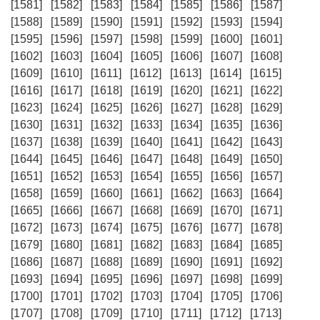
[1581]
[1582]
[1583]
[1584]
[1585]
[1586]
[1587]
[1588]
[1589]
[1590]
[1591]
[1592]
[1593]
[1594]
[1595]
[1596]
[1597]
[1598]
[1599]
[1600]
[1601]
[1602]
[1603]
[1604]
[1605]
[1606]
[1607]
[1608]
[1609]
[1610]
[1611]
[1612]
[1613]
[1614]
[1615]
[1616]
[1617]
[1618]
[1619]
[1620]
[1621]
[1622]
[1623]
[1624]
[1625]
[1626]
[1627]
[1628]
[1629]
[1630]
[1631]
[1632]
[1633]
[1634]
[1635]
[1636]
[1637]
[1638]
[1639]
[1640]
[1641]
[1642]
[1643]
[1644]
[1645]
[1646]
[1647]
[1648]
[1649]
[1650]
[1651]
[1652]
[1653]
[1654]
[1655]
[1656]
[1657]
[1658]
[1659]
[1660]
[1661]
[1662]
[1663]
[1664]
[1665]
[1666]
[1667]
[1668]
[1669]
[1670]
[1671]
[1672]
[1673]
[1674]
[1675]
[1676]
[1677]
[1678]
[1679]
[1680]
[1681]
[1682]
[1683]
[1684]
[1685]
[1686]
[1687]
[1688]
[1689]
[1690]
[1691]
[1692]
[1693]
[1694]
[1695]
[1696]
[1697]
[1698]
[1699]
[1700]
[1701]
[1702]
[1703]
[1704]
[1705]
[1706]
[1707]
[1708]
[1709]
[1710]
[1711]
[1712]
[1713]