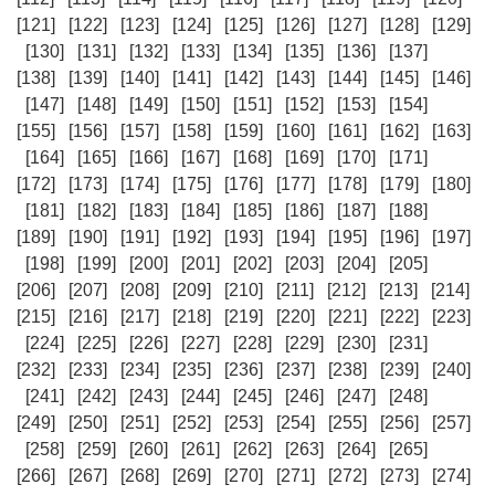
[121]
[122]
[123]
[124]
[125]
[126]
[127]
[128]
[129]
[130]
[131]
[132]
[133]
[134]
[135]
[136]
[137]
[138]
[139]
[140]
[141]
[142]
[143]
[144]
[145]
[146]
[147]
[148]
[149]
[150]
[151]
[152]
[153]
[154]
[155]
[156]
[157]
[158]
[159]
[160]
[161]
[162]
[163]
[164]
[165]
[166]
[167]
[168]
[169]
[170]
[171]
[172]
[173]
[174]
[175]
[176]
[177]
[178]
[179]
[180]
[181]
[182]
[183]
[184]
[185]
[186]
[187]
[188]
[189]
[190]
[191]
[192]
[193]
[194]
[195]
[196]
[197]
[198]
[199]
[200]
[201]
[202]
[203]
[204]
[205]
[206]
[207]
[208]
[209]
[210]
[211]
[212]
[213]
[214]
[215]
[216]
[217]
[218]
[219]
[220]
[221]
[222]
[223]
[224]
[225]
[226]
[227]
[228]
[229]
[230]
[231]
[232]
[233]
[234]
[235]
[236]
[237]
[238]
[239]
[240]
[241]
[242]
[243]
[244]
[245]
[246]
[247]
[248]
[249]
[250]
[251]
[252]
[253]
[254]
[255]
[256]
[257]
[258]
[259]
[260]
[261]
[262]
[263]
[264]
[265]
[266]
[267]
[268]
[269]
[270]
[271]
[272]
[273]
[274]