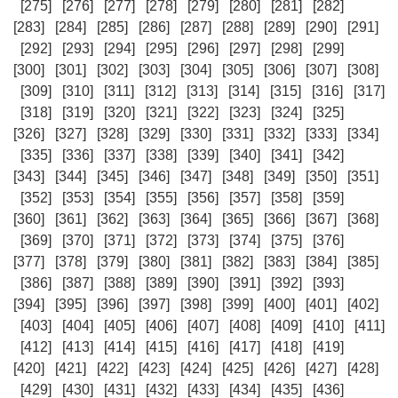
[275]
[276]
[277]
[278]
[279]
[280]
[281]
[282]
[283]
[284]
[285]
[286]
[287]
[288]
[289]
[290]
[291]
[292]
[293]
[294]
[295]
[296]
[297]
[298]
[299]
[300]
[301]
[302]
[303]
[304]
[305]
[306]
[307]
[308]
[309]
[310]
[311]
[312]
[313]
[314]
[315]
[316]
[317]
[318]
[319]
[320]
[321]
[322]
[323]
[324]
[325]
[326]
[327]
[328]
[329]
[330]
[331]
[332]
[333]
[334]
[335]
[336]
[337]
[338]
[339]
[340]
[341]
[342]
[343]
[344]
[345]
[346]
[347]
[348]
[349]
[350]
[351]
[352]
[353]
[354]
[355]
[356]
[357]
[358]
[359]
[360]
[361]
[362]
[363]
[364]
[365]
[366]
[367]
[368]
[369]
[370]
[371]
[372]
[373]
[374]
[375]
[376]
[377]
[378]
[379]
[380]
[381]
[382]
[383]
[384]
[385]
[386]
[387]
[388]
[389]
[390]
[391]
[392]
[393]
[394]
[395]
[396]
[397]
[398]
[399]
[400]
[401]
[402]
[403]
[404]
[405]
[406]
[407]
[408]
[409]
[410]
[411]
[412]
[413]
[414]
[415]
[416]
[417]
[418]
[419]
[420]
[421]
[422]
[423]
[424]
[425]
[426]
[427]
[428]
[429]
[430]
[431]
[432]
[433]
[434]
[435]
[436]