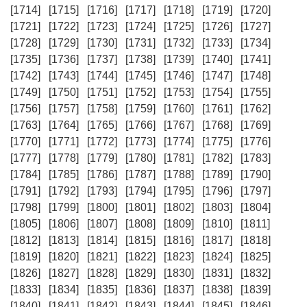
[1714]
[1715]
[1716]
[1717]
[1718]
[1719]
[1720]
[1721]
[1722]
[1723]
[1724]
[1725]
[1726]
[1727]
[1728]
[1729]
[1730]
[1731]
[1732]
[1733]
[1734]
[1735]
[1736]
[1737]
[1738]
[1739]
[1740]
[1741]
[1742]
[1743]
[1744]
[1745]
[1746]
[1747]
[1748]
[1749]
[1750]
[1751]
[1752]
[1753]
[1754]
[1755]
[1756]
[1757]
[1758]
[1759]
[1760]
[1761]
[1762]
[1763]
[1764]
[1765]
[1766]
[1767]
[1768]
[1769]
[1770]
[1771]
[1772]
[1773]
[1774]
[1775]
[1776]
[1777]
[1778]
[1779]
[1780]
[1781]
[1782]
[1783]
[1784]
[1785]
[1786]
[1787]
[1788]
[1789]
[1790]
[1791]
[1792]
[1793]
[1794]
[1795]
[1796]
[1797]
[1798]
[1799]
[1800]
[1801]
[1802]
[1803]
[1804]
[1805]
[1806]
[1807]
[1808]
[1809]
[1810]
[1811]
[1812]
[1813]
[1814]
[1815]
[1816]
[1817]
[1818]
[1819]
[1820]
[1821]
[1822]
[1823]
[1824]
[1825]
[1826]
[1827]
[1828]
[1829]
[1830]
[1831]
[1832]
[1833]
[1834]
[1835]
[1836]
[1837]
[1838]
[1839]
[1840]
[1841]
[1842]
[1843]
[1844]
[1845]
[1846]