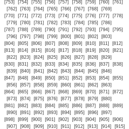
[753]
[754]
[755]
[756]
[757]
[758]
[759]
[760]
[761]
[762]
[763]
[764]
[765]
[766]
[767]
[768]
[769]
[770]
[771]
[772]
[773]
[774]
[775]
[776]
[777]
[778]
[779]
[780]
[781]
[782]
[783]
[784]
[785]
[786]
[787]
[788]
[789]
[790]
[791]
[792]
[793]
[794]
[795]
[796]
[797]
[798]
[799]
[800]
[801]
[802]
[803]
[804]
[805]
[806]
[807]
[808]
[809]
[810]
[811]
[812]
[813]
[814]
[815]
[816]
[817]
[818]
[819]
[820]
[821]
[822]
[823]
[824]
[825]
[826]
[827]
[828]
[829]
[830]
[831]
[832]
[833]
[834]
[835]
[836]
[837]
[838]
[839]
[840]
[841]
[842]
[843]
[844]
[845]
[846]
[847]
[848]
[849]
[850]
[851]
[852]
[853]
[854]
[855]
[856]
[857]
[858]
[859]
[860]
[861]
[862]
[863]
[864]
[865]
[866]
[867]
[868]
[869]
[870]
[871]
[872]
[873]
[874]
[875]
[876]
[877]
[878]
[879]
[880]
[881]
[882]
[883]
[884]
[885]
[886]
[887]
[888]
[889]
[890]
[891]
[892]
[893]
[894]
[895]
[896]
[897]
[898]
[899]
[900]
[901]
[902]
[903]
[904]
[905]
[906]
[907]
[908]
[909]
[910]
[911]
[912]
[913]
[914]
[915]