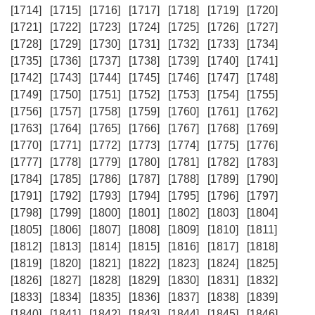
[1714]
[1715]
[1716]
[1717]
[1718]
[1719]
[1720]
[1721]
[1722]
[1723]
[1724]
[1725]
[1726]
[1727]
[1728]
[1729]
[1730]
[1731]
[1732]
[1733]
[1734]
[1735]
[1736]
[1737]
[1738]
[1739]
[1740]
[1741]
[1742]
[1743]
[1744]
[1745]
[1746]
[1747]
[1748]
[1749]
[1750]
[1751]
[1752]
[1753]
[1754]
[1755]
[1756]
[1757]
[1758]
[1759]
[1760]
[1761]
[1762]
[1763]
[1764]
[1765]
[1766]
[1767]
[1768]
[1769]
[1770]
[1771]
[1772]
[1773]
[1774]
[1775]
[1776]
[1777]
[1778]
[1779]
[1780]
[1781]
[1782]
[1783]
[1784]
[1785]
[1786]
[1787]
[1788]
[1789]
[1790]
[1791]
[1792]
[1793]
[1794]
[1795]
[1796]
[1797]
[1798]
[1799]
[1800]
[1801]
[1802]
[1803]
[1804]
[1805]
[1806]
[1807]
[1808]
[1809]
[1810]
[1811]
[1812]
[1813]
[1814]
[1815]
[1816]
[1817]
[1818]
[1819]
[1820]
[1821]
[1822]
[1823]
[1824]
[1825]
[1826]
[1827]
[1828]
[1829]
[1830]
[1831]
[1832]
[1833]
[1834]
[1835]
[1836]
[1837]
[1838]
[1839]
[1840]
[1841]
[1842]
[1843]
[1844]
[1845]
[1846]