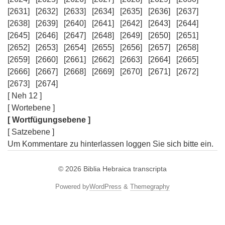
[2631]
[2632]
[2633]
[2634]
[2635]
[2636]
[2637]
[2638]
[2639]
[2640]
[2641]
[2642]
[2643]
[2644]
[2645]
[2646]
[2647]
[2648]
[2649]
[2650]
[2651]
[2652]
[2653]
[2654]
[2655]
[2656]
[2657]
[2658]
[2659]
[2660]
[2661]
[2662]
[2663]
[2664]
[2665]
[2666]
[2667]
[2668]
[2669]
[2670]
[2671]
[2672]
[2673]
[2674]
[ Neh 12 ]
[ Wortebene ]
[ Wortfügungsebene ]
[ Satzebene ]
Um Kommentare zu hinterlassen loggen Sie sich bitte ein.
© 2026
Biblia Hebraica transcripta
Powered by
WordPress
&
Themegraphy