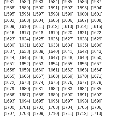
[1581]
[1582]
[1583]
[1584]
[1585]
[1586]
[1587]
[1588]
[1589]
[1590]
[1591]
[1592]
[1593]
[1594]
[1595]
[1596]
[1597]
[1598]
[1599]
[1600]
[1601]
[1602]
[1603]
[1604]
[1605]
[1606]
[1607]
[1608]
[1609]
[1610]
[1611]
[1612]
[1613]
[1614]
[1615]
[1616]
[1617]
[1618]
[1619]
[1620]
[1621]
[1622]
[1623]
[1624]
[1625]
[1626]
[1627]
[1628]
[1629]
[1630]
[1631]
[1632]
[1633]
[1634]
[1635]
[1636]
[1637]
[1638]
[1639]
[1640]
[1641]
[1642]
[1643]
[1644]
[1645]
[1646]
[1647]
[1648]
[1649]
[1650]
[1651]
[1652]
[1653]
[1654]
[1655]
[1656]
[1657]
[1658]
[1659]
[1660]
[1661]
[1662]
[1663]
[1664]
[1665]
[1666]
[1667]
[1668]
[1669]
[1670]
[1671]
[1672]
[1673]
[1674]
[1675]
[1676]
[1677]
[1678]
[1679]
[1680]
[1681]
[1682]
[1683]
[1684]
[1685]
[1686]
[1687]
[1688]
[1689]
[1690]
[1691]
[1692]
[1693]
[1694]
[1695]
[1696]
[1697]
[1698]
[1699]
[1700]
[1701]
[1702]
[1703]
[1704]
[1705]
[1706]
[1707]
[1708]
[1709]
[1710]
[1711]
[1712]
[1713]