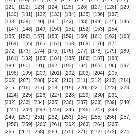
[121]
[122]
[123]
[124]
[125]
[126]
[127]
[128]
[129]
[130]
[131]
[132]
[133]
[134]
[135]
[136]
[137]
[138]
[139]
[140]
[141]
[142]
[143]
[144]
[145]
[146]
[147]
[148]
[149]
[150]
[151]
[152]
[153]
[154]
[155]
[156]
[157]
[158]
[159]
[160]
[161]
[162]
[163]
[164]
[165]
[166]
[167]
[168]
[169]
[170]
[171]
[172]
[173]
[174]
[175]
[176]
[177]
[178]
[179]
[180]
[181]
[182]
[183]
[184]
[185]
[186]
[187]
[188]
[189]
[190]
[191]
[192]
[193]
[194]
[195]
[196]
[197]
[198]
[199]
[200]
[201]
[202]
[203]
[204]
[205]
[206]
[207]
[208]
[209]
[210]
[211]
[212]
[213]
[214]
[215]
[216]
[217]
[218]
[219]
[220]
[221]
[222]
[223]
[224]
[225]
[226]
[227]
[228]
[229]
[230]
[231]
[232]
[233]
[234]
[235]
[236]
[237]
[238]
[239]
[240]
[241]
[242]
[243]
[244]
[245]
[246]
[247]
[248]
[249]
[250]
[251]
[252]
[253]
[254]
[255]
[256]
[257]
[258]
[259]
[260]
[261]
[262]
[263]
[264]
[265]
[266]
[267]
[268]
[269]
[270]
[271]
[272]
[273]
[274]