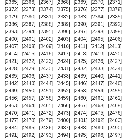
[2365]
[2366]
[2367]
[2368]
[2369]
[2370]
[2371]
[2372]
[2373]
[2374]
[2375]
[2376]
[2377]
[2378]
[2379]
[2380]
[2381]
[2382]
[2383]
[2384]
[2385]
[2386]
[2387]
[2388]
[2389]
[2390]
[2391]
[2392]
[2393]
[2394]
[2395]
[2396]
[2397]
[2398]
[2399]
[2400]
[2401]
[2402]
[2403]
[2404]
[2405]
[2406]
[2407]
[2408]
[2409]
[2410]
[2411]
[2412]
[2413]
[2414]
[2415]
[2416]
[2417]
[2418]
[2419]
[2420]
[2421]
[2422]
[2423]
[2424]
[2425]
[2426]
[2427]
[2428]
[2429]
[2430]
[2431]
[2432]
[2433]
[2434]
[2435]
[2436]
[2437]
[2438]
[2439]
[2440]
[2441]
[2442]
[2443]
[2444]
[2445]
[2446]
[2447]
[2448]
[2449]
[2450]
[2451]
[2452]
[2453]
[2454]
[2455]
[2456]
[2457]
[2458]
[2459]
[2460]
[2461]
[2462]
[2463]
[2464]
[2465]
[2466]
[2467]
[2468]
[2469]
[2470]
[2471]
[2472]
[2473]
[2474]
[2475]
[2476]
[2477]
[2478]
[2479]
[2480]
[2481]
[2482]
[2483]
[2484]
[2485]
[2486]
[2487]
[2488]
[2489]
[2490]
[2491]
[2492]
[2493]
[2494]
[2495]
[2496]
[2497]