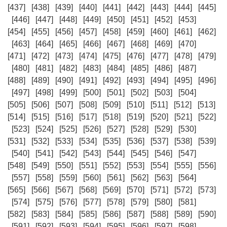
[437]
[438]
[439]
[440]
[441]
[442]
[443]
[444]
[445]
[446]
[447]
[448]
[449]
[450]
[451]
[452]
[453]
[454]
[455]
[456]
[457]
[458]
[459]
[460]
[461]
[462]
[463]
[464]
[465]
[466]
[467]
[468]
[469]
[470]
[471]
[472]
[473]
[474]
[475]
[476]
[477]
[478]
[479]
[480]
[481]
[482]
[483]
[484]
[485]
[486]
[487]
[488]
[489]
[490]
[491]
[492]
[493]
[494]
[495]
[496]
[497]
[498]
[499]
[500]
[501]
[502]
[503]
[504]
[505]
[506]
[507]
[508]
[509]
[510]
[511]
[512]
[513]
[514]
[515]
[516]
[517]
[518]
[519]
[520]
[521]
[522]
[523]
[524]
[525]
[526]
[527]
[528]
[529]
[530]
[531]
[532]
[533]
[534]
[535]
[536]
[537]
[538]
[539]
[540]
[541]
[542]
[543]
[544]
[545]
[546]
[547]
[548]
[549]
[550]
[551]
[552]
[553]
[554]
[555]
[556]
[557]
[558]
[559]
[560]
[561]
[562]
[563]
[564]
[565]
[566]
[567]
[568]
[569]
[570]
[571]
[572]
[573]
[574]
[575]
[576]
[577]
[578]
[579]
[580]
[581]
[582]
[583]
[584]
[585]
[586]
[587]
[588]
[589]
[590]
[591]
[592]
[593]
[594]
[595]
[596]
[597]
[598]