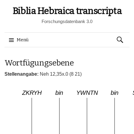
Biblia Hebraica transcripta
Forschungsdatenbank 3.0
Suchen
Menü
nach:
Springe
Wortfügungsebene
zum
Inhalt
Stellenangabe:
Neh 12,35x.0 (8 21)