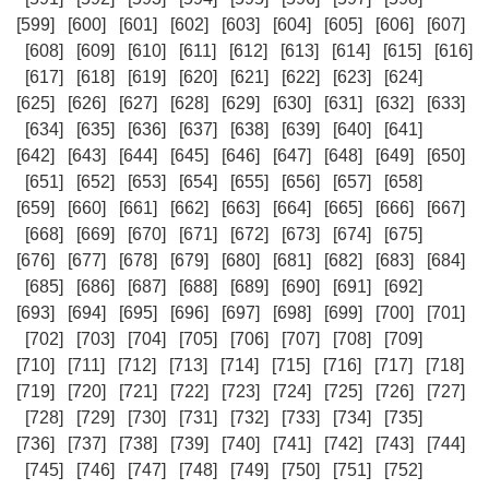
[599]
[600]
[601]
[602]
[603]
[604]
[605]
[606]
[607]
[608]
[609]
[610]
[611]
[612]
[613]
[614]
[615]
[616]
[617]
[618]
[619]
[620]
[621]
[622]
[623]
[624]
[625]
[626]
[627]
[628]
[629]
[630]
[631]
[632]
[633]
[634]
[635]
[636]
[637]
[638]
[639]
[640]
[641]
[642]
[643]
[644]
[645]
[646]
[647]
[648]
[649]
[650]
[651]
[652]
[653]
[654]
[655]
[656]
[657]
[658]
[659]
[660]
[661]
[662]
[663]
[664]
[665]
[666]
[667]
[668]
[669]
[670]
[671]
[672]
[673]
[674]
[675]
[676]
[677]
[678]
[679]
[680]
[681]
[682]
[683]
[684]
[685]
[686]
[687]
[688]
[689]
[690]
[691]
[692]
[693]
[694]
[695]
[696]
[697]
[698]
[699]
[700]
[701]
[702]
[703]
[704]
[705]
[706]
[707]
[708]
[709]
[710]
[711]
[712]
[713]
[714]
[715]
[716]
[717]
[718]
[719]
[720]
[721]
[722]
[723]
[724]
[725]
[726]
[727]
[728]
[729]
[730]
[731]
[732]
[733]
[734]
[735]
[736]
[737]
[738]
[739]
[740]
[741]
[742]
[743]
[744]
[745]
[746]
[747]
[748]
[749]
[750]
[751]
[752]