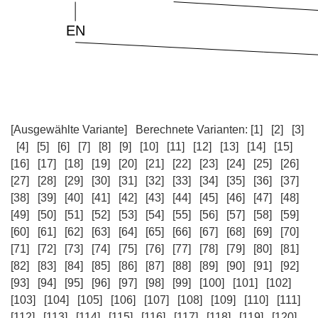
[Ausgewählte Variante]
Berechnete Varianten:
[1]
[2]
[3]
[4]
[5]
[6]
[7]
[8]
[9]
[10]
[11]
[12]
[13]
[14]
[15]
[16]
[17]
[18]
[19]
[20]
[21]
[22]
[23]
[24]
[25]
[26]
[27]
[28]
[29]
[30]
[31]
[32]
[33]
[34]
[35]
[36]
[37]
[38]
[39]
[40]
[41]
[42]
[43]
[44]
[45]
[46]
[47]
[48]
[49]
[50]
[51]
[52]
[53]
[54]
[55]
[56]
[57]
[58]
[59]
[60]
[61]
[62]
[63]
[64]
[65]
[66]
[67]
[68]
[69]
[70]
[71]
[72]
[73]
[74]
[75]
[76]
[77]
[78]
[79]
[80]
[81]
[82]
[83]
[84]
[85]
[86]
[87]
[88]
[89]
[90]
[91]
[92]
[93]
[94]
[95]
[96]
[97]
[98]
[99]
[100]
[101]
[102]
[103]
[104]
[105]
[106]
[107]
[108]
[109]
[110]
[111]
[112]
[113]
[114]
[115]
[116]
[117]
[118]
[119]
[120]