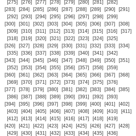
[275]
[276]
[277]
[278]
[279]
[280]
[281]
[282]
[283]
[284]
[285]
[286]
[287]
[288]
[289]
[290]
[291]
[292]
[293]
[294]
[295]
[296]
[297]
[298]
[299]
[300]
[301]
[302]
[303]
[304]
[305]
[306]
[307]
[308]
[309]
[310]
[311]
[312]
[313]
[314]
[315]
[316]
[317]
[318]
[319]
[320]
[321]
[322]
[323]
[324]
[325]
[326]
[327]
[328]
[329]
[330]
[331]
[332]
[333]
[334]
[335]
[336]
[337]
[338]
[339]
[340]
[341]
[342]
[343]
[344]
[345]
[346]
[347]
[348]
[349]
[350]
[351]
[352]
[353]
[354]
[355]
[356]
[357]
[358]
[359]
[360]
[361]
[362]
[363]
[364]
[365]
[366]
[367]
[368]
[369]
[370]
[371]
[372]
[373]
[374]
[375]
[376]
[377]
[378]
[379]
[380]
[381]
[382]
[383]
[384]
[385]
[386]
[387]
[388]
[389]
[390]
[391]
[392]
[393]
[394]
[395]
[396]
[397]
[398]
[399]
[400]
[401]
[402]
[403]
[404]
[405]
[406]
[407]
[408]
[409]
[410]
[411]
[412]
[413]
[414]
[415]
[416]
[417]
[418]
[419]
[420]
[421]
[422]
[423]
[424]
[425]
[426]
[427]
[428]
[429]
[430]
[431]
[432]
[433]
[434]
[435]
[436]