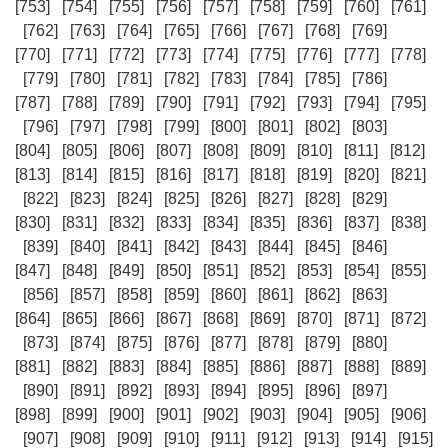
[753]
[754]
[755]
[756]
[757]
[758]
[759]
[760]
[761]
[762]
[763]
[764]
[765]
[766]
[767]
[768]
[769]
[770]
[771]
[772]
[773]
[774]
[775]
[776]
[777]
[778]
[779]
[780]
[781]
[782]
[783]
[784]
[785]
[786]
[787]
[788]
[789]
[790]
[791]
[792]
[793]
[794]
[795]
[796]
[797]
[798]
[799]
[800]
[801]
[802]
[803]
[804]
[805]
[806]
[807]
[808]
[809]
[810]
[811]
[812]
[813]
[814]
[815]
[816]
[817]
[818]
[819]
[820]
[821]
[822]
[823]
[824]
[825]
[826]
[827]
[828]
[829]
[830]
[831]
[832]
[833]
[834]
[835]
[836]
[837]
[838]
[839]
[840]
[841]
[842]
[843]
[844]
[845]
[846]
[847]
[848]
[849]
[850]
[851]
[852]
[853]
[854]
[855]
[856]
[857]
[858]
[859]
[860]
[861]
[862]
[863]
[864]
[865]
[866]
[867]
[868]
[869]
[870]
[871]
[872]
[873]
[874]
[875]
[876]
[877]
[878]
[879]
[880]
[881]
[882]
[883]
[884]
[885]
[886]
[887]
[888]
[889]
[890]
[891]
[892]
[893]
[894]
[895]
[896]
[897]
[898]
[899]
[900]
[901]
[902]
[903]
[904]
[905]
[906]
[907]
[908]
[909]
[910]
[911]
[912]
[913]
[914]
[915]