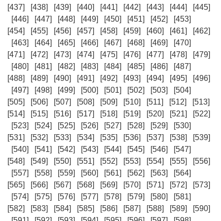
[437]
[438]
[439]
[440]
[441]
[442]
[443]
[444]
[445]
[446]
[447]
[448]
[449]
[450]
[451]
[452]
[453]
[454]
[455]
[456]
[457]
[458]
[459]
[460]
[461]
[462]
[463]
[464]
[465]
[466]
[467]
[468]
[469]
[470]
[471]
[472]
[473]
[474]
[475]
[476]
[477]
[478]
[479]
[480]
[481]
[482]
[483]
[484]
[485]
[486]
[487]
[488]
[489]
[490]
[491]
[492]
[493]
[494]
[495]
[496]
[497]
[498]
[499]
[500]
[501]
[502]
[503]
[504]
[505]
[506]
[507]
[508]
[509]
[510]
[511]
[512]
[513]
[514]
[515]
[516]
[517]
[518]
[519]
[520]
[521]
[522]
[523]
[524]
[525]
[526]
[527]
[528]
[529]
[530]
[531]
[532]
[533]
[534]
[535]
[536]
[537]
[538]
[539]
[540]
[541]
[542]
[543]
[544]
[545]
[546]
[547]
[548]
[549]
[550]
[551]
[552]
[553]
[554]
[555]
[556]
[557]
[558]
[559]
[560]
[561]
[562]
[563]
[564]
[565]
[566]
[567]
[568]
[569]
[570]
[571]
[572]
[573]
[574]
[575]
[576]
[577]
[578]
[579]
[580]
[581]
[582]
[583]
[584]
[585]
[586]
[587]
[588]
[589]
[590]
[591]
[592]
[593]
[594]
[595]
[596]
[597]
[598]