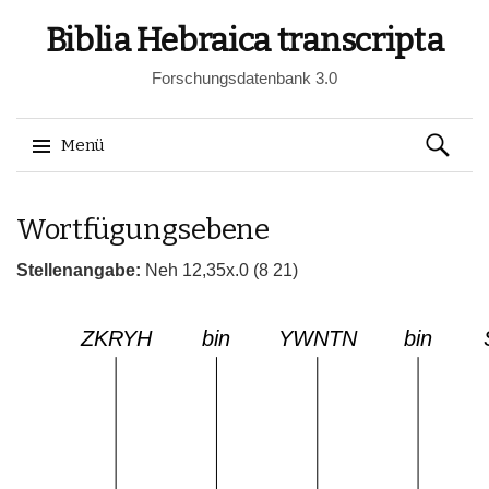
Biblia Hebraica transcripta
Forschungsdatenbank 3.0
Suchen
Menü
nach:
Springe
Wortfügungsebene
zum
Inhalt
Stellenangabe:
Neh 12,35x.0 (8 21)