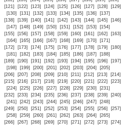
[121]
[122]
[123]
[124]
[125]
[126]
[127]
[128]
[129]
[130]
[131]
[132]
[133]
[134]
[135]
[136]
[137]
[138]
[139]
[140]
[141]
[142]
[143]
[144]
[145]
[146]
[147]
[148]
[149]
[150]
[151]
[152]
[153]
[154]
[155]
[156]
[157]
[158]
[159]
[160]
[161]
[162]
[163]
[164]
[165]
[166]
[167]
[168]
[169]
[170]
[171]
[172]
[173]
[174]
[175]
[176]
[177]
[178]
[179]
[180]
[181]
[182]
[183]
[184]
[185]
[186]
[187]
[188]
[189]
[190]
[191]
[192]
[193]
[194]
[195]
[196]
[197]
[198]
[199]
[200]
[201]
[202]
[203]
[204]
[205]
[206]
[207]
[208]
[209]
[210]
[211]
[212]
[213]
[214]
[215]
[216]
[217]
[218]
[219]
[220]
[221]
[222]
[223]
[224]
[225]
[226]
[227]
[228]
[229]
[230]
[231]
[232]
[233]
[234]
[235]
[236]
[237]
[238]
[239]
[240]
[241]
[242]
[243]
[244]
[245]
[246]
[247]
[248]
[249]
[250]
[251]
[252]
[253]
[254]
[255]
[256]
[257]
[258]
[259]
[260]
[261]
[262]
[263]
[264]
[265]
[266]
[267]
[268]
[269]
[270]
[271]
[272]
[273]
[274]