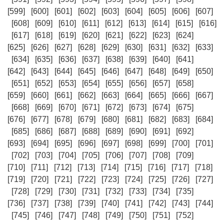
[599]
[600]
[601]
[602]
[603]
[604]
[605]
[606]
[607]
[608]
[609]
[610]
[611]
[612]
[613]
[614]
[615]
[616]
[617]
[618]
[619]
[620]
[621]
[622]
[623]
[624]
[625]
[626]
[627]
[628]
[629]
[630]
[631]
[632]
[633]
[634]
[635]
[636]
[637]
[638]
[639]
[640]
[641]
[642]
[643]
[644]
[645]
[646]
[647]
[648]
[649]
[650]
[651]
[652]
[653]
[654]
[655]
[656]
[657]
[658]
[659]
[660]
[661]
[662]
[663]
[664]
[665]
[666]
[667]
[668]
[669]
[670]
[671]
[672]
[673]
[674]
[675]
[676]
[677]
[678]
[679]
[680]
[681]
[682]
[683]
[684]
[685]
[686]
[687]
[688]
[689]
[690]
[691]
[692]
[693]
[694]
[695]
[696]
[697]
[698]
[699]
[700]
[701]
[702]
[703]
[704]
[705]
[706]
[707]
[708]
[709]
[710]
[711]
[712]
[713]
[714]
[715]
[716]
[717]
[718]
[719]
[720]
[721]
[722]
[723]
[724]
[725]
[726]
[727]
[728]
[729]
[730]
[731]
[732]
[733]
[734]
[735]
[736]
[737]
[738]
[739]
[740]
[741]
[742]
[743]
[744]
[745]
[746]
[747]
[748]
[749]
[750]
[751]
[752]