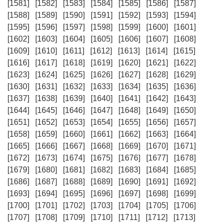
[1581]
[1582]
[1583]
[1584]
[1585]
[1586]
[1587]
[1588]
[1589]
[1590]
[1591]
[1592]
[1593]
[1594]
[1595]
[1596]
[1597]
[1598]
[1599]
[1600]
[1601]
[1602]
[1603]
[1604]
[1605]
[1606]
[1607]
[1608]
[1609]
[1610]
[1611]
[1612]
[1613]
[1614]
[1615]
[1616]
[1617]
[1618]
[1619]
[1620]
[1621]
[1622]
[1623]
[1624]
[1625]
[1626]
[1627]
[1628]
[1629]
[1630]
[1631]
[1632]
[1633]
[1634]
[1635]
[1636]
[1637]
[1638]
[1639]
[1640]
[1641]
[1642]
[1643]
[1644]
[1645]
[1646]
[1647]
[1648]
[1649]
[1650]
[1651]
[1652]
[1653]
[1654]
[1655]
[1656]
[1657]
[1658]
[1659]
[1660]
[1661]
[1662]
[1663]
[1664]
[1665]
[1666]
[1667]
[1668]
[1669]
[1670]
[1671]
[1672]
[1673]
[1674]
[1675]
[1676]
[1677]
[1678]
[1679]
[1680]
[1681]
[1682]
[1683]
[1684]
[1685]
[1686]
[1687]
[1688]
[1689]
[1690]
[1691]
[1692]
[1693]
[1694]
[1695]
[1696]
[1697]
[1698]
[1699]
[1700]
[1701]
[1702]
[1703]
[1704]
[1705]
[1706]
[1707]
[1708]
[1709]
[1710]
[1711]
[1712]
[1713]