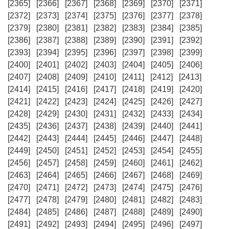
[2365]
[2366]
[2367]
[2368]
[2369]
[2370]
[2371]
[2372]
[2373]
[2374]
[2375]
[2376]
[2377]
[2378]
[2379]
[2380]
[2381]
[2382]
[2383]
[2384]
[2385]
[2386]
[2387]
[2388]
[2389]
[2390]
[2391]
[2392]
[2393]
[2394]
[2395]
[2396]
[2397]
[2398]
[2399]
[2400]
[2401]
[2402]
[2403]
[2404]
[2405]
[2406]
[2407]
[2408]
[2409]
[2410]
[2411]
[2412]
[2413]
[2414]
[2415]
[2416]
[2417]
[2418]
[2419]
[2420]
[2421]
[2422]
[2423]
[2424]
[2425]
[2426]
[2427]
[2428]
[2429]
[2430]
[2431]
[2432]
[2433]
[2434]
[2435]
[2436]
[2437]
[2438]
[2439]
[2440]
[2441]
[2442]
[2443]
[2444]
[2445]
[2446]
[2447]
[2448]
[2449]
[2450]
[2451]
[2452]
[2453]
[2454]
[2455]
[2456]
[2457]
[2458]
[2459]
[2460]
[2461]
[2462]
[2463]
[2464]
[2465]
[2466]
[2467]
[2468]
[2469]
[2470]
[2471]
[2472]
[2473]
[2474]
[2475]
[2476]
[2477]
[2478]
[2479]
[2480]
[2481]
[2482]
[2483]
[2484]
[2485]
[2486]
[2487]
[2488]
[2489]
[2490]
[2491]
[2492]
[2493]
[2494]
[2495]
[2496]
[2497]