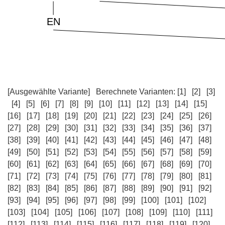
[Ausgewählte Variante]
Berechnete Varianten:
[1]
[2]
[3]
[4]
[5]
[6]
[7]
[8]
[9]
[10]
[11]
[12]
[13]
[14]
[15]
[16]
[17]
[18]
[19]
[20]
[21]
[22]
[23]
[24]
[25]
[26]
[27]
[28]
[29]
[30]
[31]
[32]
[33]
[34]
[35]
[36]
[37]
[38]
[39]
[40]
[41]
[42]
[43]
[44]
[45]
[46]
[47]
[48]
[49]
[50]
[51]
[52]
[53]
[54]
[55]
[56]
[57]
[58]
[59]
[60]
[61]
[62]
[63]
[64]
[65]
[66]
[67]
[68]
[69]
[70]
[71]
[72]
[73]
[74]
[75]
[76]
[77]
[78]
[79]
[80]
[81]
[82]
[83]
[84]
[85]
[86]
[87]
[88]
[89]
[90]
[91]
[92]
[93]
[94]
[95]
[96]
[97]
[98]
[99]
[100]
[101]
[102]
[103]
[104]
[105]
[106]
[107]
[108]
[109]
[110]
[111]
[112]
[113]
[114]
[115]
[116]
[117]
[118]
[119]
[120]