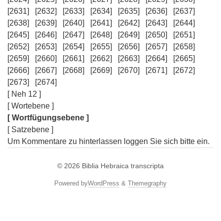
[2631]
[2632]
[2633]
[2634]
[2635]
[2636]
[2637]
[2638]
[2639]
[2640]
[2641]
[2642]
[2643]
[2644]
[2645]
[2646]
[2647]
[2648]
[2649]
[2650]
[2651]
[2652]
[2653]
[2654]
[2655]
[2656]
[2657]
[2658]
[2659]
[2660]
[2661]
[2662]
[2663]
[2664]
[2665]
[2666]
[2667]
[2668]
[2669]
[2670]
[2671]
[2672]
[2673]
[2674]
[ Neh 12 ]
[ Wortebene ]
[ Wortfügungsebene ]
[ Satzebene ]
Um Kommentare zu hinterlassen loggen Sie sich bitte ein.
© 2026
Biblia Hebraica transcripta
Powered by
WordPress
&
Themegraphy