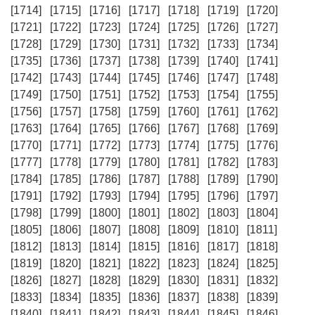
[1714]
[1715]
[1716]
[1717]
[1718]
[1719]
[1720]
[1721]
[1722]
[1723]
[1724]
[1725]
[1726]
[1727]
[1728]
[1729]
[1730]
[1731]
[1732]
[1733]
[1734]
[1735]
[1736]
[1737]
[1738]
[1739]
[1740]
[1741]
[1742]
[1743]
[1744]
[1745]
[1746]
[1747]
[1748]
[1749]
[1750]
[1751]
[1752]
[1753]
[1754]
[1755]
[1756]
[1757]
[1758]
[1759]
[1760]
[1761]
[1762]
[1763]
[1764]
[1765]
[1766]
[1767]
[1768]
[1769]
[1770]
[1771]
[1772]
[1773]
[1774]
[1775]
[1776]
[1777]
[1778]
[1779]
[1780]
[1781]
[1782]
[1783]
[1784]
[1785]
[1786]
[1787]
[1788]
[1789]
[1790]
[1791]
[1792]
[1793]
[1794]
[1795]
[1796]
[1797]
[1798]
[1799]
[1800]
[1801]
[1802]
[1803]
[1804]
[1805]
[1806]
[1807]
[1808]
[1809]
[1810]
[1811]
[1812]
[1813]
[1814]
[1815]
[1816]
[1817]
[1818]
[1819]
[1820]
[1821]
[1822]
[1823]
[1824]
[1825]
[1826]
[1827]
[1828]
[1829]
[1830]
[1831]
[1832]
[1833]
[1834]
[1835]
[1836]
[1837]
[1838]
[1839]
[1840]
[1841]
[1842]
[1843]
[1844]
[1845]
[1846]