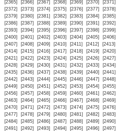
[2365]
[2366]
[2367]
[2368]
[2369]
[2370]
[2371]
[2372]
[2373]
[2374]
[2375]
[2376]
[2377]
[2378]
[2379]
[2380]
[2381]
[2382]
[2383]
[2384]
[2385]
[2386]
[2387]
[2388]
[2389]
[2390]
[2391]
[2392]
[2393]
[2394]
[2395]
[2396]
[2397]
[2398]
[2399]
[2400]
[2401]
[2402]
[2403]
[2404]
[2405]
[2406]
[2407]
[2408]
[2409]
[2410]
[2411]
[2412]
[2413]
[2414]
[2415]
[2416]
[2417]
[2418]
[2419]
[2420]
[2421]
[2422]
[2423]
[2424]
[2425]
[2426]
[2427]
[2428]
[2429]
[2430]
[2431]
[2432]
[2433]
[2434]
[2435]
[2436]
[2437]
[2438]
[2439]
[2440]
[2441]
[2442]
[2443]
[2444]
[2445]
[2446]
[2447]
[2448]
[2449]
[2450]
[2451]
[2452]
[2453]
[2454]
[2455]
[2456]
[2457]
[2458]
[2459]
[2460]
[2461]
[2462]
[2463]
[2464]
[2465]
[2466]
[2467]
[2468]
[2469]
[2470]
[2471]
[2472]
[2473]
[2474]
[2475]
[2476]
[2477]
[2478]
[2479]
[2480]
[2481]
[2482]
[2483]
[2484]
[2485]
[2486]
[2487]
[2488]
[2489]
[2490]
[2491]
[2492]
[2493]
[2494]
[2495]
[2496]
[2497]