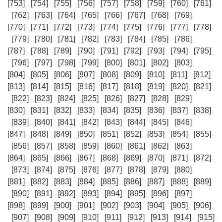
[753]
[754]
[755]
[756]
[757]
[758]
[759]
[760]
[761]
[762]
[763]
[764]
[765]
[766]
[767]
[768]
[769]
[770]
[771]
[772]
[773]
[774]
[775]
[776]
[777]
[778]
[779]
[780]
[781]
[782]
[783]
[784]
[785]
[786]
[787]
[788]
[789]
[790]
[791]
[792]
[793]
[794]
[795]
[796]
[797]
[798]
[799]
[800]
[801]
[802]
[803]
[804]
[805]
[806]
[807]
[808]
[809]
[810]
[811]
[812]
[813]
[814]
[815]
[816]
[817]
[818]
[819]
[820]
[821]
[822]
[823]
[824]
[825]
[826]
[827]
[828]
[829]
[830]
[831]
[832]
[833]
[834]
[835]
[836]
[837]
[838]
[839]
[840]
[841]
[842]
[843]
[844]
[845]
[846]
[847]
[848]
[849]
[850]
[851]
[852]
[853]
[854]
[855]
[856]
[857]
[858]
[859]
[860]
[861]
[862]
[863]
[864]
[865]
[866]
[867]
[868]
[869]
[870]
[871]
[872]
[873]
[874]
[875]
[876]
[877]
[878]
[879]
[880]
[881]
[882]
[883]
[884]
[885]
[886]
[887]
[888]
[889]
[890]
[891]
[892]
[893]
[894]
[895]
[896]
[897]
[898]
[899]
[900]
[901]
[902]
[903]
[904]
[905]
[906]
[907]
[908]
[909]
[910]
[911]
[912]
[913]
[914]
[915]