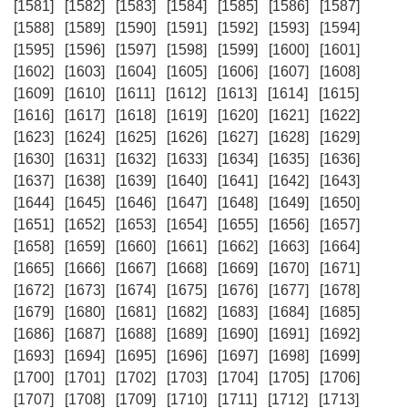
[1581]
[1582]
[1583]
[1584]
[1585]
[1586]
[1587]
[1588]
[1589]
[1590]
[1591]
[1592]
[1593]
[1594]
[1595]
[1596]
[1597]
[1598]
[1599]
[1600]
[1601]
[1602]
[1603]
[1604]
[1605]
[1606]
[1607]
[1608]
[1609]
[1610]
[1611]
[1612]
[1613]
[1614]
[1615]
[1616]
[1617]
[1618]
[1619]
[1620]
[1621]
[1622]
[1623]
[1624]
[1625]
[1626]
[1627]
[1628]
[1629]
[1630]
[1631]
[1632]
[1633]
[1634]
[1635]
[1636]
[1637]
[1638]
[1639]
[1640]
[1641]
[1642]
[1643]
[1644]
[1645]
[1646]
[1647]
[1648]
[1649]
[1650]
[1651]
[1652]
[1653]
[1654]
[1655]
[1656]
[1657]
[1658]
[1659]
[1660]
[1661]
[1662]
[1663]
[1664]
[1665]
[1666]
[1667]
[1668]
[1669]
[1670]
[1671]
[1672]
[1673]
[1674]
[1675]
[1676]
[1677]
[1678]
[1679]
[1680]
[1681]
[1682]
[1683]
[1684]
[1685]
[1686]
[1687]
[1688]
[1689]
[1690]
[1691]
[1692]
[1693]
[1694]
[1695]
[1696]
[1697]
[1698]
[1699]
[1700]
[1701]
[1702]
[1703]
[1704]
[1705]
[1706]
[1707]
[1708]
[1709]
[1710]
[1711]
[1712]
[1713]