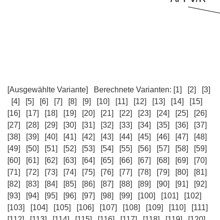
[Ausgewählte Variante]
Berechnete Varianten:
[1]
[2]
[3]
[4]
[5]
[6]
[7]
[8]
[9]
[10]
[11]
[12]
[13]
[14]
[15]
[16]
[17]
[18]
[19]
[20]
[21]
[22]
[23]
[24]
[25]
[26]
[27]
[28]
[29]
[30]
[31]
[32]
[33]
[34]
[35]
[36]
[37]
[38]
[39]
[40]
[41]
[42]
[43]
[44]
[45]
[46]
[47]
[48]
[49]
[50]
[51]
[52]
[53]
[54]
[55]
[56]
[57]
[58]
[59]
[60]
[61]
[62]
[63]
[64]
[65]
[66]
[67]
[68]
[69]
[70]
[71]
[72]
[73]
[74]
[75]
[76]
[77]
[78]
[79]
[80]
[81]
[82]
[83]
[84]
[85]
[86]
[87]
[88]
[89]
[90]
[91]
[92]
[93]
[94]
[95]
[96]
[97]
[98]
[99]
[100]
[101]
[102]
[103]
[104]
[105]
[106]
[107]
[108]
[109]
[110]
[111]
[112]
[113]
[114]
[115]
[116]
[117]
[118]
[119]
[120]