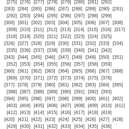
[275]
[276]
[277]
[278]
[279]
[280]
[281]
[282]
[283]
[284]
[285]
[286]
[287]
[288]
[289]
[290]
[291]
[292]
[293]
[294]
[295]
[296]
[297]
[298]
[299]
[300]
[301]
[302]
[303]
[304]
[305]
[306]
[307]
[308]
[309]
[310]
[311]
[312]
[313]
[314]
[315]
[316]
[317]
[318]
[319]
[320]
[321]
[322]
[323]
[324]
[325]
[326]
[327]
[328]
[329]
[330]
[331]
[332]
[333]
[334]
[335]
[336]
[337]
[338]
[339]
[340]
[341]
[342]
[343]
[344]
[345]
[346]
[347]
[348]
[349]
[350]
[351]
[352]
[353]
[354]
[355]
[356]
[357]
[358]
[359]
[360]
[361]
[362]
[363]
[364]
[365]
[366]
[367]
[368]
[369]
[370]
[371]
[372]
[373]
[374]
[375]
[376]
[377]
[378]
[379]
[380]
[381]
[382]
[383]
[384]
[385]
[386]
[387]
[388]
[389]
[390]
[391]
[392]
[393]
[394]
[395]
[396]
[397]
[398]
[399]
[400]
[401]
[402]
[403]
[404]
[405]
[406]
[407]
[408]
[409]
[410]
[411]
[412]
[413]
[414]
[415]
[416]
[417]
[418]
[419]
[420]
[421]
[422]
[423]
[424]
[425]
[426]
[427]
[428]
[429]
[430]
[431]
[432]
[433]
[434]
[435]
[436]