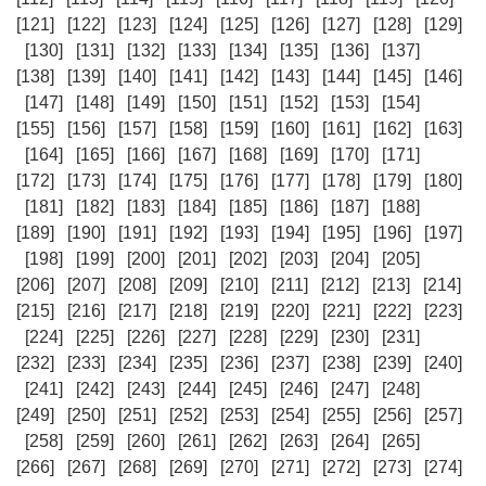
[121]
[122]
[123]
[124]
[125]
[126]
[127]
[128]
[129]
[130]
[131]
[132]
[133]
[134]
[135]
[136]
[137]
[138]
[139]
[140]
[141]
[142]
[143]
[144]
[145]
[146]
[147]
[148]
[149]
[150]
[151]
[152]
[153]
[154]
[155]
[156]
[157]
[158]
[159]
[160]
[161]
[162]
[163]
[164]
[165]
[166]
[167]
[168]
[169]
[170]
[171]
[172]
[173]
[174]
[175]
[176]
[177]
[178]
[179]
[180]
[181]
[182]
[183]
[184]
[185]
[186]
[187]
[188]
[189]
[190]
[191]
[192]
[193]
[194]
[195]
[196]
[197]
[198]
[199]
[200]
[201]
[202]
[203]
[204]
[205]
[206]
[207]
[208]
[209]
[210]
[211]
[212]
[213]
[214]
[215]
[216]
[217]
[218]
[219]
[220]
[221]
[222]
[223]
[224]
[225]
[226]
[227]
[228]
[229]
[230]
[231]
[232]
[233]
[234]
[235]
[236]
[237]
[238]
[239]
[240]
[241]
[242]
[243]
[244]
[245]
[246]
[247]
[248]
[249]
[250]
[251]
[252]
[253]
[254]
[255]
[256]
[257]
[258]
[259]
[260]
[261]
[262]
[263]
[264]
[265]
[266]
[267]
[268]
[269]
[270]
[271]
[272]
[273]
[274]