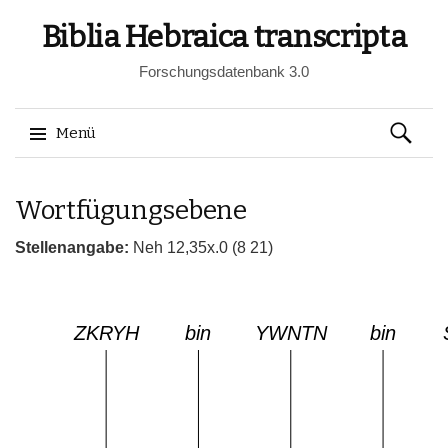
Biblia Hebraica transcripta
Forschungsdatenbank 3.0
Suchen
Menü
nach:
Springe
Wortfügungsebene
zum
Inhalt
Stellenangabe:
Neh 12,35x.0 (8 21)