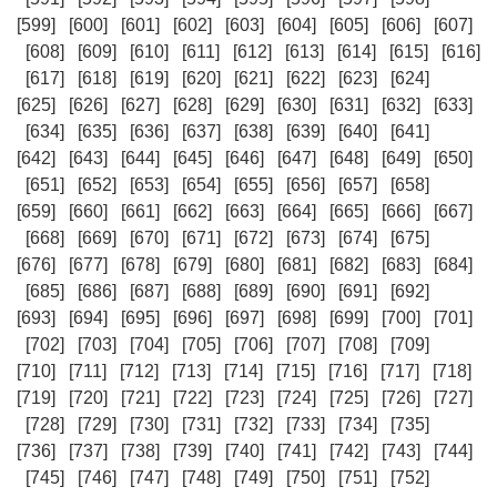
[599]
[600]
[601]
[602]
[603]
[604]
[605]
[606]
[607]
[608]
[609]
[610]
[611]
[612]
[613]
[614]
[615]
[616]
[617]
[618]
[619]
[620]
[621]
[622]
[623]
[624]
[625]
[626]
[627]
[628]
[629]
[630]
[631]
[632]
[633]
[634]
[635]
[636]
[637]
[638]
[639]
[640]
[641]
[642]
[643]
[644]
[645]
[646]
[647]
[648]
[649]
[650]
[651]
[652]
[653]
[654]
[655]
[656]
[657]
[658]
[659]
[660]
[661]
[662]
[663]
[664]
[665]
[666]
[667]
[668]
[669]
[670]
[671]
[672]
[673]
[674]
[675]
[676]
[677]
[678]
[679]
[680]
[681]
[682]
[683]
[684]
[685]
[686]
[687]
[688]
[689]
[690]
[691]
[692]
[693]
[694]
[695]
[696]
[697]
[698]
[699]
[700]
[701]
[702]
[703]
[704]
[705]
[706]
[707]
[708]
[709]
[710]
[711]
[712]
[713]
[714]
[715]
[716]
[717]
[718]
[719]
[720]
[721]
[722]
[723]
[724]
[725]
[726]
[727]
[728]
[729]
[730]
[731]
[732]
[733]
[734]
[735]
[736]
[737]
[738]
[739]
[740]
[741]
[742]
[743]
[744]
[745]
[746]
[747]
[748]
[749]
[750]
[751]
[752]