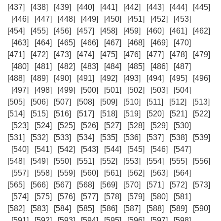
[437]
[438]
[439]
[440]
[441]
[442]
[443]
[444]
[445]
[446]
[447]
[448]
[449]
[450]
[451]
[452]
[453]
[454]
[455]
[456]
[457]
[458]
[459]
[460]
[461]
[462]
[463]
[464]
[465]
[466]
[467]
[468]
[469]
[470]
[471]
[472]
[473]
[474]
[475]
[476]
[477]
[478]
[479]
[480]
[481]
[482]
[483]
[484]
[485]
[486]
[487]
[488]
[489]
[490]
[491]
[492]
[493]
[494]
[495]
[496]
[497]
[498]
[499]
[500]
[501]
[502]
[503]
[504]
[505]
[506]
[507]
[508]
[509]
[510]
[511]
[512]
[513]
[514]
[515]
[516]
[517]
[518]
[519]
[520]
[521]
[522]
[523]
[524]
[525]
[526]
[527]
[528]
[529]
[530]
[531]
[532]
[533]
[534]
[535]
[536]
[537]
[538]
[539]
[540]
[541]
[542]
[543]
[544]
[545]
[546]
[547]
[548]
[549]
[550]
[551]
[552]
[553]
[554]
[555]
[556]
[557]
[558]
[559]
[560]
[561]
[562]
[563]
[564]
[565]
[566]
[567]
[568]
[569]
[570]
[571]
[572]
[573]
[574]
[575]
[576]
[577]
[578]
[579]
[580]
[581]
[582]
[583]
[584]
[585]
[586]
[587]
[588]
[589]
[590]
[591]
[592]
[593]
[594]
[595]
[596]
[597]
[598]