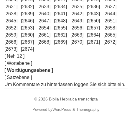
[2631]
[2632]
[2633]
[2634]
[2635]
[2636]
[2637]
[2638]
[2639]
[2640]
[2641]
[2642]
[2643]
[2644]
[2645]
[2646]
[2647]
[2648]
[2649]
[2650]
[2651]
[2652]
[2653]
[2654]
[2655]
[2656]
[2657]
[2658]
[2659]
[2660]
[2661]
[2662]
[2663]
[2664]
[2665]
[2666]
[2667]
[2668]
[2669]
[2670]
[2671]
[2672]
[2673]
[2674]
[ Neh 12 ]
[ Wortebene ]
[ Wortfügungsebene ]
[ Satzebene ]
Um Kommentare zu hinterlassen loggen Sie sich bitte ein.
© 2026
Biblia Hebraica transcripta
Powered by
WordPress
&
Themegraphy