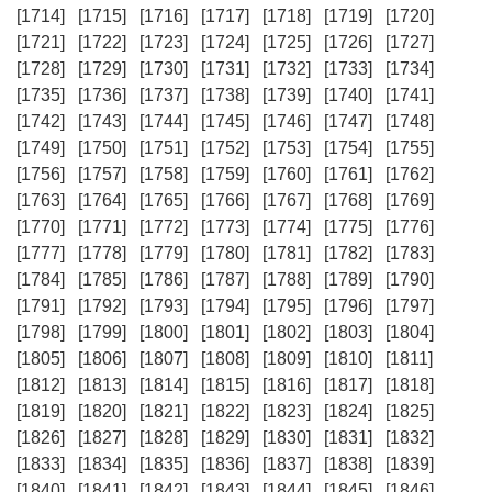
[1714]
[1715]
[1716]
[1717]
[1718]
[1719]
[1720]
[1721]
[1722]
[1723]
[1724]
[1725]
[1726]
[1727]
[1728]
[1729]
[1730]
[1731]
[1732]
[1733]
[1734]
[1735]
[1736]
[1737]
[1738]
[1739]
[1740]
[1741]
[1742]
[1743]
[1744]
[1745]
[1746]
[1747]
[1748]
[1749]
[1750]
[1751]
[1752]
[1753]
[1754]
[1755]
[1756]
[1757]
[1758]
[1759]
[1760]
[1761]
[1762]
[1763]
[1764]
[1765]
[1766]
[1767]
[1768]
[1769]
[1770]
[1771]
[1772]
[1773]
[1774]
[1775]
[1776]
[1777]
[1778]
[1779]
[1780]
[1781]
[1782]
[1783]
[1784]
[1785]
[1786]
[1787]
[1788]
[1789]
[1790]
[1791]
[1792]
[1793]
[1794]
[1795]
[1796]
[1797]
[1798]
[1799]
[1800]
[1801]
[1802]
[1803]
[1804]
[1805]
[1806]
[1807]
[1808]
[1809]
[1810]
[1811]
[1812]
[1813]
[1814]
[1815]
[1816]
[1817]
[1818]
[1819]
[1820]
[1821]
[1822]
[1823]
[1824]
[1825]
[1826]
[1827]
[1828]
[1829]
[1830]
[1831]
[1832]
[1833]
[1834]
[1835]
[1836]
[1837]
[1838]
[1839]
[1840]
[1841]
[1842]
[1843]
[1844]
[1845]
[1846]