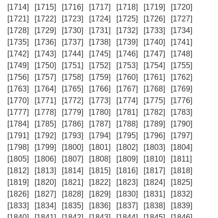
[1714]
[1715]
[1716]
[1717]
[1718]
[1719]
[1720]
[1721]
[1722]
[1723]
[1724]
[1725]
[1726]
[1727]
[1728]
[1729]
[1730]
[1731]
[1732]
[1733]
[1734]
[1735]
[1736]
[1737]
[1738]
[1739]
[1740]
[1741]
[1742]
[1743]
[1744]
[1745]
[1746]
[1747]
[1748]
[1749]
[1750]
[1751]
[1752]
[1753]
[1754]
[1755]
[1756]
[1757]
[1758]
[1759]
[1760]
[1761]
[1762]
[1763]
[1764]
[1765]
[1766]
[1767]
[1768]
[1769]
[1770]
[1771]
[1772]
[1773]
[1774]
[1775]
[1776]
[1777]
[1778]
[1779]
[1780]
[1781]
[1782]
[1783]
[1784]
[1785]
[1786]
[1787]
[1788]
[1789]
[1790]
[1791]
[1792]
[1793]
[1794]
[1795]
[1796]
[1797]
[1798]
[1799]
[1800]
[1801]
[1802]
[1803]
[1804]
[1805]
[1806]
[1807]
[1808]
[1809]
[1810]
[1811]
[1812]
[1813]
[1814]
[1815]
[1816]
[1817]
[1818]
[1819]
[1820]
[1821]
[1822]
[1823]
[1824]
[1825]
[1826]
[1827]
[1828]
[1829]
[1830]
[1831]
[1832]
[1833]
[1834]
[1835]
[1836]
[1837]
[1838]
[1839]
[1840]
[1841]
[1842]
[1843]
[1844]
[1845]
[1846]