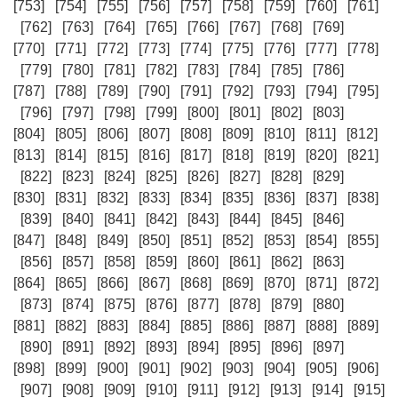
[753]
[754]
[755]
[756]
[757]
[758]
[759]
[760]
[761]
[762]
[763]
[764]
[765]
[766]
[767]
[768]
[769]
[770]
[771]
[772]
[773]
[774]
[775]
[776]
[777]
[778]
[779]
[780]
[781]
[782]
[783]
[784]
[785]
[786]
[787]
[788]
[789]
[790]
[791]
[792]
[793]
[794]
[795]
[796]
[797]
[798]
[799]
[800]
[801]
[802]
[803]
[804]
[805]
[806]
[807]
[808]
[809]
[810]
[811]
[812]
[813]
[814]
[815]
[816]
[817]
[818]
[819]
[820]
[821]
[822]
[823]
[824]
[825]
[826]
[827]
[828]
[829]
[830]
[831]
[832]
[833]
[834]
[835]
[836]
[837]
[838]
[839]
[840]
[841]
[842]
[843]
[844]
[845]
[846]
[847]
[848]
[849]
[850]
[851]
[852]
[853]
[854]
[855]
[856]
[857]
[858]
[859]
[860]
[861]
[862]
[863]
[864]
[865]
[866]
[867]
[868]
[869]
[870]
[871]
[872]
[873]
[874]
[875]
[876]
[877]
[878]
[879]
[880]
[881]
[882]
[883]
[884]
[885]
[886]
[887]
[888]
[889]
[890]
[891]
[892]
[893]
[894]
[895]
[896]
[897]
[898]
[899]
[900]
[901]
[902]
[903]
[904]
[905]
[906]
[907]
[908]
[909]
[910]
[911]
[912]
[913]
[914]
[915]