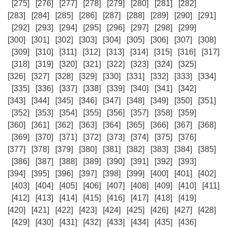
[275]
[276]
[277]
[278]
[279]
[280]
[281]
[282]
[283]
[284]
[285]
[286]
[287]
[288]
[289]
[290]
[291]
[292]
[293]
[294]
[295]
[296]
[297]
[298]
[299]
[300]
[301]
[302]
[303]
[304]
[305]
[306]
[307]
[308]
[309]
[310]
[311]
[312]
[313]
[314]
[315]
[316]
[317]
[318]
[319]
[320]
[321]
[322]
[323]
[324]
[325]
[326]
[327]
[328]
[329]
[330]
[331]
[332]
[333]
[334]
[335]
[336]
[337]
[338]
[339]
[340]
[341]
[342]
[343]
[344]
[345]
[346]
[347]
[348]
[349]
[350]
[351]
[352]
[353]
[354]
[355]
[356]
[357]
[358]
[359]
[360]
[361]
[362]
[363]
[364]
[365]
[366]
[367]
[368]
[369]
[370]
[371]
[372]
[373]
[374]
[375]
[376]
[377]
[378]
[379]
[380]
[381]
[382]
[383]
[384]
[385]
[386]
[387]
[388]
[389]
[390]
[391]
[392]
[393]
[394]
[395]
[396]
[397]
[398]
[399]
[400]
[401]
[402]
[403]
[404]
[405]
[406]
[407]
[408]
[409]
[410]
[411]
[412]
[413]
[414]
[415]
[416]
[417]
[418]
[419]
[420]
[421]
[422]
[423]
[424]
[425]
[426]
[427]
[428]
[429]
[430]
[431]
[432]
[433]
[434]
[435]
[436]