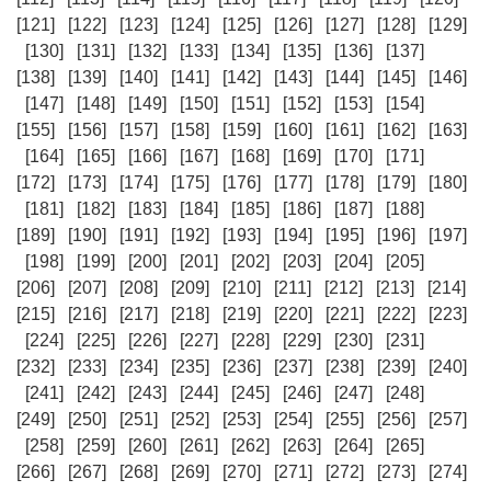
[121]
[122]
[123]
[124]
[125]
[126]
[127]
[128]
[129]
[130]
[131]
[132]
[133]
[134]
[135]
[136]
[137]
[138]
[139]
[140]
[141]
[142]
[143]
[144]
[145]
[146]
[147]
[148]
[149]
[150]
[151]
[152]
[153]
[154]
[155]
[156]
[157]
[158]
[159]
[160]
[161]
[162]
[163]
[164]
[165]
[166]
[167]
[168]
[169]
[170]
[171]
[172]
[173]
[174]
[175]
[176]
[177]
[178]
[179]
[180]
[181]
[182]
[183]
[184]
[185]
[186]
[187]
[188]
[189]
[190]
[191]
[192]
[193]
[194]
[195]
[196]
[197]
[198]
[199]
[200]
[201]
[202]
[203]
[204]
[205]
[206]
[207]
[208]
[209]
[210]
[211]
[212]
[213]
[214]
[215]
[216]
[217]
[218]
[219]
[220]
[221]
[222]
[223]
[224]
[225]
[226]
[227]
[228]
[229]
[230]
[231]
[232]
[233]
[234]
[235]
[236]
[237]
[238]
[239]
[240]
[241]
[242]
[243]
[244]
[245]
[246]
[247]
[248]
[249]
[250]
[251]
[252]
[253]
[254]
[255]
[256]
[257]
[258]
[259]
[260]
[261]
[262]
[263]
[264]
[265]
[266]
[267]
[268]
[269]
[270]
[271]
[272]
[273]
[274]