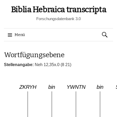
Biblia Hebraica transcripta
Forschungsdatenbank 3.0
Suchen
Menü
nach:
Springe
Wortfügungsebene
zum
Inhalt
Stellenangabe:
Neh 12,35x.0 (8 21)