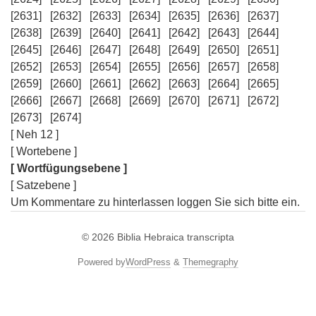
[2631]
[2632]
[2633]
[2634]
[2635]
[2636]
[2637]
[2638]
[2639]
[2640]
[2641]
[2642]
[2643]
[2644]
[2645]
[2646]
[2647]
[2648]
[2649]
[2650]
[2651]
[2652]
[2653]
[2654]
[2655]
[2656]
[2657]
[2658]
[2659]
[2660]
[2661]
[2662]
[2663]
[2664]
[2665]
[2666]
[2667]
[2668]
[2669]
[2670]
[2671]
[2672]
[2673]
[2674]
[ Neh 12 ]
[ Wortebene ]
[ Wortfügungsebene ]
[ Satzebene ]
Um Kommentare zu hinterlassen loggen Sie sich bitte ein.
© 2026
Biblia Hebraica transcripta
Powered by
WordPress
&
Themegraphy