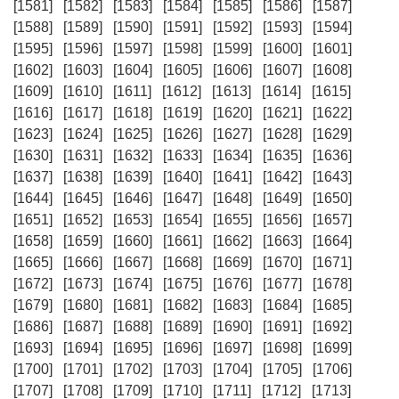
[1581]
[1582]
[1583]
[1584]
[1585]
[1586]
[1587]
[1588]
[1589]
[1590]
[1591]
[1592]
[1593]
[1594]
[1595]
[1596]
[1597]
[1598]
[1599]
[1600]
[1601]
[1602]
[1603]
[1604]
[1605]
[1606]
[1607]
[1608]
[1609]
[1610]
[1611]
[1612]
[1613]
[1614]
[1615]
[1616]
[1617]
[1618]
[1619]
[1620]
[1621]
[1622]
[1623]
[1624]
[1625]
[1626]
[1627]
[1628]
[1629]
[1630]
[1631]
[1632]
[1633]
[1634]
[1635]
[1636]
[1637]
[1638]
[1639]
[1640]
[1641]
[1642]
[1643]
[1644]
[1645]
[1646]
[1647]
[1648]
[1649]
[1650]
[1651]
[1652]
[1653]
[1654]
[1655]
[1656]
[1657]
[1658]
[1659]
[1660]
[1661]
[1662]
[1663]
[1664]
[1665]
[1666]
[1667]
[1668]
[1669]
[1670]
[1671]
[1672]
[1673]
[1674]
[1675]
[1676]
[1677]
[1678]
[1679]
[1680]
[1681]
[1682]
[1683]
[1684]
[1685]
[1686]
[1687]
[1688]
[1689]
[1690]
[1691]
[1692]
[1693]
[1694]
[1695]
[1696]
[1697]
[1698]
[1699]
[1700]
[1701]
[1702]
[1703]
[1704]
[1705]
[1706]
[1707]
[1708]
[1709]
[1710]
[1711]
[1712]
[1713]