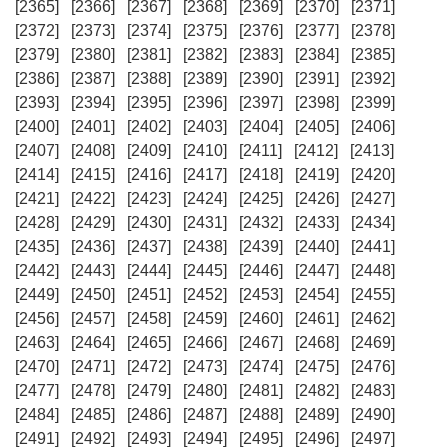
[2365]
[2366]
[2367]
[2368]
[2369]
[2370]
[2371]
[2372]
[2373]
[2374]
[2375]
[2376]
[2377]
[2378]
[2379]
[2380]
[2381]
[2382]
[2383]
[2384]
[2385]
[2386]
[2387]
[2388]
[2389]
[2390]
[2391]
[2392]
[2393]
[2394]
[2395]
[2396]
[2397]
[2398]
[2399]
[2400]
[2401]
[2402]
[2403]
[2404]
[2405]
[2406]
[2407]
[2408]
[2409]
[2410]
[2411]
[2412]
[2413]
[2414]
[2415]
[2416]
[2417]
[2418]
[2419]
[2420]
[2421]
[2422]
[2423]
[2424]
[2425]
[2426]
[2427]
[2428]
[2429]
[2430]
[2431]
[2432]
[2433]
[2434]
[2435]
[2436]
[2437]
[2438]
[2439]
[2440]
[2441]
[2442]
[2443]
[2444]
[2445]
[2446]
[2447]
[2448]
[2449]
[2450]
[2451]
[2452]
[2453]
[2454]
[2455]
[2456]
[2457]
[2458]
[2459]
[2460]
[2461]
[2462]
[2463]
[2464]
[2465]
[2466]
[2467]
[2468]
[2469]
[2470]
[2471]
[2472]
[2473]
[2474]
[2475]
[2476]
[2477]
[2478]
[2479]
[2480]
[2481]
[2482]
[2483]
[2484]
[2485]
[2486]
[2487]
[2488]
[2489]
[2490]
[2491]
[2492]
[2493]
[2494]
[2495]
[2496]
[2497]