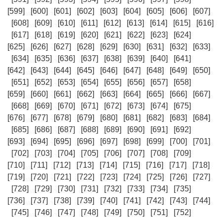
[599]
[600]
[601]
[602]
[603]
[604]
[605]
[606]
[607]
[608]
[609]
[610]
[611]
[612]
[613]
[614]
[615]
[616]
[617]
[618]
[619]
[620]
[621]
[622]
[623]
[624]
[625]
[626]
[627]
[628]
[629]
[630]
[631]
[632]
[633]
[634]
[635]
[636]
[637]
[638]
[639]
[640]
[641]
[642]
[643]
[644]
[645]
[646]
[647]
[648]
[649]
[650]
[651]
[652]
[653]
[654]
[655]
[656]
[657]
[658]
[659]
[660]
[661]
[662]
[663]
[664]
[665]
[666]
[667]
[668]
[669]
[670]
[671]
[672]
[673]
[674]
[675]
[676]
[677]
[678]
[679]
[680]
[681]
[682]
[683]
[684]
[685]
[686]
[687]
[688]
[689]
[690]
[691]
[692]
[693]
[694]
[695]
[696]
[697]
[698]
[699]
[700]
[701]
[702]
[703]
[704]
[705]
[706]
[707]
[708]
[709]
[710]
[711]
[712]
[713]
[714]
[715]
[716]
[717]
[718]
[719]
[720]
[721]
[722]
[723]
[724]
[725]
[726]
[727]
[728]
[729]
[730]
[731]
[732]
[733]
[734]
[735]
[736]
[737]
[738]
[739]
[740]
[741]
[742]
[743]
[744]
[745]
[746]
[747]
[748]
[749]
[750]
[751]
[752]