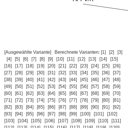
[Ausgewählte Variante]
Berechnete Varianten:
[1]
[2]
[3]
[4]
[5]
[6]
[7]
[8]
[9]
[10]
[11]
[12]
[13]
[14]
[15]
[16]
[17]
[18]
[19]
[20]
[21]
[22]
[23]
[24]
[25]
[26]
[27]
[28]
[29]
[30]
[31]
[32]
[33]
[34]
[35]
[36]
[37]
[38]
[39]
[40]
[41]
[42]
[43]
[44]
[45]
[46]
[47]
[48]
[49]
[50]
[51]
[52]
[53]
[54]
[55]
[56]
[57]
[58]
[59]
[60]
[61]
[62]
[63]
[64]
[65]
[66]
[67]
[68]
[69]
[70]
[71]
[72]
[73]
[74]
[75]
[76]
[77]
[78]
[79]
[80]
[81]
[82]
[83]
[84]
[85]
[86]
[87]
[88]
[89]
[90]
[91]
[92]
[93]
[94]
[95]
[96]
[97]
[98]
[99]
[100]
[101]
[102]
[103]
[104]
[105]
[106]
[107]
[108]
[109]
[110]
[111]
[112]
[113]
[114]
[115]
[116]
[117]
[118]
[119]
[120]