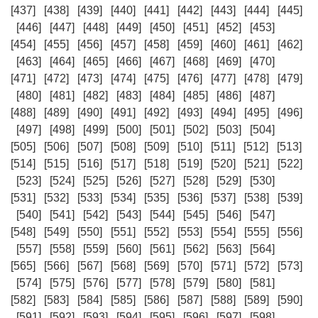
[437]
[438]
[439]
[440]
[441]
[442]
[443]
[444]
[445]
[446]
[447]
[448]
[449]
[450]
[451]
[452]
[453]
[454]
[455]
[456]
[457]
[458]
[459]
[460]
[461]
[462]
[463]
[464]
[465]
[466]
[467]
[468]
[469]
[470]
[471]
[472]
[473]
[474]
[475]
[476]
[477]
[478]
[479]
[480]
[481]
[482]
[483]
[484]
[485]
[486]
[487]
[488]
[489]
[490]
[491]
[492]
[493]
[494]
[495]
[496]
[497]
[498]
[499]
[500]
[501]
[502]
[503]
[504]
[505]
[506]
[507]
[508]
[509]
[510]
[511]
[512]
[513]
[514]
[515]
[516]
[517]
[518]
[519]
[520]
[521]
[522]
[523]
[524]
[525]
[526]
[527]
[528]
[529]
[530]
[531]
[532]
[533]
[534]
[535]
[536]
[537]
[538]
[539]
[540]
[541]
[542]
[543]
[544]
[545]
[546]
[547]
[548]
[549]
[550]
[551]
[552]
[553]
[554]
[555]
[556]
[557]
[558]
[559]
[560]
[561]
[562]
[563]
[564]
[565]
[566]
[567]
[568]
[569]
[570]
[571]
[572]
[573]
[574]
[575]
[576]
[577]
[578]
[579]
[580]
[581]
[582]
[583]
[584]
[585]
[586]
[587]
[588]
[589]
[590]
[591]
[592]
[593]
[594]
[595]
[596]
[597]
[598]