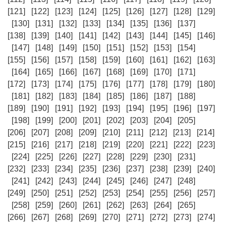
[121]
[122]
[123]
[124]
[125]
[126]
[127]
[128]
[129]
[130]
[131]
[132]
[133]
[134]
[135]
[136]
[137]
[138]
[139]
[140]
[141]
[142]
[143]
[144]
[145]
[146]
[147]
[148]
[149]
[150]
[151]
[152]
[153]
[154]
[155]
[156]
[157]
[158]
[159]
[160]
[161]
[162]
[163]
[164]
[165]
[166]
[167]
[168]
[169]
[170]
[171]
[172]
[173]
[174]
[175]
[176]
[177]
[178]
[179]
[180]
[181]
[182]
[183]
[184]
[185]
[186]
[187]
[188]
[189]
[190]
[191]
[192]
[193]
[194]
[195]
[196]
[197]
[198]
[199]
[200]
[201]
[202]
[203]
[204]
[205]
[206]
[207]
[208]
[209]
[210]
[211]
[212]
[213]
[214]
[215]
[216]
[217]
[218]
[219]
[220]
[221]
[222]
[223]
[224]
[225]
[226]
[227]
[228]
[229]
[230]
[231]
[232]
[233]
[234]
[235]
[236]
[237]
[238]
[239]
[240]
[241]
[242]
[243]
[244]
[245]
[246]
[247]
[248]
[249]
[250]
[251]
[252]
[253]
[254]
[255]
[256]
[257]
[258]
[259]
[260]
[261]
[262]
[263]
[264]
[265]
[266]
[267]
[268]
[269]
[270]
[271]
[272]
[273]
[274]