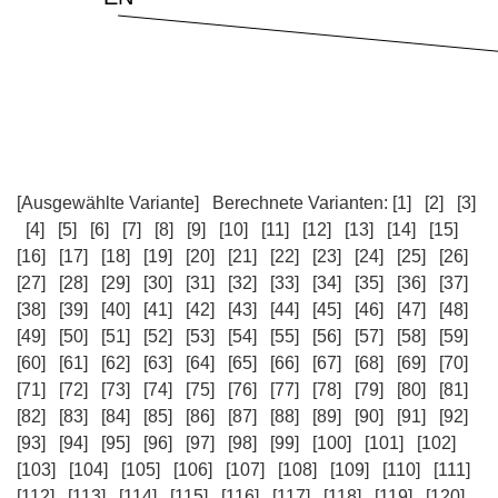
[Ausgewählte Variante]
Berechnete Varianten:
[1]
[2]
[3]
[4]
[5]
[6]
[7]
[8]
[9]
[10]
[11]
[12]
[13]
[14]
[15]
[16]
[17]
[18]
[19]
[20]
[21]
[22]
[23]
[24]
[25]
[26]
[27]
[28]
[29]
[30]
[31]
[32]
[33]
[34]
[35]
[36]
[37]
[38]
[39]
[40]
[41]
[42]
[43]
[44]
[45]
[46]
[47]
[48]
[49]
[50]
[51]
[52]
[53]
[54]
[55]
[56]
[57]
[58]
[59]
[60]
[61]
[62]
[63]
[64]
[65]
[66]
[67]
[68]
[69]
[70]
[71]
[72]
[73]
[74]
[75]
[76]
[77]
[78]
[79]
[80]
[81]
[82]
[83]
[84]
[85]
[86]
[87]
[88]
[89]
[90]
[91]
[92]
[93]
[94]
[95]
[96]
[97]
[98]
[99]
[100]
[101]
[102]
[103]
[104]
[105]
[106]
[107]
[108]
[109]
[110]
[111]
[112]
[113]
[114]
[115]
[116]
[117]
[118]
[119]
[120]