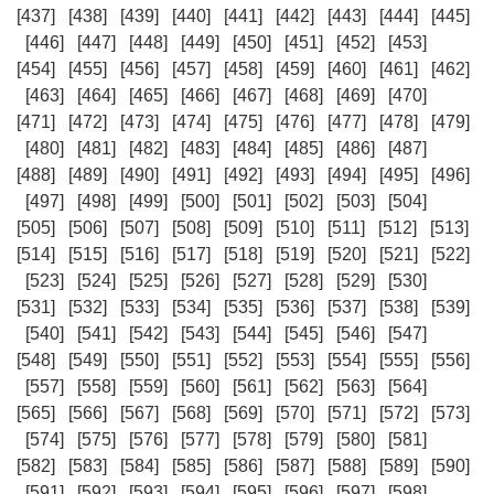
[437]
[438]
[439]
[440]
[441]
[442]
[443]
[444]
[445]
[446]
[447]
[448]
[449]
[450]
[451]
[452]
[453]
[454]
[455]
[456]
[457]
[458]
[459]
[460]
[461]
[462]
[463]
[464]
[465]
[466]
[467]
[468]
[469]
[470]
[471]
[472]
[473]
[474]
[475]
[476]
[477]
[478]
[479]
[480]
[481]
[482]
[483]
[484]
[485]
[486]
[487]
[488]
[489]
[490]
[491]
[492]
[493]
[494]
[495]
[496]
[497]
[498]
[499]
[500]
[501]
[502]
[503]
[504]
[505]
[506]
[507]
[508]
[509]
[510]
[511]
[512]
[513]
[514]
[515]
[516]
[517]
[518]
[519]
[520]
[521]
[522]
[523]
[524]
[525]
[526]
[527]
[528]
[529]
[530]
[531]
[532]
[533]
[534]
[535]
[536]
[537]
[538]
[539]
[540]
[541]
[542]
[543]
[544]
[545]
[546]
[547]
[548]
[549]
[550]
[551]
[552]
[553]
[554]
[555]
[556]
[557]
[558]
[559]
[560]
[561]
[562]
[563]
[564]
[565]
[566]
[567]
[568]
[569]
[570]
[571]
[572]
[573]
[574]
[575]
[576]
[577]
[578]
[579]
[580]
[581]
[582]
[583]
[584]
[585]
[586]
[587]
[588]
[589]
[590]
[591]
[592]
[593]
[594]
[595]
[596]
[597]
[598]