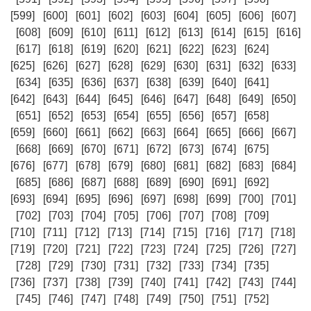
[599]
[600]
[601]
[602]
[603]
[604]
[605]
[606]
[607]
[608]
[609]
[610]
[611]
[612]
[613]
[614]
[615]
[616]
[617]
[618]
[619]
[620]
[621]
[622]
[623]
[624]
[625]
[626]
[627]
[628]
[629]
[630]
[631]
[632]
[633]
[634]
[635]
[636]
[637]
[638]
[639]
[640]
[641]
[642]
[643]
[644]
[645]
[646]
[647]
[648]
[649]
[650]
[651]
[652]
[653]
[654]
[655]
[656]
[657]
[658]
[659]
[660]
[661]
[662]
[663]
[664]
[665]
[666]
[667]
[668]
[669]
[670]
[671]
[672]
[673]
[674]
[675]
[676]
[677]
[678]
[679]
[680]
[681]
[682]
[683]
[684]
[685]
[686]
[687]
[688]
[689]
[690]
[691]
[692]
[693]
[694]
[695]
[696]
[697]
[698]
[699]
[700]
[701]
[702]
[703]
[704]
[705]
[706]
[707]
[708]
[709]
[710]
[711]
[712]
[713]
[714]
[715]
[716]
[717]
[718]
[719]
[720]
[721]
[722]
[723]
[724]
[725]
[726]
[727]
[728]
[729]
[730]
[731]
[732]
[733]
[734]
[735]
[736]
[737]
[738]
[739]
[740]
[741]
[742]
[743]
[744]
[745]
[746]
[747]
[748]
[749]
[750]
[751]
[752]