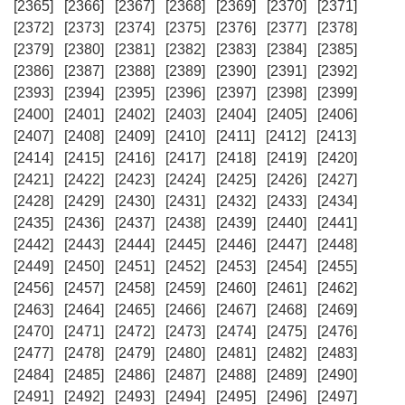
[2365]
[2366]
[2367]
[2368]
[2369]
[2370]
[2371]
[2372]
[2373]
[2374]
[2375]
[2376]
[2377]
[2378]
[2379]
[2380]
[2381]
[2382]
[2383]
[2384]
[2385]
[2386]
[2387]
[2388]
[2389]
[2390]
[2391]
[2392]
[2393]
[2394]
[2395]
[2396]
[2397]
[2398]
[2399]
[2400]
[2401]
[2402]
[2403]
[2404]
[2405]
[2406]
[2407]
[2408]
[2409]
[2410]
[2411]
[2412]
[2413]
[2414]
[2415]
[2416]
[2417]
[2418]
[2419]
[2420]
[2421]
[2422]
[2423]
[2424]
[2425]
[2426]
[2427]
[2428]
[2429]
[2430]
[2431]
[2432]
[2433]
[2434]
[2435]
[2436]
[2437]
[2438]
[2439]
[2440]
[2441]
[2442]
[2443]
[2444]
[2445]
[2446]
[2447]
[2448]
[2449]
[2450]
[2451]
[2452]
[2453]
[2454]
[2455]
[2456]
[2457]
[2458]
[2459]
[2460]
[2461]
[2462]
[2463]
[2464]
[2465]
[2466]
[2467]
[2468]
[2469]
[2470]
[2471]
[2472]
[2473]
[2474]
[2475]
[2476]
[2477]
[2478]
[2479]
[2480]
[2481]
[2482]
[2483]
[2484]
[2485]
[2486]
[2487]
[2488]
[2489]
[2490]
[2491]
[2492]
[2493]
[2494]
[2495]
[2496]
[2497]