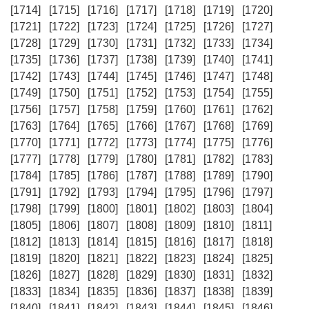
[1714]
[1715]
[1716]
[1717]
[1718]
[1719]
[1720]
[1721]
[1722]
[1723]
[1724]
[1725]
[1726]
[1727]
[1728]
[1729]
[1730]
[1731]
[1732]
[1733]
[1734]
[1735]
[1736]
[1737]
[1738]
[1739]
[1740]
[1741]
[1742]
[1743]
[1744]
[1745]
[1746]
[1747]
[1748]
[1749]
[1750]
[1751]
[1752]
[1753]
[1754]
[1755]
[1756]
[1757]
[1758]
[1759]
[1760]
[1761]
[1762]
[1763]
[1764]
[1765]
[1766]
[1767]
[1768]
[1769]
[1770]
[1771]
[1772]
[1773]
[1774]
[1775]
[1776]
[1777]
[1778]
[1779]
[1780]
[1781]
[1782]
[1783]
[1784]
[1785]
[1786]
[1787]
[1788]
[1789]
[1790]
[1791]
[1792]
[1793]
[1794]
[1795]
[1796]
[1797]
[1798]
[1799]
[1800]
[1801]
[1802]
[1803]
[1804]
[1805]
[1806]
[1807]
[1808]
[1809]
[1810]
[1811]
[1812]
[1813]
[1814]
[1815]
[1816]
[1817]
[1818]
[1819]
[1820]
[1821]
[1822]
[1823]
[1824]
[1825]
[1826]
[1827]
[1828]
[1829]
[1830]
[1831]
[1832]
[1833]
[1834]
[1835]
[1836]
[1837]
[1838]
[1839]
[1840]
[1841]
[1842]
[1843]
[1844]
[1845]
[1846]