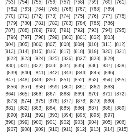
[753]
[754]
[755]
[756]
[757]
[758]
[759]
[760]
[761]
[762]
[763]
[764]
[765]
[766]
[767]
[768]
[769]
[770]
[771]
[772]
[773]
[774]
[775]
[776]
[777]
[778]
[779]
[780]
[781]
[782]
[783]
[784]
[785]
[786]
[787]
[788]
[789]
[790]
[791]
[792]
[793]
[794]
[795]
[796]
[797]
[798]
[799]
[800]
[801]
[802]
[803]
[804]
[805]
[806]
[807]
[808]
[809]
[810]
[811]
[812]
[813]
[814]
[815]
[816]
[817]
[818]
[819]
[820]
[821]
[822]
[823]
[824]
[825]
[826]
[827]
[828]
[829]
[830]
[831]
[832]
[833]
[834]
[835]
[836]
[837]
[838]
[839]
[840]
[841]
[842]
[843]
[844]
[845]
[846]
[847]
[848]
[849]
[850]
[851]
[852]
[853]
[854]
[855]
[856]
[857]
[858]
[859]
[860]
[861]
[862]
[863]
[864]
[865]
[866]
[867]
[868]
[869]
[870]
[871]
[872]
[873]
[874]
[875]
[876]
[877]
[878]
[879]
[880]
[881]
[882]
[883]
[884]
[885]
[886]
[887]
[888]
[889]
[890]
[891]
[892]
[893]
[894]
[895]
[896]
[897]
[898]
[899]
[900]
[901]
[902]
[903]
[904]
[905]
[906]
[907]
[908]
[909]
[910]
[911]
[912]
[913]
[914]
[915]