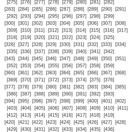
[275]
[276]
[277]
[278]
[279]
[280]
[281]
[282]
[283]
[284]
[285]
[286]
[287]
[288]
[289]
[290]
[291]
[292]
[293]
[294]
[295]
[296]
[297]
[298]
[299]
[300]
[301]
[302]
[303]
[304]
[305]
[306]
[307]
[308]
[309]
[310]
[311]
[312]
[313]
[314]
[315]
[316]
[317]
[318]
[319]
[320]
[321]
[322]
[323]
[324]
[325]
[326]
[327]
[328]
[329]
[330]
[331]
[332]
[333]
[334]
[335]
[336]
[337]
[338]
[339]
[340]
[341]
[342]
[343]
[344]
[345]
[346]
[347]
[348]
[349]
[350]
[351]
[352]
[353]
[354]
[355]
[356]
[357]
[358]
[359]
[360]
[361]
[362]
[363]
[364]
[365]
[366]
[367]
[368]
[369]
[370]
[371]
[372]
[373]
[374]
[375]
[376]
[377]
[378]
[379]
[380]
[381]
[382]
[383]
[384]
[385]
[386]
[387]
[388]
[389]
[390]
[391]
[392]
[393]
[394]
[395]
[396]
[397]
[398]
[399]
[400]
[401]
[402]
[403]
[404]
[405]
[406]
[407]
[408]
[409]
[410]
[411]
[412]
[413]
[414]
[415]
[416]
[417]
[418]
[419]
[420]
[421]
[422]
[423]
[424]
[425]
[426]
[427]
[428]
[429]
[430]
[431]
[432]
[433]
[434]
[435]
[436]