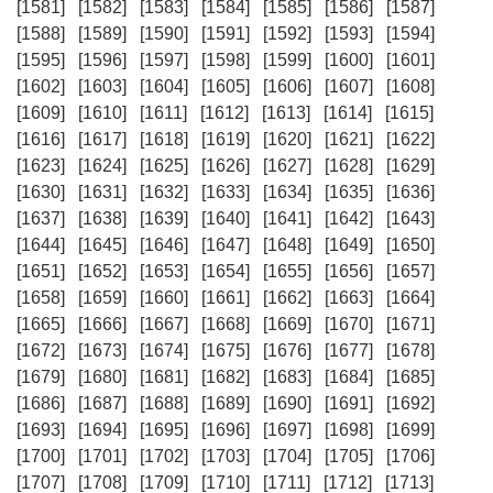
[1581]
[1582]
[1583]
[1584]
[1585]
[1586]
[1587]
[1588]
[1589]
[1590]
[1591]
[1592]
[1593]
[1594]
[1595]
[1596]
[1597]
[1598]
[1599]
[1600]
[1601]
[1602]
[1603]
[1604]
[1605]
[1606]
[1607]
[1608]
[1609]
[1610]
[1611]
[1612]
[1613]
[1614]
[1615]
[1616]
[1617]
[1618]
[1619]
[1620]
[1621]
[1622]
[1623]
[1624]
[1625]
[1626]
[1627]
[1628]
[1629]
[1630]
[1631]
[1632]
[1633]
[1634]
[1635]
[1636]
[1637]
[1638]
[1639]
[1640]
[1641]
[1642]
[1643]
[1644]
[1645]
[1646]
[1647]
[1648]
[1649]
[1650]
[1651]
[1652]
[1653]
[1654]
[1655]
[1656]
[1657]
[1658]
[1659]
[1660]
[1661]
[1662]
[1663]
[1664]
[1665]
[1666]
[1667]
[1668]
[1669]
[1670]
[1671]
[1672]
[1673]
[1674]
[1675]
[1676]
[1677]
[1678]
[1679]
[1680]
[1681]
[1682]
[1683]
[1684]
[1685]
[1686]
[1687]
[1688]
[1689]
[1690]
[1691]
[1692]
[1693]
[1694]
[1695]
[1696]
[1697]
[1698]
[1699]
[1700]
[1701]
[1702]
[1703]
[1704]
[1705]
[1706]
[1707]
[1708]
[1709]
[1710]
[1711]
[1712]
[1713]