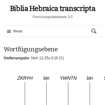
Biblia Hebraica transcripta
Forschungsdatenbank 3.0
Suchen
Menü
nach:
Springe
Wortfügungsebene
zum
Inhalt
Stellenangabe:
Neh 12,35x.0 (8 21)