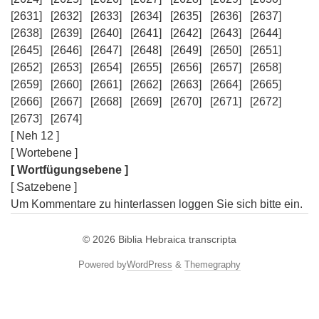
[2631]
[2632]
[2633]
[2634]
[2635]
[2636]
[2637]
[2638]
[2639]
[2640]
[2641]
[2642]
[2643]
[2644]
[2645]
[2646]
[2647]
[2648]
[2649]
[2650]
[2651]
[2652]
[2653]
[2654]
[2655]
[2656]
[2657]
[2658]
[2659]
[2660]
[2661]
[2662]
[2663]
[2664]
[2665]
[2666]
[2667]
[2668]
[2669]
[2670]
[2671]
[2672]
[2673]
[2674]
[ Neh 12 ]
[ Wortebene ]
[ Wortfügungsebene ]
[ Satzebene ]
Um Kommentare zu hinterlassen loggen Sie sich bitte ein.
© 2026
Biblia Hebraica transcripta
Powered by
WordPress
&
Themegraphy