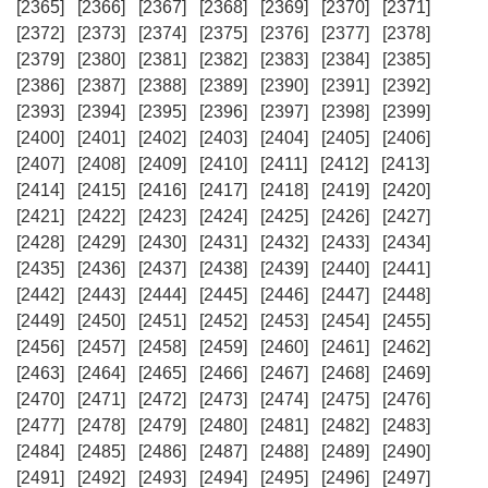
[2365]
[2366]
[2367]
[2368]
[2369]
[2370]
[2371]
[2372]
[2373]
[2374]
[2375]
[2376]
[2377]
[2378]
[2379]
[2380]
[2381]
[2382]
[2383]
[2384]
[2385]
[2386]
[2387]
[2388]
[2389]
[2390]
[2391]
[2392]
[2393]
[2394]
[2395]
[2396]
[2397]
[2398]
[2399]
[2400]
[2401]
[2402]
[2403]
[2404]
[2405]
[2406]
[2407]
[2408]
[2409]
[2410]
[2411]
[2412]
[2413]
[2414]
[2415]
[2416]
[2417]
[2418]
[2419]
[2420]
[2421]
[2422]
[2423]
[2424]
[2425]
[2426]
[2427]
[2428]
[2429]
[2430]
[2431]
[2432]
[2433]
[2434]
[2435]
[2436]
[2437]
[2438]
[2439]
[2440]
[2441]
[2442]
[2443]
[2444]
[2445]
[2446]
[2447]
[2448]
[2449]
[2450]
[2451]
[2452]
[2453]
[2454]
[2455]
[2456]
[2457]
[2458]
[2459]
[2460]
[2461]
[2462]
[2463]
[2464]
[2465]
[2466]
[2467]
[2468]
[2469]
[2470]
[2471]
[2472]
[2473]
[2474]
[2475]
[2476]
[2477]
[2478]
[2479]
[2480]
[2481]
[2482]
[2483]
[2484]
[2485]
[2486]
[2487]
[2488]
[2489]
[2490]
[2491]
[2492]
[2493]
[2494]
[2495]
[2496]
[2497]