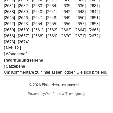
[2631]
[2632]
[2633]
[2634]
[2635]
[2636]
[2637]
[2638]
[2639]
[2640]
[2641]
[2642]
[2643]
[2644]
[2645]
[2646]
[2647]
[2648]
[2649]
[2650]
[2651]
[2652]
[2653]
[2654]
[2655]
[2656]
[2657]
[2658]
[2659]
[2660]
[2661]
[2662]
[2663]
[2664]
[2665]
[2666]
[2667]
[2668]
[2669]
[2670]
[2671]
[2672]
[2673]
[2674]
[ Neh 12 ]
[ Wortebene ]
[ Wortfügungsebene ]
[ Satzebene ]
Um Kommentare zu hinterlassen loggen Sie sich bitte ein.
© 2026
Biblia Hebraica transcripta
Powered by
WordPress
&
Themegraphy