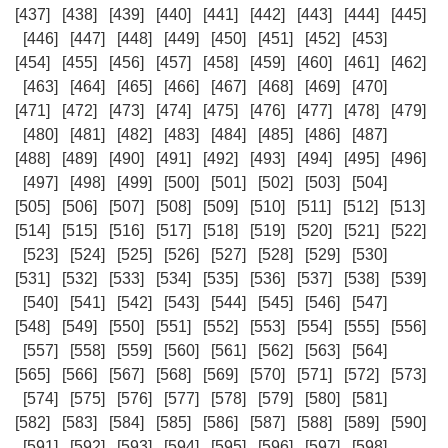
[437]
[438]
[439]
[440]
[441]
[442]
[443]
[444]
[445]
[446]
[447]
[448]
[449]
[450]
[451]
[452]
[453]
[454]
[455]
[456]
[457]
[458]
[459]
[460]
[461]
[462]
[463]
[464]
[465]
[466]
[467]
[468]
[469]
[470]
[471]
[472]
[473]
[474]
[475]
[476]
[477]
[478]
[479]
[480]
[481]
[482]
[483]
[484]
[485]
[486]
[487]
[488]
[489]
[490]
[491]
[492]
[493]
[494]
[495]
[496]
[497]
[498]
[499]
[500]
[501]
[502]
[503]
[504]
[505]
[506]
[507]
[508]
[509]
[510]
[511]
[512]
[513]
[514]
[515]
[516]
[517]
[518]
[519]
[520]
[521]
[522]
[523]
[524]
[525]
[526]
[527]
[528]
[529]
[530]
[531]
[532]
[533]
[534]
[535]
[536]
[537]
[538]
[539]
[540]
[541]
[542]
[543]
[544]
[545]
[546]
[547]
[548]
[549]
[550]
[551]
[552]
[553]
[554]
[555]
[556]
[557]
[558]
[559]
[560]
[561]
[562]
[563]
[564]
[565]
[566]
[567]
[568]
[569]
[570]
[571]
[572]
[573]
[574]
[575]
[576]
[577]
[578]
[579]
[580]
[581]
[582]
[583]
[584]
[585]
[586]
[587]
[588]
[589]
[590]
[591]
[592]
[593]
[594]
[595]
[596]
[597]
[598]