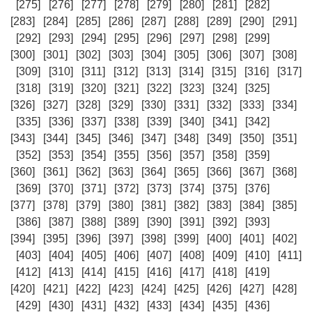
[275]
[276]
[277]
[278]
[279]
[280]
[281]
[282]
[283]
[284]
[285]
[286]
[287]
[288]
[289]
[290]
[291]
[292]
[293]
[294]
[295]
[296]
[297]
[298]
[299]
[300]
[301]
[302]
[303]
[304]
[305]
[306]
[307]
[308]
[309]
[310]
[311]
[312]
[313]
[314]
[315]
[316]
[317]
[318]
[319]
[320]
[321]
[322]
[323]
[324]
[325]
[326]
[327]
[328]
[329]
[330]
[331]
[332]
[333]
[334]
[335]
[336]
[337]
[338]
[339]
[340]
[341]
[342]
[343]
[344]
[345]
[346]
[347]
[348]
[349]
[350]
[351]
[352]
[353]
[354]
[355]
[356]
[357]
[358]
[359]
[360]
[361]
[362]
[363]
[364]
[365]
[366]
[367]
[368]
[369]
[370]
[371]
[372]
[373]
[374]
[375]
[376]
[377]
[378]
[379]
[380]
[381]
[382]
[383]
[384]
[385]
[386]
[387]
[388]
[389]
[390]
[391]
[392]
[393]
[394]
[395]
[396]
[397]
[398]
[399]
[400]
[401]
[402]
[403]
[404]
[405]
[406]
[407]
[408]
[409]
[410]
[411]
[412]
[413]
[414]
[415]
[416]
[417]
[418]
[419]
[420]
[421]
[422]
[423]
[424]
[425]
[426]
[427]
[428]
[429]
[430]
[431]
[432]
[433]
[434]
[435]
[436]