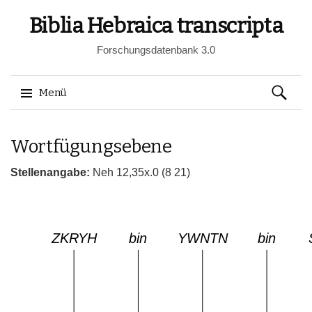
Biblia Hebraica transcripta
Forschungsdatenbank 3.0
Suchen
Menü
nach:
Springe
Wortfügungsebene
zum
Inhalt
Stellenangabe:
Neh 12,35x.0 (8 21)