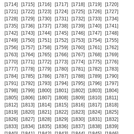
[1714]
[1715]
[1716]
[1717]
[1718]
[1719]
[1720]
[1721]
[1722]
[1723]
[1724]
[1725]
[1726]
[1727]
[1728]
[1729]
[1730]
[1731]
[1732]
[1733]
[1734]
[1735]
[1736]
[1737]
[1738]
[1739]
[1740]
[1741]
[1742]
[1743]
[1744]
[1745]
[1746]
[1747]
[1748]
[1749]
[1750]
[1751]
[1752]
[1753]
[1754]
[1755]
[1756]
[1757]
[1758]
[1759]
[1760]
[1761]
[1762]
[1763]
[1764]
[1765]
[1766]
[1767]
[1768]
[1769]
[1770]
[1771]
[1772]
[1773]
[1774]
[1775]
[1776]
[1777]
[1778]
[1779]
[1780]
[1781]
[1782]
[1783]
[1784]
[1785]
[1786]
[1787]
[1788]
[1789]
[1790]
[1791]
[1792]
[1793]
[1794]
[1795]
[1796]
[1797]
[1798]
[1799]
[1800]
[1801]
[1802]
[1803]
[1804]
[1805]
[1806]
[1807]
[1808]
[1809]
[1810]
[1811]
[1812]
[1813]
[1814]
[1815]
[1816]
[1817]
[1818]
[1819]
[1820]
[1821]
[1822]
[1823]
[1824]
[1825]
[1826]
[1827]
[1828]
[1829]
[1830]
[1831]
[1832]
[1833]
[1834]
[1835]
[1836]
[1837]
[1838]
[1839]
[1840]
[1841]
[1842]
[1843]
[1844]
[1845]
[1846]