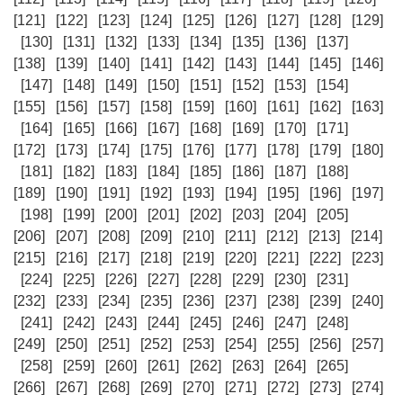
[121]
[122]
[123]
[124]
[125]
[126]
[127]
[128]
[129]
[130]
[131]
[132]
[133]
[134]
[135]
[136]
[137]
[138]
[139]
[140]
[141]
[142]
[143]
[144]
[145]
[146]
[147]
[148]
[149]
[150]
[151]
[152]
[153]
[154]
[155]
[156]
[157]
[158]
[159]
[160]
[161]
[162]
[163]
[164]
[165]
[166]
[167]
[168]
[169]
[170]
[171]
[172]
[173]
[174]
[175]
[176]
[177]
[178]
[179]
[180]
[181]
[182]
[183]
[184]
[185]
[186]
[187]
[188]
[189]
[190]
[191]
[192]
[193]
[194]
[195]
[196]
[197]
[198]
[199]
[200]
[201]
[202]
[203]
[204]
[205]
[206]
[207]
[208]
[209]
[210]
[211]
[212]
[213]
[214]
[215]
[216]
[217]
[218]
[219]
[220]
[221]
[222]
[223]
[224]
[225]
[226]
[227]
[228]
[229]
[230]
[231]
[232]
[233]
[234]
[235]
[236]
[237]
[238]
[239]
[240]
[241]
[242]
[243]
[244]
[245]
[246]
[247]
[248]
[249]
[250]
[251]
[252]
[253]
[254]
[255]
[256]
[257]
[258]
[259]
[260]
[261]
[262]
[263]
[264]
[265]
[266]
[267]
[268]
[269]
[270]
[271]
[272]
[273]
[274]