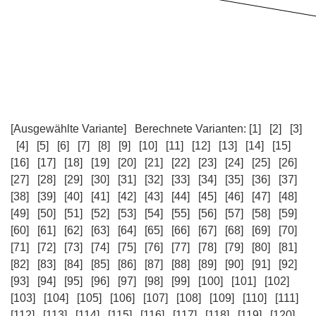
[Ausgewählte Variante]
Berechnete Varianten:
[1]
[2]
[3]
[4]
[5]
[6]
[7]
[8]
[9]
[10]
[11]
[12]
[13]
[14]
[15]
[16]
[17]
[18]
[19]
[20]
[21]
[22]
[23]
[24]
[25]
[26]
[27]
[28]
[29]
[30]
[31]
[32]
[33]
[34]
[35]
[36]
[37]
[38]
[39]
[40]
[41]
[42]
[43]
[44]
[45]
[46]
[47]
[48]
[49]
[50]
[51]
[52]
[53]
[54]
[55]
[56]
[57]
[58]
[59]
[60]
[61]
[62]
[63]
[64]
[65]
[66]
[67]
[68]
[69]
[70]
[71]
[72]
[73]
[74]
[75]
[76]
[77]
[78]
[79]
[80]
[81]
[82]
[83]
[84]
[85]
[86]
[87]
[88]
[89]
[90]
[91]
[92]
[93]
[94]
[95]
[96]
[97]
[98]
[99]
[100]
[101]
[102]
[103]
[104]
[105]
[106]
[107]
[108]
[109]
[110]
[111]
[112]
[113]
[114]
[115]
[116]
[117]
[118]
[119]
[120]