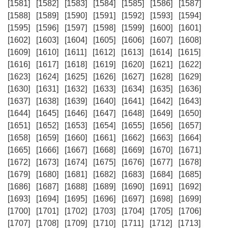
[1581]
[1582]
[1583]
[1584]
[1585]
[1586]
[1587]
[1588]
[1589]
[1590]
[1591]
[1592]
[1593]
[1594]
[1595]
[1596]
[1597]
[1598]
[1599]
[1600]
[1601]
[1602]
[1603]
[1604]
[1605]
[1606]
[1607]
[1608]
[1609]
[1610]
[1611]
[1612]
[1613]
[1614]
[1615]
[1616]
[1617]
[1618]
[1619]
[1620]
[1621]
[1622]
[1623]
[1624]
[1625]
[1626]
[1627]
[1628]
[1629]
[1630]
[1631]
[1632]
[1633]
[1634]
[1635]
[1636]
[1637]
[1638]
[1639]
[1640]
[1641]
[1642]
[1643]
[1644]
[1645]
[1646]
[1647]
[1648]
[1649]
[1650]
[1651]
[1652]
[1653]
[1654]
[1655]
[1656]
[1657]
[1658]
[1659]
[1660]
[1661]
[1662]
[1663]
[1664]
[1665]
[1666]
[1667]
[1668]
[1669]
[1670]
[1671]
[1672]
[1673]
[1674]
[1675]
[1676]
[1677]
[1678]
[1679]
[1680]
[1681]
[1682]
[1683]
[1684]
[1685]
[1686]
[1687]
[1688]
[1689]
[1690]
[1691]
[1692]
[1693]
[1694]
[1695]
[1696]
[1697]
[1698]
[1699]
[1700]
[1701]
[1702]
[1703]
[1704]
[1705]
[1706]
[1707]
[1708]
[1709]
[1710]
[1711]
[1712]
[1713]