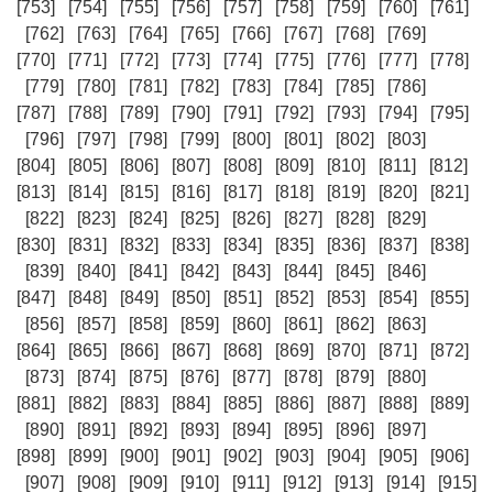
[753]
[754]
[755]
[756]
[757]
[758]
[759]
[760]
[761]
[762]
[763]
[764]
[765]
[766]
[767]
[768]
[769]
[770]
[771]
[772]
[773]
[774]
[775]
[776]
[777]
[778]
[779]
[780]
[781]
[782]
[783]
[784]
[785]
[786]
[787]
[788]
[789]
[790]
[791]
[792]
[793]
[794]
[795]
[796]
[797]
[798]
[799]
[800]
[801]
[802]
[803]
[804]
[805]
[806]
[807]
[808]
[809]
[810]
[811]
[812]
[813]
[814]
[815]
[816]
[817]
[818]
[819]
[820]
[821]
[822]
[823]
[824]
[825]
[826]
[827]
[828]
[829]
[830]
[831]
[832]
[833]
[834]
[835]
[836]
[837]
[838]
[839]
[840]
[841]
[842]
[843]
[844]
[845]
[846]
[847]
[848]
[849]
[850]
[851]
[852]
[853]
[854]
[855]
[856]
[857]
[858]
[859]
[860]
[861]
[862]
[863]
[864]
[865]
[866]
[867]
[868]
[869]
[870]
[871]
[872]
[873]
[874]
[875]
[876]
[877]
[878]
[879]
[880]
[881]
[882]
[883]
[884]
[885]
[886]
[887]
[888]
[889]
[890]
[891]
[892]
[893]
[894]
[895]
[896]
[897]
[898]
[899]
[900]
[901]
[902]
[903]
[904]
[905]
[906]
[907]
[908]
[909]
[910]
[911]
[912]
[913]
[914]
[915]