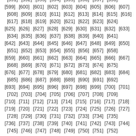
[599]
[600]
[601]
[602]
[603]
[604]
[605]
[606]
[607]
[608]
[609]
[610]
[611]
[612]
[613]
[614]
[615]
[616]
[617]
[618]
[619]
[620]
[621]
[622]
[623]
[624]
[625]
[626]
[627]
[628]
[629]
[630]
[631]
[632]
[633]
[634]
[635]
[636]
[637]
[638]
[639]
[640]
[641]
[642]
[643]
[644]
[645]
[646]
[647]
[648]
[649]
[650]
[651]
[652]
[653]
[654]
[655]
[656]
[657]
[658]
[659]
[660]
[661]
[662]
[663]
[664]
[665]
[666]
[667]
[668]
[669]
[670]
[671]
[672]
[673]
[674]
[675]
[676]
[677]
[678]
[679]
[680]
[681]
[682]
[683]
[684]
[685]
[686]
[687]
[688]
[689]
[690]
[691]
[692]
[693]
[694]
[695]
[696]
[697]
[698]
[699]
[700]
[701]
[702]
[703]
[704]
[705]
[706]
[707]
[708]
[709]
[710]
[711]
[712]
[713]
[714]
[715]
[716]
[717]
[718]
[719]
[720]
[721]
[722]
[723]
[724]
[725]
[726]
[727]
[728]
[729]
[730]
[731]
[732]
[733]
[734]
[735]
[736]
[737]
[738]
[739]
[740]
[741]
[742]
[743]
[744]
[745]
[746]
[747]
[748]
[749]
[750]
[751]
[752]