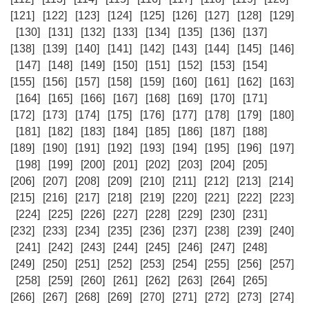
[121]
[122]
[123]
[124]
[125]
[126]
[127]
[128]
[129]
[130]
[131]
[132]
[133]
[134]
[135]
[136]
[137]
[138]
[139]
[140]
[141]
[142]
[143]
[144]
[145]
[146]
[147]
[148]
[149]
[150]
[151]
[152]
[153]
[154]
[155]
[156]
[157]
[158]
[159]
[160]
[161]
[162]
[163]
[164]
[165]
[166]
[167]
[168]
[169]
[170]
[171]
[172]
[173]
[174]
[175]
[176]
[177]
[178]
[179]
[180]
[181]
[182]
[183]
[184]
[185]
[186]
[187]
[188]
[189]
[190]
[191]
[192]
[193]
[194]
[195]
[196]
[197]
[198]
[199]
[200]
[201]
[202]
[203]
[204]
[205]
[206]
[207]
[208]
[209]
[210]
[211]
[212]
[213]
[214]
[215]
[216]
[217]
[218]
[219]
[220]
[221]
[222]
[223]
[224]
[225]
[226]
[227]
[228]
[229]
[230]
[231]
[232]
[233]
[234]
[235]
[236]
[237]
[238]
[239]
[240]
[241]
[242]
[243]
[244]
[245]
[246]
[247]
[248]
[249]
[250]
[251]
[252]
[253]
[254]
[255]
[256]
[257]
[258]
[259]
[260]
[261]
[262]
[263]
[264]
[265]
[266]
[267]
[268]
[269]
[270]
[271]
[272]
[273]
[274]