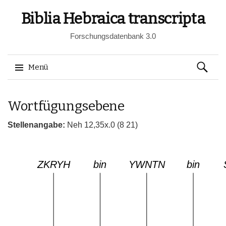
Biblia Hebraica transcripta
Forschungsdatenbank 3.0
Suchen
Menü
nach:
Springe
Wortfügungsebene
zum
Inhalt
Stellenangabe:
Neh 12,35x.0 (8 21)