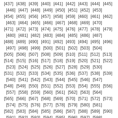
[437]
[438]
[439]
[440]
[441]
[442]
[443]
[444]
[445]
[446]
[447]
[448]
[449]
[450]
[451]
[452]
[453]
[454]
[455]
[456]
[457]
[458]
[459]
[460]
[461]
[462]
[463]
[464]
[465]
[466]
[467]
[468]
[469]
[470]
[471]
[472]
[473]
[474]
[475]
[476]
[477]
[478]
[479]
[480]
[481]
[482]
[483]
[484]
[485]
[486]
[487]
[488]
[489]
[490]
[491]
[492]
[493]
[494]
[495]
[496]
[497]
[498]
[499]
[500]
[501]
[502]
[503]
[504]
[505]
[506]
[507]
[508]
[509]
[510]
[511]
[512]
[513]
[514]
[515]
[516]
[517]
[518]
[519]
[520]
[521]
[522]
[523]
[524]
[525]
[526]
[527]
[528]
[529]
[530]
[531]
[532]
[533]
[534]
[535]
[536]
[537]
[538]
[539]
[540]
[541]
[542]
[543]
[544]
[545]
[546]
[547]
[548]
[549]
[550]
[551]
[552]
[553]
[554]
[555]
[556]
[557]
[558]
[559]
[560]
[561]
[562]
[563]
[564]
[565]
[566]
[567]
[568]
[569]
[570]
[571]
[572]
[573]
[574]
[575]
[576]
[577]
[578]
[579]
[580]
[581]
[582]
[583]
[584]
[585]
[586]
[587]
[588]
[589]
[590]
[591]
[592]
[593]
[594]
[595]
[596]
[597]
[598]