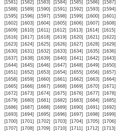
[1581]
[1582]
[1583]
[1584]
[1585]
[1586]
[1587]
[1588]
[1589]
[1590]
[1591]
[1592]
[1593]
[1594]
[1595]
[1596]
[1597]
[1598]
[1599]
[1600]
[1601]
[1602]
[1603]
[1604]
[1605]
[1606]
[1607]
[1608]
[1609]
[1610]
[1611]
[1612]
[1613]
[1614]
[1615]
[1616]
[1617]
[1618]
[1619]
[1620]
[1621]
[1622]
[1623]
[1624]
[1625]
[1626]
[1627]
[1628]
[1629]
[1630]
[1631]
[1632]
[1633]
[1634]
[1635]
[1636]
[1637]
[1638]
[1639]
[1640]
[1641]
[1642]
[1643]
[1644]
[1645]
[1646]
[1647]
[1648]
[1649]
[1650]
[1651]
[1652]
[1653]
[1654]
[1655]
[1656]
[1657]
[1658]
[1659]
[1660]
[1661]
[1662]
[1663]
[1664]
[1665]
[1666]
[1667]
[1668]
[1669]
[1670]
[1671]
[1672]
[1673]
[1674]
[1675]
[1676]
[1677]
[1678]
[1679]
[1680]
[1681]
[1682]
[1683]
[1684]
[1685]
[1686]
[1687]
[1688]
[1689]
[1690]
[1691]
[1692]
[1693]
[1694]
[1695]
[1696]
[1697]
[1698]
[1699]
[1700]
[1701]
[1702]
[1703]
[1704]
[1705]
[1706]
[1707]
[1708]
[1709]
[1710]
[1711]
[1712]
[1713]