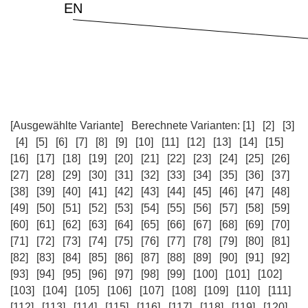
[Ausgewählte Variante]
Berechnete Varianten:
[1]
[2]
[3]
[4]
[5]
[6]
[7]
[8]
[9]
[10]
[11]
[12]
[13]
[14]
[15]
[16]
[17]
[18]
[19]
[20]
[21]
[22]
[23]
[24]
[25]
[26]
[27]
[28]
[29]
[30]
[31]
[32]
[33]
[34]
[35]
[36]
[37]
[38]
[39]
[40]
[41]
[42]
[43]
[44]
[45]
[46]
[47]
[48]
[49]
[50]
[51]
[52]
[53]
[54]
[55]
[56]
[57]
[58]
[59]
[60]
[61]
[62]
[63]
[64]
[65]
[66]
[67]
[68]
[69]
[70]
[71]
[72]
[73]
[74]
[75]
[76]
[77]
[78]
[79]
[80]
[81]
[82]
[83]
[84]
[85]
[86]
[87]
[88]
[89]
[90]
[91]
[92]
[93]
[94]
[95]
[96]
[97]
[98]
[99]
[100]
[101]
[102]
[103]
[104]
[105]
[106]
[107]
[108]
[109]
[110]
[111]
[112]
[113]
[114]
[115]
[116]
[117]
[118]
[119]
[120]