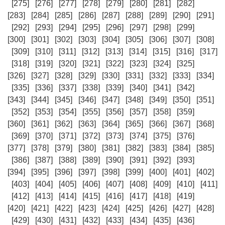
[275]
[276]
[277]
[278]
[279]
[280]
[281]
[282]
[283]
[284]
[285]
[286]
[287]
[288]
[289]
[290]
[291]
[292]
[293]
[294]
[295]
[296]
[297]
[298]
[299]
[300]
[301]
[302]
[303]
[304]
[305]
[306]
[307]
[308]
[309]
[310]
[311]
[312]
[313]
[314]
[315]
[316]
[317]
[318]
[319]
[320]
[321]
[322]
[323]
[324]
[325]
[326]
[327]
[328]
[329]
[330]
[331]
[332]
[333]
[334]
[335]
[336]
[337]
[338]
[339]
[340]
[341]
[342]
[343]
[344]
[345]
[346]
[347]
[348]
[349]
[350]
[351]
[352]
[353]
[354]
[355]
[356]
[357]
[358]
[359]
[360]
[361]
[362]
[363]
[364]
[365]
[366]
[367]
[368]
[369]
[370]
[371]
[372]
[373]
[374]
[375]
[376]
[377]
[378]
[379]
[380]
[381]
[382]
[383]
[384]
[385]
[386]
[387]
[388]
[389]
[390]
[391]
[392]
[393]
[394]
[395]
[396]
[397]
[398]
[399]
[400]
[401]
[402]
[403]
[404]
[405]
[406]
[407]
[408]
[409]
[410]
[411]
[412]
[413]
[414]
[415]
[416]
[417]
[418]
[419]
[420]
[421]
[422]
[423]
[424]
[425]
[426]
[427]
[428]
[429]
[430]
[431]
[432]
[433]
[434]
[435]
[436]