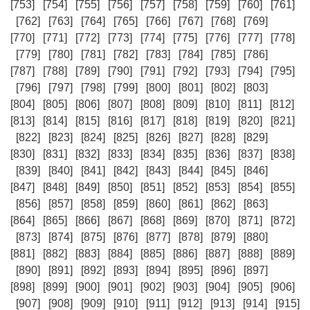
[753]
[754]
[755]
[756]
[757]
[758]
[759]
[760]
[761]
[762]
[763]
[764]
[765]
[766]
[767]
[768]
[769]
[770]
[771]
[772]
[773]
[774]
[775]
[776]
[777]
[778]
[779]
[780]
[781]
[782]
[783]
[784]
[785]
[786]
[787]
[788]
[789]
[790]
[791]
[792]
[793]
[794]
[795]
[796]
[797]
[798]
[799]
[800]
[801]
[802]
[803]
[804]
[805]
[806]
[807]
[808]
[809]
[810]
[811]
[812]
[813]
[814]
[815]
[816]
[817]
[818]
[819]
[820]
[821]
[822]
[823]
[824]
[825]
[826]
[827]
[828]
[829]
[830]
[831]
[832]
[833]
[834]
[835]
[836]
[837]
[838]
[839]
[840]
[841]
[842]
[843]
[844]
[845]
[846]
[847]
[848]
[849]
[850]
[851]
[852]
[853]
[854]
[855]
[856]
[857]
[858]
[859]
[860]
[861]
[862]
[863]
[864]
[865]
[866]
[867]
[868]
[869]
[870]
[871]
[872]
[873]
[874]
[875]
[876]
[877]
[878]
[879]
[880]
[881]
[882]
[883]
[884]
[885]
[886]
[887]
[888]
[889]
[890]
[891]
[892]
[893]
[894]
[895]
[896]
[897]
[898]
[899]
[900]
[901]
[902]
[903]
[904]
[905]
[906]
[907]
[908]
[909]
[910]
[911]
[912]
[913]
[914]
[915]