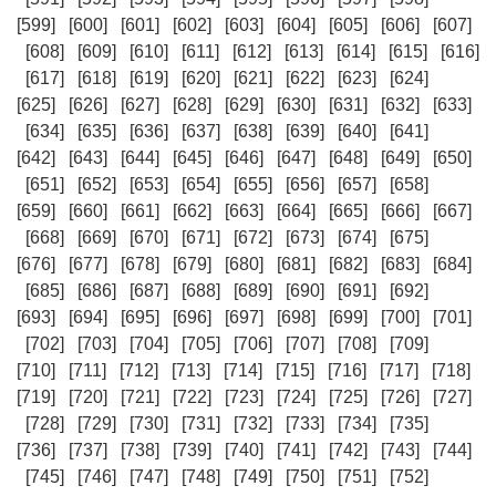
[599]
[600]
[601]
[602]
[603]
[604]
[605]
[606]
[607]
[608]
[609]
[610]
[611]
[612]
[613]
[614]
[615]
[616]
[617]
[618]
[619]
[620]
[621]
[622]
[623]
[624]
[625]
[626]
[627]
[628]
[629]
[630]
[631]
[632]
[633]
[634]
[635]
[636]
[637]
[638]
[639]
[640]
[641]
[642]
[643]
[644]
[645]
[646]
[647]
[648]
[649]
[650]
[651]
[652]
[653]
[654]
[655]
[656]
[657]
[658]
[659]
[660]
[661]
[662]
[663]
[664]
[665]
[666]
[667]
[668]
[669]
[670]
[671]
[672]
[673]
[674]
[675]
[676]
[677]
[678]
[679]
[680]
[681]
[682]
[683]
[684]
[685]
[686]
[687]
[688]
[689]
[690]
[691]
[692]
[693]
[694]
[695]
[696]
[697]
[698]
[699]
[700]
[701]
[702]
[703]
[704]
[705]
[706]
[707]
[708]
[709]
[710]
[711]
[712]
[713]
[714]
[715]
[716]
[717]
[718]
[719]
[720]
[721]
[722]
[723]
[724]
[725]
[726]
[727]
[728]
[729]
[730]
[731]
[732]
[733]
[734]
[735]
[736]
[737]
[738]
[739]
[740]
[741]
[742]
[743]
[744]
[745]
[746]
[747]
[748]
[749]
[750]
[751]
[752]