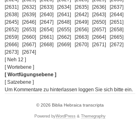
[2631]
[2632]
[2633]
[2634]
[2635]
[2636]
[2637]
[2638]
[2639]
[2640]
[2641]
[2642]
[2643]
[2644]
[2645]
[2646]
[2647]
[2648]
[2649]
[2650]
[2651]
[2652]
[2653]
[2654]
[2655]
[2656]
[2657]
[2658]
[2659]
[2660]
[2661]
[2662]
[2663]
[2664]
[2665]
[2666]
[2667]
[2668]
[2669]
[2670]
[2671]
[2672]
[2673]
[2674]
[ Neh 12 ]
[ Wortebene ]
[ Wortfügungsebene ]
[ Satzebene ]
Um Kommentare zu hinterlassen loggen Sie sich bitte ein.
© 2026
Biblia Hebraica transcripta
Powered by
WordPress
&
Themegraphy