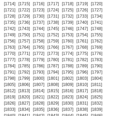
[1714]
[1715]
[1716]
[1717]
[1718]
[1719]
[1720]
[1721]
[1722]
[1723]
[1724]
[1725]
[1726]
[1727]
[1728]
[1729]
[1730]
[1731]
[1732]
[1733]
[1734]
[1735]
[1736]
[1737]
[1738]
[1739]
[1740]
[1741]
[1742]
[1743]
[1744]
[1745]
[1746]
[1747]
[1748]
[1749]
[1750]
[1751]
[1752]
[1753]
[1754]
[1755]
[1756]
[1757]
[1758]
[1759]
[1760]
[1761]
[1762]
[1763]
[1764]
[1765]
[1766]
[1767]
[1768]
[1769]
[1770]
[1771]
[1772]
[1773]
[1774]
[1775]
[1776]
[1777]
[1778]
[1779]
[1780]
[1781]
[1782]
[1783]
[1784]
[1785]
[1786]
[1787]
[1788]
[1789]
[1790]
[1791]
[1792]
[1793]
[1794]
[1795]
[1796]
[1797]
[1798]
[1799]
[1800]
[1801]
[1802]
[1803]
[1804]
[1805]
[1806]
[1807]
[1808]
[1809]
[1810]
[1811]
[1812]
[1813]
[1814]
[1815]
[1816]
[1817]
[1818]
[1819]
[1820]
[1821]
[1822]
[1823]
[1824]
[1825]
[1826]
[1827]
[1828]
[1829]
[1830]
[1831]
[1832]
[1833]
[1834]
[1835]
[1836]
[1837]
[1838]
[1839]
[1840]
[1841]
[1842]
[1843]
[1844]
[1845]
[1846]