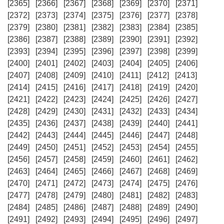
[2365]
[2366]
[2367]
[2368]
[2369]
[2370]
[2371]
[2372]
[2373]
[2374]
[2375]
[2376]
[2377]
[2378]
[2379]
[2380]
[2381]
[2382]
[2383]
[2384]
[2385]
[2386]
[2387]
[2388]
[2389]
[2390]
[2391]
[2392]
[2393]
[2394]
[2395]
[2396]
[2397]
[2398]
[2399]
[2400]
[2401]
[2402]
[2403]
[2404]
[2405]
[2406]
[2407]
[2408]
[2409]
[2410]
[2411]
[2412]
[2413]
[2414]
[2415]
[2416]
[2417]
[2418]
[2419]
[2420]
[2421]
[2422]
[2423]
[2424]
[2425]
[2426]
[2427]
[2428]
[2429]
[2430]
[2431]
[2432]
[2433]
[2434]
[2435]
[2436]
[2437]
[2438]
[2439]
[2440]
[2441]
[2442]
[2443]
[2444]
[2445]
[2446]
[2447]
[2448]
[2449]
[2450]
[2451]
[2452]
[2453]
[2454]
[2455]
[2456]
[2457]
[2458]
[2459]
[2460]
[2461]
[2462]
[2463]
[2464]
[2465]
[2466]
[2467]
[2468]
[2469]
[2470]
[2471]
[2472]
[2473]
[2474]
[2475]
[2476]
[2477]
[2478]
[2479]
[2480]
[2481]
[2482]
[2483]
[2484]
[2485]
[2486]
[2487]
[2488]
[2489]
[2490]
[2491]
[2492]
[2493]
[2494]
[2495]
[2496]
[2497]