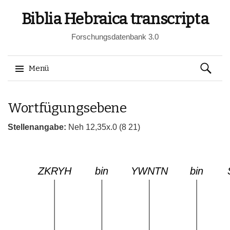
Biblia Hebraica transcripta
Forschungsdatenbank 3.0
Suchen
Menü
nach:
Springe
Wortfügungsebene
zum
Inhalt
Stellenangabe:
Neh 12,35x.0 (8 21)