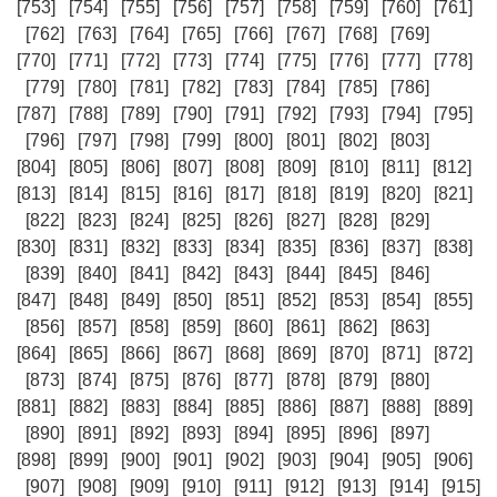
[753]
[754]
[755]
[756]
[757]
[758]
[759]
[760]
[761]
[762]
[763]
[764]
[765]
[766]
[767]
[768]
[769]
[770]
[771]
[772]
[773]
[774]
[775]
[776]
[777]
[778]
[779]
[780]
[781]
[782]
[783]
[784]
[785]
[786]
[787]
[788]
[789]
[790]
[791]
[792]
[793]
[794]
[795]
[796]
[797]
[798]
[799]
[800]
[801]
[802]
[803]
[804]
[805]
[806]
[807]
[808]
[809]
[810]
[811]
[812]
[813]
[814]
[815]
[816]
[817]
[818]
[819]
[820]
[821]
[822]
[823]
[824]
[825]
[826]
[827]
[828]
[829]
[830]
[831]
[832]
[833]
[834]
[835]
[836]
[837]
[838]
[839]
[840]
[841]
[842]
[843]
[844]
[845]
[846]
[847]
[848]
[849]
[850]
[851]
[852]
[853]
[854]
[855]
[856]
[857]
[858]
[859]
[860]
[861]
[862]
[863]
[864]
[865]
[866]
[867]
[868]
[869]
[870]
[871]
[872]
[873]
[874]
[875]
[876]
[877]
[878]
[879]
[880]
[881]
[882]
[883]
[884]
[885]
[886]
[887]
[888]
[889]
[890]
[891]
[892]
[893]
[894]
[895]
[896]
[897]
[898]
[899]
[900]
[901]
[902]
[903]
[904]
[905]
[906]
[907]
[908]
[909]
[910]
[911]
[912]
[913]
[914]
[915]