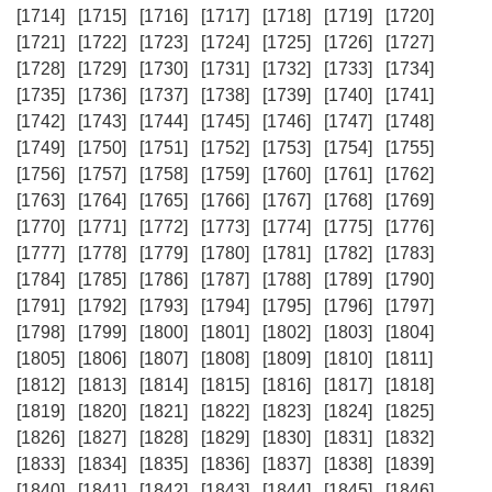
[1714]
[1715]
[1716]
[1717]
[1718]
[1719]
[1720]
[1721]
[1722]
[1723]
[1724]
[1725]
[1726]
[1727]
[1728]
[1729]
[1730]
[1731]
[1732]
[1733]
[1734]
[1735]
[1736]
[1737]
[1738]
[1739]
[1740]
[1741]
[1742]
[1743]
[1744]
[1745]
[1746]
[1747]
[1748]
[1749]
[1750]
[1751]
[1752]
[1753]
[1754]
[1755]
[1756]
[1757]
[1758]
[1759]
[1760]
[1761]
[1762]
[1763]
[1764]
[1765]
[1766]
[1767]
[1768]
[1769]
[1770]
[1771]
[1772]
[1773]
[1774]
[1775]
[1776]
[1777]
[1778]
[1779]
[1780]
[1781]
[1782]
[1783]
[1784]
[1785]
[1786]
[1787]
[1788]
[1789]
[1790]
[1791]
[1792]
[1793]
[1794]
[1795]
[1796]
[1797]
[1798]
[1799]
[1800]
[1801]
[1802]
[1803]
[1804]
[1805]
[1806]
[1807]
[1808]
[1809]
[1810]
[1811]
[1812]
[1813]
[1814]
[1815]
[1816]
[1817]
[1818]
[1819]
[1820]
[1821]
[1822]
[1823]
[1824]
[1825]
[1826]
[1827]
[1828]
[1829]
[1830]
[1831]
[1832]
[1833]
[1834]
[1835]
[1836]
[1837]
[1838]
[1839]
[1840]
[1841]
[1842]
[1843]
[1844]
[1845]
[1846]