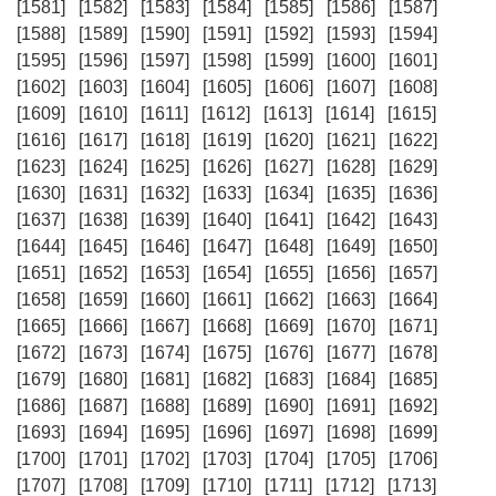
[1581]
[1582]
[1583]
[1584]
[1585]
[1586]
[1587]
[1588]
[1589]
[1590]
[1591]
[1592]
[1593]
[1594]
[1595]
[1596]
[1597]
[1598]
[1599]
[1600]
[1601]
[1602]
[1603]
[1604]
[1605]
[1606]
[1607]
[1608]
[1609]
[1610]
[1611]
[1612]
[1613]
[1614]
[1615]
[1616]
[1617]
[1618]
[1619]
[1620]
[1621]
[1622]
[1623]
[1624]
[1625]
[1626]
[1627]
[1628]
[1629]
[1630]
[1631]
[1632]
[1633]
[1634]
[1635]
[1636]
[1637]
[1638]
[1639]
[1640]
[1641]
[1642]
[1643]
[1644]
[1645]
[1646]
[1647]
[1648]
[1649]
[1650]
[1651]
[1652]
[1653]
[1654]
[1655]
[1656]
[1657]
[1658]
[1659]
[1660]
[1661]
[1662]
[1663]
[1664]
[1665]
[1666]
[1667]
[1668]
[1669]
[1670]
[1671]
[1672]
[1673]
[1674]
[1675]
[1676]
[1677]
[1678]
[1679]
[1680]
[1681]
[1682]
[1683]
[1684]
[1685]
[1686]
[1687]
[1688]
[1689]
[1690]
[1691]
[1692]
[1693]
[1694]
[1695]
[1696]
[1697]
[1698]
[1699]
[1700]
[1701]
[1702]
[1703]
[1704]
[1705]
[1706]
[1707]
[1708]
[1709]
[1710]
[1711]
[1712]
[1713]