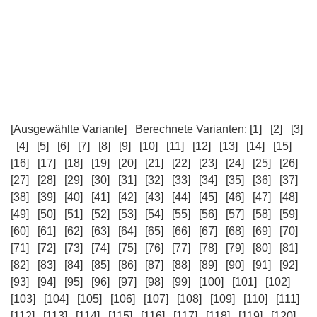
[Ausgewählte Variante]
Berechnete Varianten:
[1]
[2]
[3]
[4]
[5]
[6]
[7]
[8]
[9]
[10]
[11]
[12]
[13]
[14]
[15]
[16]
[17]
[18]
[19]
[20]
[21]
[22]
[23]
[24]
[25]
[26]
[27]
[28]
[29]
[30]
[31]
[32]
[33]
[34]
[35]
[36]
[37]
[38]
[39]
[40]
[41]
[42]
[43]
[44]
[45]
[46]
[47]
[48]
[49]
[50]
[51]
[52]
[53]
[54]
[55]
[56]
[57]
[58]
[59]
[60]
[61]
[62]
[63]
[64]
[65]
[66]
[67]
[68]
[69]
[70]
[71]
[72]
[73]
[74]
[75]
[76]
[77]
[78]
[79]
[80]
[81]
[82]
[83]
[84]
[85]
[86]
[87]
[88]
[89]
[90]
[91]
[92]
[93]
[94]
[95]
[96]
[97]
[98]
[99]
[100]
[101]
[102]
[103]
[104]
[105]
[106]
[107]
[108]
[109]
[110]
[111]
[112]
[113]
[114]
[115]
[116]
[117]
[118]
[119]
[120]