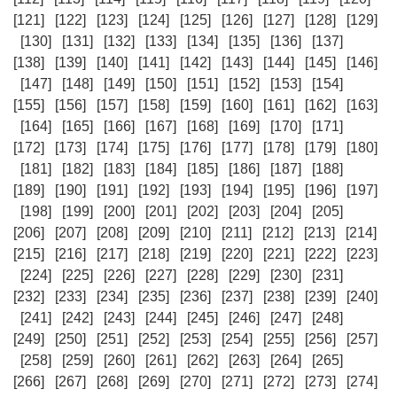
[121]
[122]
[123]
[124]
[125]
[126]
[127]
[128]
[129]
[130]
[131]
[132]
[133]
[134]
[135]
[136]
[137]
[138]
[139]
[140]
[141]
[142]
[143]
[144]
[145]
[146]
[147]
[148]
[149]
[150]
[151]
[152]
[153]
[154]
[155]
[156]
[157]
[158]
[159]
[160]
[161]
[162]
[163]
[164]
[165]
[166]
[167]
[168]
[169]
[170]
[171]
[172]
[173]
[174]
[175]
[176]
[177]
[178]
[179]
[180]
[181]
[182]
[183]
[184]
[185]
[186]
[187]
[188]
[189]
[190]
[191]
[192]
[193]
[194]
[195]
[196]
[197]
[198]
[199]
[200]
[201]
[202]
[203]
[204]
[205]
[206]
[207]
[208]
[209]
[210]
[211]
[212]
[213]
[214]
[215]
[216]
[217]
[218]
[219]
[220]
[221]
[222]
[223]
[224]
[225]
[226]
[227]
[228]
[229]
[230]
[231]
[232]
[233]
[234]
[235]
[236]
[237]
[238]
[239]
[240]
[241]
[242]
[243]
[244]
[245]
[246]
[247]
[248]
[249]
[250]
[251]
[252]
[253]
[254]
[255]
[256]
[257]
[258]
[259]
[260]
[261]
[262]
[263]
[264]
[265]
[266]
[267]
[268]
[269]
[270]
[271]
[272]
[273]
[274]