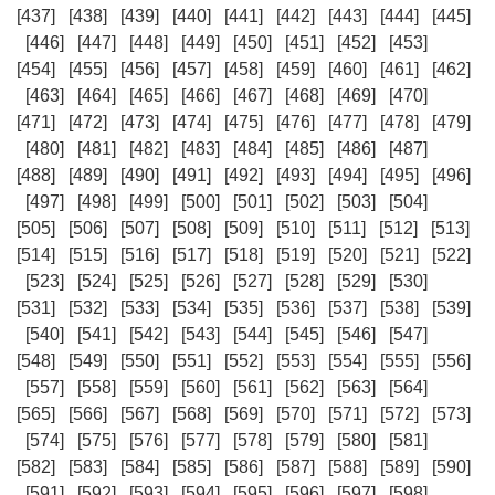
[437]
[438]
[439]
[440]
[441]
[442]
[443]
[444]
[445]
[446]
[447]
[448]
[449]
[450]
[451]
[452]
[453]
[454]
[455]
[456]
[457]
[458]
[459]
[460]
[461]
[462]
[463]
[464]
[465]
[466]
[467]
[468]
[469]
[470]
[471]
[472]
[473]
[474]
[475]
[476]
[477]
[478]
[479]
[480]
[481]
[482]
[483]
[484]
[485]
[486]
[487]
[488]
[489]
[490]
[491]
[492]
[493]
[494]
[495]
[496]
[497]
[498]
[499]
[500]
[501]
[502]
[503]
[504]
[505]
[506]
[507]
[508]
[509]
[510]
[511]
[512]
[513]
[514]
[515]
[516]
[517]
[518]
[519]
[520]
[521]
[522]
[523]
[524]
[525]
[526]
[527]
[528]
[529]
[530]
[531]
[532]
[533]
[534]
[535]
[536]
[537]
[538]
[539]
[540]
[541]
[542]
[543]
[544]
[545]
[546]
[547]
[548]
[549]
[550]
[551]
[552]
[553]
[554]
[555]
[556]
[557]
[558]
[559]
[560]
[561]
[562]
[563]
[564]
[565]
[566]
[567]
[568]
[569]
[570]
[571]
[572]
[573]
[574]
[575]
[576]
[577]
[578]
[579]
[580]
[581]
[582]
[583]
[584]
[585]
[586]
[587]
[588]
[589]
[590]
[591]
[592]
[593]
[594]
[595]
[596]
[597]
[598]