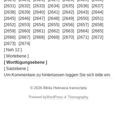
[2631]
[2632]
[2633]
[2634]
[2635]
[2636]
[2637]
[2638]
[2639]
[2640]
[2641]
[2642]
[2643]
[2644]
[2645]
[2646]
[2647]
[2648]
[2649]
[2650]
[2651]
[2652]
[2653]
[2654]
[2655]
[2656]
[2657]
[2658]
[2659]
[2660]
[2661]
[2662]
[2663]
[2664]
[2665]
[2666]
[2667]
[2668]
[2669]
[2670]
[2671]
[2672]
[2673]
[2674]
[ Neh 12 ]
[ Wortebene ]
[ Wortfügungsebene ]
[ Satzebene ]
Um Kommentare zu hinterlassen loggen Sie sich bitte ein.
© 2026
Biblia Hebraica transcripta
Powered by
WordPress
&
Themegraphy