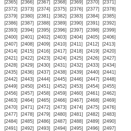
[2365]
[2366]
[2367]
[2368]
[2369]
[2370]
[2371]
[2372]
[2373]
[2374]
[2375]
[2376]
[2377]
[2378]
[2379]
[2380]
[2381]
[2382]
[2383]
[2384]
[2385]
[2386]
[2387]
[2388]
[2389]
[2390]
[2391]
[2392]
[2393]
[2394]
[2395]
[2396]
[2397]
[2398]
[2399]
[2400]
[2401]
[2402]
[2403]
[2404]
[2405]
[2406]
[2407]
[2408]
[2409]
[2410]
[2411]
[2412]
[2413]
[2414]
[2415]
[2416]
[2417]
[2418]
[2419]
[2420]
[2421]
[2422]
[2423]
[2424]
[2425]
[2426]
[2427]
[2428]
[2429]
[2430]
[2431]
[2432]
[2433]
[2434]
[2435]
[2436]
[2437]
[2438]
[2439]
[2440]
[2441]
[2442]
[2443]
[2444]
[2445]
[2446]
[2447]
[2448]
[2449]
[2450]
[2451]
[2452]
[2453]
[2454]
[2455]
[2456]
[2457]
[2458]
[2459]
[2460]
[2461]
[2462]
[2463]
[2464]
[2465]
[2466]
[2467]
[2468]
[2469]
[2470]
[2471]
[2472]
[2473]
[2474]
[2475]
[2476]
[2477]
[2478]
[2479]
[2480]
[2481]
[2482]
[2483]
[2484]
[2485]
[2486]
[2487]
[2488]
[2489]
[2490]
[2491]
[2492]
[2493]
[2494]
[2495]
[2496]
[2497]