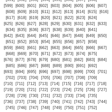
[599]
[600]
[601]
[602]
[603]
[604]
[605]
[606]
[607]
[608]
[609]
[610]
[611]
[612]
[613]
[614]
[615]
[616]
[617]
[618]
[619]
[620]
[621]
[622]
[623]
[624]
[625]
[626]
[627]
[628]
[629]
[630]
[631]
[632]
[633]
[634]
[635]
[636]
[637]
[638]
[639]
[640]
[641]
[642]
[643]
[644]
[645]
[646]
[647]
[648]
[649]
[650]
[651]
[652]
[653]
[654]
[655]
[656]
[657]
[658]
[659]
[660]
[661]
[662]
[663]
[664]
[665]
[666]
[667]
[668]
[669]
[670]
[671]
[672]
[673]
[674]
[675]
[676]
[677]
[678]
[679]
[680]
[681]
[682]
[683]
[684]
[685]
[686]
[687]
[688]
[689]
[690]
[691]
[692]
[693]
[694]
[695]
[696]
[697]
[698]
[699]
[700]
[701]
[702]
[703]
[704]
[705]
[706]
[707]
[708]
[709]
[710]
[711]
[712]
[713]
[714]
[715]
[716]
[717]
[718]
[719]
[720]
[721]
[722]
[723]
[724]
[725]
[726]
[727]
[728]
[729]
[730]
[731]
[732]
[733]
[734]
[735]
[736]
[737]
[738]
[739]
[740]
[741]
[742]
[743]
[744]
[745]
[746]
[747]
[748]
[749]
[750]
[751]
[752]