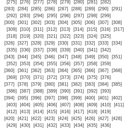
[275]
[276]
[277]
[278]
[279]
[280]
[281]
[282]
[283]
[284]
[285]
[286]
[287]
[288]
[289]
[290]
[291]
[292]
[293]
[294]
[295]
[296]
[297]
[298]
[299]
[300]
[301]
[302]
[303]
[304]
[305]
[306]
[307]
[308]
[309]
[310]
[311]
[312]
[313]
[314]
[315]
[316]
[317]
[318]
[319]
[320]
[321]
[322]
[323]
[324]
[325]
[326]
[327]
[328]
[329]
[330]
[331]
[332]
[333]
[334]
[335]
[336]
[337]
[338]
[339]
[340]
[341]
[342]
[343]
[344]
[345]
[346]
[347]
[348]
[349]
[350]
[351]
[352]
[353]
[354]
[355]
[356]
[357]
[358]
[359]
[360]
[361]
[362]
[363]
[364]
[365]
[366]
[367]
[368]
[369]
[370]
[371]
[372]
[373]
[374]
[375]
[376]
[377]
[378]
[379]
[380]
[381]
[382]
[383]
[384]
[385]
[386]
[387]
[388]
[389]
[390]
[391]
[392]
[393]
[394]
[395]
[396]
[397]
[398]
[399]
[400]
[401]
[402]
[403]
[404]
[405]
[406]
[407]
[408]
[409]
[410]
[411]
[412]
[413]
[414]
[415]
[416]
[417]
[418]
[419]
[420]
[421]
[422]
[423]
[424]
[425]
[426]
[427]
[428]
[429]
[430]
[431]
[432]
[433]
[434]
[435]
[436]