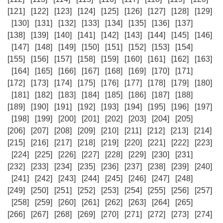
[121]
[122]
[123]
[124]
[125]
[126]
[127]
[128]
[129]
[130]
[131]
[132]
[133]
[134]
[135]
[136]
[137]
[138]
[139]
[140]
[141]
[142]
[143]
[144]
[145]
[146]
[147]
[148]
[149]
[150]
[151]
[152]
[153]
[154]
[155]
[156]
[157]
[158]
[159]
[160]
[161]
[162]
[163]
[164]
[165]
[166]
[167]
[168]
[169]
[170]
[171]
[172]
[173]
[174]
[175]
[176]
[177]
[178]
[179]
[180]
[181]
[182]
[183]
[184]
[185]
[186]
[187]
[188]
[189]
[190]
[191]
[192]
[193]
[194]
[195]
[196]
[197]
[198]
[199]
[200]
[201]
[202]
[203]
[204]
[205]
[206]
[207]
[208]
[209]
[210]
[211]
[212]
[213]
[214]
[215]
[216]
[217]
[218]
[219]
[220]
[221]
[222]
[223]
[224]
[225]
[226]
[227]
[228]
[229]
[230]
[231]
[232]
[233]
[234]
[235]
[236]
[237]
[238]
[239]
[240]
[241]
[242]
[243]
[244]
[245]
[246]
[247]
[248]
[249]
[250]
[251]
[252]
[253]
[254]
[255]
[256]
[257]
[258]
[259]
[260]
[261]
[262]
[263]
[264]
[265]
[266]
[267]
[268]
[269]
[270]
[271]
[272]
[273]
[274]