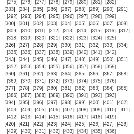
[275]
[276]
[277]
[278]
[279]
[280]
[281]
[282]
[283]
[284]
[285]
[286]
[287]
[288]
[289]
[290]
[291]
[292]
[293]
[294]
[295]
[296]
[297]
[298]
[299]
[300]
[301]
[302]
[303]
[304]
[305]
[306]
[307]
[308]
[309]
[310]
[311]
[312]
[313]
[314]
[315]
[316]
[317]
[318]
[319]
[320]
[321]
[322]
[323]
[324]
[325]
[326]
[327]
[328]
[329]
[330]
[331]
[332]
[333]
[334]
[335]
[336]
[337]
[338]
[339]
[340]
[341]
[342]
[343]
[344]
[345]
[346]
[347]
[348]
[349]
[350]
[351]
[352]
[353]
[354]
[355]
[356]
[357]
[358]
[359]
[360]
[361]
[362]
[363]
[364]
[365]
[366]
[367]
[368]
[369]
[370]
[371]
[372]
[373]
[374]
[375]
[376]
[377]
[378]
[379]
[380]
[381]
[382]
[383]
[384]
[385]
[386]
[387]
[388]
[389]
[390]
[391]
[392]
[393]
[394]
[395]
[396]
[397]
[398]
[399]
[400]
[401]
[402]
[403]
[404]
[405]
[406]
[407]
[408]
[409]
[410]
[411]
[412]
[413]
[414]
[415]
[416]
[417]
[418]
[419]
[420]
[421]
[422]
[423]
[424]
[425]
[426]
[427]
[428]
[429]
[430]
[431]
[432]
[433]
[434]
[435]
[436]