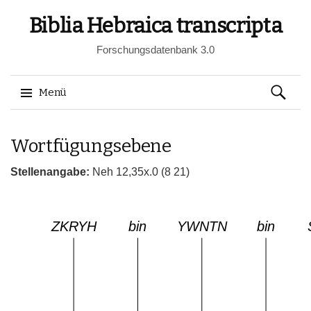
Biblia Hebraica transcripta
Forschungsdatenbank 3.0
Suchen
Menü
nach:
Springe
Wortfügungsebene
zum
Inhalt
Stellenangabe:
Neh 12,35x.0 (8 21)