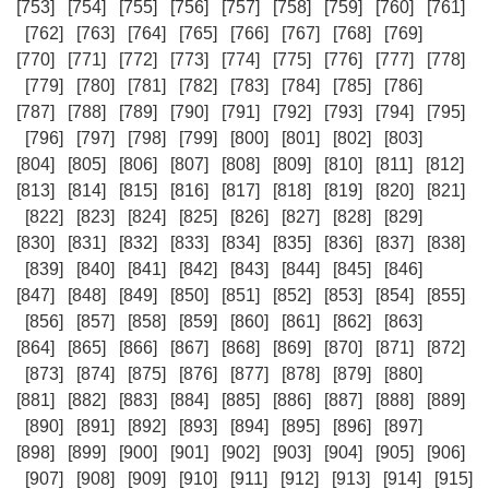
[753]
[754]
[755]
[756]
[757]
[758]
[759]
[760]
[761]
[762]
[763]
[764]
[765]
[766]
[767]
[768]
[769]
[770]
[771]
[772]
[773]
[774]
[775]
[776]
[777]
[778]
[779]
[780]
[781]
[782]
[783]
[784]
[785]
[786]
[787]
[788]
[789]
[790]
[791]
[792]
[793]
[794]
[795]
[796]
[797]
[798]
[799]
[800]
[801]
[802]
[803]
[804]
[805]
[806]
[807]
[808]
[809]
[810]
[811]
[812]
[813]
[814]
[815]
[816]
[817]
[818]
[819]
[820]
[821]
[822]
[823]
[824]
[825]
[826]
[827]
[828]
[829]
[830]
[831]
[832]
[833]
[834]
[835]
[836]
[837]
[838]
[839]
[840]
[841]
[842]
[843]
[844]
[845]
[846]
[847]
[848]
[849]
[850]
[851]
[852]
[853]
[854]
[855]
[856]
[857]
[858]
[859]
[860]
[861]
[862]
[863]
[864]
[865]
[866]
[867]
[868]
[869]
[870]
[871]
[872]
[873]
[874]
[875]
[876]
[877]
[878]
[879]
[880]
[881]
[882]
[883]
[884]
[885]
[886]
[887]
[888]
[889]
[890]
[891]
[892]
[893]
[894]
[895]
[896]
[897]
[898]
[899]
[900]
[901]
[902]
[903]
[904]
[905]
[906]
[907]
[908]
[909]
[910]
[911]
[912]
[913]
[914]
[915]