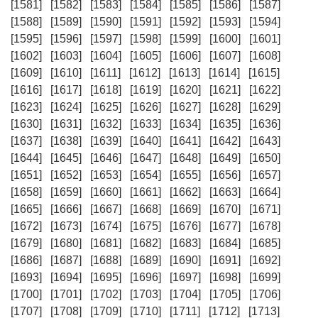
[1581]
[1582]
[1583]
[1584]
[1585]
[1586]
[1587]
[1588]
[1589]
[1590]
[1591]
[1592]
[1593]
[1594]
[1595]
[1596]
[1597]
[1598]
[1599]
[1600]
[1601]
[1602]
[1603]
[1604]
[1605]
[1606]
[1607]
[1608]
[1609]
[1610]
[1611]
[1612]
[1613]
[1614]
[1615]
[1616]
[1617]
[1618]
[1619]
[1620]
[1621]
[1622]
[1623]
[1624]
[1625]
[1626]
[1627]
[1628]
[1629]
[1630]
[1631]
[1632]
[1633]
[1634]
[1635]
[1636]
[1637]
[1638]
[1639]
[1640]
[1641]
[1642]
[1643]
[1644]
[1645]
[1646]
[1647]
[1648]
[1649]
[1650]
[1651]
[1652]
[1653]
[1654]
[1655]
[1656]
[1657]
[1658]
[1659]
[1660]
[1661]
[1662]
[1663]
[1664]
[1665]
[1666]
[1667]
[1668]
[1669]
[1670]
[1671]
[1672]
[1673]
[1674]
[1675]
[1676]
[1677]
[1678]
[1679]
[1680]
[1681]
[1682]
[1683]
[1684]
[1685]
[1686]
[1687]
[1688]
[1689]
[1690]
[1691]
[1692]
[1693]
[1694]
[1695]
[1696]
[1697]
[1698]
[1699]
[1700]
[1701]
[1702]
[1703]
[1704]
[1705]
[1706]
[1707]
[1708]
[1709]
[1710]
[1711]
[1712]
[1713]