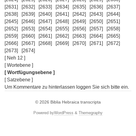
[2631]
[2632]
[2633]
[2634]
[2635]
[2636]
[2637]
[2638]
[2639]
[2640]
[2641]
[2642]
[2643]
[2644]
[2645]
[2646]
[2647]
[2648]
[2649]
[2650]
[2651]
[2652]
[2653]
[2654]
[2655]
[2656]
[2657]
[2658]
[2659]
[2660]
[2661]
[2662]
[2663]
[2664]
[2665]
[2666]
[2667]
[2668]
[2669]
[2670]
[2671]
[2672]
[2673]
[2674]
[ Neh 12 ]
[ Wortebene ]
[ Wortfügungsebene ]
[ Satzebene ]
Um Kommentare zu hinterlassen loggen Sie sich bitte ein.
© 2026
Biblia Hebraica transcripta
Powered by
WordPress
&
Themegraphy