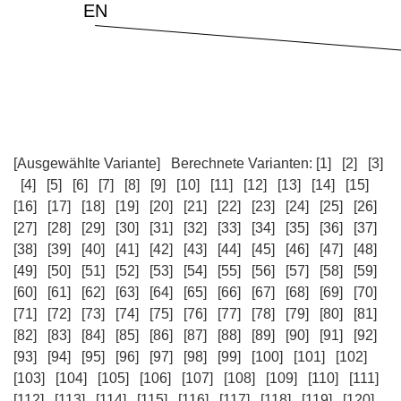
[Ausgewählte Variante]
Berechnete Varianten:
[1]
[2]
[3]
[4]
[5]
[6]
[7]
[8]
[9]
[10]
[11]
[12]
[13]
[14]
[15]
[16]
[17]
[18]
[19]
[20]
[21]
[22]
[23]
[24]
[25]
[26]
[27]
[28]
[29]
[30]
[31]
[32]
[33]
[34]
[35]
[36]
[37]
[38]
[39]
[40]
[41]
[42]
[43]
[44]
[45]
[46]
[47]
[48]
[49]
[50]
[51]
[52]
[53]
[54]
[55]
[56]
[57]
[58]
[59]
[60]
[61]
[62]
[63]
[64]
[65]
[66]
[67]
[68]
[69]
[70]
[71]
[72]
[73]
[74]
[75]
[76]
[77]
[78]
[79]
[80]
[81]
[82]
[83]
[84]
[85]
[86]
[87]
[88]
[89]
[90]
[91]
[92]
[93]
[94]
[95]
[96]
[97]
[98]
[99]
[100]
[101]
[102]
[103]
[104]
[105]
[106]
[107]
[108]
[109]
[110]
[111]
[112]
[113]
[114]
[115]
[116]
[117]
[118]
[119]
[120]