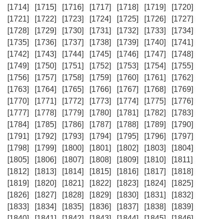
[1714]
[1715]
[1716]
[1717]
[1718]
[1719]
[1720]
[1721]
[1722]
[1723]
[1724]
[1725]
[1726]
[1727]
[1728]
[1729]
[1730]
[1731]
[1732]
[1733]
[1734]
[1735]
[1736]
[1737]
[1738]
[1739]
[1740]
[1741]
[1742]
[1743]
[1744]
[1745]
[1746]
[1747]
[1748]
[1749]
[1750]
[1751]
[1752]
[1753]
[1754]
[1755]
[1756]
[1757]
[1758]
[1759]
[1760]
[1761]
[1762]
[1763]
[1764]
[1765]
[1766]
[1767]
[1768]
[1769]
[1770]
[1771]
[1772]
[1773]
[1774]
[1775]
[1776]
[1777]
[1778]
[1779]
[1780]
[1781]
[1782]
[1783]
[1784]
[1785]
[1786]
[1787]
[1788]
[1789]
[1790]
[1791]
[1792]
[1793]
[1794]
[1795]
[1796]
[1797]
[1798]
[1799]
[1800]
[1801]
[1802]
[1803]
[1804]
[1805]
[1806]
[1807]
[1808]
[1809]
[1810]
[1811]
[1812]
[1813]
[1814]
[1815]
[1816]
[1817]
[1818]
[1819]
[1820]
[1821]
[1822]
[1823]
[1824]
[1825]
[1826]
[1827]
[1828]
[1829]
[1830]
[1831]
[1832]
[1833]
[1834]
[1835]
[1836]
[1837]
[1838]
[1839]
[1840]
[1841]
[1842]
[1843]
[1844]
[1845]
[1846]