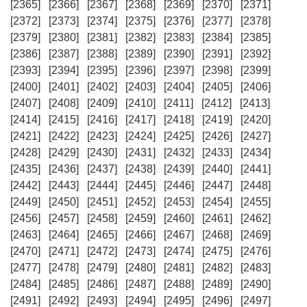
[2365]
[2366]
[2367]
[2368]
[2369]
[2370]
[2371]
[2372]
[2373]
[2374]
[2375]
[2376]
[2377]
[2378]
[2379]
[2380]
[2381]
[2382]
[2383]
[2384]
[2385]
[2386]
[2387]
[2388]
[2389]
[2390]
[2391]
[2392]
[2393]
[2394]
[2395]
[2396]
[2397]
[2398]
[2399]
[2400]
[2401]
[2402]
[2403]
[2404]
[2405]
[2406]
[2407]
[2408]
[2409]
[2410]
[2411]
[2412]
[2413]
[2414]
[2415]
[2416]
[2417]
[2418]
[2419]
[2420]
[2421]
[2422]
[2423]
[2424]
[2425]
[2426]
[2427]
[2428]
[2429]
[2430]
[2431]
[2432]
[2433]
[2434]
[2435]
[2436]
[2437]
[2438]
[2439]
[2440]
[2441]
[2442]
[2443]
[2444]
[2445]
[2446]
[2447]
[2448]
[2449]
[2450]
[2451]
[2452]
[2453]
[2454]
[2455]
[2456]
[2457]
[2458]
[2459]
[2460]
[2461]
[2462]
[2463]
[2464]
[2465]
[2466]
[2467]
[2468]
[2469]
[2470]
[2471]
[2472]
[2473]
[2474]
[2475]
[2476]
[2477]
[2478]
[2479]
[2480]
[2481]
[2482]
[2483]
[2484]
[2485]
[2486]
[2487]
[2488]
[2489]
[2490]
[2491]
[2492]
[2493]
[2494]
[2495]
[2496]
[2497]