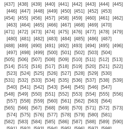
[437]
[438]
[439]
[440]
[441]
[442]
[443]
[444]
[445]
[446]
[447]
[448]
[449]
[450]
[451]
[452]
[453]
[454]
[455]
[456]
[457]
[458]
[459]
[460]
[461]
[462]
[463]
[464]
[465]
[466]
[467]
[468]
[469]
[470]
[471]
[472]
[473]
[474]
[475]
[476]
[477]
[478]
[479]
[480]
[481]
[482]
[483]
[484]
[485]
[486]
[487]
[488]
[489]
[490]
[491]
[492]
[493]
[494]
[495]
[496]
[497]
[498]
[499]
[500]
[501]
[502]
[503]
[504]
[505]
[506]
[507]
[508]
[509]
[510]
[511]
[512]
[513]
[514]
[515]
[516]
[517]
[518]
[519]
[520]
[521]
[522]
[523]
[524]
[525]
[526]
[527]
[528]
[529]
[530]
[531]
[532]
[533]
[534]
[535]
[536]
[537]
[538]
[539]
[540]
[541]
[542]
[543]
[544]
[545]
[546]
[547]
[548]
[549]
[550]
[551]
[552]
[553]
[554]
[555]
[556]
[557]
[558]
[559]
[560]
[561]
[562]
[563]
[564]
[565]
[566]
[567]
[568]
[569]
[570]
[571]
[572]
[573]
[574]
[575]
[576]
[577]
[578]
[579]
[580]
[581]
[582]
[583]
[584]
[585]
[586]
[587]
[588]
[589]
[590]
[591]
[592]
[593]
[594]
[595]
[596]
[597]
[598]