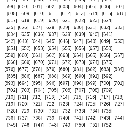
[599]
[600]
[601]
[602]
[603]
[604]
[605]
[606]
[607]
[608]
[609]
[610]
[611]
[612]
[613]
[614]
[615]
[616]
[617]
[618]
[619]
[620]
[621]
[622]
[623]
[624]
[625]
[626]
[627]
[628]
[629]
[630]
[631]
[632]
[633]
[634]
[635]
[636]
[637]
[638]
[639]
[640]
[641]
[642]
[643]
[644]
[645]
[646]
[647]
[648]
[649]
[650]
[651]
[652]
[653]
[654]
[655]
[656]
[657]
[658]
[659]
[660]
[661]
[662]
[663]
[664]
[665]
[666]
[667]
[668]
[669]
[670]
[671]
[672]
[673]
[674]
[675]
[676]
[677]
[678]
[679]
[680]
[681]
[682]
[683]
[684]
[685]
[686]
[687]
[688]
[689]
[690]
[691]
[692]
[693]
[694]
[695]
[696]
[697]
[698]
[699]
[700]
[701]
[702]
[703]
[704]
[705]
[706]
[707]
[708]
[709]
[710]
[711]
[712]
[713]
[714]
[715]
[716]
[717]
[718]
[719]
[720]
[721]
[722]
[723]
[724]
[725]
[726]
[727]
[728]
[729]
[730]
[731]
[732]
[733]
[734]
[735]
[736]
[737]
[738]
[739]
[740]
[741]
[742]
[743]
[744]
[745]
[746]
[747]
[748]
[749]
[750]
[751]
[752]