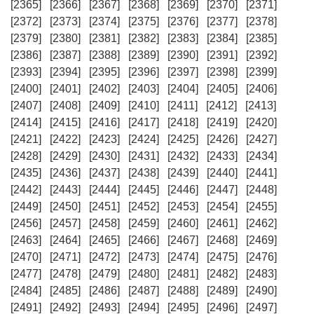
[2365]
[2366]
[2367]
[2368]
[2369]
[2370]
[2371]
[2372]
[2373]
[2374]
[2375]
[2376]
[2377]
[2378]
[2379]
[2380]
[2381]
[2382]
[2383]
[2384]
[2385]
[2386]
[2387]
[2388]
[2389]
[2390]
[2391]
[2392]
[2393]
[2394]
[2395]
[2396]
[2397]
[2398]
[2399]
[2400]
[2401]
[2402]
[2403]
[2404]
[2405]
[2406]
[2407]
[2408]
[2409]
[2410]
[2411]
[2412]
[2413]
[2414]
[2415]
[2416]
[2417]
[2418]
[2419]
[2420]
[2421]
[2422]
[2423]
[2424]
[2425]
[2426]
[2427]
[2428]
[2429]
[2430]
[2431]
[2432]
[2433]
[2434]
[2435]
[2436]
[2437]
[2438]
[2439]
[2440]
[2441]
[2442]
[2443]
[2444]
[2445]
[2446]
[2447]
[2448]
[2449]
[2450]
[2451]
[2452]
[2453]
[2454]
[2455]
[2456]
[2457]
[2458]
[2459]
[2460]
[2461]
[2462]
[2463]
[2464]
[2465]
[2466]
[2467]
[2468]
[2469]
[2470]
[2471]
[2472]
[2473]
[2474]
[2475]
[2476]
[2477]
[2478]
[2479]
[2480]
[2481]
[2482]
[2483]
[2484]
[2485]
[2486]
[2487]
[2488]
[2489]
[2490]
[2491]
[2492]
[2493]
[2494]
[2495]
[2496]
[2497]