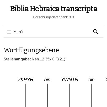
Biblia Hebraica transcripta
Forschungsdatenbank 3.0
Suchen
Menü
nach:
Springe
Wortfügungsebene
zum
Inhalt
Stellenangabe:
Neh 12,35x.0 (8 21)