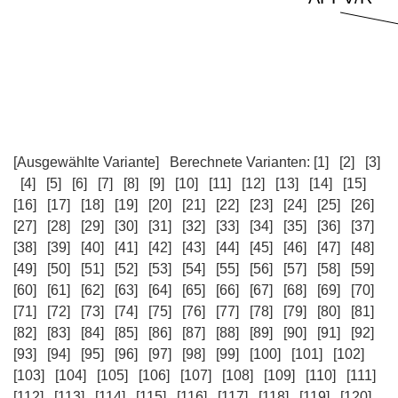
[Ausgewählte Variante]
Berechnete Varianten:
[1]
[2]
[3]
[4]
[5]
[6]
[7]
[8]
[9]
[10]
[11]
[12]
[13]
[14]
[15]
[16]
[17]
[18]
[19]
[20]
[21]
[22]
[23]
[24]
[25]
[26]
[27]
[28]
[29]
[30]
[31]
[32]
[33]
[34]
[35]
[36]
[37]
[38]
[39]
[40]
[41]
[42]
[43]
[44]
[45]
[46]
[47]
[48]
[49]
[50]
[51]
[52]
[53]
[54]
[55]
[56]
[57]
[58]
[59]
[60]
[61]
[62]
[63]
[64]
[65]
[66]
[67]
[68]
[69]
[70]
[71]
[72]
[73]
[74]
[75]
[76]
[77]
[78]
[79]
[80]
[81]
[82]
[83]
[84]
[85]
[86]
[87]
[88]
[89]
[90]
[91]
[92]
[93]
[94]
[95]
[96]
[97]
[98]
[99]
[100]
[101]
[102]
[103]
[104]
[105]
[106]
[107]
[108]
[109]
[110]
[111]
[112]
[113]
[114]
[115]
[116]
[117]
[118]
[119]
[120]