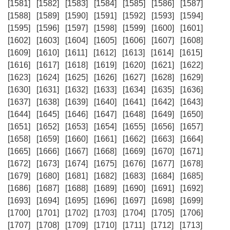
[1581]
[1582]
[1583]
[1584]
[1585]
[1586]
[1587]
[1588]
[1589]
[1590]
[1591]
[1592]
[1593]
[1594]
[1595]
[1596]
[1597]
[1598]
[1599]
[1600]
[1601]
[1602]
[1603]
[1604]
[1605]
[1606]
[1607]
[1608]
[1609]
[1610]
[1611]
[1612]
[1613]
[1614]
[1615]
[1616]
[1617]
[1618]
[1619]
[1620]
[1621]
[1622]
[1623]
[1624]
[1625]
[1626]
[1627]
[1628]
[1629]
[1630]
[1631]
[1632]
[1633]
[1634]
[1635]
[1636]
[1637]
[1638]
[1639]
[1640]
[1641]
[1642]
[1643]
[1644]
[1645]
[1646]
[1647]
[1648]
[1649]
[1650]
[1651]
[1652]
[1653]
[1654]
[1655]
[1656]
[1657]
[1658]
[1659]
[1660]
[1661]
[1662]
[1663]
[1664]
[1665]
[1666]
[1667]
[1668]
[1669]
[1670]
[1671]
[1672]
[1673]
[1674]
[1675]
[1676]
[1677]
[1678]
[1679]
[1680]
[1681]
[1682]
[1683]
[1684]
[1685]
[1686]
[1687]
[1688]
[1689]
[1690]
[1691]
[1692]
[1693]
[1694]
[1695]
[1696]
[1697]
[1698]
[1699]
[1700]
[1701]
[1702]
[1703]
[1704]
[1705]
[1706]
[1707]
[1708]
[1709]
[1710]
[1711]
[1712]
[1713]