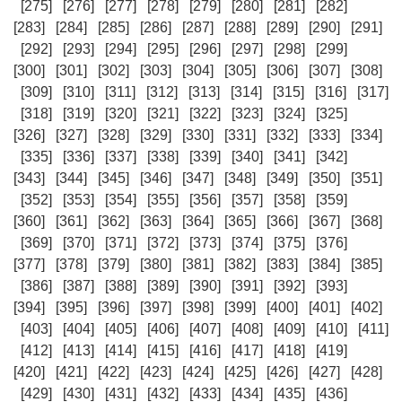
[275]
[276]
[277]
[278]
[279]
[280]
[281]
[282]
[283]
[284]
[285]
[286]
[287]
[288]
[289]
[290]
[291]
[292]
[293]
[294]
[295]
[296]
[297]
[298]
[299]
[300]
[301]
[302]
[303]
[304]
[305]
[306]
[307]
[308]
[309]
[310]
[311]
[312]
[313]
[314]
[315]
[316]
[317]
[318]
[319]
[320]
[321]
[322]
[323]
[324]
[325]
[326]
[327]
[328]
[329]
[330]
[331]
[332]
[333]
[334]
[335]
[336]
[337]
[338]
[339]
[340]
[341]
[342]
[343]
[344]
[345]
[346]
[347]
[348]
[349]
[350]
[351]
[352]
[353]
[354]
[355]
[356]
[357]
[358]
[359]
[360]
[361]
[362]
[363]
[364]
[365]
[366]
[367]
[368]
[369]
[370]
[371]
[372]
[373]
[374]
[375]
[376]
[377]
[378]
[379]
[380]
[381]
[382]
[383]
[384]
[385]
[386]
[387]
[388]
[389]
[390]
[391]
[392]
[393]
[394]
[395]
[396]
[397]
[398]
[399]
[400]
[401]
[402]
[403]
[404]
[405]
[406]
[407]
[408]
[409]
[410]
[411]
[412]
[413]
[414]
[415]
[416]
[417]
[418]
[419]
[420]
[421]
[422]
[423]
[424]
[425]
[426]
[427]
[428]
[429]
[430]
[431]
[432]
[433]
[434]
[435]
[436]