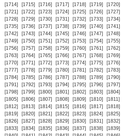
[1714]
[1715]
[1716]
[1717]
[1718]
[1719]
[1720]
[1721]
[1722]
[1723]
[1724]
[1725]
[1726]
[1727]
[1728]
[1729]
[1730]
[1731]
[1732]
[1733]
[1734]
[1735]
[1736]
[1737]
[1738]
[1739]
[1740]
[1741]
[1742]
[1743]
[1744]
[1745]
[1746]
[1747]
[1748]
[1749]
[1750]
[1751]
[1752]
[1753]
[1754]
[1755]
[1756]
[1757]
[1758]
[1759]
[1760]
[1761]
[1762]
[1763]
[1764]
[1765]
[1766]
[1767]
[1768]
[1769]
[1770]
[1771]
[1772]
[1773]
[1774]
[1775]
[1776]
[1777]
[1778]
[1779]
[1780]
[1781]
[1782]
[1783]
[1784]
[1785]
[1786]
[1787]
[1788]
[1789]
[1790]
[1791]
[1792]
[1793]
[1794]
[1795]
[1796]
[1797]
[1798]
[1799]
[1800]
[1801]
[1802]
[1803]
[1804]
[1805]
[1806]
[1807]
[1808]
[1809]
[1810]
[1811]
[1812]
[1813]
[1814]
[1815]
[1816]
[1817]
[1818]
[1819]
[1820]
[1821]
[1822]
[1823]
[1824]
[1825]
[1826]
[1827]
[1828]
[1829]
[1830]
[1831]
[1832]
[1833]
[1834]
[1835]
[1836]
[1837]
[1838]
[1839]
[1840]
[1841]
[1842]
[1843]
[1844]
[1845]
[1846]