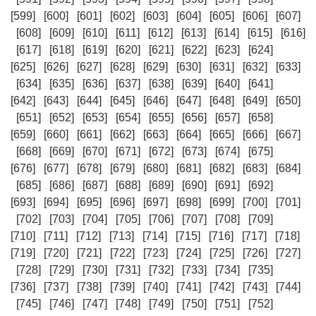
[599]
[600]
[601]
[602]
[603]
[604]
[605]
[606]
[607]
[608]
[609]
[610]
[611]
[612]
[613]
[614]
[615]
[616]
[617]
[618]
[619]
[620]
[621]
[622]
[623]
[624]
[625]
[626]
[627]
[628]
[629]
[630]
[631]
[632]
[633]
[634]
[635]
[636]
[637]
[638]
[639]
[640]
[641]
[642]
[643]
[644]
[645]
[646]
[647]
[648]
[649]
[650]
[651]
[652]
[653]
[654]
[655]
[656]
[657]
[658]
[659]
[660]
[661]
[662]
[663]
[664]
[665]
[666]
[667]
[668]
[669]
[670]
[671]
[672]
[673]
[674]
[675]
[676]
[677]
[678]
[679]
[680]
[681]
[682]
[683]
[684]
[685]
[686]
[687]
[688]
[689]
[690]
[691]
[692]
[693]
[694]
[695]
[696]
[697]
[698]
[699]
[700]
[701]
[702]
[703]
[704]
[705]
[706]
[707]
[708]
[709]
[710]
[711]
[712]
[713]
[714]
[715]
[716]
[717]
[718]
[719]
[720]
[721]
[722]
[723]
[724]
[725]
[726]
[727]
[728]
[729]
[730]
[731]
[732]
[733]
[734]
[735]
[736]
[737]
[738]
[739]
[740]
[741]
[742]
[743]
[744]
[745]
[746]
[747]
[748]
[749]
[750]
[751]
[752]