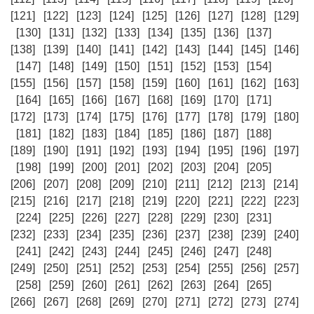
[121]
[122]
[123]
[124]
[125]
[126]
[127]
[128]
[129]
[130]
[131]
[132]
[133]
[134]
[135]
[136]
[137]
[138]
[139]
[140]
[141]
[142]
[143]
[144]
[145]
[146]
[147]
[148]
[149]
[150]
[151]
[152]
[153]
[154]
[155]
[156]
[157]
[158]
[159]
[160]
[161]
[162]
[163]
[164]
[165]
[166]
[167]
[168]
[169]
[170]
[171]
[172]
[173]
[174]
[175]
[176]
[177]
[178]
[179]
[180]
[181]
[182]
[183]
[184]
[185]
[186]
[187]
[188]
[189]
[190]
[191]
[192]
[193]
[194]
[195]
[196]
[197]
[198]
[199]
[200]
[201]
[202]
[203]
[204]
[205]
[206]
[207]
[208]
[209]
[210]
[211]
[212]
[213]
[214]
[215]
[216]
[217]
[218]
[219]
[220]
[221]
[222]
[223]
[224]
[225]
[226]
[227]
[228]
[229]
[230]
[231]
[232]
[233]
[234]
[235]
[236]
[237]
[238]
[239]
[240]
[241]
[242]
[243]
[244]
[245]
[246]
[247]
[248]
[249]
[250]
[251]
[252]
[253]
[254]
[255]
[256]
[257]
[258]
[259]
[260]
[261]
[262]
[263]
[264]
[265]
[266]
[267]
[268]
[269]
[270]
[271]
[272]
[273]
[274]