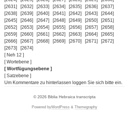
[2631]
[2632]
[2633]
[2634]
[2635]
[2636]
[2637]
[2638]
[2639]
[2640]
[2641]
[2642]
[2643]
[2644]
[2645]
[2646]
[2647]
[2648]
[2649]
[2650]
[2651]
[2652]
[2653]
[2654]
[2655]
[2656]
[2657]
[2658]
[2659]
[2660]
[2661]
[2662]
[2663]
[2664]
[2665]
[2666]
[2667]
[2668]
[2669]
[2670]
[2671]
[2672]
[2673]
[2674]
[ Neh 12 ]
[ Wortebene ]
[ Wortfügungsebene ]
[ Satzebene ]
Um Kommentare zu hinterlassen loggen Sie sich bitte ein.
© 2026
Biblia Hebraica transcripta
Powered by
WordPress
&
Themegraphy