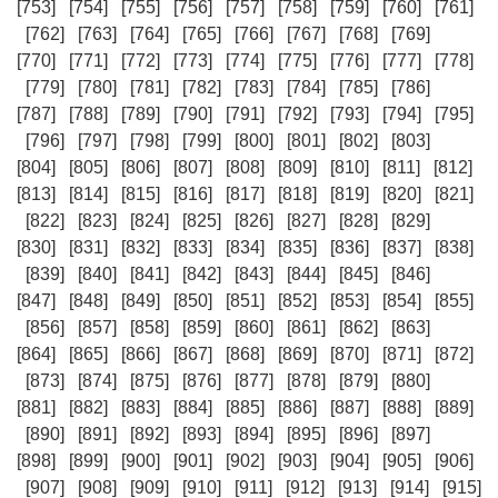
[753]
[754]
[755]
[756]
[757]
[758]
[759]
[760]
[761]
[762]
[763]
[764]
[765]
[766]
[767]
[768]
[769]
[770]
[771]
[772]
[773]
[774]
[775]
[776]
[777]
[778]
[779]
[780]
[781]
[782]
[783]
[784]
[785]
[786]
[787]
[788]
[789]
[790]
[791]
[792]
[793]
[794]
[795]
[796]
[797]
[798]
[799]
[800]
[801]
[802]
[803]
[804]
[805]
[806]
[807]
[808]
[809]
[810]
[811]
[812]
[813]
[814]
[815]
[816]
[817]
[818]
[819]
[820]
[821]
[822]
[823]
[824]
[825]
[826]
[827]
[828]
[829]
[830]
[831]
[832]
[833]
[834]
[835]
[836]
[837]
[838]
[839]
[840]
[841]
[842]
[843]
[844]
[845]
[846]
[847]
[848]
[849]
[850]
[851]
[852]
[853]
[854]
[855]
[856]
[857]
[858]
[859]
[860]
[861]
[862]
[863]
[864]
[865]
[866]
[867]
[868]
[869]
[870]
[871]
[872]
[873]
[874]
[875]
[876]
[877]
[878]
[879]
[880]
[881]
[882]
[883]
[884]
[885]
[886]
[887]
[888]
[889]
[890]
[891]
[892]
[893]
[894]
[895]
[896]
[897]
[898]
[899]
[900]
[901]
[902]
[903]
[904]
[905]
[906]
[907]
[908]
[909]
[910]
[911]
[912]
[913]
[914]
[915]