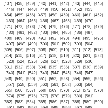
[437]
[438]
[439]
[440]
[441]
[442]
[443]
[444]
[445]
[446]
[447]
[448]
[449]
[450]
[451]
[452]
[453]
[454]
[455]
[456]
[457]
[458]
[459]
[460]
[461]
[462]
[463]
[464]
[465]
[466]
[467]
[468]
[469]
[470]
[471]
[472]
[473]
[474]
[475]
[476]
[477]
[478]
[479]
[480]
[481]
[482]
[483]
[484]
[485]
[486]
[487]
[488]
[489]
[490]
[491]
[492]
[493]
[494]
[495]
[496]
[497]
[498]
[499]
[500]
[501]
[502]
[503]
[504]
[505]
[506]
[507]
[508]
[509]
[510]
[511]
[512]
[513]
[514]
[515]
[516]
[517]
[518]
[519]
[520]
[521]
[522]
[523]
[524]
[525]
[526]
[527]
[528]
[529]
[530]
[531]
[532]
[533]
[534]
[535]
[536]
[537]
[538]
[539]
[540]
[541]
[542]
[543]
[544]
[545]
[546]
[547]
[548]
[549]
[550]
[551]
[552]
[553]
[554]
[555]
[556]
[557]
[558]
[559]
[560]
[561]
[562]
[563]
[564]
[565]
[566]
[567]
[568]
[569]
[570]
[571]
[572]
[573]
[574]
[575]
[576]
[577]
[578]
[579]
[580]
[581]
[582]
[583]
[584]
[585]
[586]
[587]
[588]
[589]
[590]
[591]
[592]
[593]
[594]
[595]
[596]
[597]
[598]