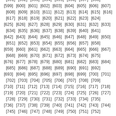
[599]
[600]
[601]
[602]
[603]
[604]
[605]
[606]
[607]
[608]
[609]
[610]
[611]
[612]
[613]
[614]
[615]
[616]
[617]
[618]
[619]
[620]
[621]
[622]
[623]
[624]
[625]
[626]
[627]
[628]
[629]
[630]
[631]
[632]
[633]
[634]
[635]
[636]
[637]
[638]
[639]
[640]
[641]
[642]
[643]
[644]
[645]
[646]
[647]
[648]
[649]
[650]
[651]
[652]
[653]
[654]
[655]
[656]
[657]
[658]
[659]
[660]
[661]
[662]
[663]
[664]
[665]
[666]
[667]
[668]
[669]
[670]
[671]
[672]
[673]
[674]
[675]
[676]
[677]
[678]
[679]
[680]
[681]
[682]
[683]
[684]
[685]
[686]
[687]
[688]
[689]
[690]
[691]
[692]
[693]
[694]
[695]
[696]
[697]
[698]
[699]
[700]
[701]
[702]
[703]
[704]
[705]
[706]
[707]
[708]
[709]
[710]
[711]
[712]
[713]
[714]
[715]
[716]
[717]
[718]
[719]
[720]
[721]
[722]
[723]
[724]
[725]
[726]
[727]
[728]
[729]
[730]
[731]
[732]
[733]
[734]
[735]
[736]
[737]
[738]
[739]
[740]
[741]
[742]
[743]
[744]
[745]
[746]
[747]
[748]
[749]
[750]
[751]
[752]