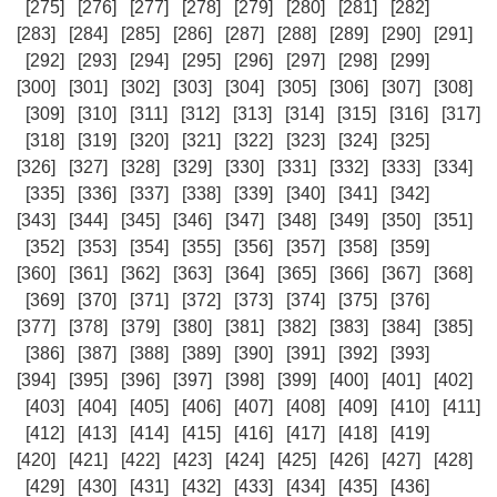
[275]
[276]
[277]
[278]
[279]
[280]
[281]
[282]
[283]
[284]
[285]
[286]
[287]
[288]
[289]
[290]
[291]
[292]
[293]
[294]
[295]
[296]
[297]
[298]
[299]
[300]
[301]
[302]
[303]
[304]
[305]
[306]
[307]
[308]
[309]
[310]
[311]
[312]
[313]
[314]
[315]
[316]
[317]
[318]
[319]
[320]
[321]
[322]
[323]
[324]
[325]
[326]
[327]
[328]
[329]
[330]
[331]
[332]
[333]
[334]
[335]
[336]
[337]
[338]
[339]
[340]
[341]
[342]
[343]
[344]
[345]
[346]
[347]
[348]
[349]
[350]
[351]
[352]
[353]
[354]
[355]
[356]
[357]
[358]
[359]
[360]
[361]
[362]
[363]
[364]
[365]
[366]
[367]
[368]
[369]
[370]
[371]
[372]
[373]
[374]
[375]
[376]
[377]
[378]
[379]
[380]
[381]
[382]
[383]
[384]
[385]
[386]
[387]
[388]
[389]
[390]
[391]
[392]
[393]
[394]
[395]
[396]
[397]
[398]
[399]
[400]
[401]
[402]
[403]
[404]
[405]
[406]
[407]
[408]
[409]
[410]
[411]
[412]
[413]
[414]
[415]
[416]
[417]
[418]
[419]
[420]
[421]
[422]
[423]
[424]
[425]
[426]
[427]
[428]
[429]
[430]
[431]
[432]
[433]
[434]
[435]
[436]