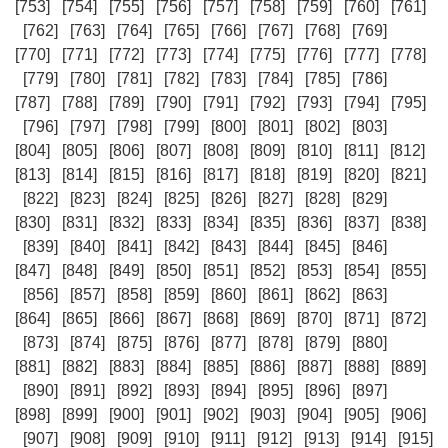
[753]
[754]
[755]
[756]
[757]
[758]
[759]
[760]
[761]
[762]
[763]
[764]
[765]
[766]
[767]
[768]
[769]
[770]
[771]
[772]
[773]
[774]
[775]
[776]
[777]
[778]
[779]
[780]
[781]
[782]
[783]
[784]
[785]
[786]
[787]
[788]
[789]
[790]
[791]
[792]
[793]
[794]
[795]
[796]
[797]
[798]
[799]
[800]
[801]
[802]
[803]
[804]
[805]
[806]
[807]
[808]
[809]
[810]
[811]
[812]
[813]
[814]
[815]
[816]
[817]
[818]
[819]
[820]
[821]
[822]
[823]
[824]
[825]
[826]
[827]
[828]
[829]
[830]
[831]
[832]
[833]
[834]
[835]
[836]
[837]
[838]
[839]
[840]
[841]
[842]
[843]
[844]
[845]
[846]
[847]
[848]
[849]
[850]
[851]
[852]
[853]
[854]
[855]
[856]
[857]
[858]
[859]
[860]
[861]
[862]
[863]
[864]
[865]
[866]
[867]
[868]
[869]
[870]
[871]
[872]
[873]
[874]
[875]
[876]
[877]
[878]
[879]
[880]
[881]
[882]
[883]
[884]
[885]
[886]
[887]
[888]
[889]
[890]
[891]
[892]
[893]
[894]
[895]
[896]
[897]
[898]
[899]
[900]
[901]
[902]
[903]
[904]
[905]
[906]
[907]
[908]
[909]
[910]
[911]
[912]
[913]
[914]
[915]