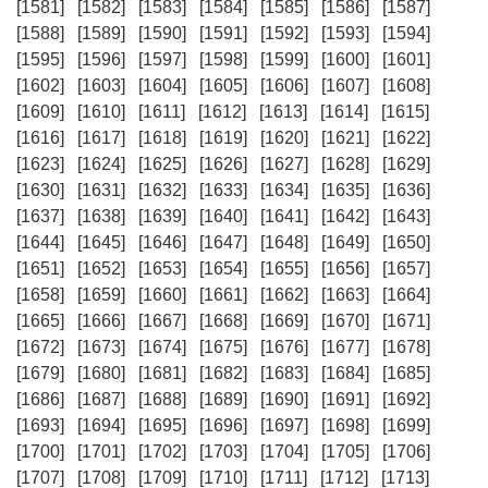
[1581]
[1582]
[1583]
[1584]
[1585]
[1586]
[1587]
[1588]
[1589]
[1590]
[1591]
[1592]
[1593]
[1594]
[1595]
[1596]
[1597]
[1598]
[1599]
[1600]
[1601]
[1602]
[1603]
[1604]
[1605]
[1606]
[1607]
[1608]
[1609]
[1610]
[1611]
[1612]
[1613]
[1614]
[1615]
[1616]
[1617]
[1618]
[1619]
[1620]
[1621]
[1622]
[1623]
[1624]
[1625]
[1626]
[1627]
[1628]
[1629]
[1630]
[1631]
[1632]
[1633]
[1634]
[1635]
[1636]
[1637]
[1638]
[1639]
[1640]
[1641]
[1642]
[1643]
[1644]
[1645]
[1646]
[1647]
[1648]
[1649]
[1650]
[1651]
[1652]
[1653]
[1654]
[1655]
[1656]
[1657]
[1658]
[1659]
[1660]
[1661]
[1662]
[1663]
[1664]
[1665]
[1666]
[1667]
[1668]
[1669]
[1670]
[1671]
[1672]
[1673]
[1674]
[1675]
[1676]
[1677]
[1678]
[1679]
[1680]
[1681]
[1682]
[1683]
[1684]
[1685]
[1686]
[1687]
[1688]
[1689]
[1690]
[1691]
[1692]
[1693]
[1694]
[1695]
[1696]
[1697]
[1698]
[1699]
[1700]
[1701]
[1702]
[1703]
[1704]
[1705]
[1706]
[1707]
[1708]
[1709]
[1710]
[1711]
[1712]
[1713]