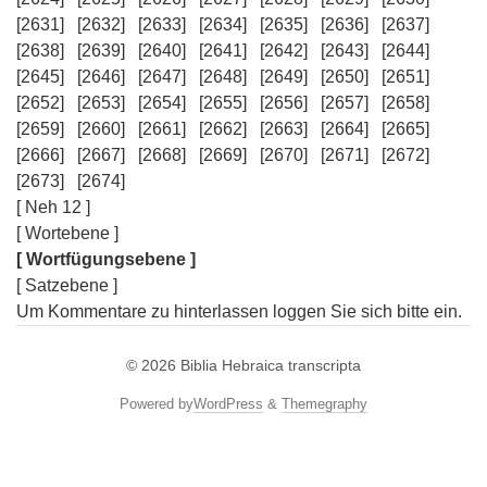
[2631]
[2632]
[2633]
[2634]
[2635]
[2636]
[2637]
[2638]
[2639]
[2640]
[2641]
[2642]
[2643]
[2644]
[2645]
[2646]
[2647]
[2648]
[2649]
[2650]
[2651]
[2652]
[2653]
[2654]
[2655]
[2656]
[2657]
[2658]
[2659]
[2660]
[2661]
[2662]
[2663]
[2664]
[2665]
[2666]
[2667]
[2668]
[2669]
[2670]
[2671]
[2672]
[2673]
[2674]
[ Neh 12 ]
[ Wortebene ]
[ Wortfügungsebene ]
[ Satzebene ]
Um Kommentare zu hinterlassen loggen Sie sich bitte ein.
© 2026
Biblia Hebraica transcripta
Powered by
WordPress
&
Themegraphy