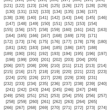
[121]
[122]
[123]
[124]
[125]
[126]
[127]
[128]
[129]
[130]
[131]
[132]
[133]
[134]
[135]
[136]
[137]
[138]
[139]
[140]
[141]
[142]
[143]
[144]
[145]
[146]
[147]
[148]
[149]
[150]
[151]
[152]
[153]
[154]
[155]
[156]
[157]
[158]
[159]
[160]
[161]
[162]
[163]
[164]
[165]
[166]
[167]
[168]
[169]
[170]
[171]
[172]
[173]
[174]
[175]
[176]
[177]
[178]
[179]
[180]
[181]
[182]
[183]
[184]
[185]
[186]
[187]
[188]
[189]
[190]
[191]
[192]
[193]
[194]
[195]
[196]
[197]
[198]
[199]
[200]
[201]
[202]
[203]
[204]
[205]
[206]
[207]
[208]
[209]
[210]
[211]
[212]
[213]
[214]
[215]
[216]
[217]
[218]
[219]
[220]
[221]
[222]
[223]
[224]
[225]
[226]
[227]
[228]
[229]
[230]
[231]
[232]
[233]
[234]
[235]
[236]
[237]
[238]
[239]
[240]
[241]
[242]
[243]
[244]
[245]
[246]
[247]
[248]
[249]
[250]
[251]
[252]
[253]
[254]
[255]
[256]
[257]
[258]
[259]
[260]
[261]
[262]
[263]
[264]
[265]
[266]
[267]
[268]
[269]
[270]
[271]
[272]
[273]
[274]