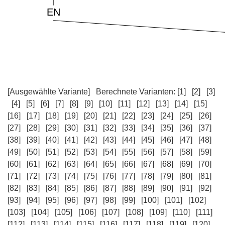
[Ausgewählte Variante]
Berechnete Varianten:
[1]
[2]
[3]
[4]
[5]
[6]
[7]
[8]
[9]
[10]
[11]
[12]
[13]
[14]
[15]
[16]
[17]
[18]
[19]
[20]
[21]
[22]
[23]
[24]
[25]
[26]
[27]
[28]
[29]
[30]
[31]
[32]
[33]
[34]
[35]
[36]
[37]
[38]
[39]
[40]
[41]
[42]
[43]
[44]
[45]
[46]
[47]
[48]
[49]
[50]
[51]
[52]
[53]
[54]
[55]
[56]
[57]
[58]
[59]
[60]
[61]
[62]
[63]
[64]
[65]
[66]
[67]
[68]
[69]
[70]
[71]
[72]
[73]
[74]
[75]
[76]
[77]
[78]
[79]
[80]
[81]
[82]
[83]
[84]
[85]
[86]
[87]
[88]
[89]
[90]
[91]
[92]
[93]
[94]
[95]
[96]
[97]
[98]
[99]
[100]
[101]
[102]
[103]
[104]
[105]
[106]
[107]
[108]
[109]
[110]
[111]
[112]
[113]
[114]
[115]
[116]
[117]
[118]
[119]
[120]