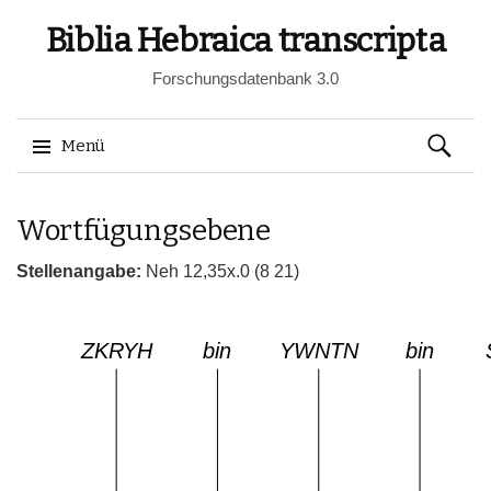
Biblia Hebraica transcripta
Forschungsdatenbank 3.0
Suchen
Menü
nach:
Springe
Wortfügungsebene
zum
Inhalt
Stellenangabe:
Neh 12,35x.0 (8 21)