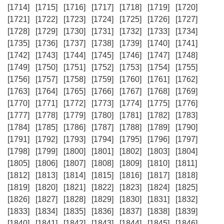
[1714]
[1715]
[1716]
[1717]
[1718]
[1719]
[1720]
[1721]
[1722]
[1723]
[1724]
[1725]
[1726]
[1727]
[1728]
[1729]
[1730]
[1731]
[1732]
[1733]
[1734]
[1735]
[1736]
[1737]
[1738]
[1739]
[1740]
[1741]
[1742]
[1743]
[1744]
[1745]
[1746]
[1747]
[1748]
[1749]
[1750]
[1751]
[1752]
[1753]
[1754]
[1755]
[1756]
[1757]
[1758]
[1759]
[1760]
[1761]
[1762]
[1763]
[1764]
[1765]
[1766]
[1767]
[1768]
[1769]
[1770]
[1771]
[1772]
[1773]
[1774]
[1775]
[1776]
[1777]
[1778]
[1779]
[1780]
[1781]
[1782]
[1783]
[1784]
[1785]
[1786]
[1787]
[1788]
[1789]
[1790]
[1791]
[1792]
[1793]
[1794]
[1795]
[1796]
[1797]
[1798]
[1799]
[1800]
[1801]
[1802]
[1803]
[1804]
[1805]
[1806]
[1807]
[1808]
[1809]
[1810]
[1811]
[1812]
[1813]
[1814]
[1815]
[1816]
[1817]
[1818]
[1819]
[1820]
[1821]
[1822]
[1823]
[1824]
[1825]
[1826]
[1827]
[1828]
[1829]
[1830]
[1831]
[1832]
[1833]
[1834]
[1835]
[1836]
[1837]
[1838]
[1839]
[1840]
[1841]
[1842]
[1843]
[1844]
[1845]
[1846]