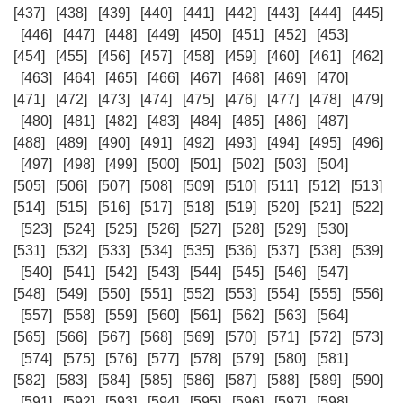
[437]
[438]
[439]
[440]
[441]
[442]
[443]
[444]
[445]
[446]
[447]
[448]
[449]
[450]
[451]
[452]
[453]
[454]
[455]
[456]
[457]
[458]
[459]
[460]
[461]
[462]
[463]
[464]
[465]
[466]
[467]
[468]
[469]
[470]
[471]
[472]
[473]
[474]
[475]
[476]
[477]
[478]
[479]
[480]
[481]
[482]
[483]
[484]
[485]
[486]
[487]
[488]
[489]
[490]
[491]
[492]
[493]
[494]
[495]
[496]
[497]
[498]
[499]
[500]
[501]
[502]
[503]
[504]
[505]
[506]
[507]
[508]
[509]
[510]
[511]
[512]
[513]
[514]
[515]
[516]
[517]
[518]
[519]
[520]
[521]
[522]
[523]
[524]
[525]
[526]
[527]
[528]
[529]
[530]
[531]
[532]
[533]
[534]
[535]
[536]
[537]
[538]
[539]
[540]
[541]
[542]
[543]
[544]
[545]
[546]
[547]
[548]
[549]
[550]
[551]
[552]
[553]
[554]
[555]
[556]
[557]
[558]
[559]
[560]
[561]
[562]
[563]
[564]
[565]
[566]
[567]
[568]
[569]
[570]
[571]
[572]
[573]
[574]
[575]
[576]
[577]
[578]
[579]
[580]
[581]
[582]
[583]
[584]
[585]
[586]
[587]
[588]
[589]
[590]
[591]
[592]
[593]
[594]
[595]
[596]
[597]
[598]