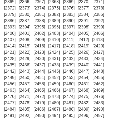
[2365]
[2366]
[2367]
[2368]
[2369]
[2370]
[2371]
[2372]
[2373]
[2374]
[2375]
[2376]
[2377]
[2378]
[2379]
[2380]
[2381]
[2382]
[2383]
[2384]
[2385]
[2386]
[2387]
[2388]
[2389]
[2390]
[2391]
[2392]
[2393]
[2394]
[2395]
[2396]
[2397]
[2398]
[2399]
[2400]
[2401]
[2402]
[2403]
[2404]
[2405]
[2406]
[2407]
[2408]
[2409]
[2410]
[2411]
[2412]
[2413]
[2414]
[2415]
[2416]
[2417]
[2418]
[2419]
[2420]
[2421]
[2422]
[2423]
[2424]
[2425]
[2426]
[2427]
[2428]
[2429]
[2430]
[2431]
[2432]
[2433]
[2434]
[2435]
[2436]
[2437]
[2438]
[2439]
[2440]
[2441]
[2442]
[2443]
[2444]
[2445]
[2446]
[2447]
[2448]
[2449]
[2450]
[2451]
[2452]
[2453]
[2454]
[2455]
[2456]
[2457]
[2458]
[2459]
[2460]
[2461]
[2462]
[2463]
[2464]
[2465]
[2466]
[2467]
[2468]
[2469]
[2470]
[2471]
[2472]
[2473]
[2474]
[2475]
[2476]
[2477]
[2478]
[2479]
[2480]
[2481]
[2482]
[2483]
[2484]
[2485]
[2486]
[2487]
[2488]
[2489]
[2490]
[2491]
[2492]
[2493]
[2494]
[2495]
[2496]
[2497]