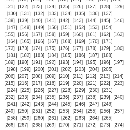
[121]
[122]
[123]
[124]
[125]
[126]
[127]
[128]
[129]
[130]
[131]
[132]
[133]
[134]
[135]
[136]
[137]
[138]
[139]
[140]
[141]
[142]
[143]
[144]
[145]
[146]
[147]
[148]
[149]
[150]
[151]
[152]
[153]
[154]
[155]
[156]
[157]
[158]
[159]
[160]
[161]
[162]
[163]
[164]
[165]
[166]
[167]
[168]
[169]
[170]
[171]
[172]
[173]
[174]
[175]
[176]
[177]
[178]
[179]
[180]
[181]
[182]
[183]
[184]
[185]
[186]
[187]
[188]
[189]
[190]
[191]
[192]
[193]
[194]
[195]
[196]
[197]
[198]
[199]
[200]
[201]
[202]
[203]
[204]
[205]
[206]
[207]
[208]
[209]
[210]
[211]
[212]
[213]
[214]
[215]
[216]
[217]
[218]
[219]
[220]
[221]
[222]
[223]
[224]
[225]
[226]
[227]
[228]
[229]
[230]
[231]
[232]
[233]
[234]
[235]
[236]
[237]
[238]
[239]
[240]
[241]
[242]
[243]
[244]
[245]
[246]
[247]
[248]
[249]
[250]
[251]
[252]
[253]
[254]
[255]
[256]
[257]
[258]
[259]
[260]
[261]
[262]
[263]
[264]
[265]
[266]
[267]
[268]
[269]
[270]
[271]
[272]
[273]
[274]