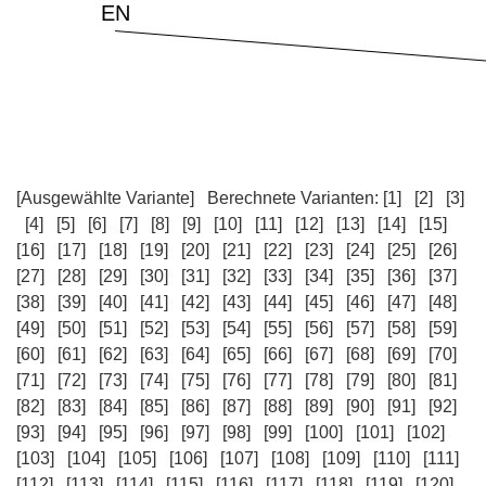
[Ausgewählte Variante]
Berechnete Varianten:
[1]
[2]
[3]
[4]
[5]
[6]
[7]
[8]
[9]
[10]
[11]
[12]
[13]
[14]
[15]
[16]
[17]
[18]
[19]
[20]
[21]
[22]
[23]
[24]
[25]
[26]
[27]
[28]
[29]
[30]
[31]
[32]
[33]
[34]
[35]
[36]
[37]
[38]
[39]
[40]
[41]
[42]
[43]
[44]
[45]
[46]
[47]
[48]
[49]
[50]
[51]
[52]
[53]
[54]
[55]
[56]
[57]
[58]
[59]
[60]
[61]
[62]
[63]
[64]
[65]
[66]
[67]
[68]
[69]
[70]
[71]
[72]
[73]
[74]
[75]
[76]
[77]
[78]
[79]
[80]
[81]
[82]
[83]
[84]
[85]
[86]
[87]
[88]
[89]
[90]
[91]
[92]
[93]
[94]
[95]
[96]
[97]
[98]
[99]
[100]
[101]
[102]
[103]
[104]
[105]
[106]
[107]
[108]
[109]
[110]
[111]
[112]
[113]
[114]
[115]
[116]
[117]
[118]
[119]
[120]