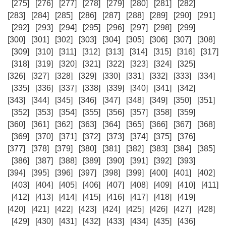
[275]
[276]
[277]
[278]
[279]
[280]
[281]
[282]
[283]
[284]
[285]
[286]
[287]
[288]
[289]
[290]
[291]
[292]
[293]
[294]
[295]
[296]
[297]
[298]
[299]
[300]
[301]
[302]
[303]
[304]
[305]
[306]
[307]
[308]
[309]
[310]
[311]
[312]
[313]
[314]
[315]
[316]
[317]
[318]
[319]
[320]
[321]
[322]
[323]
[324]
[325]
[326]
[327]
[328]
[329]
[330]
[331]
[332]
[333]
[334]
[335]
[336]
[337]
[338]
[339]
[340]
[341]
[342]
[343]
[344]
[345]
[346]
[347]
[348]
[349]
[350]
[351]
[352]
[353]
[354]
[355]
[356]
[357]
[358]
[359]
[360]
[361]
[362]
[363]
[364]
[365]
[366]
[367]
[368]
[369]
[370]
[371]
[372]
[373]
[374]
[375]
[376]
[377]
[378]
[379]
[380]
[381]
[382]
[383]
[384]
[385]
[386]
[387]
[388]
[389]
[390]
[391]
[392]
[393]
[394]
[395]
[396]
[397]
[398]
[399]
[400]
[401]
[402]
[403]
[404]
[405]
[406]
[407]
[408]
[409]
[410]
[411]
[412]
[413]
[414]
[415]
[416]
[417]
[418]
[419]
[420]
[421]
[422]
[423]
[424]
[425]
[426]
[427]
[428]
[429]
[430]
[431]
[432]
[433]
[434]
[435]
[436]