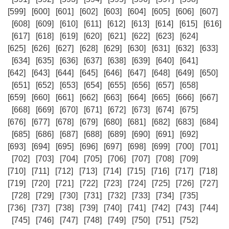
[599]
[600]
[601]
[602]
[603]
[604]
[605]
[606]
[607]
[608]
[609]
[610]
[611]
[612]
[613]
[614]
[615]
[616]
[617]
[618]
[619]
[620]
[621]
[622]
[623]
[624]
[625]
[626]
[627]
[628]
[629]
[630]
[631]
[632]
[633]
[634]
[635]
[636]
[637]
[638]
[639]
[640]
[641]
[642]
[643]
[644]
[645]
[646]
[647]
[648]
[649]
[650]
[651]
[652]
[653]
[654]
[655]
[656]
[657]
[658]
[659]
[660]
[661]
[662]
[663]
[664]
[665]
[666]
[667]
[668]
[669]
[670]
[671]
[672]
[673]
[674]
[675]
[676]
[677]
[678]
[679]
[680]
[681]
[682]
[683]
[684]
[685]
[686]
[687]
[688]
[689]
[690]
[691]
[692]
[693]
[694]
[695]
[696]
[697]
[698]
[699]
[700]
[701]
[702]
[703]
[704]
[705]
[706]
[707]
[708]
[709]
[710]
[711]
[712]
[713]
[714]
[715]
[716]
[717]
[718]
[719]
[720]
[721]
[722]
[723]
[724]
[725]
[726]
[727]
[728]
[729]
[730]
[731]
[732]
[733]
[734]
[735]
[736]
[737]
[738]
[739]
[740]
[741]
[742]
[743]
[744]
[745]
[746]
[747]
[748]
[749]
[750]
[751]
[752]