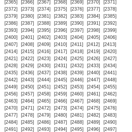
[2365]
[2366]
[2367]
[2368]
[2369]
[2370]
[2371]
[2372]
[2373]
[2374]
[2375]
[2376]
[2377]
[2378]
[2379]
[2380]
[2381]
[2382]
[2383]
[2384]
[2385]
[2386]
[2387]
[2388]
[2389]
[2390]
[2391]
[2392]
[2393]
[2394]
[2395]
[2396]
[2397]
[2398]
[2399]
[2400]
[2401]
[2402]
[2403]
[2404]
[2405]
[2406]
[2407]
[2408]
[2409]
[2410]
[2411]
[2412]
[2413]
[2414]
[2415]
[2416]
[2417]
[2418]
[2419]
[2420]
[2421]
[2422]
[2423]
[2424]
[2425]
[2426]
[2427]
[2428]
[2429]
[2430]
[2431]
[2432]
[2433]
[2434]
[2435]
[2436]
[2437]
[2438]
[2439]
[2440]
[2441]
[2442]
[2443]
[2444]
[2445]
[2446]
[2447]
[2448]
[2449]
[2450]
[2451]
[2452]
[2453]
[2454]
[2455]
[2456]
[2457]
[2458]
[2459]
[2460]
[2461]
[2462]
[2463]
[2464]
[2465]
[2466]
[2467]
[2468]
[2469]
[2470]
[2471]
[2472]
[2473]
[2474]
[2475]
[2476]
[2477]
[2478]
[2479]
[2480]
[2481]
[2482]
[2483]
[2484]
[2485]
[2486]
[2487]
[2488]
[2489]
[2490]
[2491]
[2492]
[2493]
[2494]
[2495]
[2496]
[2497]