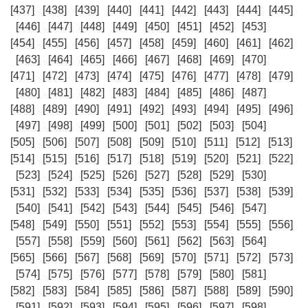
[437]
[438]
[439]
[440]
[441]
[442]
[443]
[444]
[445]
[446]
[447]
[448]
[449]
[450]
[451]
[452]
[453]
[454]
[455]
[456]
[457]
[458]
[459]
[460]
[461]
[462]
[463]
[464]
[465]
[466]
[467]
[468]
[469]
[470]
[471]
[472]
[473]
[474]
[475]
[476]
[477]
[478]
[479]
[480]
[481]
[482]
[483]
[484]
[485]
[486]
[487]
[488]
[489]
[490]
[491]
[492]
[493]
[494]
[495]
[496]
[497]
[498]
[499]
[500]
[501]
[502]
[503]
[504]
[505]
[506]
[507]
[508]
[509]
[510]
[511]
[512]
[513]
[514]
[515]
[516]
[517]
[518]
[519]
[520]
[521]
[522]
[523]
[524]
[525]
[526]
[527]
[528]
[529]
[530]
[531]
[532]
[533]
[534]
[535]
[536]
[537]
[538]
[539]
[540]
[541]
[542]
[543]
[544]
[545]
[546]
[547]
[548]
[549]
[550]
[551]
[552]
[553]
[554]
[555]
[556]
[557]
[558]
[559]
[560]
[561]
[562]
[563]
[564]
[565]
[566]
[567]
[568]
[569]
[570]
[571]
[572]
[573]
[574]
[575]
[576]
[577]
[578]
[579]
[580]
[581]
[582]
[583]
[584]
[585]
[586]
[587]
[588]
[589]
[590]
[591]
[592]
[593]
[594]
[595]
[596]
[597]
[598]