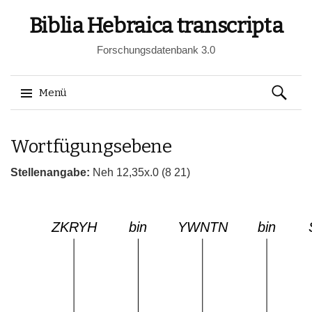
Biblia Hebraica transcripta
Forschungsdatenbank 3.0
Suchen
Menü
nach:
Springe
Wortfügungsebene
zum
Inhalt
Stellenangabe:
Neh 12,35x.0 (8 21)