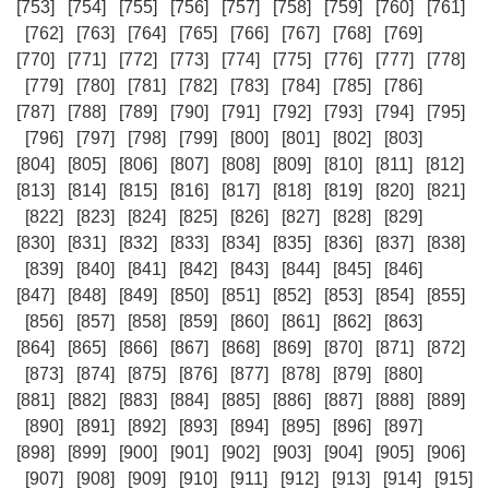
[753]
[754]
[755]
[756]
[757]
[758]
[759]
[760]
[761]
[762]
[763]
[764]
[765]
[766]
[767]
[768]
[769]
[770]
[771]
[772]
[773]
[774]
[775]
[776]
[777]
[778]
[779]
[780]
[781]
[782]
[783]
[784]
[785]
[786]
[787]
[788]
[789]
[790]
[791]
[792]
[793]
[794]
[795]
[796]
[797]
[798]
[799]
[800]
[801]
[802]
[803]
[804]
[805]
[806]
[807]
[808]
[809]
[810]
[811]
[812]
[813]
[814]
[815]
[816]
[817]
[818]
[819]
[820]
[821]
[822]
[823]
[824]
[825]
[826]
[827]
[828]
[829]
[830]
[831]
[832]
[833]
[834]
[835]
[836]
[837]
[838]
[839]
[840]
[841]
[842]
[843]
[844]
[845]
[846]
[847]
[848]
[849]
[850]
[851]
[852]
[853]
[854]
[855]
[856]
[857]
[858]
[859]
[860]
[861]
[862]
[863]
[864]
[865]
[866]
[867]
[868]
[869]
[870]
[871]
[872]
[873]
[874]
[875]
[876]
[877]
[878]
[879]
[880]
[881]
[882]
[883]
[884]
[885]
[886]
[887]
[888]
[889]
[890]
[891]
[892]
[893]
[894]
[895]
[896]
[897]
[898]
[899]
[900]
[901]
[902]
[903]
[904]
[905]
[906]
[907]
[908]
[909]
[910]
[911]
[912]
[913]
[914]
[915]