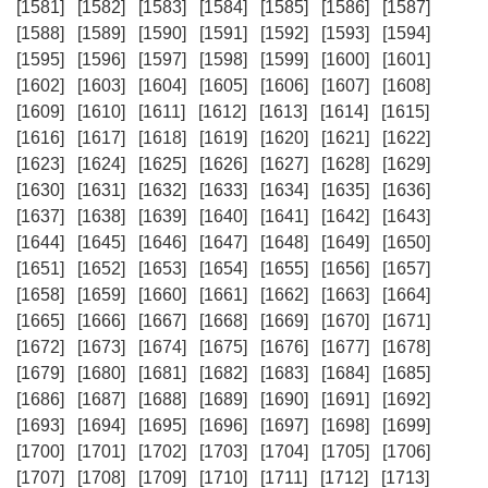
[1581]
[1582]
[1583]
[1584]
[1585]
[1586]
[1587]
[1588]
[1589]
[1590]
[1591]
[1592]
[1593]
[1594]
[1595]
[1596]
[1597]
[1598]
[1599]
[1600]
[1601]
[1602]
[1603]
[1604]
[1605]
[1606]
[1607]
[1608]
[1609]
[1610]
[1611]
[1612]
[1613]
[1614]
[1615]
[1616]
[1617]
[1618]
[1619]
[1620]
[1621]
[1622]
[1623]
[1624]
[1625]
[1626]
[1627]
[1628]
[1629]
[1630]
[1631]
[1632]
[1633]
[1634]
[1635]
[1636]
[1637]
[1638]
[1639]
[1640]
[1641]
[1642]
[1643]
[1644]
[1645]
[1646]
[1647]
[1648]
[1649]
[1650]
[1651]
[1652]
[1653]
[1654]
[1655]
[1656]
[1657]
[1658]
[1659]
[1660]
[1661]
[1662]
[1663]
[1664]
[1665]
[1666]
[1667]
[1668]
[1669]
[1670]
[1671]
[1672]
[1673]
[1674]
[1675]
[1676]
[1677]
[1678]
[1679]
[1680]
[1681]
[1682]
[1683]
[1684]
[1685]
[1686]
[1687]
[1688]
[1689]
[1690]
[1691]
[1692]
[1693]
[1694]
[1695]
[1696]
[1697]
[1698]
[1699]
[1700]
[1701]
[1702]
[1703]
[1704]
[1705]
[1706]
[1707]
[1708]
[1709]
[1710]
[1711]
[1712]
[1713]