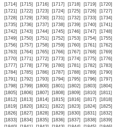
[1714]
[1715]
[1716]
[1717]
[1718]
[1719]
[1720]
[1721]
[1722]
[1723]
[1724]
[1725]
[1726]
[1727]
[1728]
[1729]
[1730]
[1731]
[1732]
[1733]
[1734]
[1735]
[1736]
[1737]
[1738]
[1739]
[1740]
[1741]
[1742]
[1743]
[1744]
[1745]
[1746]
[1747]
[1748]
[1749]
[1750]
[1751]
[1752]
[1753]
[1754]
[1755]
[1756]
[1757]
[1758]
[1759]
[1760]
[1761]
[1762]
[1763]
[1764]
[1765]
[1766]
[1767]
[1768]
[1769]
[1770]
[1771]
[1772]
[1773]
[1774]
[1775]
[1776]
[1777]
[1778]
[1779]
[1780]
[1781]
[1782]
[1783]
[1784]
[1785]
[1786]
[1787]
[1788]
[1789]
[1790]
[1791]
[1792]
[1793]
[1794]
[1795]
[1796]
[1797]
[1798]
[1799]
[1800]
[1801]
[1802]
[1803]
[1804]
[1805]
[1806]
[1807]
[1808]
[1809]
[1810]
[1811]
[1812]
[1813]
[1814]
[1815]
[1816]
[1817]
[1818]
[1819]
[1820]
[1821]
[1822]
[1823]
[1824]
[1825]
[1826]
[1827]
[1828]
[1829]
[1830]
[1831]
[1832]
[1833]
[1834]
[1835]
[1836]
[1837]
[1838]
[1839]
[1840]
[1841]
[1842]
[1843]
[1844]
[1845]
[1846]