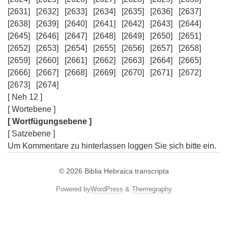
[2631]
[2632]
[2633]
[2634]
[2635]
[2636]
[2637]
[2638]
[2639]
[2640]
[2641]
[2642]
[2643]
[2644]
[2645]
[2646]
[2647]
[2648]
[2649]
[2650]
[2651]
[2652]
[2653]
[2654]
[2655]
[2656]
[2657]
[2658]
[2659]
[2660]
[2661]
[2662]
[2663]
[2664]
[2665]
[2666]
[2667]
[2668]
[2669]
[2670]
[2671]
[2672]
[2673]
[2674]
[ Neh 12 ]
[ Wortebene ]
[ Wortfügungsebene ]
[ Satzebene ]
Um Kommentare zu hinterlassen loggen Sie sich bitte ein.
© 2026
Biblia Hebraica transcripta
Powered by
WordPress
&
Themegraphy