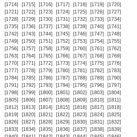
[1714]
[1715]
[1716]
[1717]
[1718]
[1719]
[1720]
[1721]
[1722]
[1723]
[1724]
[1725]
[1726]
[1727]
[1728]
[1729]
[1730]
[1731]
[1732]
[1733]
[1734]
[1735]
[1736]
[1737]
[1738]
[1739]
[1740]
[1741]
[1742]
[1743]
[1744]
[1745]
[1746]
[1747]
[1748]
[1749]
[1750]
[1751]
[1752]
[1753]
[1754]
[1755]
[1756]
[1757]
[1758]
[1759]
[1760]
[1761]
[1762]
[1763]
[1764]
[1765]
[1766]
[1767]
[1768]
[1769]
[1770]
[1771]
[1772]
[1773]
[1774]
[1775]
[1776]
[1777]
[1778]
[1779]
[1780]
[1781]
[1782]
[1783]
[1784]
[1785]
[1786]
[1787]
[1788]
[1789]
[1790]
[1791]
[1792]
[1793]
[1794]
[1795]
[1796]
[1797]
[1798]
[1799]
[1800]
[1801]
[1802]
[1803]
[1804]
[1805]
[1806]
[1807]
[1808]
[1809]
[1810]
[1811]
[1812]
[1813]
[1814]
[1815]
[1816]
[1817]
[1818]
[1819]
[1820]
[1821]
[1822]
[1823]
[1824]
[1825]
[1826]
[1827]
[1828]
[1829]
[1830]
[1831]
[1832]
[1833]
[1834]
[1835]
[1836]
[1837]
[1838]
[1839]
[1840]
[1841]
[1842]
[1843]
[1844]
[1845]
[1846]