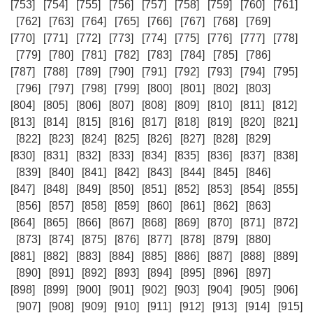
[753]
[754]
[755]
[756]
[757]
[758]
[759]
[760]
[761]
[762]
[763]
[764]
[765]
[766]
[767]
[768]
[769]
[770]
[771]
[772]
[773]
[774]
[775]
[776]
[777]
[778]
[779]
[780]
[781]
[782]
[783]
[784]
[785]
[786]
[787]
[788]
[789]
[790]
[791]
[792]
[793]
[794]
[795]
[796]
[797]
[798]
[799]
[800]
[801]
[802]
[803]
[804]
[805]
[806]
[807]
[808]
[809]
[810]
[811]
[812]
[813]
[814]
[815]
[816]
[817]
[818]
[819]
[820]
[821]
[822]
[823]
[824]
[825]
[826]
[827]
[828]
[829]
[830]
[831]
[832]
[833]
[834]
[835]
[836]
[837]
[838]
[839]
[840]
[841]
[842]
[843]
[844]
[845]
[846]
[847]
[848]
[849]
[850]
[851]
[852]
[853]
[854]
[855]
[856]
[857]
[858]
[859]
[860]
[861]
[862]
[863]
[864]
[865]
[866]
[867]
[868]
[869]
[870]
[871]
[872]
[873]
[874]
[875]
[876]
[877]
[878]
[879]
[880]
[881]
[882]
[883]
[884]
[885]
[886]
[887]
[888]
[889]
[890]
[891]
[892]
[893]
[894]
[895]
[896]
[897]
[898]
[899]
[900]
[901]
[902]
[903]
[904]
[905]
[906]
[907]
[908]
[909]
[910]
[911]
[912]
[913]
[914]
[915]