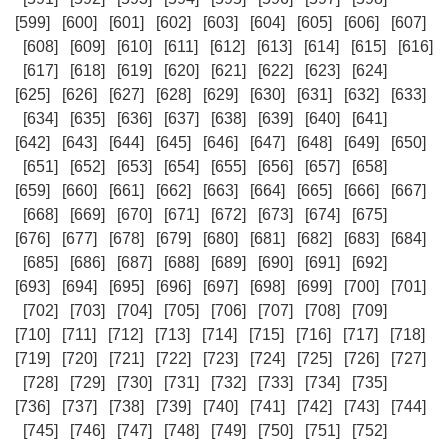
[599]
[600]
[601]
[602]
[603]
[604]
[605]
[606]
[607]
[608]
[609]
[610]
[611]
[612]
[613]
[614]
[615]
[616]
[617]
[618]
[619]
[620]
[621]
[622]
[623]
[624]
[625]
[626]
[627]
[628]
[629]
[630]
[631]
[632]
[633]
[634]
[635]
[636]
[637]
[638]
[639]
[640]
[641]
[642]
[643]
[644]
[645]
[646]
[647]
[648]
[649]
[650]
[651]
[652]
[653]
[654]
[655]
[656]
[657]
[658]
[659]
[660]
[661]
[662]
[663]
[664]
[665]
[666]
[667]
[668]
[669]
[670]
[671]
[672]
[673]
[674]
[675]
[676]
[677]
[678]
[679]
[680]
[681]
[682]
[683]
[684]
[685]
[686]
[687]
[688]
[689]
[690]
[691]
[692]
[693]
[694]
[695]
[696]
[697]
[698]
[699]
[700]
[701]
[702]
[703]
[704]
[705]
[706]
[707]
[708]
[709]
[710]
[711]
[712]
[713]
[714]
[715]
[716]
[717]
[718]
[719]
[720]
[721]
[722]
[723]
[724]
[725]
[726]
[727]
[728]
[729]
[730]
[731]
[732]
[733]
[734]
[735]
[736]
[737]
[738]
[739]
[740]
[741]
[742]
[743]
[744]
[745]
[746]
[747]
[748]
[749]
[750]
[751]
[752]