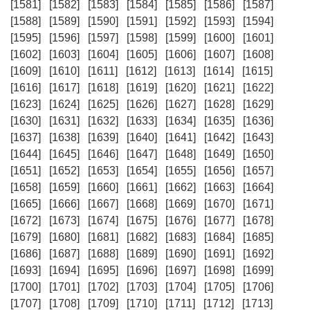
[1581]
[1582]
[1583]
[1584]
[1585]
[1586]
[1587]
[1588]
[1589]
[1590]
[1591]
[1592]
[1593]
[1594]
[1595]
[1596]
[1597]
[1598]
[1599]
[1600]
[1601]
[1602]
[1603]
[1604]
[1605]
[1606]
[1607]
[1608]
[1609]
[1610]
[1611]
[1612]
[1613]
[1614]
[1615]
[1616]
[1617]
[1618]
[1619]
[1620]
[1621]
[1622]
[1623]
[1624]
[1625]
[1626]
[1627]
[1628]
[1629]
[1630]
[1631]
[1632]
[1633]
[1634]
[1635]
[1636]
[1637]
[1638]
[1639]
[1640]
[1641]
[1642]
[1643]
[1644]
[1645]
[1646]
[1647]
[1648]
[1649]
[1650]
[1651]
[1652]
[1653]
[1654]
[1655]
[1656]
[1657]
[1658]
[1659]
[1660]
[1661]
[1662]
[1663]
[1664]
[1665]
[1666]
[1667]
[1668]
[1669]
[1670]
[1671]
[1672]
[1673]
[1674]
[1675]
[1676]
[1677]
[1678]
[1679]
[1680]
[1681]
[1682]
[1683]
[1684]
[1685]
[1686]
[1687]
[1688]
[1689]
[1690]
[1691]
[1692]
[1693]
[1694]
[1695]
[1696]
[1697]
[1698]
[1699]
[1700]
[1701]
[1702]
[1703]
[1704]
[1705]
[1706]
[1707]
[1708]
[1709]
[1710]
[1711]
[1712]
[1713]