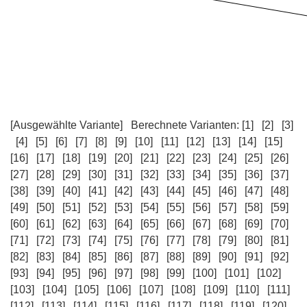
[Ausgewählte Variante]
Berechnete Varianten:
[1]
[2]
[3]
[4]
[5]
[6]
[7]
[8]
[9]
[10]
[11]
[12]
[13]
[14]
[15]
[16]
[17]
[18]
[19]
[20]
[21]
[22]
[23]
[24]
[25]
[26]
[27]
[28]
[29]
[30]
[31]
[32]
[33]
[34]
[35]
[36]
[37]
[38]
[39]
[40]
[41]
[42]
[43]
[44]
[45]
[46]
[47]
[48]
[49]
[50]
[51]
[52]
[53]
[54]
[55]
[56]
[57]
[58]
[59]
[60]
[61]
[62]
[63]
[64]
[65]
[66]
[67]
[68]
[69]
[70]
[71]
[72]
[73]
[74]
[75]
[76]
[77]
[78]
[79]
[80]
[81]
[82]
[83]
[84]
[85]
[86]
[87]
[88]
[89]
[90]
[91]
[92]
[93]
[94]
[95]
[96]
[97]
[98]
[99]
[100]
[101]
[102]
[103]
[104]
[105]
[106]
[107]
[108]
[109]
[110]
[111]
[112]
[113]
[114]
[115]
[116]
[117]
[118]
[119]
[120]