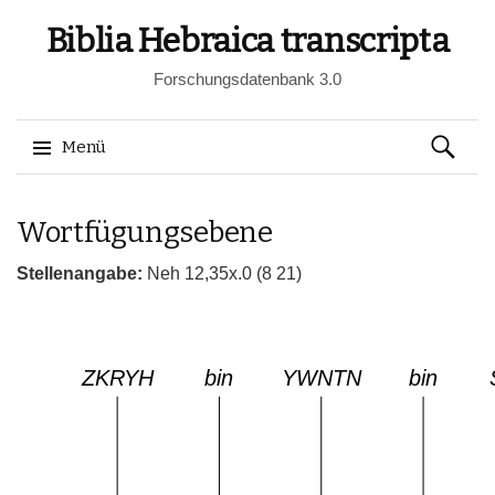
Biblia Hebraica transcripta
Forschungsdatenbank 3.0
Suchen
Menü
nach:
Springe
Wortfügungsebene
zum
Inhalt
Stellenangabe:
Neh 12,35x.0 (8 21)