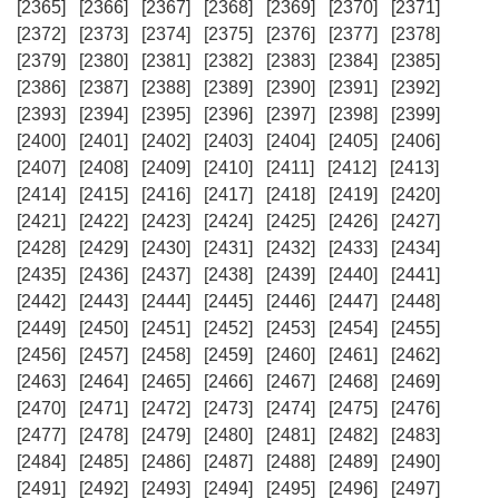
[2365]
[2366]
[2367]
[2368]
[2369]
[2370]
[2371]
[2372]
[2373]
[2374]
[2375]
[2376]
[2377]
[2378]
[2379]
[2380]
[2381]
[2382]
[2383]
[2384]
[2385]
[2386]
[2387]
[2388]
[2389]
[2390]
[2391]
[2392]
[2393]
[2394]
[2395]
[2396]
[2397]
[2398]
[2399]
[2400]
[2401]
[2402]
[2403]
[2404]
[2405]
[2406]
[2407]
[2408]
[2409]
[2410]
[2411]
[2412]
[2413]
[2414]
[2415]
[2416]
[2417]
[2418]
[2419]
[2420]
[2421]
[2422]
[2423]
[2424]
[2425]
[2426]
[2427]
[2428]
[2429]
[2430]
[2431]
[2432]
[2433]
[2434]
[2435]
[2436]
[2437]
[2438]
[2439]
[2440]
[2441]
[2442]
[2443]
[2444]
[2445]
[2446]
[2447]
[2448]
[2449]
[2450]
[2451]
[2452]
[2453]
[2454]
[2455]
[2456]
[2457]
[2458]
[2459]
[2460]
[2461]
[2462]
[2463]
[2464]
[2465]
[2466]
[2467]
[2468]
[2469]
[2470]
[2471]
[2472]
[2473]
[2474]
[2475]
[2476]
[2477]
[2478]
[2479]
[2480]
[2481]
[2482]
[2483]
[2484]
[2485]
[2486]
[2487]
[2488]
[2489]
[2490]
[2491]
[2492]
[2493]
[2494]
[2495]
[2496]
[2497]