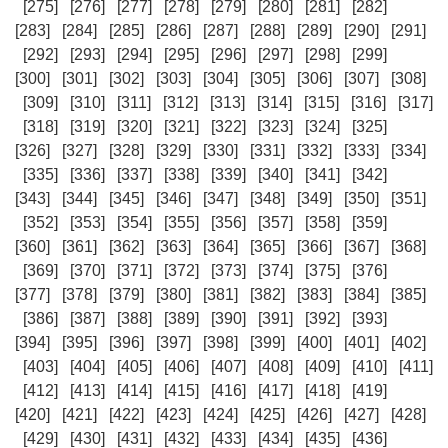
[275]
[276]
[277]
[278]
[279]
[280]
[281]
[282]
[283]
[284]
[285]
[286]
[287]
[288]
[289]
[290]
[291]
[292]
[293]
[294]
[295]
[296]
[297]
[298]
[299]
[300]
[301]
[302]
[303]
[304]
[305]
[306]
[307]
[308]
[309]
[310]
[311]
[312]
[313]
[314]
[315]
[316]
[317]
[318]
[319]
[320]
[321]
[322]
[323]
[324]
[325]
[326]
[327]
[328]
[329]
[330]
[331]
[332]
[333]
[334]
[335]
[336]
[337]
[338]
[339]
[340]
[341]
[342]
[343]
[344]
[345]
[346]
[347]
[348]
[349]
[350]
[351]
[352]
[353]
[354]
[355]
[356]
[357]
[358]
[359]
[360]
[361]
[362]
[363]
[364]
[365]
[366]
[367]
[368]
[369]
[370]
[371]
[372]
[373]
[374]
[375]
[376]
[377]
[378]
[379]
[380]
[381]
[382]
[383]
[384]
[385]
[386]
[387]
[388]
[389]
[390]
[391]
[392]
[393]
[394]
[395]
[396]
[397]
[398]
[399]
[400]
[401]
[402]
[403]
[404]
[405]
[406]
[407]
[408]
[409]
[410]
[411]
[412]
[413]
[414]
[415]
[416]
[417]
[418]
[419]
[420]
[421]
[422]
[423]
[424]
[425]
[426]
[427]
[428]
[429]
[430]
[431]
[432]
[433]
[434]
[435]
[436]