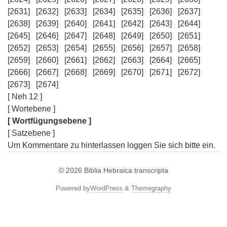
[2631]
[2632]
[2633]
[2634]
[2635]
[2636]
[2637]
[2638]
[2639]
[2640]
[2641]
[2642]
[2643]
[2644]
[2645]
[2646]
[2647]
[2648]
[2649]
[2650]
[2651]
[2652]
[2653]
[2654]
[2655]
[2656]
[2657]
[2658]
[2659]
[2660]
[2661]
[2662]
[2663]
[2664]
[2665]
[2666]
[2667]
[2668]
[2669]
[2670]
[2671]
[2672]
[2673]
[2674]
[ Neh 12 ]
[ Wortebene ]
[ Wortfügungsebene ]
[ Satzebene ]
Um Kommentare zu hinterlassen loggen Sie sich bitte ein.
© 2026
Biblia Hebraica transcripta
Powered by
WordPress
&
Themegraphy