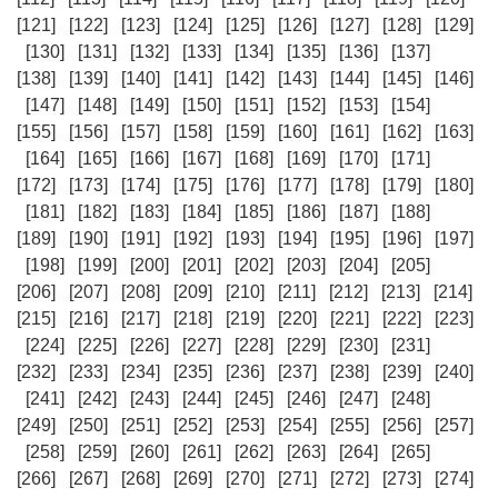
[121]
[122]
[123]
[124]
[125]
[126]
[127]
[128]
[129]
[130]
[131]
[132]
[133]
[134]
[135]
[136]
[137]
[138]
[139]
[140]
[141]
[142]
[143]
[144]
[145]
[146]
[147]
[148]
[149]
[150]
[151]
[152]
[153]
[154]
[155]
[156]
[157]
[158]
[159]
[160]
[161]
[162]
[163]
[164]
[165]
[166]
[167]
[168]
[169]
[170]
[171]
[172]
[173]
[174]
[175]
[176]
[177]
[178]
[179]
[180]
[181]
[182]
[183]
[184]
[185]
[186]
[187]
[188]
[189]
[190]
[191]
[192]
[193]
[194]
[195]
[196]
[197]
[198]
[199]
[200]
[201]
[202]
[203]
[204]
[205]
[206]
[207]
[208]
[209]
[210]
[211]
[212]
[213]
[214]
[215]
[216]
[217]
[218]
[219]
[220]
[221]
[222]
[223]
[224]
[225]
[226]
[227]
[228]
[229]
[230]
[231]
[232]
[233]
[234]
[235]
[236]
[237]
[238]
[239]
[240]
[241]
[242]
[243]
[244]
[245]
[246]
[247]
[248]
[249]
[250]
[251]
[252]
[253]
[254]
[255]
[256]
[257]
[258]
[259]
[260]
[261]
[262]
[263]
[264]
[265]
[266]
[267]
[268]
[269]
[270]
[271]
[272]
[273]
[274]