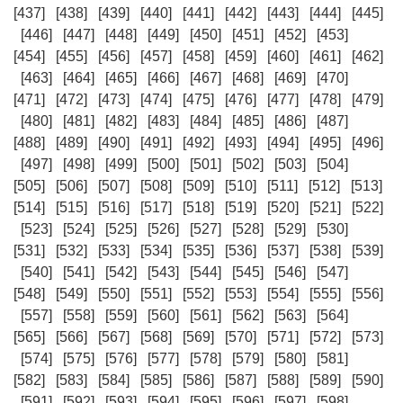
[437]
[438]
[439]
[440]
[441]
[442]
[443]
[444]
[445]
[446]
[447]
[448]
[449]
[450]
[451]
[452]
[453]
[454]
[455]
[456]
[457]
[458]
[459]
[460]
[461]
[462]
[463]
[464]
[465]
[466]
[467]
[468]
[469]
[470]
[471]
[472]
[473]
[474]
[475]
[476]
[477]
[478]
[479]
[480]
[481]
[482]
[483]
[484]
[485]
[486]
[487]
[488]
[489]
[490]
[491]
[492]
[493]
[494]
[495]
[496]
[497]
[498]
[499]
[500]
[501]
[502]
[503]
[504]
[505]
[506]
[507]
[508]
[509]
[510]
[511]
[512]
[513]
[514]
[515]
[516]
[517]
[518]
[519]
[520]
[521]
[522]
[523]
[524]
[525]
[526]
[527]
[528]
[529]
[530]
[531]
[532]
[533]
[534]
[535]
[536]
[537]
[538]
[539]
[540]
[541]
[542]
[543]
[544]
[545]
[546]
[547]
[548]
[549]
[550]
[551]
[552]
[553]
[554]
[555]
[556]
[557]
[558]
[559]
[560]
[561]
[562]
[563]
[564]
[565]
[566]
[567]
[568]
[569]
[570]
[571]
[572]
[573]
[574]
[575]
[576]
[577]
[578]
[579]
[580]
[581]
[582]
[583]
[584]
[585]
[586]
[587]
[588]
[589]
[590]
[591]
[592]
[593]
[594]
[595]
[596]
[597]
[598]