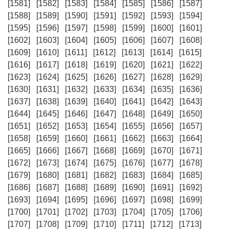
[1581]
[1582]
[1583]
[1584]
[1585]
[1586]
[1587]
[1588]
[1589]
[1590]
[1591]
[1592]
[1593]
[1594]
[1595]
[1596]
[1597]
[1598]
[1599]
[1600]
[1601]
[1602]
[1603]
[1604]
[1605]
[1606]
[1607]
[1608]
[1609]
[1610]
[1611]
[1612]
[1613]
[1614]
[1615]
[1616]
[1617]
[1618]
[1619]
[1620]
[1621]
[1622]
[1623]
[1624]
[1625]
[1626]
[1627]
[1628]
[1629]
[1630]
[1631]
[1632]
[1633]
[1634]
[1635]
[1636]
[1637]
[1638]
[1639]
[1640]
[1641]
[1642]
[1643]
[1644]
[1645]
[1646]
[1647]
[1648]
[1649]
[1650]
[1651]
[1652]
[1653]
[1654]
[1655]
[1656]
[1657]
[1658]
[1659]
[1660]
[1661]
[1662]
[1663]
[1664]
[1665]
[1666]
[1667]
[1668]
[1669]
[1670]
[1671]
[1672]
[1673]
[1674]
[1675]
[1676]
[1677]
[1678]
[1679]
[1680]
[1681]
[1682]
[1683]
[1684]
[1685]
[1686]
[1687]
[1688]
[1689]
[1690]
[1691]
[1692]
[1693]
[1694]
[1695]
[1696]
[1697]
[1698]
[1699]
[1700]
[1701]
[1702]
[1703]
[1704]
[1705]
[1706]
[1707]
[1708]
[1709]
[1710]
[1711]
[1712]
[1713]