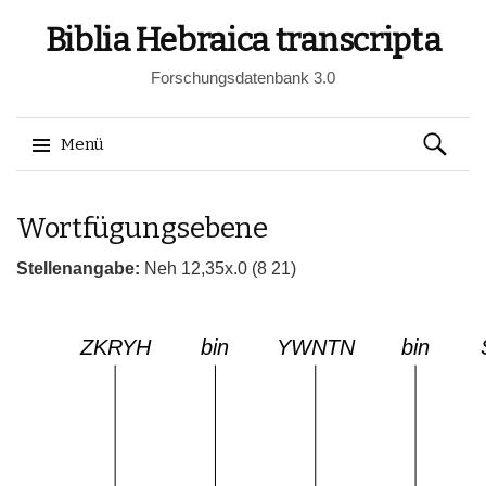
Biblia Hebraica transcripta
Forschungsdatenbank 3.0
Suchen
Menü
nach:
Springe
Wortfügungsebene
zum
Inhalt
Stellenangabe:
Neh 12,35x.0 (8 21)