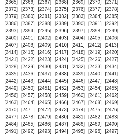
[2365]
[2366]
[2367]
[2368]
[2369]
[2370]
[2371]
[2372]
[2373]
[2374]
[2375]
[2376]
[2377]
[2378]
[2379]
[2380]
[2381]
[2382]
[2383]
[2384]
[2385]
[2386]
[2387]
[2388]
[2389]
[2390]
[2391]
[2392]
[2393]
[2394]
[2395]
[2396]
[2397]
[2398]
[2399]
[2400]
[2401]
[2402]
[2403]
[2404]
[2405]
[2406]
[2407]
[2408]
[2409]
[2410]
[2411]
[2412]
[2413]
[2414]
[2415]
[2416]
[2417]
[2418]
[2419]
[2420]
[2421]
[2422]
[2423]
[2424]
[2425]
[2426]
[2427]
[2428]
[2429]
[2430]
[2431]
[2432]
[2433]
[2434]
[2435]
[2436]
[2437]
[2438]
[2439]
[2440]
[2441]
[2442]
[2443]
[2444]
[2445]
[2446]
[2447]
[2448]
[2449]
[2450]
[2451]
[2452]
[2453]
[2454]
[2455]
[2456]
[2457]
[2458]
[2459]
[2460]
[2461]
[2462]
[2463]
[2464]
[2465]
[2466]
[2467]
[2468]
[2469]
[2470]
[2471]
[2472]
[2473]
[2474]
[2475]
[2476]
[2477]
[2478]
[2479]
[2480]
[2481]
[2482]
[2483]
[2484]
[2485]
[2486]
[2487]
[2488]
[2489]
[2490]
[2491]
[2492]
[2493]
[2494]
[2495]
[2496]
[2497]