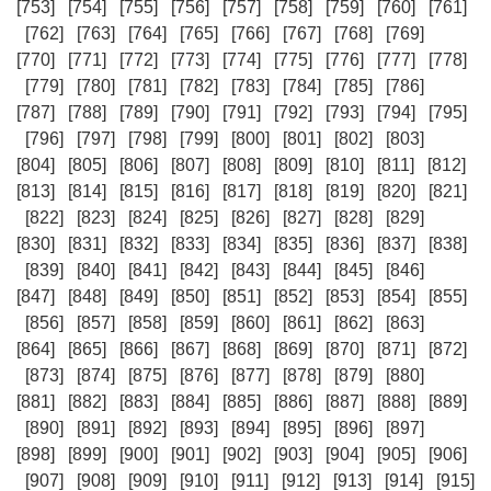
[753]
[754]
[755]
[756]
[757]
[758]
[759]
[760]
[761]
[762]
[763]
[764]
[765]
[766]
[767]
[768]
[769]
[770]
[771]
[772]
[773]
[774]
[775]
[776]
[777]
[778]
[779]
[780]
[781]
[782]
[783]
[784]
[785]
[786]
[787]
[788]
[789]
[790]
[791]
[792]
[793]
[794]
[795]
[796]
[797]
[798]
[799]
[800]
[801]
[802]
[803]
[804]
[805]
[806]
[807]
[808]
[809]
[810]
[811]
[812]
[813]
[814]
[815]
[816]
[817]
[818]
[819]
[820]
[821]
[822]
[823]
[824]
[825]
[826]
[827]
[828]
[829]
[830]
[831]
[832]
[833]
[834]
[835]
[836]
[837]
[838]
[839]
[840]
[841]
[842]
[843]
[844]
[845]
[846]
[847]
[848]
[849]
[850]
[851]
[852]
[853]
[854]
[855]
[856]
[857]
[858]
[859]
[860]
[861]
[862]
[863]
[864]
[865]
[866]
[867]
[868]
[869]
[870]
[871]
[872]
[873]
[874]
[875]
[876]
[877]
[878]
[879]
[880]
[881]
[882]
[883]
[884]
[885]
[886]
[887]
[888]
[889]
[890]
[891]
[892]
[893]
[894]
[895]
[896]
[897]
[898]
[899]
[900]
[901]
[902]
[903]
[904]
[905]
[906]
[907]
[908]
[909]
[910]
[911]
[912]
[913]
[914]
[915]