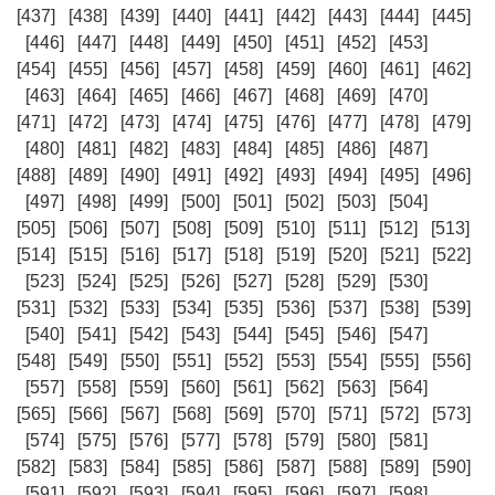
[437]
[438]
[439]
[440]
[441]
[442]
[443]
[444]
[445]
[446]
[447]
[448]
[449]
[450]
[451]
[452]
[453]
[454]
[455]
[456]
[457]
[458]
[459]
[460]
[461]
[462]
[463]
[464]
[465]
[466]
[467]
[468]
[469]
[470]
[471]
[472]
[473]
[474]
[475]
[476]
[477]
[478]
[479]
[480]
[481]
[482]
[483]
[484]
[485]
[486]
[487]
[488]
[489]
[490]
[491]
[492]
[493]
[494]
[495]
[496]
[497]
[498]
[499]
[500]
[501]
[502]
[503]
[504]
[505]
[506]
[507]
[508]
[509]
[510]
[511]
[512]
[513]
[514]
[515]
[516]
[517]
[518]
[519]
[520]
[521]
[522]
[523]
[524]
[525]
[526]
[527]
[528]
[529]
[530]
[531]
[532]
[533]
[534]
[535]
[536]
[537]
[538]
[539]
[540]
[541]
[542]
[543]
[544]
[545]
[546]
[547]
[548]
[549]
[550]
[551]
[552]
[553]
[554]
[555]
[556]
[557]
[558]
[559]
[560]
[561]
[562]
[563]
[564]
[565]
[566]
[567]
[568]
[569]
[570]
[571]
[572]
[573]
[574]
[575]
[576]
[577]
[578]
[579]
[580]
[581]
[582]
[583]
[584]
[585]
[586]
[587]
[588]
[589]
[590]
[591]
[592]
[593]
[594]
[595]
[596]
[597]
[598]