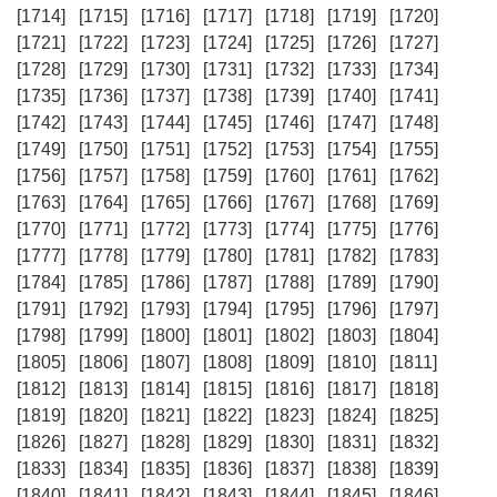
[1714]
[1715]
[1716]
[1717]
[1718]
[1719]
[1720]
[1721]
[1722]
[1723]
[1724]
[1725]
[1726]
[1727]
[1728]
[1729]
[1730]
[1731]
[1732]
[1733]
[1734]
[1735]
[1736]
[1737]
[1738]
[1739]
[1740]
[1741]
[1742]
[1743]
[1744]
[1745]
[1746]
[1747]
[1748]
[1749]
[1750]
[1751]
[1752]
[1753]
[1754]
[1755]
[1756]
[1757]
[1758]
[1759]
[1760]
[1761]
[1762]
[1763]
[1764]
[1765]
[1766]
[1767]
[1768]
[1769]
[1770]
[1771]
[1772]
[1773]
[1774]
[1775]
[1776]
[1777]
[1778]
[1779]
[1780]
[1781]
[1782]
[1783]
[1784]
[1785]
[1786]
[1787]
[1788]
[1789]
[1790]
[1791]
[1792]
[1793]
[1794]
[1795]
[1796]
[1797]
[1798]
[1799]
[1800]
[1801]
[1802]
[1803]
[1804]
[1805]
[1806]
[1807]
[1808]
[1809]
[1810]
[1811]
[1812]
[1813]
[1814]
[1815]
[1816]
[1817]
[1818]
[1819]
[1820]
[1821]
[1822]
[1823]
[1824]
[1825]
[1826]
[1827]
[1828]
[1829]
[1830]
[1831]
[1832]
[1833]
[1834]
[1835]
[1836]
[1837]
[1838]
[1839]
[1840]
[1841]
[1842]
[1843]
[1844]
[1845]
[1846]