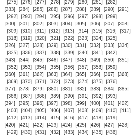
[275]
[276]
[277]
[278]
[279]
[280]
[281]
[282]
[283]
[284]
[285]
[286]
[287]
[288]
[289]
[290]
[291]
[292]
[293]
[294]
[295]
[296]
[297]
[298]
[299]
[300]
[301]
[302]
[303]
[304]
[305]
[306]
[307]
[308]
[309]
[310]
[311]
[312]
[313]
[314]
[315]
[316]
[317]
[318]
[319]
[320]
[321]
[322]
[323]
[324]
[325]
[326]
[327]
[328]
[329]
[330]
[331]
[332]
[333]
[334]
[335]
[336]
[337]
[338]
[339]
[340]
[341]
[342]
[343]
[344]
[345]
[346]
[347]
[348]
[349]
[350]
[351]
[352]
[353]
[354]
[355]
[356]
[357]
[358]
[359]
[360]
[361]
[362]
[363]
[364]
[365]
[366]
[367]
[368]
[369]
[370]
[371]
[372]
[373]
[374]
[375]
[376]
[377]
[378]
[379]
[380]
[381]
[382]
[383]
[384]
[385]
[386]
[387]
[388]
[389]
[390]
[391]
[392]
[393]
[394]
[395]
[396]
[397]
[398]
[399]
[400]
[401]
[402]
[403]
[404]
[405]
[406]
[407]
[408]
[409]
[410]
[411]
[412]
[413]
[414]
[415]
[416]
[417]
[418]
[419]
[420]
[421]
[422]
[423]
[424]
[425]
[426]
[427]
[428]
[429]
[430]
[431]
[432]
[433]
[434]
[435]
[436]