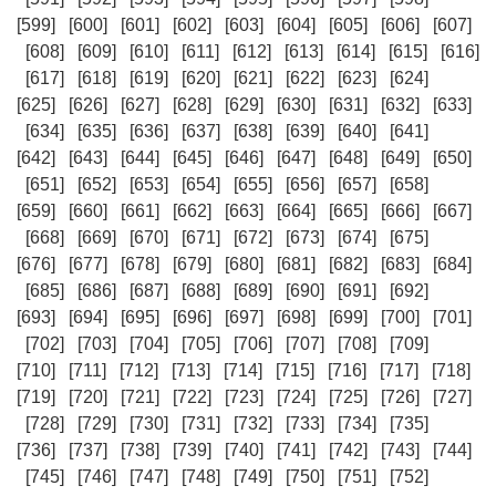
[599]
[600]
[601]
[602]
[603]
[604]
[605]
[606]
[607]
[608]
[609]
[610]
[611]
[612]
[613]
[614]
[615]
[616]
[617]
[618]
[619]
[620]
[621]
[622]
[623]
[624]
[625]
[626]
[627]
[628]
[629]
[630]
[631]
[632]
[633]
[634]
[635]
[636]
[637]
[638]
[639]
[640]
[641]
[642]
[643]
[644]
[645]
[646]
[647]
[648]
[649]
[650]
[651]
[652]
[653]
[654]
[655]
[656]
[657]
[658]
[659]
[660]
[661]
[662]
[663]
[664]
[665]
[666]
[667]
[668]
[669]
[670]
[671]
[672]
[673]
[674]
[675]
[676]
[677]
[678]
[679]
[680]
[681]
[682]
[683]
[684]
[685]
[686]
[687]
[688]
[689]
[690]
[691]
[692]
[693]
[694]
[695]
[696]
[697]
[698]
[699]
[700]
[701]
[702]
[703]
[704]
[705]
[706]
[707]
[708]
[709]
[710]
[711]
[712]
[713]
[714]
[715]
[716]
[717]
[718]
[719]
[720]
[721]
[722]
[723]
[724]
[725]
[726]
[727]
[728]
[729]
[730]
[731]
[732]
[733]
[734]
[735]
[736]
[737]
[738]
[739]
[740]
[741]
[742]
[743]
[744]
[745]
[746]
[747]
[748]
[749]
[750]
[751]
[752]