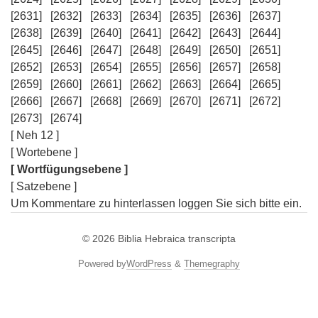
[2631]
[2632]
[2633]
[2634]
[2635]
[2636]
[2637]
[2638]
[2639]
[2640]
[2641]
[2642]
[2643]
[2644]
[2645]
[2646]
[2647]
[2648]
[2649]
[2650]
[2651]
[2652]
[2653]
[2654]
[2655]
[2656]
[2657]
[2658]
[2659]
[2660]
[2661]
[2662]
[2663]
[2664]
[2665]
[2666]
[2667]
[2668]
[2669]
[2670]
[2671]
[2672]
[2673]
[2674]
[ Neh 12 ]
[ Wortebene ]
[ Wortfügungsebene ]
[ Satzebene ]
Um Kommentare zu hinterlassen loggen Sie sich bitte ein.
© 2026
Biblia Hebraica transcripta
Powered by
WordPress
&
Themegraphy