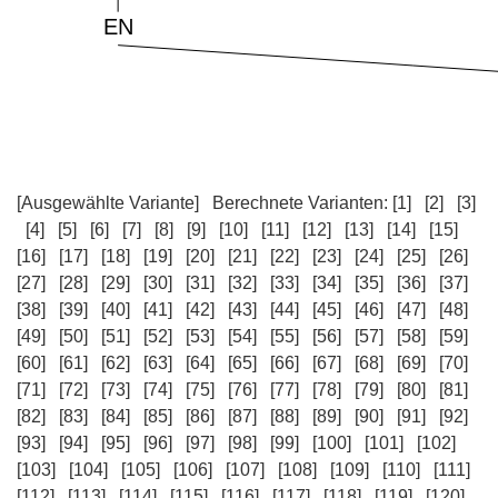
[Ausgewählte Variante]
Berechnete Varianten:
[1]
[2]
[3]
[4]
[5]
[6]
[7]
[8]
[9]
[10]
[11]
[12]
[13]
[14]
[15]
[16]
[17]
[18]
[19]
[20]
[21]
[22]
[23]
[24]
[25]
[26]
[27]
[28]
[29]
[30]
[31]
[32]
[33]
[34]
[35]
[36]
[37]
[38]
[39]
[40]
[41]
[42]
[43]
[44]
[45]
[46]
[47]
[48]
[49]
[50]
[51]
[52]
[53]
[54]
[55]
[56]
[57]
[58]
[59]
[60]
[61]
[62]
[63]
[64]
[65]
[66]
[67]
[68]
[69]
[70]
[71]
[72]
[73]
[74]
[75]
[76]
[77]
[78]
[79]
[80]
[81]
[82]
[83]
[84]
[85]
[86]
[87]
[88]
[89]
[90]
[91]
[92]
[93]
[94]
[95]
[96]
[97]
[98]
[99]
[100]
[101]
[102]
[103]
[104]
[105]
[106]
[107]
[108]
[109]
[110]
[111]
[112]
[113]
[114]
[115]
[116]
[117]
[118]
[119]
[120]