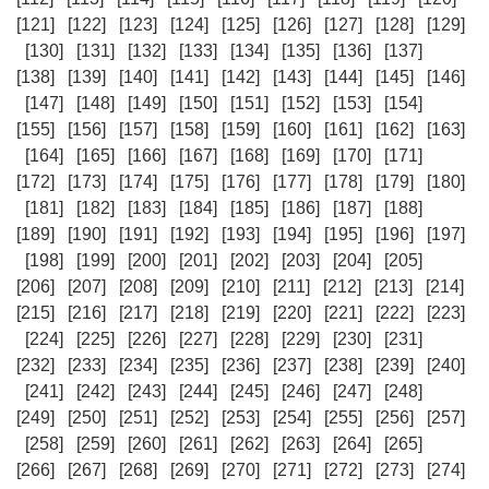
[121]
[122]
[123]
[124]
[125]
[126]
[127]
[128]
[129]
[130]
[131]
[132]
[133]
[134]
[135]
[136]
[137]
[138]
[139]
[140]
[141]
[142]
[143]
[144]
[145]
[146]
[147]
[148]
[149]
[150]
[151]
[152]
[153]
[154]
[155]
[156]
[157]
[158]
[159]
[160]
[161]
[162]
[163]
[164]
[165]
[166]
[167]
[168]
[169]
[170]
[171]
[172]
[173]
[174]
[175]
[176]
[177]
[178]
[179]
[180]
[181]
[182]
[183]
[184]
[185]
[186]
[187]
[188]
[189]
[190]
[191]
[192]
[193]
[194]
[195]
[196]
[197]
[198]
[199]
[200]
[201]
[202]
[203]
[204]
[205]
[206]
[207]
[208]
[209]
[210]
[211]
[212]
[213]
[214]
[215]
[216]
[217]
[218]
[219]
[220]
[221]
[222]
[223]
[224]
[225]
[226]
[227]
[228]
[229]
[230]
[231]
[232]
[233]
[234]
[235]
[236]
[237]
[238]
[239]
[240]
[241]
[242]
[243]
[244]
[245]
[246]
[247]
[248]
[249]
[250]
[251]
[252]
[253]
[254]
[255]
[256]
[257]
[258]
[259]
[260]
[261]
[262]
[263]
[264]
[265]
[266]
[267]
[268]
[269]
[270]
[271]
[272]
[273]
[274]