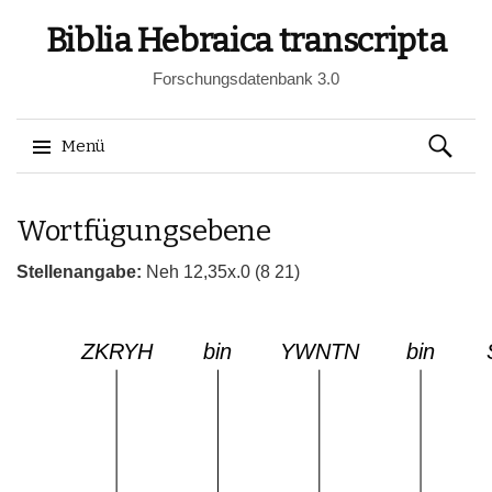
Biblia Hebraica transcripta
Forschungsdatenbank 3.0
Suchen
Menü
nach:
Springe
Wortfügungsebene
zum
Inhalt
Stellenangabe:
Neh 12,35x.0 (8 21)