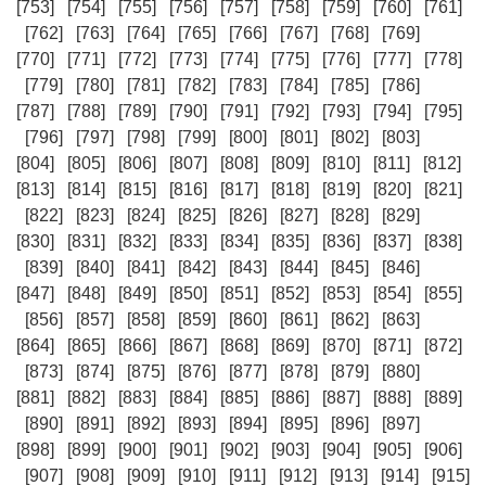
[753]
[754]
[755]
[756]
[757]
[758]
[759]
[760]
[761]
[762]
[763]
[764]
[765]
[766]
[767]
[768]
[769]
[770]
[771]
[772]
[773]
[774]
[775]
[776]
[777]
[778]
[779]
[780]
[781]
[782]
[783]
[784]
[785]
[786]
[787]
[788]
[789]
[790]
[791]
[792]
[793]
[794]
[795]
[796]
[797]
[798]
[799]
[800]
[801]
[802]
[803]
[804]
[805]
[806]
[807]
[808]
[809]
[810]
[811]
[812]
[813]
[814]
[815]
[816]
[817]
[818]
[819]
[820]
[821]
[822]
[823]
[824]
[825]
[826]
[827]
[828]
[829]
[830]
[831]
[832]
[833]
[834]
[835]
[836]
[837]
[838]
[839]
[840]
[841]
[842]
[843]
[844]
[845]
[846]
[847]
[848]
[849]
[850]
[851]
[852]
[853]
[854]
[855]
[856]
[857]
[858]
[859]
[860]
[861]
[862]
[863]
[864]
[865]
[866]
[867]
[868]
[869]
[870]
[871]
[872]
[873]
[874]
[875]
[876]
[877]
[878]
[879]
[880]
[881]
[882]
[883]
[884]
[885]
[886]
[887]
[888]
[889]
[890]
[891]
[892]
[893]
[894]
[895]
[896]
[897]
[898]
[899]
[900]
[901]
[902]
[903]
[904]
[905]
[906]
[907]
[908]
[909]
[910]
[911]
[912]
[913]
[914]
[915]