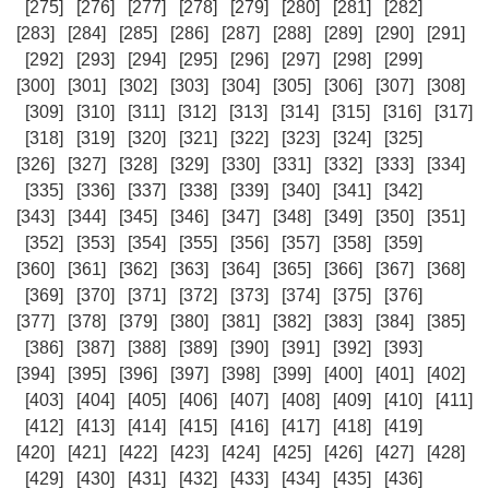
[275]
[276]
[277]
[278]
[279]
[280]
[281]
[282]
[283]
[284]
[285]
[286]
[287]
[288]
[289]
[290]
[291]
[292]
[293]
[294]
[295]
[296]
[297]
[298]
[299]
[300]
[301]
[302]
[303]
[304]
[305]
[306]
[307]
[308]
[309]
[310]
[311]
[312]
[313]
[314]
[315]
[316]
[317]
[318]
[319]
[320]
[321]
[322]
[323]
[324]
[325]
[326]
[327]
[328]
[329]
[330]
[331]
[332]
[333]
[334]
[335]
[336]
[337]
[338]
[339]
[340]
[341]
[342]
[343]
[344]
[345]
[346]
[347]
[348]
[349]
[350]
[351]
[352]
[353]
[354]
[355]
[356]
[357]
[358]
[359]
[360]
[361]
[362]
[363]
[364]
[365]
[366]
[367]
[368]
[369]
[370]
[371]
[372]
[373]
[374]
[375]
[376]
[377]
[378]
[379]
[380]
[381]
[382]
[383]
[384]
[385]
[386]
[387]
[388]
[389]
[390]
[391]
[392]
[393]
[394]
[395]
[396]
[397]
[398]
[399]
[400]
[401]
[402]
[403]
[404]
[405]
[406]
[407]
[408]
[409]
[410]
[411]
[412]
[413]
[414]
[415]
[416]
[417]
[418]
[419]
[420]
[421]
[422]
[423]
[424]
[425]
[426]
[427]
[428]
[429]
[430]
[431]
[432]
[433]
[434]
[435]
[436]