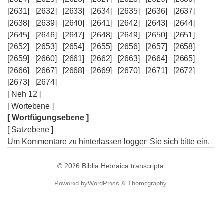
[2631]
[2632]
[2633]
[2634]
[2635]
[2636]
[2637]
[2638]
[2639]
[2640]
[2641]
[2642]
[2643]
[2644]
[2645]
[2646]
[2647]
[2648]
[2649]
[2650]
[2651]
[2652]
[2653]
[2654]
[2655]
[2656]
[2657]
[2658]
[2659]
[2660]
[2661]
[2662]
[2663]
[2664]
[2665]
[2666]
[2667]
[2668]
[2669]
[2670]
[2671]
[2672]
[2673]
[2674]
[ Neh 12 ]
[ Wortebene ]
[ Wortfügungsebene ]
[ Satzebene ]
Um Kommentare zu hinterlassen loggen Sie sich bitte ein.
© 2026
Biblia Hebraica transcripta
Powered by
WordPress
&
Themegraphy