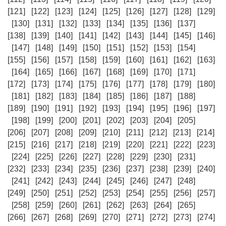
[121]
[122]
[123]
[124]
[125]
[126]
[127]
[128]
[129]
[130]
[131]
[132]
[133]
[134]
[135]
[136]
[137]
[138]
[139]
[140]
[141]
[142]
[143]
[144]
[145]
[146]
[147]
[148]
[149]
[150]
[151]
[152]
[153]
[154]
[155]
[156]
[157]
[158]
[159]
[160]
[161]
[162]
[163]
[164]
[165]
[166]
[167]
[168]
[169]
[170]
[171]
[172]
[173]
[174]
[175]
[176]
[177]
[178]
[179]
[180]
[181]
[182]
[183]
[184]
[185]
[186]
[187]
[188]
[189]
[190]
[191]
[192]
[193]
[194]
[195]
[196]
[197]
[198]
[199]
[200]
[201]
[202]
[203]
[204]
[205]
[206]
[207]
[208]
[209]
[210]
[211]
[212]
[213]
[214]
[215]
[216]
[217]
[218]
[219]
[220]
[221]
[222]
[223]
[224]
[225]
[226]
[227]
[228]
[229]
[230]
[231]
[232]
[233]
[234]
[235]
[236]
[237]
[238]
[239]
[240]
[241]
[242]
[243]
[244]
[245]
[246]
[247]
[248]
[249]
[250]
[251]
[252]
[253]
[254]
[255]
[256]
[257]
[258]
[259]
[260]
[261]
[262]
[263]
[264]
[265]
[266]
[267]
[268]
[269]
[270]
[271]
[272]
[273]
[274]