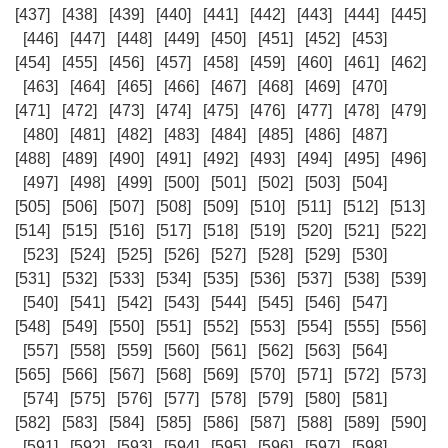
[437]
[438]
[439]
[440]
[441]
[442]
[443]
[444]
[445]
[446]
[447]
[448]
[449]
[450]
[451]
[452]
[453]
[454]
[455]
[456]
[457]
[458]
[459]
[460]
[461]
[462]
[463]
[464]
[465]
[466]
[467]
[468]
[469]
[470]
[471]
[472]
[473]
[474]
[475]
[476]
[477]
[478]
[479]
[480]
[481]
[482]
[483]
[484]
[485]
[486]
[487]
[488]
[489]
[490]
[491]
[492]
[493]
[494]
[495]
[496]
[497]
[498]
[499]
[500]
[501]
[502]
[503]
[504]
[505]
[506]
[507]
[508]
[509]
[510]
[511]
[512]
[513]
[514]
[515]
[516]
[517]
[518]
[519]
[520]
[521]
[522]
[523]
[524]
[525]
[526]
[527]
[528]
[529]
[530]
[531]
[532]
[533]
[534]
[535]
[536]
[537]
[538]
[539]
[540]
[541]
[542]
[543]
[544]
[545]
[546]
[547]
[548]
[549]
[550]
[551]
[552]
[553]
[554]
[555]
[556]
[557]
[558]
[559]
[560]
[561]
[562]
[563]
[564]
[565]
[566]
[567]
[568]
[569]
[570]
[571]
[572]
[573]
[574]
[575]
[576]
[577]
[578]
[579]
[580]
[581]
[582]
[583]
[584]
[585]
[586]
[587]
[588]
[589]
[590]
[591]
[592]
[593]
[594]
[595]
[596]
[597]
[598]