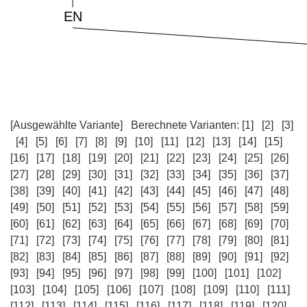
[Ausgewählte Variante]
Berechnete Varianten:
[1]
[2]
[3]
[4]
[5]
[6]
[7]
[8]
[9]
[10]
[11]
[12]
[13]
[14]
[15]
[16]
[17]
[18]
[19]
[20]
[21]
[22]
[23]
[24]
[25]
[26]
[27]
[28]
[29]
[30]
[31]
[32]
[33]
[34]
[35]
[36]
[37]
[38]
[39]
[40]
[41]
[42]
[43]
[44]
[45]
[46]
[47]
[48]
[49]
[50]
[51]
[52]
[53]
[54]
[55]
[56]
[57]
[58]
[59]
[60]
[61]
[62]
[63]
[64]
[65]
[66]
[67]
[68]
[69]
[70]
[71]
[72]
[73]
[74]
[75]
[76]
[77]
[78]
[79]
[80]
[81]
[82]
[83]
[84]
[85]
[86]
[87]
[88]
[89]
[90]
[91]
[92]
[93]
[94]
[95]
[96]
[97]
[98]
[99]
[100]
[101]
[102]
[103]
[104]
[105]
[106]
[107]
[108]
[109]
[110]
[111]
[112]
[113]
[114]
[115]
[116]
[117]
[118]
[119]
[120]