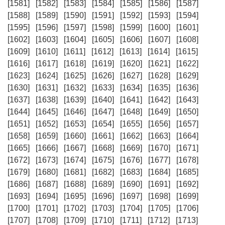
[1581]
[1582]
[1583]
[1584]
[1585]
[1586]
[1587]
[1588]
[1589]
[1590]
[1591]
[1592]
[1593]
[1594]
[1595]
[1596]
[1597]
[1598]
[1599]
[1600]
[1601]
[1602]
[1603]
[1604]
[1605]
[1606]
[1607]
[1608]
[1609]
[1610]
[1611]
[1612]
[1613]
[1614]
[1615]
[1616]
[1617]
[1618]
[1619]
[1620]
[1621]
[1622]
[1623]
[1624]
[1625]
[1626]
[1627]
[1628]
[1629]
[1630]
[1631]
[1632]
[1633]
[1634]
[1635]
[1636]
[1637]
[1638]
[1639]
[1640]
[1641]
[1642]
[1643]
[1644]
[1645]
[1646]
[1647]
[1648]
[1649]
[1650]
[1651]
[1652]
[1653]
[1654]
[1655]
[1656]
[1657]
[1658]
[1659]
[1660]
[1661]
[1662]
[1663]
[1664]
[1665]
[1666]
[1667]
[1668]
[1669]
[1670]
[1671]
[1672]
[1673]
[1674]
[1675]
[1676]
[1677]
[1678]
[1679]
[1680]
[1681]
[1682]
[1683]
[1684]
[1685]
[1686]
[1687]
[1688]
[1689]
[1690]
[1691]
[1692]
[1693]
[1694]
[1695]
[1696]
[1697]
[1698]
[1699]
[1700]
[1701]
[1702]
[1703]
[1704]
[1705]
[1706]
[1707]
[1708]
[1709]
[1710]
[1711]
[1712]
[1713]