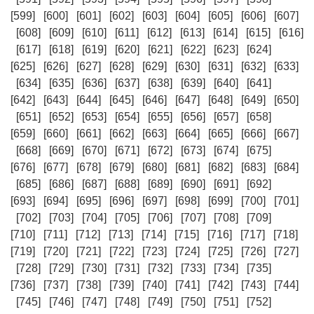
[599]
[600]
[601]
[602]
[603]
[604]
[605]
[606]
[607]
[608]
[609]
[610]
[611]
[612]
[613]
[614]
[615]
[616]
[617]
[618]
[619]
[620]
[621]
[622]
[623]
[624]
[625]
[626]
[627]
[628]
[629]
[630]
[631]
[632]
[633]
[634]
[635]
[636]
[637]
[638]
[639]
[640]
[641]
[642]
[643]
[644]
[645]
[646]
[647]
[648]
[649]
[650]
[651]
[652]
[653]
[654]
[655]
[656]
[657]
[658]
[659]
[660]
[661]
[662]
[663]
[664]
[665]
[666]
[667]
[668]
[669]
[670]
[671]
[672]
[673]
[674]
[675]
[676]
[677]
[678]
[679]
[680]
[681]
[682]
[683]
[684]
[685]
[686]
[687]
[688]
[689]
[690]
[691]
[692]
[693]
[694]
[695]
[696]
[697]
[698]
[699]
[700]
[701]
[702]
[703]
[704]
[705]
[706]
[707]
[708]
[709]
[710]
[711]
[712]
[713]
[714]
[715]
[716]
[717]
[718]
[719]
[720]
[721]
[722]
[723]
[724]
[725]
[726]
[727]
[728]
[729]
[730]
[731]
[732]
[733]
[734]
[735]
[736]
[737]
[738]
[739]
[740]
[741]
[742]
[743]
[744]
[745]
[746]
[747]
[748]
[749]
[750]
[751]
[752]