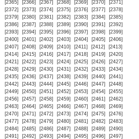
[2365]
[2366]
[2367]
[2368]
[2369]
[2370]
[2371]
[2372]
[2373]
[2374]
[2375]
[2376]
[2377]
[2378]
[2379]
[2380]
[2381]
[2382]
[2383]
[2384]
[2385]
[2386]
[2387]
[2388]
[2389]
[2390]
[2391]
[2392]
[2393]
[2394]
[2395]
[2396]
[2397]
[2398]
[2399]
[2400]
[2401]
[2402]
[2403]
[2404]
[2405]
[2406]
[2407]
[2408]
[2409]
[2410]
[2411]
[2412]
[2413]
[2414]
[2415]
[2416]
[2417]
[2418]
[2419]
[2420]
[2421]
[2422]
[2423]
[2424]
[2425]
[2426]
[2427]
[2428]
[2429]
[2430]
[2431]
[2432]
[2433]
[2434]
[2435]
[2436]
[2437]
[2438]
[2439]
[2440]
[2441]
[2442]
[2443]
[2444]
[2445]
[2446]
[2447]
[2448]
[2449]
[2450]
[2451]
[2452]
[2453]
[2454]
[2455]
[2456]
[2457]
[2458]
[2459]
[2460]
[2461]
[2462]
[2463]
[2464]
[2465]
[2466]
[2467]
[2468]
[2469]
[2470]
[2471]
[2472]
[2473]
[2474]
[2475]
[2476]
[2477]
[2478]
[2479]
[2480]
[2481]
[2482]
[2483]
[2484]
[2485]
[2486]
[2487]
[2488]
[2489]
[2490]
[2491]
[2492]
[2493]
[2494]
[2495]
[2496]
[2497]