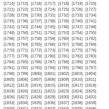
[1714]
[1715]
[1716]
[1717]
[1718]
[1719]
[1720]
[1721]
[1722]
[1723]
[1724]
[1725]
[1726]
[1727]
[1728]
[1729]
[1730]
[1731]
[1732]
[1733]
[1734]
[1735]
[1736]
[1737]
[1738]
[1739]
[1740]
[1741]
[1742]
[1743]
[1744]
[1745]
[1746]
[1747]
[1748]
[1749]
[1750]
[1751]
[1752]
[1753]
[1754]
[1755]
[1756]
[1757]
[1758]
[1759]
[1760]
[1761]
[1762]
[1763]
[1764]
[1765]
[1766]
[1767]
[1768]
[1769]
[1770]
[1771]
[1772]
[1773]
[1774]
[1775]
[1776]
[1777]
[1778]
[1779]
[1780]
[1781]
[1782]
[1783]
[1784]
[1785]
[1786]
[1787]
[1788]
[1789]
[1790]
[1791]
[1792]
[1793]
[1794]
[1795]
[1796]
[1797]
[1798]
[1799]
[1800]
[1801]
[1802]
[1803]
[1804]
[1805]
[1806]
[1807]
[1808]
[1809]
[1810]
[1811]
[1812]
[1813]
[1814]
[1815]
[1816]
[1817]
[1818]
[1819]
[1820]
[1821]
[1822]
[1823]
[1824]
[1825]
[1826]
[1827]
[1828]
[1829]
[1830]
[1831]
[1832]
[1833]
[1834]
[1835]
[1836]
[1837]
[1838]
[1839]
[1840]
[1841]
[1842]
[1843]
[1844]
[1845]
[1846]