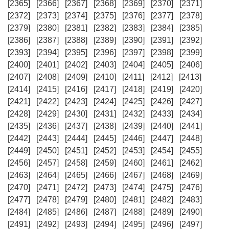
[2365]
[2366]
[2367]
[2368]
[2369]
[2370]
[2371]
[2372]
[2373]
[2374]
[2375]
[2376]
[2377]
[2378]
[2379]
[2380]
[2381]
[2382]
[2383]
[2384]
[2385]
[2386]
[2387]
[2388]
[2389]
[2390]
[2391]
[2392]
[2393]
[2394]
[2395]
[2396]
[2397]
[2398]
[2399]
[2400]
[2401]
[2402]
[2403]
[2404]
[2405]
[2406]
[2407]
[2408]
[2409]
[2410]
[2411]
[2412]
[2413]
[2414]
[2415]
[2416]
[2417]
[2418]
[2419]
[2420]
[2421]
[2422]
[2423]
[2424]
[2425]
[2426]
[2427]
[2428]
[2429]
[2430]
[2431]
[2432]
[2433]
[2434]
[2435]
[2436]
[2437]
[2438]
[2439]
[2440]
[2441]
[2442]
[2443]
[2444]
[2445]
[2446]
[2447]
[2448]
[2449]
[2450]
[2451]
[2452]
[2453]
[2454]
[2455]
[2456]
[2457]
[2458]
[2459]
[2460]
[2461]
[2462]
[2463]
[2464]
[2465]
[2466]
[2467]
[2468]
[2469]
[2470]
[2471]
[2472]
[2473]
[2474]
[2475]
[2476]
[2477]
[2478]
[2479]
[2480]
[2481]
[2482]
[2483]
[2484]
[2485]
[2486]
[2487]
[2488]
[2489]
[2490]
[2491]
[2492]
[2493]
[2494]
[2495]
[2496]
[2497]