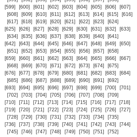
[599]
[600]
[601]
[602]
[603]
[604]
[605]
[606]
[607]
[608]
[609]
[610]
[611]
[612]
[613]
[614]
[615]
[616]
[617]
[618]
[619]
[620]
[621]
[622]
[623]
[624]
[625]
[626]
[627]
[628]
[629]
[630]
[631]
[632]
[633]
[634]
[635]
[636]
[637]
[638]
[639]
[640]
[641]
[642]
[643]
[644]
[645]
[646]
[647]
[648]
[649]
[650]
[651]
[652]
[653]
[654]
[655]
[656]
[657]
[658]
[659]
[660]
[661]
[662]
[663]
[664]
[665]
[666]
[667]
[668]
[669]
[670]
[671]
[672]
[673]
[674]
[675]
[676]
[677]
[678]
[679]
[680]
[681]
[682]
[683]
[684]
[685]
[686]
[687]
[688]
[689]
[690]
[691]
[692]
[693]
[694]
[695]
[696]
[697]
[698]
[699]
[700]
[701]
[702]
[703]
[704]
[705]
[706]
[707]
[708]
[709]
[710]
[711]
[712]
[713]
[714]
[715]
[716]
[717]
[718]
[719]
[720]
[721]
[722]
[723]
[724]
[725]
[726]
[727]
[728]
[729]
[730]
[731]
[732]
[733]
[734]
[735]
[736]
[737]
[738]
[739]
[740]
[741]
[742]
[743]
[744]
[745]
[746]
[747]
[748]
[749]
[750]
[751]
[752]