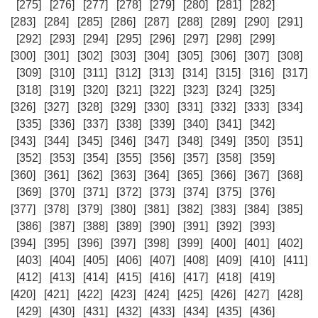
[275]
[276]
[277]
[278]
[279]
[280]
[281]
[282]
[283]
[284]
[285]
[286]
[287]
[288]
[289]
[290]
[291]
[292]
[293]
[294]
[295]
[296]
[297]
[298]
[299]
[300]
[301]
[302]
[303]
[304]
[305]
[306]
[307]
[308]
[309]
[310]
[311]
[312]
[313]
[314]
[315]
[316]
[317]
[318]
[319]
[320]
[321]
[322]
[323]
[324]
[325]
[326]
[327]
[328]
[329]
[330]
[331]
[332]
[333]
[334]
[335]
[336]
[337]
[338]
[339]
[340]
[341]
[342]
[343]
[344]
[345]
[346]
[347]
[348]
[349]
[350]
[351]
[352]
[353]
[354]
[355]
[356]
[357]
[358]
[359]
[360]
[361]
[362]
[363]
[364]
[365]
[366]
[367]
[368]
[369]
[370]
[371]
[372]
[373]
[374]
[375]
[376]
[377]
[378]
[379]
[380]
[381]
[382]
[383]
[384]
[385]
[386]
[387]
[388]
[389]
[390]
[391]
[392]
[393]
[394]
[395]
[396]
[397]
[398]
[399]
[400]
[401]
[402]
[403]
[404]
[405]
[406]
[407]
[408]
[409]
[410]
[411]
[412]
[413]
[414]
[415]
[416]
[417]
[418]
[419]
[420]
[421]
[422]
[423]
[424]
[425]
[426]
[427]
[428]
[429]
[430]
[431]
[432]
[433]
[434]
[435]
[436]