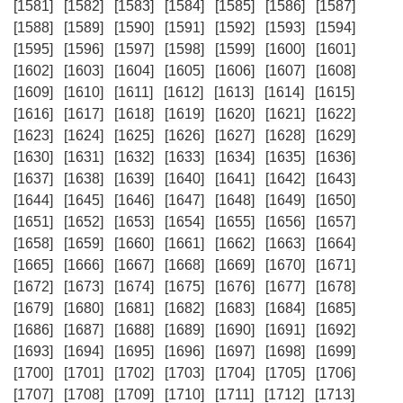
[1581]
[1582]
[1583]
[1584]
[1585]
[1586]
[1587]
[1588]
[1589]
[1590]
[1591]
[1592]
[1593]
[1594]
[1595]
[1596]
[1597]
[1598]
[1599]
[1600]
[1601]
[1602]
[1603]
[1604]
[1605]
[1606]
[1607]
[1608]
[1609]
[1610]
[1611]
[1612]
[1613]
[1614]
[1615]
[1616]
[1617]
[1618]
[1619]
[1620]
[1621]
[1622]
[1623]
[1624]
[1625]
[1626]
[1627]
[1628]
[1629]
[1630]
[1631]
[1632]
[1633]
[1634]
[1635]
[1636]
[1637]
[1638]
[1639]
[1640]
[1641]
[1642]
[1643]
[1644]
[1645]
[1646]
[1647]
[1648]
[1649]
[1650]
[1651]
[1652]
[1653]
[1654]
[1655]
[1656]
[1657]
[1658]
[1659]
[1660]
[1661]
[1662]
[1663]
[1664]
[1665]
[1666]
[1667]
[1668]
[1669]
[1670]
[1671]
[1672]
[1673]
[1674]
[1675]
[1676]
[1677]
[1678]
[1679]
[1680]
[1681]
[1682]
[1683]
[1684]
[1685]
[1686]
[1687]
[1688]
[1689]
[1690]
[1691]
[1692]
[1693]
[1694]
[1695]
[1696]
[1697]
[1698]
[1699]
[1700]
[1701]
[1702]
[1703]
[1704]
[1705]
[1706]
[1707]
[1708]
[1709]
[1710]
[1711]
[1712]
[1713]