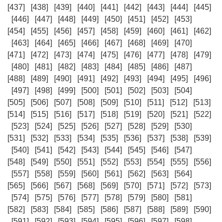
[437]
[438]
[439]
[440]
[441]
[442]
[443]
[444]
[445]
[446]
[447]
[448]
[449]
[450]
[451]
[452]
[453]
[454]
[455]
[456]
[457]
[458]
[459]
[460]
[461]
[462]
[463]
[464]
[465]
[466]
[467]
[468]
[469]
[470]
[471]
[472]
[473]
[474]
[475]
[476]
[477]
[478]
[479]
[480]
[481]
[482]
[483]
[484]
[485]
[486]
[487]
[488]
[489]
[490]
[491]
[492]
[493]
[494]
[495]
[496]
[497]
[498]
[499]
[500]
[501]
[502]
[503]
[504]
[505]
[506]
[507]
[508]
[509]
[510]
[511]
[512]
[513]
[514]
[515]
[516]
[517]
[518]
[519]
[520]
[521]
[522]
[523]
[524]
[525]
[526]
[527]
[528]
[529]
[530]
[531]
[532]
[533]
[534]
[535]
[536]
[537]
[538]
[539]
[540]
[541]
[542]
[543]
[544]
[545]
[546]
[547]
[548]
[549]
[550]
[551]
[552]
[553]
[554]
[555]
[556]
[557]
[558]
[559]
[560]
[561]
[562]
[563]
[564]
[565]
[566]
[567]
[568]
[569]
[570]
[571]
[572]
[573]
[574]
[575]
[576]
[577]
[578]
[579]
[580]
[581]
[582]
[583]
[584]
[585]
[586]
[587]
[588]
[589]
[590]
[591]
[592]
[593]
[594]
[595]
[596]
[597]
[598]