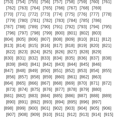
[753]
[754]
[755]
[756]
[757]
[758]
[759]
[760]
[761]
[762]
[763]
[764]
[765]
[766]
[767]
[768]
[769]
[770]
[771]
[772]
[773]
[774]
[775]
[776]
[777]
[778]
[779]
[780]
[781]
[782]
[783]
[784]
[785]
[786]
[787]
[788]
[789]
[790]
[791]
[792]
[793]
[794]
[795]
[796]
[797]
[798]
[799]
[800]
[801]
[802]
[803]
[804]
[805]
[806]
[807]
[808]
[809]
[810]
[811]
[812]
[813]
[814]
[815]
[816]
[817]
[818]
[819]
[820]
[821]
[822]
[823]
[824]
[825]
[826]
[827]
[828]
[829]
[830]
[831]
[832]
[833]
[834]
[835]
[836]
[837]
[838]
[839]
[840]
[841]
[842]
[843]
[844]
[845]
[846]
[847]
[848]
[849]
[850]
[851]
[852]
[853]
[854]
[855]
[856]
[857]
[858]
[859]
[860]
[861]
[862]
[863]
[864]
[865]
[866]
[867]
[868]
[869]
[870]
[871]
[872]
[873]
[874]
[875]
[876]
[877]
[878]
[879]
[880]
[881]
[882]
[883]
[884]
[885]
[886]
[887]
[888]
[889]
[890]
[891]
[892]
[893]
[894]
[895]
[896]
[897]
[898]
[899]
[900]
[901]
[902]
[903]
[904]
[905]
[906]
[907]
[908]
[909]
[910]
[911]
[912]
[913]
[914]
[915]