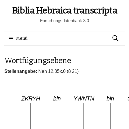
Biblia Hebraica transcripta
Forschungsdatenbank 3.0
Suchen
Menü
nach:
Springe
Wortfügungsebene
zum
Inhalt
Stellenangabe:
Neh 12,35x.0 (8 21)