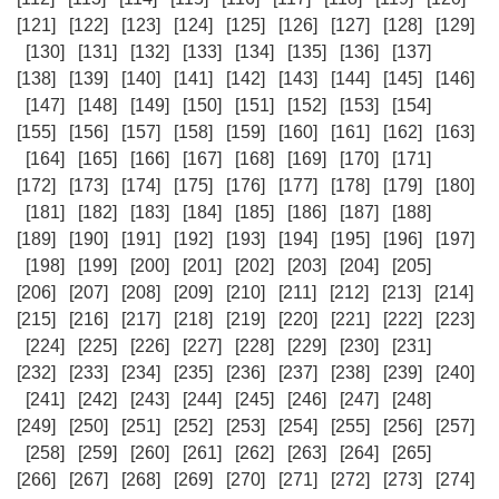
[121]
[122]
[123]
[124]
[125]
[126]
[127]
[128]
[129]
[130]
[131]
[132]
[133]
[134]
[135]
[136]
[137]
[138]
[139]
[140]
[141]
[142]
[143]
[144]
[145]
[146]
[147]
[148]
[149]
[150]
[151]
[152]
[153]
[154]
[155]
[156]
[157]
[158]
[159]
[160]
[161]
[162]
[163]
[164]
[165]
[166]
[167]
[168]
[169]
[170]
[171]
[172]
[173]
[174]
[175]
[176]
[177]
[178]
[179]
[180]
[181]
[182]
[183]
[184]
[185]
[186]
[187]
[188]
[189]
[190]
[191]
[192]
[193]
[194]
[195]
[196]
[197]
[198]
[199]
[200]
[201]
[202]
[203]
[204]
[205]
[206]
[207]
[208]
[209]
[210]
[211]
[212]
[213]
[214]
[215]
[216]
[217]
[218]
[219]
[220]
[221]
[222]
[223]
[224]
[225]
[226]
[227]
[228]
[229]
[230]
[231]
[232]
[233]
[234]
[235]
[236]
[237]
[238]
[239]
[240]
[241]
[242]
[243]
[244]
[245]
[246]
[247]
[248]
[249]
[250]
[251]
[252]
[253]
[254]
[255]
[256]
[257]
[258]
[259]
[260]
[261]
[262]
[263]
[264]
[265]
[266]
[267]
[268]
[269]
[270]
[271]
[272]
[273]
[274]