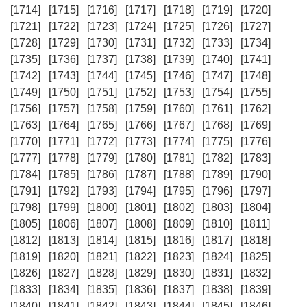
[1714]
[1715]
[1716]
[1717]
[1718]
[1719]
[1720]
[1721]
[1722]
[1723]
[1724]
[1725]
[1726]
[1727]
[1728]
[1729]
[1730]
[1731]
[1732]
[1733]
[1734]
[1735]
[1736]
[1737]
[1738]
[1739]
[1740]
[1741]
[1742]
[1743]
[1744]
[1745]
[1746]
[1747]
[1748]
[1749]
[1750]
[1751]
[1752]
[1753]
[1754]
[1755]
[1756]
[1757]
[1758]
[1759]
[1760]
[1761]
[1762]
[1763]
[1764]
[1765]
[1766]
[1767]
[1768]
[1769]
[1770]
[1771]
[1772]
[1773]
[1774]
[1775]
[1776]
[1777]
[1778]
[1779]
[1780]
[1781]
[1782]
[1783]
[1784]
[1785]
[1786]
[1787]
[1788]
[1789]
[1790]
[1791]
[1792]
[1793]
[1794]
[1795]
[1796]
[1797]
[1798]
[1799]
[1800]
[1801]
[1802]
[1803]
[1804]
[1805]
[1806]
[1807]
[1808]
[1809]
[1810]
[1811]
[1812]
[1813]
[1814]
[1815]
[1816]
[1817]
[1818]
[1819]
[1820]
[1821]
[1822]
[1823]
[1824]
[1825]
[1826]
[1827]
[1828]
[1829]
[1830]
[1831]
[1832]
[1833]
[1834]
[1835]
[1836]
[1837]
[1838]
[1839]
[1840]
[1841]
[1842]
[1843]
[1844]
[1845]
[1846]