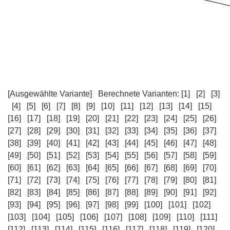
[Ausgewählte Variante]
Berechnete Varianten:
[1]
[2]
[3]
[4]
[5]
[6]
[7]
[8]
[9]
[10]
[11]
[12]
[13]
[14]
[15]
[16]
[17]
[18]
[19]
[20]
[21]
[22]
[23]
[24]
[25]
[26]
[27]
[28]
[29]
[30]
[31]
[32]
[33]
[34]
[35]
[36]
[37]
[38]
[39]
[40]
[41]
[42]
[43]
[44]
[45]
[46]
[47]
[48]
[49]
[50]
[51]
[52]
[53]
[54]
[55]
[56]
[57]
[58]
[59]
[60]
[61]
[62]
[63]
[64]
[65]
[66]
[67]
[68]
[69]
[70]
[71]
[72]
[73]
[74]
[75]
[76]
[77]
[78]
[79]
[80]
[81]
[82]
[83]
[84]
[85]
[86]
[87]
[88]
[89]
[90]
[91]
[92]
[93]
[94]
[95]
[96]
[97]
[98]
[99]
[100]
[101]
[102]
[103]
[104]
[105]
[106]
[107]
[108]
[109]
[110]
[111]
[112]
[113]
[114]
[115]
[116]
[117]
[118]
[119]
[120]