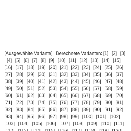
[Ausgewählte Variante]
Berechnete Varianten:
[1]
[2]
[3]
[4]
[5]
[6]
[7]
[8]
[9]
[10]
[11]
[12]
[13]
[14]
[15]
[16]
[17]
[18]
[19]
[20]
[21]
[22]
[23]
[24]
[25]
[26]
[27]
[28]
[29]
[30]
[31]
[32]
[33]
[34]
[35]
[36]
[37]
[38]
[39]
[40]
[41]
[42]
[43]
[44]
[45]
[46]
[47]
[48]
[49]
[50]
[51]
[52]
[53]
[54]
[55]
[56]
[57]
[58]
[59]
[60]
[61]
[62]
[63]
[64]
[65]
[66]
[67]
[68]
[69]
[70]
[71]
[72]
[73]
[74]
[75]
[76]
[77]
[78]
[79]
[80]
[81]
[82]
[83]
[84]
[85]
[86]
[87]
[88]
[89]
[90]
[91]
[92]
[93]
[94]
[95]
[96]
[97]
[98]
[99]
[100]
[101]
[102]
[103]
[104]
[105]
[106]
[107]
[108]
[109]
[110]
[111]
[112]
[113]
[114]
[115]
[116]
[117]
[118]
[119]
[120]