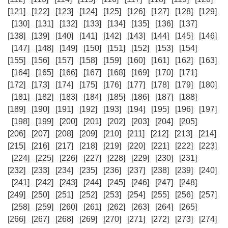
[121]
[122]
[123]
[124]
[125]
[126]
[127]
[128]
[129]
[130]
[131]
[132]
[133]
[134]
[135]
[136]
[137]
[138]
[139]
[140]
[141]
[142]
[143]
[144]
[145]
[146]
[147]
[148]
[149]
[150]
[151]
[152]
[153]
[154]
[155]
[156]
[157]
[158]
[159]
[160]
[161]
[162]
[163]
[164]
[165]
[166]
[167]
[168]
[169]
[170]
[171]
[172]
[173]
[174]
[175]
[176]
[177]
[178]
[179]
[180]
[181]
[182]
[183]
[184]
[185]
[186]
[187]
[188]
[189]
[190]
[191]
[192]
[193]
[194]
[195]
[196]
[197]
[198]
[199]
[200]
[201]
[202]
[203]
[204]
[205]
[206]
[207]
[208]
[209]
[210]
[211]
[212]
[213]
[214]
[215]
[216]
[217]
[218]
[219]
[220]
[221]
[222]
[223]
[224]
[225]
[226]
[227]
[228]
[229]
[230]
[231]
[232]
[233]
[234]
[235]
[236]
[237]
[238]
[239]
[240]
[241]
[242]
[243]
[244]
[245]
[246]
[247]
[248]
[249]
[250]
[251]
[252]
[253]
[254]
[255]
[256]
[257]
[258]
[259]
[260]
[261]
[262]
[263]
[264]
[265]
[266]
[267]
[268]
[269]
[270]
[271]
[272]
[273]
[274]