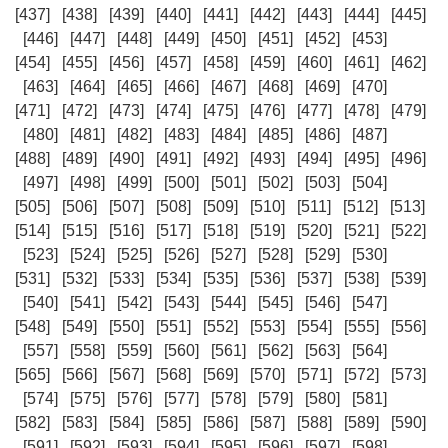
[437]
[438]
[439]
[440]
[441]
[442]
[443]
[444]
[445]
[446]
[447]
[448]
[449]
[450]
[451]
[452]
[453]
[454]
[455]
[456]
[457]
[458]
[459]
[460]
[461]
[462]
[463]
[464]
[465]
[466]
[467]
[468]
[469]
[470]
[471]
[472]
[473]
[474]
[475]
[476]
[477]
[478]
[479]
[480]
[481]
[482]
[483]
[484]
[485]
[486]
[487]
[488]
[489]
[490]
[491]
[492]
[493]
[494]
[495]
[496]
[497]
[498]
[499]
[500]
[501]
[502]
[503]
[504]
[505]
[506]
[507]
[508]
[509]
[510]
[511]
[512]
[513]
[514]
[515]
[516]
[517]
[518]
[519]
[520]
[521]
[522]
[523]
[524]
[525]
[526]
[527]
[528]
[529]
[530]
[531]
[532]
[533]
[534]
[535]
[536]
[537]
[538]
[539]
[540]
[541]
[542]
[543]
[544]
[545]
[546]
[547]
[548]
[549]
[550]
[551]
[552]
[553]
[554]
[555]
[556]
[557]
[558]
[559]
[560]
[561]
[562]
[563]
[564]
[565]
[566]
[567]
[568]
[569]
[570]
[571]
[572]
[573]
[574]
[575]
[576]
[577]
[578]
[579]
[580]
[581]
[582]
[583]
[584]
[585]
[586]
[587]
[588]
[589]
[590]
[591]
[592]
[593]
[594]
[595]
[596]
[597]
[598]