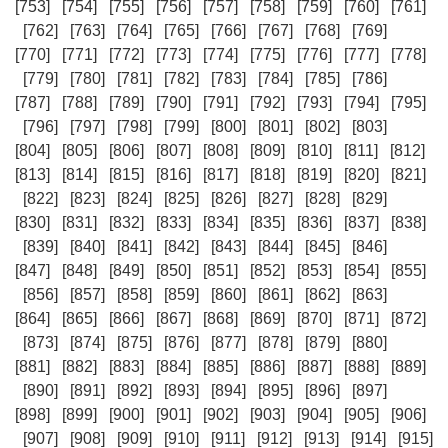
[753]
[754]
[755]
[756]
[757]
[758]
[759]
[760]
[761]
[762]
[763]
[764]
[765]
[766]
[767]
[768]
[769]
[770]
[771]
[772]
[773]
[774]
[775]
[776]
[777]
[778]
[779]
[780]
[781]
[782]
[783]
[784]
[785]
[786]
[787]
[788]
[789]
[790]
[791]
[792]
[793]
[794]
[795]
[796]
[797]
[798]
[799]
[800]
[801]
[802]
[803]
[804]
[805]
[806]
[807]
[808]
[809]
[810]
[811]
[812]
[813]
[814]
[815]
[816]
[817]
[818]
[819]
[820]
[821]
[822]
[823]
[824]
[825]
[826]
[827]
[828]
[829]
[830]
[831]
[832]
[833]
[834]
[835]
[836]
[837]
[838]
[839]
[840]
[841]
[842]
[843]
[844]
[845]
[846]
[847]
[848]
[849]
[850]
[851]
[852]
[853]
[854]
[855]
[856]
[857]
[858]
[859]
[860]
[861]
[862]
[863]
[864]
[865]
[866]
[867]
[868]
[869]
[870]
[871]
[872]
[873]
[874]
[875]
[876]
[877]
[878]
[879]
[880]
[881]
[882]
[883]
[884]
[885]
[886]
[887]
[888]
[889]
[890]
[891]
[892]
[893]
[894]
[895]
[896]
[897]
[898]
[899]
[900]
[901]
[902]
[903]
[904]
[905]
[906]
[907]
[908]
[909]
[910]
[911]
[912]
[913]
[914]
[915]