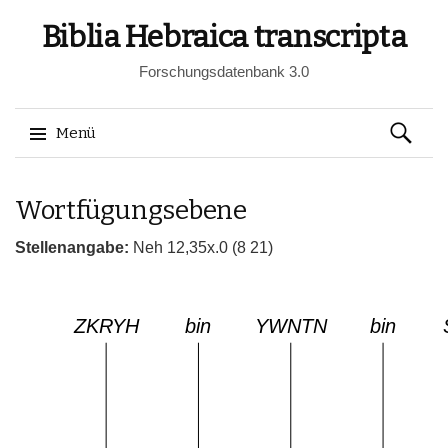
Biblia Hebraica transcripta
Forschungsdatenbank 3.0
Suchen
Menü
nach:
Springe
Wortfügungsebene
zum
Inhalt
Stellenangabe:
Neh 12,35x.0 (8 21)