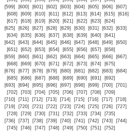
[599]
[600]
[601]
[602]
[603]
[604]
[605]
[606]
[607]
[608]
[609]
[610]
[611]
[612]
[613]
[614]
[615]
[616]
[617]
[618]
[619]
[620]
[621]
[622]
[623]
[624]
[625]
[626]
[627]
[628]
[629]
[630]
[631]
[632]
[633]
[634]
[635]
[636]
[637]
[638]
[639]
[640]
[641]
[642]
[643]
[644]
[645]
[646]
[647]
[648]
[649]
[650]
[651]
[652]
[653]
[654]
[655]
[656]
[657]
[658]
[659]
[660]
[661]
[662]
[663]
[664]
[665]
[666]
[667]
[668]
[669]
[670]
[671]
[672]
[673]
[674]
[675]
[676]
[677]
[678]
[679]
[680]
[681]
[682]
[683]
[684]
[685]
[686]
[687]
[688]
[689]
[690]
[691]
[692]
[693]
[694]
[695]
[696]
[697]
[698]
[699]
[700]
[701]
[702]
[703]
[704]
[705]
[706]
[707]
[708]
[709]
[710]
[711]
[712]
[713]
[714]
[715]
[716]
[717]
[718]
[719]
[720]
[721]
[722]
[723]
[724]
[725]
[726]
[727]
[728]
[729]
[730]
[731]
[732]
[733]
[734]
[735]
[736]
[737]
[738]
[739]
[740]
[741]
[742]
[743]
[744]
[745]
[746]
[747]
[748]
[749]
[750]
[751]
[752]