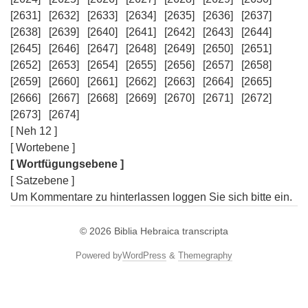
[2631]
[2632]
[2633]
[2634]
[2635]
[2636]
[2637]
[2638]
[2639]
[2640]
[2641]
[2642]
[2643]
[2644]
[2645]
[2646]
[2647]
[2648]
[2649]
[2650]
[2651]
[2652]
[2653]
[2654]
[2655]
[2656]
[2657]
[2658]
[2659]
[2660]
[2661]
[2662]
[2663]
[2664]
[2665]
[2666]
[2667]
[2668]
[2669]
[2670]
[2671]
[2672]
[2673]
[2674]
[ Neh 12 ]
[ Wortebene ]
[ Wortfügungsebene ]
[ Satzebene ]
Um Kommentare zu hinterlassen loggen Sie sich bitte ein.
© 2026
Biblia Hebraica transcripta
Powered by
WordPress
&
Themegraphy