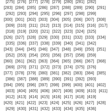
[275]
[276]
[277]
[278]
[279]
[280]
[281]
[282]
[283]
[284]
[285]
[286]
[287]
[288]
[289]
[290]
[291]
[292]
[293]
[294]
[295]
[296]
[297]
[298]
[299]
[300]
[301]
[302]
[303]
[304]
[305]
[306]
[307]
[308]
[309]
[310]
[311]
[312]
[313]
[314]
[315]
[316]
[317]
[318]
[319]
[320]
[321]
[322]
[323]
[324]
[325]
[326]
[327]
[328]
[329]
[330]
[331]
[332]
[333]
[334]
[335]
[336]
[337]
[338]
[339]
[340]
[341]
[342]
[343]
[344]
[345]
[346]
[347]
[348]
[349]
[350]
[351]
[352]
[353]
[354]
[355]
[356]
[357]
[358]
[359]
[360]
[361]
[362]
[363]
[364]
[365]
[366]
[367]
[368]
[369]
[370]
[371]
[372]
[373]
[374]
[375]
[376]
[377]
[378]
[379]
[380]
[381]
[382]
[383]
[384]
[385]
[386]
[387]
[388]
[389]
[390]
[391]
[392]
[393]
[394]
[395]
[396]
[397]
[398]
[399]
[400]
[401]
[402]
[403]
[404]
[405]
[406]
[407]
[408]
[409]
[410]
[411]
[412]
[413]
[414]
[415]
[416]
[417]
[418]
[419]
[420]
[421]
[422]
[423]
[424]
[425]
[426]
[427]
[428]
[429]
[430]
[431]
[432]
[433]
[434]
[435]
[436]