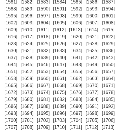
[1581]
[1582]
[1583]
[1584]
[1585]
[1586]
[1587]
[1588]
[1589]
[1590]
[1591]
[1592]
[1593]
[1594]
[1595]
[1596]
[1597]
[1598]
[1599]
[1600]
[1601]
[1602]
[1603]
[1604]
[1605]
[1606]
[1607]
[1608]
[1609]
[1610]
[1611]
[1612]
[1613]
[1614]
[1615]
[1616]
[1617]
[1618]
[1619]
[1620]
[1621]
[1622]
[1623]
[1624]
[1625]
[1626]
[1627]
[1628]
[1629]
[1630]
[1631]
[1632]
[1633]
[1634]
[1635]
[1636]
[1637]
[1638]
[1639]
[1640]
[1641]
[1642]
[1643]
[1644]
[1645]
[1646]
[1647]
[1648]
[1649]
[1650]
[1651]
[1652]
[1653]
[1654]
[1655]
[1656]
[1657]
[1658]
[1659]
[1660]
[1661]
[1662]
[1663]
[1664]
[1665]
[1666]
[1667]
[1668]
[1669]
[1670]
[1671]
[1672]
[1673]
[1674]
[1675]
[1676]
[1677]
[1678]
[1679]
[1680]
[1681]
[1682]
[1683]
[1684]
[1685]
[1686]
[1687]
[1688]
[1689]
[1690]
[1691]
[1692]
[1693]
[1694]
[1695]
[1696]
[1697]
[1698]
[1699]
[1700]
[1701]
[1702]
[1703]
[1704]
[1705]
[1706]
[1707]
[1708]
[1709]
[1710]
[1711]
[1712]
[1713]