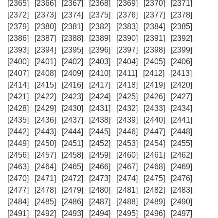
[2365]
[2366]
[2367]
[2368]
[2369]
[2370]
[2371]
[2372]
[2373]
[2374]
[2375]
[2376]
[2377]
[2378]
[2379]
[2380]
[2381]
[2382]
[2383]
[2384]
[2385]
[2386]
[2387]
[2388]
[2389]
[2390]
[2391]
[2392]
[2393]
[2394]
[2395]
[2396]
[2397]
[2398]
[2399]
[2400]
[2401]
[2402]
[2403]
[2404]
[2405]
[2406]
[2407]
[2408]
[2409]
[2410]
[2411]
[2412]
[2413]
[2414]
[2415]
[2416]
[2417]
[2418]
[2419]
[2420]
[2421]
[2422]
[2423]
[2424]
[2425]
[2426]
[2427]
[2428]
[2429]
[2430]
[2431]
[2432]
[2433]
[2434]
[2435]
[2436]
[2437]
[2438]
[2439]
[2440]
[2441]
[2442]
[2443]
[2444]
[2445]
[2446]
[2447]
[2448]
[2449]
[2450]
[2451]
[2452]
[2453]
[2454]
[2455]
[2456]
[2457]
[2458]
[2459]
[2460]
[2461]
[2462]
[2463]
[2464]
[2465]
[2466]
[2467]
[2468]
[2469]
[2470]
[2471]
[2472]
[2473]
[2474]
[2475]
[2476]
[2477]
[2478]
[2479]
[2480]
[2481]
[2482]
[2483]
[2484]
[2485]
[2486]
[2487]
[2488]
[2489]
[2490]
[2491]
[2492]
[2493]
[2494]
[2495]
[2496]
[2497]