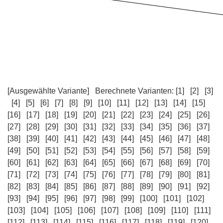
[Ausgewählte Variante]
Berechnete Varianten:
[1]
[2]
[3]
[4]
[5]
[6]
[7]
[8]
[9]
[10]
[11]
[12]
[13]
[14]
[15]
[16]
[17]
[18]
[19]
[20]
[21]
[22]
[23]
[24]
[25]
[26]
[27]
[28]
[29]
[30]
[31]
[32]
[33]
[34]
[35]
[36]
[37]
[38]
[39]
[40]
[41]
[42]
[43]
[44]
[45]
[46]
[47]
[48]
[49]
[50]
[51]
[52]
[53]
[54]
[55]
[56]
[57]
[58]
[59]
[60]
[61]
[62]
[63]
[64]
[65]
[66]
[67]
[68]
[69]
[70]
[71]
[72]
[73]
[74]
[75]
[76]
[77]
[78]
[79]
[80]
[81]
[82]
[83]
[84]
[85]
[86]
[87]
[88]
[89]
[90]
[91]
[92]
[93]
[94]
[95]
[96]
[97]
[98]
[99]
[100]
[101]
[102]
[103]
[104]
[105]
[106]
[107]
[108]
[109]
[110]
[111]
[112]
[113]
[114]
[115]
[116]
[117]
[118]
[119]
[120]