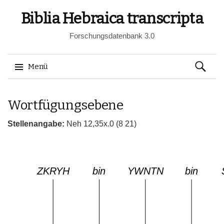
Biblia Hebraica transcripta
Forschungsdatenbank 3.0
Suchen
Menü
nach:
Springe
Wortfügungsebene
zum
Inhalt
Stellenangabe:
Neh 12,35x.0 (8 21)