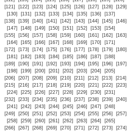
[121]
[122]
[123]
[124]
[125]
[126]
[127]
[128]
[129]
[130]
[131]
[132]
[133]
[134]
[135]
[136]
[137]
[138]
[139]
[140]
[141]
[142]
[143]
[144]
[145]
[146]
[147]
[148]
[149]
[150]
[151]
[152]
[153]
[154]
[155]
[156]
[157]
[158]
[159]
[160]
[161]
[162]
[163]
[164]
[165]
[166]
[167]
[168]
[169]
[170]
[171]
[172]
[173]
[174]
[175]
[176]
[177]
[178]
[179]
[180]
[181]
[182]
[183]
[184]
[185]
[186]
[187]
[188]
[189]
[190]
[191]
[192]
[193]
[194]
[195]
[196]
[197]
[198]
[199]
[200]
[201]
[202]
[203]
[204]
[205]
[206]
[207]
[208]
[209]
[210]
[211]
[212]
[213]
[214]
[215]
[216]
[217]
[218]
[219]
[220]
[221]
[222]
[223]
[224]
[225]
[226]
[227]
[228]
[229]
[230]
[231]
[232]
[233]
[234]
[235]
[236]
[237]
[238]
[239]
[240]
[241]
[242]
[243]
[244]
[245]
[246]
[247]
[248]
[249]
[250]
[251]
[252]
[253]
[254]
[255]
[256]
[257]
[258]
[259]
[260]
[261]
[262]
[263]
[264]
[265]
[266]
[267]
[268]
[269]
[270]
[271]
[272]
[273]
[274]