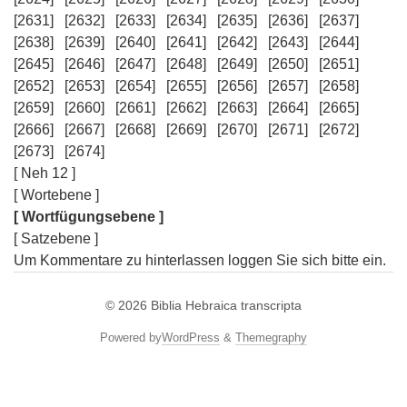
[2631]
[2632]
[2633]
[2634]
[2635]
[2636]
[2637]
[2638]
[2639]
[2640]
[2641]
[2642]
[2643]
[2644]
[2645]
[2646]
[2647]
[2648]
[2649]
[2650]
[2651]
[2652]
[2653]
[2654]
[2655]
[2656]
[2657]
[2658]
[2659]
[2660]
[2661]
[2662]
[2663]
[2664]
[2665]
[2666]
[2667]
[2668]
[2669]
[2670]
[2671]
[2672]
[2673]
[2674]
[ Neh 12 ]
[ Wortebene ]
[ Wortfügungsebene ]
[ Satzebene ]
Um Kommentare zu hinterlassen loggen Sie sich bitte ein.
© 2026
Biblia Hebraica transcripta
Powered by
WordPress
&
Themegraphy