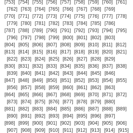
[753]
[754]
[755]
[756]
[757]
[758]
[759]
[760]
[761]
[762]
[763]
[764]
[765]
[766]
[767]
[768]
[769]
[770]
[771]
[772]
[773]
[774]
[775]
[776]
[777]
[778]
[779]
[780]
[781]
[782]
[783]
[784]
[785]
[786]
[787]
[788]
[789]
[790]
[791]
[792]
[793]
[794]
[795]
[796]
[797]
[798]
[799]
[800]
[801]
[802]
[803]
[804]
[805]
[806]
[807]
[808]
[809]
[810]
[811]
[812]
[813]
[814]
[815]
[816]
[817]
[818]
[819]
[820]
[821]
[822]
[823]
[824]
[825]
[826]
[827]
[828]
[829]
[830]
[831]
[832]
[833]
[834]
[835]
[836]
[837]
[838]
[839]
[840]
[841]
[842]
[843]
[844]
[845]
[846]
[847]
[848]
[849]
[850]
[851]
[852]
[853]
[854]
[855]
[856]
[857]
[858]
[859]
[860]
[861]
[862]
[863]
[864]
[865]
[866]
[867]
[868]
[869]
[870]
[871]
[872]
[873]
[874]
[875]
[876]
[877]
[878]
[879]
[880]
[881]
[882]
[883]
[884]
[885]
[886]
[887]
[888]
[889]
[890]
[891]
[892]
[893]
[894]
[895]
[896]
[897]
[898]
[899]
[900]
[901]
[902]
[903]
[904]
[905]
[906]
[907]
[908]
[909]
[910]
[911]
[912]
[913]
[914]
[915]