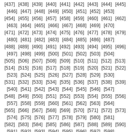
[437]
[438]
[439]
[440]
[441]
[442]
[443]
[444]
[445]
[446]
[447]
[448]
[449]
[450]
[451]
[452]
[453]
[454]
[455]
[456]
[457]
[458]
[459]
[460]
[461]
[462]
[463]
[464]
[465]
[466]
[467]
[468]
[469]
[470]
[471]
[472]
[473]
[474]
[475]
[476]
[477]
[478]
[479]
[480]
[481]
[482]
[483]
[484]
[485]
[486]
[487]
[488]
[489]
[490]
[491]
[492]
[493]
[494]
[495]
[496]
[497]
[498]
[499]
[500]
[501]
[502]
[503]
[504]
[505]
[506]
[507]
[508]
[509]
[510]
[511]
[512]
[513]
[514]
[515]
[516]
[517]
[518]
[519]
[520]
[521]
[522]
[523]
[524]
[525]
[526]
[527]
[528]
[529]
[530]
[531]
[532]
[533]
[534]
[535]
[536]
[537]
[538]
[539]
[540]
[541]
[542]
[543]
[544]
[545]
[546]
[547]
[548]
[549]
[550]
[551]
[552]
[553]
[554]
[555]
[556]
[557]
[558]
[559]
[560]
[561]
[562]
[563]
[564]
[565]
[566]
[567]
[568]
[569]
[570]
[571]
[572]
[573]
[574]
[575]
[576]
[577]
[578]
[579]
[580]
[581]
[582]
[583]
[584]
[585]
[586]
[587]
[588]
[589]
[590]
[591]
[592]
[593]
[594]
[595]
[596]
[597]
[598]