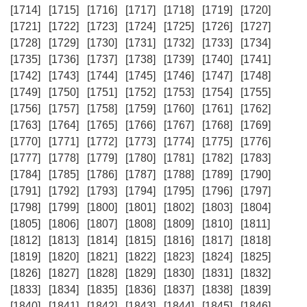
[1714]
[1715]
[1716]
[1717]
[1718]
[1719]
[1720]
[1721]
[1722]
[1723]
[1724]
[1725]
[1726]
[1727]
[1728]
[1729]
[1730]
[1731]
[1732]
[1733]
[1734]
[1735]
[1736]
[1737]
[1738]
[1739]
[1740]
[1741]
[1742]
[1743]
[1744]
[1745]
[1746]
[1747]
[1748]
[1749]
[1750]
[1751]
[1752]
[1753]
[1754]
[1755]
[1756]
[1757]
[1758]
[1759]
[1760]
[1761]
[1762]
[1763]
[1764]
[1765]
[1766]
[1767]
[1768]
[1769]
[1770]
[1771]
[1772]
[1773]
[1774]
[1775]
[1776]
[1777]
[1778]
[1779]
[1780]
[1781]
[1782]
[1783]
[1784]
[1785]
[1786]
[1787]
[1788]
[1789]
[1790]
[1791]
[1792]
[1793]
[1794]
[1795]
[1796]
[1797]
[1798]
[1799]
[1800]
[1801]
[1802]
[1803]
[1804]
[1805]
[1806]
[1807]
[1808]
[1809]
[1810]
[1811]
[1812]
[1813]
[1814]
[1815]
[1816]
[1817]
[1818]
[1819]
[1820]
[1821]
[1822]
[1823]
[1824]
[1825]
[1826]
[1827]
[1828]
[1829]
[1830]
[1831]
[1832]
[1833]
[1834]
[1835]
[1836]
[1837]
[1838]
[1839]
[1840]
[1841]
[1842]
[1843]
[1844]
[1845]
[1846]