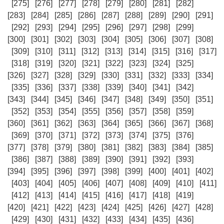
[275]
[276]
[277]
[278]
[279]
[280]
[281]
[282]
[283]
[284]
[285]
[286]
[287]
[288]
[289]
[290]
[291]
[292]
[293]
[294]
[295]
[296]
[297]
[298]
[299]
[300]
[301]
[302]
[303]
[304]
[305]
[306]
[307]
[308]
[309]
[310]
[311]
[312]
[313]
[314]
[315]
[316]
[317]
[318]
[319]
[320]
[321]
[322]
[323]
[324]
[325]
[326]
[327]
[328]
[329]
[330]
[331]
[332]
[333]
[334]
[335]
[336]
[337]
[338]
[339]
[340]
[341]
[342]
[343]
[344]
[345]
[346]
[347]
[348]
[349]
[350]
[351]
[352]
[353]
[354]
[355]
[356]
[357]
[358]
[359]
[360]
[361]
[362]
[363]
[364]
[365]
[366]
[367]
[368]
[369]
[370]
[371]
[372]
[373]
[374]
[375]
[376]
[377]
[378]
[379]
[380]
[381]
[382]
[383]
[384]
[385]
[386]
[387]
[388]
[389]
[390]
[391]
[392]
[393]
[394]
[395]
[396]
[397]
[398]
[399]
[400]
[401]
[402]
[403]
[404]
[405]
[406]
[407]
[408]
[409]
[410]
[411]
[412]
[413]
[414]
[415]
[416]
[417]
[418]
[419]
[420]
[421]
[422]
[423]
[424]
[425]
[426]
[427]
[428]
[429]
[430]
[431]
[432]
[433]
[434]
[435]
[436]