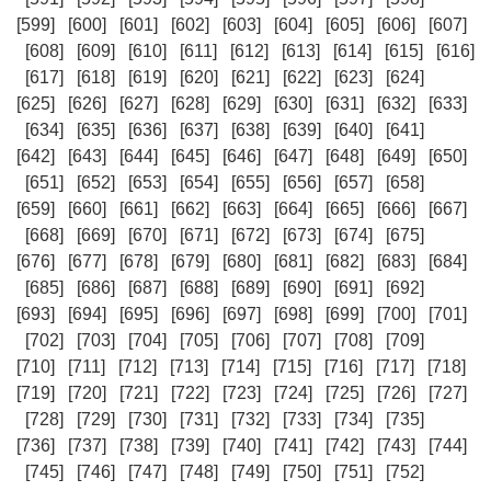
[599]
[600]
[601]
[602]
[603]
[604]
[605]
[606]
[607]
[608]
[609]
[610]
[611]
[612]
[613]
[614]
[615]
[616]
[617]
[618]
[619]
[620]
[621]
[622]
[623]
[624]
[625]
[626]
[627]
[628]
[629]
[630]
[631]
[632]
[633]
[634]
[635]
[636]
[637]
[638]
[639]
[640]
[641]
[642]
[643]
[644]
[645]
[646]
[647]
[648]
[649]
[650]
[651]
[652]
[653]
[654]
[655]
[656]
[657]
[658]
[659]
[660]
[661]
[662]
[663]
[664]
[665]
[666]
[667]
[668]
[669]
[670]
[671]
[672]
[673]
[674]
[675]
[676]
[677]
[678]
[679]
[680]
[681]
[682]
[683]
[684]
[685]
[686]
[687]
[688]
[689]
[690]
[691]
[692]
[693]
[694]
[695]
[696]
[697]
[698]
[699]
[700]
[701]
[702]
[703]
[704]
[705]
[706]
[707]
[708]
[709]
[710]
[711]
[712]
[713]
[714]
[715]
[716]
[717]
[718]
[719]
[720]
[721]
[722]
[723]
[724]
[725]
[726]
[727]
[728]
[729]
[730]
[731]
[732]
[733]
[734]
[735]
[736]
[737]
[738]
[739]
[740]
[741]
[742]
[743]
[744]
[745]
[746]
[747]
[748]
[749]
[750]
[751]
[752]