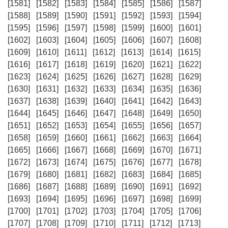
[1581]
[1582]
[1583]
[1584]
[1585]
[1586]
[1587]
[1588]
[1589]
[1590]
[1591]
[1592]
[1593]
[1594]
[1595]
[1596]
[1597]
[1598]
[1599]
[1600]
[1601]
[1602]
[1603]
[1604]
[1605]
[1606]
[1607]
[1608]
[1609]
[1610]
[1611]
[1612]
[1613]
[1614]
[1615]
[1616]
[1617]
[1618]
[1619]
[1620]
[1621]
[1622]
[1623]
[1624]
[1625]
[1626]
[1627]
[1628]
[1629]
[1630]
[1631]
[1632]
[1633]
[1634]
[1635]
[1636]
[1637]
[1638]
[1639]
[1640]
[1641]
[1642]
[1643]
[1644]
[1645]
[1646]
[1647]
[1648]
[1649]
[1650]
[1651]
[1652]
[1653]
[1654]
[1655]
[1656]
[1657]
[1658]
[1659]
[1660]
[1661]
[1662]
[1663]
[1664]
[1665]
[1666]
[1667]
[1668]
[1669]
[1670]
[1671]
[1672]
[1673]
[1674]
[1675]
[1676]
[1677]
[1678]
[1679]
[1680]
[1681]
[1682]
[1683]
[1684]
[1685]
[1686]
[1687]
[1688]
[1689]
[1690]
[1691]
[1692]
[1693]
[1694]
[1695]
[1696]
[1697]
[1698]
[1699]
[1700]
[1701]
[1702]
[1703]
[1704]
[1705]
[1706]
[1707]
[1708]
[1709]
[1710]
[1711]
[1712]
[1713]