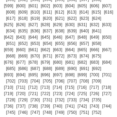
[599]
[600]
[601]
[602]
[603]
[604]
[605]
[606]
[607]
[608]
[609]
[610]
[611]
[612]
[613]
[614]
[615]
[616]
[617]
[618]
[619]
[620]
[621]
[622]
[623]
[624]
[625]
[626]
[627]
[628]
[629]
[630]
[631]
[632]
[633]
[634]
[635]
[636]
[637]
[638]
[639]
[640]
[641]
[642]
[643]
[644]
[645]
[646]
[647]
[648]
[649]
[650]
[651]
[652]
[653]
[654]
[655]
[656]
[657]
[658]
[659]
[660]
[661]
[662]
[663]
[664]
[665]
[666]
[667]
[668]
[669]
[670]
[671]
[672]
[673]
[674]
[675]
[676]
[677]
[678]
[679]
[680]
[681]
[682]
[683]
[684]
[685]
[686]
[687]
[688]
[689]
[690]
[691]
[692]
[693]
[694]
[695]
[696]
[697]
[698]
[699]
[700]
[701]
[702]
[703]
[704]
[705]
[706]
[707]
[708]
[709]
[710]
[711]
[712]
[713]
[714]
[715]
[716]
[717]
[718]
[719]
[720]
[721]
[722]
[723]
[724]
[725]
[726]
[727]
[728]
[729]
[730]
[731]
[732]
[733]
[734]
[735]
[736]
[737]
[738]
[739]
[740]
[741]
[742]
[743]
[744]
[745]
[746]
[747]
[748]
[749]
[750]
[751]
[752]