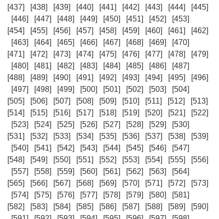
[437]
[438]
[439]
[440]
[441]
[442]
[443]
[444]
[445]
[446]
[447]
[448]
[449]
[450]
[451]
[452]
[453]
[454]
[455]
[456]
[457]
[458]
[459]
[460]
[461]
[462]
[463]
[464]
[465]
[466]
[467]
[468]
[469]
[470]
[471]
[472]
[473]
[474]
[475]
[476]
[477]
[478]
[479]
[480]
[481]
[482]
[483]
[484]
[485]
[486]
[487]
[488]
[489]
[490]
[491]
[492]
[493]
[494]
[495]
[496]
[497]
[498]
[499]
[500]
[501]
[502]
[503]
[504]
[505]
[506]
[507]
[508]
[509]
[510]
[511]
[512]
[513]
[514]
[515]
[516]
[517]
[518]
[519]
[520]
[521]
[522]
[523]
[524]
[525]
[526]
[527]
[528]
[529]
[530]
[531]
[532]
[533]
[534]
[535]
[536]
[537]
[538]
[539]
[540]
[541]
[542]
[543]
[544]
[545]
[546]
[547]
[548]
[549]
[550]
[551]
[552]
[553]
[554]
[555]
[556]
[557]
[558]
[559]
[560]
[561]
[562]
[563]
[564]
[565]
[566]
[567]
[568]
[569]
[570]
[571]
[572]
[573]
[574]
[575]
[576]
[577]
[578]
[579]
[580]
[581]
[582]
[583]
[584]
[585]
[586]
[587]
[588]
[589]
[590]
[591]
[592]
[593]
[594]
[595]
[596]
[597]
[598]