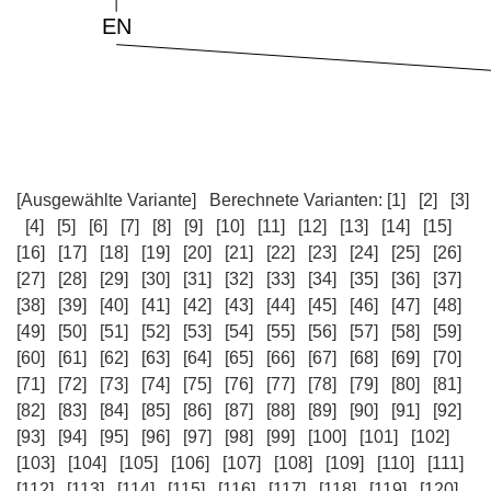
[Ausgewählte Variante]
Berechnete Varianten:
[1]
[2]
[3]
[4]
[5]
[6]
[7]
[8]
[9]
[10]
[11]
[12]
[13]
[14]
[15]
[16]
[17]
[18]
[19]
[20]
[21]
[22]
[23]
[24]
[25]
[26]
[27]
[28]
[29]
[30]
[31]
[32]
[33]
[34]
[35]
[36]
[37]
[38]
[39]
[40]
[41]
[42]
[43]
[44]
[45]
[46]
[47]
[48]
[49]
[50]
[51]
[52]
[53]
[54]
[55]
[56]
[57]
[58]
[59]
[60]
[61]
[62]
[63]
[64]
[65]
[66]
[67]
[68]
[69]
[70]
[71]
[72]
[73]
[74]
[75]
[76]
[77]
[78]
[79]
[80]
[81]
[82]
[83]
[84]
[85]
[86]
[87]
[88]
[89]
[90]
[91]
[92]
[93]
[94]
[95]
[96]
[97]
[98]
[99]
[100]
[101]
[102]
[103]
[104]
[105]
[106]
[107]
[108]
[109]
[110]
[111]
[112]
[113]
[114]
[115]
[116]
[117]
[118]
[119]
[120]