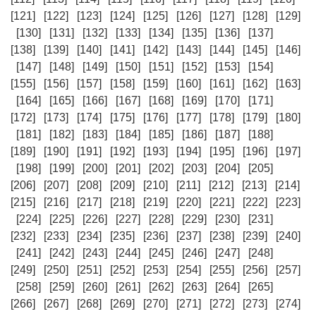
[121]
[122]
[123]
[124]
[125]
[126]
[127]
[128]
[129]
[130]
[131]
[132]
[133]
[134]
[135]
[136]
[137]
[138]
[139]
[140]
[141]
[142]
[143]
[144]
[145]
[146]
[147]
[148]
[149]
[150]
[151]
[152]
[153]
[154]
[155]
[156]
[157]
[158]
[159]
[160]
[161]
[162]
[163]
[164]
[165]
[166]
[167]
[168]
[169]
[170]
[171]
[172]
[173]
[174]
[175]
[176]
[177]
[178]
[179]
[180]
[181]
[182]
[183]
[184]
[185]
[186]
[187]
[188]
[189]
[190]
[191]
[192]
[193]
[194]
[195]
[196]
[197]
[198]
[199]
[200]
[201]
[202]
[203]
[204]
[205]
[206]
[207]
[208]
[209]
[210]
[211]
[212]
[213]
[214]
[215]
[216]
[217]
[218]
[219]
[220]
[221]
[222]
[223]
[224]
[225]
[226]
[227]
[228]
[229]
[230]
[231]
[232]
[233]
[234]
[235]
[236]
[237]
[238]
[239]
[240]
[241]
[242]
[243]
[244]
[245]
[246]
[247]
[248]
[249]
[250]
[251]
[252]
[253]
[254]
[255]
[256]
[257]
[258]
[259]
[260]
[261]
[262]
[263]
[264]
[265]
[266]
[267]
[268]
[269]
[270]
[271]
[272]
[273]
[274]