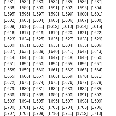
[1581]
[1582]
[1583]
[1584]
[1585]
[1586]
[1587]
[1588]
[1589]
[1590]
[1591]
[1592]
[1593]
[1594]
[1595]
[1596]
[1597]
[1598]
[1599]
[1600]
[1601]
[1602]
[1603]
[1604]
[1605]
[1606]
[1607]
[1608]
[1609]
[1610]
[1611]
[1612]
[1613]
[1614]
[1615]
[1616]
[1617]
[1618]
[1619]
[1620]
[1621]
[1622]
[1623]
[1624]
[1625]
[1626]
[1627]
[1628]
[1629]
[1630]
[1631]
[1632]
[1633]
[1634]
[1635]
[1636]
[1637]
[1638]
[1639]
[1640]
[1641]
[1642]
[1643]
[1644]
[1645]
[1646]
[1647]
[1648]
[1649]
[1650]
[1651]
[1652]
[1653]
[1654]
[1655]
[1656]
[1657]
[1658]
[1659]
[1660]
[1661]
[1662]
[1663]
[1664]
[1665]
[1666]
[1667]
[1668]
[1669]
[1670]
[1671]
[1672]
[1673]
[1674]
[1675]
[1676]
[1677]
[1678]
[1679]
[1680]
[1681]
[1682]
[1683]
[1684]
[1685]
[1686]
[1687]
[1688]
[1689]
[1690]
[1691]
[1692]
[1693]
[1694]
[1695]
[1696]
[1697]
[1698]
[1699]
[1700]
[1701]
[1702]
[1703]
[1704]
[1705]
[1706]
[1707]
[1708]
[1709]
[1710]
[1711]
[1712]
[1713]