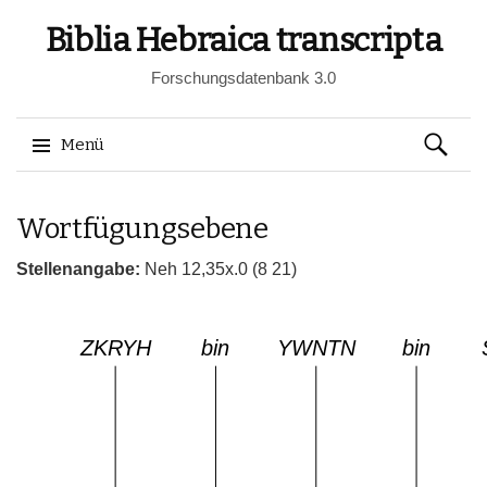
Biblia Hebraica transcripta
Forschungsdatenbank 3.0
Suchen
Menü
nach:
Springe
Wortfügungsebene
zum
Inhalt
Stellenangabe:
Neh 12,35x.0 (8 21)