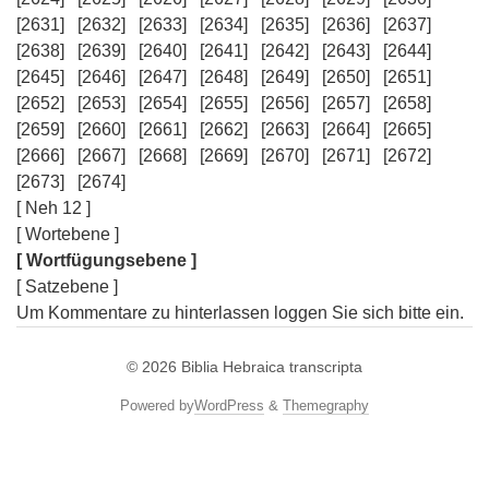
[2631]
[2632]
[2633]
[2634]
[2635]
[2636]
[2637]
[2638]
[2639]
[2640]
[2641]
[2642]
[2643]
[2644]
[2645]
[2646]
[2647]
[2648]
[2649]
[2650]
[2651]
[2652]
[2653]
[2654]
[2655]
[2656]
[2657]
[2658]
[2659]
[2660]
[2661]
[2662]
[2663]
[2664]
[2665]
[2666]
[2667]
[2668]
[2669]
[2670]
[2671]
[2672]
[2673]
[2674]
[ Neh 12 ]
[ Wortebene ]
[ Wortfügungsebene ]
[ Satzebene ]
Um Kommentare zu hinterlassen loggen Sie sich bitte ein.
© 2026
Biblia Hebraica transcripta
Powered by
WordPress
&
Themegraphy