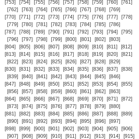
[753]
[754]
[755]
[756]
[757]
[758]
[759]
[760]
[761]
[762]
[763]
[764]
[765]
[766]
[767]
[768]
[769]
[770]
[771]
[772]
[773]
[774]
[775]
[776]
[777]
[778]
[779]
[780]
[781]
[782]
[783]
[784]
[785]
[786]
[787]
[788]
[789]
[790]
[791]
[792]
[793]
[794]
[795]
[796]
[797]
[798]
[799]
[800]
[801]
[802]
[803]
[804]
[805]
[806]
[807]
[808]
[809]
[810]
[811]
[812]
[813]
[814]
[815]
[816]
[817]
[818]
[819]
[820]
[821]
[822]
[823]
[824]
[825]
[826]
[827]
[828]
[829]
[830]
[831]
[832]
[833]
[834]
[835]
[836]
[837]
[838]
[839]
[840]
[841]
[842]
[843]
[844]
[845]
[846]
[847]
[848]
[849]
[850]
[851]
[852]
[853]
[854]
[855]
[856]
[857]
[858]
[859]
[860]
[861]
[862]
[863]
[864]
[865]
[866]
[867]
[868]
[869]
[870]
[871]
[872]
[873]
[874]
[875]
[876]
[877]
[878]
[879]
[880]
[881]
[882]
[883]
[884]
[885]
[886]
[887]
[888]
[889]
[890]
[891]
[892]
[893]
[894]
[895]
[896]
[897]
[898]
[899]
[900]
[901]
[902]
[903]
[904]
[905]
[906]
[907]
[908]
[909]
[910]
[911]
[912]
[913]
[914]
[915]