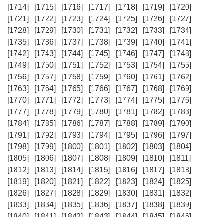
[1714]
[1715]
[1716]
[1717]
[1718]
[1719]
[1720]
[1721]
[1722]
[1723]
[1724]
[1725]
[1726]
[1727]
[1728]
[1729]
[1730]
[1731]
[1732]
[1733]
[1734]
[1735]
[1736]
[1737]
[1738]
[1739]
[1740]
[1741]
[1742]
[1743]
[1744]
[1745]
[1746]
[1747]
[1748]
[1749]
[1750]
[1751]
[1752]
[1753]
[1754]
[1755]
[1756]
[1757]
[1758]
[1759]
[1760]
[1761]
[1762]
[1763]
[1764]
[1765]
[1766]
[1767]
[1768]
[1769]
[1770]
[1771]
[1772]
[1773]
[1774]
[1775]
[1776]
[1777]
[1778]
[1779]
[1780]
[1781]
[1782]
[1783]
[1784]
[1785]
[1786]
[1787]
[1788]
[1789]
[1790]
[1791]
[1792]
[1793]
[1794]
[1795]
[1796]
[1797]
[1798]
[1799]
[1800]
[1801]
[1802]
[1803]
[1804]
[1805]
[1806]
[1807]
[1808]
[1809]
[1810]
[1811]
[1812]
[1813]
[1814]
[1815]
[1816]
[1817]
[1818]
[1819]
[1820]
[1821]
[1822]
[1823]
[1824]
[1825]
[1826]
[1827]
[1828]
[1829]
[1830]
[1831]
[1832]
[1833]
[1834]
[1835]
[1836]
[1837]
[1838]
[1839]
[1840]
[1841]
[1842]
[1843]
[1844]
[1845]
[1846]