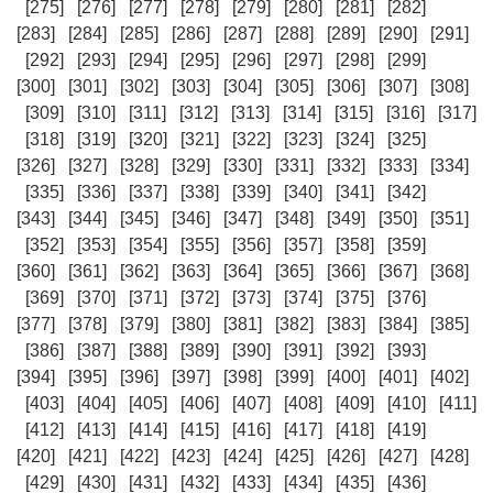
[275]
[276]
[277]
[278]
[279]
[280]
[281]
[282]
[283]
[284]
[285]
[286]
[287]
[288]
[289]
[290]
[291]
[292]
[293]
[294]
[295]
[296]
[297]
[298]
[299]
[300]
[301]
[302]
[303]
[304]
[305]
[306]
[307]
[308]
[309]
[310]
[311]
[312]
[313]
[314]
[315]
[316]
[317]
[318]
[319]
[320]
[321]
[322]
[323]
[324]
[325]
[326]
[327]
[328]
[329]
[330]
[331]
[332]
[333]
[334]
[335]
[336]
[337]
[338]
[339]
[340]
[341]
[342]
[343]
[344]
[345]
[346]
[347]
[348]
[349]
[350]
[351]
[352]
[353]
[354]
[355]
[356]
[357]
[358]
[359]
[360]
[361]
[362]
[363]
[364]
[365]
[366]
[367]
[368]
[369]
[370]
[371]
[372]
[373]
[374]
[375]
[376]
[377]
[378]
[379]
[380]
[381]
[382]
[383]
[384]
[385]
[386]
[387]
[388]
[389]
[390]
[391]
[392]
[393]
[394]
[395]
[396]
[397]
[398]
[399]
[400]
[401]
[402]
[403]
[404]
[405]
[406]
[407]
[408]
[409]
[410]
[411]
[412]
[413]
[414]
[415]
[416]
[417]
[418]
[419]
[420]
[421]
[422]
[423]
[424]
[425]
[426]
[427]
[428]
[429]
[430]
[431]
[432]
[433]
[434]
[435]
[436]