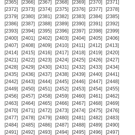
[2365]
[2366]
[2367]
[2368]
[2369]
[2370]
[2371]
[2372]
[2373]
[2374]
[2375]
[2376]
[2377]
[2378]
[2379]
[2380]
[2381]
[2382]
[2383]
[2384]
[2385]
[2386]
[2387]
[2388]
[2389]
[2390]
[2391]
[2392]
[2393]
[2394]
[2395]
[2396]
[2397]
[2398]
[2399]
[2400]
[2401]
[2402]
[2403]
[2404]
[2405]
[2406]
[2407]
[2408]
[2409]
[2410]
[2411]
[2412]
[2413]
[2414]
[2415]
[2416]
[2417]
[2418]
[2419]
[2420]
[2421]
[2422]
[2423]
[2424]
[2425]
[2426]
[2427]
[2428]
[2429]
[2430]
[2431]
[2432]
[2433]
[2434]
[2435]
[2436]
[2437]
[2438]
[2439]
[2440]
[2441]
[2442]
[2443]
[2444]
[2445]
[2446]
[2447]
[2448]
[2449]
[2450]
[2451]
[2452]
[2453]
[2454]
[2455]
[2456]
[2457]
[2458]
[2459]
[2460]
[2461]
[2462]
[2463]
[2464]
[2465]
[2466]
[2467]
[2468]
[2469]
[2470]
[2471]
[2472]
[2473]
[2474]
[2475]
[2476]
[2477]
[2478]
[2479]
[2480]
[2481]
[2482]
[2483]
[2484]
[2485]
[2486]
[2487]
[2488]
[2489]
[2490]
[2491]
[2492]
[2493]
[2494]
[2495]
[2496]
[2497]