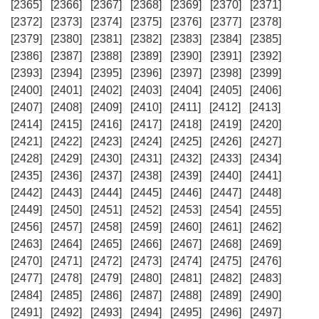
[2365]
[2366]
[2367]
[2368]
[2369]
[2370]
[2371]
[2372]
[2373]
[2374]
[2375]
[2376]
[2377]
[2378]
[2379]
[2380]
[2381]
[2382]
[2383]
[2384]
[2385]
[2386]
[2387]
[2388]
[2389]
[2390]
[2391]
[2392]
[2393]
[2394]
[2395]
[2396]
[2397]
[2398]
[2399]
[2400]
[2401]
[2402]
[2403]
[2404]
[2405]
[2406]
[2407]
[2408]
[2409]
[2410]
[2411]
[2412]
[2413]
[2414]
[2415]
[2416]
[2417]
[2418]
[2419]
[2420]
[2421]
[2422]
[2423]
[2424]
[2425]
[2426]
[2427]
[2428]
[2429]
[2430]
[2431]
[2432]
[2433]
[2434]
[2435]
[2436]
[2437]
[2438]
[2439]
[2440]
[2441]
[2442]
[2443]
[2444]
[2445]
[2446]
[2447]
[2448]
[2449]
[2450]
[2451]
[2452]
[2453]
[2454]
[2455]
[2456]
[2457]
[2458]
[2459]
[2460]
[2461]
[2462]
[2463]
[2464]
[2465]
[2466]
[2467]
[2468]
[2469]
[2470]
[2471]
[2472]
[2473]
[2474]
[2475]
[2476]
[2477]
[2478]
[2479]
[2480]
[2481]
[2482]
[2483]
[2484]
[2485]
[2486]
[2487]
[2488]
[2489]
[2490]
[2491]
[2492]
[2493]
[2494]
[2495]
[2496]
[2497]