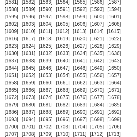
[1581]
[1582]
[1583]
[1584]
[1585]
[1586]
[1587]
[1588]
[1589]
[1590]
[1591]
[1592]
[1593]
[1594]
[1595]
[1596]
[1597]
[1598]
[1599]
[1600]
[1601]
[1602]
[1603]
[1604]
[1605]
[1606]
[1607]
[1608]
[1609]
[1610]
[1611]
[1612]
[1613]
[1614]
[1615]
[1616]
[1617]
[1618]
[1619]
[1620]
[1621]
[1622]
[1623]
[1624]
[1625]
[1626]
[1627]
[1628]
[1629]
[1630]
[1631]
[1632]
[1633]
[1634]
[1635]
[1636]
[1637]
[1638]
[1639]
[1640]
[1641]
[1642]
[1643]
[1644]
[1645]
[1646]
[1647]
[1648]
[1649]
[1650]
[1651]
[1652]
[1653]
[1654]
[1655]
[1656]
[1657]
[1658]
[1659]
[1660]
[1661]
[1662]
[1663]
[1664]
[1665]
[1666]
[1667]
[1668]
[1669]
[1670]
[1671]
[1672]
[1673]
[1674]
[1675]
[1676]
[1677]
[1678]
[1679]
[1680]
[1681]
[1682]
[1683]
[1684]
[1685]
[1686]
[1687]
[1688]
[1689]
[1690]
[1691]
[1692]
[1693]
[1694]
[1695]
[1696]
[1697]
[1698]
[1699]
[1700]
[1701]
[1702]
[1703]
[1704]
[1705]
[1706]
[1707]
[1708]
[1709]
[1710]
[1711]
[1712]
[1713]