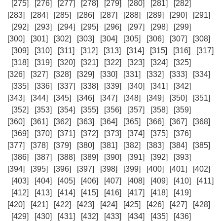
[275]
[276]
[277]
[278]
[279]
[280]
[281]
[282]
[283]
[284]
[285]
[286]
[287]
[288]
[289]
[290]
[291]
[292]
[293]
[294]
[295]
[296]
[297]
[298]
[299]
[300]
[301]
[302]
[303]
[304]
[305]
[306]
[307]
[308]
[309]
[310]
[311]
[312]
[313]
[314]
[315]
[316]
[317]
[318]
[319]
[320]
[321]
[322]
[323]
[324]
[325]
[326]
[327]
[328]
[329]
[330]
[331]
[332]
[333]
[334]
[335]
[336]
[337]
[338]
[339]
[340]
[341]
[342]
[343]
[344]
[345]
[346]
[347]
[348]
[349]
[350]
[351]
[352]
[353]
[354]
[355]
[356]
[357]
[358]
[359]
[360]
[361]
[362]
[363]
[364]
[365]
[366]
[367]
[368]
[369]
[370]
[371]
[372]
[373]
[374]
[375]
[376]
[377]
[378]
[379]
[380]
[381]
[382]
[383]
[384]
[385]
[386]
[387]
[388]
[389]
[390]
[391]
[392]
[393]
[394]
[395]
[396]
[397]
[398]
[399]
[400]
[401]
[402]
[403]
[404]
[405]
[406]
[407]
[408]
[409]
[410]
[411]
[412]
[413]
[414]
[415]
[416]
[417]
[418]
[419]
[420]
[421]
[422]
[423]
[424]
[425]
[426]
[427]
[428]
[429]
[430]
[431]
[432]
[433]
[434]
[435]
[436]