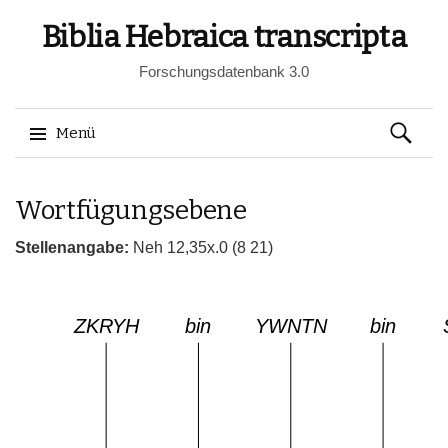
Biblia Hebraica transcripta
Forschungsdatenbank 3.0
Suchen
Menü
nach:
Springe
Wortfügungsebene
zum
Inhalt
Stellenangabe:
Neh 12,35x.0 (8 21)