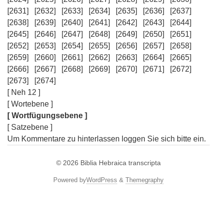
[2631]
[2632]
[2633]
[2634]
[2635]
[2636]
[2637]
[2638]
[2639]
[2640]
[2641]
[2642]
[2643]
[2644]
[2645]
[2646]
[2647]
[2648]
[2649]
[2650]
[2651]
[2652]
[2653]
[2654]
[2655]
[2656]
[2657]
[2658]
[2659]
[2660]
[2661]
[2662]
[2663]
[2664]
[2665]
[2666]
[2667]
[2668]
[2669]
[2670]
[2671]
[2672]
[2673]
[2674]
[ Neh 12 ]
[ Wortebene ]
[ Wortfügungsebene ]
[ Satzebene ]
Um Kommentare zu hinterlassen loggen Sie sich bitte ein.
© 2026
Biblia Hebraica transcripta
Powered by
WordPress
&
Themegraphy