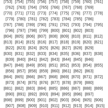
[753]
[754]
[755]
[756]
[757]
[758]
[759]
[760]
[761]
[762]
[763]
[764]
[765]
[766]
[767]
[768]
[769]
[770]
[771]
[772]
[773]
[774]
[775]
[776]
[777]
[778]
[779]
[780]
[781]
[782]
[783]
[784]
[785]
[786]
[787]
[788]
[789]
[790]
[791]
[792]
[793]
[794]
[795]
[796]
[797]
[798]
[799]
[800]
[801]
[802]
[803]
[804]
[805]
[806]
[807]
[808]
[809]
[810]
[811]
[812]
[813]
[814]
[815]
[816]
[817]
[818]
[819]
[820]
[821]
[822]
[823]
[824]
[825]
[826]
[827]
[828]
[829]
[830]
[831]
[832]
[833]
[834]
[835]
[836]
[837]
[838]
[839]
[840]
[841]
[842]
[843]
[844]
[845]
[846]
[847]
[848]
[849]
[850]
[851]
[852]
[853]
[854]
[855]
[856]
[857]
[858]
[859]
[860]
[861]
[862]
[863]
[864]
[865]
[866]
[867]
[868]
[869]
[870]
[871]
[872]
[873]
[874]
[875]
[876]
[877]
[878]
[879]
[880]
[881]
[882]
[883]
[884]
[885]
[886]
[887]
[888]
[889]
[890]
[891]
[892]
[893]
[894]
[895]
[896]
[897]
[898]
[899]
[900]
[901]
[902]
[903]
[904]
[905]
[906]
[907]
[908]
[909]
[910]
[911]
[912]
[913]
[914]
[915]