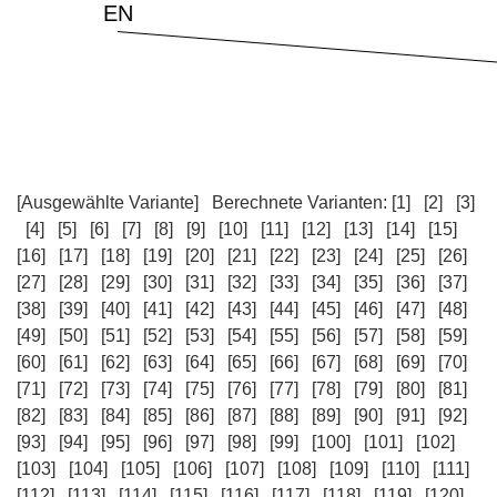
[Ausgewählte Variante]
Berechnete Varianten:
[1]
[2]
[3]
[4]
[5]
[6]
[7]
[8]
[9]
[10]
[11]
[12]
[13]
[14]
[15]
[16]
[17]
[18]
[19]
[20]
[21]
[22]
[23]
[24]
[25]
[26]
[27]
[28]
[29]
[30]
[31]
[32]
[33]
[34]
[35]
[36]
[37]
[38]
[39]
[40]
[41]
[42]
[43]
[44]
[45]
[46]
[47]
[48]
[49]
[50]
[51]
[52]
[53]
[54]
[55]
[56]
[57]
[58]
[59]
[60]
[61]
[62]
[63]
[64]
[65]
[66]
[67]
[68]
[69]
[70]
[71]
[72]
[73]
[74]
[75]
[76]
[77]
[78]
[79]
[80]
[81]
[82]
[83]
[84]
[85]
[86]
[87]
[88]
[89]
[90]
[91]
[92]
[93]
[94]
[95]
[96]
[97]
[98]
[99]
[100]
[101]
[102]
[103]
[104]
[105]
[106]
[107]
[108]
[109]
[110]
[111]
[112]
[113]
[114]
[115]
[116]
[117]
[118]
[119]
[120]