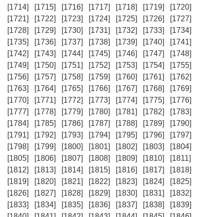
[1714]
[1715]
[1716]
[1717]
[1718]
[1719]
[1720]
[1721]
[1722]
[1723]
[1724]
[1725]
[1726]
[1727]
[1728]
[1729]
[1730]
[1731]
[1732]
[1733]
[1734]
[1735]
[1736]
[1737]
[1738]
[1739]
[1740]
[1741]
[1742]
[1743]
[1744]
[1745]
[1746]
[1747]
[1748]
[1749]
[1750]
[1751]
[1752]
[1753]
[1754]
[1755]
[1756]
[1757]
[1758]
[1759]
[1760]
[1761]
[1762]
[1763]
[1764]
[1765]
[1766]
[1767]
[1768]
[1769]
[1770]
[1771]
[1772]
[1773]
[1774]
[1775]
[1776]
[1777]
[1778]
[1779]
[1780]
[1781]
[1782]
[1783]
[1784]
[1785]
[1786]
[1787]
[1788]
[1789]
[1790]
[1791]
[1792]
[1793]
[1794]
[1795]
[1796]
[1797]
[1798]
[1799]
[1800]
[1801]
[1802]
[1803]
[1804]
[1805]
[1806]
[1807]
[1808]
[1809]
[1810]
[1811]
[1812]
[1813]
[1814]
[1815]
[1816]
[1817]
[1818]
[1819]
[1820]
[1821]
[1822]
[1823]
[1824]
[1825]
[1826]
[1827]
[1828]
[1829]
[1830]
[1831]
[1832]
[1833]
[1834]
[1835]
[1836]
[1837]
[1838]
[1839]
[1840]
[1841]
[1842]
[1843]
[1844]
[1845]
[1846]