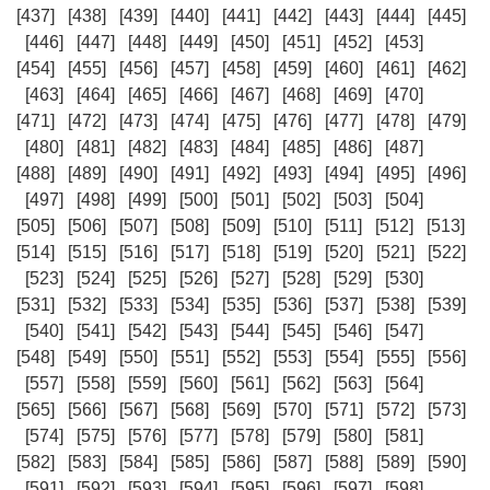
[437]
[438]
[439]
[440]
[441]
[442]
[443]
[444]
[445]
[446]
[447]
[448]
[449]
[450]
[451]
[452]
[453]
[454]
[455]
[456]
[457]
[458]
[459]
[460]
[461]
[462]
[463]
[464]
[465]
[466]
[467]
[468]
[469]
[470]
[471]
[472]
[473]
[474]
[475]
[476]
[477]
[478]
[479]
[480]
[481]
[482]
[483]
[484]
[485]
[486]
[487]
[488]
[489]
[490]
[491]
[492]
[493]
[494]
[495]
[496]
[497]
[498]
[499]
[500]
[501]
[502]
[503]
[504]
[505]
[506]
[507]
[508]
[509]
[510]
[511]
[512]
[513]
[514]
[515]
[516]
[517]
[518]
[519]
[520]
[521]
[522]
[523]
[524]
[525]
[526]
[527]
[528]
[529]
[530]
[531]
[532]
[533]
[534]
[535]
[536]
[537]
[538]
[539]
[540]
[541]
[542]
[543]
[544]
[545]
[546]
[547]
[548]
[549]
[550]
[551]
[552]
[553]
[554]
[555]
[556]
[557]
[558]
[559]
[560]
[561]
[562]
[563]
[564]
[565]
[566]
[567]
[568]
[569]
[570]
[571]
[572]
[573]
[574]
[575]
[576]
[577]
[578]
[579]
[580]
[581]
[582]
[583]
[584]
[585]
[586]
[587]
[588]
[589]
[590]
[591]
[592]
[593]
[594]
[595]
[596]
[597]
[598]