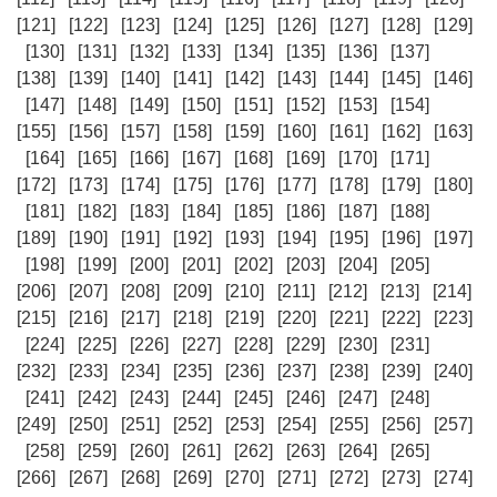
[121]
[122]
[123]
[124]
[125]
[126]
[127]
[128]
[129]
[130]
[131]
[132]
[133]
[134]
[135]
[136]
[137]
[138]
[139]
[140]
[141]
[142]
[143]
[144]
[145]
[146]
[147]
[148]
[149]
[150]
[151]
[152]
[153]
[154]
[155]
[156]
[157]
[158]
[159]
[160]
[161]
[162]
[163]
[164]
[165]
[166]
[167]
[168]
[169]
[170]
[171]
[172]
[173]
[174]
[175]
[176]
[177]
[178]
[179]
[180]
[181]
[182]
[183]
[184]
[185]
[186]
[187]
[188]
[189]
[190]
[191]
[192]
[193]
[194]
[195]
[196]
[197]
[198]
[199]
[200]
[201]
[202]
[203]
[204]
[205]
[206]
[207]
[208]
[209]
[210]
[211]
[212]
[213]
[214]
[215]
[216]
[217]
[218]
[219]
[220]
[221]
[222]
[223]
[224]
[225]
[226]
[227]
[228]
[229]
[230]
[231]
[232]
[233]
[234]
[235]
[236]
[237]
[238]
[239]
[240]
[241]
[242]
[243]
[244]
[245]
[246]
[247]
[248]
[249]
[250]
[251]
[252]
[253]
[254]
[255]
[256]
[257]
[258]
[259]
[260]
[261]
[262]
[263]
[264]
[265]
[266]
[267]
[268]
[269]
[270]
[271]
[272]
[273]
[274]