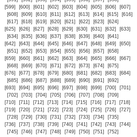
[599]
[600]
[601]
[602]
[603]
[604]
[605]
[606]
[607]
[608]
[609]
[610]
[611]
[612]
[613]
[614]
[615]
[616]
[617]
[618]
[619]
[620]
[621]
[622]
[623]
[624]
[625]
[626]
[627]
[628]
[629]
[630]
[631]
[632]
[633]
[634]
[635]
[636]
[637]
[638]
[639]
[640]
[641]
[642]
[643]
[644]
[645]
[646]
[647]
[648]
[649]
[650]
[651]
[652]
[653]
[654]
[655]
[656]
[657]
[658]
[659]
[660]
[661]
[662]
[663]
[664]
[665]
[666]
[667]
[668]
[669]
[670]
[671]
[672]
[673]
[674]
[675]
[676]
[677]
[678]
[679]
[680]
[681]
[682]
[683]
[684]
[685]
[686]
[687]
[688]
[689]
[690]
[691]
[692]
[693]
[694]
[695]
[696]
[697]
[698]
[699]
[700]
[701]
[702]
[703]
[704]
[705]
[706]
[707]
[708]
[709]
[710]
[711]
[712]
[713]
[714]
[715]
[716]
[717]
[718]
[719]
[720]
[721]
[722]
[723]
[724]
[725]
[726]
[727]
[728]
[729]
[730]
[731]
[732]
[733]
[734]
[735]
[736]
[737]
[738]
[739]
[740]
[741]
[742]
[743]
[744]
[745]
[746]
[747]
[748]
[749]
[750]
[751]
[752]