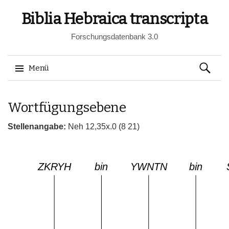
Biblia Hebraica transcripta
Forschungsdatenbank 3.0
Suchen
Menü
nach:
Springe
Wortfügungsebene
zum
Inhalt
Stellenangabe:
Neh 12,35x.0 (8 21)