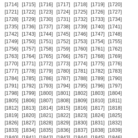
[1714]
[1715]
[1716]
[1717]
[1718]
[1719]
[1720]
[1721]
[1722]
[1723]
[1724]
[1725]
[1726]
[1727]
[1728]
[1729]
[1730]
[1731]
[1732]
[1733]
[1734]
[1735]
[1736]
[1737]
[1738]
[1739]
[1740]
[1741]
[1742]
[1743]
[1744]
[1745]
[1746]
[1747]
[1748]
[1749]
[1750]
[1751]
[1752]
[1753]
[1754]
[1755]
[1756]
[1757]
[1758]
[1759]
[1760]
[1761]
[1762]
[1763]
[1764]
[1765]
[1766]
[1767]
[1768]
[1769]
[1770]
[1771]
[1772]
[1773]
[1774]
[1775]
[1776]
[1777]
[1778]
[1779]
[1780]
[1781]
[1782]
[1783]
[1784]
[1785]
[1786]
[1787]
[1788]
[1789]
[1790]
[1791]
[1792]
[1793]
[1794]
[1795]
[1796]
[1797]
[1798]
[1799]
[1800]
[1801]
[1802]
[1803]
[1804]
[1805]
[1806]
[1807]
[1808]
[1809]
[1810]
[1811]
[1812]
[1813]
[1814]
[1815]
[1816]
[1817]
[1818]
[1819]
[1820]
[1821]
[1822]
[1823]
[1824]
[1825]
[1826]
[1827]
[1828]
[1829]
[1830]
[1831]
[1832]
[1833]
[1834]
[1835]
[1836]
[1837]
[1838]
[1839]
[1840]
[1841]
[1842]
[1843]
[1844]
[1845]
[1846]