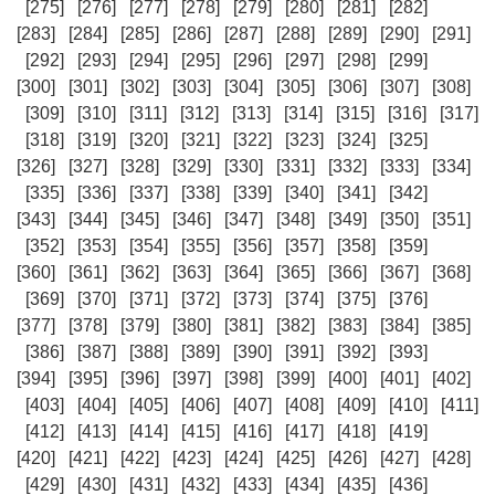
[275]
[276]
[277]
[278]
[279]
[280]
[281]
[282]
[283]
[284]
[285]
[286]
[287]
[288]
[289]
[290]
[291]
[292]
[293]
[294]
[295]
[296]
[297]
[298]
[299]
[300]
[301]
[302]
[303]
[304]
[305]
[306]
[307]
[308]
[309]
[310]
[311]
[312]
[313]
[314]
[315]
[316]
[317]
[318]
[319]
[320]
[321]
[322]
[323]
[324]
[325]
[326]
[327]
[328]
[329]
[330]
[331]
[332]
[333]
[334]
[335]
[336]
[337]
[338]
[339]
[340]
[341]
[342]
[343]
[344]
[345]
[346]
[347]
[348]
[349]
[350]
[351]
[352]
[353]
[354]
[355]
[356]
[357]
[358]
[359]
[360]
[361]
[362]
[363]
[364]
[365]
[366]
[367]
[368]
[369]
[370]
[371]
[372]
[373]
[374]
[375]
[376]
[377]
[378]
[379]
[380]
[381]
[382]
[383]
[384]
[385]
[386]
[387]
[388]
[389]
[390]
[391]
[392]
[393]
[394]
[395]
[396]
[397]
[398]
[399]
[400]
[401]
[402]
[403]
[404]
[405]
[406]
[407]
[408]
[409]
[410]
[411]
[412]
[413]
[414]
[415]
[416]
[417]
[418]
[419]
[420]
[421]
[422]
[423]
[424]
[425]
[426]
[427]
[428]
[429]
[430]
[431]
[432]
[433]
[434]
[435]
[436]