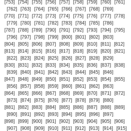
[753]
[754]
[755]
[756]
[757]
[758]
[759]
[760]
[761]
[762]
[763]
[764]
[765]
[766]
[767]
[768]
[769]
[770]
[771]
[772]
[773]
[774]
[775]
[776]
[777]
[778]
[779]
[780]
[781]
[782]
[783]
[784]
[785]
[786]
[787]
[788]
[789]
[790]
[791]
[792]
[793]
[794]
[795]
[796]
[797]
[798]
[799]
[800]
[801]
[802]
[803]
[804]
[805]
[806]
[807]
[808]
[809]
[810]
[811]
[812]
[813]
[814]
[815]
[816]
[817]
[818]
[819]
[820]
[821]
[822]
[823]
[824]
[825]
[826]
[827]
[828]
[829]
[830]
[831]
[832]
[833]
[834]
[835]
[836]
[837]
[838]
[839]
[840]
[841]
[842]
[843]
[844]
[845]
[846]
[847]
[848]
[849]
[850]
[851]
[852]
[853]
[854]
[855]
[856]
[857]
[858]
[859]
[860]
[861]
[862]
[863]
[864]
[865]
[866]
[867]
[868]
[869]
[870]
[871]
[872]
[873]
[874]
[875]
[876]
[877]
[878]
[879]
[880]
[881]
[882]
[883]
[884]
[885]
[886]
[887]
[888]
[889]
[890]
[891]
[892]
[893]
[894]
[895]
[896]
[897]
[898]
[899]
[900]
[901]
[902]
[903]
[904]
[905]
[906]
[907]
[908]
[909]
[910]
[911]
[912]
[913]
[914]
[915]