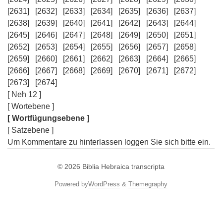
[2631]
[2632]
[2633]
[2634]
[2635]
[2636]
[2637]
[2638]
[2639]
[2640]
[2641]
[2642]
[2643]
[2644]
[2645]
[2646]
[2647]
[2648]
[2649]
[2650]
[2651]
[2652]
[2653]
[2654]
[2655]
[2656]
[2657]
[2658]
[2659]
[2660]
[2661]
[2662]
[2663]
[2664]
[2665]
[2666]
[2667]
[2668]
[2669]
[2670]
[2671]
[2672]
[2673]
[2674]
[ Neh 12 ]
[ Wortebene ]
[ Wortfügungsebene ]
[ Satzebene ]
Um Kommentare zu hinterlassen loggen Sie sich bitte ein.
© 2026
Biblia Hebraica transcripta
Powered by
WordPress
&
Themegraphy