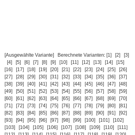
[Ausgewählte Variante]
Berechnete Varianten:
[1]
[2]
[3]
[4]
[5]
[6]
[7]
[8]
[9]
[10]
[11]
[12]
[13]
[14]
[15]
[16]
[17]
[18]
[19]
[20]
[21]
[22]
[23]
[24]
[25]
[26]
[27]
[28]
[29]
[30]
[31]
[32]
[33]
[34]
[35]
[36]
[37]
[38]
[39]
[40]
[41]
[42]
[43]
[44]
[45]
[46]
[47]
[48]
[49]
[50]
[51]
[52]
[53]
[54]
[55]
[56]
[57]
[58]
[59]
[60]
[61]
[62]
[63]
[64]
[65]
[66]
[67]
[68]
[69]
[70]
[71]
[72]
[73]
[74]
[75]
[76]
[77]
[78]
[79]
[80]
[81]
[82]
[83]
[84]
[85]
[86]
[87]
[88]
[89]
[90]
[91]
[92]
[93]
[94]
[95]
[96]
[97]
[98]
[99]
[100]
[101]
[102]
[103]
[104]
[105]
[106]
[107]
[108]
[109]
[110]
[111]
[112]
[113]
[114]
[115]
[116]
[117]
[118]
[119]
[120]