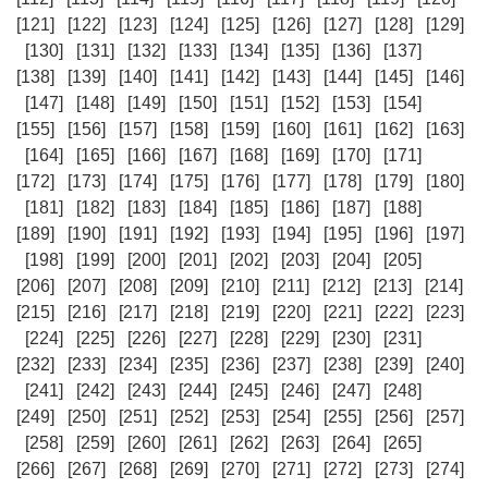
[121]
[122]
[123]
[124]
[125]
[126]
[127]
[128]
[129]
[130]
[131]
[132]
[133]
[134]
[135]
[136]
[137]
[138]
[139]
[140]
[141]
[142]
[143]
[144]
[145]
[146]
[147]
[148]
[149]
[150]
[151]
[152]
[153]
[154]
[155]
[156]
[157]
[158]
[159]
[160]
[161]
[162]
[163]
[164]
[165]
[166]
[167]
[168]
[169]
[170]
[171]
[172]
[173]
[174]
[175]
[176]
[177]
[178]
[179]
[180]
[181]
[182]
[183]
[184]
[185]
[186]
[187]
[188]
[189]
[190]
[191]
[192]
[193]
[194]
[195]
[196]
[197]
[198]
[199]
[200]
[201]
[202]
[203]
[204]
[205]
[206]
[207]
[208]
[209]
[210]
[211]
[212]
[213]
[214]
[215]
[216]
[217]
[218]
[219]
[220]
[221]
[222]
[223]
[224]
[225]
[226]
[227]
[228]
[229]
[230]
[231]
[232]
[233]
[234]
[235]
[236]
[237]
[238]
[239]
[240]
[241]
[242]
[243]
[244]
[245]
[246]
[247]
[248]
[249]
[250]
[251]
[252]
[253]
[254]
[255]
[256]
[257]
[258]
[259]
[260]
[261]
[262]
[263]
[264]
[265]
[266]
[267]
[268]
[269]
[270]
[271]
[272]
[273]
[274]