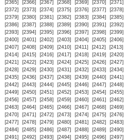
[2365]
[2366]
[2367]
[2368]
[2369]
[2370]
[2371]
[2372]
[2373]
[2374]
[2375]
[2376]
[2377]
[2378]
[2379]
[2380]
[2381]
[2382]
[2383]
[2384]
[2385]
[2386]
[2387]
[2388]
[2389]
[2390]
[2391]
[2392]
[2393]
[2394]
[2395]
[2396]
[2397]
[2398]
[2399]
[2400]
[2401]
[2402]
[2403]
[2404]
[2405]
[2406]
[2407]
[2408]
[2409]
[2410]
[2411]
[2412]
[2413]
[2414]
[2415]
[2416]
[2417]
[2418]
[2419]
[2420]
[2421]
[2422]
[2423]
[2424]
[2425]
[2426]
[2427]
[2428]
[2429]
[2430]
[2431]
[2432]
[2433]
[2434]
[2435]
[2436]
[2437]
[2438]
[2439]
[2440]
[2441]
[2442]
[2443]
[2444]
[2445]
[2446]
[2447]
[2448]
[2449]
[2450]
[2451]
[2452]
[2453]
[2454]
[2455]
[2456]
[2457]
[2458]
[2459]
[2460]
[2461]
[2462]
[2463]
[2464]
[2465]
[2466]
[2467]
[2468]
[2469]
[2470]
[2471]
[2472]
[2473]
[2474]
[2475]
[2476]
[2477]
[2478]
[2479]
[2480]
[2481]
[2482]
[2483]
[2484]
[2485]
[2486]
[2487]
[2488]
[2489]
[2490]
[2491]
[2492]
[2493]
[2494]
[2495]
[2496]
[2497]