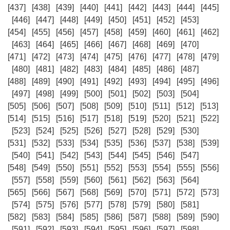
[437]
[438]
[439]
[440]
[441]
[442]
[443]
[444]
[445]
[446]
[447]
[448]
[449]
[450]
[451]
[452]
[453]
[454]
[455]
[456]
[457]
[458]
[459]
[460]
[461]
[462]
[463]
[464]
[465]
[466]
[467]
[468]
[469]
[470]
[471]
[472]
[473]
[474]
[475]
[476]
[477]
[478]
[479]
[480]
[481]
[482]
[483]
[484]
[485]
[486]
[487]
[488]
[489]
[490]
[491]
[492]
[493]
[494]
[495]
[496]
[497]
[498]
[499]
[500]
[501]
[502]
[503]
[504]
[505]
[506]
[507]
[508]
[509]
[510]
[511]
[512]
[513]
[514]
[515]
[516]
[517]
[518]
[519]
[520]
[521]
[522]
[523]
[524]
[525]
[526]
[527]
[528]
[529]
[530]
[531]
[532]
[533]
[534]
[535]
[536]
[537]
[538]
[539]
[540]
[541]
[542]
[543]
[544]
[545]
[546]
[547]
[548]
[549]
[550]
[551]
[552]
[553]
[554]
[555]
[556]
[557]
[558]
[559]
[560]
[561]
[562]
[563]
[564]
[565]
[566]
[567]
[568]
[569]
[570]
[571]
[572]
[573]
[574]
[575]
[576]
[577]
[578]
[579]
[580]
[581]
[582]
[583]
[584]
[585]
[586]
[587]
[588]
[589]
[590]
[591]
[592]
[593]
[594]
[595]
[596]
[597]
[598]