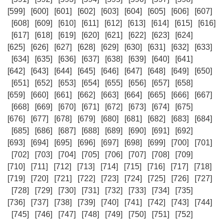
[599]
[600]
[601]
[602]
[603]
[604]
[605]
[606]
[607]
[608]
[609]
[610]
[611]
[612]
[613]
[614]
[615]
[616]
[617]
[618]
[619]
[620]
[621]
[622]
[623]
[624]
[625]
[626]
[627]
[628]
[629]
[630]
[631]
[632]
[633]
[634]
[635]
[636]
[637]
[638]
[639]
[640]
[641]
[642]
[643]
[644]
[645]
[646]
[647]
[648]
[649]
[650]
[651]
[652]
[653]
[654]
[655]
[656]
[657]
[658]
[659]
[660]
[661]
[662]
[663]
[664]
[665]
[666]
[667]
[668]
[669]
[670]
[671]
[672]
[673]
[674]
[675]
[676]
[677]
[678]
[679]
[680]
[681]
[682]
[683]
[684]
[685]
[686]
[687]
[688]
[689]
[690]
[691]
[692]
[693]
[694]
[695]
[696]
[697]
[698]
[699]
[700]
[701]
[702]
[703]
[704]
[705]
[706]
[707]
[708]
[709]
[710]
[711]
[712]
[713]
[714]
[715]
[716]
[717]
[718]
[719]
[720]
[721]
[722]
[723]
[724]
[725]
[726]
[727]
[728]
[729]
[730]
[731]
[732]
[733]
[734]
[735]
[736]
[737]
[738]
[739]
[740]
[741]
[742]
[743]
[744]
[745]
[746]
[747]
[748]
[749]
[750]
[751]
[752]