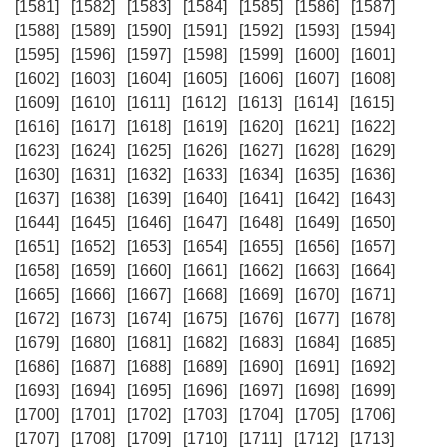
[1581]
[1582]
[1583]
[1584]
[1585]
[1586]
[1587]
[1588]
[1589]
[1590]
[1591]
[1592]
[1593]
[1594]
[1595]
[1596]
[1597]
[1598]
[1599]
[1600]
[1601]
[1602]
[1603]
[1604]
[1605]
[1606]
[1607]
[1608]
[1609]
[1610]
[1611]
[1612]
[1613]
[1614]
[1615]
[1616]
[1617]
[1618]
[1619]
[1620]
[1621]
[1622]
[1623]
[1624]
[1625]
[1626]
[1627]
[1628]
[1629]
[1630]
[1631]
[1632]
[1633]
[1634]
[1635]
[1636]
[1637]
[1638]
[1639]
[1640]
[1641]
[1642]
[1643]
[1644]
[1645]
[1646]
[1647]
[1648]
[1649]
[1650]
[1651]
[1652]
[1653]
[1654]
[1655]
[1656]
[1657]
[1658]
[1659]
[1660]
[1661]
[1662]
[1663]
[1664]
[1665]
[1666]
[1667]
[1668]
[1669]
[1670]
[1671]
[1672]
[1673]
[1674]
[1675]
[1676]
[1677]
[1678]
[1679]
[1680]
[1681]
[1682]
[1683]
[1684]
[1685]
[1686]
[1687]
[1688]
[1689]
[1690]
[1691]
[1692]
[1693]
[1694]
[1695]
[1696]
[1697]
[1698]
[1699]
[1700]
[1701]
[1702]
[1703]
[1704]
[1705]
[1706]
[1707]
[1708]
[1709]
[1710]
[1711]
[1712]
[1713]