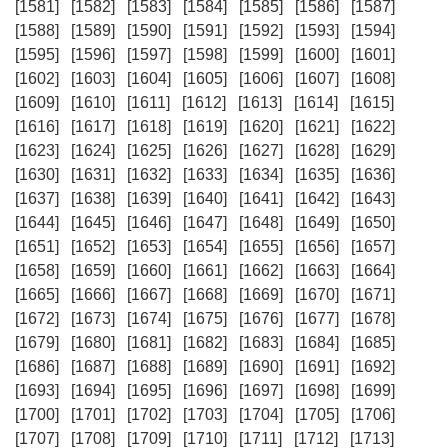
[1581]
[1582]
[1583]
[1584]
[1585]
[1586]
[1587]
[1588]
[1589]
[1590]
[1591]
[1592]
[1593]
[1594]
[1595]
[1596]
[1597]
[1598]
[1599]
[1600]
[1601]
[1602]
[1603]
[1604]
[1605]
[1606]
[1607]
[1608]
[1609]
[1610]
[1611]
[1612]
[1613]
[1614]
[1615]
[1616]
[1617]
[1618]
[1619]
[1620]
[1621]
[1622]
[1623]
[1624]
[1625]
[1626]
[1627]
[1628]
[1629]
[1630]
[1631]
[1632]
[1633]
[1634]
[1635]
[1636]
[1637]
[1638]
[1639]
[1640]
[1641]
[1642]
[1643]
[1644]
[1645]
[1646]
[1647]
[1648]
[1649]
[1650]
[1651]
[1652]
[1653]
[1654]
[1655]
[1656]
[1657]
[1658]
[1659]
[1660]
[1661]
[1662]
[1663]
[1664]
[1665]
[1666]
[1667]
[1668]
[1669]
[1670]
[1671]
[1672]
[1673]
[1674]
[1675]
[1676]
[1677]
[1678]
[1679]
[1680]
[1681]
[1682]
[1683]
[1684]
[1685]
[1686]
[1687]
[1688]
[1689]
[1690]
[1691]
[1692]
[1693]
[1694]
[1695]
[1696]
[1697]
[1698]
[1699]
[1700]
[1701]
[1702]
[1703]
[1704]
[1705]
[1706]
[1707]
[1708]
[1709]
[1710]
[1711]
[1712]
[1713]