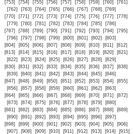
[753]
[754]
[755]
[756]
[757]
[758]
[759]
[760]
[761]
[762]
[763]
[764]
[765]
[766]
[767]
[768]
[769]
[770]
[771]
[772]
[773]
[774]
[775]
[776]
[777]
[778]
[779]
[780]
[781]
[782]
[783]
[784]
[785]
[786]
[787]
[788]
[789]
[790]
[791]
[792]
[793]
[794]
[795]
[796]
[797]
[798]
[799]
[800]
[801]
[802]
[803]
[804]
[805]
[806]
[807]
[808]
[809]
[810]
[811]
[812]
[813]
[814]
[815]
[816]
[817]
[818]
[819]
[820]
[821]
[822]
[823]
[824]
[825]
[826]
[827]
[828]
[829]
[830]
[831]
[832]
[833]
[834]
[835]
[836]
[837]
[838]
[839]
[840]
[841]
[842]
[843]
[844]
[845]
[846]
[847]
[848]
[849]
[850]
[851]
[852]
[853]
[854]
[855]
[856]
[857]
[858]
[859]
[860]
[861]
[862]
[863]
[864]
[865]
[866]
[867]
[868]
[869]
[870]
[871]
[872]
[873]
[874]
[875]
[876]
[877]
[878]
[879]
[880]
[881]
[882]
[883]
[884]
[885]
[886]
[887]
[888]
[889]
[890]
[891]
[892]
[893]
[894]
[895]
[896]
[897]
[898]
[899]
[900]
[901]
[902]
[903]
[904]
[905]
[906]
[907]
[908]
[909]
[910]
[911]
[912]
[913]
[914]
[915]