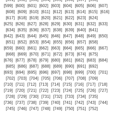
[599]
[600]
[601]
[602]
[603]
[604]
[605]
[606]
[607]
[608]
[609]
[610]
[611]
[612]
[613]
[614]
[615]
[616]
[617]
[618]
[619]
[620]
[621]
[622]
[623]
[624]
[625]
[626]
[627]
[628]
[629]
[630]
[631]
[632]
[633]
[634]
[635]
[636]
[637]
[638]
[639]
[640]
[641]
[642]
[643]
[644]
[645]
[646]
[647]
[648]
[649]
[650]
[651]
[652]
[653]
[654]
[655]
[656]
[657]
[658]
[659]
[660]
[661]
[662]
[663]
[664]
[665]
[666]
[667]
[668]
[669]
[670]
[671]
[672]
[673]
[674]
[675]
[676]
[677]
[678]
[679]
[680]
[681]
[682]
[683]
[684]
[685]
[686]
[687]
[688]
[689]
[690]
[691]
[692]
[693]
[694]
[695]
[696]
[697]
[698]
[699]
[700]
[701]
[702]
[703]
[704]
[705]
[706]
[707]
[708]
[709]
[710]
[711]
[712]
[713]
[714]
[715]
[716]
[717]
[718]
[719]
[720]
[721]
[722]
[723]
[724]
[725]
[726]
[727]
[728]
[729]
[730]
[731]
[732]
[733]
[734]
[735]
[736]
[737]
[738]
[739]
[740]
[741]
[742]
[743]
[744]
[745]
[746]
[747]
[748]
[749]
[750]
[751]
[752]