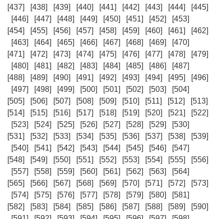
[437]
[438]
[439]
[440]
[441]
[442]
[443]
[444]
[445]
[446]
[447]
[448]
[449]
[450]
[451]
[452]
[453]
[454]
[455]
[456]
[457]
[458]
[459]
[460]
[461]
[462]
[463]
[464]
[465]
[466]
[467]
[468]
[469]
[470]
[471]
[472]
[473]
[474]
[475]
[476]
[477]
[478]
[479]
[480]
[481]
[482]
[483]
[484]
[485]
[486]
[487]
[488]
[489]
[490]
[491]
[492]
[493]
[494]
[495]
[496]
[497]
[498]
[499]
[500]
[501]
[502]
[503]
[504]
[505]
[506]
[507]
[508]
[509]
[510]
[511]
[512]
[513]
[514]
[515]
[516]
[517]
[518]
[519]
[520]
[521]
[522]
[523]
[524]
[525]
[526]
[527]
[528]
[529]
[530]
[531]
[532]
[533]
[534]
[535]
[536]
[537]
[538]
[539]
[540]
[541]
[542]
[543]
[544]
[545]
[546]
[547]
[548]
[549]
[550]
[551]
[552]
[553]
[554]
[555]
[556]
[557]
[558]
[559]
[560]
[561]
[562]
[563]
[564]
[565]
[566]
[567]
[568]
[569]
[570]
[571]
[572]
[573]
[574]
[575]
[576]
[577]
[578]
[579]
[580]
[581]
[582]
[583]
[584]
[585]
[586]
[587]
[588]
[589]
[590]
[591]
[592]
[593]
[594]
[595]
[596]
[597]
[598]