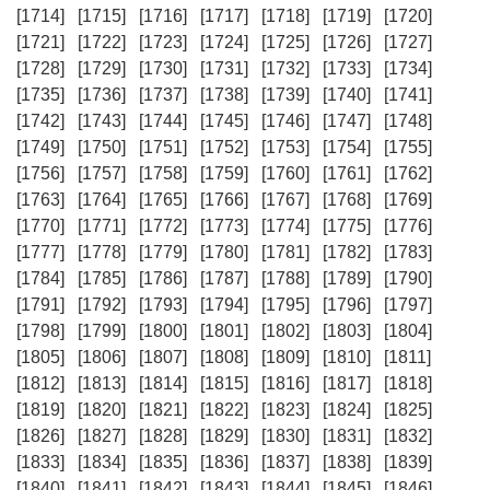
[1714]
[1715]
[1716]
[1717]
[1718]
[1719]
[1720]
[1721]
[1722]
[1723]
[1724]
[1725]
[1726]
[1727]
[1728]
[1729]
[1730]
[1731]
[1732]
[1733]
[1734]
[1735]
[1736]
[1737]
[1738]
[1739]
[1740]
[1741]
[1742]
[1743]
[1744]
[1745]
[1746]
[1747]
[1748]
[1749]
[1750]
[1751]
[1752]
[1753]
[1754]
[1755]
[1756]
[1757]
[1758]
[1759]
[1760]
[1761]
[1762]
[1763]
[1764]
[1765]
[1766]
[1767]
[1768]
[1769]
[1770]
[1771]
[1772]
[1773]
[1774]
[1775]
[1776]
[1777]
[1778]
[1779]
[1780]
[1781]
[1782]
[1783]
[1784]
[1785]
[1786]
[1787]
[1788]
[1789]
[1790]
[1791]
[1792]
[1793]
[1794]
[1795]
[1796]
[1797]
[1798]
[1799]
[1800]
[1801]
[1802]
[1803]
[1804]
[1805]
[1806]
[1807]
[1808]
[1809]
[1810]
[1811]
[1812]
[1813]
[1814]
[1815]
[1816]
[1817]
[1818]
[1819]
[1820]
[1821]
[1822]
[1823]
[1824]
[1825]
[1826]
[1827]
[1828]
[1829]
[1830]
[1831]
[1832]
[1833]
[1834]
[1835]
[1836]
[1837]
[1838]
[1839]
[1840]
[1841]
[1842]
[1843]
[1844]
[1845]
[1846]