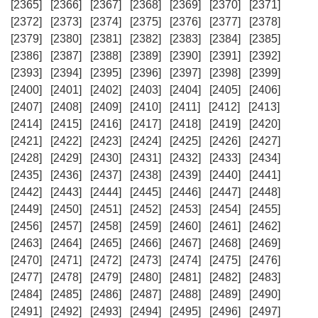
[2365]
[2366]
[2367]
[2368]
[2369]
[2370]
[2371]
[2372]
[2373]
[2374]
[2375]
[2376]
[2377]
[2378]
[2379]
[2380]
[2381]
[2382]
[2383]
[2384]
[2385]
[2386]
[2387]
[2388]
[2389]
[2390]
[2391]
[2392]
[2393]
[2394]
[2395]
[2396]
[2397]
[2398]
[2399]
[2400]
[2401]
[2402]
[2403]
[2404]
[2405]
[2406]
[2407]
[2408]
[2409]
[2410]
[2411]
[2412]
[2413]
[2414]
[2415]
[2416]
[2417]
[2418]
[2419]
[2420]
[2421]
[2422]
[2423]
[2424]
[2425]
[2426]
[2427]
[2428]
[2429]
[2430]
[2431]
[2432]
[2433]
[2434]
[2435]
[2436]
[2437]
[2438]
[2439]
[2440]
[2441]
[2442]
[2443]
[2444]
[2445]
[2446]
[2447]
[2448]
[2449]
[2450]
[2451]
[2452]
[2453]
[2454]
[2455]
[2456]
[2457]
[2458]
[2459]
[2460]
[2461]
[2462]
[2463]
[2464]
[2465]
[2466]
[2467]
[2468]
[2469]
[2470]
[2471]
[2472]
[2473]
[2474]
[2475]
[2476]
[2477]
[2478]
[2479]
[2480]
[2481]
[2482]
[2483]
[2484]
[2485]
[2486]
[2487]
[2488]
[2489]
[2490]
[2491]
[2492]
[2493]
[2494]
[2495]
[2496]
[2497]