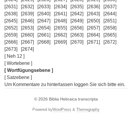
[2631]
[2632]
[2633]
[2634]
[2635]
[2636]
[2637]
[2638]
[2639]
[2640]
[2641]
[2642]
[2643]
[2644]
[2645]
[2646]
[2647]
[2648]
[2649]
[2650]
[2651]
[2652]
[2653]
[2654]
[2655]
[2656]
[2657]
[2658]
[2659]
[2660]
[2661]
[2662]
[2663]
[2664]
[2665]
[2666]
[2667]
[2668]
[2669]
[2670]
[2671]
[2672]
[2673]
[2674]
[ Neh 12 ]
[ Wortebene ]
[ Wortfügungsebene ]
[ Satzebene ]
Um Kommentare zu hinterlassen loggen Sie sich bitte ein.
© 2026
Biblia Hebraica transcripta
Powered by
WordPress
&
Themegraphy