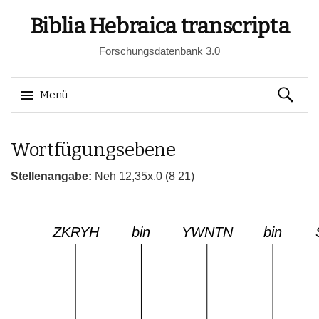
Biblia Hebraica transcripta
Forschungsdatenbank 3.0
Suchen
Menü
nach:
Springe
Wortfügungsebene
zum
Inhalt
Stellenangabe:
Neh 12,35x.0 (8 21)