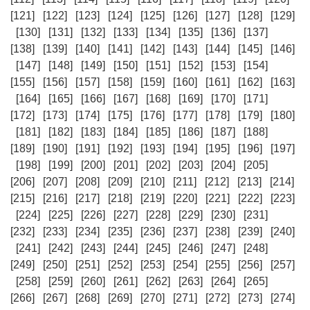
[121]
[122]
[123]
[124]
[125]
[126]
[127]
[128]
[129]
[130]
[131]
[132]
[133]
[134]
[135]
[136]
[137]
[138]
[139]
[140]
[141]
[142]
[143]
[144]
[145]
[146]
[147]
[148]
[149]
[150]
[151]
[152]
[153]
[154]
[155]
[156]
[157]
[158]
[159]
[160]
[161]
[162]
[163]
[164]
[165]
[166]
[167]
[168]
[169]
[170]
[171]
[172]
[173]
[174]
[175]
[176]
[177]
[178]
[179]
[180]
[181]
[182]
[183]
[184]
[185]
[186]
[187]
[188]
[189]
[190]
[191]
[192]
[193]
[194]
[195]
[196]
[197]
[198]
[199]
[200]
[201]
[202]
[203]
[204]
[205]
[206]
[207]
[208]
[209]
[210]
[211]
[212]
[213]
[214]
[215]
[216]
[217]
[218]
[219]
[220]
[221]
[222]
[223]
[224]
[225]
[226]
[227]
[228]
[229]
[230]
[231]
[232]
[233]
[234]
[235]
[236]
[237]
[238]
[239]
[240]
[241]
[242]
[243]
[244]
[245]
[246]
[247]
[248]
[249]
[250]
[251]
[252]
[253]
[254]
[255]
[256]
[257]
[258]
[259]
[260]
[261]
[262]
[263]
[264]
[265]
[266]
[267]
[268]
[269]
[270]
[271]
[272]
[273]
[274]