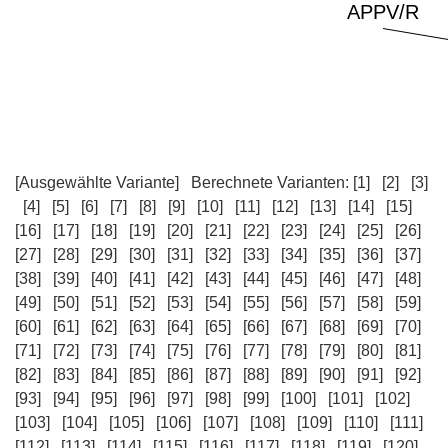
[Ausgewählte Variante]
Berechnete Varianten:
[1]
[2]
[3]
[4]
[5]
[6]
[7]
[8]
[9]
[10]
[11]
[12]
[13]
[14]
[15]
[16]
[17]
[18]
[19]
[20]
[21]
[22]
[23]
[24]
[25]
[26]
[27]
[28]
[29]
[30]
[31]
[32]
[33]
[34]
[35]
[36]
[37]
[38]
[39]
[40]
[41]
[42]
[43]
[44]
[45]
[46]
[47]
[48]
[49]
[50]
[51]
[52]
[53]
[54]
[55]
[56]
[57]
[58]
[59]
[60]
[61]
[62]
[63]
[64]
[65]
[66]
[67]
[68]
[69]
[70]
[71]
[72]
[73]
[74]
[75]
[76]
[77]
[78]
[79]
[80]
[81]
[82]
[83]
[84]
[85]
[86]
[87]
[88]
[89]
[90]
[91]
[92]
[93]
[94]
[95]
[96]
[97]
[98]
[99]
[100]
[101]
[102]
[103]
[104]
[105]
[106]
[107]
[108]
[109]
[110]
[111]
[112]
[113]
[114]
[115]
[116]
[117]
[118]
[119]
[120]