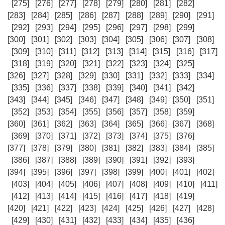
[275]
[276]
[277]
[278]
[279]
[280]
[281]
[282]
[283]
[284]
[285]
[286]
[287]
[288]
[289]
[290]
[291]
[292]
[293]
[294]
[295]
[296]
[297]
[298]
[299]
[300]
[301]
[302]
[303]
[304]
[305]
[306]
[307]
[308]
[309]
[310]
[311]
[312]
[313]
[314]
[315]
[316]
[317]
[318]
[319]
[320]
[321]
[322]
[323]
[324]
[325]
[326]
[327]
[328]
[329]
[330]
[331]
[332]
[333]
[334]
[335]
[336]
[337]
[338]
[339]
[340]
[341]
[342]
[343]
[344]
[345]
[346]
[347]
[348]
[349]
[350]
[351]
[352]
[353]
[354]
[355]
[356]
[357]
[358]
[359]
[360]
[361]
[362]
[363]
[364]
[365]
[366]
[367]
[368]
[369]
[370]
[371]
[372]
[373]
[374]
[375]
[376]
[377]
[378]
[379]
[380]
[381]
[382]
[383]
[384]
[385]
[386]
[387]
[388]
[389]
[390]
[391]
[392]
[393]
[394]
[395]
[396]
[397]
[398]
[399]
[400]
[401]
[402]
[403]
[404]
[405]
[406]
[407]
[408]
[409]
[410]
[411]
[412]
[413]
[414]
[415]
[416]
[417]
[418]
[419]
[420]
[421]
[422]
[423]
[424]
[425]
[426]
[427]
[428]
[429]
[430]
[431]
[432]
[433]
[434]
[435]
[436]