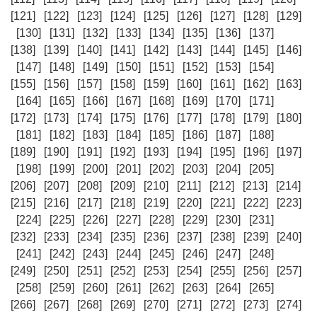
[121]
[122]
[123]
[124]
[125]
[126]
[127]
[128]
[129]
[130]
[131]
[132]
[133]
[134]
[135]
[136]
[137]
[138]
[139]
[140]
[141]
[142]
[143]
[144]
[145]
[146]
[147]
[148]
[149]
[150]
[151]
[152]
[153]
[154]
[155]
[156]
[157]
[158]
[159]
[160]
[161]
[162]
[163]
[164]
[165]
[166]
[167]
[168]
[169]
[170]
[171]
[172]
[173]
[174]
[175]
[176]
[177]
[178]
[179]
[180]
[181]
[182]
[183]
[184]
[185]
[186]
[187]
[188]
[189]
[190]
[191]
[192]
[193]
[194]
[195]
[196]
[197]
[198]
[199]
[200]
[201]
[202]
[203]
[204]
[205]
[206]
[207]
[208]
[209]
[210]
[211]
[212]
[213]
[214]
[215]
[216]
[217]
[218]
[219]
[220]
[221]
[222]
[223]
[224]
[225]
[226]
[227]
[228]
[229]
[230]
[231]
[232]
[233]
[234]
[235]
[236]
[237]
[238]
[239]
[240]
[241]
[242]
[243]
[244]
[245]
[246]
[247]
[248]
[249]
[250]
[251]
[252]
[253]
[254]
[255]
[256]
[257]
[258]
[259]
[260]
[261]
[262]
[263]
[264]
[265]
[266]
[267]
[268]
[269]
[270]
[271]
[272]
[273]
[274]