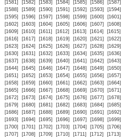
[1581]
[1582]
[1583]
[1584]
[1585]
[1586]
[1587]
[1588]
[1589]
[1590]
[1591]
[1592]
[1593]
[1594]
[1595]
[1596]
[1597]
[1598]
[1599]
[1600]
[1601]
[1602]
[1603]
[1604]
[1605]
[1606]
[1607]
[1608]
[1609]
[1610]
[1611]
[1612]
[1613]
[1614]
[1615]
[1616]
[1617]
[1618]
[1619]
[1620]
[1621]
[1622]
[1623]
[1624]
[1625]
[1626]
[1627]
[1628]
[1629]
[1630]
[1631]
[1632]
[1633]
[1634]
[1635]
[1636]
[1637]
[1638]
[1639]
[1640]
[1641]
[1642]
[1643]
[1644]
[1645]
[1646]
[1647]
[1648]
[1649]
[1650]
[1651]
[1652]
[1653]
[1654]
[1655]
[1656]
[1657]
[1658]
[1659]
[1660]
[1661]
[1662]
[1663]
[1664]
[1665]
[1666]
[1667]
[1668]
[1669]
[1670]
[1671]
[1672]
[1673]
[1674]
[1675]
[1676]
[1677]
[1678]
[1679]
[1680]
[1681]
[1682]
[1683]
[1684]
[1685]
[1686]
[1687]
[1688]
[1689]
[1690]
[1691]
[1692]
[1693]
[1694]
[1695]
[1696]
[1697]
[1698]
[1699]
[1700]
[1701]
[1702]
[1703]
[1704]
[1705]
[1706]
[1707]
[1708]
[1709]
[1710]
[1711]
[1712]
[1713]