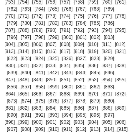
[753]
[754]
[755]
[756]
[757]
[758]
[759]
[760]
[761]
[762]
[763]
[764]
[765]
[766]
[767]
[768]
[769]
[770]
[771]
[772]
[773]
[774]
[775]
[776]
[777]
[778]
[779]
[780]
[781]
[782]
[783]
[784]
[785]
[786]
[787]
[788]
[789]
[790]
[791]
[792]
[793]
[794]
[795]
[796]
[797]
[798]
[799]
[800]
[801]
[802]
[803]
[804]
[805]
[806]
[807]
[808]
[809]
[810]
[811]
[812]
[813]
[814]
[815]
[816]
[817]
[818]
[819]
[820]
[821]
[822]
[823]
[824]
[825]
[826]
[827]
[828]
[829]
[830]
[831]
[832]
[833]
[834]
[835]
[836]
[837]
[838]
[839]
[840]
[841]
[842]
[843]
[844]
[845]
[846]
[847]
[848]
[849]
[850]
[851]
[852]
[853]
[854]
[855]
[856]
[857]
[858]
[859]
[860]
[861]
[862]
[863]
[864]
[865]
[866]
[867]
[868]
[869]
[870]
[871]
[872]
[873]
[874]
[875]
[876]
[877]
[878]
[879]
[880]
[881]
[882]
[883]
[884]
[885]
[886]
[887]
[888]
[889]
[890]
[891]
[892]
[893]
[894]
[895]
[896]
[897]
[898]
[899]
[900]
[901]
[902]
[903]
[904]
[905]
[906]
[907]
[908]
[909]
[910]
[911]
[912]
[913]
[914]
[915]