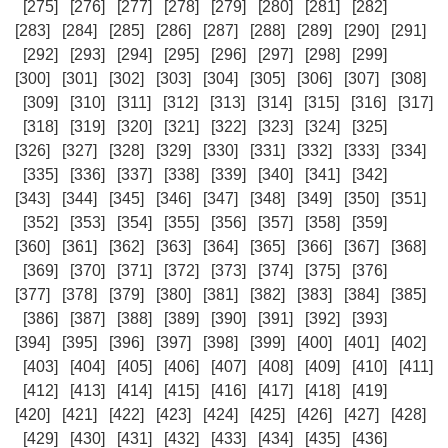
[275]
[276]
[277]
[278]
[279]
[280]
[281]
[282]
[283]
[284]
[285]
[286]
[287]
[288]
[289]
[290]
[291]
[292]
[293]
[294]
[295]
[296]
[297]
[298]
[299]
[300]
[301]
[302]
[303]
[304]
[305]
[306]
[307]
[308]
[309]
[310]
[311]
[312]
[313]
[314]
[315]
[316]
[317]
[318]
[319]
[320]
[321]
[322]
[323]
[324]
[325]
[326]
[327]
[328]
[329]
[330]
[331]
[332]
[333]
[334]
[335]
[336]
[337]
[338]
[339]
[340]
[341]
[342]
[343]
[344]
[345]
[346]
[347]
[348]
[349]
[350]
[351]
[352]
[353]
[354]
[355]
[356]
[357]
[358]
[359]
[360]
[361]
[362]
[363]
[364]
[365]
[366]
[367]
[368]
[369]
[370]
[371]
[372]
[373]
[374]
[375]
[376]
[377]
[378]
[379]
[380]
[381]
[382]
[383]
[384]
[385]
[386]
[387]
[388]
[389]
[390]
[391]
[392]
[393]
[394]
[395]
[396]
[397]
[398]
[399]
[400]
[401]
[402]
[403]
[404]
[405]
[406]
[407]
[408]
[409]
[410]
[411]
[412]
[413]
[414]
[415]
[416]
[417]
[418]
[419]
[420]
[421]
[422]
[423]
[424]
[425]
[426]
[427]
[428]
[429]
[430]
[431]
[432]
[433]
[434]
[435]
[436]