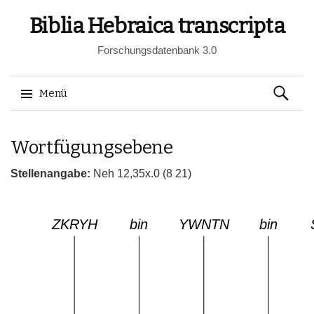
Biblia Hebraica transcripta
Forschungsdatenbank 3.0
Suchen
Menü
nach:
Springe
Wortfügungsebene
zum
Inhalt
Stellenangabe:
Neh 12,35x.0 (8 21)