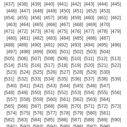
[437]
[438]
[439]
[440]
[441]
[442]
[443]
[444]
[445]
[446]
[447]
[448]
[449]
[450]
[451]
[452]
[453]
[454]
[455]
[456]
[457]
[458]
[459]
[460]
[461]
[462]
[463]
[464]
[465]
[466]
[467]
[468]
[469]
[470]
[471]
[472]
[473]
[474]
[475]
[476]
[477]
[478]
[479]
[480]
[481]
[482]
[483]
[484]
[485]
[486]
[487]
[488]
[489]
[490]
[491]
[492]
[493]
[494]
[495]
[496]
[497]
[498]
[499]
[500]
[501]
[502]
[503]
[504]
[505]
[506]
[507]
[508]
[509]
[510]
[511]
[512]
[513]
[514]
[515]
[516]
[517]
[518]
[519]
[520]
[521]
[522]
[523]
[524]
[525]
[526]
[527]
[528]
[529]
[530]
[531]
[532]
[533]
[534]
[535]
[536]
[537]
[538]
[539]
[540]
[541]
[542]
[543]
[544]
[545]
[546]
[547]
[548]
[549]
[550]
[551]
[552]
[553]
[554]
[555]
[556]
[557]
[558]
[559]
[560]
[561]
[562]
[563]
[564]
[565]
[566]
[567]
[568]
[569]
[570]
[571]
[572]
[573]
[574]
[575]
[576]
[577]
[578]
[579]
[580]
[581]
[582]
[583]
[584]
[585]
[586]
[587]
[588]
[589]
[590]
[591]
[592]
[593]
[594]
[595]
[596]
[597]
[598]