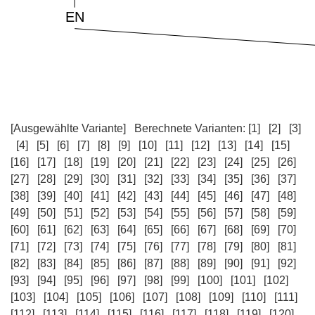
[Ausgewählte Variante]
Berechnete Varianten:
[1]
[2]
[3]
[4]
[5]
[6]
[7]
[8]
[9]
[10]
[11]
[12]
[13]
[14]
[15]
[16]
[17]
[18]
[19]
[20]
[21]
[22]
[23]
[24]
[25]
[26]
[27]
[28]
[29]
[30]
[31]
[32]
[33]
[34]
[35]
[36]
[37]
[38]
[39]
[40]
[41]
[42]
[43]
[44]
[45]
[46]
[47]
[48]
[49]
[50]
[51]
[52]
[53]
[54]
[55]
[56]
[57]
[58]
[59]
[60]
[61]
[62]
[63]
[64]
[65]
[66]
[67]
[68]
[69]
[70]
[71]
[72]
[73]
[74]
[75]
[76]
[77]
[78]
[79]
[80]
[81]
[82]
[83]
[84]
[85]
[86]
[87]
[88]
[89]
[90]
[91]
[92]
[93]
[94]
[95]
[96]
[97]
[98]
[99]
[100]
[101]
[102]
[103]
[104]
[105]
[106]
[107]
[108]
[109]
[110]
[111]
[112]
[113]
[114]
[115]
[116]
[117]
[118]
[119]
[120]