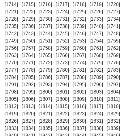
[1714]
[1715]
[1716]
[1717]
[1718]
[1719]
[1720]
[1721]
[1722]
[1723]
[1724]
[1725]
[1726]
[1727]
[1728]
[1729]
[1730]
[1731]
[1732]
[1733]
[1734]
[1735]
[1736]
[1737]
[1738]
[1739]
[1740]
[1741]
[1742]
[1743]
[1744]
[1745]
[1746]
[1747]
[1748]
[1749]
[1750]
[1751]
[1752]
[1753]
[1754]
[1755]
[1756]
[1757]
[1758]
[1759]
[1760]
[1761]
[1762]
[1763]
[1764]
[1765]
[1766]
[1767]
[1768]
[1769]
[1770]
[1771]
[1772]
[1773]
[1774]
[1775]
[1776]
[1777]
[1778]
[1779]
[1780]
[1781]
[1782]
[1783]
[1784]
[1785]
[1786]
[1787]
[1788]
[1789]
[1790]
[1791]
[1792]
[1793]
[1794]
[1795]
[1796]
[1797]
[1798]
[1799]
[1800]
[1801]
[1802]
[1803]
[1804]
[1805]
[1806]
[1807]
[1808]
[1809]
[1810]
[1811]
[1812]
[1813]
[1814]
[1815]
[1816]
[1817]
[1818]
[1819]
[1820]
[1821]
[1822]
[1823]
[1824]
[1825]
[1826]
[1827]
[1828]
[1829]
[1830]
[1831]
[1832]
[1833]
[1834]
[1835]
[1836]
[1837]
[1838]
[1839]
[1840]
[1841]
[1842]
[1843]
[1844]
[1845]
[1846]