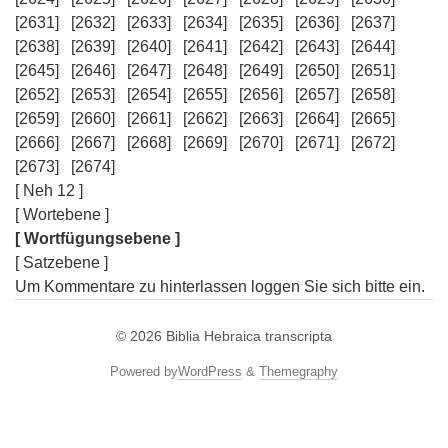
[2631]
[2632]
[2633]
[2634]
[2635]
[2636]
[2637]
[2638]
[2639]
[2640]
[2641]
[2642]
[2643]
[2644]
[2645]
[2646]
[2647]
[2648]
[2649]
[2650]
[2651]
[2652]
[2653]
[2654]
[2655]
[2656]
[2657]
[2658]
[2659]
[2660]
[2661]
[2662]
[2663]
[2664]
[2665]
[2666]
[2667]
[2668]
[2669]
[2670]
[2671]
[2672]
[2673]
[2674]
[ Neh 12 ]
[ Wortebene ]
[ Wortfügungsebene ]
[ Satzebene ]
Um Kommentare zu hinterlassen loggen Sie sich bitte ein.
© 2026
Biblia Hebraica transcripta
Powered by
WordPress
&
Themegraphy