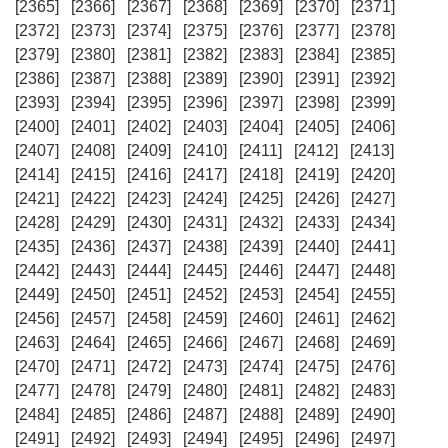
[2365]
[2366]
[2367]
[2368]
[2369]
[2370]
[2371]
[2372]
[2373]
[2374]
[2375]
[2376]
[2377]
[2378]
[2379]
[2380]
[2381]
[2382]
[2383]
[2384]
[2385]
[2386]
[2387]
[2388]
[2389]
[2390]
[2391]
[2392]
[2393]
[2394]
[2395]
[2396]
[2397]
[2398]
[2399]
[2400]
[2401]
[2402]
[2403]
[2404]
[2405]
[2406]
[2407]
[2408]
[2409]
[2410]
[2411]
[2412]
[2413]
[2414]
[2415]
[2416]
[2417]
[2418]
[2419]
[2420]
[2421]
[2422]
[2423]
[2424]
[2425]
[2426]
[2427]
[2428]
[2429]
[2430]
[2431]
[2432]
[2433]
[2434]
[2435]
[2436]
[2437]
[2438]
[2439]
[2440]
[2441]
[2442]
[2443]
[2444]
[2445]
[2446]
[2447]
[2448]
[2449]
[2450]
[2451]
[2452]
[2453]
[2454]
[2455]
[2456]
[2457]
[2458]
[2459]
[2460]
[2461]
[2462]
[2463]
[2464]
[2465]
[2466]
[2467]
[2468]
[2469]
[2470]
[2471]
[2472]
[2473]
[2474]
[2475]
[2476]
[2477]
[2478]
[2479]
[2480]
[2481]
[2482]
[2483]
[2484]
[2485]
[2486]
[2487]
[2488]
[2489]
[2490]
[2491]
[2492]
[2493]
[2494]
[2495]
[2496]
[2497]