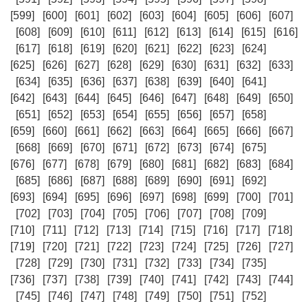
[599]
[600]
[601]
[602]
[603]
[604]
[605]
[606]
[607]
[608]
[609]
[610]
[611]
[612]
[613]
[614]
[615]
[616]
[617]
[618]
[619]
[620]
[621]
[622]
[623]
[624]
[625]
[626]
[627]
[628]
[629]
[630]
[631]
[632]
[633]
[634]
[635]
[636]
[637]
[638]
[639]
[640]
[641]
[642]
[643]
[644]
[645]
[646]
[647]
[648]
[649]
[650]
[651]
[652]
[653]
[654]
[655]
[656]
[657]
[658]
[659]
[660]
[661]
[662]
[663]
[664]
[665]
[666]
[667]
[668]
[669]
[670]
[671]
[672]
[673]
[674]
[675]
[676]
[677]
[678]
[679]
[680]
[681]
[682]
[683]
[684]
[685]
[686]
[687]
[688]
[689]
[690]
[691]
[692]
[693]
[694]
[695]
[696]
[697]
[698]
[699]
[700]
[701]
[702]
[703]
[704]
[705]
[706]
[707]
[708]
[709]
[710]
[711]
[712]
[713]
[714]
[715]
[716]
[717]
[718]
[719]
[720]
[721]
[722]
[723]
[724]
[725]
[726]
[727]
[728]
[729]
[730]
[731]
[732]
[733]
[734]
[735]
[736]
[737]
[738]
[739]
[740]
[741]
[742]
[743]
[744]
[745]
[746]
[747]
[748]
[749]
[750]
[751]
[752]