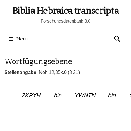
Biblia Hebraica transcripta
Forschungsdatenbank 3.0
Suchen
Menü
nach:
Springe
Wortfügungsebene
zum
Inhalt
Stellenangabe:
Neh 12,35x.0 (8 21)