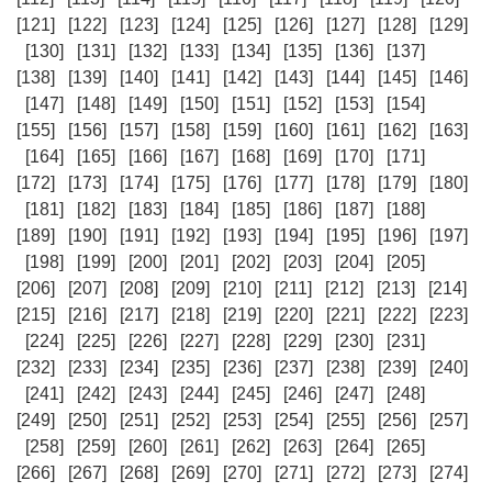
[121]
[122]
[123]
[124]
[125]
[126]
[127]
[128]
[129]
[130]
[131]
[132]
[133]
[134]
[135]
[136]
[137]
[138]
[139]
[140]
[141]
[142]
[143]
[144]
[145]
[146]
[147]
[148]
[149]
[150]
[151]
[152]
[153]
[154]
[155]
[156]
[157]
[158]
[159]
[160]
[161]
[162]
[163]
[164]
[165]
[166]
[167]
[168]
[169]
[170]
[171]
[172]
[173]
[174]
[175]
[176]
[177]
[178]
[179]
[180]
[181]
[182]
[183]
[184]
[185]
[186]
[187]
[188]
[189]
[190]
[191]
[192]
[193]
[194]
[195]
[196]
[197]
[198]
[199]
[200]
[201]
[202]
[203]
[204]
[205]
[206]
[207]
[208]
[209]
[210]
[211]
[212]
[213]
[214]
[215]
[216]
[217]
[218]
[219]
[220]
[221]
[222]
[223]
[224]
[225]
[226]
[227]
[228]
[229]
[230]
[231]
[232]
[233]
[234]
[235]
[236]
[237]
[238]
[239]
[240]
[241]
[242]
[243]
[244]
[245]
[246]
[247]
[248]
[249]
[250]
[251]
[252]
[253]
[254]
[255]
[256]
[257]
[258]
[259]
[260]
[261]
[262]
[263]
[264]
[265]
[266]
[267]
[268]
[269]
[270]
[271]
[272]
[273]
[274]