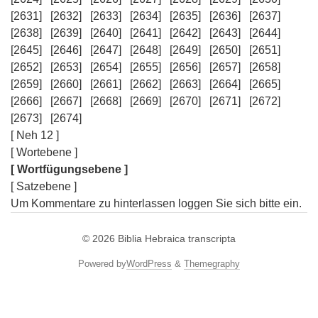
[2631]
[2632]
[2633]
[2634]
[2635]
[2636]
[2637]
[2638]
[2639]
[2640]
[2641]
[2642]
[2643]
[2644]
[2645]
[2646]
[2647]
[2648]
[2649]
[2650]
[2651]
[2652]
[2653]
[2654]
[2655]
[2656]
[2657]
[2658]
[2659]
[2660]
[2661]
[2662]
[2663]
[2664]
[2665]
[2666]
[2667]
[2668]
[2669]
[2670]
[2671]
[2672]
[2673]
[2674]
[ Neh 12 ]
[ Wortebene ]
[ Wortfügungsebene ]
[ Satzebene ]
Um Kommentare zu hinterlassen loggen Sie sich bitte ein.
© 2026
Biblia Hebraica transcripta
Powered by
WordPress
&
Themegraphy