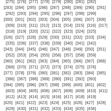
[275]
[276]
[277]
[278]
[279]
[280]
[281]
[282]
[283]
[284]
[285]
[286]
[287]
[288]
[289]
[290]
[291]
[292]
[293]
[294]
[295]
[296]
[297]
[298]
[299]
[300]
[301]
[302]
[303]
[304]
[305]
[306]
[307]
[308]
[309]
[310]
[311]
[312]
[313]
[314]
[315]
[316]
[317]
[318]
[319]
[320]
[321]
[322]
[323]
[324]
[325]
[326]
[327]
[328]
[329]
[330]
[331]
[332]
[333]
[334]
[335]
[336]
[337]
[338]
[339]
[340]
[341]
[342]
[343]
[344]
[345]
[346]
[347]
[348]
[349]
[350]
[351]
[352]
[353]
[354]
[355]
[356]
[357]
[358]
[359]
[360]
[361]
[362]
[363]
[364]
[365]
[366]
[367]
[368]
[369]
[370]
[371]
[372]
[373]
[374]
[375]
[376]
[377]
[378]
[379]
[380]
[381]
[382]
[383]
[384]
[385]
[386]
[387]
[388]
[389]
[390]
[391]
[392]
[393]
[394]
[395]
[396]
[397]
[398]
[399]
[400]
[401]
[402]
[403]
[404]
[405]
[406]
[407]
[408]
[409]
[410]
[411]
[412]
[413]
[414]
[415]
[416]
[417]
[418]
[419]
[420]
[421]
[422]
[423]
[424]
[425]
[426]
[427]
[428]
[429]
[430]
[431]
[432]
[433]
[434]
[435]
[436]