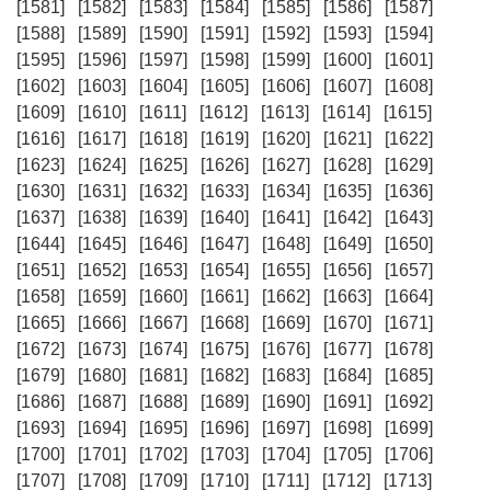
[1581]
[1582]
[1583]
[1584]
[1585]
[1586]
[1587]
[1588]
[1589]
[1590]
[1591]
[1592]
[1593]
[1594]
[1595]
[1596]
[1597]
[1598]
[1599]
[1600]
[1601]
[1602]
[1603]
[1604]
[1605]
[1606]
[1607]
[1608]
[1609]
[1610]
[1611]
[1612]
[1613]
[1614]
[1615]
[1616]
[1617]
[1618]
[1619]
[1620]
[1621]
[1622]
[1623]
[1624]
[1625]
[1626]
[1627]
[1628]
[1629]
[1630]
[1631]
[1632]
[1633]
[1634]
[1635]
[1636]
[1637]
[1638]
[1639]
[1640]
[1641]
[1642]
[1643]
[1644]
[1645]
[1646]
[1647]
[1648]
[1649]
[1650]
[1651]
[1652]
[1653]
[1654]
[1655]
[1656]
[1657]
[1658]
[1659]
[1660]
[1661]
[1662]
[1663]
[1664]
[1665]
[1666]
[1667]
[1668]
[1669]
[1670]
[1671]
[1672]
[1673]
[1674]
[1675]
[1676]
[1677]
[1678]
[1679]
[1680]
[1681]
[1682]
[1683]
[1684]
[1685]
[1686]
[1687]
[1688]
[1689]
[1690]
[1691]
[1692]
[1693]
[1694]
[1695]
[1696]
[1697]
[1698]
[1699]
[1700]
[1701]
[1702]
[1703]
[1704]
[1705]
[1706]
[1707]
[1708]
[1709]
[1710]
[1711]
[1712]
[1713]