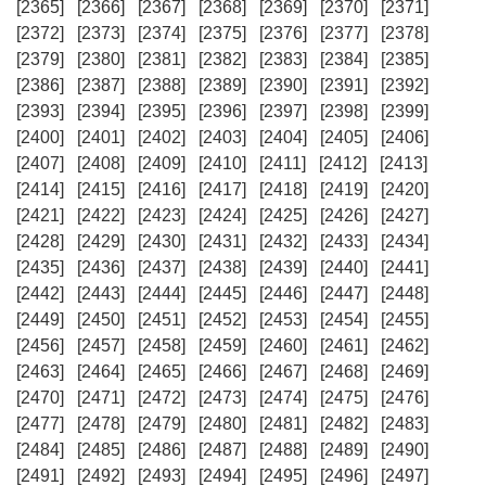
[2365]
[2366]
[2367]
[2368]
[2369]
[2370]
[2371]
[2372]
[2373]
[2374]
[2375]
[2376]
[2377]
[2378]
[2379]
[2380]
[2381]
[2382]
[2383]
[2384]
[2385]
[2386]
[2387]
[2388]
[2389]
[2390]
[2391]
[2392]
[2393]
[2394]
[2395]
[2396]
[2397]
[2398]
[2399]
[2400]
[2401]
[2402]
[2403]
[2404]
[2405]
[2406]
[2407]
[2408]
[2409]
[2410]
[2411]
[2412]
[2413]
[2414]
[2415]
[2416]
[2417]
[2418]
[2419]
[2420]
[2421]
[2422]
[2423]
[2424]
[2425]
[2426]
[2427]
[2428]
[2429]
[2430]
[2431]
[2432]
[2433]
[2434]
[2435]
[2436]
[2437]
[2438]
[2439]
[2440]
[2441]
[2442]
[2443]
[2444]
[2445]
[2446]
[2447]
[2448]
[2449]
[2450]
[2451]
[2452]
[2453]
[2454]
[2455]
[2456]
[2457]
[2458]
[2459]
[2460]
[2461]
[2462]
[2463]
[2464]
[2465]
[2466]
[2467]
[2468]
[2469]
[2470]
[2471]
[2472]
[2473]
[2474]
[2475]
[2476]
[2477]
[2478]
[2479]
[2480]
[2481]
[2482]
[2483]
[2484]
[2485]
[2486]
[2487]
[2488]
[2489]
[2490]
[2491]
[2492]
[2493]
[2494]
[2495]
[2496]
[2497]