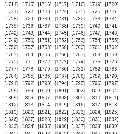
[1714]
[1715]
[1716]
[1717]
[1718]
[1719]
[1720]
[1721]
[1722]
[1723]
[1724]
[1725]
[1726]
[1727]
[1728]
[1729]
[1730]
[1731]
[1732]
[1733]
[1734]
[1735]
[1736]
[1737]
[1738]
[1739]
[1740]
[1741]
[1742]
[1743]
[1744]
[1745]
[1746]
[1747]
[1748]
[1749]
[1750]
[1751]
[1752]
[1753]
[1754]
[1755]
[1756]
[1757]
[1758]
[1759]
[1760]
[1761]
[1762]
[1763]
[1764]
[1765]
[1766]
[1767]
[1768]
[1769]
[1770]
[1771]
[1772]
[1773]
[1774]
[1775]
[1776]
[1777]
[1778]
[1779]
[1780]
[1781]
[1782]
[1783]
[1784]
[1785]
[1786]
[1787]
[1788]
[1789]
[1790]
[1791]
[1792]
[1793]
[1794]
[1795]
[1796]
[1797]
[1798]
[1799]
[1800]
[1801]
[1802]
[1803]
[1804]
[1805]
[1806]
[1807]
[1808]
[1809]
[1810]
[1811]
[1812]
[1813]
[1814]
[1815]
[1816]
[1817]
[1818]
[1819]
[1820]
[1821]
[1822]
[1823]
[1824]
[1825]
[1826]
[1827]
[1828]
[1829]
[1830]
[1831]
[1832]
[1833]
[1834]
[1835]
[1836]
[1837]
[1838]
[1839]
[1840]
[1841]
[1842]
[1843]
[1844]
[1845]
[1846]