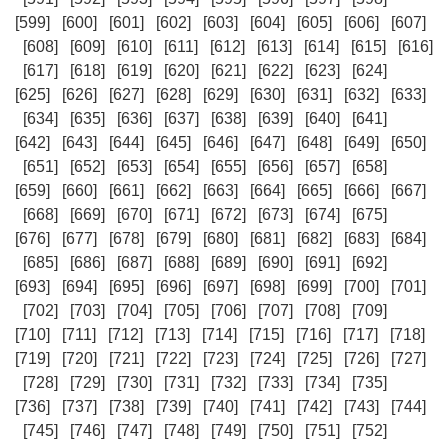
[599]
[600]
[601]
[602]
[603]
[604]
[605]
[606]
[607]
[608]
[609]
[610]
[611]
[612]
[613]
[614]
[615]
[616]
[617]
[618]
[619]
[620]
[621]
[622]
[623]
[624]
[625]
[626]
[627]
[628]
[629]
[630]
[631]
[632]
[633]
[634]
[635]
[636]
[637]
[638]
[639]
[640]
[641]
[642]
[643]
[644]
[645]
[646]
[647]
[648]
[649]
[650]
[651]
[652]
[653]
[654]
[655]
[656]
[657]
[658]
[659]
[660]
[661]
[662]
[663]
[664]
[665]
[666]
[667]
[668]
[669]
[670]
[671]
[672]
[673]
[674]
[675]
[676]
[677]
[678]
[679]
[680]
[681]
[682]
[683]
[684]
[685]
[686]
[687]
[688]
[689]
[690]
[691]
[692]
[693]
[694]
[695]
[696]
[697]
[698]
[699]
[700]
[701]
[702]
[703]
[704]
[705]
[706]
[707]
[708]
[709]
[710]
[711]
[712]
[713]
[714]
[715]
[716]
[717]
[718]
[719]
[720]
[721]
[722]
[723]
[724]
[725]
[726]
[727]
[728]
[729]
[730]
[731]
[732]
[733]
[734]
[735]
[736]
[737]
[738]
[739]
[740]
[741]
[742]
[743]
[744]
[745]
[746]
[747]
[748]
[749]
[750]
[751]
[752]