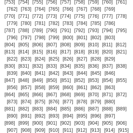
[753]
[754]
[755]
[756]
[757]
[758]
[759]
[760]
[761]
[762]
[763]
[764]
[765]
[766]
[767]
[768]
[769]
[770]
[771]
[772]
[773]
[774]
[775]
[776]
[777]
[778]
[779]
[780]
[781]
[782]
[783]
[784]
[785]
[786]
[787]
[788]
[789]
[790]
[791]
[792]
[793]
[794]
[795]
[796]
[797]
[798]
[799]
[800]
[801]
[802]
[803]
[804]
[805]
[806]
[807]
[808]
[809]
[810]
[811]
[812]
[813]
[814]
[815]
[816]
[817]
[818]
[819]
[820]
[821]
[822]
[823]
[824]
[825]
[826]
[827]
[828]
[829]
[830]
[831]
[832]
[833]
[834]
[835]
[836]
[837]
[838]
[839]
[840]
[841]
[842]
[843]
[844]
[845]
[846]
[847]
[848]
[849]
[850]
[851]
[852]
[853]
[854]
[855]
[856]
[857]
[858]
[859]
[860]
[861]
[862]
[863]
[864]
[865]
[866]
[867]
[868]
[869]
[870]
[871]
[872]
[873]
[874]
[875]
[876]
[877]
[878]
[879]
[880]
[881]
[882]
[883]
[884]
[885]
[886]
[887]
[888]
[889]
[890]
[891]
[892]
[893]
[894]
[895]
[896]
[897]
[898]
[899]
[900]
[901]
[902]
[903]
[904]
[905]
[906]
[907]
[908]
[909]
[910]
[911]
[912]
[913]
[914]
[915]