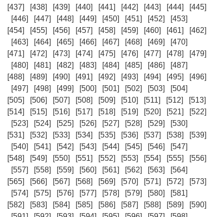
[437]
[438]
[439]
[440]
[441]
[442]
[443]
[444]
[445]
[446]
[447]
[448]
[449]
[450]
[451]
[452]
[453]
[454]
[455]
[456]
[457]
[458]
[459]
[460]
[461]
[462]
[463]
[464]
[465]
[466]
[467]
[468]
[469]
[470]
[471]
[472]
[473]
[474]
[475]
[476]
[477]
[478]
[479]
[480]
[481]
[482]
[483]
[484]
[485]
[486]
[487]
[488]
[489]
[490]
[491]
[492]
[493]
[494]
[495]
[496]
[497]
[498]
[499]
[500]
[501]
[502]
[503]
[504]
[505]
[506]
[507]
[508]
[509]
[510]
[511]
[512]
[513]
[514]
[515]
[516]
[517]
[518]
[519]
[520]
[521]
[522]
[523]
[524]
[525]
[526]
[527]
[528]
[529]
[530]
[531]
[532]
[533]
[534]
[535]
[536]
[537]
[538]
[539]
[540]
[541]
[542]
[543]
[544]
[545]
[546]
[547]
[548]
[549]
[550]
[551]
[552]
[553]
[554]
[555]
[556]
[557]
[558]
[559]
[560]
[561]
[562]
[563]
[564]
[565]
[566]
[567]
[568]
[569]
[570]
[571]
[572]
[573]
[574]
[575]
[576]
[577]
[578]
[579]
[580]
[581]
[582]
[583]
[584]
[585]
[586]
[587]
[588]
[589]
[590]
[591]
[592]
[593]
[594]
[595]
[596]
[597]
[598]