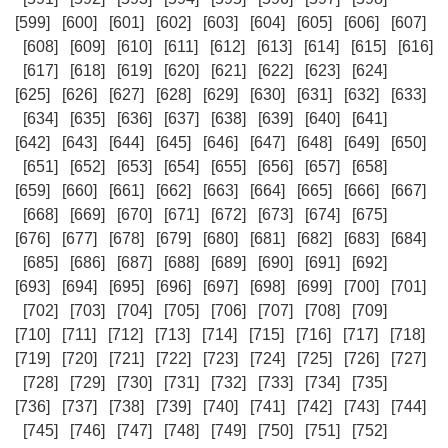
[599]
[600]
[601]
[602]
[603]
[604]
[605]
[606]
[607]
[608]
[609]
[610]
[611]
[612]
[613]
[614]
[615]
[616]
[617]
[618]
[619]
[620]
[621]
[622]
[623]
[624]
[625]
[626]
[627]
[628]
[629]
[630]
[631]
[632]
[633]
[634]
[635]
[636]
[637]
[638]
[639]
[640]
[641]
[642]
[643]
[644]
[645]
[646]
[647]
[648]
[649]
[650]
[651]
[652]
[653]
[654]
[655]
[656]
[657]
[658]
[659]
[660]
[661]
[662]
[663]
[664]
[665]
[666]
[667]
[668]
[669]
[670]
[671]
[672]
[673]
[674]
[675]
[676]
[677]
[678]
[679]
[680]
[681]
[682]
[683]
[684]
[685]
[686]
[687]
[688]
[689]
[690]
[691]
[692]
[693]
[694]
[695]
[696]
[697]
[698]
[699]
[700]
[701]
[702]
[703]
[704]
[705]
[706]
[707]
[708]
[709]
[710]
[711]
[712]
[713]
[714]
[715]
[716]
[717]
[718]
[719]
[720]
[721]
[722]
[723]
[724]
[725]
[726]
[727]
[728]
[729]
[730]
[731]
[732]
[733]
[734]
[735]
[736]
[737]
[738]
[739]
[740]
[741]
[742]
[743]
[744]
[745]
[746]
[747]
[748]
[749]
[750]
[751]
[752]