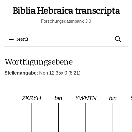
Biblia Hebraica transcripta
Forschungsdatenbank 3.0
Suchen
Menü
nach:
Springe
Wortfügungsebene
zum
Inhalt
Stellenangabe:
Neh 12,35x.0 (8 21)