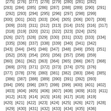
[275]
[276]
[277]
[278]
[279]
[280]
[281]
[282]
[283]
[284]
[285]
[286]
[287]
[288]
[289]
[290]
[291]
[292]
[293]
[294]
[295]
[296]
[297]
[298]
[299]
[300]
[301]
[302]
[303]
[304]
[305]
[306]
[307]
[308]
[309]
[310]
[311]
[312]
[313]
[314]
[315]
[316]
[317]
[318]
[319]
[320]
[321]
[322]
[323]
[324]
[325]
[326]
[327]
[328]
[329]
[330]
[331]
[332]
[333]
[334]
[335]
[336]
[337]
[338]
[339]
[340]
[341]
[342]
[343]
[344]
[345]
[346]
[347]
[348]
[349]
[350]
[351]
[352]
[353]
[354]
[355]
[356]
[357]
[358]
[359]
[360]
[361]
[362]
[363]
[364]
[365]
[366]
[367]
[368]
[369]
[370]
[371]
[372]
[373]
[374]
[375]
[376]
[377]
[378]
[379]
[380]
[381]
[382]
[383]
[384]
[385]
[386]
[387]
[388]
[389]
[390]
[391]
[392]
[393]
[394]
[395]
[396]
[397]
[398]
[399]
[400]
[401]
[402]
[403]
[404]
[405]
[406]
[407]
[408]
[409]
[410]
[411]
[412]
[413]
[414]
[415]
[416]
[417]
[418]
[419]
[420]
[421]
[422]
[423]
[424]
[425]
[426]
[427]
[428]
[429]
[430]
[431]
[432]
[433]
[434]
[435]
[436]