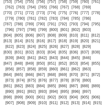
[753]
[754]
[755]
[756]
[757]
[758]
[759]
[760]
[761]
[762]
[763]
[764]
[765]
[766]
[767]
[768]
[769]
[770]
[771]
[772]
[773]
[774]
[775]
[776]
[777]
[778]
[779]
[780]
[781]
[782]
[783]
[784]
[785]
[786]
[787]
[788]
[789]
[790]
[791]
[792]
[793]
[794]
[795]
[796]
[797]
[798]
[799]
[800]
[801]
[802]
[803]
[804]
[805]
[806]
[807]
[808]
[809]
[810]
[811]
[812]
[813]
[814]
[815]
[816]
[817]
[818]
[819]
[820]
[821]
[822]
[823]
[824]
[825]
[826]
[827]
[828]
[829]
[830]
[831]
[832]
[833]
[834]
[835]
[836]
[837]
[838]
[839]
[840]
[841]
[842]
[843]
[844]
[845]
[846]
[847]
[848]
[849]
[850]
[851]
[852]
[853]
[854]
[855]
[856]
[857]
[858]
[859]
[860]
[861]
[862]
[863]
[864]
[865]
[866]
[867]
[868]
[869]
[870]
[871]
[872]
[873]
[874]
[875]
[876]
[877]
[878]
[879]
[880]
[881]
[882]
[883]
[884]
[885]
[886]
[887]
[888]
[889]
[890]
[891]
[892]
[893]
[894]
[895]
[896]
[897]
[898]
[899]
[900]
[901]
[902]
[903]
[904]
[905]
[906]
[907]
[908]
[909]
[910]
[911]
[912]
[913]
[914]
[915]