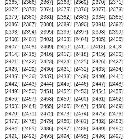
[2365]
[2366]
[2367]
[2368]
[2369]
[2370]
[2371]
[2372]
[2373]
[2374]
[2375]
[2376]
[2377]
[2378]
[2379]
[2380]
[2381]
[2382]
[2383]
[2384]
[2385]
[2386]
[2387]
[2388]
[2389]
[2390]
[2391]
[2392]
[2393]
[2394]
[2395]
[2396]
[2397]
[2398]
[2399]
[2400]
[2401]
[2402]
[2403]
[2404]
[2405]
[2406]
[2407]
[2408]
[2409]
[2410]
[2411]
[2412]
[2413]
[2414]
[2415]
[2416]
[2417]
[2418]
[2419]
[2420]
[2421]
[2422]
[2423]
[2424]
[2425]
[2426]
[2427]
[2428]
[2429]
[2430]
[2431]
[2432]
[2433]
[2434]
[2435]
[2436]
[2437]
[2438]
[2439]
[2440]
[2441]
[2442]
[2443]
[2444]
[2445]
[2446]
[2447]
[2448]
[2449]
[2450]
[2451]
[2452]
[2453]
[2454]
[2455]
[2456]
[2457]
[2458]
[2459]
[2460]
[2461]
[2462]
[2463]
[2464]
[2465]
[2466]
[2467]
[2468]
[2469]
[2470]
[2471]
[2472]
[2473]
[2474]
[2475]
[2476]
[2477]
[2478]
[2479]
[2480]
[2481]
[2482]
[2483]
[2484]
[2485]
[2486]
[2487]
[2488]
[2489]
[2490]
[2491]
[2492]
[2493]
[2494]
[2495]
[2496]
[2497]