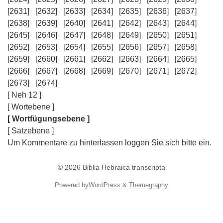
[2631]
[2632]
[2633]
[2634]
[2635]
[2636]
[2637]
[2638]
[2639]
[2640]
[2641]
[2642]
[2643]
[2644]
[2645]
[2646]
[2647]
[2648]
[2649]
[2650]
[2651]
[2652]
[2653]
[2654]
[2655]
[2656]
[2657]
[2658]
[2659]
[2660]
[2661]
[2662]
[2663]
[2664]
[2665]
[2666]
[2667]
[2668]
[2669]
[2670]
[2671]
[2672]
[2673]
[2674]
[ Neh 12 ]
[ Wortebene ]
[ Wortfügungsebene ]
[ Satzebene ]
Um Kommentare zu hinterlassen loggen Sie sich bitte ein.
© 2026
Biblia Hebraica transcripta
Powered by
WordPress
&
Themegraphy