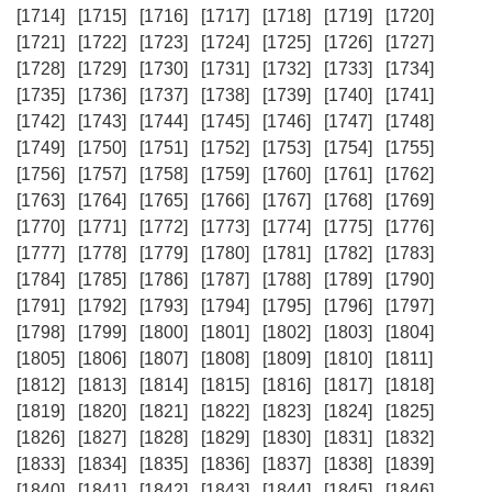
[1714]
[1715]
[1716]
[1717]
[1718]
[1719]
[1720]
[1721]
[1722]
[1723]
[1724]
[1725]
[1726]
[1727]
[1728]
[1729]
[1730]
[1731]
[1732]
[1733]
[1734]
[1735]
[1736]
[1737]
[1738]
[1739]
[1740]
[1741]
[1742]
[1743]
[1744]
[1745]
[1746]
[1747]
[1748]
[1749]
[1750]
[1751]
[1752]
[1753]
[1754]
[1755]
[1756]
[1757]
[1758]
[1759]
[1760]
[1761]
[1762]
[1763]
[1764]
[1765]
[1766]
[1767]
[1768]
[1769]
[1770]
[1771]
[1772]
[1773]
[1774]
[1775]
[1776]
[1777]
[1778]
[1779]
[1780]
[1781]
[1782]
[1783]
[1784]
[1785]
[1786]
[1787]
[1788]
[1789]
[1790]
[1791]
[1792]
[1793]
[1794]
[1795]
[1796]
[1797]
[1798]
[1799]
[1800]
[1801]
[1802]
[1803]
[1804]
[1805]
[1806]
[1807]
[1808]
[1809]
[1810]
[1811]
[1812]
[1813]
[1814]
[1815]
[1816]
[1817]
[1818]
[1819]
[1820]
[1821]
[1822]
[1823]
[1824]
[1825]
[1826]
[1827]
[1828]
[1829]
[1830]
[1831]
[1832]
[1833]
[1834]
[1835]
[1836]
[1837]
[1838]
[1839]
[1840]
[1841]
[1842]
[1843]
[1844]
[1845]
[1846]