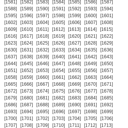
[1581]
[1582]
[1583]
[1584]
[1585]
[1586]
[1587]
[1588]
[1589]
[1590]
[1591]
[1592]
[1593]
[1594]
[1595]
[1596]
[1597]
[1598]
[1599]
[1600]
[1601]
[1602]
[1603]
[1604]
[1605]
[1606]
[1607]
[1608]
[1609]
[1610]
[1611]
[1612]
[1613]
[1614]
[1615]
[1616]
[1617]
[1618]
[1619]
[1620]
[1621]
[1622]
[1623]
[1624]
[1625]
[1626]
[1627]
[1628]
[1629]
[1630]
[1631]
[1632]
[1633]
[1634]
[1635]
[1636]
[1637]
[1638]
[1639]
[1640]
[1641]
[1642]
[1643]
[1644]
[1645]
[1646]
[1647]
[1648]
[1649]
[1650]
[1651]
[1652]
[1653]
[1654]
[1655]
[1656]
[1657]
[1658]
[1659]
[1660]
[1661]
[1662]
[1663]
[1664]
[1665]
[1666]
[1667]
[1668]
[1669]
[1670]
[1671]
[1672]
[1673]
[1674]
[1675]
[1676]
[1677]
[1678]
[1679]
[1680]
[1681]
[1682]
[1683]
[1684]
[1685]
[1686]
[1687]
[1688]
[1689]
[1690]
[1691]
[1692]
[1693]
[1694]
[1695]
[1696]
[1697]
[1698]
[1699]
[1700]
[1701]
[1702]
[1703]
[1704]
[1705]
[1706]
[1707]
[1708]
[1709]
[1710]
[1711]
[1712]
[1713]