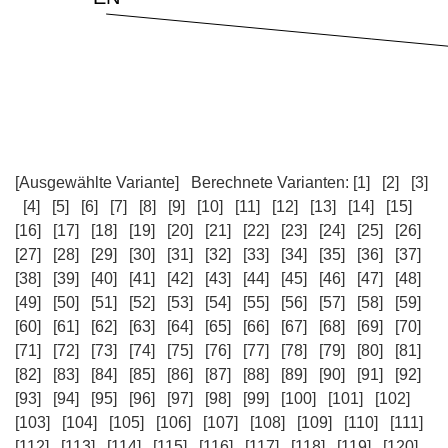
[Ausgewählte Variante]
Berechnete Varianten:
[1]
[2]
[3]
[4]
[5]
[6]
[7]
[8]
[9]
[10]
[11]
[12]
[13]
[14]
[15]
[16]
[17]
[18]
[19]
[20]
[21]
[22]
[23]
[24]
[25]
[26]
[27]
[28]
[29]
[30]
[31]
[32]
[33]
[34]
[35]
[36]
[37]
[38]
[39]
[40]
[41]
[42]
[43]
[44]
[45]
[46]
[47]
[48]
[49]
[50]
[51]
[52]
[53]
[54]
[55]
[56]
[57]
[58]
[59]
[60]
[61]
[62]
[63]
[64]
[65]
[66]
[67]
[68]
[69]
[70]
[71]
[72]
[73]
[74]
[75]
[76]
[77]
[78]
[79]
[80]
[81]
[82]
[83]
[84]
[85]
[86]
[87]
[88]
[89]
[90]
[91]
[92]
[93]
[94]
[95]
[96]
[97]
[98]
[99]
[100]
[101]
[102]
[103]
[104]
[105]
[106]
[107]
[108]
[109]
[110]
[111]
[112]
[113]
[114]
[115]
[116]
[117]
[118]
[119]
[120]