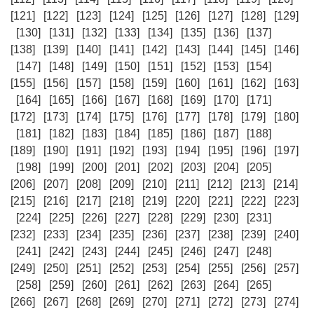
[121]
[122]
[123]
[124]
[125]
[126]
[127]
[128]
[129]
[130]
[131]
[132]
[133]
[134]
[135]
[136]
[137]
[138]
[139]
[140]
[141]
[142]
[143]
[144]
[145]
[146]
[147]
[148]
[149]
[150]
[151]
[152]
[153]
[154]
[155]
[156]
[157]
[158]
[159]
[160]
[161]
[162]
[163]
[164]
[165]
[166]
[167]
[168]
[169]
[170]
[171]
[172]
[173]
[174]
[175]
[176]
[177]
[178]
[179]
[180]
[181]
[182]
[183]
[184]
[185]
[186]
[187]
[188]
[189]
[190]
[191]
[192]
[193]
[194]
[195]
[196]
[197]
[198]
[199]
[200]
[201]
[202]
[203]
[204]
[205]
[206]
[207]
[208]
[209]
[210]
[211]
[212]
[213]
[214]
[215]
[216]
[217]
[218]
[219]
[220]
[221]
[222]
[223]
[224]
[225]
[226]
[227]
[228]
[229]
[230]
[231]
[232]
[233]
[234]
[235]
[236]
[237]
[238]
[239]
[240]
[241]
[242]
[243]
[244]
[245]
[246]
[247]
[248]
[249]
[250]
[251]
[252]
[253]
[254]
[255]
[256]
[257]
[258]
[259]
[260]
[261]
[262]
[263]
[264]
[265]
[266]
[267]
[268]
[269]
[270]
[271]
[272]
[273]
[274]