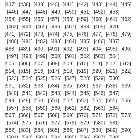
[437]
[438]
[439]
[440]
[441]
[442]
[443]
[444]
[445]
[446]
[447]
[448]
[449]
[450]
[451]
[452]
[453]
[454]
[455]
[456]
[457]
[458]
[459]
[460]
[461]
[462]
[463]
[464]
[465]
[466]
[467]
[468]
[469]
[470]
[471]
[472]
[473]
[474]
[475]
[476]
[477]
[478]
[479]
[480]
[481]
[482]
[483]
[484]
[485]
[486]
[487]
[488]
[489]
[490]
[491]
[492]
[493]
[494]
[495]
[496]
[497]
[498]
[499]
[500]
[501]
[502]
[503]
[504]
[505]
[506]
[507]
[508]
[509]
[510]
[511]
[512]
[513]
[514]
[515]
[516]
[517]
[518]
[519]
[520]
[521]
[522]
[523]
[524]
[525]
[526]
[527]
[528]
[529]
[530]
[531]
[532]
[533]
[534]
[535]
[536]
[537]
[538]
[539]
[540]
[541]
[542]
[543]
[544]
[545]
[546]
[547]
[548]
[549]
[550]
[551]
[552]
[553]
[554]
[555]
[556]
[557]
[558]
[559]
[560]
[561]
[562]
[563]
[564]
[565]
[566]
[567]
[568]
[569]
[570]
[571]
[572]
[573]
[574]
[575]
[576]
[577]
[578]
[579]
[580]
[581]
[582]
[583]
[584]
[585]
[586]
[587]
[588]
[589]
[590]
[591]
[592]
[593]
[594]
[595]
[596]
[597]
[598]