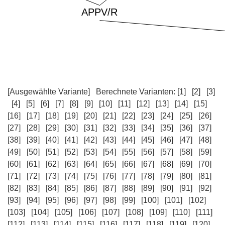
[Ausgewählte Variante]
Berechnete Varianten:
[1]
[2]
[3]
[4]
[5]
[6]
[7]
[8]
[9]
[10]
[11]
[12]
[13]
[14]
[15]
[16]
[17]
[18]
[19]
[20]
[21]
[22]
[23]
[24]
[25]
[26]
[27]
[28]
[29]
[30]
[31]
[32]
[33]
[34]
[35]
[36]
[37]
[38]
[39]
[40]
[41]
[42]
[43]
[44]
[45]
[46]
[47]
[48]
[49]
[50]
[51]
[52]
[53]
[54]
[55]
[56]
[57]
[58]
[59]
[60]
[61]
[62]
[63]
[64]
[65]
[66]
[67]
[68]
[69]
[70]
[71]
[72]
[73]
[74]
[75]
[76]
[77]
[78]
[79]
[80]
[81]
[82]
[83]
[84]
[85]
[86]
[87]
[88]
[89]
[90]
[91]
[92]
[93]
[94]
[95]
[96]
[97]
[98]
[99]
[100]
[101]
[102]
[103]
[104]
[105]
[106]
[107]
[108]
[109]
[110]
[111]
[112]
[113]
[114]
[115]
[116]
[117]
[118]
[119]
[120]