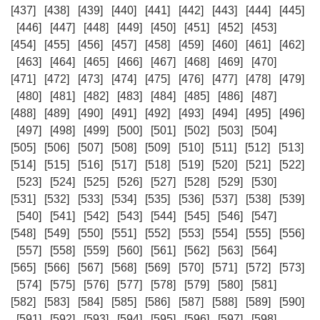
[437]
[438]
[439]
[440]
[441]
[442]
[443]
[444]
[445]
[446]
[447]
[448]
[449]
[450]
[451]
[452]
[453]
[454]
[455]
[456]
[457]
[458]
[459]
[460]
[461]
[462]
[463]
[464]
[465]
[466]
[467]
[468]
[469]
[470]
[471]
[472]
[473]
[474]
[475]
[476]
[477]
[478]
[479]
[480]
[481]
[482]
[483]
[484]
[485]
[486]
[487]
[488]
[489]
[490]
[491]
[492]
[493]
[494]
[495]
[496]
[497]
[498]
[499]
[500]
[501]
[502]
[503]
[504]
[505]
[506]
[507]
[508]
[509]
[510]
[511]
[512]
[513]
[514]
[515]
[516]
[517]
[518]
[519]
[520]
[521]
[522]
[523]
[524]
[525]
[526]
[527]
[528]
[529]
[530]
[531]
[532]
[533]
[534]
[535]
[536]
[537]
[538]
[539]
[540]
[541]
[542]
[543]
[544]
[545]
[546]
[547]
[548]
[549]
[550]
[551]
[552]
[553]
[554]
[555]
[556]
[557]
[558]
[559]
[560]
[561]
[562]
[563]
[564]
[565]
[566]
[567]
[568]
[569]
[570]
[571]
[572]
[573]
[574]
[575]
[576]
[577]
[578]
[579]
[580]
[581]
[582]
[583]
[584]
[585]
[586]
[587]
[588]
[589]
[590]
[591]
[592]
[593]
[594]
[595]
[596]
[597]
[598]