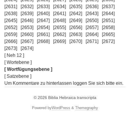
[2631]
[2632]
[2633]
[2634]
[2635]
[2636]
[2637]
[2638]
[2639]
[2640]
[2641]
[2642]
[2643]
[2644]
[2645]
[2646]
[2647]
[2648]
[2649]
[2650]
[2651]
[2652]
[2653]
[2654]
[2655]
[2656]
[2657]
[2658]
[2659]
[2660]
[2661]
[2662]
[2663]
[2664]
[2665]
[2666]
[2667]
[2668]
[2669]
[2670]
[2671]
[2672]
[2673]
[2674]
[ Neh 12 ]
[ Wortebene ]
[ Wortfügungsebene ]
[ Satzebene ]
Um Kommentare zu hinterlassen loggen Sie sich bitte ein.
© 2026
Biblia Hebraica transcripta
Powered by
WordPress
&
Themegraphy