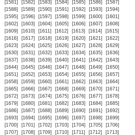
[1581]
[1582]
[1583]
[1584]
[1585]
[1586]
[1587]
[1588]
[1589]
[1590]
[1591]
[1592]
[1593]
[1594]
[1595]
[1596]
[1597]
[1598]
[1599]
[1600]
[1601]
[1602]
[1603]
[1604]
[1605]
[1606]
[1607]
[1608]
[1609]
[1610]
[1611]
[1612]
[1613]
[1614]
[1615]
[1616]
[1617]
[1618]
[1619]
[1620]
[1621]
[1622]
[1623]
[1624]
[1625]
[1626]
[1627]
[1628]
[1629]
[1630]
[1631]
[1632]
[1633]
[1634]
[1635]
[1636]
[1637]
[1638]
[1639]
[1640]
[1641]
[1642]
[1643]
[1644]
[1645]
[1646]
[1647]
[1648]
[1649]
[1650]
[1651]
[1652]
[1653]
[1654]
[1655]
[1656]
[1657]
[1658]
[1659]
[1660]
[1661]
[1662]
[1663]
[1664]
[1665]
[1666]
[1667]
[1668]
[1669]
[1670]
[1671]
[1672]
[1673]
[1674]
[1675]
[1676]
[1677]
[1678]
[1679]
[1680]
[1681]
[1682]
[1683]
[1684]
[1685]
[1686]
[1687]
[1688]
[1689]
[1690]
[1691]
[1692]
[1693]
[1694]
[1695]
[1696]
[1697]
[1698]
[1699]
[1700]
[1701]
[1702]
[1703]
[1704]
[1705]
[1706]
[1707]
[1708]
[1709]
[1710]
[1711]
[1712]
[1713]