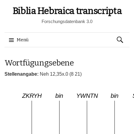
Biblia Hebraica transcripta
Forschungsdatenbank 3.0
Suchen
Menü
nach:
Springe
Wortfügungsebene
zum
Inhalt
Stellenangabe:
Neh 12,35x.0 (8 21)