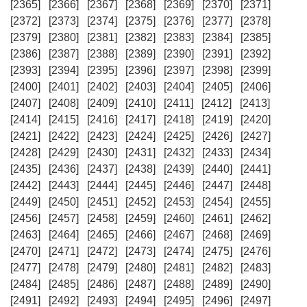
[2365]
[2366]
[2367]
[2368]
[2369]
[2370]
[2371]
[2372]
[2373]
[2374]
[2375]
[2376]
[2377]
[2378]
[2379]
[2380]
[2381]
[2382]
[2383]
[2384]
[2385]
[2386]
[2387]
[2388]
[2389]
[2390]
[2391]
[2392]
[2393]
[2394]
[2395]
[2396]
[2397]
[2398]
[2399]
[2400]
[2401]
[2402]
[2403]
[2404]
[2405]
[2406]
[2407]
[2408]
[2409]
[2410]
[2411]
[2412]
[2413]
[2414]
[2415]
[2416]
[2417]
[2418]
[2419]
[2420]
[2421]
[2422]
[2423]
[2424]
[2425]
[2426]
[2427]
[2428]
[2429]
[2430]
[2431]
[2432]
[2433]
[2434]
[2435]
[2436]
[2437]
[2438]
[2439]
[2440]
[2441]
[2442]
[2443]
[2444]
[2445]
[2446]
[2447]
[2448]
[2449]
[2450]
[2451]
[2452]
[2453]
[2454]
[2455]
[2456]
[2457]
[2458]
[2459]
[2460]
[2461]
[2462]
[2463]
[2464]
[2465]
[2466]
[2467]
[2468]
[2469]
[2470]
[2471]
[2472]
[2473]
[2474]
[2475]
[2476]
[2477]
[2478]
[2479]
[2480]
[2481]
[2482]
[2483]
[2484]
[2485]
[2486]
[2487]
[2488]
[2489]
[2490]
[2491]
[2492]
[2493]
[2494]
[2495]
[2496]
[2497]