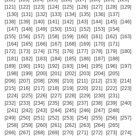
[121]
[122]
[123]
[124]
[125]
[126]
[127]
[128]
[129]
[130]
[131]
[132]
[133]
[134]
[135]
[136]
[137]
[138]
[139]
[140]
[141]
[142]
[143]
[144]
[145]
[146]
[147]
[148]
[149]
[150]
[151]
[152]
[153]
[154]
[155]
[156]
[157]
[158]
[159]
[160]
[161]
[162]
[163]
[164]
[165]
[166]
[167]
[168]
[169]
[170]
[171]
[172]
[173]
[174]
[175]
[176]
[177]
[178]
[179]
[180]
[181]
[182]
[183]
[184]
[185]
[186]
[187]
[188]
[189]
[190]
[191]
[192]
[193]
[194]
[195]
[196]
[197]
[198]
[199]
[200]
[201]
[202]
[203]
[204]
[205]
[206]
[207]
[208]
[209]
[210]
[211]
[212]
[213]
[214]
[215]
[216]
[217]
[218]
[219]
[220]
[221]
[222]
[223]
[224]
[225]
[226]
[227]
[228]
[229]
[230]
[231]
[232]
[233]
[234]
[235]
[236]
[237]
[238]
[239]
[240]
[241]
[242]
[243]
[244]
[245]
[246]
[247]
[248]
[249]
[250]
[251]
[252]
[253]
[254]
[255]
[256]
[257]
[258]
[259]
[260]
[261]
[262]
[263]
[264]
[265]
[266]
[267]
[268]
[269]
[270]
[271]
[272]
[273]
[274]