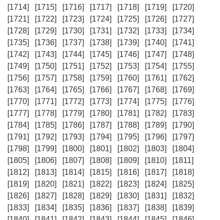
[1714]
[1715]
[1716]
[1717]
[1718]
[1719]
[1720]
[1721]
[1722]
[1723]
[1724]
[1725]
[1726]
[1727]
[1728]
[1729]
[1730]
[1731]
[1732]
[1733]
[1734]
[1735]
[1736]
[1737]
[1738]
[1739]
[1740]
[1741]
[1742]
[1743]
[1744]
[1745]
[1746]
[1747]
[1748]
[1749]
[1750]
[1751]
[1752]
[1753]
[1754]
[1755]
[1756]
[1757]
[1758]
[1759]
[1760]
[1761]
[1762]
[1763]
[1764]
[1765]
[1766]
[1767]
[1768]
[1769]
[1770]
[1771]
[1772]
[1773]
[1774]
[1775]
[1776]
[1777]
[1778]
[1779]
[1780]
[1781]
[1782]
[1783]
[1784]
[1785]
[1786]
[1787]
[1788]
[1789]
[1790]
[1791]
[1792]
[1793]
[1794]
[1795]
[1796]
[1797]
[1798]
[1799]
[1800]
[1801]
[1802]
[1803]
[1804]
[1805]
[1806]
[1807]
[1808]
[1809]
[1810]
[1811]
[1812]
[1813]
[1814]
[1815]
[1816]
[1817]
[1818]
[1819]
[1820]
[1821]
[1822]
[1823]
[1824]
[1825]
[1826]
[1827]
[1828]
[1829]
[1830]
[1831]
[1832]
[1833]
[1834]
[1835]
[1836]
[1837]
[1838]
[1839]
[1840]
[1841]
[1842]
[1843]
[1844]
[1845]
[1846]