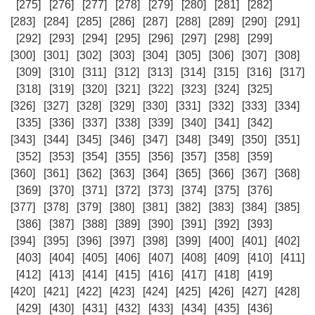
[275]
[276]
[277]
[278]
[279]
[280]
[281]
[282]
[283]
[284]
[285]
[286]
[287]
[288]
[289]
[290]
[291]
[292]
[293]
[294]
[295]
[296]
[297]
[298]
[299]
[300]
[301]
[302]
[303]
[304]
[305]
[306]
[307]
[308]
[309]
[310]
[311]
[312]
[313]
[314]
[315]
[316]
[317]
[318]
[319]
[320]
[321]
[322]
[323]
[324]
[325]
[326]
[327]
[328]
[329]
[330]
[331]
[332]
[333]
[334]
[335]
[336]
[337]
[338]
[339]
[340]
[341]
[342]
[343]
[344]
[345]
[346]
[347]
[348]
[349]
[350]
[351]
[352]
[353]
[354]
[355]
[356]
[357]
[358]
[359]
[360]
[361]
[362]
[363]
[364]
[365]
[366]
[367]
[368]
[369]
[370]
[371]
[372]
[373]
[374]
[375]
[376]
[377]
[378]
[379]
[380]
[381]
[382]
[383]
[384]
[385]
[386]
[387]
[388]
[389]
[390]
[391]
[392]
[393]
[394]
[395]
[396]
[397]
[398]
[399]
[400]
[401]
[402]
[403]
[404]
[405]
[406]
[407]
[408]
[409]
[410]
[411]
[412]
[413]
[414]
[415]
[416]
[417]
[418]
[419]
[420]
[421]
[422]
[423]
[424]
[425]
[426]
[427]
[428]
[429]
[430]
[431]
[432]
[433]
[434]
[435]
[436]