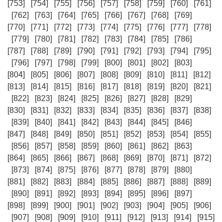
[753]
[754]
[755]
[756]
[757]
[758]
[759]
[760]
[761]
[762]
[763]
[764]
[765]
[766]
[767]
[768]
[769]
[770]
[771]
[772]
[773]
[774]
[775]
[776]
[777]
[778]
[779]
[780]
[781]
[782]
[783]
[784]
[785]
[786]
[787]
[788]
[789]
[790]
[791]
[792]
[793]
[794]
[795]
[796]
[797]
[798]
[799]
[800]
[801]
[802]
[803]
[804]
[805]
[806]
[807]
[808]
[809]
[810]
[811]
[812]
[813]
[814]
[815]
[816]
[817]
[818]
[819]
[820]
[821]
[822]
[823]
[824]
[825]
[826]
[827]
[828]
[829]
[830]
[831]
[832]
[833]
[834]
[835]
[836]
[837]
[838]
[839]
[840]
[841]
[842]
[843]
[844]
[845]
[846]
[847]
[848]
[849]
[850]
[851]
[852]
[853]
[854]
[855]
[856]
[857]
[858]
[859]
[860]
[861]
[862]
[863]
[864]
[865]
[866]
[867]
[868]
[869]
[870]
[871]
[872]
[873]
[874]
[875]
[876]
[877]
[878]
[879]
[880]
[881]
[882]
[883]
[884]
[885]
[886]
[887]
[888]
[889]
[890]
[891]
[892]
[893]
[894]
[895]
[896]
[897]
[898]
[899]
[900]
[901]
[902]
[903]
[904]
[905]
[906]
[907]
[908]
[909]
[910]
[911]
[912]
[913]
[914]
[915]