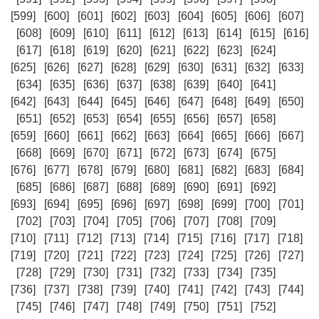
[599]
[600]
[601]
[602]
[603]
[604]
[605]
[606]
[607]
[608]
[609]
[610]
[611]
[612]
[613]
[614]
[615]
[616]
[617]
[618]
[619]
[620]
[621]
[622]
[623]
[624]
[625]
[626]
[627]
[628]
[629]
[630]
[631]
[632]
[633]
[634]
[635]
[636]
[637]
[638]
[639]
[640]
[641]
[642]
[643]
[644]
[645]
[646]
[647]
[648]
[649]
[650]
[651]
[652]
[653]
[654]
[655]
[656]
[657]
[658]
[659]
[660]
[661]
[662]
[663]
[664]
[665]
[666]
[667]
[668]
[669]
[670]
[671]
[672]
[673]
[674]
[675]
[676]
[677]
[678]
[679]
[680]
[681]
[682]
[683]
[684]
[685]
[686]
[687]
[688]
[689]
[690]
[691]
[692]
[693]
[694]
[695]
[696]
[697]
[698]
[699]
[700]
[701]
[702]
[703]
[704]
[705]
[706]
[707]
[708]
[709]
[710]
[711]
[712]
[713]
[714]
[715]
[716]
[717]
[718]
[719]
[720]
[721]
[722]
[723]
[724]
[725]
[726]
[727]
[728]
[729]
[730]
[731]
[732]
[733]
[734]
[735]
[736]
[737]
[738]
[739]
[740]
[741]
[742]
[743]
[744]
[745]
[746]
[747]
[748]
[749]
[750]
[751]
[752]