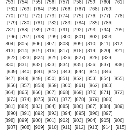
[753]
[754]
[755]
[756]
[757]
[758]
[759]
[760]
[761]
[762]
[763]
[764]
[765]
[766]
[767]
[768]
[769]
[770]
[771]
[772]
[773]
[774]
[775]
[776]
[777]
[778]
[779]
[780]
[781]
[782]
[783]
[784]
[785]
[786]
[787]
[788]
[789]
[790]
[791]
[792]
[793]
[794]
[795]
[796]
[797]
[798]
[799]
[800]
[801]
[802]
[803]
[804]
[805]
[806]
[807]
[808]
[809]
[810]
[811]
[812]
[813]
[814]
[815]
[816]
[817]
[818]
[819]
[820]
[821]
[822]
[823]
[824]
[825]
[826]
[827]
[828]
[829]
[830]
[831]
[832]
[833]
[834]
[835]
[836]
[837]
[838]
[839]
[840]
[841]
[842]
[843]
[844]
[845]
[846]
[847]
[848]
[849]
[850]
[851]
[852]
[853]
[854]
[855]
[856]
[857]
[858]
[859]
[860]
[861]
[862]
[863]
[864]
[865]
[866]
[867]
[868]
[869]
[870]
[871]
[872]
[873]
[874]
[875]
[876]
[877]
[878]
[879]
[880]
[881]
[882]
[883]
[884]
[885]
[886]
[887]
[888]
[889]
[890]
[891]
[892]
[893]
[894]
[895]
[896]
[897]
[898]
[899]
[900]
[901]
[902]
[903]
[904]
[905]
[906]
[907]
[908]
[909]
[910]
[911]
[912]
[913]
[914]
[915]