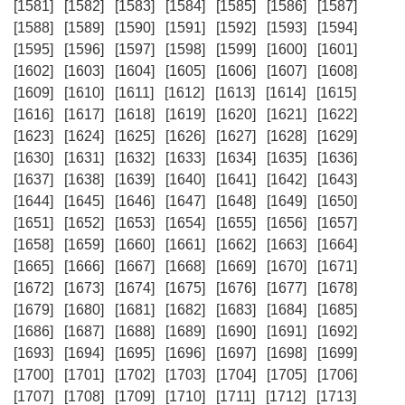
[1581]
[1582]
[1583]
[1584]
[1585]
[1586]
[1587]
[1588]
[1589]
[1590]
[1591]
[1592]
[1593]
[1594]
[1595]
[1596]
[1597]
[1598]
[1599]
[1600]
[1601]
[1602]
[1603]
[1604]
[1605]
[1606]
[1607]
[1608]
[1609]
[1610]
[1611]
[1612]
[1613]
[1614]
[1615]
[1616]
[1617]
[1618]
[1619]
[1620]
[1621]
[1622]
[1623]
[1624]
[1625]
[1626]
[1627]
[1628]
[1629]
[1630]
[1631]
[1632]
[1633]
[1634]
[1635]
[1636]
[1637]
[1638]
[1639]
[1640]
[1641]
[1642]
[1643]
[1644]
[1645]
[1646]
[1647]
[1648]
[1649]
[1650]
[1651]
[1652]
[1653]
[1654]
[1655]
[1656]
[1657]
[1658]
[1659]
[1660]
[1661]
[1662]
[1663]
[1664]
[1665]
[1666]
[1667]
[1668]
[1669]
[1670]
[1671]
[1672]
[1673]
[1674]
[1675]
[1676]
[1677]
[1678]
[1679]
[1680]
[1681]
[1682]
[1683]
[1684]
[1685]
[1686]
[1687]
[1688]
[1689]
[1690]
[1691]
[1692]
[1693]
[1694]
[1695]
[1696]
[1697]
[1698]
[1699]
[1700]
[1701]
[1702]
[1703]
[1704]
[1705]
[1706]
[1707]
[1708]
[1709]
[1710]
[1711]
[1712]
[1713]