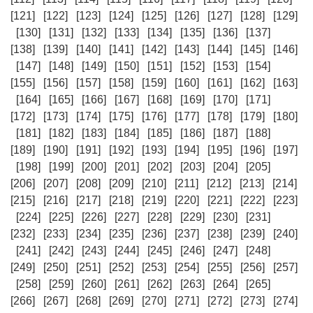
[121]
[122]
[123]
[124]
[125]
[126]
[127]
[128]
[129]
[130]
[131]
[132]
[133]
[134]
[135]
[136]
[137]
[138]
[139]
[140]
[141]
[142]
[143]
[144]
[145]
[146]
[147]
[148]
[149]
[150]
[151]
[152]
[153]
[154]
[155]
[156]
[157]
[158]
[159]
[160]
[161]
[162]
[163]
[164]
[165]
[166]
[167]
[168]
[169]
[170]
[171]
[172]
[173]
[174]
[175]
[176]
[177]
[178]
[179]
[180]
[181]
[182]
[183]
[184]
[185]
[186]
[187]
[188]
[189]
[190]
[191]
[192]
[193]
[194]
[195]
[196]
[197]
[198]
[199]
[200]
[201]
[202]
[203]
[204]
[205]
[206]
[207]
[208]
[209]
[210]
[211]
[212]
[213]
[214]
[215]
[216]
[217]
[218]
[219]
[220]
[221]
[222]
[223]
[224]
[225]
[226]
[227]
[228]
[229]
[230]
[231]
[232]
[233]
[234]
[235]
[236]
[237]
[238]
[239]
[240]
[241]
[242]
[243]
[244]
[245]
[246]
[247]
[248]
[249]
[250]
[251]
[252]
[253]
[254]
[255]
[256]
[257]
[258]
[259]
[260]
[261]
[262]
[263]
[264]
[265]
[266]
[267]
[268]
[269]
[270]
[271]
[272]
[273]
[274]