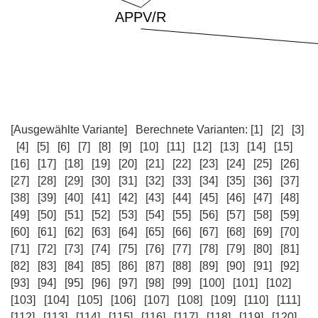
[Ausgewählte Variante]
Berechnete Varianten:
[1]
[2]
[3]
[4]
[5]
[6]
[7]
[8]
[9]
[10]
[11]
[12]
[13]
[14]
[15]
[16]
[17]
[18]
[19]
[20]
[21]
[22]
[23]
[24]
[25]
[26]
[27]
[28]
[29]
[30]
[31]
[32]
[33]
[34]
[35]
[36]
[37]
[38]
[39]
[40]
[41]
[42]
[43]
[44]
[45]
[46]
[47]
[48]
[49]
[50]
[51]
[52]
[53]
[54]
[55]
[56]
[57]
[58]
[59]
[60]
[61]
[62]
[63]
[64]
[65]
[66]
[67]
[68]
[69]
[70]
[71]
[72]
[73]
[74]
[75]
[76]
[77]
[78]
[79]
[80]
[81]
[82]
[83]
[84]
[85]
[86]
[87]
[88]
[89]
[90]
[91]
[92]
[93]
[94]
[95]
[96]
[97]
[98]
[99]
[100]
[101]
[102]
[103]
[104]
[105]
[106]
[107]
[108]
[109]
[110]
[111]
[112]
[113]
[114]
[115]
[116]
[117]
[118]
[119]
[120]