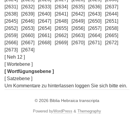
[2631]
[2632]
[2633]
[2634]
[2635]
[2636]
[2637]
[2638]
[2639]
[2640]
[2641]
[2642]
[2643]
[2644]
[2645]
[2646]
[2647]
[2648]
[2649]
[2650]
[2651]
[2652]
[2653]
[2654]
[2655]
[2656]
[2657]
[2658]
[2659]
[2660]
[2661]
[2662]
[2663]
[2664]
[2665]
[2666]
[2667]
[2668]
[2669]
[2670]
[2671]
[2672]
[2673]
[2674]
[ Neh 12 ]
[ Wortebene ]
[ Wortfügungsebene ]
[ Satzebene ]
Um Kommentare zu hinterlassen loggen Sie sich bitte ein.
© 2026
Biblia Hebraica transcripta
Powered by
WordPress
&
Themegraphy