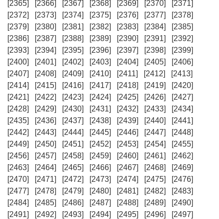
[2365]
[2366]
[2367]
[2368]
[2369]
[2370]
[2371]
[2372]
[2373]
[2374]
[2375]
[2376]
[2377]
[2378]
[2379]
[2380]
[2381]
[2382]
[2383]
[2384]
[2385]
[2386]
[2387]
[2388]
[2389]
[2390]
[2391]
[2392]
[2393]
[2394]
[2395]
[2396]
[2397]
[2398]
[2399]
[2400]
[2401]
[2402]
[2403]
[2404]
[2405]
[2406]
[2407]
[2408]
[2409]
[2410]
[2411]
[2412]
[2413]
[2414]
[2415]
[2416]
[2417]
[2418]
[2419]
[2420]
[2421]
[2422]
[2423]
[2424]
[2425]
[2426]
[2427]
[2428]
[2429]
[2430]
[2431]
[2432]
[2433]
[2434]
[2435]
[2436]
[2437]
[2438]
[2439]
[2440]
[2441]
[2442]
[2443]
[2444]
[2445]
[2446]
[2447]
[2448]
[2449]
[2450]
[2451]
[2452]
[2453]
[2454]
[2455]
[2456]
[2457]
[2458]
[2459]
[2460]
[2461]
[2462]
[2463]
[2464]
[2465]
[2466]
[2467]
[2468]
[2469]
[2470]
[2471]
[2472]
[2473]
[2474]
[2475]
[2476]
[2477]
[2478]
[2479]
[2480]
[2481]
[2482]
[2483]
[2484]
[2485]
[2486]
[2487]
[2488]
[2489]
[2490]
[2491]
[2492]
[2493]
[2494]
[2495]
[2496]
[2497]