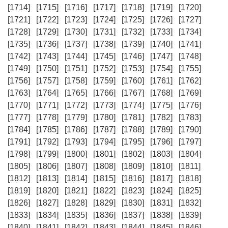
[1714]
[1715]
[1716]
[1717]
[1718]
[1719]
[1720]
[1721]
[1722]
[1723]
[1724]
[1725]
[1726]
[1727]
[1728]
[1729]
[1730]
[1731]
[1732]
[1733]
[1734]
[1735]
[1736]
[1737]
[1738]
[1739]
[1740]
[1741]
[1742]
[1743]
[1744]
[1745]
[1746]
[1747]
[1748]
[1749]
[1750]
[1751]
[1752]
[1753]
[1754]
[1755]
[1756]
[1757]
[1758]
[1759]
[1760]
[1761]
[1762]
[1763]
[1764]
[1765]
[1766]
[1767]
[1768]
[1769]
[1770]
[1771]
[1772]
[1773]
[1774]
[1775]
[1776]
[1777]
[1778]
[1779]
[1780]
[1781]
[1782]
[1783]
[1784]
[1785]
[1786]
[1787]
[1788]
[1789]
[1790]
[1791]
[1792]
[1793]
[1794]
[1795]
[1796]
[1797]
[1798]
[1799]
[1800]
[1801]
[1802]
[1803]
[1804]
[1805]
[1806]
[1807]
[1808]
[1809]
[1810]
[1811]
[1812]
[1813]
[1814]
[1815]
[1816]
[1817]
[1818]
[1819]
[1820]
[1821]
[1822]
[1823]
[1824]
[1825]
[1826]
[1827]
[1828]
[1829]
[1830]
[1831]
[1832]
[1833]
[1834]
[1835]
[1836]
[1837]
[1838]
[1839]
[1840]
[1841]
[1842]
[1843]
[1844]
[1845]
[1846]