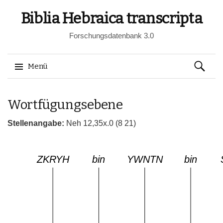
Biblia Hebraica transcripta
Forschungsdatenbank 3.0
Suchen
Menü
nach:
Springe
Wortfügungsebene
zum
Inhalt
Stellenangabe:
Neh 12,35x.0 (8 21)