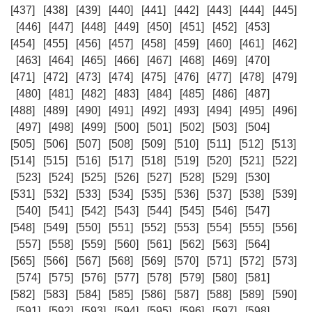
[437]
[438]
[439]
[440]
[441]
[442]
[443]
[444]
[445]
[446]
[447]
[448]
[449]
[450]
[451]
[452]
[453]
[454]
[455]
[456]
[457]
[458]
[459]
[460]
[461]
[462]
[463]
[464]
[465]
[466]
[467]
[468]
[469]
[470]
[471]
[472]
[473]
[474]
[475]
[476]
[477]
[478]
[479]
[480]
[481]
[482]
[483]
[484]
[485]
[486]
[487]
[488]
[489]
[490]
[491]
[492]
[493]
[494]
[495]
[496]
[497]
[498]
[499]
[500]
[501]
[502]
[503]
[504]
[505]
[506]
[507]
[508]
[509]
[510]
[511]
[512]
[513]
[514]
[515]
[516]
[517]
[518]
[519]
[520]
[521]
[522]
[523]
[524]
[525]
[526]
[527]
[528]
[529]
[530]
[531]
[532]
[533]
[534]
[535]
[536]
[537]
[538]
[539]
[540]
[541]
[542]
[543]
[544]
[545]
[546]
[547]
[548]
[549]
[550]
[551]
[552]
[553]
[554]
[555]
[556]
[557]
[558]
[559]
[560]
[561]
[562]
[563]
[564]
[565]
[566]
[567]
[568]
[569]
[570]
[571]
[572]
[573]
[574]
[575]
[576]
[577]
[578]
[579]
[580]
[581]
[582]
[583]
[584]
[585]
[586]
[587]
[588]
[589]
[590]
[591]
[592]
[593]
[594]
[595]
[596]
[597]
[598]