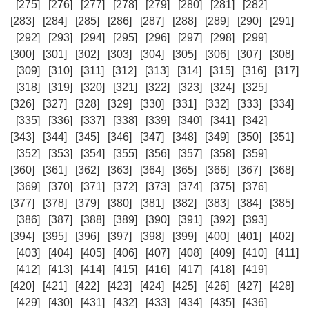
[275]
[276]
[277]
[278]
[279]
[280]
[281]
[282]
[283]
[284]
[285]
[286]
[287]
[288]
[289]
[290]
[291]
[292]
[293]
[294]
[295]
[296]
[297]
[298]
[299]
[300]
[301]
[302]
[303]
[304]
[305]
[306]
[307]
[308]
[309]
[310]
[311]
[312]
[313]
[314]
[315]
[316]
[317]
[318]
[319]
[320]
[321]
[322]
[323]
[324]
[325]
[326]
[327]
[328]
[329]
[330]
[331]
[332]
[333]
[334]
[335]
[336]
[337]
[338]
[339]
[340]
[341]
[342]
[343]
[344]
[345]
[346]
[347]
[348]
[349]
[350]
[351]
[352]
[353]
[354]
[355]
[356]
[357]
[358]
[359]
[360]
[361]
[362]
[363]
[364]
[365]
[366]
[367]
[368]
[369]
[370]
[371]
[372]
[373]
[374]
[375]
[376]
[377]
[378]
[379]
[380]
[381]
[382]
[383]
[384]
[385]
[386]
[387]
[388]
[389]
[390]
[391]
[392]
[393]
[394]
[395]
[396]
[397]
[398]
[399]
[400]
[401]
[402]
[403]
[404]
[405]
[406]
[407]
[408]
[409]
[410]
[411]
[412]
[413]
[414]
[415]
[416]
[417]
[418]
[419]
[420]
[421]
[422]
[423]
[424]
[425]
[426]
[427]
[428]
[429]
[430]
[431]
[432]
[433]
[434]
[435]
[436]