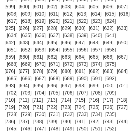
[599]
[600]
[601]
[602]
[603]
[604]
[605]
[606]
[607]
[608]
[609]
[610]
[611]
[612]
[613]
[614]
[615]
[616]
[617]
[618]
[619]
[620]
[621]
[622]
[623]
[624]
[625]
[626]
[627]
[628]
[629]
[630]
[631]
[632]
[633]
[634]
[635]
[636]
[637]
[638]
[639]
[640]
[641]
[642]
[643]
[644]
[645]
[646]
[647]
[648]
[649]
[650]
[651]
[652]
[653]
[654]
[655]
[656]
[657]
[658]
[659]
[660]
[661]
[662]
[663]
[664]
[665]
[666]
[667]
[668]
[669]
[670]
[671]
[672]
[673]
[674]
[675]
[676]
[677]
[678]
[679]
[680]
[681]
[682]
[683]
[684]
[685]
[686]
[687]
[688]
[689]
[690]
[691]
[692]
[693]
[694]
[695]
[696]
[697]
[698]
[699]
[700]
[701]
[702]
[703]
[704]
[705]
[706]
[707]
[708]
[709]
[710]
[711]
[712]
[713]
[714]
[715]
[716]
[717]
[718]
[719]
[720]
[721]
[722]
[723]
[724]
[725]
[726]
[727]
[728]
[729]
[730]
[731]
[732]
[733]
[734]
[735]
[736]
[737]
[738]
[739]
[740]
[741]
[742]
[743]
[744]
[745]
[746]
[747]
[748]
[749]
[750]
[751]
[752]